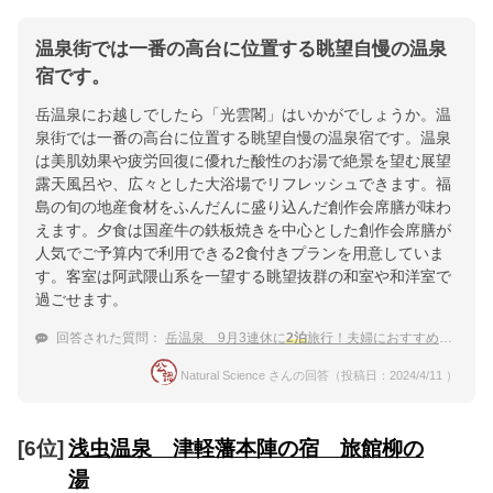
温泉街では一番の高台に位置する眺望自慢の温泉
宿です。
岳温泉にお越しでしたら「光雲閣」はいかがでしょうか。温
泉街では一番の高台に位置する眺望自慢の温泉宿です。温泉
は美肌効果や疲労回復に優れた酸性のお湯で絶景を望む展望
露天風呂や、広々とした大浴場でリフレッシュできます。福
島の旬の地産食材をふんだんに盛り込んだ創作会席膳が味わ
えます。夕食は国産牛の鉄板焼きを中心とした創作会席膳が
人気でご予算内で利用できる2食付きプランを用意していま
す。客室は阿武隈山系を一望する眺望抜群の和室や和洋室で
過ごせます。
回答された質問：
岳温泉 9月3連休に
2泊
旅行！夫婦におすすめの落ち着いた温泉宿
Natural Science さんの回答（投稿日：2024/4/11 ）
[6位]
浅虫温泉 津軽藩本陣の宿 旅館柳の
湯