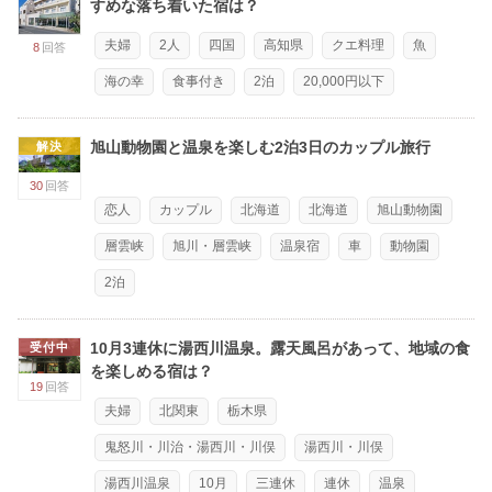
すめな落ち着いた宿は？
夫婦
2人
四国
高知県
クエ料理
魚
8
回答
海の幸
食事付き
2泊
20,000円以下
旭山動物園と温泉を楽しむ2泊3日のカップル旅行
解決
30
回答
恋人
カップル
北海道
北海道
旭山動物園
層雲峡
旭川・層雲峡
温泉宿
車
動物園
2泊
10月3連休に湯西川温泉。露天風呂があって、地域の食
受付中
を楽しめる宿は？
19
回答
夫婦
北関東
栃木県
鬼怒川・川治・湯西川・川俣
湯西川・川俣
湯西川温泉
10月
三連休
連休
温泉