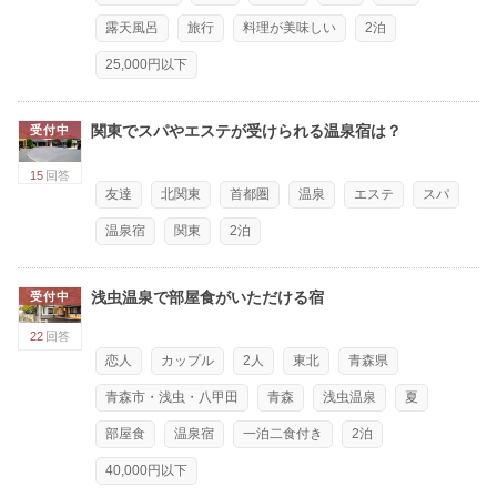
露天風呂
旅行
料理が美味しい
2泊
25,000円以下
関東でスパやエステが受けられる温泉宿は？
受付中
15
回答
友達
北関東
首都圏
温泉
エステ
スパ
温泉宿
関東
2泊
浅虫温泉で部屋食がいただける宿
受付中
22
回答
恋人
カップル
2人
東北
青森県
青森市・浅虫・八甲田
青森
浅虫温泉
夏
部屋食
温泉宿
一泊二食付き
2泊
40,000円以下