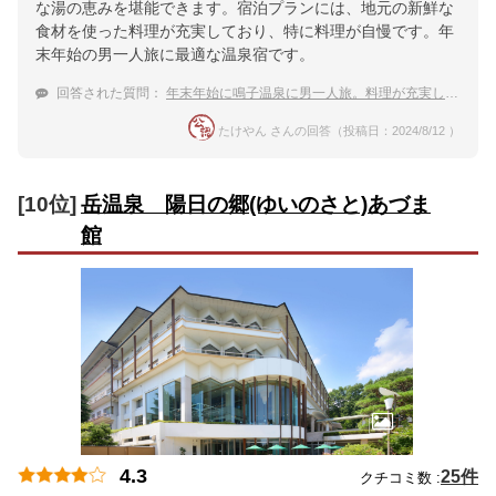
な湯の恵みを堪能できます。宿泊プランには、地元の新鮮な
食材を使った料理が充実しており、特に料理が自慢です。年
末年始の男一人旅に最適な温泉宿です。
回答された質問：
年末年始に鳴子温泉に男一人旅。料理が充実している温泉宿は？
たけやん さんの回答（投稿日：2024/8/12 ）
[10位]
岳温泉 陽日の郷(ゆいのさと)あづま
館
4.3
25件
クチコミ数 :