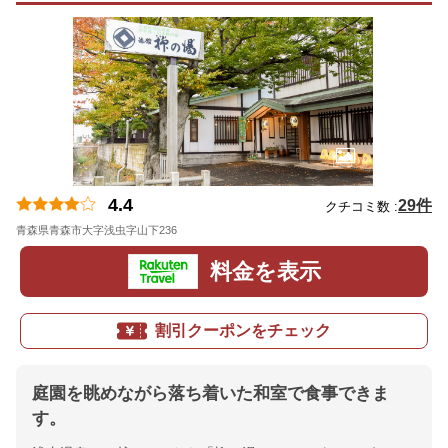
4.4
29件
クチコミ数 :
青森県青森市大字浅虫字山下236
地図
料金を表示
割引クーポンをチェック
庭園を眺めながら落ち着いた和室で食事できま
す。