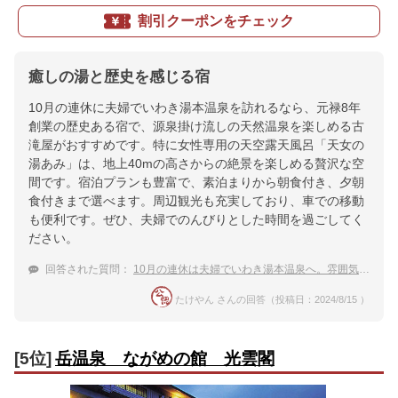
割引クーポンをチェック
癒しの湯と歴史を感じる宿
10月の連休に夫婦でいわき湯本温泉を訪れるなら、元禄8年
創業の歴史ある宿で、源泉掛け流しの天然温泉を楽しめる古
滝屋がおすすめです。特に女性専用の天空露天風呂「天女の
湯あみ」は、地上40mの高さからの絶景を楽しめる贅沢な空
間です。宿泊プランも豊富で、素泊まりから朝食付き、夕朝
食付きまで選べます。周辺観光も充実しており、車での移動
も便利です。ぜひ、夫婦でのんびりとした時間を過ごしてく
ださい。
回答された質問：
10月の連休は夫婦でいわき湯本温泉へ。雰囲気のいい露天風呂のある宿は？
たけやん さんの回答（投稿日：2024/8/15 ）
[5位]
岳温泉 ながめの館 光雲閣