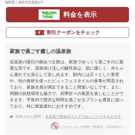
福島県二本松市岳温泉1-5
地図
料金を表示
割引クーポンをチェック
家族で過ごす癒しの温泉旅
岳温泉の陽日の郷あづま館は、家族でゆっくり過ごすのに最
適な宿です。源泉掛け流しの酸性泉は、肌に優しく、赤ちゃ
ん連れでも安心して楽しめます。館内には広々とした客室
や、旬の食材を使ったビュッフェスタイルの食事が用意され
ており、家族全員が満足できること間違いなしです。また、
周囲の自然環境も魅力で、四季折々の風景を楽しむことがで
きます。予算内で贅沢な時間を過ごせるプランも豊富に揃っ
ており、特に家族連れにおすすめです。
回答された質問：
岳温泉で家族水入らずでゆっくりできるおすすめの宿
たけやん さんの回答（投稿日：2024/8/12 ）