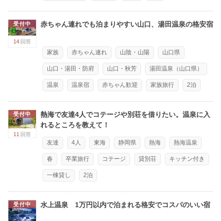
赤ちゃん連れでも泊まりやすい山口、湯田温泉の格安宿
受付中
14
回答
家族
赤ちゃん連れ
山陰・山陽
山口県
山口・湯田・防府
山口・秋芳
湯田温泉（山口県）
温泉
温泉宿
赤ちゃん歓迎
家族旅行
2泊
熱海で友達4人でコテージや別荘を借りたい。温泉に入
受付中
れるところを教えて！
11
回答
友達
4人
東海
静岡県
熱海
熱海温泉
春
卒業旅行
コテージ
貸別荘
キッチン付き
一棟貸し
2泊
水上温泉 1万円以内で泊まれる格安でコスパのいい宿
受付中