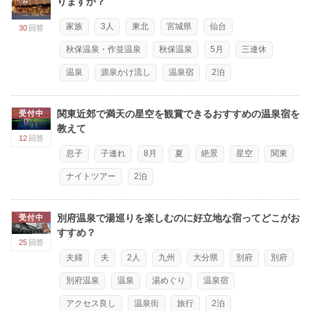
りますか？
家族
3人
東北
宮城県
仙台
30
回答
秋保温泉・作並温泉
秋保温泉
5月
三連休
温泉
源泉かけ流し
温泉宿
2泊
関東近郊で満天の星空を観賞できるおすすめの温泉宿を
受付中
教えて
12
回答
息子
子連れ
8月
夏
絶景
星空
関東
ナイトツアー
2泊
別府温泉で湯巡りを楽しむのに好立地な宿ってどこがお
受付中
すすめ？
25
回答
夫婦
夫
2人
九州
大分県
別府
別府
別府温泉
温泉
湯めぐり
温泉宿
アクセス良し
温泉街
旅行
2泊