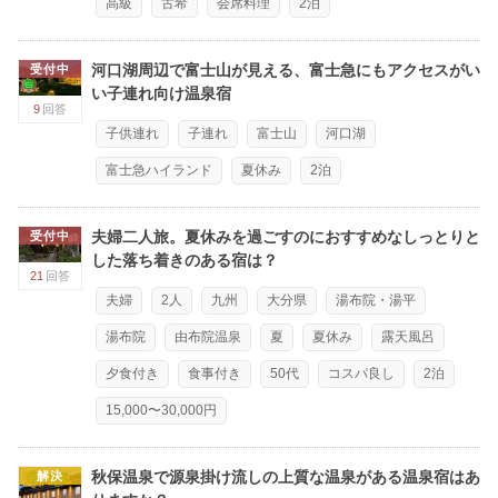
高級
古希
会席料理
2泊
河口湖周辺で富士山が見える、富士急にもアクセスがい
受付中
い子連れ向け温泉宿
9
回答
子供連れ
子連れ
富士山
河口湖
富士急ハイランド
夏休み
2泊
夫婦二人旅。夏休みを過ごすのにおすすめなしっとりと
受付中
した落ち着きのある宿は？
21
回答
夫婦
2人
九州
大分県
湯布院・湯平
湯布院
由布院温泉
夏
夏休み
露天風呂
夕食付き
食事付き
50代
コスパ良し
2泊
15,000〜30,000円
秋保温泉で源泉掛け流しの上質な温泉がある温泉宿はあ
解決