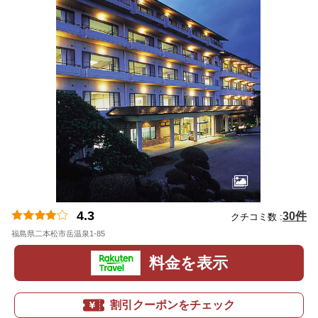
4.3
30件
クチコミ数 :
福島県二本松市岳温泉1-85
地図
料金を表示
割引クーポンをチェック