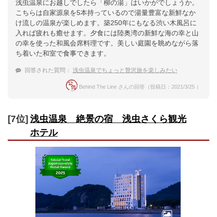
浅虫温泉にお越しでしたら「柳の湯」はいかがでしょうか。
こちらは自家源泉を5本持っているので湯量豊富な新鮮なか
け流しの温泉が楽しめます。築250年にもなる渋い木風呂に
入れば疲れも癒せます。夕食には陸奥湾の新鮮な海の幸と山
の幸を使った和風会席料理です。美しい庭園を眺めながら落
ち着いた和室で食事できます。
回答された質問：
浅虫温泉でちょっと贅沢旅を楽しみたい
Behind The Line さんの回答（投稿日：2021/3/25 ）
[7位]
浅虫温泉 絶景の宿 浅虫さくら観光
ホテル