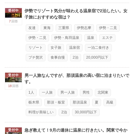
伊勢でリゾート気分が味わえる温泉宿で2泊したい。女
受付中
子旅におすすめな宿は？
7
回答
友達
東海
三重県
伊勢志摩
伊勢・二見
伊勢・二見
伊勢・鳥羽温泉
温泉
エステ
リゾート
女子旅
温泉宿
一泊二食付き
プチ贅沢
食事自慢
2泊
20,000円以下
男一人旅なんですが、那須温泉の高い宿に泊まりたいで
受付中
す。
18
回答
1人
一人旅
男一人旅
男性
北関東
栃木県
那須・板室
那須温泉
夏
高級
料理が美味しい
2泊
30,000円以下
急ぎ教えて！9月の連休に温泉に行きたい。関東で今か
受付中