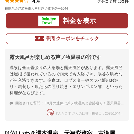
4.4
35件
クチコミ数 :
福島県会津若松市大戸町芦ノ牧下夕平1044
地図
料金を表示
割引クーポンをチェック
露天風呂が楽しめる芦ノ牧温泉の宿です
温泉は全面畳張りの大浴場と露天風呂があります。露天風呂
は屋根で覆われているので雨天でも入浴でき、渓谷を眺めな
がら入浴できます。夕食は、ロブスターやタラバ蟹のお造
り・馬刺し・銀たらの照り焼き・エリンギポン酢、といった
料理がならびます。
回答された質問：
10月の連休は芦ノ牧温泉と史跡巡り！露天風呂と食事がおすすめの宿は？
ずんたこす さんの回答（投稿日：2025/10/ 4 ）
[4位]
いわき湯本温泉 元禄彩雅宿 古滝屋