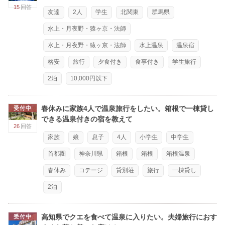
15
回答
友達
2人
学生
北関東
群馬県
水上・月夜野・猿ヶ京・法師
水上・月夜野・猿ヶ京・法師
水上温泉
温泉宿
格安
旅行
夕食付き
食事付き
学生旅行
2泊
10,000円以下
春休みに家族4人で温泉旅行をしたい。箱根で一棟貸し
受付中
できる温泉付きの宿を教えて
26
回答
家族
娘
息子
4人
小学生
中学生
首都圏
神奈川県
箱根
箱根
箱根温泉
春休み
コテージ
貸別荘
旅行
一棟貸し
2泊
高知県でクエを食べて温泉に入りたい。夫婦旅行におす
受付中