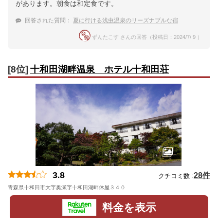
があります。朝食は和定食です。
回答された質問：
夏に行ける浅虫温泉のリーズナブルな宿
ずんたこす さんの回答（投稿日：2024/7/ 9 ）
[8位]
十和田湖畔温泉 ホテル十和田荘
3.8
28件
クチコミ数 :
青森県十和田市大字奥瀬字十和田湖畔休屋３４０
地図
料金を表示