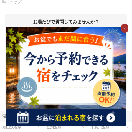
トップ
お湯たびで質問してみませんか？
×
お湯たびは、みんなが選んだホテルを検索できるホテル予約サイ
トです。質問/回答機能で相互アドバイスをすれば、マイル・電子
マネーに交換できるＧポイント(1Ｇポイント＝1円相当)がどんど
んたまる！
新規登録（無料）はこちら
※1Ｇ＝1円相当は、Ｇポイントの価値の目安となります。ポイント
交換時には、原則として交換手数料が発生します。（一部の交換パ
ートナーを除く）また、交換レートや最低交換数量がパートナーご
とに設定されているため、実質的には1円相当を下回ります。（一部
下回らない場合もございます）詳細は各パートナー毎の交換詳細ペ
ージをご確認ください。
温泉地から探す
定山渓温泉
登別温泉
十勝川温泉