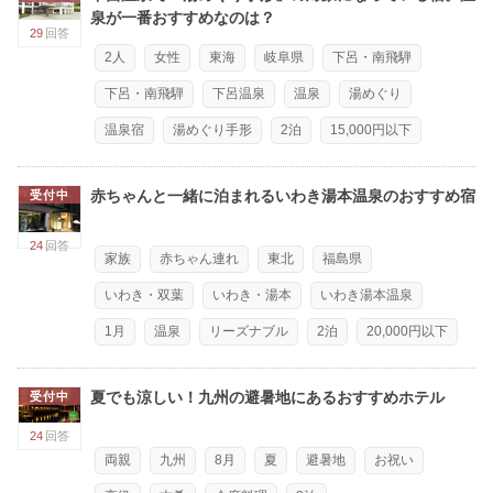
泉が一番おすすめなのは？
29
回答
2人
女性
東海
岐阜県
下呂・南飛騨
下呂・南飛騨
下呂温泉
温泉
湯めぐり
温泉宿
湯めぐり手形
2泊
15,000円以下
赤ちゃんと一緒に泊まれるいわき湯本温泉のおすすめ宿
受付中
24
回答
家族
赤ちゃん連れ
東北
福島県
いわき・双葉
いわき・湯本
いわき湯本温泉
1月
温泉
リーズナブル
2泊
20,000円以下
夏でも涼しい！九州の避暑地にあるおすすめホテル
受付中
24
回答
両親
九州
8月
夏
避暑地
お祝い