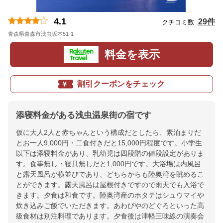
4.1
29件
クチコミ数 :
青森県青森市浅虫坂本51-1
地図
料金を表示
割引クーポンをチェック
添寝料金がある浅虫温泉街の宿です
仮に大人2人と赤ちゃんという構成だとしたら、素泊まりだ
とお一人9,000円・二食付きだと15,000円程度です。小学生
以下は添寝料金があり、乳幼児は四段階の値段設定がありま
す。食事無し・寝具無しだと1,000円です。大浴場は内風呂
と露天風呂が横並びであり、どちらからも陸奥湾を眺めるこ
とができます。露天風呂は屋根付きですので雨天でも入浴で
きます。夕食は和食です。陸奥湾産のホタテはシュウマイや
炊き込みご飯でいただきます。あわびやのどぐろといった高
級食材は別注料理であります。夕食後は津軽三味線の演奏会