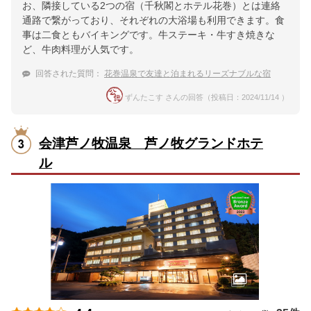
お、隣接している2つの宿（千秋閣とホテル花巻）とは連絡
通路で繋がっており、それぞれの大浴場も利用できます。食
事は二食ともバイキングです。牛ステーキ・牛すき焼きな
ど、牛肉料理が人気です。
回答された質問：
花巻温泉で友達と泊まれるリーズナブルな宿
ずんたこす さんの回答（投稿日：2024/11/14 ）
会津芦ノ牧温泉 芦ノ牧グランドホテ
ル