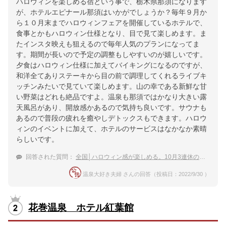
ハロウィンを楽しめる宿という事で、栃木県那須になります
が、ホテルエピナール那須はいかがでしょうか？毎年９月か
ら１０月末までハロウィンフェアを開催しているホテルで、
食事とかもハロウィン仕様となり、目で見て楽しめます。ま
たインスタ映えも狙えるので毎年人気のプランになってま
す。期間が長いので予定の調整もしやすいのが嬉しいです。
夕食はハロウィン仕様に加えてバイキングになるのですが、
和洋全てありステーキから目の前で調理してくれるライブキ
ッチンみたいで見ていて楽しめます。山の幸である新鮮な甘
い野菜はどれも絶品ですよ。温泉も那須ではかなり大きい露
天風呂があり、開放感かあるので気持ち良いです。サウナも
あるので普段の疲れを癒やしデトックスもできます。ハロウ
ィンのイベントに加えて、ホテルのサービスはなかなか素晴
らしいです。
回答された質問：
全国│ハロウィン感が楽しめる。10月3連休の女子旅におすすめの温泉宿は？
温泉大好き夫婦 さんの回答（投稿日：2022/9/30 ）
花巻温泉 ホテル紅葉館