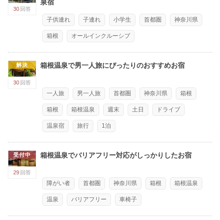
泉宿
30
回答
子供連れ
子連れ
小学生
首都圏
神奈川県
箱根
オールインクルーシブ
箱根温泉で男一人旅にぴったりのおすすめお宿
解決
30
回答
一人旅
男一人旅
首都圏
神奈川県
箱根
箱根
箱根温泉
週末
土日
ドライブ
温泉宿
旅行
1泊
箱根温泉でバリアフリー対応がしっかりしたお宿
受付中
29
回答
障がい者
首都圏
神奈川県
箱根
箱根温泉
温泉
バリアフリー
車椅子