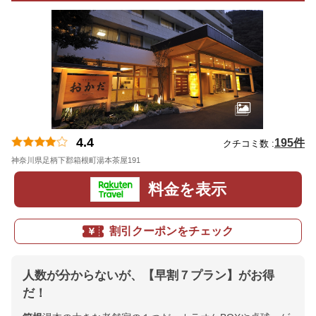
4.4
195件
クチコミ数 :
神奈川県足柄下郡箱根町湯本茶屋191
地図
料金を表示
割引クーポンをチェック
人数が分からないが、【早割７プラン】がお得
だ！