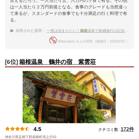
言えるだろう。一人当たり五、六万円の予算で有る。その他
は一人当たり２万円前後となる。食事のグレードも当然違っ
て来るが、スタンダードの食事でも十分満足の行く料理で有
る。
回答された質問：
一度は泊まりたい！
箱根
温泉で新婚旅行の記念になる高級旅館
Shinryuken さんの回答（投稿日：2022/2/15 ）
[6位]
箱根温泉 鶴井の宿 紫雲荘
4.5
172件
クチコミ数 :
神奈川県足柄下郡箱根町塔之沢92
地図