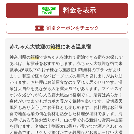
料金を表示
割引クーポンをチェック
赤ちゃん大歓迎の
箱根
にある温泉宿
神奈川県の
箱根
で赤ちゃんを連れて宿泊できる宿をお探しで
あれば、紫雲荘をおすすめします。赤ちゃん大歓迎な宿で未
就学児6歳以下のお子様なら施設使用料無料のプランがあり
ます。和室で様々なベビーグッズの用意と貸し出しがあり助
かります。お料理はお部屋食なので至れり尽くせりです。温
泉は大自然を見ながら入る露天風呂があります。マイナスイ
オンを浴びながら入る露天風呂は格別です。湯質は柔らかく
身体がいつまでもポカポカ暖かく気持ち良いです。貸切露天
風呂もあり安心してお子様とも楽しめます。お料理はお部屋
食で地産地消の旬な食材を活かした料理が堪能できます。海
の幸である海鮮お造りかり、山の幸である新鮮な野菜や山菜
を頂けます。名物の十割蕎麦は香りが豊かで地酒と合わせる
と最高です。サクサク揚げたて天麩羅などお腹いっぱい大満