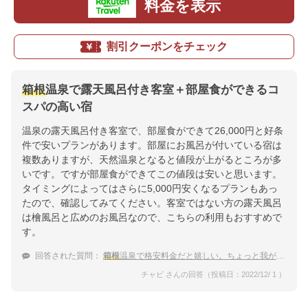
料金を表示
割引クーポンをチェック
箱根
温泉で露天風呂付き客室＋部屋食ができるコ
スパの高い宿
温泉の露天風呂付き客室で、部屋食ができて26,000円と好条
件で安いプランがあります。部屋にお風呂が付いている宿は
複数ありますが、天然温泉となると値段が上がるところが多
いです。ですが部屋食ができてこの値段は安いと思います。
タイミングによってはさらに5,000円安くなるプランもあっ
たので、確認してみてください。客室ではない方の露天風呂
は檜風呂と広めのお風呂なので、こちらの利用もおすすめで
す。
回答された質問：
箱根
温泉で格安料金だと嬉しい。ちょっと我がままに、客室露天風呂付の温泉旅館を教えて！
チャビ さんの回答（投稿日：2022/12/ 1 ）