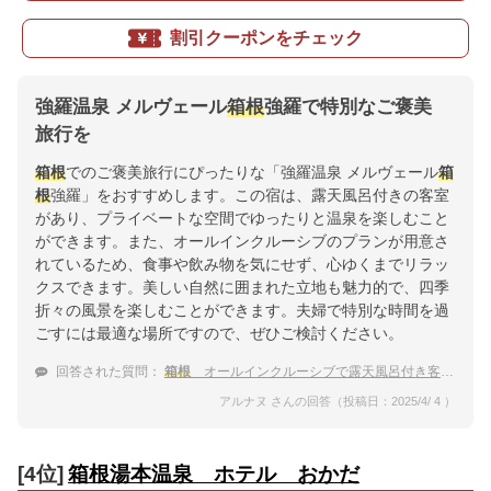
割引クーポンをチェック
強羅温泉 メルヴェール
箱根
強羅で特別なご褒美
旅行を
箱根
でのご褒美旅行にぴったりな「強羅温泉 メルヴェール
箱
根
強羅」をおすすめします。この宿は、露天風呂付きの客室
があり、プライベートな空間でゆったりと温泉を楽しむこと
ができます。また、オールインクルーシブのプランが用意さ
れているため、食事や飲み物を気にせず、心ゆくまでリラッ
クスできます。美しい自然に囲まれた立地も魅力的で、四季
折々の風景を楽しむことができます。夫婦で特別な時間を過
ごすには最適な場所ですので、ぜひご検討ください。
回答された質問：
箱根
オールインクルーシブで露天風呂付き客室があるおすすめ宿
アルナヌ さんの回答（投稿日：2025/4/ 4 ）
[4位]
箱根湯本温泉 ホテル おかだ