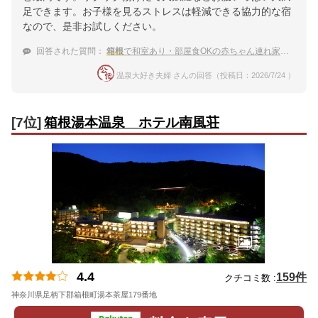
足できます。お子様を見るストレスは軽減できる協力的な宿
なので、是非お試しください。
回答された質問：
箱根
で和室あり・部屋食OKの赤ちゃん連れ家族におすすめの温泉宿
温泉大好き夫婦 さんの回答（投稿日：2026/7/24 ）
[7位]
箱根湯本温泉 ホテル南風荘
4.4
159件
クチコミ数 :
神奈川県足柄下郡箱根町湯本茶屋179番地
地図