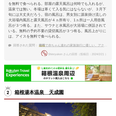
を無料で食べられる。部屋の露天風呂は何時でも入れるが、
温泉では無い。冬場は寒くて入る気にはならないが、３月下
旬には大丈夫だろう。宿の風呂は、男女別に源泉掛け流しの
大浴場内風呂と露天風呂が４ヵ所有り、1ヵ所は一人用壺風
呂が３つ有る。また、サウナと水風呂が大浴場に併設されて
いる。無料の予約不要の貸切風呂が３つ有る。風呂上がりに
は、アイスを無料で食べられる。
回答された質問：
箱根
で赤ちゃん連れの家族旅行に優しい、アクセスの良い宿のおすすめ
Shinryuken さんの回答（投稿日：2024/2/21 ）
箱根湯本温泉 天成園