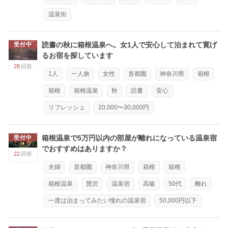
温泉街
読書の秋に箱根温泉へ。女1人で安心して泊まれて寛げ
受付中
るお宿を探しています
28
回答
1人
一人旅
女性
首都圏
神奈川県
箱根
箱根
箱根温泉
秋
読書
安心
リフレッシュ
20,000〜30,000円
箱根温泉で5万円以内の部屋が離れになっている温泉宿
受付中
でおすすめはありますか？
22
回答
夫婦
首都圏
神奈川県
箱根
箱根
箱根温泉
贅沢
温泉宿
高級
50代
離れ
一度は泊まってみたい憧れの温泉宿
50,000円以下