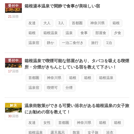
箱根湯本温泉で閑静で食事が美味しい宿
受付中
21
回答
友達
大人
3人
首都圏
神奈川県
箱根
箱根
箱根温泉
温泉
食事
部屋食
夕食
温泉宿
静か
一泊二食付き
旅行
1泊
箱根温泉で喫煙可能な部屋があり、タバコを吸える喫煙
受付中
所・分煙がきちんとしている宿を教えて下さい！
17
回答
首都圏
神奈川県
箱根
箱根
箱根温泉
温泉宿
喫煙可
分煙
温泉街散策ができる可愛い浴衣がある箱根温泉の女子旅
解決
にお勧めの宿を教えて！
30
回答
友達
女性
首都圏
神奈川県
箱根
箱根
箱根温泉
露天風呂
散策
女子旅
浴衣