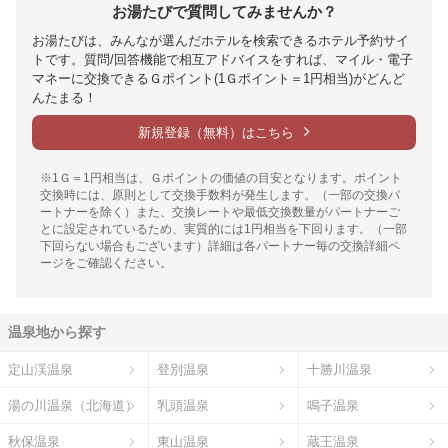
お湯たびで質問してみませんか？
お湯たびは、みんなが選んだホテルを検索できるホテル予約サイ
トです。質問/回答機能で相互アドバイスをすれば、マイル・電子
マネーに交換できるＧポイント(1Ｇポイント＝1円相当)がどんど
んたまる！
新規登録（無料）はこちら
※1Ｇ＝1円相当は、Ｇポイントの価値の目安となります。ポイント
交換時には、原則として交換手数料が発生します。（一部の交換パ
ートナーを除く）また、交換レートや最低交換数量がパートナーご
とに設定されているため、実質的には1円相当を下回ります。（一部
下回らない場合もございます）詳細は各パートナー毎の交換詳細ペ
ージをご確認ください。
温泉地から探す
定山渓温泉
登別温泉
十勝川温泉
湯の川温泉（北海道）
乳頭温泉
鳴子温泉
秋保温泉
東山温泉
蔵王温泉