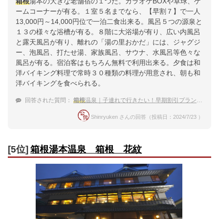
箱根
湯本の大きな老舗宿の１つだ。カラオケBOXや卓球、ゲ
ームコーナーが有る。１室５名までなら、【早割７】で一人
13,000円～14,000円位で一泊二食出来る。風呂５つの源泉と
１３の様々な浴槽が有る。８階に大浴場が有り、広い内風呂
と露天風呂が有り、離れの「湯の里おかだ」には、ジャグジ
ー、泡風呂、打たせ湯、家族風呂、サウナ、水風呂等色々な
風呂が有る。宿泊客はもちろん無料で利用出来る。夕食は和
洋バイキング料理で常時３０種類の料理が用意され、朝も和
洋バイキングを食べられる。
回答された質問：
箱根
温泉｜子連れで行きたい！早期割引プランがある宿のおすすめは？
Shinryuken さんの回答（投稿日：2024/7/23 ）
[5位]
箱根湯本温泉 箱根 花紋