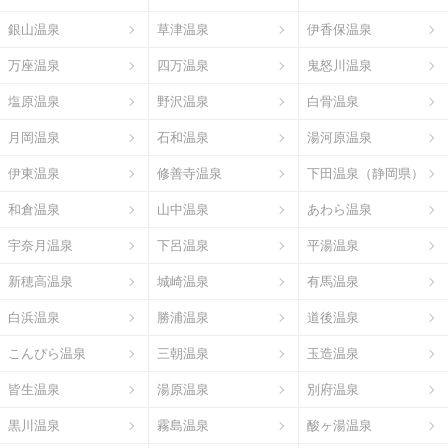
銀山温泉
草津温泉
伊香保温泉
万座温泉
四万温泉
鬼怒川温泉
塩原温泉
野沢温泉
白骨温泉
月岡温泉
石和温泉
湯河原温泉
伊東温泉
修善寺温泉
下田温泉（静岡県）
和倉温泉
山中温泉
あわら温泉
宇奈月温泉
下呂温泉
平湯温泉
新穂高温泉
城崎温泉
有馬温泉
白浜温泉
勝浦温泉
道後温泉
こんぴら温泉
三朝温泉
玉造温泉
皆生温泉
湯原温泉
別府温泉
黒川温泉
霧島温泉
酸ヶ湯温泉