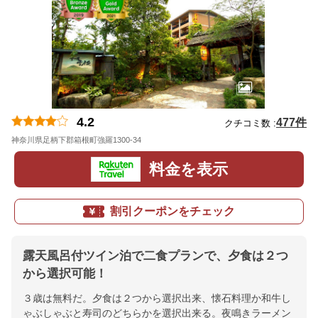
4.2
477件
クチコミ数 :
神奈川県足柄下郡箱根町強羅1300-34
地図
料金を表示
割引クーポンをチェック
露天風呂付ツイン泊で二食プランで、夕食は２つ
から選択可能！
３歳は無料だ。夕食は２つから選択出来、懐石料理か和牛し
ゃぶしゃぶと寿司のどちらかを選択出来る。夜鳴きラーメン