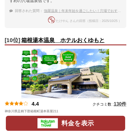
すめの穴場温泉宿です。
回答された質問：
強羅温泉｜年末年始を過ごしたい！穴場でおすすめの宿は？
たけやん さんの回答（投稿日：2025/10/25 ）
[10位]
箱根湯本温泉 ホテルおくゆもと
4.4
130件
クチコミ数 :
神奈川県足柄下郡箱根町湯本茶屋211
地図
料金を表示