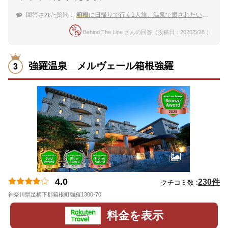
回答された質問：
箱根
に日帰りで行く1人旅、温泉で癒されたい。ランチも美味しい温泉宿を教えて！
Behind The Line さんの回答（投稿日：2020/5/28 ）
強羅温泉 メルヴェール箱根強羅
4.0
230件
クチコミ数 :
神奈川県足柄下郡箱根町強羅1300-70
地図
料金を表示