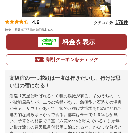
4.6
178件
クチコミ数 :
神奈川県足柄下郡箱根町湯本435
地図
料金を表示
割引クーポンをチェック
高級宿の一つ花紋は一度は行きたいし、行けば思
い出の宿になる！
湯巡り茶屋と呼ばれる１０種の湯殿が有る。そのうちの一つ
が貸切風呂だが、二つの浴槽があり、急須型と石造りの湯舟
が有る。サウナがあって、後の八種は大浴場を始めにどれも
魅力的な湯殿ばっかりである。部屋は全部で１６室しか無
い。予算との相談で６室（六花roccaと呼んでいる）しか無
い掛け流しの露天風呂付部屋に泊まれると、かなりな贅沢と