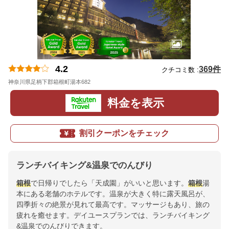
4.2
369件
クチコミ数 :
神奈川県足柄下郡箱根町湯本682
地図
料金を表示
割引クーポンをチェック
ランチバイキング&温泉でのんびり
箱根
で日帰りでしたら「天成園」がいいと思います。
箱根
湯
本にある老舗のホテルです。温泉が大きく特に露天風呂が、
四季折々の絶景が見れて最高です。マッサージもあり、旅の
疲れを癒せます。デイユースプランでは、ランチバイキング
&温泉でのんびりできます。