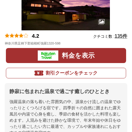
4.2
135件
クチコミ数 :
神奈川県足柄下郡箱根町強羅1320-598
地図
料金を表示
割引クーポンをチェック
静寂に包まれた温泉で過ごす癒しのひととき
強羅温泉の落ち着いた雰囲気の中、源泉かけ流しの温泉でゆ
ったりとくつろげる宿です。四季折々の自然に囲まれた露天
風呂や内湯で心身を癒し、季節の食材を活かした料理も楽し
めます。人混みを避けた静かな環境で、年末年始や休日をゆ
ったり過ごしたい方に最適で、カップルや家族連れにもおす