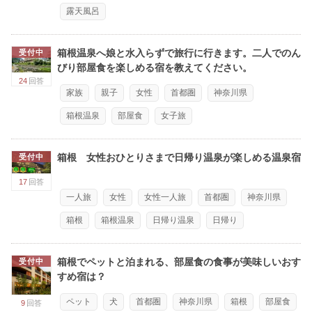
露天風呂
箱根温泉へ娘と水入らずで旅行に行きます。二人でのん
受付中
びり部屋食を楽しめる宿を教えてください。
24
回答
家族
親子
女性
首都圏
神奈川県
箱根温泉
部屋食
女子旅
箱根 女性おひとりさまで日帰り温泉が楽しめる温泉宿
受付中
17
回答
一人旅
女性
女性一人旅
首都圏
神奈川県
箱根
箱根温泉
日帰り温泉
日帰り
箱根でペットと泊まれる、部屋食の食事が美味しいおす
受付中
すめ宿は？
ペット
犬
首都圏
神奈川県
箱根
部屋食
9
回答