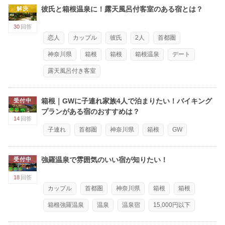
彼氏と箱根温泉に！露天風呂付客室のある宿とは？
解決
30
回答
恋人
カップル
彼氏
2人
首都圏
神奈川県
箱根
箱根
箱根温泉
デート
露天風呂付き客室
箱根｜GWに子連れ家族4人で泊まりたい！バイキング
受付中
プランがある宿のおすすめは？
14
回答
子連れ
首都圏
神奈川県
箱根
GW
強羅温泉で雰囲気のいい宿が知りたい！
受付中
18
回答
カップル
首都圏
神奈川県
箱根
箱根
箱根強羅温泉
温泉
温泉宿
15,000円以下