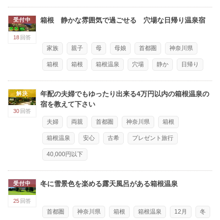
箱根 静かな雰囲気で過ごせる 穴場な日帰り温泉宿
受付中
18
回答
家族
親子
母
母娘
首都圏
神奈川県
箱根
箱根
箱根温泉
穴場
静か
日帰り
年配の夫婦でもゆったり出来る4万円以内の箱根温泉の
解決
宿を教えて下さい
30
回答
夫婦
両親
首都圏
神奈川県
箱根
箱根温泉
安心
古希
プレゼント旅行
40,000円以下
冬に雪景色を楽める露天風呂がある箱根温泉
受付中
25
回答
首都圏
神奈川県
箱根
箱根温泉
12月
冬