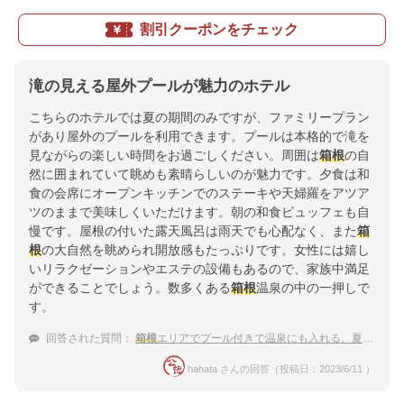
割引クーポンをチェック
滝の見える屋外プールが魅力のホテル
こちらのホテルでは夏の期間のみですが、ファミリープラン
があり屋外のプールを利用できます。プールは本格的で滝を
見ながらの楽しい時間をお過ごしください。周囲は
箱根
の自
然に囲まれていて眺めも素晴らしいのが魅力です。夕食は和
食の会席にオープンキッチンでのステーキや天婦羅をアツア
ツのままで美味しくいただけます。朝の和食ビュッフェも自
慢です。屋根の付いた露天風呂は雨天でも心配なく、また
箱
根
の大自然を眺められ開放感もたっぷりです。女性には嬉し
いリラクゼーションやエステの設備もあるので、家族中満足
ができることでしょう。数多くある
箱根
温泉の中の一押しで
す。
回答された質問：
箱根
エリアでプール付きで温泉にも入れる、夏休みに人気の宿が知りたい！
hahata さんの回答（投稿日：2023/6/11 ）