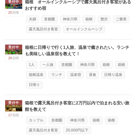
箱根 オールインクルーシブで露天風呂付き客室がある
受付中
おすすめ宿
20
回答
夫婦
首都圏
神奈川県
箱根
贅沢
ご褒美
露天風呂付き客室
オールインクルーシブ
箱根に日帰りで行く1人旅、温泉で癒されたい。ランチ
受付中
も美味しい温泉宿を教えて！
28
回答
1人
一人旅
首都圏
神奈川県
箱根
箱根
箱根温泉
ランチ
温泉宿
昼食
日帰り温泉
日帰り
箱根で露天風呂付き客室に2万円以内で泊まれる安い旅
受付中
館を教えて
17
回答
カップル
首都圏
神奈川県
箱根
箱根
露天風呂付き客室
20,000円以下