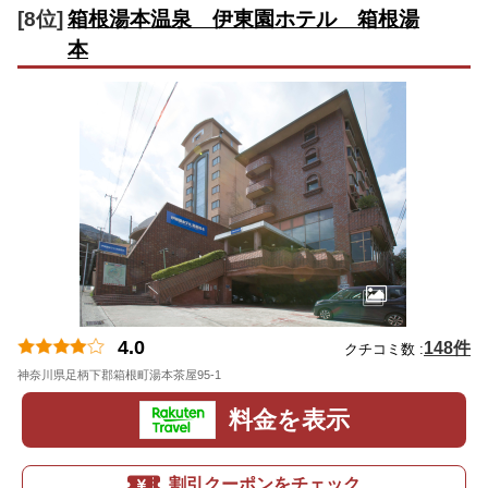
[8位]
箱根湯本温泉 伊東園ホテル 箱根湯
本
4.0
148件
クチコミ数 :
神奈川県足柄下郡箱根町湯本茶屋95-1
地図
料金を表示
割引クーポンをチェック