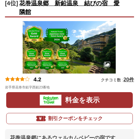
[4位]
花巻温泉郷 新鉛温泉 結びの宿 愛
隣館
4.2
20件
クチコミ数 :
岩手県花巻市鉛字西鉛23番地
地図
料金を表示
割引クーポンをチェック
花巻温泉郷にあるウェルカムベビーの宿です