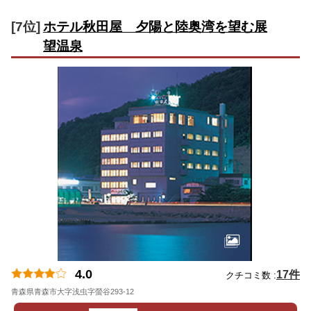
[7位]
ホテル秋田屋 夕陽と陸奥湾を望む展
望温泉
4.0
17件
クチコミ数 :
青森県青森市大字浅虫字螢谷293-12
地図