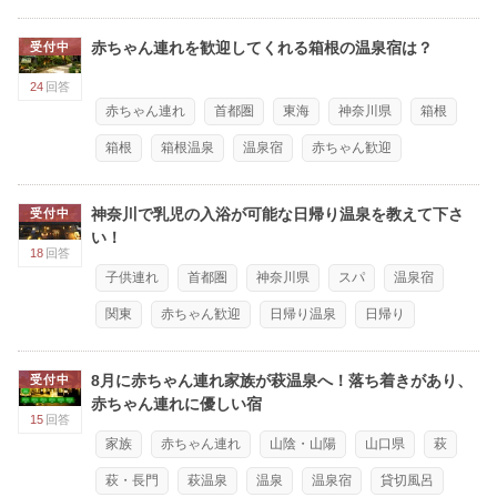
赤ちゃん連れを歓迎してくれる箱根の温泉宿は？
受付中
24
回答
赤ちゃん連れ
首都圏
東海
神奈川県
箱根
箱根
箱根温泉
温泉宿
赤ちゃん歓迎
神奈川で乳児の入浴が可能な日帰り温泉を教えて下さ
受付中
い！
18
回答
子供連れ
首都圏
神奈川県
スパ
温泉宿
関東
赤ちゃん歓迎
日帰り温泉
日帰り
8月に赤ちゃん連れ家族が萩温泉へ！落ち着きがあり、
受付中
赤ちゃん連れに優しい宿
15
回答
家族
赤ちゃん連れ
山陰・山陽
山口県
萩
萩・長門
萩温泉
温泉
温泉宿
貸切風呂