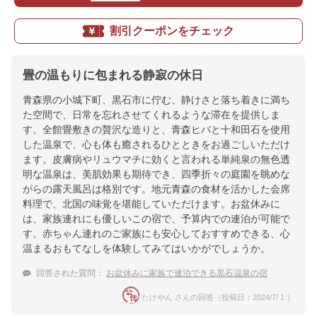
割引クーポンをチェック
畳の温もりに包まれる静寂の休日
青森県の小城下町、黒石市に佇む、静けさと落ち着きに満ち
た空間で、日常を忘れさせてくれるような滞在を提供しま
す。全館畳敷きの贅沢な造りと、青森ヒバと十和田石を使用
した温泉で、心も体も癒されるひとときをお過ごしいただけ
ます。皮膚病やリュウマチに効くと言われる単純泉の無色透
明な温泉は、美肌効果も期待でき、四季折々の庭園を眺めな
がらの露天風呂は格別です。地元青森の食材を活かした会席
料理で、北国の味覚を堪能していただけます。お盆休みに
は、家族連れにも優しいこの宿で、予算内での連泊が可能で
す。赤ちゃん連れのご家族にも安心しておすすめできる、心
温まるおもてなしを体験してみてはいかがでしょうか。
回答された質問：
お盆休みに家族で連泊できる黒石温泉の宿
たけやん さんの回答（投稿日：2024/7/ 1 ）