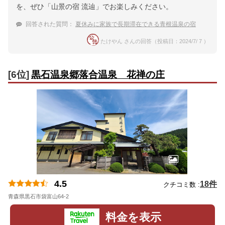
を、ぜひ「山景の宿 流辿」でお楽しみください。
回答された質問：
夏休みに家族で長期滞在できる青根温泉の宿
たけやん さんの回答（投稿日：2024/7/ 7 ）
[6位]
黒石温泉郷落合温泉 花禅の庄
4.5
18件
クチコミ数 :
青森県黒石市袋富山64-2
地図
料金を表示