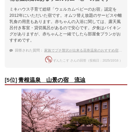
ミキハウス子育て総研「ウェルカムベビーのお宿」認定を
2012年にいただいた宿です。オムツ替え放題のサービスや離
乳食の用意もあります。赤ちゃんの入浴に関しては、露天風
呂付き客室・貸切風呂があるので安心です。夕食はバイキン
グがありますが、赤ちゃんと一緒でしたら部屋食プランがお
すすめです。
回答された質問：
家族でプチ贅沢が出来る花巻温泉のおすすめ宿は？
ずんたこす さんの回答（投稿日：2025/10/16 ）
[5位]
青根温泉 山景の宿 流辿