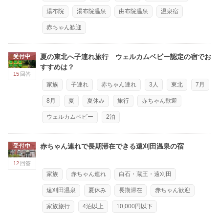
湯布院
湯布院温泉
由布院温泉
温泉宿
赤ちゃん歓迎
夏の東北へ子連れ旅行 ウェルカムベビー認定の宿でお
受付中
すすめは？
15
回答
家族
子連れ
赤ちゃん連れ
3人
東北
7月
8月
夏
夏休み
旅行
赤ちゃん歓迎
ウェルカムベビー
2泊
赤ちゃん連れで長期滞在できる遠刈田温泉の宿
受付中
12
回答
家族
赤ちゃん連れ
白石・蔵王・遠刈田
遠刈田温泉
夏休み
長期滞在
赤ちゃん歓迎
家族旅行
4泊以上
10,000円以下