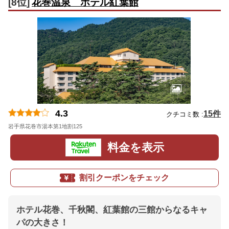
[8位]
花巻温泉 ホテル紅葉館
4.3
15件
クチコミ数 :
岩手県花巻市湯本第1地割125
地図
料金を表示
割引クーポンをチェック
ホテル花巻、千秋閣、紅葉館の三館からなるキャ
パの大きさ！