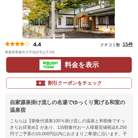
4.4
15件
クチコミ数 :
青森県青森市大字浅虫字山下236
地図
料金を表示
割引クーポンをチェック
自家源泉掛け流しの名湯でゆっくり寛げる和室の
温泉宿
こちらは【朝食付源泉100％掛け流しの温泉と和朝食ですっ
きりお目覚め】があり、1泊朝食付お一人様最安値税込8,250
円でご予算の10,000円以内におさまりご希望に沿います。子