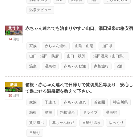
温泉デビュー
赤ちゃん連れでも泊まりやすい山口、湯田温泉の格安宿
受付中
14
回答
家族
赤ちゃん連れ
山陰・山陽
山口県
山口・湯田・防府
山口・秋芳
湯田温泉（山口県）
温泉
温泉宿
赤ちゃん歓迎
家族旅行
2泊
箱根・赤ちゃん連れで日帰りで貸切風呂等あり、安心し
解決
て過ごせる温泉宿を教えて下さい。
30
回答
家族
子連れ
赤ちゃん連れ
首都圏
神奈川県
箱根
箱根
箱根温泉
ドライブ
温泉宿
貸切風呂
赤ちゃん歓迎
日帰り温泉
ゆっくり
日帰り