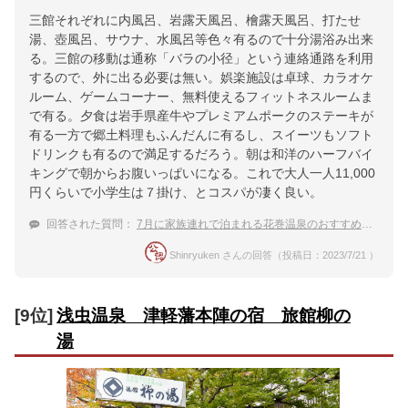
三館それぞれに内風呂、岩露天風呂、檜露天風呂、打たせ
湯、壺風呂、サウナ、水風呂等色々有るので十分湯浴み出来
る。三館の移動は通称「バラの小径」という連絡通路を利用
するので、外に出る必要は無い。娯楽施設は卓球、カラオケ
ルーム、ゲームコーナー、無料使えるフィットネスルームま
で有る。夕食は岩手県産牛やプレミアムポークのステーキが
有る一方で郷土料理もふんだんに有るし、スイーツもソフト
ドリンクも有るので満足するだろう。朝は和洋のハーフバイ
キングで朝からお腹いっぱいになる。これで大人一人11,000
円くらいで小学生は７掛け、とコスパが凄く良い。
回答された質問：
7月に家族連れで泊まれる花巻温泉のおすすめの宿は？
Shinryuken さんの回答（投稿日：2023/7/21 ）
[9位]
浅虫温泉 津軽藩本陣の宿 旅館柳の
湯