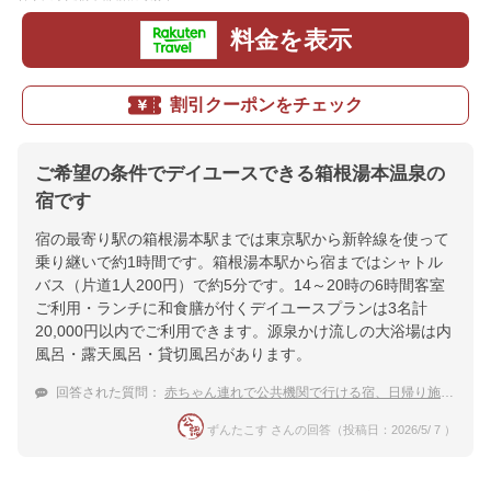
料金を表示
割引クーポンをチェック
ご希望の条件でデイユースできる箱根湯本温泉の
宿です
宿の最寄り駅の箱根湯本駅までは東京駅から新幹線を使って
乗り継いで約1時間です。箱根湯本駅から宿まではシャトル
バス（片道1人200円）で約5分です。14～20時の6時間客室
ご利用・ランチに和食膳が付くデイユースプランは3名計
20,000円以内でご利用できます。源泉かけ流しの大浴場は内
風呂・露天風呂・貸切風呂があります。
回答された質問：
赤ちゃん連れで公共機関で行ける宿、日帰り施設。東京発。
ずんたこす さんの回答（投稿日：2026/5/ 7 ）