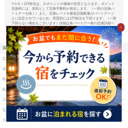
※1Ｇ＝1円相当は、Ｇポイントの価値の目安となります。ポイント
交換時には、原則として交換手数料が発生します。（一部の交換パ
ートナーを除く）また、交換レートや最低交換数量がパートナーご
とに設定されているため、実質的には1円相当を下回ります。（一部
下回らない場合もございます）詳細は各パートナー毎の交換詳細ペ
×
ージをご確認ください。
温泉地から探す
定山渓温泉
登別温泉
十勝川温泉
湯の川温泉（北海道）
乳頭温泉
鳴子温泉
秋保温泉
東山温泉
蔵王温泉
銀山温泉
草津温泉
伊香保温泉
万座温泉
四万温泉
鬼怒川温泉
塩原温泉
野沢温泉
白骨温泉
月岡温泉
石和温泉
湯河原温泉