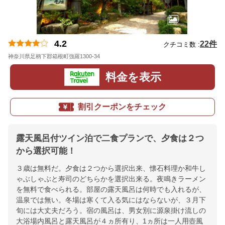
4.2
22件
クチコミ数 :
神奈川県足柄下郡箱根町強羅1300-34
地図
料金を表示
割引クーポンをチェック
露天風呂付ツイン泊で二食プランで、夕食は２つ
から選択可能！
３歳は無料だ。夕食は２つから選択出来、懐石料理か和牛し
ゃぶしゃぶと寿司のどちらかを選択出来る。夜鳴きラーメン
を無料で食べられる。部屋の露天風呂は何時でも入れるが、
温泉では無い。冬場は寒くて入る気にはならないが、３月下
旬には大丈夫だろう。宿の風呂は、男女別に源泉掛け流しの
大浴場内風呂と露天風呂が４ヵ所有り、1ヵ所は一人用壺風