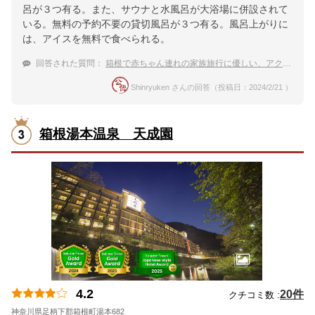
呂が３つ有る。また、サウナと水風呂が大浴場に併設されて
いる。無料の予約不要の貸切風呂が３つ有る。風呂上がりに
は、アイスを無料で食べられる。
回答された質問：
箱根で赤ちゃん連れの家族旅行に優しい、アクセスの良い宿のおすすめ
Shinryuken さんの回答（投稿日：2024/2/21 ）
箱根湯本温泉 天成園
4.2
20件
クチコミ数 :
神奈川県足柄下郡箱根町湯本682
地図