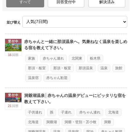
すべて
回答受付中
解決済み
並び替え
赤ちゃんと一緒に那須温泉へ。気兼ねなく温泉を楽しめ
受付中
る宿を教えて下さい。
16
回答
家族
赤ちゃん連れ
北関東
栃木県
那須・板室
那須・板室
那須温泉
温泉
旅館
温泉宿
赤ちゃん歓迎
洞爺湖温泉│赤ちゃんの温泉デビューにピッタリな宿を
受付中
教えて下さい。
21
回答
子供連れ
孫
子連れ
赤ちゃん連れ
北海道
北海道
洞爺湖
洞爺・登別・苫小牧
洞爺
洞爺湖温泉
温泉
温泉宿
宿泊
赤ちゃん歓迎