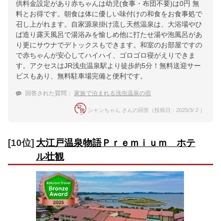
供料金設定があり赤ちゃんは幼児(食事・布団不要)は0円 無
料とお得です。朝食は体に優しい味付けの和食をお食事処で
召し上がれます。自家源泉掛け流し天然温泉は、大浴場やひ
ば造り露天風呂で湯浴みを愉しめ他に打たせ湯や泡風呂があ
り更にサウナでデトックスもできます。和室のお部屋ですの
で赤ちゃんが安心してハイハイ、ゴロゴロ寝がえりできま
す。アクセスはJR浅虫温泉駅より徒歩約5分！無料送迎サー
ビスもあり、無料駐車場完備と便利です。
回答された質問：
家族で泊まれる浅虫温泉の宿
シャンちゃん さんの回答（投稿日：2025/3/ 2 ）
[10位]
大江戸温泉物語Ｐｒｅｍｉｕｍ ホテ
ル壮観