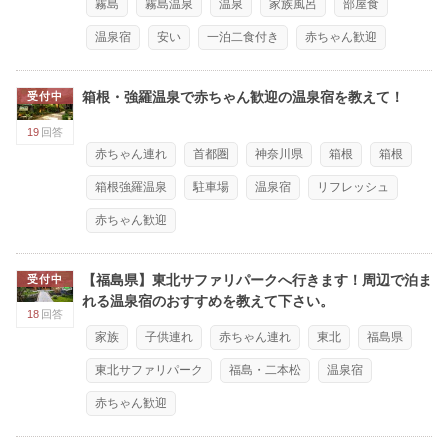
霧島
霧島温泉
温泉
家族風呂
部屋食
温泉宿
安い
一泊二食付き
赤ちゃん歓迎
箱根・強羅温泉で赤ちゃん歓迎の温泉宿を教えて！
受付中
19
回答
赤ちゃん連れ
首都圏
神奈川県
箱根
箱根
箱根強羅温泉
駐車場
温泉宿
リフレッシュ
赤ちゃん歓迎
【福島県】東北サファリパークへ行きます！周辺で泊ま
受付中
れる温泉宿のおすすめを教えて下さい。
18
回答
家族
子供連れ
赤ちゃん連れ
東北
福島県
東北サファリパーク
福島・二本松
温泉宿
赤ちゃん歓迎