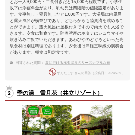
とお一人9,000円・二食付きだと15,000円程度です。小学生
以下は添寝料金があり、乳幼児は四段階の値段設定がありま
す。食事無し・寝具無しだと1,000円です。大浴場は内風呂
と露天風呂が横並びであり、どちらからも陸奥湾を眺めるこ
とができます。露天風呂は屋根付きですので雨天でも入浴で
きます。夕食は和食です。陸奥湾産のホタテはシュウマイや
炊き込みご飯でいただきます。あわびやのどぐろといった高
級食材は別注料理であります。夕食後は津軽三味線の演奏会
があります。朝食は和定食です。
回答された質問：
夏に行ける浅虫温泉のリーズナブルな宿
ずんたこす さんの回答（投稿日：2024/7/ 9 ）
季の湯 雪月花（共立リゾート）