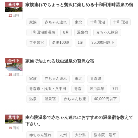
家族連れでちょっと贅沢に楽しめる十和田湖畔温泉の宿
受付中
12
回答
家族
赤ちゃん連れ
東北
十和田湖
十和田湖
十和田湖畔温泉
8月
温泉宿
赤ちゃん歓迎
プチ贅沢
名湯100選
1泊
35,000円以下
家族で泊まれる浅虫温泉の贅沢な宿
受付中
19
回答
家族
赤ちゃん連れ
東北
青森県
青森市・浅虫・八甲田
青森
浅虫温泉
7月
温泉
温泉宿
赤ちゃん歓迎
40,000円以下
由布院温泉で赤ちゃん連れにおすすめの温泉宿を教えて
受付中
下さい。
19
回答
赤ちゃん連れ
九州
大分県
湯布院・湯平