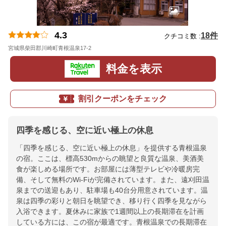
4.3
18件
クチコミ数 :
宮城県柴田郡川崎町青根温泉17-2
地図
料金を表示
割引クーポンをチェック
四季を感じる、空に近い極上の休息
「四季を感じる、空に近い極上の休息」を提供する青根温泉
の宿。ここは、標高530mからの眺望と良質な温泉、美酒美
食が楽しめる場所です。お部屋には薄型テレビや冷暖房完
備、そして無料のWi-Fiが完備されています。また、遠刈田温
泉までの送迎もあり、駐車場も40台分用意されています。温
泉は四季の彩りと朝日を眺望でき、移り行く四季を見ながら
入浴できます。夏休みに家族で1週間以上の長期滞在を計画
している方には、この宿が最適です。青根温泉での長期滞在