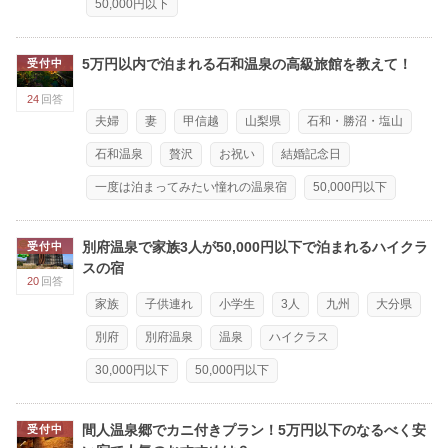
50,000円以下
5万円以内で泊まれる石和温泉の高級旅館を教えて！
受付中
24
回答
夫婦
妻
甲信越
山梨県
石和・勝沼・塩山
石和温泉
贅沢
お祝い
結婚記念日
一度は泊まってみたい憧れの温泉宿
50,000円以下
別府温泉で家族3人が50,000円以下で泊まれるハイクラ
受付中
スの宿
20
回答
家族
子供連れ
小学生
3人
九州
大分県
別府
別府温泉
温泉
ハイクラス
30,000円以下
50,000円以下
間人温泉郷でカニ付きプラン！5万円以下のなるべく安
受付中