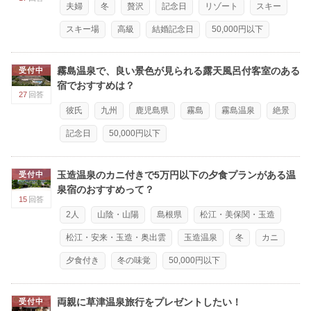
夫婦
冬
贅沢
記念日
リゾート
スキー
スキー場
高級
結婚記念日
50,000円以下
霧島温泉で、良い景色が見られる露天風呂付客室のある
受付中
宿でおすすめは？
27
回答
彼氏
九州
鹿児島県
霧島
霧島温泉
絶景
記念日
50,000円以下
玉造温泉のカニ付きで5万円以下の夕食プランがある温
受付中
泉宿のおすすめって？
15
回答
2人
山陰・山陽
島根県
松江・美保関・玉造
松江・安来・玉造・奥出雲
玉造温泉
冬
カニ
夕食付き
冬の味覚
50,000円以下
両親に草津温泉旅行をプレゼントしたい！
受付中