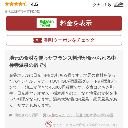
4.5
15件
クチコミ数 :
栃木県日光市中宮祠2482
地図
料金を表示
割引クーポンをチェック
地元の食材を使ったフランス料理が食べられる中
禅寺温泉の宿です
金谷ホテルは日光市内に3軒ある宿です。地元の食材を使っ
たスペシャルディナーTOCHIGIが宿最高グレードの宿泊プラ
ンで、一泊二食付きで45,000円程度です。夕食はとちぎ和
牛・日光産ヤシオマス・栃木産きのこ、など地元の食材を使
った料理がならびます。温泉大浴場は内風呂・露天風呂があ
り、サウナもあります。
回答された質問：
男1人旅なんだけど、初夏に栃木県の中禅寺温泉で高い高級な宿に泊まりたい。おすすめをよろしく！
ずんたこす さんの回答（投稿日：2026/1/29 ）