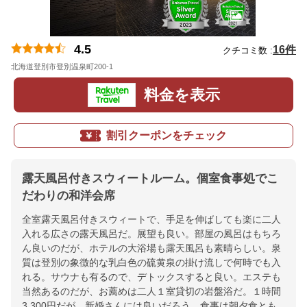
4.5
16件
クチコミ数 :
北海道登別市登別温泉町200-1
地図
料金を表示
割引クーポンをチェック
露天風呂付きスウィートルーム。個室食事処でこ
だわりの和洋会席
全室露天風呂付きスウィートで、手足を伸ばしても楽に二人
入れる広さの露天風呂だ。展望も良い。部屋の風呂はもちろ
ん良いのだが、ホテルの大浴場も露天風呂も素晴らしい。泉
質は登別の象徴的な乳白色の硫黄泉の掛け流しで何時でも入
れる。サウナも有るので、デトックスすると良い。エステも
当然あるのだが、お薦めは二人１室貸切の岩盤浴だ。１時間
3,300円だが、新婚さんには良いだろう。食事は朝夕食とも