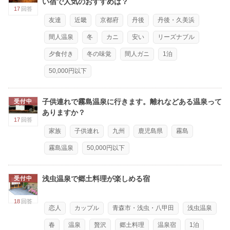
い宿で人気のおすすめは？
17
回答
友達
近畿
京都府
丹後
丹後・久美浜
間人温泉
冬
カニ
安い
リーズナブル
夕食付き
冬の味覚
間人ガニ
1泊
50,000円以下
子供連れで霧島温泉に行きます。離れなどある温泉って
受付中
ありますか？
17
回答
家族
子供連れ
九州
鹿児島県
霧島
霧島温泉
50,000円以下
浅虫温泉で郷土料理が楽しめる宿
受付中
18
回答
恋人
カップル
青森市・浅虫・八甲田
浅虫温泉
春
温泉
贅沢
郷土料理
温泉宿
1泊