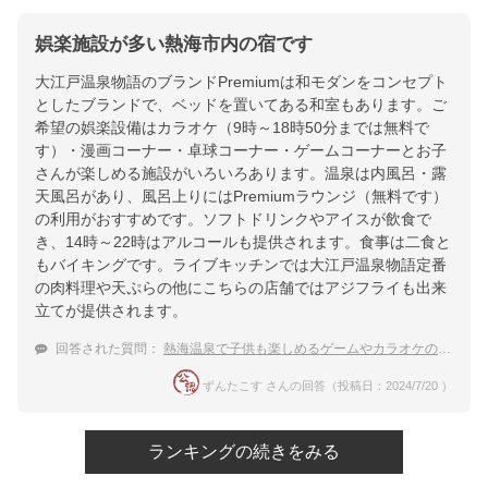
娯楽施設が多い熱海市内の宿です
大江戸温泉物語のブランドPremiumは和モダンをコンセプト
としたブランドで、ベッドを置いてある和室もあります。ご
希望の娯楽設備はカラオケ（9時～18時50分までは無料で
す）・漫画コーナー・卓球コーナー・ゲームコーナーとお子
さんが楽しめる施設がいろいろあります。温泉は内風呂・露
天風呂があり、風呂上りにはPremiumラウンジ（無料です）
の利用がおすすめです。ソフトドリンクやアイスが飲食で
き、14時～22時はアルコールも提供されます。食事は二食と
もバイキングです。ライブキッチンでは大江戸温泉物語定番
の肉料理や天ぷらの他にこちらの店舗ではアジフライも出来
立てが提供されます。
回答された質問：
熱海温泉で子供も楽しめるゲームやカラオケの設備がある宿は？
ずんたこす さんの回答（投稿日：2024/7/20 ）
ランキングの続きをみる