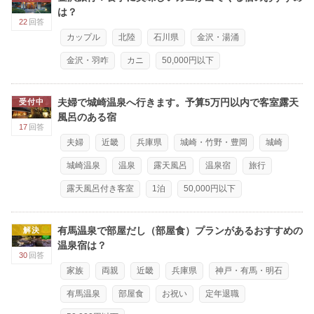
は？
22
回答
カップル
北陸
石川県
金沢・湯涌
金沢・羽咋
カニ
50,000円以下
夫婦で城崎温泉へ行きます。予算5万円以内で客室露天
受付中
風呂のある宿
17
回答
夫婦
近畿
兵庫県
城崎・竹野・豊岡
城崎
城崎温泉
温泉
露天風呂
温泉宿
旅行
露天風呂付き客室
1泊
50,000円以下
有馬温泉で部屋だし（部屋食）プランがあるおすすめの
解決
温泉宿は？
30
回答
家族
両親
近畿
兵庫県
神戸・有馬・明石
有馬温泉
部屋食
お祝い
定年退職