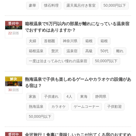
豪華
懐石料理
露天風呂付き客室
50,000円以下
箱根温泉で5万円以内の部屋が離れになっている温泉宿
受付中
でおすすめはありますか？
22
回答
夫婦
首都圏
神奈川県
箱根
箱根
箱根温泉
贅沢
温泉宿
高級
50代
離れ
一度は泊まってみたい憧れの温泉宿
50,000円以下
熱海温泉で子供も楽しめるゲームやカラオケの設備があ
解決
る宿は？
30
回答
家族
子供連れ
4人
東海
静岡県
熱海温泉
カラオケ
ゲームコーナー
子供歓迎
50,000円以下
金沢旅行！食事に美味しいカニが出てくる宿のおすすめ
受付中