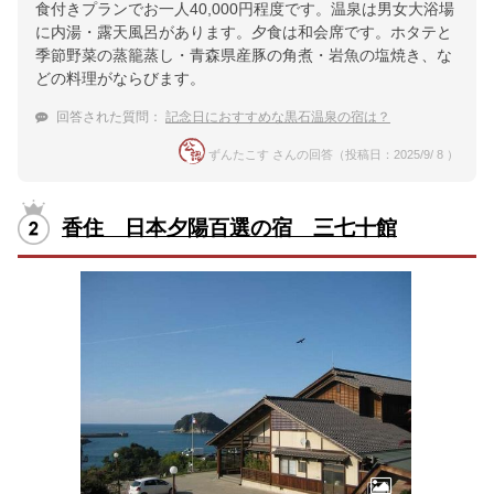
食付きプランでお一人40,000円程度です。温泉は男女大浴場
に内湯・露天風呂があります。夕食は和会席です。ホタテと
季節野菜の蒸籠蒸し・青森県産豚の角煮・岩魚の塩焼き、な
どの料理がならびます。
回答された質問：
記念日におすすめな黒石温泉の宿は？
ずんたこす さんの回答（投稿日：2025/9/ 8 ）
香住 日本夕陽百選の宿 三七十館