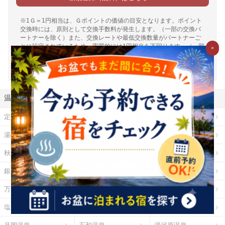
※1Ｇ＝1円相当は、Ｇポイントの価値の目安となります。ポイント
交換時には、原則として交換手数料が発生します。（一部の交換パ
ートナーを除く）また、交換レートや最低交換数量がパートナーご
とに設定されているため、実質的には1円相当を下回ります。（一部
×
下回らない場合もございます）詳細は各パートナー毎の交換詳細ペ
ージをご確認ください。
温泉地から探す
定山渓温泉
登別温泉
十勝川温泉
湯の川温泉（北海道）
乳頭温泉
鳴子温泉
秋保温泉
東山温泉
蔵王温泉
銀山温泉
草津温泉
伊香保温泉
万座温泉
四万温泉
鬼怒川温泉
塩原温泉
野沢温泉
白骨温泉