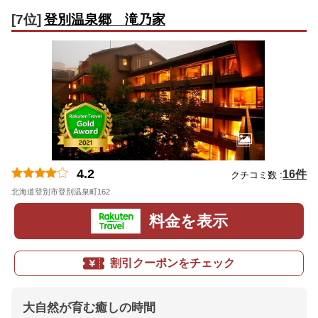
[7位]
登別温泉郷 滝乃家
4.2
16件
クチコミ数 :
北海道登別市登別温泉町162
地図
料金を表示
割引クーポンをチェック
大自然が育む癒しの時間