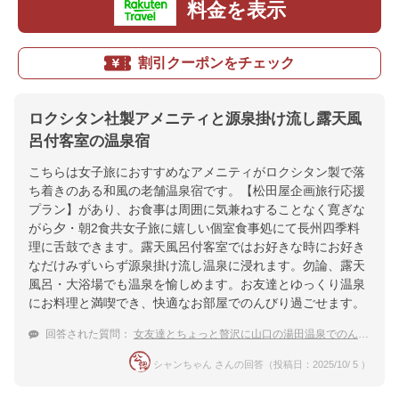
料金を表示
割引クーポンをチェック
ロクシタン社製アメニティと源泉掛け流し露天風
呂付客室の温泉宿
こちらは女子旅におすすめなアメニティがロクシタン製で落
ち着きのある和風の老舗温泉宿です。【松田屋企画旅行応援
プラン】があり、お食事は周囲に気兼ねすることなく寛ぎな
がら夕・朝2食共女子旅に嬉しい個室食事処にて長州四季料
理に舌鼓できます。露天風呂付客室ではお好きな時にお好き
なだけみずいらず源泉掛け流し温泉に浸れます。勿論、露天
風呂・大浴場でも温泉を愉しめます。お友達とゆっくり温泉
にお料理と満喫でき、快適なお部屋でのんびり過ごせます。
回答された質問：
女友達とちょっと贅沢に山口の湯田温泉でのんびりしたいです
シャンちゃん さんの回答（投稿日：2025/10/ 5 ）