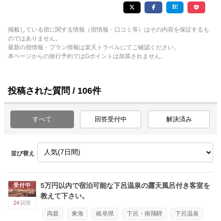
掲載している宿に関する情報（宿情報・口コミ等）はその内容を保証するも
のではありません。
最新の宿情報・プラン情報は楽天トラベルにてご確認ください。
本ページからの旅行予約ではGポイントは加算されません。
投稿された質問 / 106件
すべて
回答受付中
解決済み
並び替え
5万円以内で宿泊可能な下呂温泉の露天風呂付き客室を
受付中
教えて下さい。
24
回答
両親
東海
岐阜県
下呂・南飛騨
下呂温泉