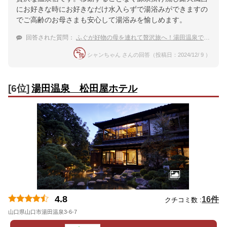
にお好きな時にお好きなだけ水入らずで湯浴みができますの
でご高齢のお母さまも安心して湯浴みを愉しめます。
回答された質問：
ふぐが好物の母を連れて贅沢旅へ！湯田温泉でのんびりと過ごせる宿
シャンちゃん さんの回答（投稿日：2024/12/ 9 ）
[6位]
湯田温泉 松田屋ホテル
4.8
16件
クチコミ数 :
山口県山口市湯田温泉3-6-7
地図