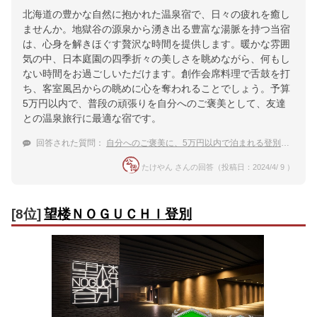
北海道の豊かな自然に抱かれた温泉宿で、日々の疲れを癒し
ませんか。地獄谷の源泉から湧き出る豊富な湯脈を持つ当宿
は、心身を解きほぐす贅沢な時間を提供します。暖かな雰囲
気の中、日本庭園の四季折々の美しさを眺めながら、何もし
ない時間をお過ごしいただけます。創作会席料理で舌鼓を打
ち、客室風呂からの眺めに心を奪われることでしょう。予算
5万円以内で、普段の頑張りを自分へのご褒美として、友達
との温泉旅行に最適な宿です。
回答された質問：
自分へのご褒美に、5万円以内で泊まれる登別温泉の宿でオススメはありますか？
たけやん さんの回答（投稿日：2024/4/ 9 ）
[8位]
望楼ＮＯＧＵＣＨＩ登別