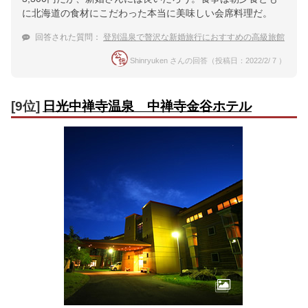
に北海道の食材にこだわった本当に美味しい会席料理だ。
回答された質問：
登別温泉で贅沢な新婚旅行におすすめの高級旅館
Shinryuken さんの回答（投稿日：2022/2/ 7 ）
[9位]
日光中禅寺温泉 中禅寺金谷ホテル