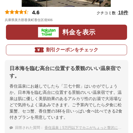
4.6
18件
クチコミ数 :
兵庫県美方郡香美町香住区境906
地図
料金を表示
割引クーポンをチェック
日本海を臨む高台に位置する景観のいい温泉宿で
す。
香住温泉にお越しでしたら「三七十館」はいかがでしょう
か。日本海を臨む高台に位置する景観のいい温泉宿です。温
泉は肌に優しく美肌効果のあるアルカリ性のお湯で大浴場な
どで気持ちよく湯あみできます。ご予算内でしたら夕食に松
葉蟹、セコ蟹、香住蟹の3杯を目いっぱい食べ比べできる2食
付きプランを用意しています。
回答された質問：
香住温泉｜5万円以下でカニがちょっと贅沢に食べられる温泉宿おすすめは？