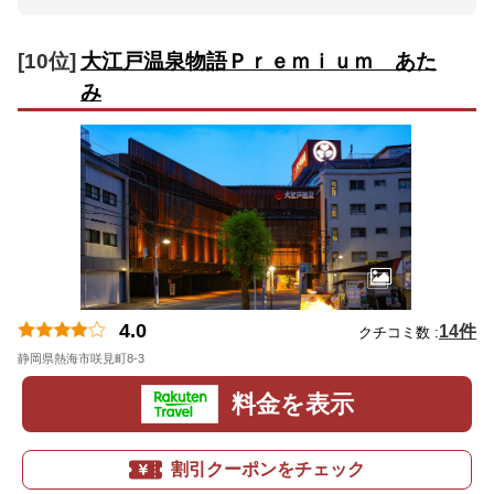
[10位]
大江戸温泉物語Ｐｒｅｍｉｕｍ あた
み
4.0
14件
クチコミ数 :
静岡県熱海市咲見町8-3
地図
料金を表示
割引クーポンをチェック