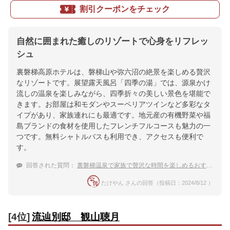
割引クーポンをチェック
自然に囲まれた癒しのリゾートで心身をリフレッ
シュ
裏磐梯高原ホテルは、磐梯山や弥六沼の絶景を楽しめる贅沢
なリゾートです。展望露天風呂「四季の湯」では、源泉かけ
流しの温泉を楽しみながら、四季折々の美しい景色を堪能で
きます。お部屋は和モダンやスーペリアツインなど多彩なタ
イプがあり、家族連れにも最適です。地元産の有機野菜や福
島ブランドの食材を使用したフレンチフルコースも魅力の一
つです。無料シャトルバスも利用でき、アクセスも便利で
す。
回答された質問：
裏磐梯温泉で家族で贅沢な時間を楽しめるおすすめ宿
たけやん さんの回答（投稿日：2024/8/12 ）
[4位]
流辿別邸 観山聴月