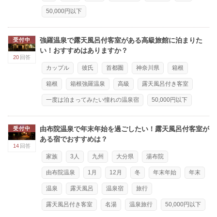
50,000円以下
強羅温泉で露天風呂付客室がある高級旅館に泊まりた
受付中
い！おすすめはありますか？
20
回答
カップル
彼氏
首都圏
神奈川県
箱根
箱根
箱根強羅温泉
高級
露天風呂付き客室
一度は泊まってみたい憧れの温泉宿
50,000円以下
由布院温泉で年末年始を過ごしたい！露天風呂付客室が
受付中
ある宿でおすすめは？
14
回答
家族
3人
九州
大分県
湯布院
由布院温泉
1月
12月
冬
年末年始
年末
温泉
露天風呂
温泉宿
旅行
露天風呂付き客室
名湯
温泉旅行
50,000円以下