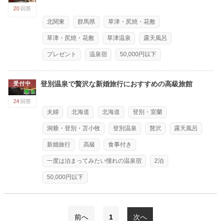
20
回答
北関東
群馬県
草津・尻焼・花敷
草津・尻焼・花敷
草津温泉
露天風呂
プレゼント
温泉宿
50,000円以下
登別温泉で贅沢な新婚旅行におすすめの高級旅館
受付中
24
回答
夫婦
北海道
北海道
登別・室蘭
洞爺・登別・苫小牧
登別温泉
贅沢
露天風呂
新婚旅行
高級
食事付き
一度は泊まってみたい憧れの温泉宿
2泊
50,000円以下
前へ
1
次へ