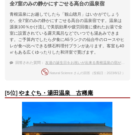
全7室のみの静かにすごせる高台の温泉宿
青根温泉にお越しでしたら「観山聴月」はいかがでしょう
か。全7室のみの静かにすごせる高台の温泉宿です。温泉は
源泉100％かけ流しで美肌効果や疲労回復に優れたお湯で全
室に設置されている露天風呂などでいつでも湯あみできま
す。ご予算内でしたら夕食にA5ランクの仙台牛のロースやヒ
レが食べ比べできる懐石料理付プランがあります。客室も40
㎡もある広くゆったりした和洋室で寛げます。
回答された質問：
友達の誕生日をお祝いが出来る青根温泉の宿が知りたい
Natural Science さんの回答（投稿日：2023/8/12 ）
[5位]
やまぐち・湯田温泉 古稀庵