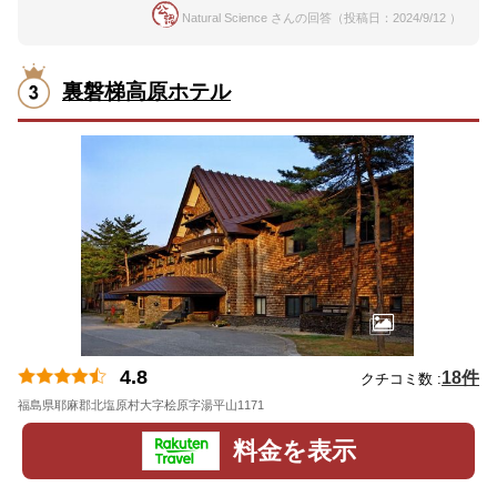
Natural Science さんの回答（投稿日：2024/9/12 ）
裏磐梯高原ホテル
4.8
18件
クチコミ数 :
福島県耶麻郡北塩原村大字桧原字湯平山1171
地図
料金を表示