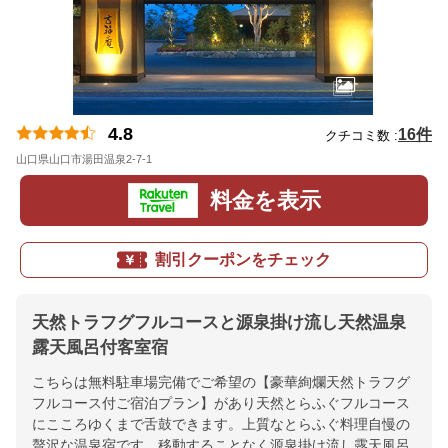
4.8
16件
クチコミ数 :
山口県山口市湯田温泉2-7-1
地図
料金を表示
割引クーポンをチェック
天然トラフグフルコースと源泉掛け流し天然温泉
露天風呂付客室宿
こちらは無料駐車場完備でご希望の【豪華絢爛天然トラフグ
フルコース付ご宿泊プラン】があり天然とらふぐフルコース
にこころゆくまで舌鼓できます。上質なとらふぐ料理自慢の
贅沢な温泉宿です。移動することなく源泉掛け流し露天風呂