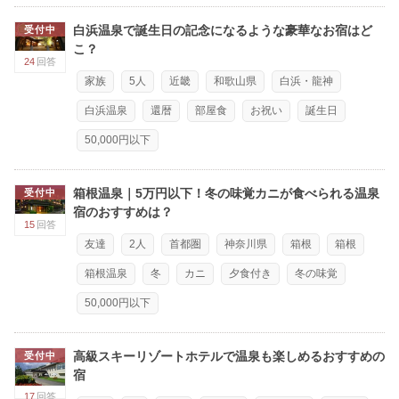
白浜温泉で誕生日の記念になるような豪華なお宿はど
受付中
こ？
24
回答
家族
5人
近畿
和歌山県
白浜・龍神
白浜温泉
還暦
部屋食
お祝い
誕生日
50,000円以下
箱根温泉｜5万円以下！冬の味覚カニが食べられる温泉
受付中
宿のおすすめは？
15
回答
友達
2人
首都圏
神奈川県
箱根
箱根
箱根温泉
冬
カニ
夕食付き
冬の味覚
50,000円以下
高級スキーリゾートホテルで温泉も楽しめるおすすめの
受付中
宿
17
回答