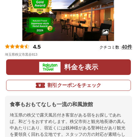
4.5
40件
クチコミ数 :
埼玉県秩父市黒谷813
地図
料金を表示
割引クーポンをチェック
食事もおもてなしも一流の和風旅館
埼玉県の秩父で露天風呂付き客室がある宿をお探しであれ
ば、和どうをおすすめします。秩父市街と観光地長瀞の真ん
中あたりにあり、宿近くには銭神様がある聖神社があり観光
を要領良く回れる立地です。スタッフの方の対応が素晴らし