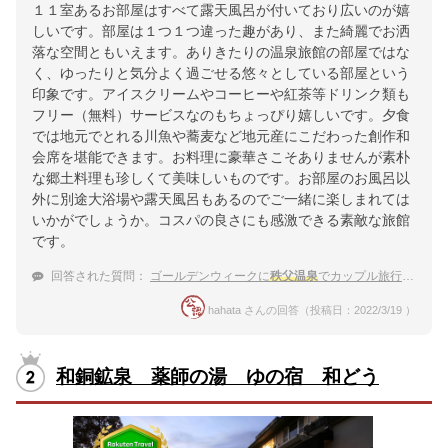
１１室あるお部屋はすべて露天風呂が付いており広いのが嬉
しいです。部屋は１つ１つ違った趣があり、また綺麗でお洒
落な空間ともいえます。ありきたりの温泉旅館の部屋ではな
く、ゆったりと気分よく過ごせる悠々としている部屋という
印象です。アイスクリームやコーヒーや紅茶等ドリンク類も
フリー（無料）サービスなのもちょっぴり嬉しいです。夕食
では地元でとれる川魚や蕎麦など地元産にこだわった創作和
会席を堪能できます。お料理に豪華さこそありませんが素朴
な郷土料理も珍しくて美味しいものです。お部屋のお風呂以
外に別途大浴場や露天風呂もあるのでご一緒に楽しまれては
いかがでしょうか。コスパの良さにも感激できる素敵な旅館
です。
回答された質問：
ゴールデンウィークに
秩父温泉
でカップル旅行におすすめの温泉宿は？
hahata さんの回答（投稿日：2022/3/19 ）
和銅鉱泉 薬師の湯 ゆの宿 和どう