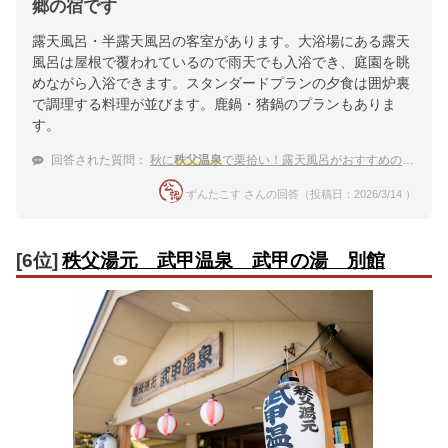
郷の宿です
露天風呂・半露天風呂の客室があります。大浴場にある露天
風呂は屋根で覆われているので雨天でも入浴でき、庭園を眺
めながら入浴できます。スタンダードプランの夕食は囲炉裏
で調理する料理が並びます。鹿鍋・猪鍋のプランもありま
す。
回答された質問：
秋に
秩父温泉
で栗拾い！露天風呂がおすすめの温泉宿は？
ずんたこす さんの回答（投稿日：2026/3/14 ）
[6位]
秩父湯元 武甲温泉 武甲の湯 別館