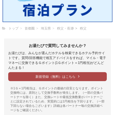
トップ
首都圏
埼玉県
秩父・長瀞
秩父
お湯たびで質問してみませんか？
お湯たびは、みんなが選んだホテルを検索できるホテル予約サイ
トです。質問/回答機能で相互アドバイスをすれば、マイル・電子
マネーに交換できるＧポイント(1Ｇポイント＝1円相当)がどんど
んたまる！
新規登録（無料）はこちら
※1Ｇ＝1円相当は、Ｇポイントの価値の目安となります。ポイント
交換時には、原則として交換手数料が発生します。（一部の交換パ
ートナーを除く）また、交換レートや最低交換数量がパートナーご
とに設定されているため、実質的には1円相当を下回ります。（一部
下回らない場合もございます）詳細は各パートナー毎の交換詳細ペ
ージをご確認ください。