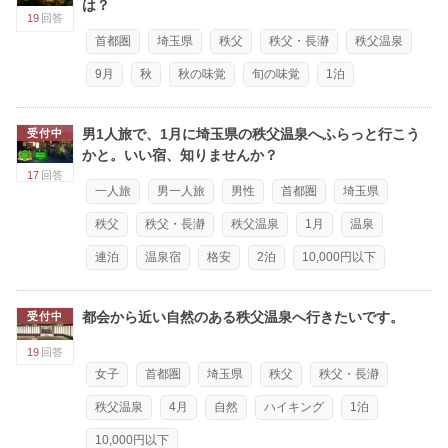
は？
19
回答
首都圏
埼玉県
秩父
秩父・長瀞
秩父温泉
9月
秋
秋の味覚
旬の味覚
1泊
男1人旅で、1月に埼玉県の秩父温泉へふらっと行こう
受付中
かと。いい宿、知りませんか？
17
回答
一人旅
男一人旅
男性
首都圏
埼玉県
秩父
秩父・長瀞
秩父温泉
1月
温泉
連泊
温泉宿
格安
2泊
10,000円以下
都会から近い自然のある秩父温泉へ行きたいです。
受付中
19
回答
女子
首都圏
埼玉県
秩父
秩父・長瀞
秩父温泉
4月
自然
ハイキング
1泊
10,000円以下