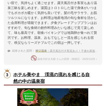
い宿で、気持ちよく過ごせます。露天風呂付き客室もあり温
泉三昧を楽しめます。湯質はトロトロした湯で身体がいつま
でもポカポカ暖かく気持ち良いです。髪の毛サラサラ、お肌
ツルツルになります。お料理は地産地消の旬な食材を活かし
た会席料理が堪能できます。夕食グレードアッププランはお
すすめで、旬な食材の創作料理みたいな感じで見て楽しめ
て、味も最高です。朝食バイキングでは地鶏卵が食べれて贅
沢です。お料理、温泉、おもてなしと一流を感じられる宿
で、秩父ならリーズナブルでこの宿は一押しです。
回答された質問：
秩父温泉
｜露天風呂付き客室あり！子連れ家族におすすめの宿は？
温泉大好き夫婦 さんの回答（投稿日：2025/12/25 ）
ホテル美やま 渓流の流れを感じる自
然の中の温泉宿