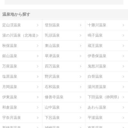
温泉地から探す
定山渓温泉
登別温泉
十勝川温泉
湯の川温泉（北海道）
乳頭温泉
鳴子温泉
秋保温泉
東山温泉
蔵王温泉
銀山温泉
草津温泉
伊香保温泉
万座温泉
四万温泉
鬼怒川温泉
塩原温泉
野沢温泉
白骨温泉
月岡温泉
石和温泉
湯河原温泉
伊東温泉
修善寺温泉
下田温泉（静岡県）
和倉温泉
山中温泉
あわら温泉
宇奈月温泉
下呂温泉
平湯温泉
新穂高温泉
城崎温泉
有馬温泉