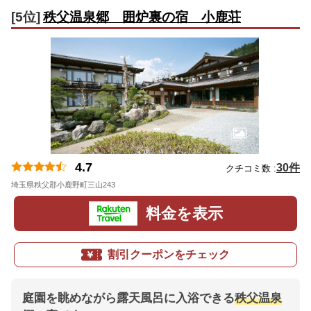
[5位]
秩父温泉郷 囲炉裏の宿 小鹿荘
4.7
30件
クチコミ数 :
埼玉県秩父郡小鹿野町三山243
地図
料金を表示
割引クーポンをチェック
庭園を眺めながら露天風呂に入浴できる
秩父温泉