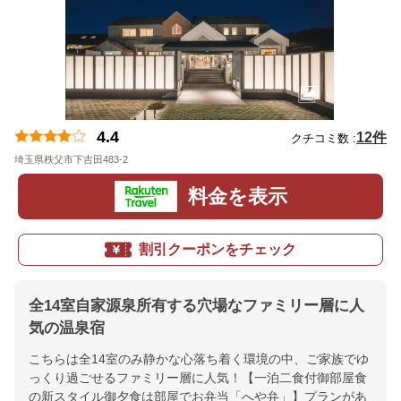
4.4
12件
クチコミ数 :
埼玉県秩父市下吉田483-2
地図
料金を表示
割引クーポンをチェック
全14室自家源泉所有する穴場なファミリー層に人
気の温泉宿
こちらは全14室のみ静かな心落ち着く環境の中、ご家族でゆ
っくり過ごせるファミリー層に人気！【一泊二食付御部屋食
の新スタイル御夕食は部屋でお弁当「へや弁」】プランがあ