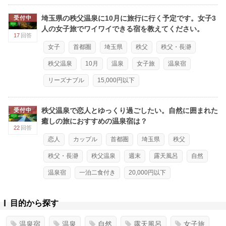
埼玉県の秩父温泉に10月に旅行に行く予定です。女子3
受付中
人の女子旅でワイワイできる宿を教えてください。
17
回答
女子
首都圏
埼玉県
秩父
秩父・長瀞
秩父温泉
10月
温泉
女子旅
温泉宿
リーズナブル
15,000円以下
秩父温泉で恋人とゆっくり過ごしたい。自然に囲まれた
受付中
癒しの旅におすすめの温泉宿は？
22
回答
恋人
カップル
首都圏
埼玉県
秩父
秩父・長瀞
秩父温泉
週末
露天風呂
自然
温泉宿
一泊二食付き
20,000円以下
目的から探す
温泉宿
温泉
自然
露天風呂
女子旅