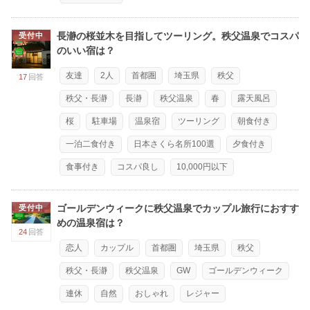
長瀞の桜並木を目指してツーリング。秩父温泉でコスパ
受付中
のいい宿は？
友達
2人
首都圏
埼玉県
秩父
17
回答
秩父・長瀞
長瀞
秩父温泉
春
露天風呂
桜
駐車場
温泉宿
ツーリング
朝食付き
一泊二食付き
日本さくら名所100選
夕食付き
食事付き
コスパ良し
10,000円以下
ゴールデンウィークに秩父温泉でカップル旅行におすす
受付中
めの温泉宿は？
24
回答
恋人
カップル
首都圏
埼玉県
秩父
秩父・長瀞
秩父温泉
GW
ゴールデンウィーク
連休
自然
おしゃれ
レジャー