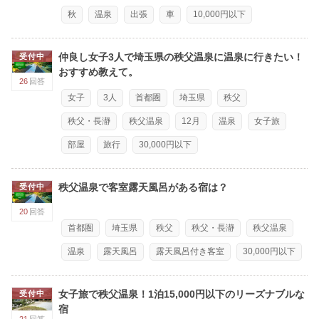
秋
温泉
出張
車
10,000円以下
仲良し女子3人で埼玉県の秩父温泉に温泉に行きたい！
受付中
おすすめ教えて。
26
回答
女子
3人
首都圏
埼玉県
秩父
秩父・長瀞
秩父温泉
12月
温泉
女子旅
部屋
旅行
30,000円以下
秩父温泉で客室露天風呂がある宿は？
受付中
20
回答
首都圏
埼玉県
秩父
秩父・長瀞
秩父温泉
温泉
露天風呂
露天風呂付き客室
30,000円以下
女子旅で秩父温泉！1泊15,000円以下のリーズナブルな
受付中
宿