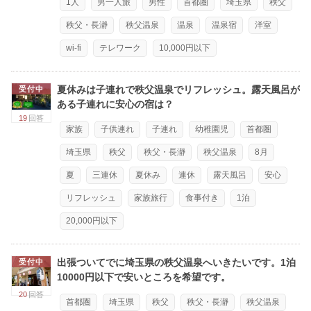
1人
男一人旅
男性
首都圏
埼玉県
秩父
秩父・長瀞
秩父温泉
温泉
温泉宿
洋室
wi-fi
テレワーク
10,000円以下
夏休みは子連れで秩父温泉でリフレッシュ。露天風呂が
受付中
ある子連れに安心の宿は？
19
回答
家族
子供連れ
子連れ
幼稚園児
首都圏
埼玉県
秩父
秩父・長瀞
秩父温泉
8月
夏
三連休
夏休み
連休
露天風呂
安心
リフレッシュ
家族旅行
食事付き
1泊
20,000円以下
出張ついてでに埼玉県の秩父温泉へいきたいです。1泊
受付中
10000円以下で安いところを希望です。
20
回答
首都圏
埼玉県
秩父
秩父・長瀞
秩父温泉