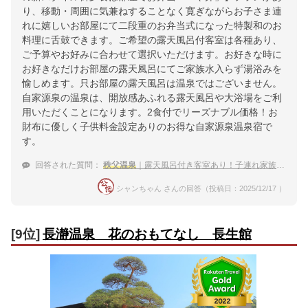
り、移動・周囲に気兼ねすることなく寛ぎながらお子さま連
れに嬉しいお部屋にて二段重のお弁当式になった特製和のお
料理に舌鼓できます。ご希望の露天風呂付客室は各種あり、
ご予算やお好みに合わせて選択いただけます。お好きな時に
お好きなだけお部屋の露天風呂にてご家族水入らず湯浴みを
愉しめます。只お部屋の露天風呂は温泉ではございません。
自家源泉の温泉は、開放感あふれる露天風呂や大浴場をご利
用いただくことになります。2食付でリーズナブル価格！お
財布に優しく子供料金設定ありのお得な自家源泉温泉宿で
す。
回答された質問：
秩父温泉
｜露天風呂付き客室あり！子連れ家族におすすめの宿は？
シャンちゃん さんの回答（投稿日：2025/12/17 ）
[9位]
長瀞温泉 花のおもてなし 長生館