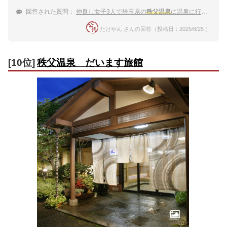
回答された質問：
仲良し女子3人で埼玉県の
秩父温泉
に温泉に行きたい！おすすめ教えて。
たけやん さんの回答（投稿日：2025/8/25 ）
[10位]
秩父温泉 だいます旅館