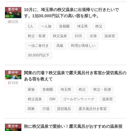
10月に、埼玉県の秩父温泉に出張帰りに行きたいで
受付中
す。1泊30,000円以下の高い宿を探し中。
20
回答
1人
一人旅
首都圏
埼玉県
秩父
秩父・長瀞
秩父温泉
10月
出張
温泉宿
一泊二食付き
高級
料理が美味しい
30,000円以下
関東の穴場？秩父温泉で露天風呂付き客室か貸切風呂の
受付中
ある宿を教えて
17
回答
家族
首都圏
埼玉県
秩父
秩父・長瀞
秩父温泉
GW
ゴールデンウィーク
温泉宿
関東
穴場
貸切風呂
露天風呂付き客室
秋に秩父温泉で栗拾い！露天風呂がおすすめの温泉宿
受付中