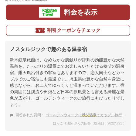
料金を表示
割引クーポンをチェック
ノスタルジックで趣のある温泉宿
新木鉱泉旅館は、なめらかな肌触りが評判の効能豊かな天然
温泉を、たっぷりの湯量にてお楽しみいただける秩父の温泉
宿。露天風呂付きの客室もありますので、恋人同士などカッ
プルでのご宿泊にも最適です。埼玉県の豊かな自然を身近に
感じながら、お二人でゆっくりと温まっていただけます。宿
の周囲には渓流や田畑など日本の原風景とも言える綺麗な景
色が広がり、ゴールデンウィークのご旅行にもぴったりでし
ょう。
回答された質問：
ゴールデンウィークに
秩父温泉
でカップル旅行におすすめの温泉宿は？
ほっこり法師 さんの回答（投稿日：2022/3/21 ）