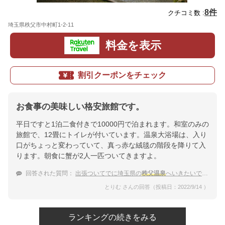
8件
クチコミ数 :
埼玉県秩父市中村町1-2-11
地図
料金を表示
割引クーポンをチェック
お食事の美味しい格安旅館です。
平日ですと1泊二食付きで10000円で泊まれます。和室のみの
旅館で、12畳にトイレが付いています。温泉大浴場は、入り
口がちょっと変わっていて、真っ赤な絨毯の階段を降りて入
ります。朝食に蟹が2人一匹ついてきますよ。
回答された質問：
出張ついてでに埼玉県の
秩父温泉
へいきたいです。1泊10000円以下で安いところを希望です。
とりむ さんの回答（投稿日：2022/9/14 ）
ランキングの続きをみる