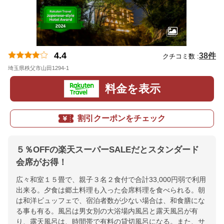
4.4
38件
クチコミ数 :
埼玉県秩父市山田1294-1
地図
料金を表示
割引クーポンをチェック
５％OFFの楽天スーパーSALEだとスタンダード
会席がお得！
広々和室１５畳で、親子３名２食付で合計33,000円弱で利用
出来る。夕食は郷土料理も入った会席料理を食べられる。朝
は和洋ビュッフェで、宿泊者数が少ない場合は、和食膳にな
る事も有る。風呂は男女別の大浴場内風呂と露天風呂が有
り、露天風呂は、時間帯で有料の貸切風呂になる。また、サ