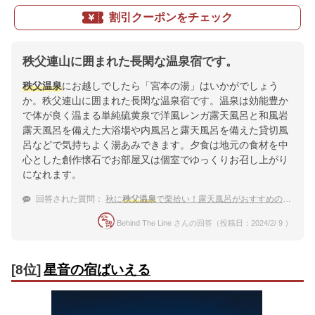
割引クーポンをチェック
秩父連山に囲まれた長閑な温泉宿です。
秩父温泉
にお越しでしたら「宮本の湯」はいかがでしょう
か。秩父連山に囲まれた長閑な温泉宿です。温泉は効能豊か
で体が良く温まる単純硫黄泉で洋風レンガ露天風呂と和風岩
露天風呂を備えた大浴場や内風呂と露天風呂を備えた貸切風
呂などで気持ちよく湯あみできます。夕食は地元の食材を中
心とした創作懐石でお部屋又は個室でゆっくりお召し上がり
になれます。
回答された質問：
秋に
秩父温泉
で栗拾い！露天風呂がおすすめの温泉宿は？
Behind The Line さんの回答（投稿日：2024/2/ 9 ）
[8位]
星音の宿ばいえる