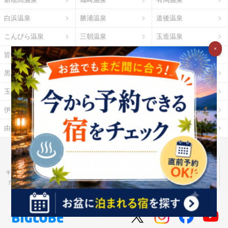
白浜温泉
勝浦温泉
道後温泉
こんぴら温泉
三朝温泉
玉造温泉
×
皆生温泉
湯原温泉
別府温泉
黒川温泉
霧島温泉
酸ヶ湯温泉
玉川温泉
日光湯元温泉
箱根温泉
伊勢・鳥羽温泉
志摩温泉
大歩危祖谷温泉
由布院温泉
熱海温泉
指宿温泉
お湯たびとは
ご利用ガイド
Ｇポイント
Ｇランキング
だれどこ
ocruyo
お湯たび
わたしと、暮らし。
キテミヨ
ベストオイシー
モノスポ
野に行く。
カウナラ
ミツケヨ
たびゆかし
Ｇ-Ranking 推し活
食pin by Ｇ-Ranking
ハーブ酒のススメ