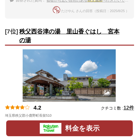
回答された質問：
都会から近い自然のある
秩父温泉
へ行きたいです。
たけやん さんの回答（投稿日：2025/8/25 ）
[7位]
秩父西谷津の湯 里山香ぐはし 宮本
の湯
4.2
12件
クチコミ数 :
埼玉県秩父郡小鹿野町長留510
地図
料金を表示