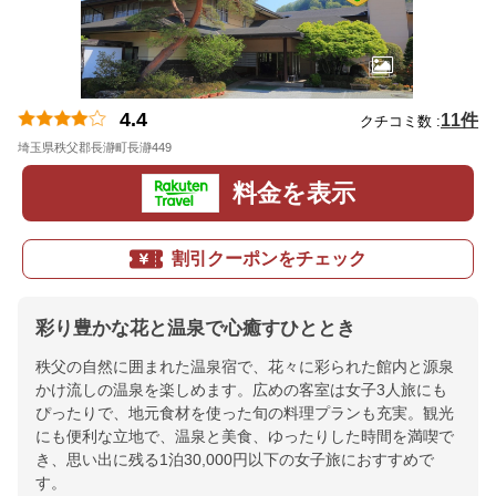
4.4
11件
クチコミ数 :
埼玉県秩父郡長瀞町長瀞449
地図
料金を表示
割引クーポンをチェック
彩り豊かな花と温泉で心癒すひととき
秩父の自然に囲まれた温泉宿で、花々に彩られた館内と源泉
かけ流しの温泉を楽しめます。広めの客室は女子3人旅にも
ぴったりで、地元食材を使った旬の料理プランも充実。観光
にも便利な立地で、温泉と美食、ゆったりした時間を満喫で
き、思い出に残る1泊30,000円以下の女子旅におすすめで
す。