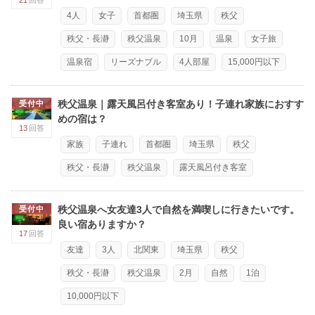
21
回答
4人
女子
首都圏
埼玉県
秩父
秩父・長瀞
秩父温泉
10月
温泉
女子旅
温泉宿
リーズナブル
4人部屋
15,000円以下
秩父温泉｜露天風呂付き客室あり！子連れ家族におすす
受付中
めの宿は？
13
回答
家族
子連れ
首都圏
埼玉県
秩父
秩父・長瀞
秩父温泉
露天風呂付き客室
秩父温泉へ女友達3人で自然を満喫しに行きたいです。
受付中
良い宿ありますか？
17
回答
友達
3人
北関東
埼玉県
秩父
秩父・長瀞
秩父温泉
2月
自然
1泊
10,000円以下