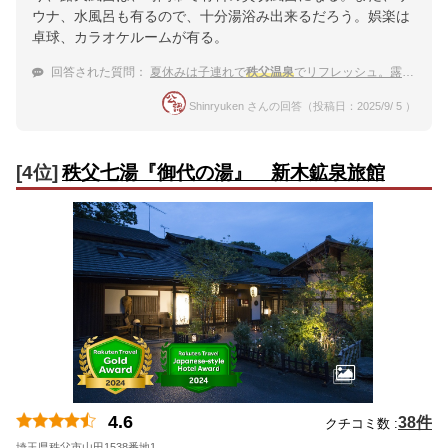
ウナ、水風呂も有るので、十分湯浴み出来るだろう。娯楽は
卓球、カラオケルームが有る。
回答された質問：
夏休みは子連れで
秩父温泉
でリフレッシュ。露天風呂がある子連れに安心の宿は？
Shinryuken さんの回答（投稿日：2025/9/ 5 ）
[4位]
秩父七湯『御代の湯』 新木鉱泉旅館
4.6
38件
クチコミ数 :
埼玉県秩父市山田1538番地1
地図