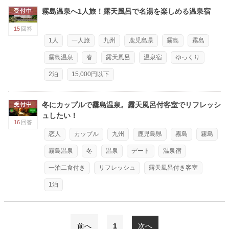
霧島温泉へ1人旅！露天風呂で名湯を楽しめる温泉宿
受付中
15
回答
1人
一人旅
九州
鹿児島県
霧島
霧島
霧島温泉
春
露天風呂
温泉宿
ゆっくり
2泊
15,000円以下
冬にカップルで霧島温泉。露天風呂付客室でリフレッシ
受付中
ュしたい！
16
回答
恋人
カップル
九州
鹿児島県
霧島
霧島
霧島温泉
冬
温泉
デート
温泉宿
一泊二食付き
リフレッシュ
露天風呂付き客室
1泊
前へ
1
次へ