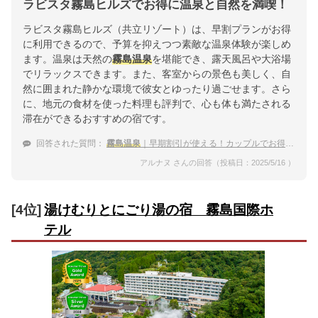
ラビスタ霧島ヒルズでお得に温泉と自然を満喫！
ラビスタ霧島ヒルズ（共立リゾート）は、早割プランがお得
に利用できるので、予算を抑えつつ素敵な温泉体験が楽しめ
ます。温泉は天然の
霧島温泉
を堪能でき、露天風呂や大浴場
でリラックスできます。また、客室からの景色も美しく、自
然に囲まれた静かな環境で彼女とゆったり過ごせます。さら
に、地元の食材を使った料理も評判で、心も体も満たされる
滞在ができるおすすめの宿です。
回答された質問：
霧島温泉
｜早期割引が使える！カップルでお得に泊まれる宿のおすすめは？
アルナヌ さんの回答（投稿日：2025/5/16 ）
[4位]
湯けむりとにごり湯の宿 霧島国際ホ
テル