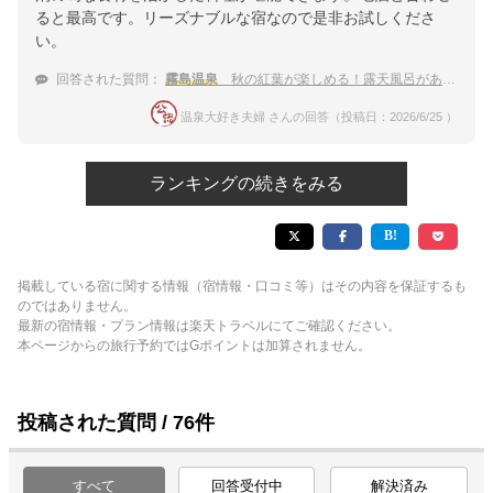
ると最高です。リーズナブルな宿なので是非お試しくださ
い。
回答された質問：
霧島温泉
秋の紅葉が楽しめる！露天風呂がある人気の温泉宿
温泉大好き夫婦 さんの回答（投稿日：2026/6/25 ）
ランキングの続きをみる
掲載している宿に関する情報（宿情報・口コミ等）はその内容を保証するも
のではありません。
最新の宿情報・プラン情報は楽天トラベルにてご確認ください。
本ページからの旅行予約ではGポイントは加算されません。
投稿された質問 / 76件
すべて
回答受付中
解決済み