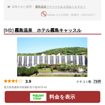
回答された質問：
霧島温泉
でサウナのある宿ありますか？
hahata さんの回答（投稿日：2021/12/17 ）
[5位]
霧島温泉 ホテル霧島キャッスル
3.9
79件
クチコミ数 :
鹿児島県霧島市牧園町高千穂3878-49
地図
料金を表示