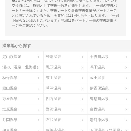
※1Ｇ＝1円相当は、Ｇポイントの価値の目安となります。ポイント
交換時には、原則として交換手数料が発生します。（一部の交換パ
ートナーを除く）また、交換レートや最低交換数量がパートナーご
とに設定されているため、実質的には1円相当を下回ります。（一部
下回らない場合もございます）詳細は各パートナー毎の交換詳細ペ
ージをご確認ください。
温泉地から探す
定山渓温泉
登別温泉
十勝川温泉
湯の川温泉（北海道）
乳頭温泉
鳴子温泉
秋保温泉
東山温泉
蔵王温泉
銀山温泉
草津温泉
伊香保温泉
万座温泉
四万温泉
鬼怒川温泉
塩原温泉
野沢温泉
白骨温泉
月岡温泉
石和温泉
湯河原温泉
伊東温泉
修善寺温泉
下田温泉（静岡県）