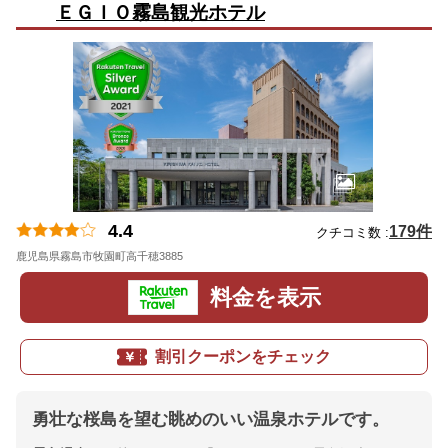
ＥＧＩＯ霧島観光ホテル
4.4
179件
クチコミ数 :
鹿児島県霧島市牧園町高千穂3885
地図
料金を表示
割引クーポンをチェック
勇壮な桜島を望む眺めのいい温泉ホテルです。