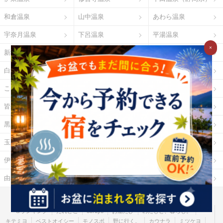
和倉温泉
山中温泉
あわら温泉
宇奈月温泉
下呂温泉
平湯温泉
×
新穂高温泉
城崎温泉
有馬温泉
白浜温泉
勝浦温泉
道後温泉
こんぴら温泉
三朝温泉
玉造温泉
皆生温泉
湯原温泉
別府温泉
黒川温泉
霧島温泉
酸ヶ湯温泉
玉川温泉
日光湯元温泉
箱根温泉
伊勢・鳥羽温泉
志摩温泉
大歩危祖谷温泉
由布院温泉
熱海温泉
指宿温泉
お湯たびとは
ご利用ガイド
Ｇポイント
Ｇランキング
だれどこ
ocruyo
お湯たび
わたしと、暮らし。
キテミヨ
ベストオイシー
モノスポ
野に行く。
カウナラ
ミツケヨ