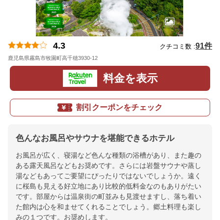
4.3
91件
クチコミ数 :
鹿児島県霧島市牧園町高千穂3930-12
地図
料金を表示
割引クーポンをチェック
色んなお風呂やサウナを堪能できるホテル
お風呂が広く、寝湯など色んな種類の浴槽があり、また趣の
ある露天風呂などもお奨めです。さらには岩盤サウナや蒸し
湯などもあってご要望にぴったりではないでしょうか。遠く
に桜島も見える好立地にあり比較的低料金なのもありがたい
です。部屋からは温泉街の町並みも見渡せますし、落ち着い
た館内は心を和ませてくれることでしょう。郷土料理も楽し
みの１つです。お奨めします。