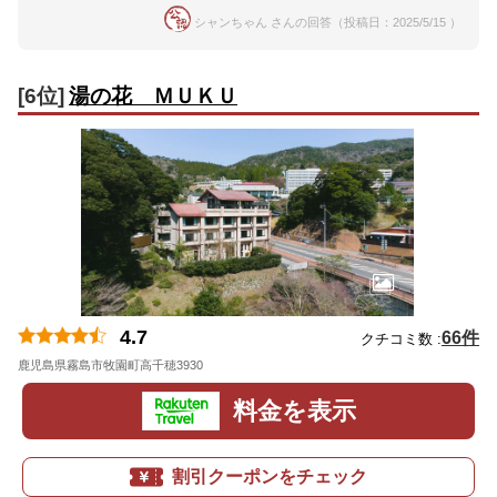
シャンちゃん さんの回答（投稿日：2025/5/15 ）
[6位]
湯の花 ＭＵＫＵ
4.7
66件
クチコミ数 :
鹿児島県霧島市牧園町高千穂3930
地図
料金を表示
割引クーポンをチェック