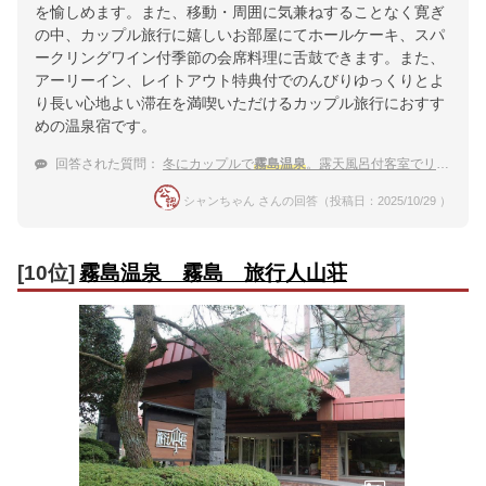
を愉しめます。また、移動・周囲に気兼ねすることなく寛ぎ
の中、カップル旅行に嬉しいお部屋にてホールケーキ、スパ
ークリングワイン付季節の会席料理に舌鼓できます。また、
アーリーイン、レイトアウト特典付でのんびりゆっくりとよ
り長い心地よい滞在を満喫いただけるカップル旅行におすす
めの温泉宿です。
回答された質問：
冬にカップルで
霧島温泉
。露天風呂付客室でリフレッシュしたい！
シャンちゃん さんの回答（投稿日：2025/10/29 ）
[10位]
霧島温泉 霧島 旅行人山荘