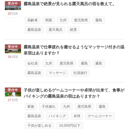
霧島温泉で絶景が見られる露天風呂の宿を教えて。
受付中
20
回答
高齢者
両親
九州
鹿児島県
霧島
霧島温泉
露天風呂
絶景
霧島温泉で仕事疲れを癒せるようなマッサージ付きの温
受付中
泉宿はありますか？
26
回答
会社員
九州
鹿児島県
霧島
霧島
霧島温泉
マッサージ
社員旅行
子供が楽しめるゲームコーナーや卓球が出来て、食事が
受付中
バイキングの霧島温泉の宿はありますか？
27
回答
家族
子供連れ
九州
鹿児島県
霧島
霧島温泉
バイキング
卓球
ゲームコーナー
子供が楽しめる
10,000円以下