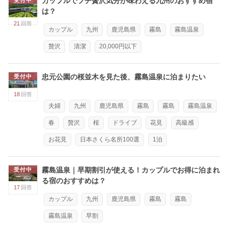
カップルでプチ贅沢気分が味わえる九州のおすすめ宿
は？
21
回答
カップル
九州
鹿児島県
霧島
霧島温泉
贅沢
清潔
20,000円以下
忠元公園の桜並木を見た後、霧島温泉に泊まりたい
受付中
18
回答
夫婦
九州
鹿児島県
霧島
霧島
霧島温泉
春
贅沢
桜
ドライブ
花見
高級感
お花見
日本さくら名所100選
1泊
霧島温泉｜早期割引が使える！カップルでお得に泊まれ
受付中
る宿のおすすめは？
17
回答
カップル
九州
鹿児島県
霧島
霧島
霧島温泉
早割