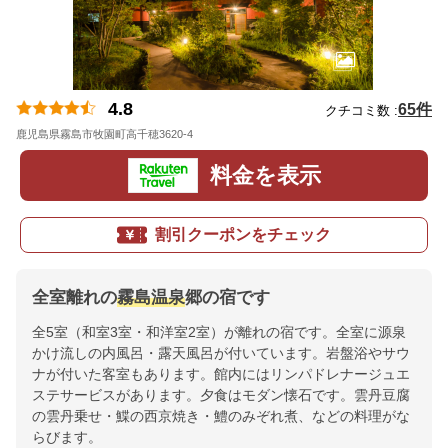
4.8
65件
クチコミ数 :
鹿児島県霧島市牧園町高千穂3620-4
地図
料金を表示
割引クーポンをチェック
全室離れの
霧島温泉
郷の宿です
全5室（和室3室・和洋室2室）が離れの宿です。全室に源泉
かけ流しの内風呂・露天風呂が付いています。岩盤浴やサウ
ナが付いた客室もあります。館内にはリンパドレナージュエ
ステサービスがあります。夕食はモダン懐石です。雲丹豆腐
の雲丹乗せ・鰈の西京焼き・鱧のみぞれ煮、などの料理がな
らびます。