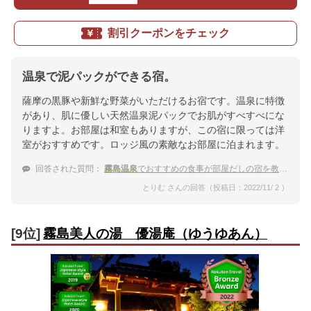
割引クーポンをチェック
温泉で泥パックができる宿。
薩摩の黒豚や新鮮な野菜がいただけるお宿です。温泉に特徴
があり、肌に優しい天然温泉泥パックでお肌がすべすべにな
りますよ。お部屋は和室もありますが、この宿に限っては洋
室がおすすめです。ロッジ風の素敵なお部屋に泊まれます。
回答された質問：
霧島温泉
でおすすめの食事が部屋だしの宿を教えてください。
とりむ さんの回答（投稿日：2022/11/ 2 ）
[9位]
霧島美人の湯 優湯庵（ゆうゆあん）