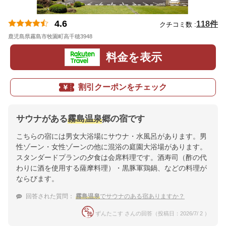
4.6
118件
クチコミ数 :
鹿児島県霧島市牧園町高千穂3948
地図
料金を表示
割引クーポンをチェック
サウナがある
霧島温泉
郷の宿です
こちらの宿には男女大浴場にサウナ・水風呂があります。男
性ゾーン・女性ゾーンの他に混浴の庭園大浴場があります。
スタンダードプランの夕食は会席料理です。酒寿司（酢の代
わりに酒を使用する薩摩料理）・黒豚軍鶏鍋、などの料理が
ならびます。
回答された質問：
霧島温泉
でサウナのある宿ありますか？
ずんたこす さんの回答（投稿日：2026/7/ 2 ）