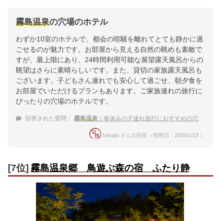
霧島温泉
の穴場のホテル
わずか10室のホテルで、都会の喧騒を離れてとても静かに過
ごせるのが魅力です。お部屋から見える自然の眺めも素敵で
すが、最上階にあり、24時間利用可能な展望露天風呂からの
眺望はさらに素晴らしいです。また、貸切の家族露天風呂も
ございます。子どもさん連れでも安心して過ごせ、朝夕食を
お部屋でいただけるプランもあります。ご家族連れの旅行に
ぴったりの穴場のホテルです。
回答された質問：
霧島温泉
｜春休みの子連れ旅行におすすめの穴場な宿は？
hahata さんの回答（投稿日：2026/1/23 ）
[7位]
霧島温泉郷 鳥遊ぶ森の宿 ふたり静