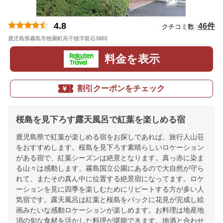
4.8
46件
クチコミ数 :
鹿児島県霧島市牧園町高千穂字龍石3865
地図
料金を表示
割引クーポンをチェック
桜島を見下ろす露天風呂で紅葉を楽しめる宿
鹿児島県で紅葉が楽しめる宿をお探しであれば、旅行人山荘
をおすすめします。桜島を見下ろす素晴らしいロケーション
がある宿で、紅葉シーズンは絶景となります。真っ赤に染ま
る山々は感動します。霧島国立公園にあるので大自然が守ら
れて、またその真ん中に位置する絶景宿になってます。ロケ
ーションを見に四季を楽しむためにリピートする方が多い人
気宿です。露天風呂は紅葉と桜島をバックに花見が完成し絵
画みたいな感動ロケーションが楽しめます。お料理は地産地
消の旬な食材を活かした料理が堪能できます。地酒と合わせ