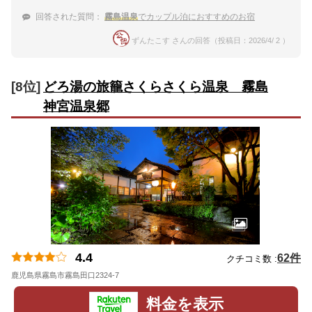
回答された質問：
霧島温泉
でカップル泊におすすめのお宿
ずんたこす さんの回答（投稿日：2026/4/ 2 ）
[8位]
どろ湯の旅籠さくらさくら温泉 霧島
神宮温泉郷
4.4
62件
クチコミ数 :
鹿児島県霧島市霧島田口2324-7
地図
料金を表示