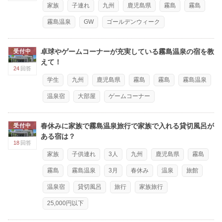
家族
子連れ
九州
鹿児島県
霧島
霧島
霧島温泉
GW
ゴールデンウィーク
卓球やゲームコーナーが充実している霧島温泉の宿を教
受付中
えて！
24
回答
学生
九州
鹿児島県
霧島
霧島
霧島温泉
温泉宿
大部屋
ゲームコーナー
春休みに家族で霧島温泉旅行で家族で入れる貸切風呂が
受付中
ある宿は？
18
回答
家族
子供連れ
3人
九州
鹿児島県
霧島
霧島
霧島温泉
3月
春休み
温泉
旅館
温泉宿
貸切風呂
旅行
家族旅行
25,000円以下