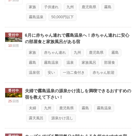
17
回答
家族
子供連れ
九州
鹿児島県
霧島
霧島温泉
50,000円以下
6月に赤ちゃん連れで霧島温泉へ！赤ちゃん連れに安心
受付中
の部屋食と家族風呂がある宿
10
回答
家族
赤ちゃん連れ
九州
鹿児島県
霧島
霧島
霧島温泉
温泉
家族風呂
部屋食
温泉宿
安い
一泊二食付き
赤ちゃん歓迎
夫婦で霧島温泉の源泉かけ流しを満喫できるおすすめの
受付中
宿を教えて下さい！
25
回答
夫婦
九州
鹿児島県
霧島
霧島温泉
露天風呂
源泉かけ流し
受付中