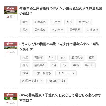
年末年始に家族旅行で行きたい露天風呂のある霧島温泉
受付中
の宿は？
18
回答
家族
子供連れ
小学生
九州
鹿児島県
霧島
霧島温泉
年末年始
露天風呂
家族旅行
6月から7月の梅雨の時期に老夫婦で霧島温泉へ！送迎
受付中
がある宿
13
回答
夫婦
高齢者
2人
九州
鹿児島県
霧島
霧島
霧島温泉
6月
7月
梅雨
温泉宿
送迎
一泊二食付き
リフレッシュ
料理が美味しい
20,000円以下
GWの霧島温泉！子連れでも安心して過ごせる宿のおす
受付中
すめは？
20
回答