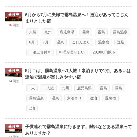
6月から7月に夫婦で霧島温泉へ！送迎があってこじん
受付中
まりとした宿
16
回答
夫婦
九州
鹿児島県
霧島
霧島
霧島温泉
6月
7月
温泉
こじんまり
温泉宿
送迎
一泊二食付き
料理が美味しい
20,000円以下
5月半ば、霧島温泉へ1人旅！素泊まりで1泊、あるいは
受付中
連泊で温泉が楽しみやすい宿
14
回答
1人
一人旅
九州
鹿児島県
霧島
霧島
霧島温泉
温泉
素泊まり
連泊
温泉宿
1泊
子供連れで霧島温泉に行きます。離れなどある温泉って
受付中
ありますか？