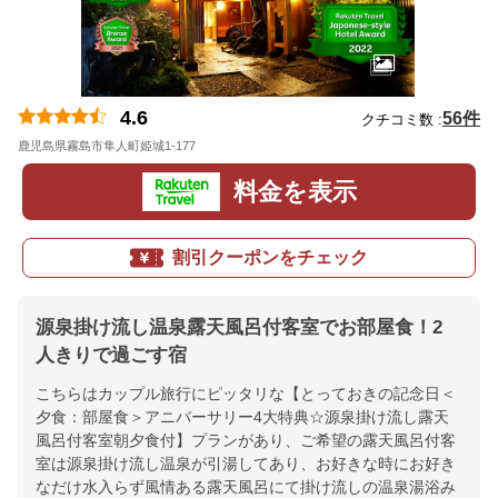
4.6
56件
クチコミ数 :
鹿児島県霧島市隼人町姫城1-177
地図
料金を表示
割引クーポンをチェック
源泉掛け流し温泉露天風呂付客室でお部屋食！2
人きりで過ごす宿
こちらはカップル旅行にピッタリな【とっておきの記念日＜
夕食：部屋食＞アニバーサリー4大特典☆源泉掛け流し露天
風呂付客室朝夕食付】プランがあり、ご希望の露天風呂付客
室は源泉掛け流し温泉が引湯してあり、お好きな時にお好き
なだけ水入らず風情ある露天風呂にて掛け流しの温泉湯浴み