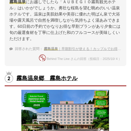
霧島温泉
にお越しでしたら「ＡＵＢＥＧＩＯ霧島観光ホテ
ル」はいかがでしょうか。勇壮な桜島を望む眺めのいい温泉
ホテルです。温泉は美肌効果や美容に優れた明ばん泉で大浴
場や露天風呂で自然を満喫しながら気持ちよく湯あみできま
す。60日前の予約でかなりお得な早割プランがあり夕食には
旬の厳選食材を丁寧に仕上げた和のフルコースが美味しくい
ただけます。
回答された質問：
霧島温泉
｜早期割引が使える！カップルでお得に泊まれる宿のおすすめは？
Behind The Line さんの回答（投稿日：2025/10/ 4 ）
霧島温泉郷 霧島ホテル