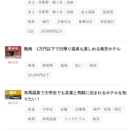
水上・月夜野・猿ヶ京・法師
水上・月夜野・猿ヶ京・法師
水上温泉
温泉宿
格安
旅行
夕食付き
食事付き
学生旅行
2泊
10,000円以下
熱海 1万円以下で日帰り温泉も楽しめる格安ホテル
受付中
16
回答
東海
静岡県
熱海
安い
格安
10,000円以下
有馬温泉で大学生でも友達と気軽に泊まれるホテルを知
解決
りたい！
30
回答
友達
大学生
近畿
兵庫県
神戸・有馬・明石
有馬
有馬温泉
リーズナブル
格安