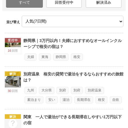
すべて
回答受付中
解決済み
並び替え
静岡県｜3万円以内！夫婦におすすめなオールインクル
受付中
ーシブで格安の宿は？
16
回答
夫婦
東海
静岡県
格安
別府温泉 格安の貸間で湯治をするならおすすめの旅館
解決
は？
九州
大分県
別府
別府
別府温泉
30
回答
素泊まり
安い
湯治
長期滞在
格安
自炊
関東 一人で湯治ができる長期滞在しやすい1万円以下
解決
の宿