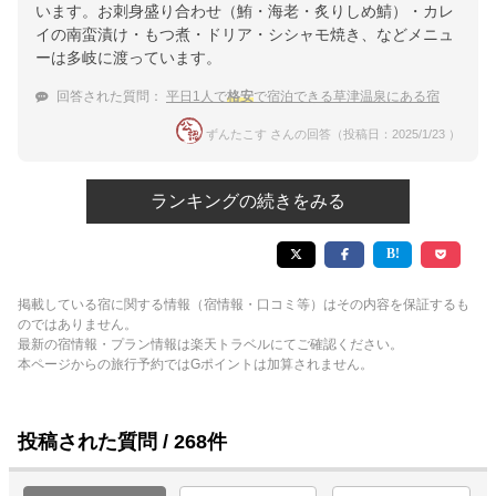
います。お刺身盛り合わせ（鮪・海老・炙りしめ鯖）・カレ
イの南蛮漬け・もつ煮・ドリア・シシャモ焼き、などメニュ
ーは多岐に渡っています。
回答された質問：
平日1人で
格安
で宿泊できる草津温泉にある宿
ずんたこす さんの回答（投稿日：2025/1/23 ）
ランキングの続きをみる
掲載している宿に関する情報（宿情報・口コミ等）はその内容を保証するも
のではありません。
最新の宿情報・プラン情報は楽天トラベルにてご確認ください。
本ページからの旅行予約ではGポイントは加算されません。
投稿された質問 / 268件