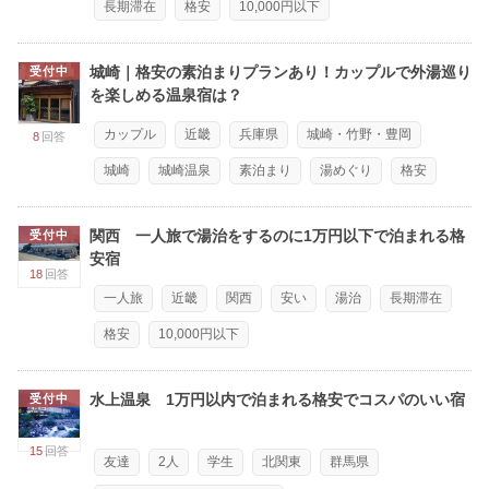
長期滞在
格安
10,000円以下
城崎｜格安の素泊まりプランあり！カップルで外湯巡り
受付中
を楽しめる温泉宿は？
カップル
近畿
兵庫県
城崎・竹野・豊岡
8
回答
城崎
城崎温泉
素泊まり
湯めぐり
格安
関西 一人旅で湯治をするのに1万円以下で泊まれる格
受付中
安宿
18
回答
一人旅
近畿
関西
安い
湯治
長期滞在
格安
10,000円以下
水上温泉 1万円以内で泊まれる格安でコスパのいい宿
受付中
15
回答
友達
2人
学生
北関東
群馬県