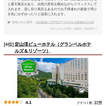
と露天風呂があり、自然の景色を眺めながらリラックスして
入れます。貸し切り風呂もあるのでお子様連れの家族で周り
を気にせずゆったりと温泉に入れます。
回答された質問：
川治温泉に1万円以下で泊まれる家族向けの宿
ひひん さんの回答（投稿日：2023/8/ 4 ）
[4位]
定山渓ビューホテル（グランベルホテ
ルズ＆リゾーツ）
4.1
37件
クチコミ数 :