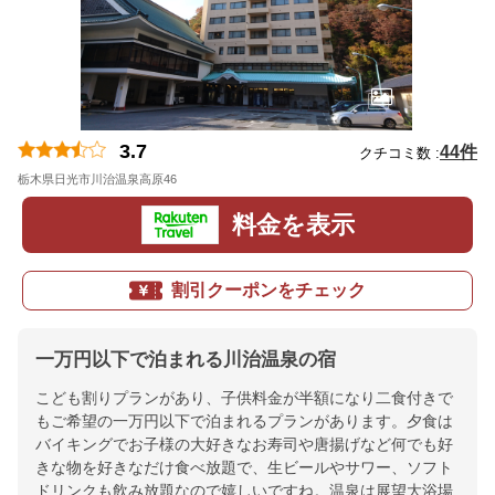
3.7
44件
クチコミ数 :
栃木県日光市川治温泉高原46
地図
料金を表示
割引クーポンをチェック
一万円以下で泊まれる川治温泉の宿
こども割りプランがあり、子供料金が半額になり二食付きで
もご希望の一万円以下で泊まれるプランがあります。夕食は
バイキングでお子様の大好きなお寿司や唐揚げなど何でも好
きな物を好きなだけ食べ放題で、生ビールやサワー、ソフト
ドリンクも飲み放題なので嬉しいですね。温泉は展望大浴場