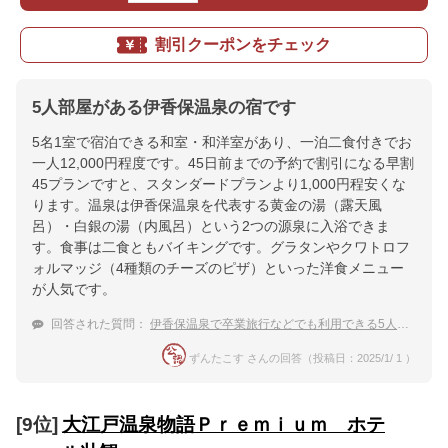
割引クーポンをチェック
5人部屋がある伊香保温泉の宿です
5名1室で宿泊できる和室・和洋室があり、一泊二食付きでお
一人12,000円程度です。45日前までの予約で割引になる早割
45プランですと、スタンダードプランより1,000円程安くな
ります。温泉は伊香保温泉を代表する黄金の湯（露天風
呂）・白銀の湯（内風呂）という2つの源泉に入浴できま
す。食事は二食ともバイキングです。グラタンやクワトロフ
ォルマッジ（4種類のチーズのピザ）といった洋食メニュー
が人気です。
回答された質問：
伊香保温泉で卒業旅行などでも利用できる5人部屋で
格
ずんたこす さんの回答（投稿日：2025/1/ 1 ）
[9位]
大江戸温泉物語Ｐｒｅｍｉｕｍ ホテ