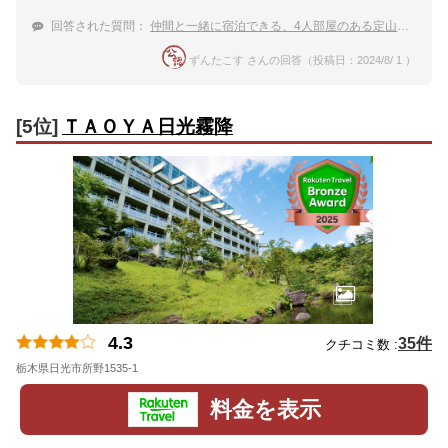
回答された質問：
仲間と一緒に宿泊できる、4人部屋のある定山渓温泉のおすすめ旅館はどこ？
ずんたこす さんの回答（投稿日：2024/8/ 1 ）
[5位]
ＴＡＯＹＡ日光霧降
4.3
35件
クチコミ数 :
栃木県日光市所野1535-1
地図
料金を表示