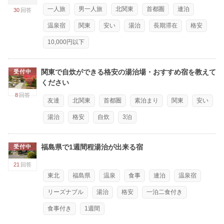
一人旅
男一人旅
北関東
首都圏
連泊
30
回答
温泉宿
関東
安い
湯治
長期滞在
格安
10,000円以下
関東で自炊ができる格安の湯治場・おすすめ宿を教えて
受付中
ください
8
回答
友達
北関東
首都圏
素泊まり
関東
安い
湯治
格安
自炊
3泊
福島県で1週間程湯治が出来る宿
受付中
21
回答
東北
福島県
温泉
食事
連泊
温泉宿
リーズナブル
湯治
格安
一泊二食付き
食事付き
1週間