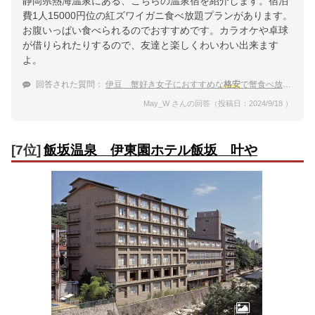
静岡県熱海温泉にある、こちらの温泉宿を紹介します。宿泊
費1人15000円位の紅ズワイガニ食べ放題プランがあります。
お腹いっぱい食べられるのでおすすめです。カラオケや卓球
が借りられたりするので、友達と楽しくわいわい出来ます
よ。
回答された質問：
伊豆 蟹好き女子におすすめな
格安
で蟹食べ放題がある温泉宿をおしえて！
May_W さんの回答（投稿日：2024/9/18 ）
[7位]
飯坂温泉 伊東園ホテル飯坂 叶や