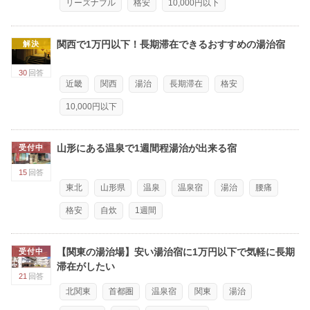
リーズナブル
格安
10,000円以下
関西で1万円以下！長期滞在できるおすすめの湯治宿
解決
30
回答
近畿
関西
湯治
長期滞在
格安
10,000円以下
山形にある温泉で1週間程湯治が出来る宿
受付中
15
回答
東北
山形県
温泉
温泉宿
湯治
腰痛
格安
自炊
1週間
【関東の湯治場】安い湯治宿に1万円以下で気軽に長期
受付中
滞在がしたい
21
回答
北関東
首都圏
温泉宿
関東
湯治