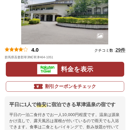
4.0
29件
クチコミ数 :
群馬県吾妻郡草津町草津464-1051
地図
料金を表示
割引クーポンをチェック
平日に1人で
格安
に宿泊できる草津温泉の宿です
平日の一泊二食付きでお一人10,000円程度です。温泉は源泉
かけ流しで、露天風呂は屋根が付いているので雨天でも入浴
できます。食事は二食ともバイキングで、飲み放題が付いて