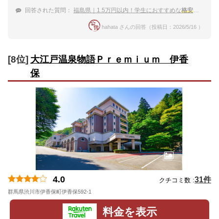
回答された質問：
福島県｜1.5万円以内！学生におすすめな
格安
でバイキ
hahata さんの回答（投稿日：2026/5/16 ）
[8位]
大江戸温泉物語Ｐｒｅｍｉｕｍ 伊香
保
4.0
31件
クチコミ数 :
群馬県渋川市伊香保町伊香保592-1
地図
料金を表示