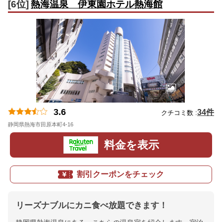
[6位]
熱海温泉 伊東園ホテル熱海館
3.6
34件
クチコミ数 :
静岡県熱海市田原本町4-16
地図
料金を表示
割引クーポンをチェック
リーズナブルにカニ食べ放題できます！