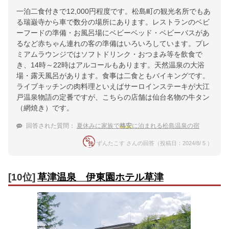
一泊二食付きで12,000円程度です。松島町の観光名所でもあ
る瑞巌寺から車で数分の場所にあります。レストランのベビ
ーフードの準備・お風呂場にベビーベッド・ベビーバスがあ
るなど赤ちゃん連れの客の準備はいろいろしています。プレ
ミアムラウンジではソフトドリンク・おつまみ等を飲食で
き、14時～22時はアルコールもあります。天然温泉の大浴
場・露天風呂があります。食事は二食ともバイキングです。
ライブキッチンの肉料理といえばサーロインステーキが大江
戸温泉物語の定番ですが、こちらの店舗は仙台名物の牛タン
（網焼き）です。
回答された質問：
夏休みに家族で
格安
に泊まれる松島温泉の宿
ずんたこす さんの回答（投稿日：2024/8/ 5 ）
[10位]
草津温泉 伊東園ホテル草津