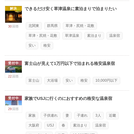
できるだけ安く草津温泉に素泊まりで泊まりたい
解決
北関東
群馬県
草津・尻焼・花敷
30
回答
草津・尻焼・花敷
草津温泉
素泊まり
温泉宿
安い
格安
富士山が見えて1万円以下で泊まれる格安温泉宿
受付中
22
回答
富士山
大浴場
安い
格安
10,000円以下
家族でUSJに行くのにおすすめの格安な温泉宿
受付中
29
回答
家族
子供連れ
妻
子連れ
3人
近畿
大阪府
USJ
春
素泊まり
温泉宿