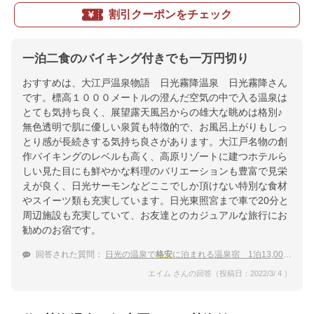
割引クーポンをチェック
一泊二食のバイキング付きでも一万円切り
おすすめは、大江戸温泉物語 日光霧降温泉 日光霧降さん
です。標高１０００メートルの澄んだ空気の中で入る温泉は
とても気持ち良く、展望露天風呂からの雄大な眺めは格別♪
無色透明で肌に優しい泉質も特徴的で、お風呂上がりもしっ
とり感が長続きする気持ち良さがあります。大江戸名物の創
作バイキングのレベルも高く、高原リゾートに建つホテルら
しい見た目にも鮮やかな料理のバリエーションも豊富で見栄
えが良く、日光サーモンなどここでしか頂けない特別な食材
やスイーツ類も充実しています。日光東照宮まで車で20分と
周辺施設も充実していて、お友達とのカジュアルな旅行にお
勧めのお宿です。
回答された質問：
日光の温泉で
格安
に泊まれる温泉宿 1泊13,000円以内が希望です
エイム さんの回答（投稿日：2022/3/ 4 ）