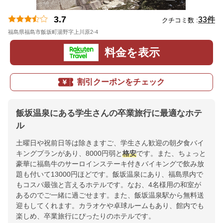
3.7
33件
クチコミ数 :
福島県福島市飯坂町湯野字上川原2-4
地図
料金を表示
割引クーポンをチェック
飯坂温泉にある学生さんの卒業旅行に最適なホテ
ル
土曜日や祝前日等は除きますご、学生さん歓迎の朝夕食バイ
キングプランがあり、8000円弱と
格安
です。また、ちょっと
豪華に福島牛のサーロインステーキ付きバイキングで飲み放
題も付いて13000円ほどです。飯坂温泉にあり、福島県内で
もコスパ最強と言えるホテルです。なお、4名様用の和室が
あるのでご一緒に過ごせます。また、飯坂温泉駅から無料送
迎もしてくれます。カラオケや卓球ルームもあり、館内でも
楽しめ、卒業旅行にぴったりのホテルです。