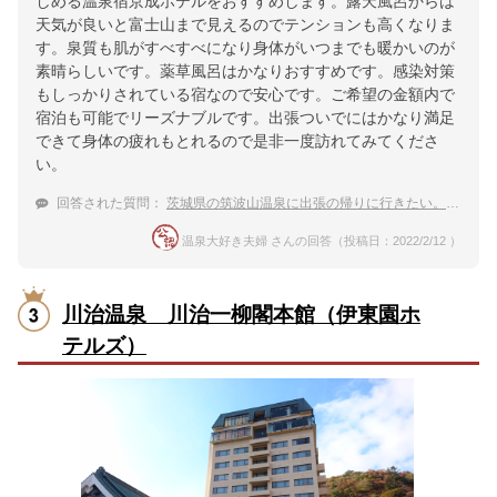
しめる温泉宿京成ホテルをおすすめします。露天風呂からは
天気が良いと富士山まで見えるのでテンションも高くなりま
す。泉質も肌がすべすべになり身体がいつまでも暖かいのが
素晴らしいです。薬草風呂はかなりおすすめです。感染対策
もしっかりされている宿なので安心です。ご希望の金額内で
宿泊も可能でリーズナブルです。出張ついでにはかなり満足
できて身体の疲れもとれるので是非一度訪れてみてくださ
い。
回答された質問：
茨城県の筑波山温泉に出張の帰りに行きたい。おすすめを教えて下さい。
温泉大好き夫婦 さんの回答（投稿日：2022/2/12 ）
川治温泉 川治一柳閣本館（伊東園ホ
テルズ）