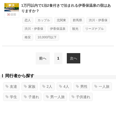
1万円以内で1泊2食付きで泊まれる伊香保温泉の宿はあ
解決
りますか？
30
回答
恋人
カップル
北関東
群馬県
渋川・伊香保
渋川・伊香保
伊香保温泉
観光
リーズナブル
格安
10,000円以下
前へ
1
次へ
同行者から探す
友達
家族
2人
4人
男性
一人旅
学生
子連れ
男一人旅
子供連れ