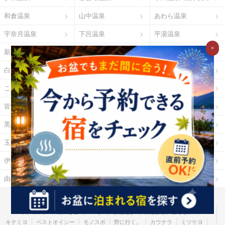
和倉温泉
山中温泉
あわら温泉
宇奈月温泉
下呂温泉
平湯温泉
×
新穂高温泉
城崎温泉
有馬温泉
白浜温泉
勝浦温泉
道後温泉
こんぴら温泉
三朝温泉
玉造温泉
皆生温泉
湯原温泉
別府温泉
黒川温泉
霧島温泉
酸ヶ湯温泉
玉川温泉
日光湯元温泉
箱根温泉
伊勢・鳥羽温泉
志摩温泉
大歩危祖谷温泉
由布院温泉
熱海温泉
指宿温泉
お湯たびとは
ご利用ガイド
Ｇポイント
Ｇランキング
だれどこ
ocruyo
お湯たび
わたしと、暮らし。
キテミヨ
ベストオイシー
モノスポ
野に行く。
カウナラ
ミツケヨ