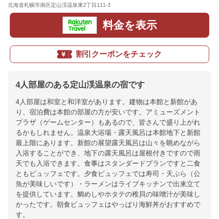
北海道札幌市南区定山渓温泉東2丁目111-3
地図
料金を表示
割引クーポンをチェック
4人部屋のある定山渓温泉の宿です
4人部屋は和室と和洋室があります。建物は本館と新館があ
り、宿泊費は本館の部屋の方が安いです。アミューズメント
プラザ（ゲームセンター）もあるので、皆さんで盛り上がれ
るかもしれません。温泉大浴場・露天風呂は本館地下と新館
最上階にあります。新館の展望露天風呂は山々を眺めながら
入浴することができ、地下の露天風呂は屋根付きですので雨
天でも入浴できます。食事はスタンダードプランですと二食
ともビュッフェです。夕食ビュッフェでは寿司・天ぷら（公
魚が美味しいです）・ラーメンはライブキッチンで出来立て
を提供しています。鯛めしやホタテの稚貝の味噌汁が美味し
かったです。朝食ビュッフェはやっぱり海鮮丼がおすすめで
す。