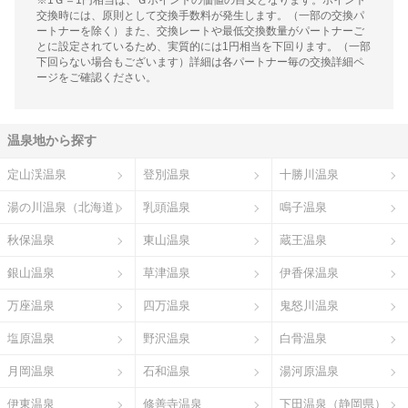
※1Ｇ＝1円相当は、Ｇポイントの価値の目安となります。ポイント
交換時には、原則として交換手数料が発生します。（一部の交換パ
ートナーを除く）また、交換レートや最低交換数量がパートナーご
とに設定されているため、実質的には1円相当を下回ります。（一部
下回らない場合もございます）詳細は各パートナー毎の交換詳細ペ
ージをご確認ください。
温泉地から探す
定山渓温泉
登別温泉
十勝川温泉
湯の川温泉（北海道）
乳頭温泉
鳴子温泉
秋保温泉
東山温泉
蔵王温泉
銀山温泉
草津温泉
伊香保温泉
万座温泉
四万温泉
鬼怒川温泉
塩原温泉
野沢温泉
白骨温泉
月岡温泉
石和温泉
湯河原温泉
伊東温泉
修善寺温泉
下田温泉（静岡県）