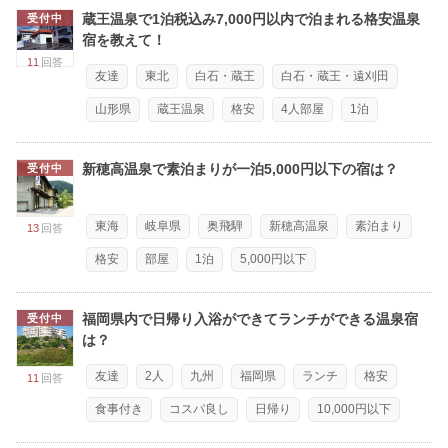
蔵王温泉で1泊税込み7,000円以内で泊まれる格安温泉
受付中
宿を教えて！
11
回答
友達
東北
白石・蔵王
白石・蔵王・遠刈田
山形県
蔵王温泉
格安
4人部屋
1泊
新穂高温泉で素泊まりが一泊5,000円以下の宿は？
受付中
東海
岐阜県
奥飛騨
新穂高温泉
素泊まり
13
回答
格安
部屋
1泊
5,000円以下
福岡県内で日帰り入浴ができてランチができる温泉宿
受付中
は？
友達
2人
九州
福岡県
ランチ
格安
11
回答
食事付き
コスパ良し
日帰り
10,000円以下