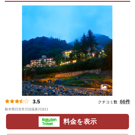
3.5
66件
クチコミ数 :
栃木県日光市川治温泉川治11
地図
料金を表示