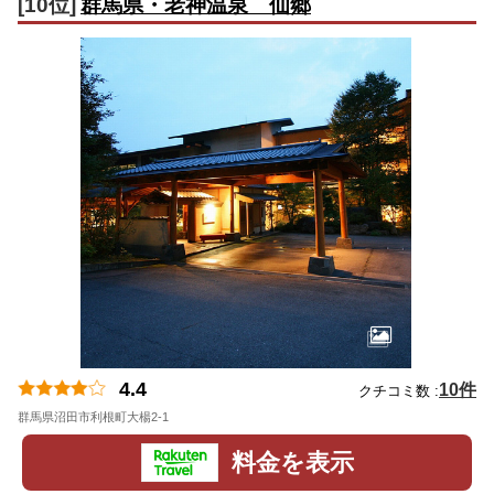
[10位]
群馬県・老神温泉 仙郷
4.4
10件
クチコミ数 :
群馬県沼田市利根町大楊2-1
地図
料金を表示