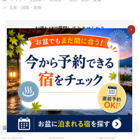
玉原・沼田・老神
お湯たびで質問してみませんか？
×
お湯たびは、みんなが選んだホテルを検索できるホテル予約サイ
トです。質問/回答機能で相互アドバイスをすれば、マイル・電子
マネーに交換できるＧポイント(1Ｇポイント＝1円相当)がどんど
んたまる！
新規登録（無料）はこちら
※1Ｇ＝1円相当は、Ｇポイントの価値の目安となります。ポイント
交換時には、原則として交換手数料が発生します。（一部の交換パ
ートナーを除く）また、交換レートや最低交換数量がパートナーご
とに設定されているため、実質的には1円相当を下回ります。（一部
下回らない場合もございます）詳細は各パートナー毎の交換詳細ペ
ージをご確認ください。
温泉地から探す