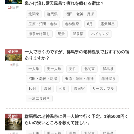
泉かけ流し露天風呂で疲れを癒せる宿は？
16
回答
北関東
群馬県
沼田・老神・尾瀬
玉原・沼田・老神
老神温泉
6月
露天風呂
源泉かけ流し
絶景
温泉宿
ハイキング
一人で行くのですが、群馬県の老神温泉でおすすめの宿
受付中
ありますか？
19
回答
一人旅
男一人旅
男性
北関東
群馬県
沼田・老神・尾瀬
玉原・沼田・老神
老神温泉
10月
温泉
和食
温泉宿
リーズナブル
一泊二食付き
群馬県の老神温泉に男一人旅で行く予定。1泊5000円く
受付中
らいの安いところを教えてほしい。
一人旅
男一人旅
男性
北関東
群馬県