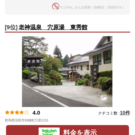
たけやん さんの回答（投稿日：2025/2/ 6 ）
[9位]
老神温泉 穴原湯 東秀館
4.0
10件
クチコミ数 :
群馬県沼田市利根町穴原1151
地図
料金を表示