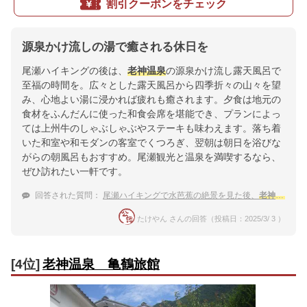
割引クーポンをチェック
源泉かけ流しの湯で癒される休日を
尾瀬ハイキングの後は、
老神温泉
の源泉かけ流し露天風呂で
至福の時間を。広々とした露天風呂から四季折々の山々を望
み、心地よい湯に浸かれば疲れも癒されます。夕食は地元の
食材をふんだんに使った和食会席を堪能でき、プランによっ
ては上州牛のしゃぶしゃぶやステーキも味わえます。落ち着
いた和室や和モダンの客室でくつろぎ、翌朝は朝日を浴びな
がらの朝風呂もおすすめ。尾瀬観光と温泉を満喫するなら、
ぜひ訪れたい一軒です。
回答された質問：
尾瀬ハイキングで水芭蕉の絶景を見た後、
老神温泉
の
たけやん さんの回答（投稿日：2025/3/ 3 ）
[4位]
老神温泉 亀鶴旅館