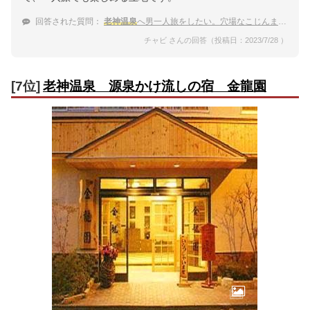
回答された質問：
老神温泉
へ男一人旅をしたい。穴場なこじんまりとした温泉希望です。
チャビ さんの回答（投稿日：2023/7/28 ）
[7位]
老神温泉 源泉かけ流しの宿 金龍園