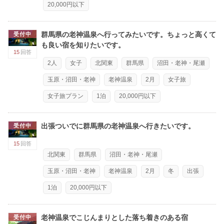
20,000円以下
群馬県の老神温泉へ行ってみたいです。ちょっと高くて
受付中
も良い宿を知りたいです。
15
回答
2人
女子
北関東
群馬県
沼田・老神・尾瀬
玉原・沼田・老神
老神温泉
2月
女子旅
女子旅プラン
1泊
20,000円以下
出張ついでに群馬県の老神温泉へ行きたいです。
受付中
15
回答
北関東
群馬県
沼田・老神・尾瀬
玉原・沼田・老神
老神温泉
2月
冬
出張
1泊
20,000円以下
老神温泉でこじんまりとした落ち着きのある宿
受付中