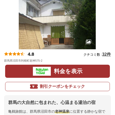
4.8
32件
クチコミ数 :
群馬県沼田市利根町老神575-2
地図
料金を表示
割引クーポンをチェック
群馬の大自然に包まれた、心温まる湯治の宿
亀鶴旅館は、群馬県沼田市の
老神温泉
に位置する静かな宿で