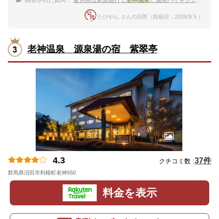
回答された質問：
夏休みは家族旅行で
老神温泉
と瀬尾ハイキング。露天風呂と食事付きの宿は？
たけやん さんの回答（投稿日：2025/3/ 5 ）
老神温泉 源泉湯の宿 紫翠亭
4.3
37件
クチコミ数 :
群馬県沼田市利根町老神550
地図
料金を表示