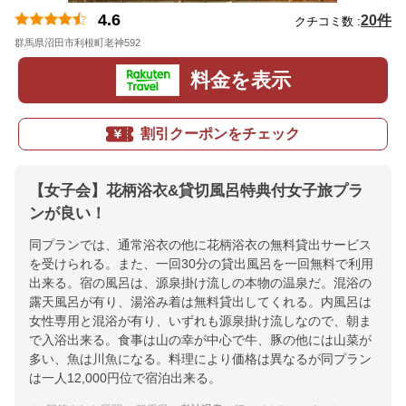
4.6
20件
クチコミ数 :
群馬県沼田市利根町老神592
地図
料金を表示
割引クーポンをチェック
【女子会】花柄浴衣&貸切風呂特典付女子旅プラ
ンが良い！
同プランでは、通常浴衣の他に花柄浴衣の無料貸出サービス
を受けられる。また、一回30分の貸出風呂を一回無料で利用
出来る。宿の風呂は、源泉掛け流しの本物の温泉だ。混浴の
露天風呂が有り、湯浴み着は無料貸出してくれる。内風呂は
女性専用と混浴が有り、いずれも源泉掛け流しなので、朝ま
で入浴出来る。食事は山の幸が中心で牛、豚の他には山菜が
多い、魚は川魚になる。料理により価格は異なるが同プラン
は一人12,000円位で宿泊出来る。