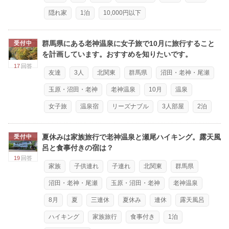
隠れ家
1泊
10,000円以下
群馬県にある老神温泉に女子旅で10月に旅行すること
受付中
を計画しています。おすすめを知りたいです。
17
回答
友達
3人
北関東
群馬県
沼田・老神・尾瀬
玉原・沼田・老神
老神温泉
10月
温泉
女子旅
温泉宿
リーズナブル
3人部屋
2泊
夏休みは家族旅行で老神温泉と瀬尾ハイキング。露天風
受付中
呂と食事付きの宿は？
19
回答
家族
子供連れ
子連れ
北関東
群馬県
沼田・老神・尾瀬
玉原・沼田・老神
老神温泉
8月
夏
三連休
夏休み
連休
露天風呂
ハイキング
家族旅行
食事付き
1泊