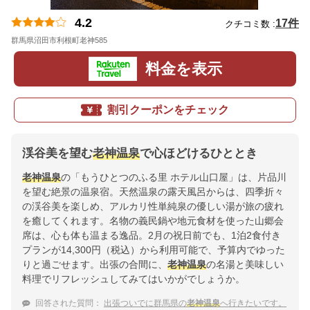
4.2
17件
クチコミ数 :
群馬県沼田市利根町老神585
地図
料金を表示
割引クーポンをチェック
渓谷美を望む
老神温泉
で心ほどけるひととき
老神温泉
の「もうひとつのふる里 ホテル山口屋」は、片品川
を望む絶景の温泉宿。天然温泉の露天風呂からは、四季折々
の渓谷美を楽しめ、アルカリ性単純泉の優しい湯が旅の疲れ
を癒してくれます。名物の義民鍋や地元食材を使った山郷会
席は、心も体も温まる逸品。2月の祝日前でも、1泊2食付き
プランが14,300円（税込）から利用可能で、予算内でゆった
りと過ごせます。出張の合間に、
老神温泉
の名湯と美味しい
料理でリフレッシュしてみてはいかがでしょうか。
回答された質問：
出張ついでに群馬県の
老神温泉
へ行きたいです。