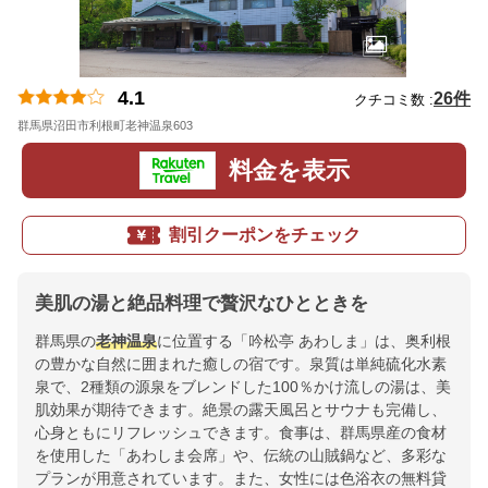
4.1
26件
クチコミ数 :
群馬県沼田市利根町老神温泉603
地図
料金を表示
割引クーポンをチェック
美肌の湯と絶品料理で贅沢なひとときを
群馬県の
老神温泉
に位置する「吟松亭 あわしま」は、奥利根
の豊かな自然に囲まれた癒しの宿です。泉質は単純硫化水素
泉で、2種類の源泉をブレンドした100％かけ流しの湯は、美
肌効果が期待できます。絶景の露天風呂とサウナも完備し、
心身ともにリフレッシュできます。食事は、群馬県産の食材
を使用した「あわしま会席」や、伝統の山賊鍋など、多彩な
プランが用意されています。また、女性には色浴衣の無料貸