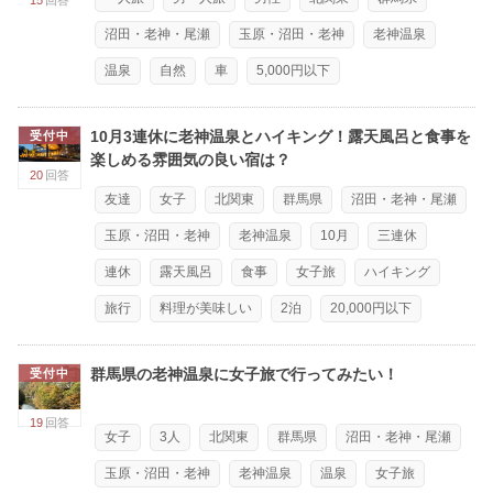
15
回答
沼田・老神・尾瀬
玉原・沼田・老神
老神温泉
温泉
自然
車
5,000円以下
10月3連休に老神温泉とハイキング！露天風呂と食事を
受付中
楽しめる雰囲気の良い宿は？
20
回答
友達
女子
北関東
群馬県
沼田・老神・尾瀬
玉原・沼田・老神
老神温泉
10月
三連休
連休
露天風呂
食事
女子旅
ハイキング
旅行
料理が美味しい
2泊
20,000円以下
群馬県の老神温泉に女子旅で行ってみたい！
受付中
19
回答
女子
3人
北関東
群馬県
沼田・老神・尾瀬
玉原・沼田・老神
老神温泉
温泉
女子旅