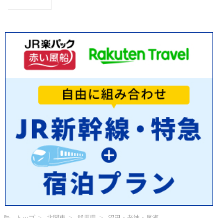
トップ
北関東
群馬県
沼田・老神・尾瀬