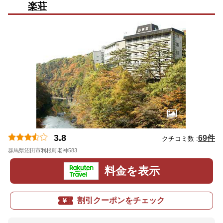
楽荘
3.8
69件
クチコミ数 :
群馬県沼田市利根町老神583
地図
料金を表示
割引クーポンをチェック