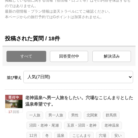
掲載している宿に関する情報（宿情報・口コミ等）はその内容を保証するも
のではありません。
最新の宿情報・プラン情報は楽天トラベルにてご確認ください。
本ページからの旅行予約ではGポイントは加算されません。
投稿された質問 / 18件
すべて
回答受付中
解決済み
並び替え
老神温泉へ男一人旅をしたい。穴場なこじんまりとした
受付中
温泉希望です。
17
回答
一人旅
男一人旅
男性
北関東
群馬県
沼田・老神・尾瀬
玉原・沼田・老神
老神温泉
12月
冬
温泉
こじんまり
穴場
安い