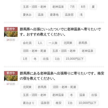
玉原・沼田・老神
老神温泉
7月
8月
夏
夏休み
温泉
避暑地
温泉宿
滝
群馬県へ出張にいったついでに老神温泉へ寄りたいで
受付中
す。おすすめ教えてください。
14
回答
会社員
1人
一人旅
北関東
群馬県
沼田・老神・尾瀬
玉原・沼田・老神
老神温泉
1月
冬
出張
1泊
15,000円以下
群馬県にある老神温泉へ出張帰りに寄りたいです。格安
受付中
の宿を教えてください。
17
回答
北関東
群馬県
沼田・老神・尾瀬
玉原・沼田・老神
老神温泉
冬
温泉
出張
素泊まり
温泉宿
格安
1泊
10,000円以下