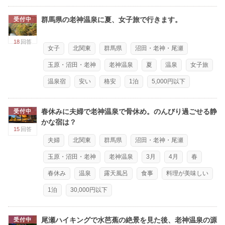
群馬県の老神温泉に夏、女子旅で行きます。
受付中
18
回答
女子
北関東
群馬県
沼田・老神・尾瀬
玉原・沼田・老神
老神温泉
夏
温泉
女子旅
温泉宿
安い
格安
1泊
5,000円以下
春休みに夫婦で老神温泉で骨休め。のんびり過ごせる静
受付中
かな宿は？
15
回答
夫婦
北関東
群馬県
沼田・老神・尾瀬
玉原・沼田・老神
老神温泉
3月
4月
春
春休み
温泉
露天風呂
食事
料理が美味しい
1泊
30,000円以下
尾瀬ハイキングで水芭蕉の絶景を見た後、老神温泉の源
受付中