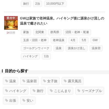
旅行
2泊
10,000円以下
GWは家族で老神温泉。ハイキング後に源泉かけ流しの
受付中
温泉で癒されたい
家族
北関東
群馬県
沼田・老神・尾瀬
14
回答
玉原・沼田・老神
老神温泉
4月
5月
GW
ゴールデンウィーク
温泉
源泉かけ流し
温泉宿
ハイキング
1泊
目的から探す
温泉
温泉宿
女子旅
露天風呂
ハイキング
旅行
こじんまり
リーズナブル
出張
安い