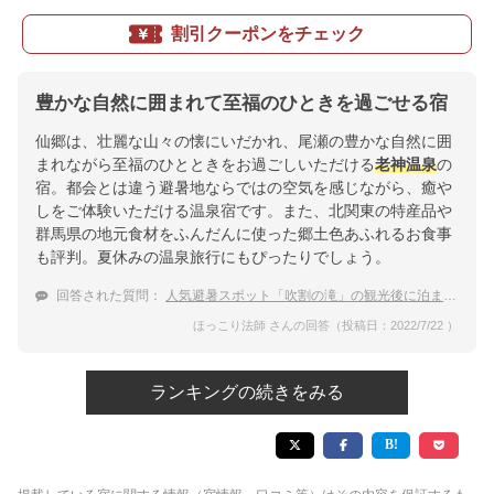
割引クーポンをチェック
豊かな自然に囲まれて至福のひときを過ごせる宿
仙郷は、壮麗な山々の懐にいだかれ、尾瀬の豊かな自然に囲
まれながら至福のひとときをお過ごしいただける
老神温泉
の
宿。都会とは違う避暑地ならではの空気を感じながら、癒や
しをご体験いただける温泉宿です。また、北関東の特産品や
群馬県の地元食材をふんだんに使った郷土色あふれるお食事
も評判。夏休みの温泉旅行にもぴったりでしょう。
回答された質問：
人気避暑スポット「吹割の滝」の観光後に泊まりたいおすすめ宿は？
ほっこり法師 さんの回答（投稿日：2022/7/22 ）
ランキングの続きをみる