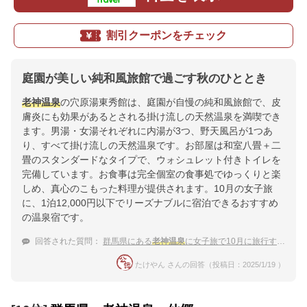
割引クーポンをチェック
庭園が美しい純和風旅館で過ごす秋のひととき
老神温泉
の穴原湯東秀館は、庭園が自慢の純和風旅館で、皮
膚炎にも効果があるとされる掛け流しの天然温泉を満喫でき
ます。男湯・女湯それぞれに内湯が3つ、野天風呂が1つあ
り、すべて掛け流しの天然温泉です。お部屋は和室八畳＋二
畳のスタンダードなタイプで、ウォシュレット付きトイレを
完備しています。お食事は完全個室の食事処でゆっくりと楽
しめ、真心のこもった料理が提供されます。10月の女子旅
に、1泊12,000円以下でリーズナブルに宿泊できるおすすめ
の温泉宿です。
回答された質問：
群馬県にある
老神温泉
に女子旅で10月に旅行することを計画しています。おすすめを知りたいです。
たけやん さんの回答（投稿日：2025/1/19 ）