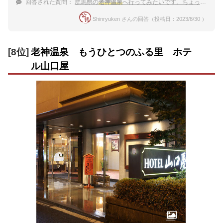
回答された質問：
群馬県の
老神温泉
へ行ってみたいです。ちょっと高くても良い宿を知りたいです。
Shinryuken さんの回答（投稿日：2023/8/30 ）
[8位]
老神温泉 もうひとつのふる里 ホテ
ル山口屋