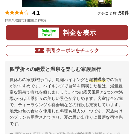
4.1
50件
クチコミ数 :
群馬県沼田市利根町老神602
地図
料金を表示
割引クーポンをチェック
四季折々の絶景と温泉を楽しむ家族旅行
夏休みの家族旅行には、尾瀬ハイキングと
老神温泉
での宿泊
がおすすめです。ハイキングで自然を満喫した後は、湯量豊
富な温泉で疲れを癒しましょう。4つの露天風呂と2つの大浴
場からは四季折々の美しい景色が楽しめます。客室は全27室
で、ティーラウンジや宴会場などの施設も充実しています。
地元の旬の食材を使用した料理も魅力の一つです。家族向け
のプランも用意されており、夏の思い出作りに最適な宿泊先
です。