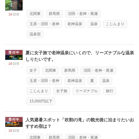
北関東
群馬県
沼田・老神・尾瀬
16
回答
玉原・沼田・老神
老神温泉
温泉
こじんまり
温泉宿
夏に女子旅で老神温泉にいくので、リーズナブルな温泉
受付中
しりたいです。
18
回答
女子
北関東
群馬県
沼田・老神・尾瀬
玉原・沼田・老神
老神温泉
夏
温泉
こじんまり
女子旅
リーズナブル
旅行
15,000円以下
人気避暑スポット「吹割の滝」の観光後に泊まりたいお
受付中
すすめ宿は？
19
回答
北関東
群馬県
沼田・老神・尾瀬