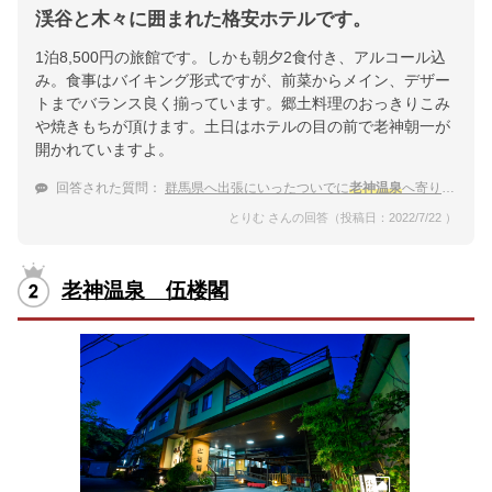
渓谷と木々に囲まれた格安ホテルです。
1泊8,500円の旅館です。しかも朝夕2食付き、アルコール込
み。食事はバイキング形式ですが、前菜からメイン、デザー
トまでバランス良く揃っています。郷土料理のおっきりこみ
や焼きもちが頂けます。土日はホテルの目の前で老神朝一が
開かれていますよ。
回答された質問：
群馬県へ出張にいったついでに
老神温泉
へ寄りたいです。おすすめ教えてください。
とりむ さんの回答（投稿日：2022/7/22 ）
老神温泉 伍楼閣