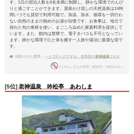
す。1日の宿泊人数を8名未満に制限し、静かな環境でのんび
りと過ごすことができます。源泉かけ流しの天然温泉は24時
間いつでも貸切で利用可能で、加温、加水、循環を一切行わ
ない自然のままの熱めのお湯が自慢です。お食事は、地元で
採れた旬の食材を使い、まごころ込めた家庭料理を提供して
います。また、館内は禁煙で、電子タバコも不可となってい
ます。静かな環境で心と体を癒す一人旅や湯治に最適な宿で
す。
回答された質問：
一人で行くのですが、群馬県の
老神温泉
でおすすめの宿ありますか？
たけやん さんの回答（投稿日：2025/1/13 ）
[5位]
老神温泉 吟松亭 あわしま