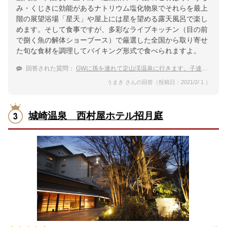
み・くじきに効能があるナトリウム塩化物泉でそれらを最上
階の展望浴場「星天」や屋上には星を望める露天風呂で楽し
めます。そして食事ですが、多彩なライブキッチン（目の前
で捌く魚の解体ショーブース）で厳選した全国から取り寄せ
た旬な食材を調理してバイキング形式で食べられますよ。
回答された質問：
GWに孫を連れて定山渓温泉に行きます。子連れでも楽しめる温泉宿はありますか？
うまき さんの回答（投稿日：2021/2/ 1 ）
城崎温泉 西村屋ホテル招月庭