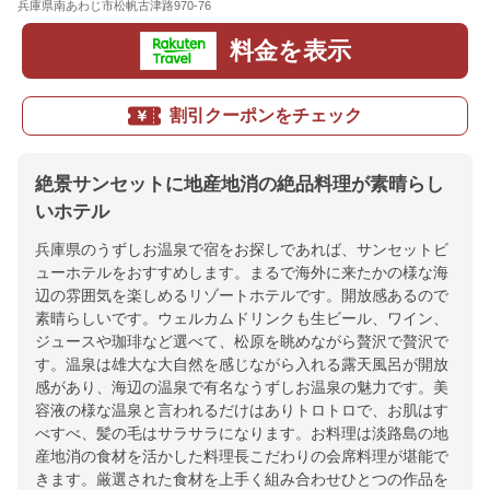
兵庫県南あわじ市松帆古津路970-76
地図
料金を表示
割引クーポンをチェック
絶景サンセットに地産地消の絶品料理が素晴らし
いホテル
兵庫県のうずしお温泉で宿をお探しであれば、サンセットビ
ューホテルをおすすめします。まるで海外に来たかの様な海
辺の雰囲気を楽しめるリゾートホテルです。開放感あるので
素晴らしいです。ウェルカムドリンクも生ビール、ワイン、
ジュースや珈琲など選べて、松原を眺めながら贅沢で贅沢で
す。温泉は雄大な大自然を感じながら入れる露天風呂が開放
感があり、海辺の温泉で有名なうずしお温泉の魅力です。美
容液の様な温泉と言われるだけはありトロトロで、お肌はす
べすべ、髪の毛はサラサラになります。お料理は淡路島の地
産地消の食材を活かした料理長こだわりの会席料理が堪能で
きます。厳選された食材を上手く組み合わせひとつの作品を