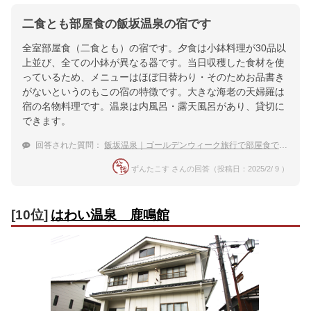
二食とも部屋食の飯坂温泉の宿です
全室部屋食（二食とも）の宿です。夕食は小鉢料理が30品以
上並び、全ての小鉢が異なる器です。当日収穫した食材を使
っているため、メニューはほぼ日替わり・そのためお品書き
がないというのもこの宿の特徴です。大きな海老の天婦羅は
宿の名物料理です。温泉は内風呂・露天風呂があり、貸切に
できます。
回答された質問：
飯坂温泉｜ゴールデンウィーク旅行で部屋食できる温泉宿
ずんたこす さんの回答（投稿日：2025/2/ 9 ）
[10位]
はわい温泉 鹿鳴館