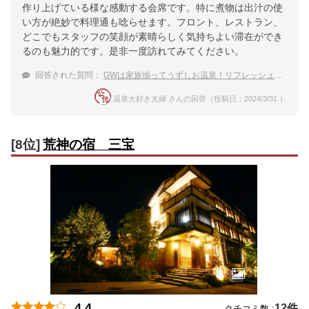
作り上げている様な感動する会席です。特に煮物は出汁の使
い方が絶妙で料理通も唸らせます。フロント、レストラン、
どこでもスタッフの笑顔が素晴らしく気持ちよい滞在ができ
るのも魅力的です。是非一度訪れてみてください。
回答された質問：
GWは家族揃ってうずしお温泉！リフレッシュできるおすすめの温泉宿は？
温泉大好き夫婦 さんの回答（投稿日：2024/3/31 ）
[8位]
荒神の宿 三宝
4.4
12件
クチコミ数 :