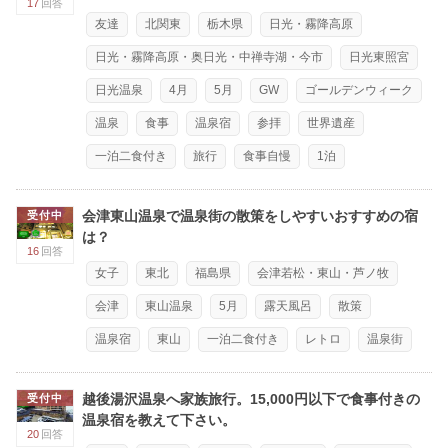
17
回答
友達
北関東
栃木県
日光・霧降高原
日光・霧降高原・奥日光・中禅寺湖・今市
日光東照宮
日光温泉
4月
5月
GW
ゴールデンウィーク
温泉
食事
温泉宿
参拝
世界遺産
一泊二食付き
旅行
食事自慢
1泊
会津東山温泉で温泉街の散策をしやすいおすすめの宿
受付中
は？
16
回答
女子
東北
福島県
会津若松・東山・芦ノ牧
会津
東山温泉
5月
露天風呂
散策
温泉宿
東山
一泊二食付き
レトロ
温泉街
越後湯沢温泉へ家族旅行。15,000円以下で食事付きの
受付中
温泉宿を教えて下さい。
20
回答