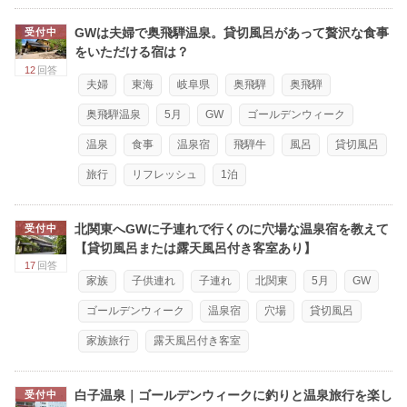
GWは夫婦で奥飛騨温泉。貸切風呂があって贅沢な食事
受付中
をいただける宿は？
12
回答
夫婦
東海
岐阜県
奥飛騨
奥飛騨
奥飛騨温泉
5月
GW
ゴールデンウィーク
温泉
食事
温泉宿
飛騨牛
風呂
貸切風呂
旅行
リフレッシュ
1泊
北関東へGWに子連れで行くのに穴場な温泉宿を教えて
受付中
【貸切風呂または露天風呂付き客室あり】
17
回答
家族
子供連れ
子連れ
北関東
5月
GW
ゴールデンウィーク
温泉宿
穴場
貸切風呂
家族旅行
露天風呂付き客室
白子温泉｜ゴールデンウィークに釣りと温泉旅行を楽し
受付中