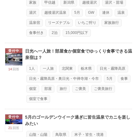
家族
甲信越
新潟県
越後湯沢
湯沢・苗場
湯沢
越後湯沢温泉
5月
GW
連休
温泉
温泉宿
リーズナブル
いちご狩り
家族旅行
食事付き
2泊
15,000円以下
日光へ一人旅！部屋食か個室食でゆっくり食事できる温
受付中
泉宿は？
1人
一人旅
北関東
栃木県
日光・霧降高原
14
回答
日光・霧降高原・奥日光・中禅寺湖・今市
5月
食事
個室
部屋
旅行
ご褒美
ご褒美旅行
個室で食事
5月のゴールデンウイーク過ぎに皆生温泉でカニを楽し
受付中
みたい
21
回答
山陰・山陽
鳥取県
米子・皆生・境港