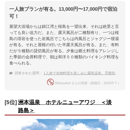
一人旅プランが有る。13,000円〜17,000円で宿泊
可！
展望大浴場からは錦江湾と桜島を一望出来、それは絶景と言
っても良い迫力だ。また、露天風呂が二種類有り、一つは桜
島の溶岩を使った岩風呂でこちらは内風呂とジャグジー寝湯
が有る。それと屋根の付いた半露天風呂が有る。また、有料
だが５種類の貸切風呂が有る。夕食は郷土料理をアレンジし
た季節の会席料理で、朝は和洋５０種類のバイキング料理を
食べられる。
回答された質問：
1人旅で名物料理を楽しみに霧島温泉。雰囲気良しな露天風呂がある宿は？
Shinryuken さんの回答（投稿日：2023/7/ 7 ）
[5位]
洲本温泉 ホテルニューアワジ ＜淡
路島＞