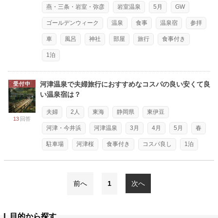
燕・三条・岩室・弥彦
岩室温泉
5月
GW
ゴールデンウィーク
温泉
食事
温泉宿
参拝
車
風呂
神社
部屋
旅行
食事付き
1泊
河津温泉で夫婦旅行におすすめなコスパの良い安くて良
受付中
い温泉宿は？
夫婦
2人
東海
静岡県
東伊豆
13
回答
河津・今井浜
河津温泉
3月
4月
5月
春
駐車場
河津桜
食事付き
コスパ良し
1泊
前へ
1
次へ
目的から探す