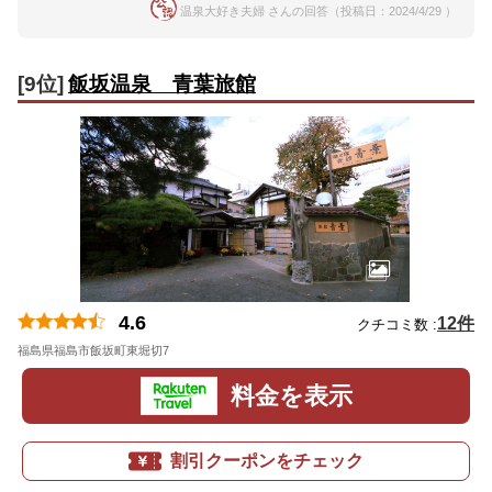
温泉大好き夫婦 さんの回答（投稿日：2024/4/29 ）
[9位]
飯坂温泉 青葉旅館
4.6
12件
クチコミ数 :
福島県福島市飯坂町東堀切7
地図
料金を表示
割引クーポンをチェック