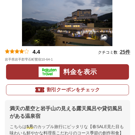
4.4
25件
クチコミ数 :
岩手県岩手郡雫石町鶯宿10-64-1
地図
料金を表示
割引クーポンをチェック
満天の星空と岩手山の見える露天風呂や貸切風呂
がある温泉宿
こちらは
5月
のカップル旅行にピッタリな【春SALE見た目も
味わいも鮮やかな料理長こだわりのコース季節の創作和食】