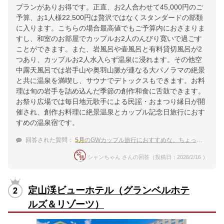
プランがありお得です。正直、お2人合わせて45,000円のご
予算、お1人様22,500円は贅沢ではなくスタンダードの部類
に入ります。こちらの場合最高値でもご予算内におさまりま
すし、和室のお部屋でカップルお2人のんびり寛いで過ごす
ことができます。また、岩風呂や壷風呂と有料貸切風呂が2
つあり、カップルお2人水入らず温泉に浸れます。その他空
中露天風呂では岩手山や奥羽山脈が連なる大パノラマの絶景
と共に温泉を満喫し、サウナでデトックスもできます。お料
理は旬の岩手を詰め込んだ季節の創作和食に舌鼓できます。
お祭り広場では毎日地元歌手による民謡・おまつり縁日が開
催され、創作お料理に絶景温泉とカップル記念日旅行におす
すめの温泉宿です。
回答された質問：
5月
のGWカップル旅行におすすめな、ちょっと贅沢な鶯宿温泉の宿を教えてください。
シャンちゃん さんの回答（投稿日：2026/2/16 ）
定山渓ビューホテル（グランベルホテ
ルズ＆リゾーツ）