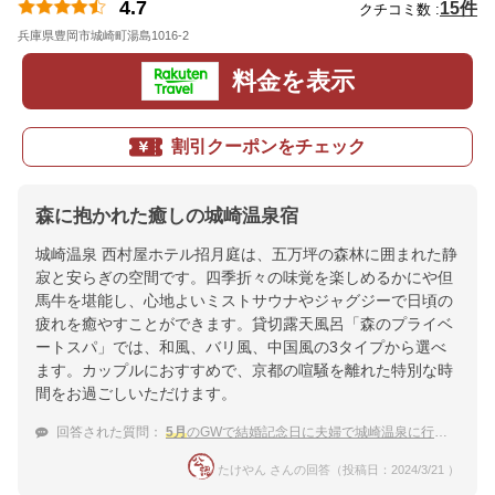
4.7
15件
クチコミ数 :
兵庫県豊岡市城崎町湯島1016-2
地図
料金を表示
割引クーポンをチェック
森に抱かれた癒しの城崎温泉宿
城崎温泉 西村屋ホテル招月庭は、五万坪の森林に囲まれた静
寂と安らぎの空間です。四季折々の味覚を楽しめるかにや但
馬牛を堪能し、心地よいミストサウナやジャグジーで日頃の
疲れを癒やすことができます。貸切露天風呂「森のプライベ
ートスパ」では、和風、バリ風、中国風の3タイプから選べ
ます。カップルにおすすめで、京都の喧騒を離れた特別な時
間をお過ごしいただけます。
回答された質問：
5月
のGWで結婚記念日に夫婦で城崎温泉に行きます。記念日プランのある温泉宿はありますか？
たけやん さんの回答（投稿日：2024/3/21 ）