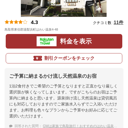
4.3
11件
クチコミ数 :
鳥取県東伯郡湯梨浜町はわい温泉4-48
地図
料金を表示
割引クーポンをチェック
ご予算に納まるかけ流し天然温泉のお宿
1泊2食付きでご希望のご予算となりますと正直かなり厳しく
選択肢が狭くなってしまいます。ですがこちらのお宿はご予
算内に納まると思います。源泉掛け流し天然温泉は貸切風呂
にも対応しておりますのでご家族水入らずでご入浴いただけ
ます。お料理も色々なプランからご予算やお好みに応じてご
選択いただけます。
回答された質問：
GWは家族で鳥取旅行！おすすめのはわい温泉旅館を教えてください。