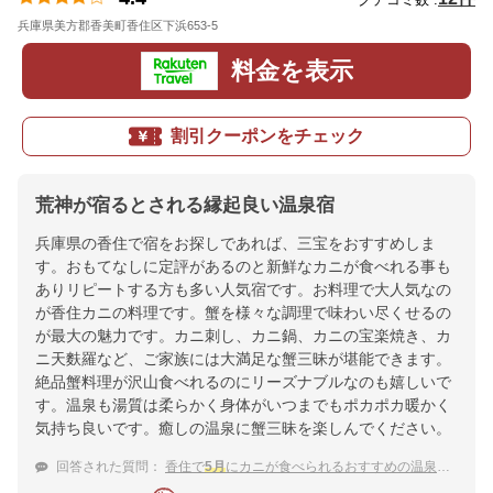
兵庫県美方郡香美町香住区下浜653-5
地図
料金を表示
割引クーポンをチェック
荒神が宿るとされる縁起良い温泉宿
兵庫県の香住で宿をお探しであれば、三宝をおすすめしま
す。おもてなしに定評があるのと新鮮なカニが食べれる事も
ありリピートする方も多い人気宿です。お料理で大人気なの
が香住カニの料理です。蟹を様々な調理で味わい尽くせるの
が最大の魅力です。カニ刺し、カニ鍋、カニの宝楽焼き、カ
ニ天麩羅など、ご家族には大満足な蟹三昧が堪能できます。
絶品蟹料理が沢山食べれるのにリーズナブルなのも嬉しいで
す。温泉も湯質は柔らかく身体がいつまでもポカポカ暖かく
気持ち良いです。癒しの温泉に蟹三昧を楽しんでください。
回答された質問：
香住で
5月
にカニが食べられるおすすめの温泉旅館