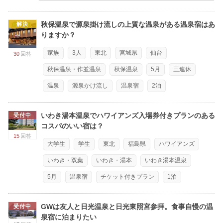
秋保温泉で源泉掛け流しの上質な温泉がある温泉宿はあ
解決
りますか？
家族
3人
東北
宮城県
仙台
30
回答
秋保温泉・作並温泉
秋保温泉
5月
三連休
温泉
源泉かけ流し
温泉宿
2泊
いわき湯本温泉でハワイアンズ入場券付きプランのある
受付中
コスパのいい宿は？
15
回答
大学生
学生
東北
福島県
ハワイアンズ
いわき・双葉
いわき・湯本
いわき湯本温泉
5月
温泉宿
チケット付きプラン
1泊
GWは友人と日光温泉と日光東照宮参拝。食事自慢の温
受付中
泉宿に泊まりたい