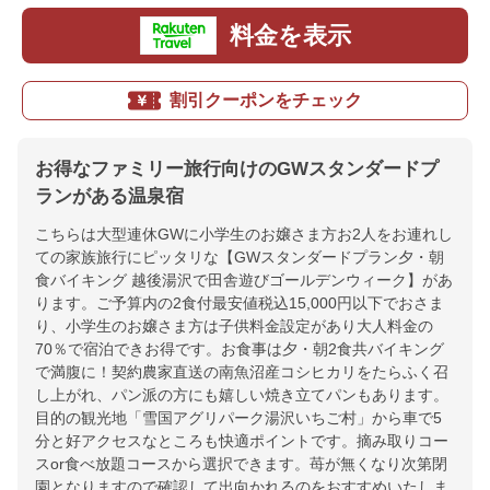
料金を表示
割引クーポンをチェック
お得なファミリー旅行向けのGWスタンダードプ
ランがある温泉宿
こちらは大型連休GWに小学生のお嬢さま方お2人をお連れし
ての家族旅行にピッタリな【GWスタンダードプラン夕・朝
食バイキング 越後湯沢で田舎遊びゴールデンウィーク】があ
ります。ご予算内の2食付最安値税込15,000円以下でおさま
り、小学生のお嬢さま方は子供料金設定があり大人料金の
70％で宿泊できお得です。お食事は夕・朝2食共バイキング
で満腹に！契約農家直送の南魚沼産コシヒカリをたらふく召
し上がれ、パン派の方にも嬉しい焼き立てパンもあります。
目的の観光地「雪国アグリパーク湯沢いちご村」から車で5
分と好アクセスなところも快適ポイントです。摘み取りコー
スor食べ放題コースから選択できます。苺が無くなり次第閉
園となりますので確認して出向かれるのをおすすめいたしま