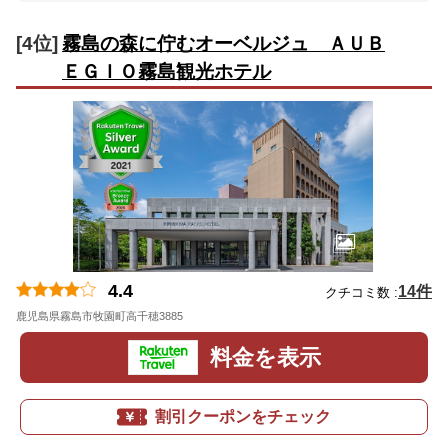
[4位]
霧島の森に佇むオーベルジュ ＡＵＢ
ＥＧＩＯ霧島観光ホテル
4.4
14件
クチコミ数 :
鹿児島県霧島市牧園町高千穂3885
地図
料金を表示
割引クーポンをチェック