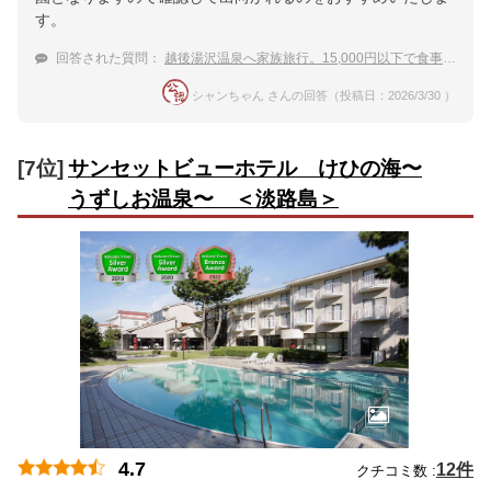
す。
回答された質問：
越後湯沢温泉へ家族旅行。15,000円以下で食事付きの温泉宿を教えて下さい。
シャンちゃん さんの回答（投稿日：2026/3/30 ）
[7位]
サンセットビューホテル けひの海〜
うずしお温泉〜 ＜淡路島＞
4.7
12件
クチコミ数 :