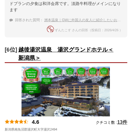
ドプランの夕食は和洋会席です。淡路牛料理がメインになり
ます
回答された質問：
洲本温泉｜GWに外国人の友人に紹介したいおすすめの温泉宿は？
ずんたこす さんの回答（投稿日：2026/4/26 ）
[6位]
越後湯沢温泉 湯沢グランドホテル＜
新潟県＞
4.6
13件
クチコミ数 :
新潟県南魚沼郡湯沢町大字湯沢2494
地図