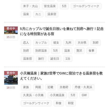
米子・大山
皆生温泉
5月
ゴールデンウィーク
温泉
カニ
温泉宿
5月にカップルで誕生日祝いを兼ねて別府へ旅行！記念
受付中
になる特別室がある宿
15
回答
恋人
カップル
彼女
九州
大分県
別府
別府
別府温泉
5月
温泉
贅沢
食事
温泉宿
旅行
誕生日
1泊
小天橋温泉｜家族2世帯でGWに宿泊できる温泉宿を教
受付中
えてください。
家族
両親
近畿
京都府
丹後・久美浜
18
回答
久美浜・小天橋
小天橋温泉
5月
GW
ゴールデンウィーク
和食
和室