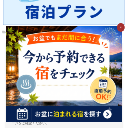
×
トップ
お湯たびで質問してみませんか？
お湯たびは、みんなが選んだホテルを検索できるホテル予約サイ
トです。質問/回答機能で相互アドバイスをすれば、マイル・電子
マネーに交換できるＧポイント(1Ｇポイント＝1円相当)がどんど
んたまる！
新規登録（無料）はこちら
※1Ｇ＝1円相当は、Ｇポイントの価値の目安となります。ポイント
交換時には、原則として交換手数料が発生します。（一部の交換パ
ートナーを除く）また、交換レートや最低交換数量がパートナーご
とに設定されているため、実質的には1円相当を下回ります。（一部
下回らない場合もございます）詳細は各パートナー毎の交換詳細ペ
ージをご確認ください。