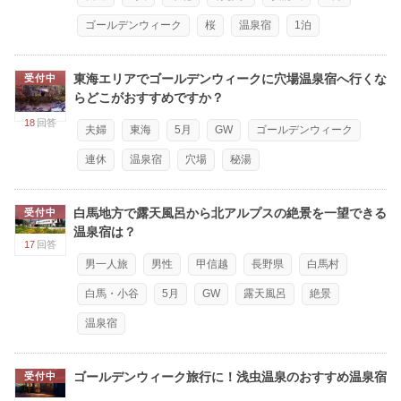
ゴールデンウィーク
桜
温泉宿
1泊
東海エリアでゴールデンウィークに穴場温泉宿へ行くな
受付中
らどこがおすすめですか？
18
回答
夫婦
東海
5月
GW
ゴールデンウィーク
連休
温泉宿
穴場
秘湯
白馬地方で露天風呂から北アルプスの絶景を一望できる
受付中
温泉宿は？
17
回答
男一人旅
男性
甲信越
長野県
白馬村
白馬・小谷
5月
GW
露天風呂
絶景
温泉宿
ゴールデンウィーク旅行に！浅虫温泉のおすすめ温泉宿
受付中