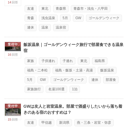
14
回答
友達
東北
青森県
青森市・浅虫・八甲田
青森
浅虫温泉
5月
GW
ゴールデンウィーク
連休
温泉
温泉宿
飯坂温泉｜ゴールデンウィーク旅行で部屋食できる温泉
受付中
宿
16
回答
家族
子供連れ
子連れ
東北
福島県
福島・二本松
福島・飯坂・土湯・高湯
飯坂温泉
5月
GW
ゴールデンウィーク
連休
部屋食
家族旅行
名湯100選
1泊
GWは友人と岩室温泉。部屋で酒盛りしたいから落ち着
受付中
きのある宿のおすすめは？
15
回答
友達
甲信越
新潟県
燕・三条・岩室・弥彦