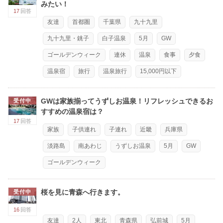
みたい！
17
回答
友達
首都圏
千葉県
九十九里
九十九里・銚子
白子温泉
5月
GW
ゴールデンウィーク
連休
温泉
食事
夕食
温泉宿
旅行
温泉旅行
15,000円以下
GWは家族揃ってうずしお温泉！リフレッシュできるお
受付中
すすめの温泉宿は？
17
回答
家族
子供連れ
子連れ
近畿
兵庫県
淡路島
南あわじ
うずしお温泉
5月
GW
ゴールデンウィーク
桜を見に青森へ行きます。
受付中
16
回答
友達
2人
東北
青森県
弘前城
5月