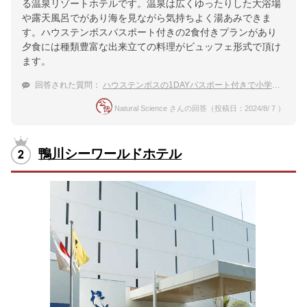
る温泉リゾートホテルです。温泉は広くゆったりした大浴場
や露天風呂でがあり海を見ながら気持ちよく湯あみできま
す。ハウステンボスパスポート付きの2食付きプランがあり
夕食には種類豊富な出来立ての料理がビュッフェ形式で頂け
ます。
回答された質問：
ハウステンボスの1DAYパスポート付きで小学生子連れにおすすめの温泉宿は？
Natural Science さんの回答（投稿日：2024/8/ 7 ）
鴨川シーワールドホテル