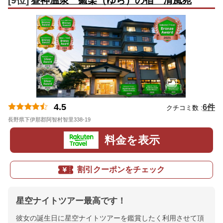
[9位]
昼神温泉 癒楽（ゆら）の宿 清風苑
4.5
6件
クチコミ数 :
長野県下伊那郡阿智村智里338-19
地図
料金を表示
割引クーポンをチェック
星空ナイトツアー最高です！
彼女の誕生日に星空ナイトツアーを鑑賞したく利用させて頂