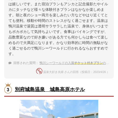
は嬉しいです。また宿泊プランもアシカと記念撮影たやイル
カにタッチなど様々な体験付きプランはなかなか楽しめま
す。朝と夜のショー両方を楽しみたい方などやはり近くてと
ても便利。移動や時間のストレスがなく過ごせます。温泉は
鴨川温泉で湯質は透明サラサラした温泉で、身体がいつまで
もポカポカして気持ちよいです。食事はバイキングですが、
品数豊富なので好き嫌いがある方でも何かしらは食べて楽し
めるので大満足になります。かなり効率的に時間の無駄がな
く過ごせるので鴨川シーワールドに行かれるならおすすめで
す。
回答された質問：
鴨川シーワールドの入園
チケット付きプラン
のある4人家族におすすめの温泉宿を教えてください。
温泉大好き夫婦 さんの回答（投稿日：2023/4/26 ）
別府城島温泉 城島高原ホテル