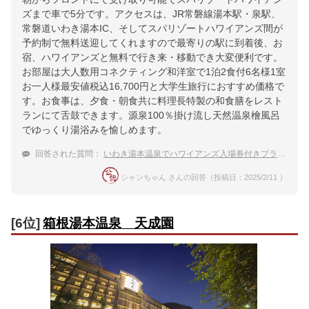
ズまで車で5分です。アクセスは、JR常磐線湯本駅・泉駅、
常磐道いわき湯本IC、そしてスパリゾートハワイアンズ間が
予約制で無料送迎してくれますので最寄りの駅に到着後、お
宿、ハワイアンズと無料で行き来・移動でき大変便利です。
お部屋は大人数用コネクティング和洋室で1泊2食付6名様1室
お一人様最安値税込16,700円と大学生旅行におすすめ価格で
す。お食事は、夕食・朝食共に料理長特製の和食膳をレスト
ランにて舌鼓できます。源泉100％掛け流し天然温泉檜風呂
でゆっくり湯浴みを愉しめます。
回答された質問：
いわき湯本温泉でハワイアンズ入場券付きプランのあるコスパのいい宿は？
シャンちゃん さんの回答（投稿日：2025/2/11 ）
[6位]
箱根湯本温泉 天成園