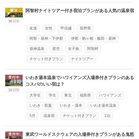
阿智村ナイトツアー付き宿泊プランがある人気の温泉宿
解決
30
回答
友達
女性
甲信越
長野県
阿智・昼神・下伊那
伊那・駒ヶ根・飯田・昼神
昼神温泉
星空
女子旅
阿智村
チケット付きプラン
ナイトツアー
いわき湯本温泉でハワイアンズ入場券付きプランのある
受付中
コスパのいい宿は？
15
回答
大学生
学生
東北
福島県
ハワイアンズ
いわき・双葉
いわき・湯本
いわき湯本温泉
5月
温泉宿
チケット付きプラン
1泊
東武ワールドスクウェアの入場券付きプランがある鬼怒
受付中