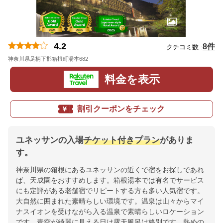
4.2
8件
クチコミ数 :
神奈川県足柄下郡箱根町湯本682
地図
料金を表示
割引クーポンをチェック
ユネッサンの入場
チケット付きプラン
がありま
す。
神奈川県の箱根にあるユネッサンの近くで宿をお探しであれ
ば、天成園をおすすめします。箱根湯本では有名でサービス
にも定評がある老舗宿でリピートする方も多い人気宿です。
大自然に囲まれた素晴らしい環境です。温泉は山々からマイ
ナスイオンを受けながら入る温泉で素晴らしいロケーション
です。青空が綺麗に見える日は露天風呂は格別です。熱めの