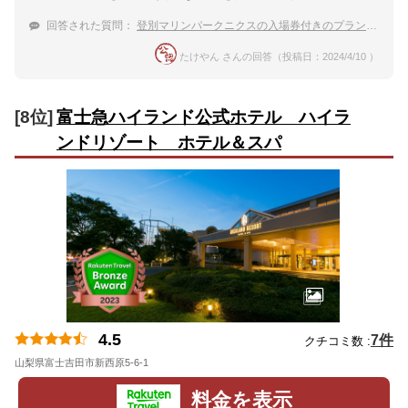
回答された質問：
登別マリンパークニクスの入場券付きのプランがあり、子連れ旅行におすすめの温泉宿は？
たけやん さんの回答（投稿日：2024/4/10 ）
[8位]
富士急ハイランド公式ホテル ハイラ
ンドリゾート ホテル＆スパ
4.5
7件
クチコミ数 :
山梨県富士吉田市新西原5-6-1
地図
料金を表示