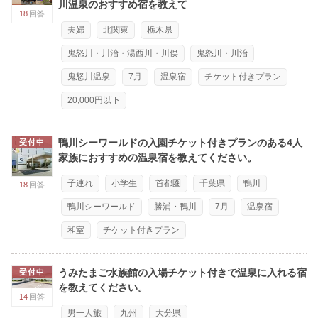
川温泉のおすすめ宿を教えて
18
回答
夫婦
北関東
栃木県
鬼怒川・川治・湯西川・川俣
鬼怒川・川治
鬼怒川温泉
7月
温泉宿
チケット付きプラン
20,000円以下
鴨川シーワールドの入園チケット付きプランのある4人
受付中
家族におすすめの温泉宿を教えてください。
子連れ
小学生
首都圏
千葉県
鴨川
18
回答
鴨川シーワールド
勝浦・鴨川
7月
温泉宿
和室
チケット付きプラン
うみたまご水族館の入場チケット付きで温泉に入れる宿
受付中
を教えてください。
14
回答
男一人旅
九州
大分県