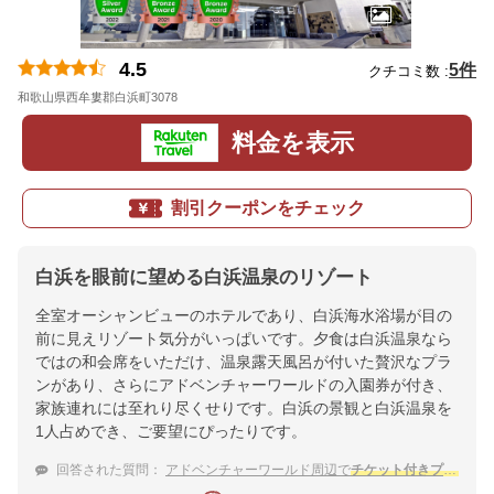
4.5
5件
クチコミ数 :
和歌山県西牟婁郡白浜町3078
地図
料金を表示
割引クーポンをチェック
白浜を眼前に望める白浜温泉のリゾート
全室オーシャンビューのホテルであり、白浜海水浴場が目の
前に見えリゾート気分がいっぱいです。夕食は白浜温泉なら
ではの和会席をいただけ、温泉露天風呂が付いた贅沢なプラ
ンがあり、さらにアドベンチャーワールドの入園券が付き、
家族連れには至れり尽くせりです。白浜の景観と白浜温泉を
1人占めでき、ご要望にぴったりです。
回答された質問：
アドベンチャーワールド周辺で
チケット付きプラン
が