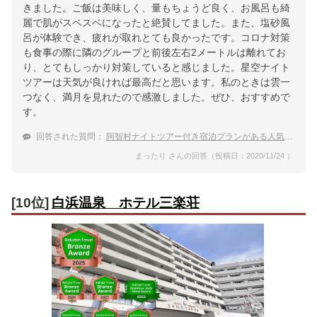
きました。ご飯は美味しく、量もちょうど良く、お風呂も綺
麗で肌がスベスベになったと絶賛してました。また、塩砂風
呂が体験でき、疲れが取れとても良かったです。コロナ対策
も食事の際に隣のグループと前後左右2メートルは離れてお
り、とてもしっかり対策していると感じました。星空ナイト
ツアーは天気が良ければ最高だと思います。私のときは雲一
つなく、満月を見れたので感激しました。ぜひ、おすすめで
す。
回答された質問：
阿智村ナイトツアー付き宿泊プランがある人気の温泉宿
まったり さんの回答（投稿日：2020/11/24 ）
[10位]
白浜温泉 ホテル三楽荘