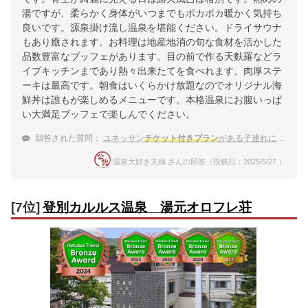
湯ですが、柔らかく身体がいつまでもポカポカ暖かく気持ち
良いです。源泉掛け流し温泉を堪能ください。ドライサウナ
もあり癒されます。お料理は地産地消の旬な食材を活かした
品数豊富なブッフェがあります。目の前で作る天麩羅などラ
イブキッチンまであり熱々出来たてを食べれます。肉厚ステ
ーキは最高です。朝食はいくらかけ放題なのでオリジナル海
鮮丼は誰もが楽しめるメニューです。本格温泉にお腹いっぱ
い大満足ブッフェで楽しんでください。
回答された質問：
ユネッサン
チケット付きプラン
がある子連れにおすすめの温泉宿
温泉大好き夫婦 さんの回答（投稿日：2025/5/27 ）
[7位]
登別カルルス温泉 湯元オロフレ荘