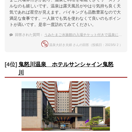
ルなのも嬉しいです。温泉は露天風呂がやはり気持ち良く天
気であれば星空が見えます。バイキングも品数豊富なので大
満足な食事です。一人旅でも気を使わなくて良いのもポイン
トが高いです。是非一度訪れてみてください。
回答された質問：
うみたまご水族館の入場チケット付きで温泉に入れる宿を教えてください。
温泉大好き夫婦 さんの回答（投稿日：2023/5/ 2 ）
[4位]
鬼怒川温泉 ホテルサンシャイン鬼怒
川