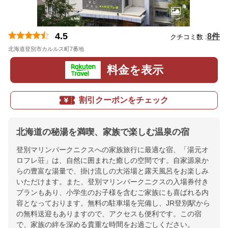
4.5
8件
クチコミ数 :
北海道登別市カルルス町7番地
地図
料金を表示
割引クーポンをチェック
北海道の秘湯を満喫、家族で楽しむ温泉の宿
登別マリンパークニクスへの家族旅行に最適な宿、「湯元オ
ロフレ荘」は、自然に囲まれた癒しの空間です。自家源泉か
らの豊富な湯量で、掛け流しの大浴場と露天風呂をお楽しみ
いただけます。また、登別マリンパークニクスの入場券付き
プランもあり、小学生のお子様を含むご家族にも喜ばれる内
容となっております。無料の駐車場を完備し、JR登別駅から
の無料送迎もありますので、アクセスも便利です。この宿
で、家族の絆を深める貴重な時間をお過ごしください。