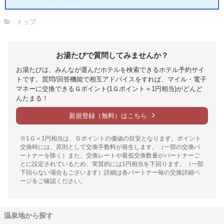
トップ
お湯たびで質問してみませんか？
お湯たびは、みんなが選んだホテルを検索できるホテル予約サイ
トです。質問/回答機能で相互アドバイスをすれば、マイル・電子
マネーに交換できるＧポイント(1Ｇポイント＝1円相当)がどんど
んたまる！
新規登録（無料）はこちら
※1Ｇ＝1円相当は、Ｇポイントの価値の目安となります。ポイント
交換時には、原則として交換手数料が発生します。（一部の交換パ
ートナーを除く）また、交換レートや最低交換数量がパートナーご
とに設定されているため、実質的には1円相当を下回ります。（一部
下回らない場合もございます）詳細は各パートナー毎の交換詳細ペ
ージをご確認ください。
温泉地から探す