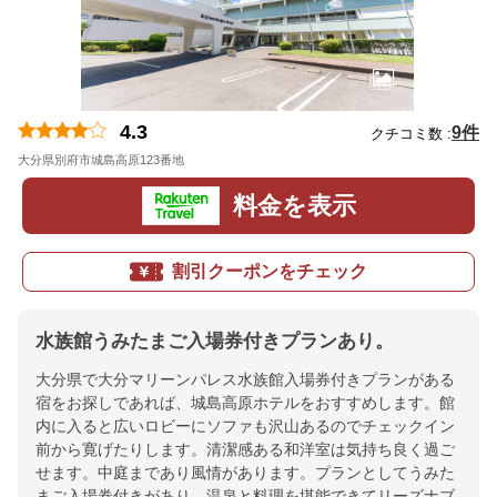
4.3
9件
クチコミ数 :
大分県別府市城島高原123番地
地図
料金を表示
割引クーポンをチェック
水族館うみたまご入場券付きプランあり。
大分県で大分マリーンパレス水族館入場券付きプランがある
宿をお探しであれば、城島高原ホテルをおすすめします。館
内に入ると広いロビーにソファも沢山あるのでチェックイン
前から寛げたりします。清潔感ある和洋室は気持ち良く過ご
せます。中庭まであり風情があります。プランとしてうみた
まご入場券付きがあり、温泉と料理を堪能できてリーズナブ