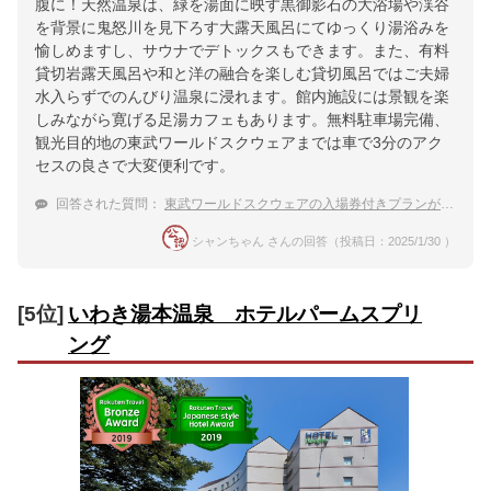
腹に！天然温泉は、緑を湯面に映す黒御影石の大浴場や渓谷
を背景に鬼怒川を見下ろす大露天風呂にてゆっくり湯浴みを
愉しめますし、サウナでデトックスもできます。また、有料
貸切岩露天風呂や和と洋の融合を楽しむ貸切風呂ではご夫婦
水入らずでのんびり温泉に浸れます。館内施設には景観を楽
しみながら寛げる足湯カフェもあります。無料駐車場完備、
観光目的地の東武ワールドスクウェアまでは車で3分のアク
セスの良さで大変便利です。
回答された質問：
東武ワールドスクウェアの入場券付きプランがある鬼怒川温泉のおすすめ宿を教えて
シャンちゃん さんの回答（投稿日：2025/1/30 ）
[5位]
いわき湯本温泉 ホテルパームスプリ
ング