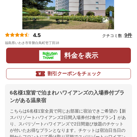
4.5
9件
クチコミ数 :
福島県いわき市常磐白鳥町壱丁田18
地図
料金を表示
割引クーポンをチェック
6名様1室皆で泊まれハワイアンズの入場券付プラ
ンがある温泉宿
こちらは6名様1室全員で同じお部屋に宿泊できご希望の【新
スパリゾートハワイアンズ2日間入場券付2食付プラン】があ
り、スパリゾートハワイアンズで2日間遊び放題のチケット
が付いたお得なプランとなります。チケットは宿泊日当日の
朝からフロントにて受け取り可能でスパリゾートハワイアン