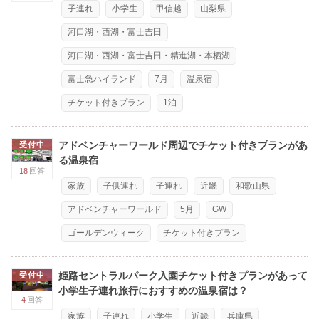
子連れ
小学生
甲信越
山梨県
河口湖・西湖・富士吉田
河口湖・西湖・富士吉田・精進湖・本栖湖
富士急ハイランド
7月
温泉宿
チケット付きプラン
1泊
アドベンチャーワールド周辺でチケット付きプランがあ
受付中
る温泉宿
18
回答
家族
子供連れ
子連れ
近畿
和歌山県
アドベンチャーワールド
5月
GW
ゴールデンウィーク
チケット付きプラン
姫路セントラルパーク入園チケット付きプランがあって
受付中
小学生子連れ旅行におすすめの温泉宿は？
4
回答
家族
子連れ
小学生
近畿
兵庫県