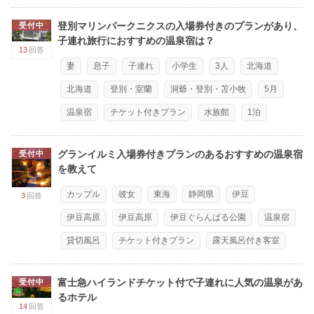
登別マリンパークニクスの入場券付きのプランがあり、
受付中
子連れ旅行におすすめの温泉宿は？
13
回答
妻
息子
子連れ
小学生
3人
北海道
北海道
登別・室蘭
洞爺・登別・苫小牧
5月
温泉宿
チケット付きプラン
水族館
1泊
グランイルミ入場券付きプランのあるおすすめの温泉宿
受付中
を教えて
カップル
彼女
東海
静岡県
伊豆
3
回答
伊豆高原
伊豆高原
伊豆ぐらんぱる公園
温泉宿
貸切風呂
チケット付きプラン
露天風呂付き客室
富士急ハイランドチケット付で子連れに人気の温泉があ
受付中
るホテル
14
回答