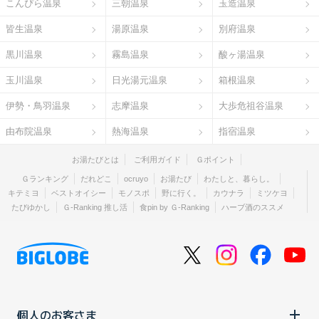
こんぴら温泉
三朝温泉
玉造温泉
皆生温泉
湯原温泉
別府温泉
黒川温泉
霧島温泉
酸ヶ湯温泉
玉川温泉
日光湯元温泉
箱根温泉
伊勢・鳥羽温泉
志摩温泉
大歩危祖谷温泉
由布院温泉
熱海温泉
指宿温泉
お湯たびとは
ご利用ガイド
Ｇポイント
Ｇランキング
だれどこ
ocruyo
お湯たび
わたしと、暮らし。
キテミヨ
ベストオイシー
モノスポ
野に行く。
カウナラ
ミツケヨ
たびゆかし
Ｇ-Ranking 推し活
食pin by Ｇ-Ranking
ハーブ酒のススメ
個人のお客さま