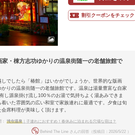
割引クーポンをチェック
画家・棟方志功ゆかりの温泉街随一の老舗旅館で
越しでしたら「椿館」はいかがでしょうか。世界的な版画
ゆかりの温泉街随一の老舗旅館です。温泉は湯量豊富な自家
有し源泉掛け流し100％のお湯で気持ちよく湯あみできま
ち着いた雰囲気の広い和室で家族連れに最適です。夕食は旬
た会席料理が美味しく頂けます。
問：
浅虫温泉
｜子連れにおすすめ！春休みに泊まれる穴場な宿は？
Behind The Line さんの回答（投稿日：2026/5/22 ）