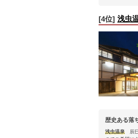
浅虫
[4位]
歴史ある落
浅虫温泉
辰巳