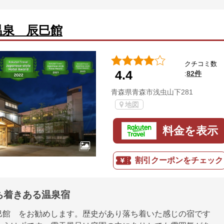
温泉 辰巳館
クチコミ数
4.4
82件
:
青森県青森市浅虫山下281
地図
料金を表示
割引クーポンをチェック
ち着きある温泉宿
館 をお勧めします。歴史があり落ち着いた感じの宿です