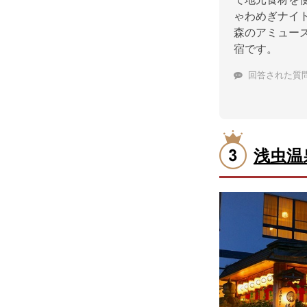
ゃわめぎナイ
森のアミュー
宿です。
回答された質
浅虫温