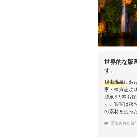
世界的な版
す。
浅虫温泉
にお
家・棟方志功
源泉を9本も保
す。客室は落
の素材を使っ
回答された質