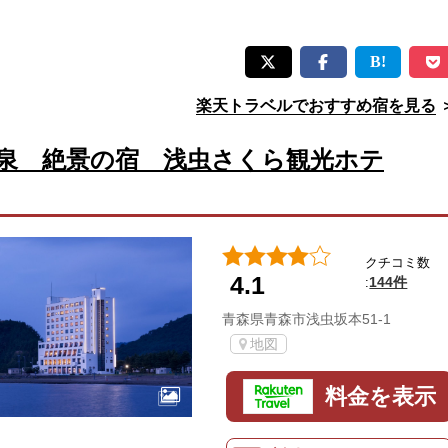
楽天トラベルでおすすめ宿を見る
泉 絶景の宿 浅虫さくら観光ホテ
クチコミ数
4.1
144件
:
青森県青森市浅虫坂本51-1
地図
料金を表示