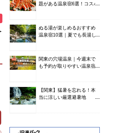
題がある温泉宿6選！コスパ
の高い宿からご褒美旅まで
ぬる湯が楽しめるおすすめ
＞
温泉宿10選｜夏でも長湯し
やすい名湯を温泉ソムリエ
が厳選
関東の穴場温泉｜今週末で
も予約が取りやすい温泉宿
を温泉ソムリエが紹介
【関東】猛暑を忘れる！本
当に涼しい厳選避暑地
TOP10