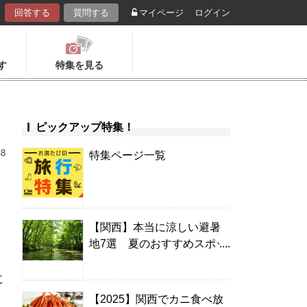
回答する
質問する
マイページ
ログイン
す
特集を見る
ピックアップ特集！
48
特集ページ一覧
【関西】本当に涼しい避暑
地7選 夏のおすすめスポッ
ト＆温泉宿
に
【2025】関西でカニ食べ放