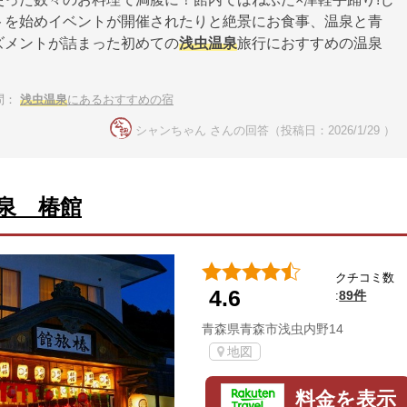
トを始めイベントが開催されたりと絶景にお食事、温泉と青
ズメントが詰まった初めての
浅虫温泉
旅行におすすめの温泉
問：
浅虫温泉
にあるおすすめの宿
シャンちゃん さんの回答（投稿日：2026/1/29 ）
泉 椿館
クチコミ数
4.6
89件
:
青森県青森市浅虫内野14
地図
料金を表示