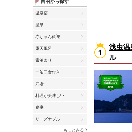
目的から探す
温泉宿
温泉
赤ちゃん歓迎
浅虫温
露天風呂
ル
素泊まり
一泊二食付き
穴場
料理が美味しい
食事
リーズナブル
もっとみる