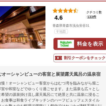
クチコミ数
4.6
133件
:
青森県青森市浅虫蛍谷31
地図
料金を表示
割引クーポンをチェック
むオーシャンビューの客室と展望露天風呂の温泉宿
自慢！オーシャンビュー客室からはむつ湾を臨みながら堀こ
洋室や和室などでゆっくり過ごせます。また温泉も広々とし
ご希望の源泉掛け流し露天風呂にて絶景と共に温泉に浸るこ
。お食事は和食ライブキッチンのハーフビュッフェスタイル
使った数々のお料理で満腹に！館内ではねぶた×津軽手踊り!じ