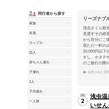
同行者から探す
リーズナブ
家族
浅虫さくら観
友達
見渡すその絶
から存分にご
カップル
宿ただ一軒の
20,000円
恋人
すし、ホタテ
赤ちゃん連れ
のご旅行の際
子連れ
回答された質
2人
子供連れ
浅虫温
一人旅
いせん