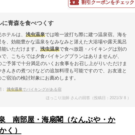
割引クーポンをチェック
ルに青森を食べつくす
光ホテルは、
浅虫温泉
では唯一波打ち際に建つ温泉宿。海を
景を、効能豊かな温泉をなみなみと湛えた大浴場や露天風呂
堪能いただけます。
浅虫温泉
で食べ放題・バイキングは別の
みで、こちらでは夕食バイキングプランはありませんが、
以下のご予算で十分満足のいくお食事をお召し上がりいただけま
やきんきの煮つけなどの追加料理も可能ですので、お友達と
のご宿泊の検討対象にお薦めします。
問：
浅虫温泉
でバイキングがある宿
ほっこり法師 さんの回答（投稿日：2021/3/ 8 ）
泉 南部屋・海扇閣（なんぶや・か
かく）