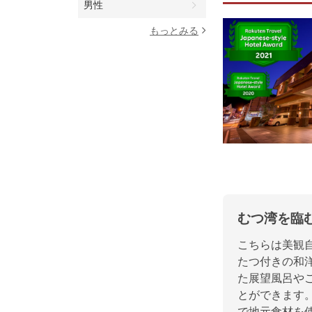
男性
もっとみる
むつ湾を臨
こちらは美観
たつ付きの和
た展望風呂や
とができます
で地元食材を