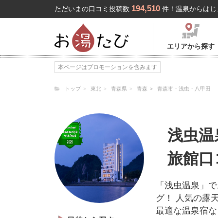
194,510
ただいまの口コミ投稿数
件！温泉からはじ
エリアから探す
本ページはプロモーションを含みます
トップ
東北
青森県
青森
青森市・浅虫・八甲田
浅虫温
旅館口
「浅虫温泉」で
グ！ 人気の露
最適な温泉宿な