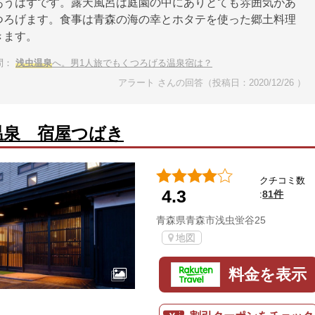
あうはずです。露天風呂は庭園の中にありとても雰囲気があ
つろげます。食事は青森の海の幸とホタテを使った郷土料理
きます。
問：
浅虫温泉
へ。男1人旅でもくつろげる温泉宿は？
アラート さんの回答（投稿日：2020/12/26 ）
温泉 宿屋つばき
クチコミ数
4.3
81件
:
青森県青森市浅虫蛍谷25
地図
料金を表示