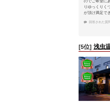
のでご希望に
りゆっくりく
が頂け満足で
回答された質
浅虫
[5位]