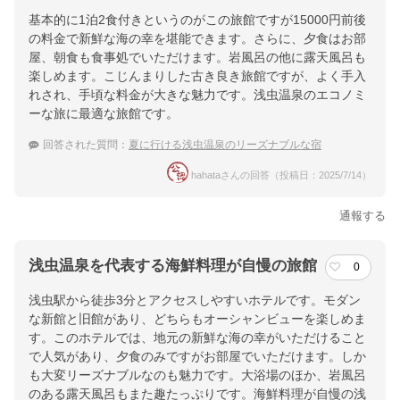
基本的に1泊2食付きというのがこの旅館ですが15000円前後
の料金で新鮮な海の幸を堪能できます。さらに、夕食はお部
屋、朝食も食事処でいただけます。岩風呂の他に露天風呂も
楽しめます。こじんまりした古き良き旅館ですが、よく手入
れされ、手頃な料金が大きな魅力です。浅虫温泉のエコノミ
ーな旅に最適な旅館です。
回答された質問：
夏に行ける浅虫温泉のリーズナブルな宿
hahataさんの回答（投稿日：2025/7/14）
通報する
浅虫温泉を代表する海鮮料理が自慢の旅館
0
浅虫駅から徒歩3分とアクセスしやすいホテルです。モダン
な新館と旧館があり、どちらもオーシャンビューを楽しめま
す。このホテルでは、地元の新鮮な海の幸がいただけること
で人気があり、夕食のみですがお部屋でいただけます。しか
も大変リーズナブルなのも魅力です。大浴場のほか、岩風呂
のある露天風呂もまた趣たっぷりです。海鮮料理が自慢の浅