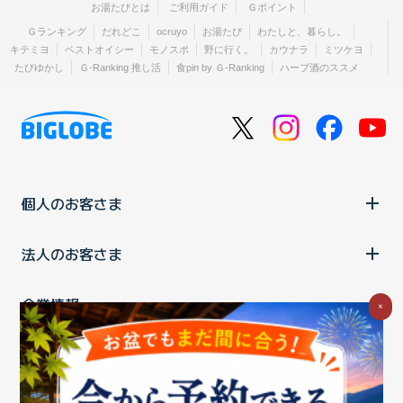
お湯たびとは
ご利用ガイド
Ｇポイント
Ｇランキング
だれどこ
ocruyo
お湯たび
わたしと、暮らし。
キテミヨ
ベストオイシー
モノスポ
野に行く。
カウナラ
ミツケヨ
たびゆかし
Ｇ-Ranking 推し活
食pin by Ｇ-Ranking
ハーブ酒のススメ
個人のお客さま
法人のお客さま
企業情報
×
ご利用中の方