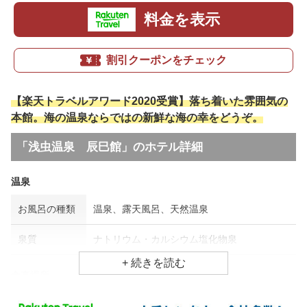
料金を表示
割引クーポンをチェック
【楽天トラベルアワード2020受賞】落ち着いた雰囲気の
本館。海の温泉ならではの新鮮な海の幸をどうぞ。
「浅虫温泉 辰巳館」のホテル詳細
温泉
お風呂の種類
温泉、露天風呂、天然温泉
泉質
ナトリウム・カルシウム塩化物泉
食事場所
朝食
広間