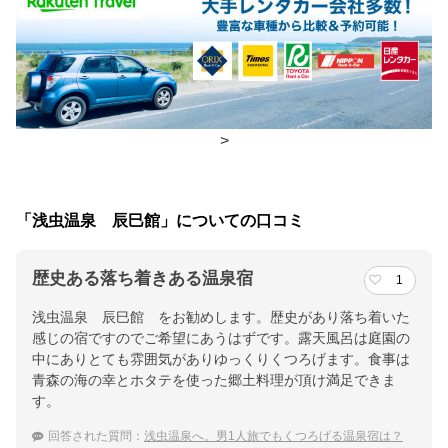
夕食
部屋、広間
チェックイン・チェックアウト時間
チェックイン
15:00(最終チェックイン：19:30)
>
チェックアウ
10:00
ト
「浅虫温泉 辰巳館」についての口コミ
交通アクセス
歴史ある落ち着きある温泉宿
ＪＲ 浅虫温泉駅より徒歩３分
1
浅虫温泉 辰巳館 をお勧めします。歴史があり落ち着いた
提供：楽天トラベル
感じの宿ですのでご希望にあうはずです。露天風呂は庭園の
楽天トラベルで
中にありとても雰囲気がありゆっくりくつろげます。食事は
青森の海の幸とホタテを使った郷土料理が頂け満足できま
ホテル詳細を詳しく見る
す。
回答された質問：
浅虫温泉へ。男1人旅でもくつろげる温泉宿は？