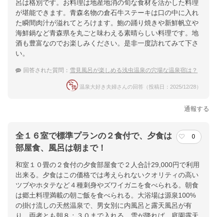
呂は格別です。お料理は地産地消の旬な食材を活かした料理
が堪能できます。青森名物の倉石牛ステーキは口の中に入れ
た瞬間肉汁が溢れてとろけます。鮑の踊り焼きや新鮮帆立や
海鮮鍋など青森県を丸ごと味わえる素晴らしい料理です。地
酒も豊富なのでお楽しみください。是非一度訪れてみて下さ
い。
回答された質問：
雪見風呂が楽しめる浅虫温泉の穴場な温泉宿は？
温泉大好き夫婦さんの回答（投稿日：2025/12/28）
通報する
全１６室で標準プランの２食付で、夕食は
0
部屋食、風呂は朝まで！
和室１０畳の２食付の夕食部屋食で２人合計29,000円で利用
出来る。夕食はこの価格では考えられないクオリティの高い
ツブやホタテなど４種刺身やズワイガニを食べられる。朝食
は郷土料理満載の朝ご飯を食べられる。大浴場は源泉100%
の掛け流しの天然温泉で、男女別に内風呂と露天風呂が有
り、両者とも朝８：３０まで入れる。雪が降れば、庭園露天