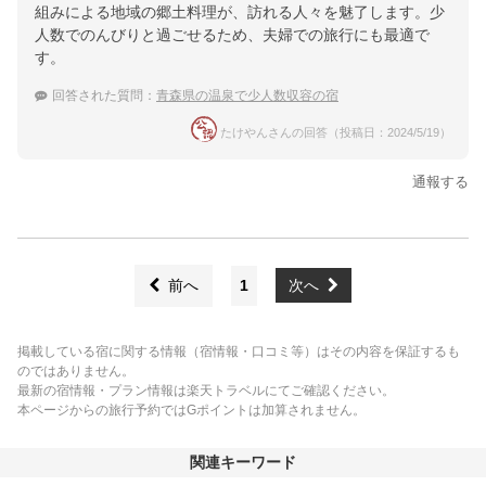
組みによる地域の郷土料理が、訪れる人々を魅了します。少
人数でのんびりと過ごせるため、夫婦での旅行にも最適で
す。
回答された質問：
青森県の温泉で少人数収容の宿
たけやんさんの回答（投稿日：2024/5/19）
通報する
前へ
1
次へ
掲載している宿に関する情報（宿情報・口コミ等）はその内容を保証するも
のではありません。
最新の宿情報・プラン情報は楽天トラベルにてご確認ください。
本ページからの旅行予約ではGポイントは加算されません。
関連キーワード