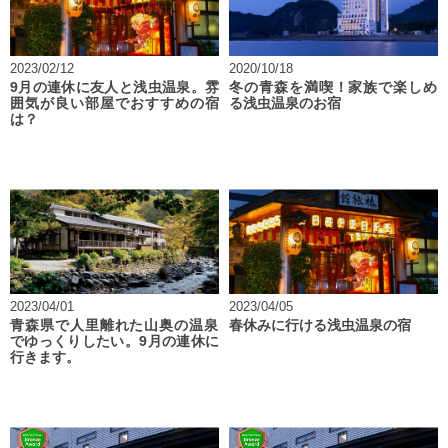
2023/02/12
2020/10/18
9月の連休に友人と浅虫温泉。雰
冬の青森を満喫！家族で楽しめ
囲気が良い部屋でおすすめの宿
る浅虫温泉のお宿
は？
2023/04/01
2023/04/05
青森県で人里離れた山奥の温泉
春休みに行ける浅虫温泉の宿
でゆっくりしたい。9月の連休に
行きます。