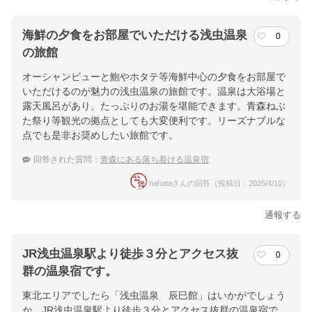
海鮮の夕食をお部屋でいただける浅虫温泉
0
の旅館
オーシャンビューと鮑やホタテ等海鮮中心の夕食をお部屋で
いただけるのが魅力の浅虫温泉の旅館です。温泉は大浴場と
露天風呂があり、たっぷりのお湯を堪能できます。青森ねぶ
た祭り等観光の拠点としても大変便利です。リーズナブルな
点でも是非お奨めしたい旅館です。
回答された質問：
青森にある落ち着ける温泉宿
hahataさんの回答（投稿日：2025/4/10）
通報する
JR浅虫温泉駅より徒歩３分とアクセス抜
0
群の温泉宿です。
東北エリアでしたら「浅虫温泉 辰巳館」はいかがでしょう
か。JR浅虫温泉駅より徒歩３分とアクセス抜群の温泉宿で