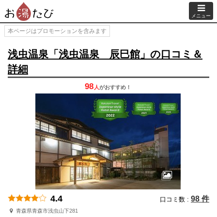
メニュー
本ページはプロモーションを含みます
浅虫温泉「浅虫温泉 辰巳館」の口コミ＆
詳細
98
人
が
おすすめ！
4.4
98 件
口コミ数 :
青森県青森市浅虫山下281