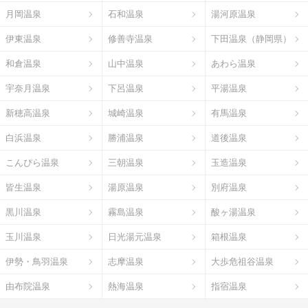
月岡温泉
石和温泉
湯河原温泉
伊東温泉
修善寺温泉
下田温泉（静岡県）
和倉温泉
山中温泉
あわら温泉
宇奈月温泉
下呂温泉
平湯温泉
新穂高温泉
城崎温泉
有馬温泉
白浜温泉
勝浦温泉
道後温泉
こんぴら温泉
三朝温泉
玉造温泉
皆生温泉
湯原温泉
別府温泉
黒川温泉
霧島温泉
酸ヶ湯温泉
玉川温泉
日光湯元温泉
箱根温泉
伊勢・鳥羽温泉
志摩温泉
大歩危祖谷温泉
由布院温泉
熱海温泉
指宿温泉