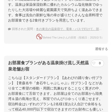
す。温泉は保温保湿効果に優れたカルシウム塩化物泉でゆっ
たりした大浴場や綺麗な庭園露天で気持ちよく湯あみできま
す。食事は浅虫の新鮮な海の幸が盛りだくさんな会席料理で
お部屋食できる2食付きプランを用意しています。
回答された質問：
冬の東北の温泉宿で、電車・バスで行けて、部屋食の温泉宿
Behind The Lineさんの回答（投稿日：2025/2/ 5）
通報する
お部屋食プランがある温泉掛け流し天然温
0
泉老舗お宿
こちらは【スタンダードプラン】【あわびの踊り食い付プラ
ン】【青森名牛『倉石牛しゃぶしゃぶ』付プラン】などがあ
り全てご希望の移動・周囲に気兼ねすることなく寛ぎの中、
お部屋食にて舌鼓できます。お部屋は全てのお部屋から陸奥
湾＆湯の島海が見え、和室でのんびりゆっくり過ごせます。
宿泊料金はいずれのプランも2名様1室お2人合計で余裕をも
って税込40,000円以下で宿泊できますのでお財布にも優しい