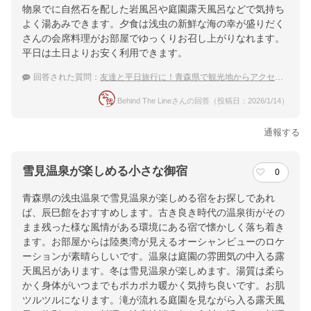
物泉でに自然石を配した岩風呂や庭園露天風呂などで気持ち
よく湯あみできます。夕食は浅虫の新鮮な海の幸が盛りだく
さんの会席料理がお部屋でゆっくりお召し上がりなれます。
平日は土日よりお安く利用できます。
回答された質問：
友達と平日旅行に！青森県で観光地からアクセスもしやすい温泉宿
Behind The Lineさんの回答（投稿日：2026/1/14）
通報する
雪見温泉が楽しめる小さな御宿
0
青森県の浅虫温泉で雪見温泉が楽しめる宿をお探しであれ
ば、辰巳館をおすすめします。古き良き時代の温泉街がその
まま残った様な風情がある環境にある宿で懐かしく落ち着き
ます。お部屋からは陸奥湾が見えるオーシャンビューのロケ
ーションが素晴らしいです。温泉は庭園の雰囲気の中入る露
天風呂があります。冬は雪見温泉が楽しめます。湯質は柔ら
かく身体がいつまでもポカポカ暖かく気持ち良いです。お肌
ツルツルになります。滝が流れる庭園を見ながら入る露天風