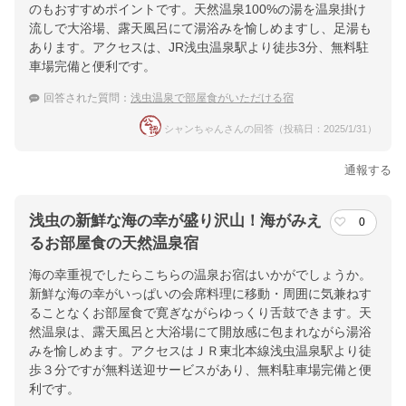
のもおすすめポイントです。天然温泉100%の湯を温泉掛け
流しで大浴場、露天風呂にて湯浴みを愉しめますし、足湯も
あります。アクセスは、JR浅虫温泉駅より徒歩3分、無料駐
車場完備と便利です。
回答された質問：
浅虫温泉で部屋食がいただける宿
シャンちゃんさんの回答（投稿日：2025/1/31）
通報する
浅虫の新鮮な海の幸が盛り沢山！海がみえ
0
るお部屋食の天然温泉宿
海の幸重視でしたらこちらの温泉お宿はいかがでしょうか。
新鮮な海の幸がいっぱいの会席料理に移動・周囲に気兼ねす
ることなくお部屋食で寛ぎながらゆっくり舌鼓できます。天
然温泉は、露天風呂と大浴場にて開放感に包まれながら湯浴
みを愉しめます。アクセスはＪＲ東北本線浅虫温泉駅より徒
歩３分ですが無料送迎サービスがあり、無料駐車場完備と便
利です。