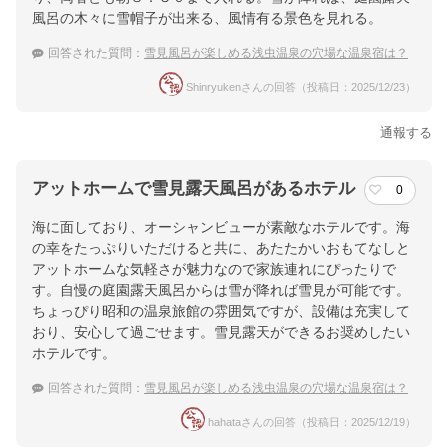
風呂の木々に雪帽子が出来る、風情有る景色を見れる。
回答された質問：
雪見風呂が楽しめる浅虫温泉の穴場な温泉宿は？
Shinryukenさんの回答（投稿日：2025/12/23）
通報する
アットホームで雪見露天風呂があるホテル
0
海に面しており、オーシャンビューが素敵なホテルです。海
の幸をたっぷりいただけると共に、あたたかいおもてなしと
アットホームな気軽さが魅力なので家族連れにぴったりで
す。自慢の庭園露天風呂からは雪が降れば雪見が可能です。
ちょっぴり昭和の温泉旅館の雰囲気ですが、設備は充実して
おり、安心して過ごせます。雪見露天ができるお奨めしたい
ホテルです。
回答された質問：
雪見風呂が楽しめる浅虫温泉の穴場な温泉宿は？
hahataさんの回答（投稿日：2025/12/19）