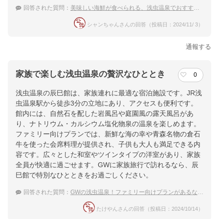
回答された質問：
美味しい海鮮が食べられる、浅虫温泉でおすすめの温泉宿を教えてください
シャンちゃんさんの回答（投稿日：2024/11/ 3）
通報する
家族で楽しむ浅虫温泉の贅沢なひととき
0
浅虫温泉の辰巳館は、家族連れに最適な宿泊施設です。JR浅
虫温泉駅から徒歩3分の立地にあり、アクセスも便利です。
館内には、自然石を配した岩風呂や庭園風の露天風呂があ
り、ナトリウム・カルシウム塩化物泉の温泉を楽しめます。
ファミリー向けプランでは、新鮮な海の幸や青森名物の倉石
牛を使った会席料理が提供され、子供も大人も満足できる内
容です。広々とした和室やツインタイプの洋室があり、家族
全員が快適に過ごせます。GWに家族旅行で訪れるなら、辰
巳館で特別なひとときをお過ごしください。
回答された質問：
GWの浅虫温泉！ファミリー向けプランがあるなど子連れでも安心できる宿のおすすめは？
たけやんさんの回答（投稿日：2024/10/14）