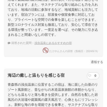
えてくれます。また、サステナブルな取り組みにも力を入れ
ており、地域の活動に参加するなど、地域貢献にも注力して
います。宿泊プランには、部屋食や個室食事に対応してお
り、プライベートな空間での食事を楽しむことができます。
新型コロナウイルス対策も徹底しており、安心して滞在でき
る環境が整っています。一度足を運べば、その魅力に引き込
まれること間違いなしの宿です。
回答された質問：
浅虫温泉にあるおすすめの宿
たけやんさんの回答（投稿日：2024/6/ 9）
通報する
海辺の癒しと温もりを感じる宿
0
青森県の浅虫温泉に位置するこの宿は、海に面した白亜のリ
ゾート風新館と、昔ながらの木造温泉旅館の本館からなり、
どちらも温もりと落ち着きを提供します。自然石を配した岩
風呂の大浴場や庭園風の露天風呂で、心身ともにリフレッシ
ュ。新鮮な海の幸を堪能できる食事と、サステナブルな取り