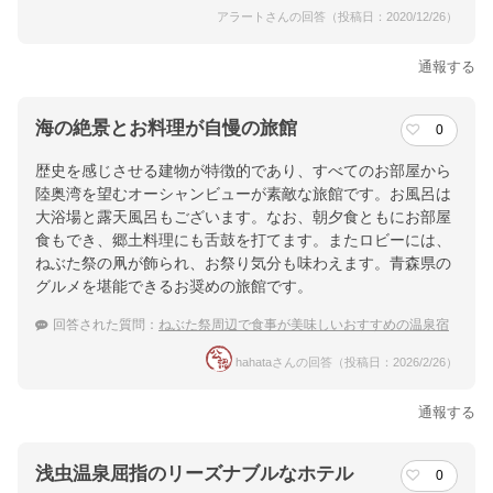
アラートさんの回答（投稿日：2020/12/26）
通報する
海の絶景とお料理が自慢の旅館
0
歴史を感じさせる建物が特徴的であり、すべてのお部屋から
陸奥湾を望むオーシャンビューが素敵な旅館です。お風呂は
大浴場と露天風呂もございます。なお、朝夕食ともにお部屋
食もでき、郷土料理にも舌鼓を打てます。またロビーには、
ねぶた祭の凧が飾られ、お祭り気分も味わえます。青森県の
グルメを堪能できるお奨めの旅館です。
回答された質問：
ねぶた祭周辺で食事が美味しいおすすめの温泉宿
hahataさんの回答（投稿日：2026/2/26）
通報する
浅虫温泉屈指のリーズナブルなホテル
0