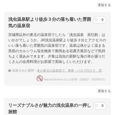
通報する
浅虫温泉駅より徒歩３分の落ち着いた雰囲
0
気の温泉宿
宮城県以外の東北の温泉宿でしたら「浅虫温泉 辰巳館」は
いかがでしょうか。JR浅虫温泉駅より徒歩３分とアクセスの
いい落ち着いた雰囲気の温泉宿です。温泉は体がよく温まる
美肌のカルシウム塩化物泉で風情ある岩露天風呂などで気持
ちよく湯あみできます。夕食は浅虫の新鮮な海の幸が盛りだ
くさんの会席料理がお部屋で美味しくいただけます。
回答された質問：
冬の東北の温泉宿で、電車・バスで行けて、部屋食の温泉宿
Natural Scienceさんの回答（投稿日：2025/9/15）
通報する
リーズナブルさが魅力の浅虫温泉の一押し
0
旅館