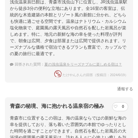
浅虫温泉辰巳館は、青森市浅虫山下に位置し、JR浅虫温泉駅
から徒歩3分の便利な立地にあります。全16室の客室は、伝
統的な木造建築の本館とリゾート風の新館に分かれ、どちら
も快適に過ごせる空間です。温泉はナトリウム・カルシウム
塩化物泉で、庭園風の露天風呂や自然石を配した岩風呂が楽
しめます。特に、地元の新鮮な海の幸を使った料理が評判
で、朝食は広間、夕食は部屋または広間で提供されます。リ
ーズナブルな価格で宿泊できるプランも豊富で、カップルで
の夏の旅行に最適です。
回答された質問：
夏の浅虫温泉をリーズナブルに楽しめる宿は？
たけやんさんの回答（投稿日：2024/6/19）
通報する
青森の秘境、海に抱かれる温泉宿の極み
0
青森市に位置するこの宿は、海の温泉ならではの新鮮な海の
幸を提供しており、落ち着いた雰囲気の本館でゆったりとし
た時間を過ごすことができます。自然石を配した岩風呂の大
浴場や庭園風の露天風呂は、訪れる人々に心地よい癒しを与