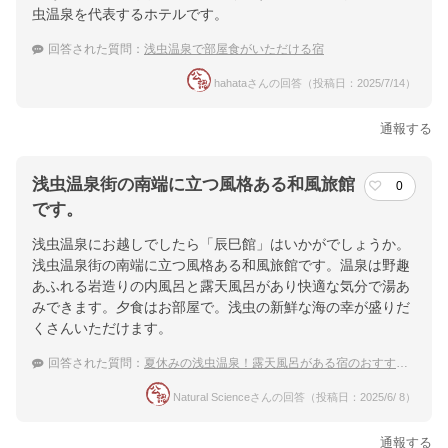
虫温泉を代表するホテルです。
回答された質問：
浅虫温泉で部屋食がいただける宿
hahataさんの回答（投稿日：2025/7/14）
通報する
浅虫温泉街の南端に立つ風格ある和風旅館
0
です。
浅虫温泉にお越しでしたら「辰巳館」はいかがでしょうか。
浅虫温泉街の南端に立つ風格ある和風旅館です。温泉は野趣
あふれる岩造りの内風呂と露天風呂があり快適な気分で湯あ
みできます。夕食はお部屋で。浅虫の新鮮な海の幸が盛りだ
くさんいただけます。
回答された質問：
夏休みの浅虫温泉！露天風呂がある宿のおすすめは？
Natural Scienceさんの回答（投稿日：2025/6/ 8）
通報する