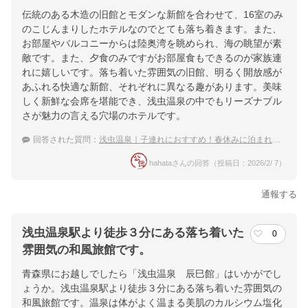
伝統のある木造の旧館とモダンな新館を合わせて、16室のみ
のこじんまりしたホテルなのでとても落ち着きます。また、
お部屋やバルコニーからは陸奥湾を眺められ、海の眺望が素
敵です。また、夕食のみですがお部屋食もできるのが家族連
れに嬉しいです。落ち着いた雰囲気の旧館、明るく開放感が
あふれる快適な新館、それぞれに異なる趣があります。美味
しく新鮮な会席を堪能でき、浅虫温泉の中でもリーズナブル
さが魅力の言える穴場のホテルです。
回答された質問：
浅虫温泉｜子連れにおすすめ！春休みに泊まれる穴場な宿は？
hahataさんの回答（投稿日：2026/2/ 7）
通報する
浅虫温泉駅より徒歩３分にある落ち着いた
0
雰囲気の和風旅館です。
青森県にお越しでしたら「浅虫温泉 辰巳館」はいかがでし
ょうか。浅虫温泉駅より徒歩３分にある落ち着いた雰囲気の
和風旅館です。温泉は体がよく温まる美肌のカルシウム塩化