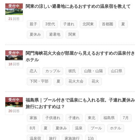
関東の涼しい避暑地にあるおすすめの温泉宿を教えて
受付中
21
回答
親子
3世代
子連れ
北関東
首都圏
夏
夏休み
避暑地
関東
関門海峡花火大会が部屋から見えるおすすめの温泉付き
受付中
ホテル
18
回答
恋人
カップル
彼氏
山陰・山陽
山口県
下関・宇部
夏
花火大会
花火
福島県｜プール付きで温泉にも入れる宿。子連れ夏休み
受付中
旅行におすすめは？
20
回答
家族
子供連れ
子連れ
東北
福島県
7月
8月
夏
夏休み
温泉
プール
ホテル
温泉宿
旅行
家族旅行
1泊