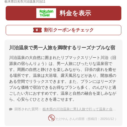
栃木県日光市川治温泉川治11
地図
料金を表示
割引クーポンをチェック
川治温泉で男一人旅を満喫するリーズナブルな宿
川治温泉の大自然に囲まれたリブマックスリゾート川治（旧
源泉の宿らんりょう）は、男一人旅にぴったりな温泉宿で
す。周囲の自然と静けさを楽しみながら、日頃の疲れを癒せ
る場所です。温泉は大浴場、露天風呂などがあり、開放感の
ある空間でリラックスできます。また、プランにはリーズナ
ブルな価格で宿泊できるお得なプランも多く、のんびりと過
ごしたい方におすすめです。温泉と自然の融合を楽しみなが
ら、心安らぐひとときを過ごせます。
回答された質問：
栃木県の川治温泉に男1人旅で行って温泉と自然をリーズナブルに楽しめる宿探してます。
たけやん さんの回答（投稿日：2025/1/12 ）