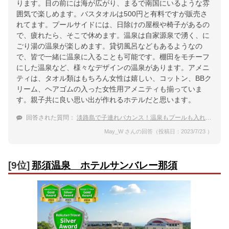
ります。目の前には海が広がり、まるで南国にいるような雰
囲気で楽しめます。バスタオルは500円と有料ですが販売さ
れてます。プールサイドには、日除けの屋根や椅子があるの
で、疲れたら、そこで休めます。温泉は自家源泉で湧く、に
ごり湯の温泉が楽しめます。貸切風呂などもあるようなの
で、皆で一緒に温泉に入ることも可能です。棚田をモチーフ
にした温泉など、様々なデザインの温泉があります。アメニ
ティは、タオル類はもちろん女性は嬉しい、コットン、BBク
リーム、ヘアゴムの入った女性用アメニティも揃っていま
す。親子共に良い思い出が作れるホテルだと思います。
回答された質問：
淡路島で子連れバカンス！温泉もプールも入れるホテルで人気なのはどこ？
May_W さんの回答（投稿日：2023/7/23 ）
[9位]
那須温泉 ホテルサンバレー那須