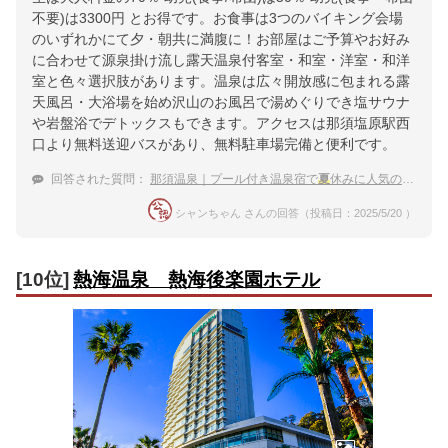
不要)は3300円 とお得です。お食事は3つのバイキング会場
のいずれかにて夕・朝共に満腹に！お部屋はご予算やお好み
に合わせて源泉掛け流し露天温泉付客室・和室・洋室・和洋
室と色々選択肢があります。温泉は広々開放感に包まれる露
天風呂・大浴場を始め沢山のお風呂で湯めぐりでき塩サウナ
や岩盤浴でデトックスもできます。アクセスは那須塩原駅西
口より無料送迎バスがあり、無料駐車場完備と便利です。
回答された質問：
那須温泉｜プール付き温泉宿で
夏
休みに人気のおすすめは？
シャンちゃん さんの回答（投稿日：2025/5/20 ）
[10位]
熱海温泉 熱海後楽園ホテル