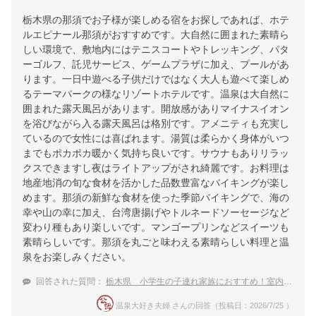
栃木県の那須でお子様が楽しめる宿をお探しであれば、ホテ
ルエピナール那須がおすすめです。大自然に囲まれた素晴ら
しい環境で、敷地内にはテニスコートやトレッキング、パタ
ーゴルフ、託児サービス、ゲームプラザに加え、プールがあ
ります。一日中遊べる子供だけではなく大人も遊べて楽しめ
るテーマパークの様なリゾートホテルです。温泉は大自然に
囲まれた露天風呂があります。開放感がありマイナスイオン
を浴びながら入る露天風呂は格別です。アメニティも充実し
ているので女性には喜ばれます。湯質は柔らかく身体がいつ
までもポカポカ暖かく気持ち良いです。サウナもありリラッ
クスできますし夜はライトアップがされ綺麗です。お料理は
地産地消の旬な食材を活かした品数豊富なバイキングが楽し
めます。那須の新鮮な食材を使った季節バイキングで、海の
幸や山の幸に加え、台湾唐揚げやトルネードソーセージなど
変わり種もあり楽しいです。マンゴープリンなどスイーツも
素晴らしいです。那須を丸ごと味わえる素晴らしい料理と温
泉をお楽しみください。
回答された質問：
栃木県 小学生の子連れ家族におすすめ！室内プールがある温泉宿
温泉大好き夫婦 さんの回答（投稿日：2026/7/25 ）