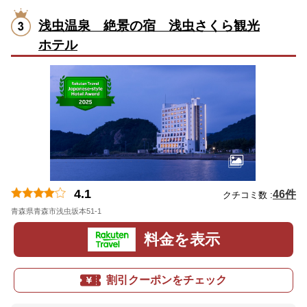
浅虫温泉 絶景の宿 浅虫さくら観光
ホテル
4.1
46件
クチコミ数 :
青森県青森市浅虫坂本51-1
地図
料金を表示
割引クーポンをチェック