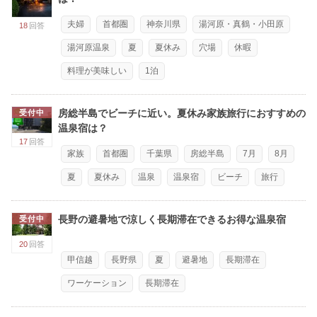
夫婦
首都圏
神奈川県
湯河原・真鶴・小田原
18
回答
湯河原温泉
夏
夏休み
穴場
休暇
料理が美味しい
1泊
房総半島でビーチに近い。夏休み家族旅行におすすめの
受付中
温泉宿は？
17
回答
家族
首都圏
千葉県
房総半島
7月
8月
夏
夏休み
温泉
温泉宿
ビーチ
旅行
長野の避暑地で涼しく長期滞在できるお得な温泉宿
受付中
20
回答
甲信越
長野県
夏
避暑地
長期滞在
ワーケーション
長期滞在