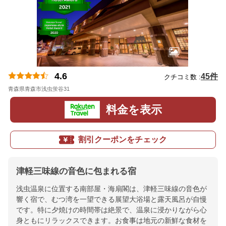
4.6
45件
クチコミ数 :
青森県青森市浅虫蛍谷31
地図
料金を表示
割引クーポンをチェック
津軽三味線の音色に包まれる宿
浅虫温泉に位置する南部屋・海扇閣は、津軽三味線の音色が
響く宿で、むつ湾を一望できる展望大浴場と露天風呂が自慢
です。特に夕焼けの時間帯は絶景で、温泉に浸かりながら心
身ともにリラックスできます。お食事は地元の新鮮な食材を