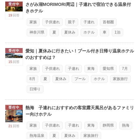
さがみ湖MORIMORI周辺｜子連れで宿泊できる温泉付
受付中
きホテル
19
回答
家族
子供連れ
親子
子連れ
首都圏
神奈川県
夏
夏休み
ホテル
車
1泊
愛知｜夏休みに行きたい！プール付き日帰り温泉ホテル
受付中
のおすすめは？
15
回答
家族
子供連れ
子連れ
東海
愛知県
7月
8月
夏
夏休み
プール
ホテル
家族旅行
日帰り
熱海 子連れにおすすめの客室露天風呂があるファミリ
受付中
ー向けホテル
家族
子供連れ
子連れ
東海
静岡県
熱海
21
回答
熱海温泉
夏
夏休み
家族旅行