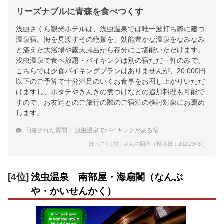
リーズナブルに青森を食べつくす
浅虫さくら観光ホテルは、浅虫温泉では唯一波打ち際に建つ
温泉宿。海を見渡すその絶景を、効能豊かな温泉をなみなみ
と湛えた大浴場や露天風呂から存分にご堪能いただけます。
浅虫温泉で食べ放題・バイキングは別の宿ただ一軒のみで、
こちらでは夕食バイキングプランはありませんが、20,000円
以下のご予算で十分満足のいくお食事をお召し上がりいただ
けますし、ホタテやきんきの煮つけなどの追加料理も可能で
すので、お友達とのご旅行の際のご宿泊の検討対象にお薦め
します。
回答された質問：
浅虫温泉でバイキングがある宿
ほっこり法師 さんの回答（投稿日：2021/3/ 8 ）
[4位]
浅虫温泉 南部屋・海扇閣（なんぶ
や・かいせんかく）