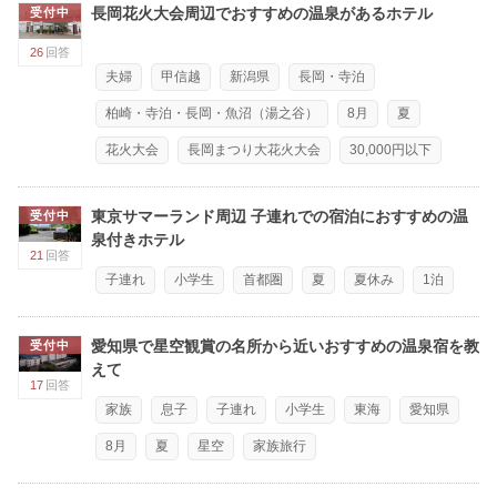
長岡花火大会周辺でおすすめの温泉があるホテル
受付中
26
回答
夫婦
甲信越
新潟県
長岡・寺泊
柏崎・寺泊・長岡・魚沼（湯之谷）
8月
夏
花火大会
長岡まつり大花火大会
30,000円以下
東京サマーランド周辺 子連れでの宿泊におすすめの温
受付中
泉付きホテル
21
回答
子連れ
小学生
首都圏
夏
夏休み
1泊
愛知県で星空観賞の名所から近いおすすめの温泉宿を教
受付中
えて
17
回答
家族
息子
子連れ
小学生
東海
愛知県
8月
夏
星空
家族旅行