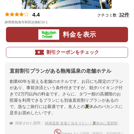
4.4
32件
クチコミ数 :
静岡県熱海市和田浜南町10-1
地図
料金を表示
割引クーポンをチェック
直前割引プランがある熱海温泉の老舗ホテル
創業60年を迎える老舗のホテルです。お日にち限定のプラン
があり、事前決済という条件付きですが、朝夕バイキング付
きで2万円以内の料金です。さらに、タワー館の高層階のお
部屋を利用できるプランにも別途直前割りプランがあるの
で、急なご旅行には最適です。友人との
夏
休みのバカンスに
是非お奨めしたいです。
回答された質問：
熱海温泉 友達と泊まりたい！
夏
休みに直前割が使えるおすすめ温泉宿
hahata さんの回答（投稿日：2025/8/29 ）