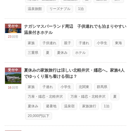
温泉旅館
リーズナブル
1泊
ナガシマスパーランド周辺 子供連れでも泊まりやすい
受付中
温泉付きホテル
23
回答
家族
子供連れ
親子
子連れ
小学生
東海
三重県
夏
夏休み
ホテル
夏休みの家族旅行は涼しい北軽井沢・嬬恋へ。家族4人
受付中
でゆっくり落ち着ける宿は？
家族
子連れ
小学生
北関東
群馬県
16
回答
万座・嬬恋・北軽井沢
万座・嬬恋・北軽井沢
夏
夏休み
避暑地
温泉宿
家族旅行
1泊
20,000円以下