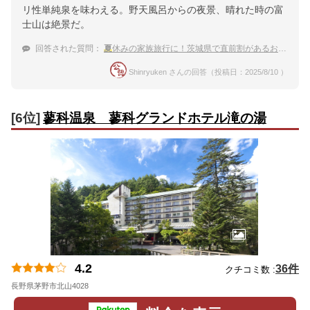
リ性単純泉を味わえる。野天風呂からの夜景、晴れた時の富
士山は絶景だ。
回答された質問：
夏
休みの家族旅行に！茨城県で直前割があるおすすめの宿は？
Shinryuken さんの回答（投稿日：2025/8/10 ）
[6位]
蓼科温泉 蓼科グランドホテル滝の湯
4.2
36件
クチコミ数 :
長野県茅野市北山4028
地図