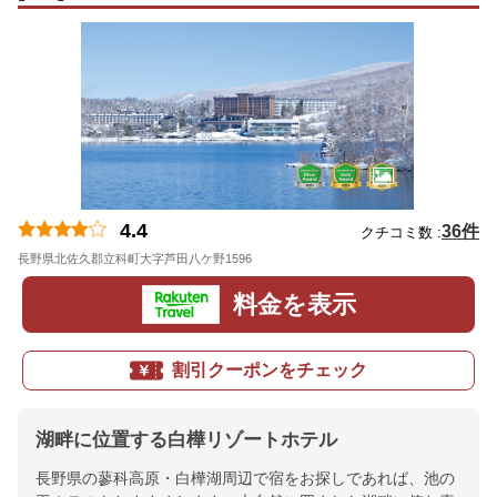
4.4
36件
クチコミ数 :
長野県北佐久郡立科町大字芦田八ケ野1596
地図
料金を表示
割引クーポンをチェック
湖畔に位置する白樺リゾートホテル
長野県の蓼科高原・白樺湖周辺で宿をお探しであれば、池の