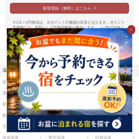
新規登録（無料）はこちら
※1Ｇ＝1円相当は、Ｇポイントの価値の目安となります。ポイント
交換時には、原則として交換手数料が発生します。（一部の交換パ
×
ートナーを除く）また、交換レートや最低交換数量がパートナーご
とに設定されているため、実質的には1円相当を下回ります。（一部
下回らない場合もございます）詳細は各パートナー毎の交換詳細ペ
ージをご確認ください。
温泉地から探す
定山渓温泉
登別温泉
十勝川温泉
湯の川温泉（北海道）
乳頭温泉
鳴子温泉
秋保温泉
東山温泉
蔵王温泉
銀山温泉
草津温泉
伊香保温泉
万座温泉
四万温泉
鬼怒川温泉
塩原温泉
野沢温泉
白骨温泉