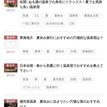
全国│ぬる湯の温泉で心身共にリラックス！夏でも気持
受付中
ち良い温泉宿
19
回答
友達
2人
夏
夏休み
温泉宿
風情ある宿
一泊二食付き
ぬるめのお湯
1泊
東海地方 夏休み旅行におすすめの穴場的な温泉宿は？
受付中
家族
東海
夏
夏休み
穴場
家族旅行
15
回答
日本全国・春から初夏に行く温泉宿でおすすめを教えて
受付中
下さい！
25
回答
友達
春
夏
露天風呂
自然
温泉宿
リフレッシュ
温泉旅行
湯河原温泉 夏休みに泊まりたい穴場な宿のおすすめ
受付中
は？