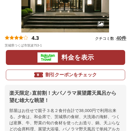
4.3
40件
クチコミ数 :
茨城県つくば市筑波753-1
地図
料金を表示
割引クーポンをチェック
楽天限定♪直前割！大パノラマ展望露天風呂から
望む雄大な眺望！
部屋はお任せで親子３名２食付合計で38,000円で利用出来
る。夕食は、和会席で、茨城県の食材、大洗港の海鮮、つく
ば産豚、牛、野菜の旬の食材を使ったお造り、鍋、天ぷらな
どの会席料理、展望大浴場、パノラマ野天風呂で単純アルカ