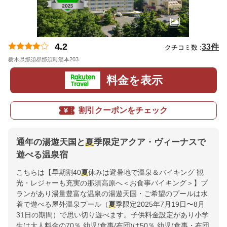
4.2
33件
クチコミ数 :
栃木県那須郡那須町湯本203
地図
料金を表示
割引クーポンをチェック
通年の湯遊天国と
夏
季限定アクア・ヴィーナスで
遊べる温泉宿
こちらは【早期割40
夏
休みは避暑地で温泉＆バイキング 観
光・レジャーも充実の那須高原へ＜お食事バイキング＞】プ
ランがあり湯量豊富な温泉の湯遊天国・ご希望のプールは水
着で遊べる屋外温泉プール（
夏
季限定2025年7月19日〜8月
31日の期間）で思い切り遊べます。子供料金設定があり小学
生は大人料金の70％ 幼児(食事/布団)は50％ 幼児(食事・布団