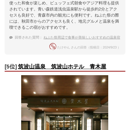
使った和食が楽しめ、ビュッフェ式朝食やアジア料理も提供
されています。青い森鉄道浅虫温泉駅から徒歩約2分とアク
セスも良好で、青森市内の観光にも便利です。ねぶた祭の際
には、秋田市からのアクセスも良く、地元グルメと温泉を満
喫できるこの宿がおすすめです。
回答された質問：
ねぶた祭周辺で食事が美味しいおすすめの温泉宿
たけやん さんの回答（投稿日：2024/9/23 ）
[5位]
筑波山温泉 筑波山ホテル 青木屋