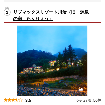
リブマックスリゾート川治（旧 源泉
の宿 らんりょう）
3.5
50件
クチコミ数 :