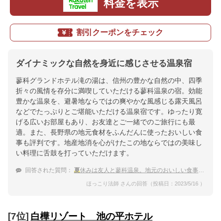
料金を表示
割引クーポンをチェック
ダイナミックな自然を身近に感じさせる温泉宿
蓼科グランドホテル滝の湯は、信州の豊かな自然の中、四季
折々の風情を存分に満喫していただける蓼科温泉の宿。効能
豊かな温泉を、避暑地ならではの爽やかな風感じる露天風呂
などでたっぷりとご堪能いただける温泉宿です。ゆったり寛
げる広いお部屋もあり、お友達とご一緒でのご旅行にも最
適。また、長野県の地元食材をふんだんに使ったおいしい食
事も評判です。地産地消を心がけたこの地ならではの美味し
い料理に舌鼓を打っていただけます。
回答された質問：
夏
休みは友人と蓼科温泉。地元のおいしい食事を食べられる宿を教えて！
ほっこり法師 さんの回答（投稿日：2023/5/16 ）
[7位]
白樺リゾート 池の平ホテル