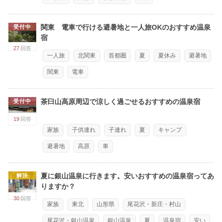
関東 電車で行ける避暑地と一人旅OKのおすすめ温泉
受付中
宿
27
回答
一人旅
北関東
首都圏
夏
夏休み
避暑地
関東
電車
茶臼山高原周辺で涼しく過ごせるおすすめの温泉宿
受付中
19
回答
家族
子供連れ
子連れ
夏
キャンプ
避暑地
高原
車
夏に銀山温泉に行きます。安いおすすめの温泉宿ってあ
解決
りますか？
30
回答
家族
東北
山形県
尾花沢・新庄・村山
尾花沢・銀山温泉
銀山温泉
夏
温泉宿
安い