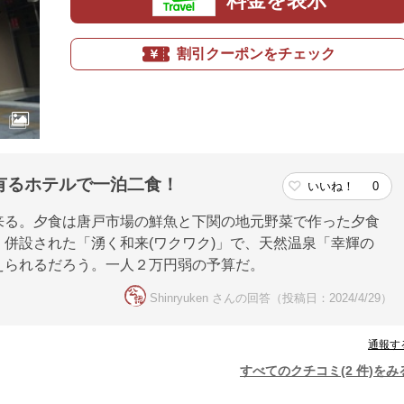
料金を表示
割引クーポンをチェック
有るホテルで一泊二食！
いいね！
0
来る。夕食は唐戸市場の鮮魚と下関の地元野菜で作った夕食
併設された「湧く和来(ワクワク)」で、天然温泉「幸輝の
えられるだろう。一人２万円弱の予算だ。
Shinryuken さんの回答（投稿日：2024/4/29）
通報す
すべてのクチコミ(2 件)をみ