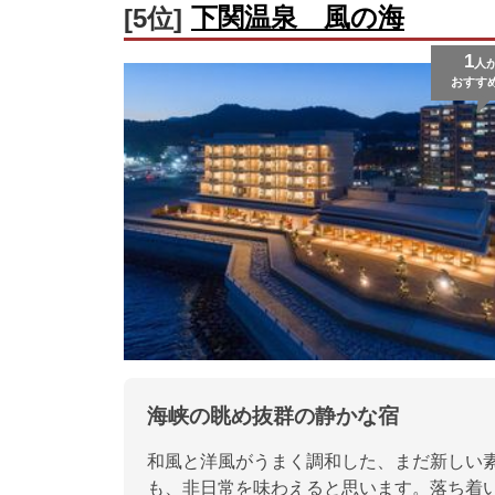
下関温泉 風の海
[5位]
1
人
おすす
海峡の眺め抜群の静かな宿
和風と洋風がうまく調和した、まだ新しい
も、非日常を味わえると思います。落ち着