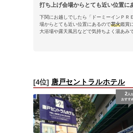
打ち上げ会場からとても近い位置に
下関にお越しでしたら「ドーミーインＰＲ
場からとても近い位置にあるので
花火
鑑賞
大浴場や露天風呂などで気持ちよく湯あみ
唐戸セントラルホテル
[4位]
2
人
おすす