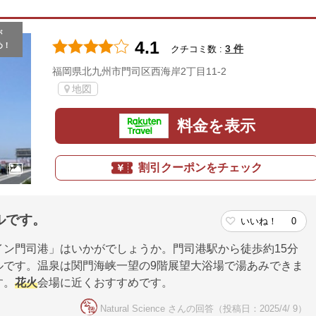
が
4.1
め！
3 件
クチコミ数 :
福岡県北九州市門司区西海岸2丁目11-2
地図
料金を表示
割引クーポンをチェック
ルです。
いいね！
0
ン門司港」はいかがでしょうか。門司港駅から徒歩約15分
ルです。温泉は関門海峡一望の9階展望大浴場で湯あみできま
す。
花火
会場に近くおすすめです。
Natural Science さんの回答（投稿日：2025/4/ 9）