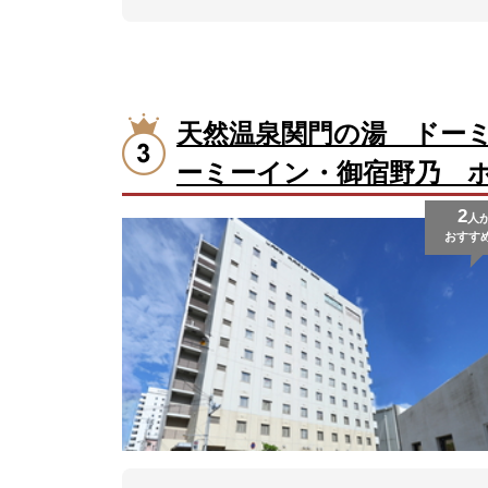
天然温泉関門の湯 ドー
ーミーイン・御宿野乃 
2
人
おすす