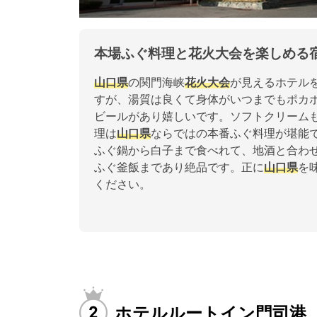
本場ふぐ料理と花火大会を楽しめる
山口県
の関門海峡
花火大会
が見えるホテル
すが、湯質は良くて身体がいつまでもポカ
ビールがあり嬉しいです。ソフトクリーム
理は
山口県
ならではの本番ふぐ料理が堪能
ふぐ鍋から白子まで食べれて、地酒と合わ
ふぐ釜飯まであり絶品です。正に
山口県
を
ください。
ホテルルートイン門司港