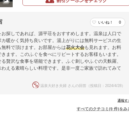
割引クーポンをチェック
宿
いいね！
0
をお探しであれば、源平荘をおすすめします。温泉は人口で
ポカ暖かく気持ち良いです。湯上がりには無料サービスの生
も無料で頂けます。お部屋からは
花火大会
も見れます。お料
できます。このふぐを食べにリピートするお客様もいます。
せる贅沢な食事を堪能できます。ふぐ刺しやふぐの天麩羅、
味わえる素晴らしい料理です。是非一度ご家族で訪れてみて
温泉大好き夫婦 さんの回答（投稿日：2024/4/28）
通報す
すべてのクチコミ(9 件)をみ