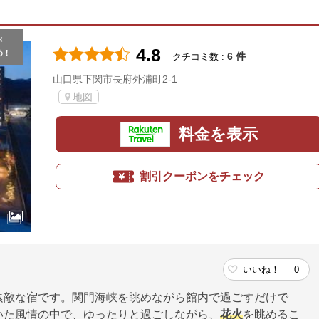
が
4.8
め！
6 件
クチコミ数 :
山口県下関市長府外浦町2-1
地図
料金を表示
割引クーポンをチェック
いいね！
0
素敵な宿です。関門海峡を眺めながら館内で過ごすだけで
いた風情の中で、ゆったりと過ごしながら、
花火
を眺めるこ