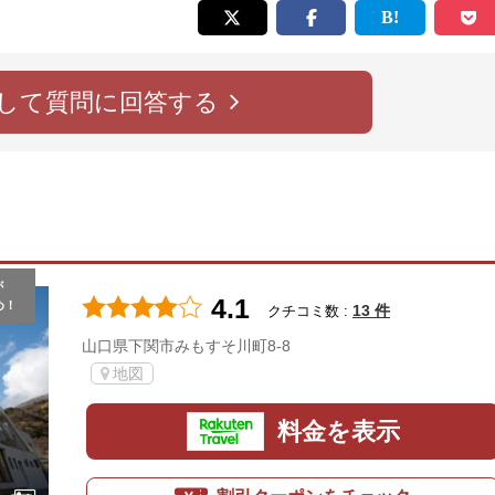
して質問に回答する
が
4.1
め！
13 件
クチコミ数 :
山口県下関市みもすそ川町8-8
地図
料金を表示