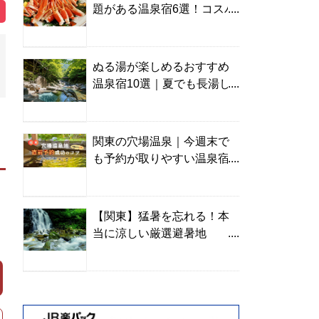
題がある温泉宿6選！コスパ
の高い宿からご褒美旅まで
ぬる湯が楽しめるおすすめ
温泉宿10選｜夏でも長湯し
やすい名湯を温泉ソムリエ
が厳選
関東の穴場温泉｜今週末で
も予約が取りやすい温泉宿
を温泉ソムリエが紹介
【関東】猛暑を忘れる！本
当に涼しい厳選避暑地
TOP10