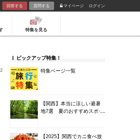
回答する
質問する
マイページ
ログイン
す
特集を見る
ピックアップ特集！
22
特集ページ一覧
【関西】本当に涼しい避暑
地7選 夏のおすすめスポッ
ト＆温泉宿
、
【2025】関西でカニ食べ放