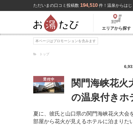
194,510
ただいまの口コミ投稿数
件！温泉からはじ
エリアから探す
本ページはプロモーションを含みます
トップ
6,93
受付中
関門海峡花火
の温泉付きホ
夏に、彼氏と山口県の関門海峡花火大会
部屋から花火が見えるホテルに泊まりた