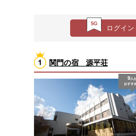
5G
ログイン
関門の宿 源平荘
9
人
おすす