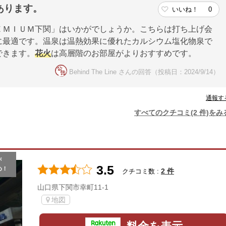
あります。
いいね！
0
ＥＭＩＵＭ下関」はいかがでしょうか。こちらは打ち上げ会
に最適です。温泉は温熱効果に優れたカルシウム塩化物泉で
できます。
花火
は高層階のお部屋がよりおすすめです。
Behind The Line さんの回答（投稿日：2024/9/14）
通報す
すべてのクチコミ(2 件)をみ
が
3.5
め！
2 件
クチコミ数 :
山口県下関市幸町11-1
地図