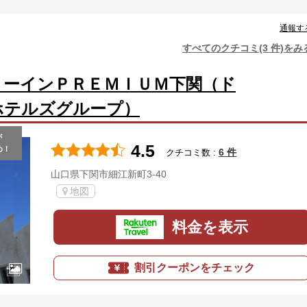
通報す
すべてのクチコミ(3 件)をみ
ミーインＰＲＥＭＩＵＭ下関（ド
ホテルズグループ）
が
4.5
め！
6 件
クチコミ数 :
山口県下関市細江新町3-40
地図
料金を表示
割引クーポンをチェック