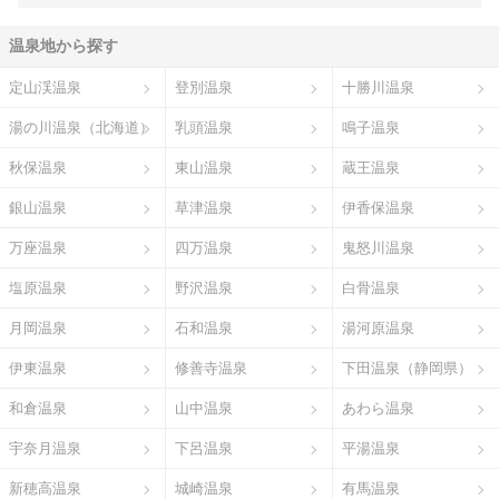
温泉地から探す
定山渓温泉
登別温泉
十勝川温泉
湯の川温泉（北海道）
乳頭温泉
鳴子温泉
秋保温泉
東山温泉
蔵王温泉
銀山温泉
草津温泉
伊香保温泉
万座温泉
四万温泉
鬼怒川温泉
塩原温泉
野沢温泉
白骨温泉
月岡温泉
石和温泉
湯河原温泉
伊東温泉
修善寺温泉
下田温泉（静岡県）
和倉温泉
山中温泉
あわら温泉
宇奈月温泉
下呂温泉
平湯温泉
新穂高温泉
城崎温泉
有馬温泉