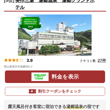
[5位]
美作三湯 湯郷温泉 湯郷グランドホ
テル
3.9
27件
クチコミ数 :
岡山県美作市湯郷581-2
地図
料金を表示
割引クーポンをチェック
露天風呂付き客室に宿泊できる
湯郷温泉
の宿です