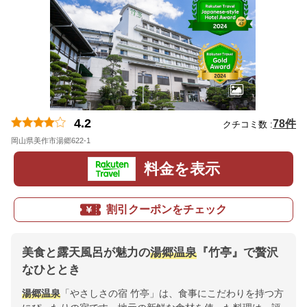
4.2
78件
クチコミ数 :
岡山県美作市湯郷622-1
地図
料金を表示
割引クーポンをチェック
美食と露天風呂が魅力の
湯郷温泉
『竹亭』で贅沢
なひととき
湯郷温泉
「やさしさの宿 竹亭」は、食事にこだわりを持つ方