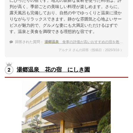
にぴったりの宿です。地元の新鮮な食材を使った料理は、評
判が高く、季節ごとの美味しい料理が楽しめます。さらに、
露天風呂も完備しており、自然の中でゆっくりと温泉に浸か
りながらリラックスできます。静かな雰囲気と心地よいサー
ビスが魅力的で、グルメな妻にも大満足いただけるはずで
す。温泉と美食を満喫できる理想的な宿です。
回答された質問：
湯郷温泉
食事の評価が高いおすすめの宿を教えて
アルナヌ さんの回答（投稿日：2025/3/16 ）
湯郷温泉 花の宿 にしき園