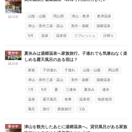
山陰・山陽
岡山県
津山・奥津
奥津温泉
15
回答
津山・美作三湯・蒜山
美作・湯郷
湯郷温泉
9月
温泉
温泉宿
リフレッシュ
日帰り
夏休みは湯郷温泉へ家族旅行。子連れでも気兼ねなく楽
受付中
しめる露天風呂のある宿は？
15
回答
家族
子供連れ
子連れ
山陰・山陽
岡山県
津山・美作三湯・蒜山
美作・湯郷
湯郷温泉
7月
8月
夏
三連休
夏休み
連休
温泉
露天風呂
食事
温泉宿
地産地消
風呂
旅行
家族旅行
1泊
津山を観光したあとに湯郷温泉へ。貸切風呂がある家族
受付中