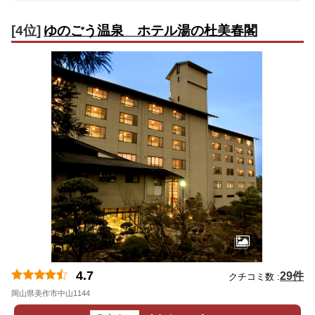
[4位]
ゆのごう温泉 ホテル湯の杜美春閣
4.7
29件
クチコミ数 :
岡山県美作市中山1144
地図