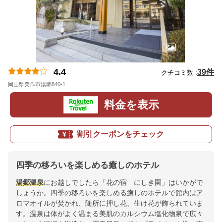
4.4
39件
クチコミ数 :
岡山県美作市湯郷840-1
地図
料金を表示
割引クーポンをチェック
四季の移ろいを楽しめる癒しのホテル
湯郷温泉
にお越しでしたら「花の宿 にしき園」はいかがで
しょうか。四季の移ろいを楽しめる癒しのホテルで館内はア
ロマオイルが焚かれ、随所に押し花、生け花が飾られていま
す。温泉は体がよく温まる美肌のカルシウム塩化物泉で広々