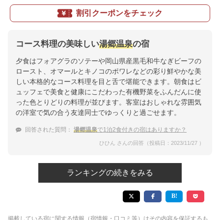
割引クーポンをチェック
コース料理の美味しい
湯郷温泉
の宿
夕食はフォアグラのソテーや岡山県産黒毛和牛なぎビーフの
ロースト、オマールとキノコのポワレなどの彩り鮮やかな美
しい本格的なコース料理を目と舌で堪能できます。朝食はビ
ュッフェで美食と健康にこだわった有機野菜をふんだんに使
った色とりどりの料理が並びます。客室はおしゃれな雰囲気
の洋室で気の合う友達同士でゆっくりと過ごせます。
回答された質問：
湯郷温泉
で1泊2食付きの宿はありますか？
ひひん さんの回答（投稿日：2023/11/27 ）
ランキングの続きをみる
掲載している宿に関する情報（宿情報・口コミ等）はその内容を保証するも