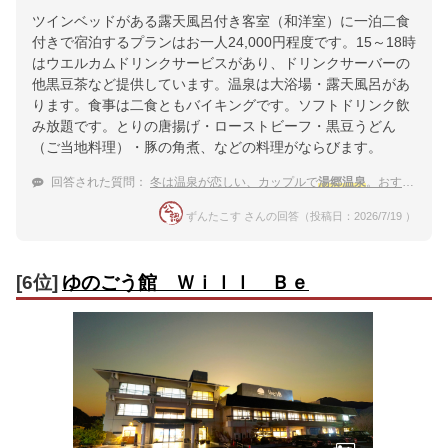
ツインベッドがある露天風呂付き客室（和洋室）に一泊二食
付きで宿泊するプランはお一人24,000円程度です。15～18時
はウエルカムドリンクサービスがあり、ドリンクサーバーの
他黒豆茶など提供しています。温泉は大浴場・露天風呂があ
ります。食事は二食ともバイキングです。ソフトドリンク飲
み放題です。とりの唐揚げ・ローストビーフ・黒豆うどん
（ご当地料理）・豚の角煮、などの料理がならびます。
回答された質問：
冬は温泉が恋しい、カップルで
湯郷温泉
。おすすめの露天風呂付客室の宿は？
ずんたこす さんの回答（投稿日：2026/7/19 ）
[6位]
ゆのごう館 Ｗｉｌｌ Ｂｅ