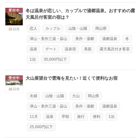
冬は温泉が恋しい、カップルで湯郷温泉。おすすめの露
受付中
天風呂付客室の宿は？
恋人
カップル
山陰・山陽
岡山県
15
回答
津山・美作三湯・蒜山
美作・湯郷
湯郷温泉
冬
温泉
デート
温泉宿
美肌
露天風呂付き客室
1泊
35,000円以下
大山展望台で雲海を見たい！近くて便利なお宿
受付中
16
回答
夫婦
山陰・山陽
大山
岡山県
津山・美作三湯・蒜山
美作・湯郷
湯郷温泉
11月
温泉
早朝
旅行
便利
1泊
25,000円以下