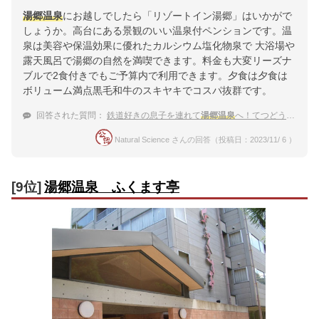
湯郷温泉
にお越しでしたら「リゾートイン湯郷」はいかがで
しょうか。高台にある景観のいい温泉付ペンションです。温
泉は美容や保温効果に優れたカルシウム塩化物泉で 大浴場や
露天風呂で湯郷の自然を満喫できます。料金も大変リーズナ
ブルで2食付きでもご予算内で利用できます。夕食は夕食は
ボリューム満点黒毛和牛のスキヤキでコスパ抜群です。
回答された質問：
鉄道好きの息子を連れて
湯郷温泉
へ！てつどう模型館にも行きやすいお宿
Natural Science さんの回答（投稿日：2023/11/ 6 ）
[9位]
湯郷温泉 ふくます亭