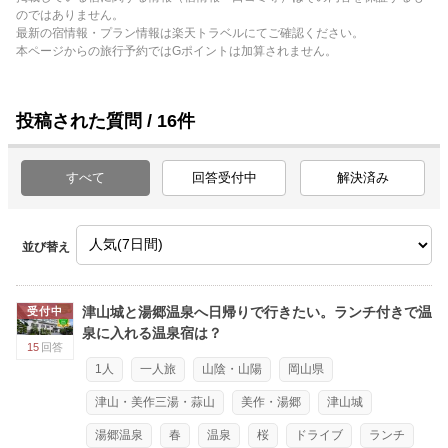
のではありません。
最新の宿情報・プラン情報は楽天トラベルにてご確認ください。
本ページからの旅行予約ではGポイントは加算されません。
投稿された質問 / 16件
すべて
回答受付中
解決済み
並び替え
津山城と湯郷温泉へ日帰りで行きたい。ランチ付きで温
受付中
泉に入れる温泉宿は？
15
回答
1人
一人旅
山陰・山陽
岡山県
津山・美作三湯・蒜山
美作・湯郷
津山城
湯郷温泉
春
温泉
桜
ドライブ
ランチ