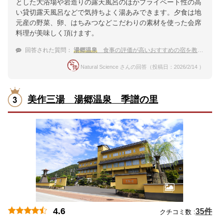
とした大浴場や岩造りの露天風呂のほかプライベート性の高
い貸切露天風呂などで気持ちよく湯あみできます。夕食は地
元産の野菜、卵、はちみつなどこだわりの素材を使った会席
料理が美味しく頂けます。
回答された質問：
湯郷温泉
食事の評価が高いおすすめの宿を教えて
Natural Science さんの回答（投稿日：2026/2/14 ）
美作三湯 湯郷温泉 季譜の里
4.6
35件
クチコミ数 :