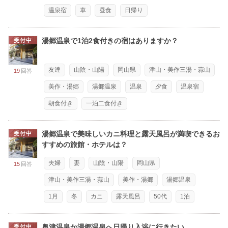
温泉宿
車
昼食
日帰り
湯郷温泉で1泊2食付きの宿はありますか？
受付中
友達
山陰・山陽
岡山県
津山・美作三湯・蒜山
19
回答
美作・湯郷
湯郷温泉
温泉
夕食
温泉宿
朝食付き
一泊二食付き
湯郷温泉で美味しいカニ料理と露天風呂が満喫できるお
受付中
すすめの旅館・ホテルは？
夫婦
妻
山陰・山陽
岡山県
15
回答
津山・美作三湯・蒜山
美作・湯郷
湯郷温泉
1月
冬
カニ
露天風呂
50代
1泊
奥津温泉か湯郷温泉へ日帰り入浴に行きたい
受付中