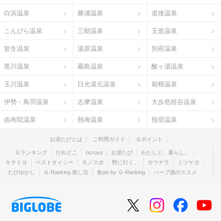
白浜温泉
勝浦温泉
道後温泉
こんぴら温泉
三朝温泉
玉造温泉
皆生温泉
湯原温泉
別府温泉
黒川温泉
霧島温泉
酸ヶ湯温泉
玉川温泉
日光湯元温泉
箱根温泉
伊勢・鳥羽温泉
志摩温泉
大歩危祖谷温泉
由布院温泉
熱海温泉
指宿温泉
お湯たびとは
ご利用ガイド
Ｇポイント
Ｇランキング
だれどこ
ocruyo
お湯たび
わたしと、暮らし。
キテミヨ
ベストオイシー
モノスポ
野に行く。
カウナラ
ミツケヨ
たびゆかし
Ｇ-Ranking 推し活
食pin by Ｇ-Ranking
ハーブ酒のススメ