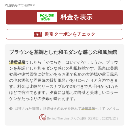
岡山県美作市湯郷800
地図
料金を表示
割引クーポンをチェック
ブラウンを基調とした和モダンな感じの和風旅館
湯郷温泉
でしたら「かつらぎ」はいかがでしょうか。ブラウ
ンを基調とした和モダンな感じの和風旅館です。温泉は美肌
効果や疲労回復に効能があるお湯で広めの大浴場や露天風呂
の他お洒落な雰囲気の貸切風呂がありゆったりと入浴できま
す。料金は比較的リーズナブルで2食付きで八千円から1万円
ほどで宿泊できます。夕食には地元旬野菜と美味しいコラー
ゲンがたっぷりの豚鍋が味わえます。
回答された質問：
鉄道好きの息子を連れて
湯郷温泉
へ！てつどう模型館にも行きやすいお宿
Behind The Line さんの回答（投稿日：2022/1/12 ）