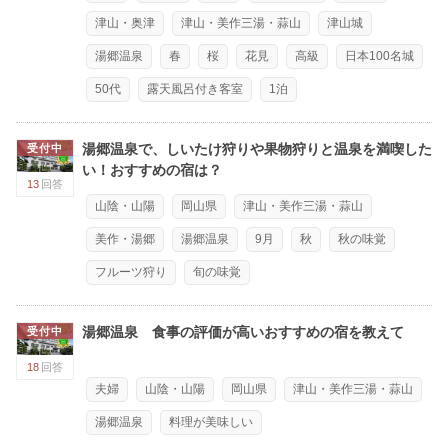
津山・奥津
津山・美作三湯・蒜山
津山城
湯郷温泉
春
桜
花見
高級
日本100名城
50代
露天風呂付き客室
1泊
湯郷温泉で、しいたけ狩りや果物狩りと温泉を満喫した
受付中
い！おすすめの宿は？
13
回答
山陰・山陽
岡山県
津山・美作三湯・蒜山
美作・湯郷
湯郷温泉
9月
秋
秋の味覚
フルーツ狩り
旬の味覚
湯郷温泉 食事の評価が高いおすすめの宿を教えて
受付中
18
回答
夫婦
山陰・山陽
岡山県
津山・美作三湯・蒜山
湯郷温泉
料理が美味しい