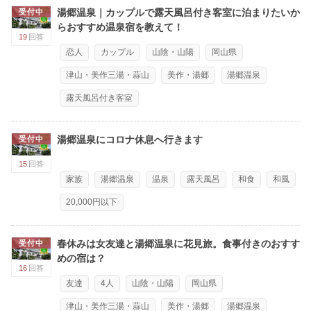
湯郷温泉｜カップルで露天風呂付き客室に泊まりたいか
受付中
らおすすめ温泉宿を教えて！
19
回答
恋人
カップル
山陰・山陽
岡山県
津山・美作三湯・蒜山
美作・湯郷
湯郷温泉
露天風呂付き客室
湯郷温泉にコロナ休息へ行きます
受付中
15
回答
家族
湯郷温泉
温泉
露天風呂
和食
和風
20,000円以下
春休みは女友達と湯郷温泉に花見旅。食事付きのおすす
受付中
めの宿は？
16
回答
友達
4人
山陰・山陽
岡山県
津山・美作三湯・蒜山
美作・湯郷
湯郷温泉