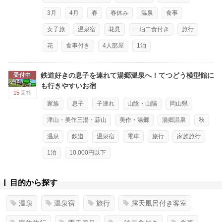
3月
4月
春
春休み
温泉
食事
女子旅
温泉宿
花見
一泊二食付き
旅行
花
食事付き
4人部屋
1泊
鉄道好きの息子を連れて湯郷温泉へ！てつどう模型館に
受付中
も行きやすいお宿
15
回答
家族
息子
子連れ
山陰・山陽
岡山県
津山・美作三湯・蒜山
美作・湯郷
湯郷温泉
秋
温泉
鉄道
温泉宿
電車
旅行
家族旅行
1泊
10,000円以下
目的から探す
温泉
温泉宿
旅行
露天風呂付き客室