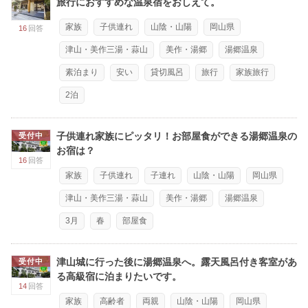
旅行におすすめな温泉宿をおしえて。
家族
子供連れ
山陰・山陽
岡山県
16
回答
津山・美作三湯・蒜山
美作・湯郷
湯郷温泉
素泊まり
安い
貸切風呂
旅行
家族旅行
2泊
子供連れ家族にピッタリ！お部屋食ができる湯郷温泉の
受付中
お宿は？
16
回答
家族
子供連れ
子連れ
山陰・山陽
岡山県
津山・美作三湯・蒜山
美作・湯郷
湯郷温泉
3月
春
部屋食
津山城に行った後に湯郷温泉へ。露天風呂付き客室があ
受付中
る高級宿に泊まりたいです。
14
回答
家族
高齢者
両親
山陰・山陽
岡山県