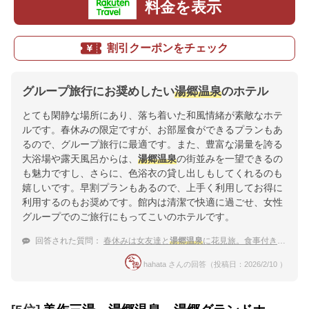
料金を表示
割引クーポンをチェック
グループ旅行にお奨めしたい
湯郷温泉
のホテル
とても閑静な場所にあり、落ち着いた和風情緒が素敵なホテ
ルです。春休みの限定ですが、お部屋食ができるプランもあ
るので、グループ旅行に最適です。また、豊富な湯量を誇る
大浴場や露天風呂からは、
湯郷温泉
の街並みを一望できるの
も魅力ですし、さらに、色浴衣の貸し出しもしてくれるのも
嬉しいです。早割プランもあるので、上手く利用してお得に
利用するのもお奨めです。館内は清潔で快適に過ごせ、女性
グループでのご旅行にもってこいのホテルです。
回答された質問：
春休みは女友達と
湯郷温泉
に花見旅。食事付きのおすすめの宿は？
hahata さんの回答（投稿日：2026/2/10 ）