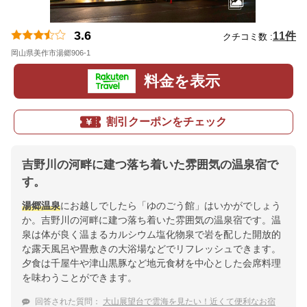
3.6
11件
クチコミ数 :
岡山県美作市湯郷906-1
地図
料金を表示
割引クーポンをチェック
吉野川の河畔に建つ落ち着いた雰囲気の温泉宿で
す。
湯郷温泉
にお越しでしたら「ゆのごう館」はいかがでしょう
か。吉野川の河畔に建つ落ち着いた雰囲気の温泉宿です。温
泉は体が良く温まるカルシウム塩化物泉で岩を配した開放的
な露天風呂や畳敷きの大浴場などでリフレッシュできます。
夕食は千屋牛や津山黒豚など地元食材を中心とした会席料理
を味わうことができます。
回答された質問：
大山展望台で雲海を見たい！近くて便利なお宿