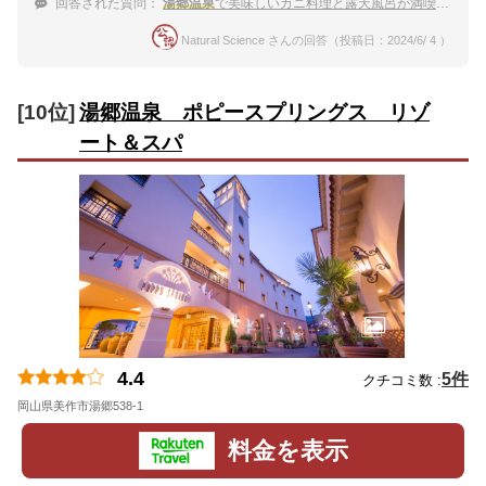
回答された質問：
湯郷温泉
で美味しいカニ料理と露天風呂が満喫できるおすすめの旅館・ホテルは？
Natural Science さんの回答（投稿日：2024/6/ 4 ）
[10位]
湯郷温泉 ポピースプリングス リゾ
ート＆スパ
4.4
5件
クチコミ数 :
岡山県美作市湯郷538-1
地図
料金を表示