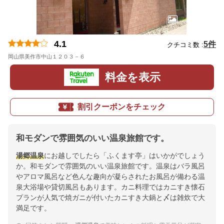
4.1
5件
クチコミ数 :
岡山県美作市中山１２０３－６
地図
料金を表示
割引クーポンをチェック
和モダンで雰囲気のいい温泉旅館です。
湯郷温泉
にお越しでしたら「ふくます亭」はいかがでしょう
か。和モダンで雰囲気のいい温泉旅館です。温泉はバラ風呂
やアロマ風呂など色んな趣向が凝らされたお風呂が備わる温
泉大浴場や貸切風呂もあります。カニ料理ではカニすき懐石
プランが人気で焼ガニが付いたカニすき大鍋と〆は雑炊で大
満足です。