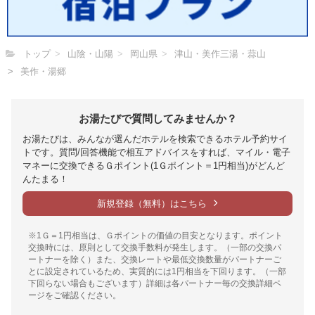
トップ
山陰・山陽
岡山県
津山・美作三湯・蒜山
美作・湯郷
お湯たびで質問してみませんか？
お湯たびは、みんなが選んだホテルを検索できるホテル予約サイ
トです。質問/回答機能で相互アドバイスをすれば、マイル・電子
マネーに交換できるＧポイント(1Ｇポイント＝1円相当)がどんど
んたまる！
新規登録（無料）はこちら
※1Ｇ＝1円相当は、Ｇポイントの価値の目安となります。ポイント
交換時には、原則として交換手数料が発生します。（一部の交換パ
ートナーを除く）また、交換レートや最低交換数量がパートナーご
とに設定されているため、実質的には1円相当を下回ります。（一部
下回らない場合もございます）詳細は各パートナー毎の交換詳細ペ
ージをご確認ください。