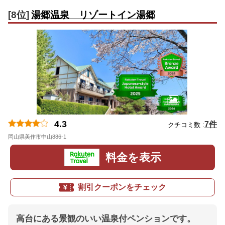
[8位]
湯郷温泉 リゾートイン湯郷
4.3
7件
クチコミ数 :
岡山県美作市中山886-1
地図
料金を表示
割引クーポンをチェック
高台にある景観のいい温泉付ペンションです。