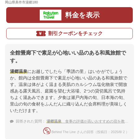
岡山県美作市湯郷180
地図
料金を表示
割引クーポンをチェック
全館畳廊下で素足が心地いい品のある和風旅館で
す。
湯郷温泉
にお越しでしたら「季譜の里」はいかがでしょう
か。館内は全館畳廊下で素足が心地いい品のある和風旅館で
す。温泉は体がよく温まる美肌のカルシウム塩化物泉で開放
感ある露天風呂、庭園を望む大浴場、2つの貸切風呂で気持
ちよく湯あみできます。夕食は瀬戸内海の旬、日本海の旬、
里山の旬の食材をふんだんに織り込んだ会席料理が美味しく
いただけます。
回答された質問：
湯郷温泉
食事の評価が高いおすすめの宿を教えて
Behind The Line さんの回答（投稿日：2025/8/ 2 ）