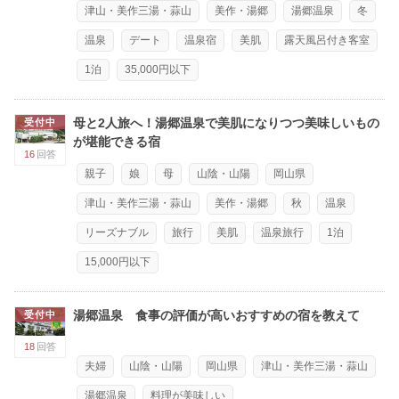
津山・美作三湯・蒜山
美作・湯郷
湯郷温泉
冬
温泉
デート
温泉宿
美肌
露天風呂付き客室
1泊
35,000円以下
母と2人旅へ！湯郷温泉で美肌になりつつ美味しいもの
受付中
が堪能できる宿
16
回答
親子
娘
母
山陰・山陽
岡山県
津山・美作三湯・蒜山
美作・湯郷
秋
温泉
リーズナブル
旅行
美肌
温泉旅行
1泊
15,000円以下
湯郷温泉 食事の評価が高いおすすめの宿を教えて
受付中
18
回答
夫婦
山陰・山陽
岡山県
津山・美作三湯・蒜山
湯郷温泉
料理が美味しい