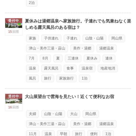
2泊
夏休みは湯郷温泉へ家族旅行。子連れでも気兼ねなく楽
受付中
しめる露天風呂のある宿は？
15
回答
家族
子供連れ
子連れ
山陰・山陽
岡山県
津山・美作三湯・蒜山
美作・湯郷
湯郷温泉
7月
8月
夏
三連休
夏休み
連休
温泉
露天風呂
食事
温泉宿
地産地消
風呂
旅行
家族旅行
1泊
大山展望台で雲海を見たい！近くて便利なお宿
受付中
16
回答
夫婦
山陰・山陽
大山
岡山県
津山・美作三湯・蒜山
美作・湯郷
湯郷温泉
11月
温泉
早朝
旅行
便利
1泊