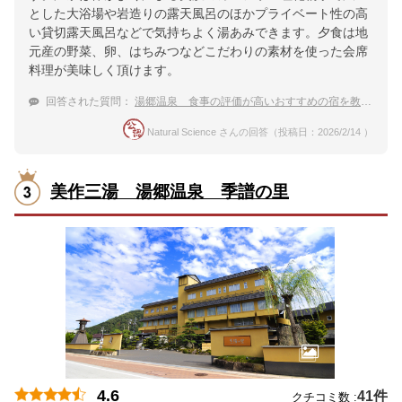
とした大浴場や岩造りの露天風呂のほかプライベート性の高
い貸切露天風呂などで気持ちよく湯あみできます。夕食は地
元産の野菜、卵、はちみつなどこだわりの素材を使った会席
料理が美味しく頂けます。
回答された質問：
湯郷温泉 食事の評価が高いおすすめの宿を教えて
Natural Science さんの回答（投稿日：2026/2/14 ）
美作三湯 湯郷温泉 季譜の里
4.6
41件
クチコミ数 :