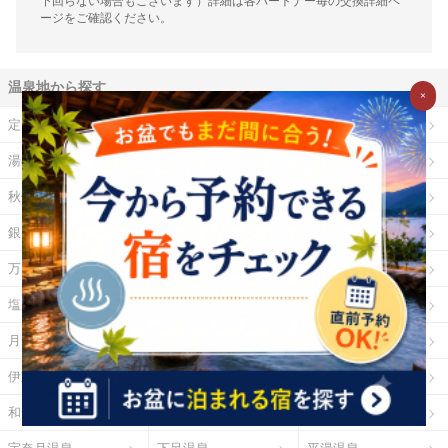
下回らない場合もございます）詳細は各パートナー毎の交換詳細ペ
ージをご確認ください。
温泉地から探す
×
定山渓温泉
登別温泉
十勝川温泉
湯の川温泉（北海道）
乳頭温泉
鳴子温泉
秋保温泉
東山温泉
蔵王温泉
銀山温泉
草津温泉
伊香保温泉
万座温泉
四万温泉
鬼怒川温泉
塩原温泉
野沢温泉
白骨温泉
月岡温泉
石和温泉
湯河原温泉
伊東温泉
修善寺温泉
下田温泉（静岡県）
和倉温泉
山中温泉
あわら温泉