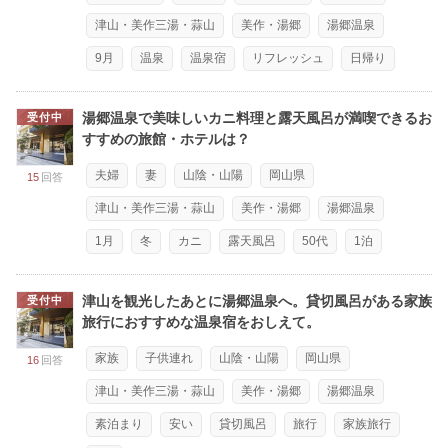
津山・美作三湯・蒜山
美作・湯郷
湯郷温泉
9月
温泉
温泉宿
リフレッシュ
日帰り
湯郷温泉で美味しいカニ料理と露天風呂が満喫できるお
受付中
すすめの旅館・ホテルは？
夫婦
妻
山陰・山陽
岡山県
15
回答
津山・美作三湯・蒜山
美作・湯郷
湯郷温泉
1月
冬
カニ
露天風呂
50代
1泊
津山を観光したあとに湯郷温泉へ。貸切風呂がある家族
受付中
旅行におすすめな温泉宿をおしえて。
家族
子供連れ
山陰・山陽
岡山県
16
回答
津山・美作三湯・蒜山
美作・湯郷
湯郷温泉
素泊まり
安い
貸切風呂
旅行
家族旅行