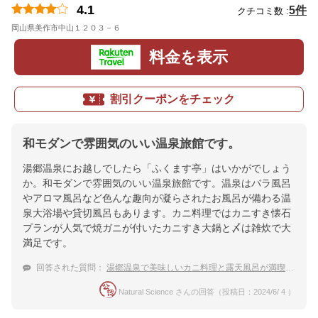
4.1
5件
クチコミ数 :
岡山県美作市中山１２０３－６
地図
料金を表示
割引クーポンをチェック
和モダンで雰囲気のいい温泉旅館です。
湯郷温泉にお越しでしたら「ふくます亭」はいかがでしょう
か。和モダンで雰囲気のいい温泉旅館です。温泉はバラ風呂
やアロマ風呂など色んな趣向が凝らされたお風呂が備わる温
泉大浴場や貸切風呂もあります。カニ料理ではカニすき懐石
プランが人気で焼ガニが付いたカニすき大鍋と〆は雑炊で大
満足です。
回答された質問：
湯郷温泉で美味しいカニ料理と露天風呂が満喫できるおすすめの旅館・ホテルは？
Natural Science さんの回答（投稿日：2024/6/ 4 ）