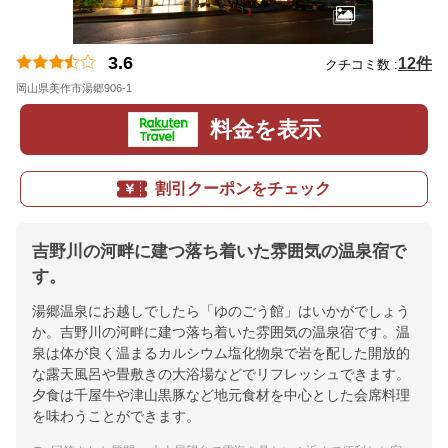
3.6
12件
クチコミ数 :
岡山県美作市湯郷906-1
地図
料金を表示
割引クーポンをチェック
吉野川の河畔に建つ落ち着いた雰囲気の温泉宿で
す。
湯郷温泉にお越しでしたら「ゆのごう館」はいかがでしょう
か。吉野川の河畔に建つ落ち着いた雰囲気の温泉宿です。温
泉は体が良く温まるカルシウム塩化物泉で岩を配した開放的
な露天風呂や畳敷きの大浴場などでリフレッシュできます。
夕食は千屋牛や津山黒豚など地元食材を中心とした会席料理
を味わうことができます。