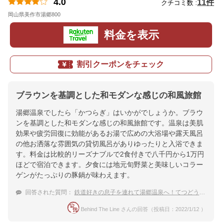
4.0
11件
クチコミ数 :
岡山県美作市湯郷800
地図
料金を表示
割引クーポンをチェック
ブラウンを基調とした和モダンな感じの和風旅館
湯郷温泉でしたら「かつらぎ」はいかがでしょうか。ブラウ
ンを基調とした和モダンな感じの和風旅館です。温泉は美肌
効果や疲労回復に効能があるお湯で広めの大浴場や露天風呂
の他お洒落な雰囲気の貸切風呂がありゆったりと入浴できま
す。料金は比較的リーズナブルで2食付きで八千円から1万円
ほどで宿泊できます。夕食には地元旬野菜と美味しいコラー
ゲンがたっぷりの豚鍋が味わえます。
回答された質問：
鉄道好きの息子を連れて湯郷温泉へ！てつどう模型館にも行きやすいお宿
Behind The Line さんの回答（投稿日：2022/1/12 ）