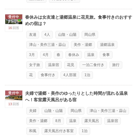
春休みは女友達と湯郷温泉に花見旅。食事付きのおすす
受付中
めの宿は？
16
回答
友達
4人
山陰・山陽
岡山県
津山・美作三湯・蒜山
美作・湯郷
湯郷温泉
3月
4月
春
春休み
温泉
食事
女子旅
温泉宿
花見
一泊二食付き
旅行
花
食事付き
4人部屋
1泊
夫婦で湯郷・美作のゆったりとした時間が流れる温泉
受付中
へ！客室露天風呂がある宿
13
回答
夫婦
山陰・山陽
岡山県
津山・美作三湯・蒜山
美作・湯郷
8月
温泉
露天風呂
温泉宿
和風
露天風呂付き客室
1泊