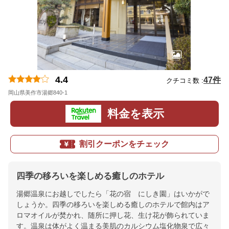
4.4
47件
クチコミ数 :
岡山県美作市湯郷840-1
地図
料金を表示
割引クーポンをチェック
四季の移ろいを楽しめる癒しのホテル
湯郷温泉にお越しでしたら「花の宿 にしき園」はいかがで
しょうか。四季の移ろいを楽しめる癒しのホテルで館内はア
ロマオイルが焚かれ、随所に押し花、生け花が飾られていま
す。温泉は体がよく温まる美肌のカルシウム塩化物泉で広々