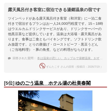
露天風呂付き客室に宿泊できる湯郷温泉の宿です
ツインベッドがある露天風呂付き客室（和洋室）に一泊二食
付きで宿泊するプランはお一人24,000円程度です。15～18時
はウエルカムドリンクサービスがあり、ドリンクサーバーの
他黒豆茶など提供しています。温泉は大浴場・露天風呂があ
ります。食事は二食ともバイキングです。ソフトドリンク飲
み放題です。とりの唐揚げ・ローストビーフ・黒豆うどん
（ご当地料理）・豚の角煮、などの料理がならびます。
回答された質問：
冬は温泉が恋しい、カップルで湯郷温泉。おすすめの露天風呂付客室の宿は？
ずんたこす さんの回答（投稿日：2026/7/19 ）
[5位]
ゆのごう温泉 ホテル湯の杜美春閣