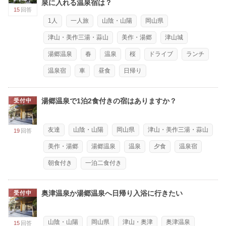
泉に入れる温泉宿は？
15
回答
1人
一人旅
山陰・山陽
岡山県
津山・美作三湯・蒜山
美作・湯郷
津山城
湯郷温泉
春
温泉
桜
ドライブ
ランチ
温泉宿
車
昼食
日帰り
湯郷温泉で1泊2食付きの宿はありますか？
受付中
友達
山陰・山陽
岡山県
津山・美作三湯・蒜山
19
回答
美作・湯郷
湯郷温泉
温泉
夕食
温泉宿
朝食付き
一泊二食付き
奥津温泉か湯郷温泉へ日帰り入浴に行きたい
受付中
山陰・山陽
岡山県
津山・奥津
奥津温泉
15
回答