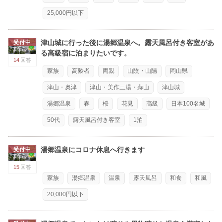
25,000円以下
津山城に行った後に湯郷温泉へ。露天風呂付き客室があ
受付中
る高級宿に泊まりたいです。
14
回答
家族
高齢者
両親
山陰・山陽
岡山県
津山・奥津
津山・美作三湯・蒜山
津山城
湯郷温泉
春
桜
花見
高級
日本100名城
50代
露天風呂付き客室
1泊
湯郷温泉にコロナ休息へ行きます
受付中
15
回答
家族
湯郷温泉
温泉
露天風呂
和食
和風
20,000円以下