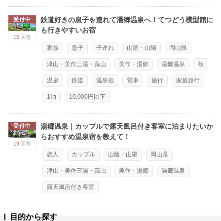
鉄道好きの息子を連れて湯郷温泉へ！てつどう模型館に
受付中
も行きやすいお宿
15
回答
家族
息子
子連れ
山陰・山陽
岡山県
津山・美作三湯・蒜山
美作・湯郷
湯郷温泉
秋
温泉
鉄道
温泉宿
電車
旅行
家族旅行
1泊
10,000円以下
湯郷温泉｜カップルで露天風呂付き客室に泊まりたいか
受付中
らおすすめ温泉宿を教えて！
19
回答
恋人
カップル
山陰・山陽
岡山県
津山・美作三湯・蒜山
美作・湯郷
湯郷温泉
露天風呂付き客室
目的から探す