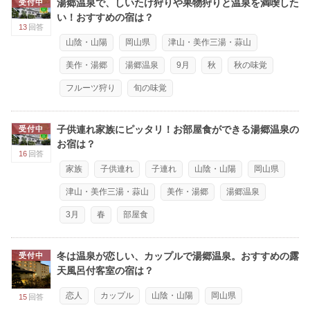
湯郷温泉で、しいたけ狩りや果物狩りと温泉を満喫した
受付中
い！おすすめの宿は？
13
回答
山陰・山陽
岡山県
津山・美作三湯・蒜山
美作・湯郷
湯郷温泉
9月
秋
秋の味覚
フルーツ狩り
旬の味覚
子供連れ家族にピッタリ！お部屋食ができる湯郷温泉の
受付中
お宿は？
16
回答
家族
子供連れ
子連れ
山陰・山陽
岡山県
津山・美作三湯・蒜山
美作・湯郷
湯郷温泉
3月
春
部屋食
冬は温泉が恋しい、カップルで湯郷温泉。おすすめの露
受付中
天風呂付客室の宿は？
恋人
カップル
山陰・山陽
岡山県
15
回答