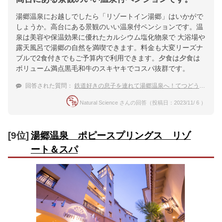
湯郷温泉にお越しでしたら「リゾートイン湯郷」はいかがで
しょうか。高台にある景観のいい温泉付ペンションです。温
泉は美容や保温効果に優れたカルシウム塩化物泉で 大浴場や
露天風呂で湯郷の自然を満喫できます。料金も大変リーズナ
ブルで2食付きでもご予算内で利用できます。夕食は夕食は
ボリューム満点黒毛和牛のスキヤキでコスパ抜群です。
回答された質問：
鉄道好きの息子を連れて湯郷温泉へ！てつどう模型館にも行きやすいお宿
Natural Science さんの回答（投稿日：2023/11/ 6 ）
[9位]
湯郷温泉 ポピースプリングス リゾ
ート＆スパ