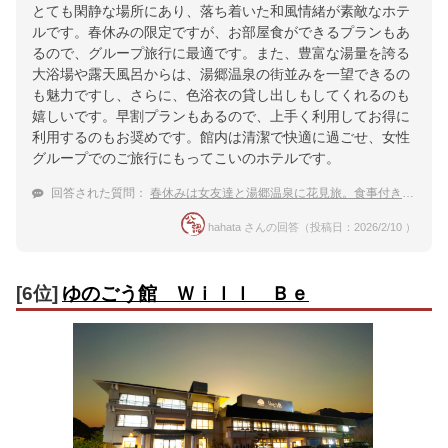
とても閑静な場所にあり、落ち着いた和風情緒が素敵なホテ
ルです。春休みの限定ですが、お部屋食ができるプランもあ
るので、グループ旅行に最適です。また、豊富な湯量を誇る
大浴場や露天風呂からは、湯郷温泉の街並みを一望できるの
も魅力ですし、さらに、色浴衣の貸し出しもしてくれるのも
嬉しいです。早割プランもあるので、上手く利用してお得に
利用するのもお奨めです。館内は清潔で快適に過ごせ、女性
グループでのご旅行にもってこいのホテルです。
回答された質問：
春休みは女友達と湯郷温泉に花見旅。食事付きのおすすめの宿は？
hahata さんの回答（投稿日：2026/2/10 ）
[6位]
ゆのごう館 Ｗｉｌｌ Ｂｅ