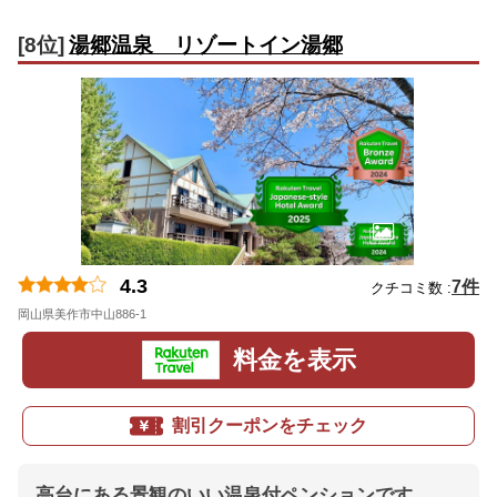
[8位]
湯郷温泉 リゾートイン湯郷
4.3
7件
クチコミ数 :
岡山県美作市中山886-1
地図
料金を表示
割引クーポンをチェック
高台にある景観のいい温泉付ペンションです。