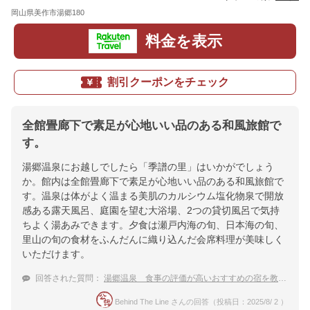
岡山県美作市湯郷180
地図
料金を表示
割引クーポンをチェック
全館畳廊下で素足が心地いい品のある和風旅館で
す。
湯郷温泉にお越しでしたら「季譜の里」はいかがでしょう
か。館内は全館畳廊下で素足が心地いい品のある和風旅館で
す。温泉は体がよく温まる美肌のカルシウム塩化物泉で開放
感ある露天風呂、庭園を望む大浴場、2つの貸切風呂で気持
ちよく湯あみできます。夕食は瀬戸内海の旬、日本海の旬、
里山の旬の食材をふんだんに織り込んだ会席料理が美味しく
いただけます。
回答された質問：
湯郷温泉 食事の評価が高いおすすめの宿を教えて
Behind The Line さんの回答（投稿日：2025/8/ 2 ）