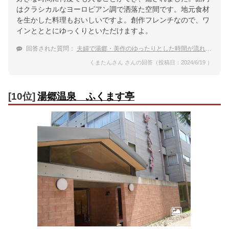
はクラシカルなヨーロピアン調で洒落た空間です。地元食材
を生かした料理もおいしいですよ。創作フレンチなので、ワ
インとととにゆっくりといただけますよ。
回答された質問：
夫婦で湯郷・美作のゆったりとした時間が流れる温泉へ！客室露天風呂がある宿
くまたんさん さんの回答（投稿日：2024/6/19 ）
[10位]
湯郷温泉 ふくます亭