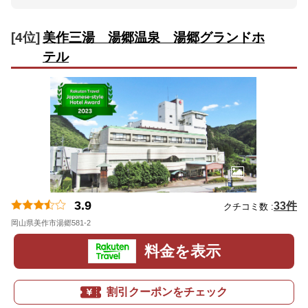
[4位]
美作三湯 湯郷温泉 湯郷グランドホ
テル
3.9
33件
クチコミ数 :
岡山県美作市湯郷581-2
地図
料金を表示
割引クーポンをチェック