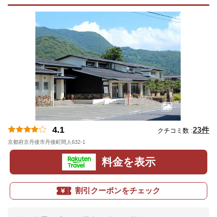
4.1
23件
クチコミ数 :
京都府京丹後市丹後町間人632-1
地図
料金を表示
割引クーポンをチェック