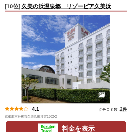
[10位]
久美の浜温泉郷 リゾーピア久美浜
4.1
2件
クチコミ数 :
京都府京丹後市久美浜町湊宮1302-2
地図
料金を表示