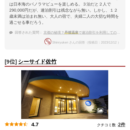
は日本海のパノラマビューを楽しめる。３泊だと２人で
290,000円だが、連泊割引は残念ながら無い。しかし、１２
歳未満は泊まれ無い、大人の宿で、夫婦二人の大切な時間を
過ごせる事だろう。
回答された質問：
京都の秘境？
丹後温泉
で連泊割引を利用してのんびりしたいです。
Shinryuken さんの回答（投稿日：2023/12/12 ）
[9位]
シーサイド佐竹
4.7
2件
クチコミ数 :