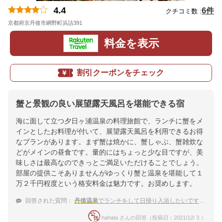
4.4
6件
クチコミ数 :
京都府京丹後市網野町浜詰391
地図
料金を表示
割引クーポンをチェック
蟹と景観の良い展望露天風呂を堪能できる宿
海に面して立つ夕日ヶ浦温泉の料理旅館で、ランチに蟹をメ
インとしたお料理が付いて、展望露天風呂を利用できるお得
なプランがあります。まず蟹は焼かに、蟹しゃぶ、蟹雑炊な
どがメインの昼食です。量的にはちょっと少な目ですが、美
味しさは最高なのできっとご満足いただけることでしょう。
部屋の提供こそありませんがゆっくり蟹と温泉を堪能して１
万２千円程度という格安料金は魅力です。お奨めします。
回答された質問：
丹後温泉
でランチをして日帰り入浴したいです。カニがいただける温泉宿は？
hahata さんの回答（投稿日：2021/12/ 3 ）