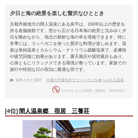
夕日と海の絶景を楽しむ贅沢なひととき
京都丹後地方の間人温泉にある炭平は、150年以上の歴史を
誇る老舗旅館です。窓から広がる日本海の絶景と沈みゆく夕
日を眺めながら、地元の新鮮な海の幸を堪能できます。特に
冬季には、コッペガニを使った贅沢な料理が楽しめます。温
泉は単純温泉とカルシウム・ナトリウム硫酸塩泉で、皮膚病
や疲労回復に効果があります。露天風呂や貸切風呂もあり、
心身ともにリラックスできる環境が整っています。家族での
旅行や特別な日の宿泊に最適な宿です。
回答された質問：
京都の丹後地方でコッペガニを食べられる温泉宿を教えて下さい。
たけやん さんの回答（投稿日：2024/9/22 ）
[4位]
間人温泉郷 宿居 三養荘