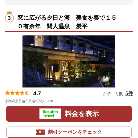
窓に広がる夕日と海 美食を奏で１５
０有余年 間人温泉 炭平
4.7
5件
クチコミ数 :
京都府京丹後市丹後町間人3718
地図
料金を表示
割引クーポンをチェック