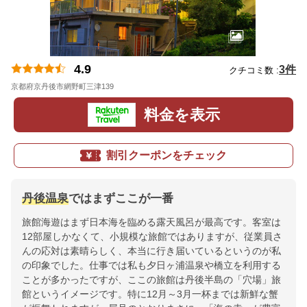
4.9
3件
クチコミ数 :
京都府京丹後市網野町三津139
地図
料金を表示
割引クーポンをチェック
丹後温泉
ではまずここが一番
旅館海遊はまず日本海を臨める露天風呂が最高です。客室は
12部屋しかなくて、小規模な旅館ではありますが、従業員さ
んの応対は素晴らしく、本当に行き届いているというのが私
の印象でした。仕事では私も夕日ヶ浦温泉や橋立を利用する
ことが多かったですが、ここの旅館は丹後半島の「穴場」旅
館というイメージです。特に12月～3月一杯までは新鮮な蟹