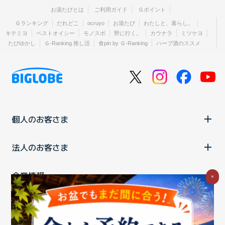
お湯たびとは
ご利用ガイド
Ｇポイント
Ｇランキング
だれどこ
ocruyo
お湯たび
わたしと、暮らし。
キテミヨ
ベストオイシー
モノスポ
野に行く。
カウナラ
ミツケヨ
たびゆかし
Ｇ-Ranking 推し活
食pin by Ｇ-Ranking
ハーブ酒のススメ
個人のお客さま
法人のお客さま
企業情報
×
ご利用中の方