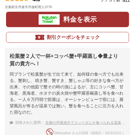
京都府京丹後市丹後町間人3778
地図
料金を表示
割引クーポンをチェック
松葉蟹２人で一杯+コッペ蟹+甲羅蒸し◆量より
質の貴方へ！
同プランで松葉蟹が生で出て来て、如何様の食べ方でも出来
る。蟹刺し、焼き蟹、蟹すき、蟹しゃぶ等の好きな食べ方が
出来、その他茹で蟹その時の漁によるが、主にコッペ蟹、甘
海老、黒海老、ホタテの炭火焼や蟹甲羅茶碗蒸し等を食べれ
る。一人６万円弱で部屋は、オーシャンビューで宿には、展
望風呂が有るが温泉では無い。蟹を食べることに注力を入れ
た宿なのだ。
回答された質問：
京都の丹後地方でコッペガニを食べられる温泉宿を教えて下さい。
Shinryuken さんの回答（投稿日：2023/12/12 ）