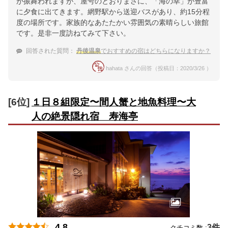
が振舞われますが、屋号のとおりまさに、「海の幸」が豊富
に夕食に出てきます。網野駅から送迎バスがあり、約15分程
度の場所です。家族的なあたたかい雰囲気の素晴らしい旅館
です。是非一度訪ねてみて下さい。
回答された質問：
丹後温泉
でおすすめの宿はどちらになりますか？
hahata さんの回答（投稿日：2020/3/26 ）
[6位]
１日８組限定〜間人蟹と地魚料理〜大
人の絶景隠れ宿 寿海亭
4.8
3件
クチコミ数 :