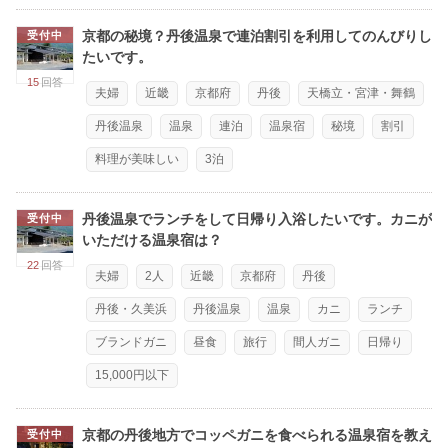
京都の秘境？丹後温泉で連泊割引を利用してのんびりし
受付中
たいです。
15
回答
夫婦
近畿
京都府
丹後
天橋立・宮津・舞鶴
丹後温泉
温泉
連泊
温泉宿
秘境
割引
料理が美味しい
3泊
丹後温泉でランチをして日帰り入浴したいです。カニが
受付中
いただける温泉宿は？
22
回答
夫婦
2人
近畿
京都府
丹後
丹後・久美浜
丹後温泉
温泉
カニ
ランチ
ブランドガニ
昼食
旅行
間人ガニ
日帰り
15,000円以下
京都の丹後地方でコッペガニを食べられる温泉宿を教え
受付中