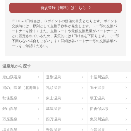
新規登録（無料）はこちら
※1Ｇ＝1円相当は、Ｇポイントの価値の目安となります。ポイント
交換時には、原則として交換手数料が発生します。（一部の交換パ
ートナーを除く）また、交換レートや最低交換数量がパートナーご
とに設定されているため、実質的には1円相当を下回ります。（一部
下回らない場合もございます）詳細は各パートナー毎の交換詳細ペ
ージをご確認ください。
温泉地から探す
定山渓温泉
登別温泉
十勝川温泉
湯の川温泉（北海道）
乳頭温泉
鳴子温泉
秋保温泉
東山温泉
蔵王温泉
銀山温泉
草津温泉
伊香保温泉
万座温泉
四万温泉
鬼怒川温泉
塩原温泉
野沢温泉
白骨温泉