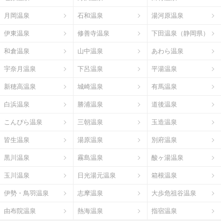
月岡温泉
石和温泉
湯河原温泉
伊東温泉
修善寺温泉
下田温泉（静岡県）
和倉温泉
山中温泉
あわら温泉
宇奈月温泉
下呂温泉
平湯温泉
新穂高温泉
城崎温泉
有馬温泉
白浜温泉
勝浦温泉
道後温泉
こんぴら温泉
三朝温泉
玉造温泉
皆生温泉
湯原温泉
別府温泉
黒川温泉
霧島温泉
酸ヶ湯温泉
玉川温泉
日光湯元温泉
箱根温泉
伊勢・鳥羽温泉
志摩温泉
大歩危祖谷温泉
由布院温泉
熱海温泉
指宿温泉