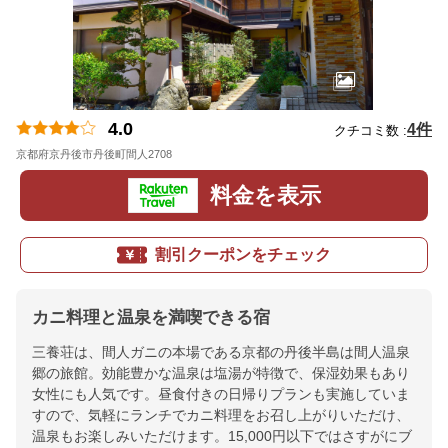
4.0
4件
クチコミ数 :
京都府京丹後市丹後町間人2708
地図
料金を表示
割引クーポンをチェック
カニ料理と温泉を満喫できる宿
三養荘は、間人ガニの本場である京都の丹後半島は間人温泉
郷の旅館。効能豊かな温泉は塩湯が特徴で、保湿効果もあり
女性にも人気です。昼食付きの日帰りプランも実施していま
すので、気軽にランチでカニ料理をお召し上がりいただけ、
温泉もお楽しみいただけます。15,000円以下ではさすがにブ