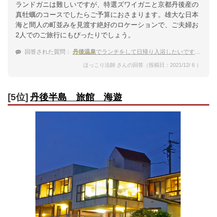
ランドガニは難しいですが、特選ズワイガニと京都丹後産の
真牡蠣のコースでしたらご予算におさまります。雄大な日本
海と間人の町並みを見渡す絶好のロケーションで、ご夫婦お
2人でのご旅行にもぴったりでしょう。
回答された質問：
丹後温泉
でランチをして日帰り入浴したいです。カニがいただける温泉宿は？
ほっこり法師 さんの回答（投稿日：2021/12/ 6 ）
[5位]
丹後半島 旅館 海遊