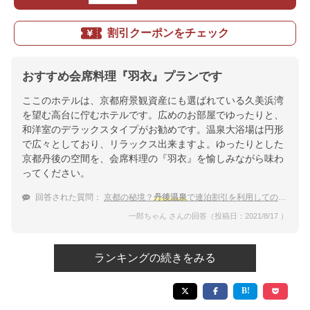
割引クーポンをチェック
おすすめ会席料理『羽衣』プランです
ここのホテルは、京都府景観資産にも選ばれている久美浜湾
を望む高台に佇むホテルです。広めのお部屋でゆったりと、
和洋室のデラックスタイプがお勧めです。温泉大浴場は円形
で広々としており、リラックス出来ますよ。ゆったりとした
京都丹後の空間を、会席料理の『羽衣』を愉しみながら味わ
ってください。
回答された質問：
京都の秘境？
丹後温泉
で連泊割引を利用してのんびりしたいです。
一郎ちゃん さんの回答（投稿日：2021/8/17 ）
ランキングの続きをみる