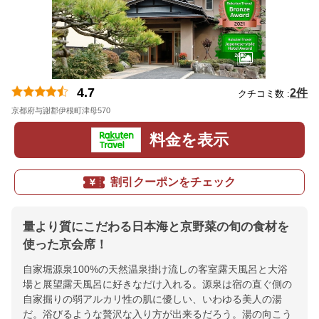
4.7
2件
クチコミ数 :
京都府与謝郡伊根町津母570
地図
料金を表示
割引クーポンをチェック
量より質にこだわる日本海と京野菜の旬の食材を
使った京会席！
自家堀源泉100%の天然温泉掛け流しの客室露天風呂と大浴
場と展望露天風呂に好きなだけ入れる。源泉は宿の直ぐ側の
自家掘りの弱アルカリ性の肌に優しい、いわゆる美人の湯
だ。浴びるような贅沢な入り方が出来るだろう。湯の向こう