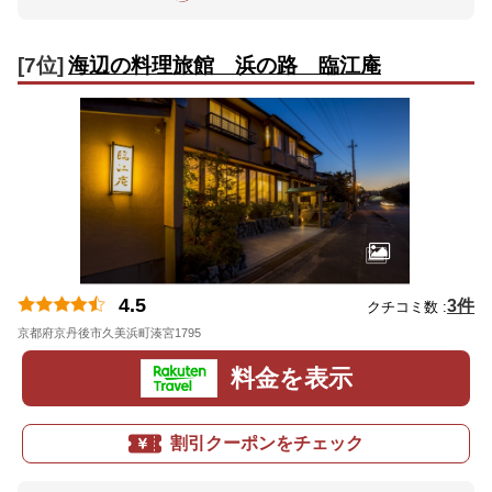
[7位]
海辺の料理旅館 浜の路 臨江庵
4.5
3件
クチコミ数 :
京都府京丹後市久美浜町湊宮1795
地図
料金を表示
割引クーポンをチェック