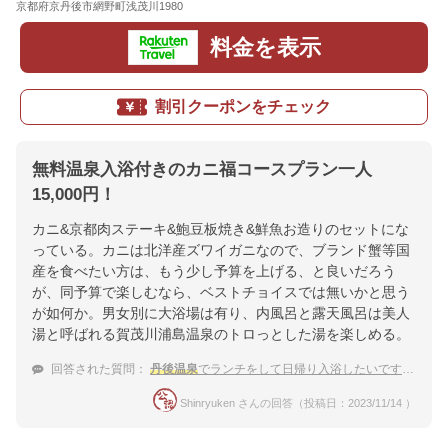
京都府京丹後市網野町浅茂川1980
地図
料金を表示
割引クーポンをチェック
無料温泉入浴付きのカニ福コースプラン一人
15,000円！
カニ&京都肉ステーキ&鮑豆板焼き&鮮魚お造りのセットにな
っている。カニは北洋産ズワイガニなので、ブランド蟹等国
産を食べたい方は、もう少し予算を上げる、と良いだろう
が、同予算で楽しむなら、ベストチョイスでは無いかと思う
が如何か。男女別に大浴場は有り、内風呂と露天風呂は美人
湯と呼ばれる賀茂川浦島温泉のトロっとした湯を楽しめる。
回答された質問：
丹後温泉
でランチをして日帰り入浴したいです。カニがいただける温泉宿は？
Shinryuken さんの回答（投稿日：2023/11/14 ）