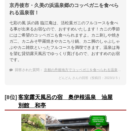
京丹後市・久美の浜温泉郷のコッペガニを食べら
れる温泉宿！
七彩の風 浜の路 臨江庵は、活松葉ガニのフルコースを食べ
る事が出来るお宿なので、おすすめいたします！カニの季節
にはご希望のコッペガニも食べられますよ。カニ刺しや焼き
ガ二、カニみそ甲羅焼きやカニちり鍋、カニ脚のしゃぶしゃ
ぶやカニ雑炊といったフルコースを満喫できます。温泉は海
を望む貸切露天風呂でゆっくり寛げるので、おすすめのお宿
です。
回答された質問：
京都の丹後地方でコッペガニを食べられる温泉宿を教えて下さい。
どんどん さんの回答（投稿日：2023/1/ 5 ）
[8位]
客室露天風呂の宿 奥伊根温泉 油屋
別館 和亭