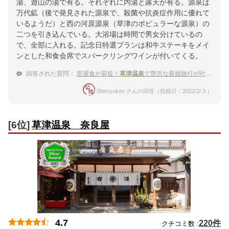
湯、遊山の湯で有る。それぞれに内湯と露天が有る。源泉は
万代鉱（後で発見された源泉で、殺菌や抗炎症作用に優れて
いるようだ）と西の河原源泉（草津のポピュラーな源泉）の
二つを引き込んでいる。大浴場は時間で男女分けているの
で、全部に入れる。記念日特選プランは和牛ステーキをメイ
ンとした和食会席でスパークリングワインが付いてくる。
回答された質問：
部屋食が前提！
草津温泉
で贅沢な新婚旅行が叶う宿は？
Shinryuken さんの回答（投稿日：2022/2/ 3 ）
[6位]
草津温泉 奈良屋
4.7
220件
クチコミ数 :