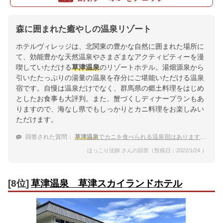
森に囲まれた癒やしの温泉リゾート
ホテルヴィレッジは、北関東の豊かな自然に囲まれた場所に
て、効能豊かな天然温泉やさまざまなアクティビティーを漫
喫していただける
草津温泉
のリゾートホテル。湯畑源泉から
引いたたっぷりの湯量の温泉を存分にご堪能いただける温泉
宿です。自慢は温泉だけでなく、群馬県の郷土料理をはじめ
としたお食事も大評判。また、蟹づくしディナープランもあ
りますので、海なし県でもしっかりとカニ料理をお楽しみい
ただけます。
回答された質問：
草津温泉
でカニを食べられる温泉宿はありますか？
ほっこり法師 さんの回答（投稿日：2022/1/24 ）
[8位]
草津温泉 草津スカイランドホテル