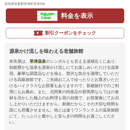
群馬県吾妻郡草津町草津396
地図
料金を表示
割引クーポンをチェック
源泉かけ流しを味わえる老舗旅館
奈良屋は、
草津温泉
のシンボルとも言える湯畑近くにあり、
効能豊かな温泉を源泉かけ流しにてお楽しみいただける温泉
宿。豪華な調度品などを揃え、贅沢な気分を漫喫していただ
ける高級旅館です。ご夫婦お二人でゆったりとお寛ぎいただ
けるハイクラスなお部屋もありますので、新婚旅行でのご利
用にもお薦め。また、北関東の特産品や群馬県ならではの食
材を活かした極上のお料理も宿の自慢で、お部屋食にてお召
し上がりいただけますから、新婚だからこその大切な時間を
誰にも邪魔させません。他とは違うワンランク上の温泉旅館
にて、たっぷりと癒やしと安らぎの時間をお過ごしくださ
い。