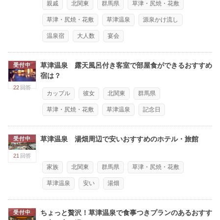
親戚
北関東
群馬県
草津・尻焼・花敷
草津・尻焼・花敷
草津温泉
源泉かけ流し
温泉宿
大人数
宴会
草津温泉 露天風呂付き客室で部屋食ができるおすすめ
受付中
宿は？
22
回答
カップル
彼女
北関東
群馬県
草津・尻焼・花敷
草津温泉
記念日
草津温泉 湯畑周辺で安いおすすめのホテル・旅館
受付中
21
回答
家族
北関東
群馬県
草津・尻焼・花敷
草津温泉
安い
湯畑
ちょっと贅沢！草津温泉で食事つきプランのあるおすす
受付中