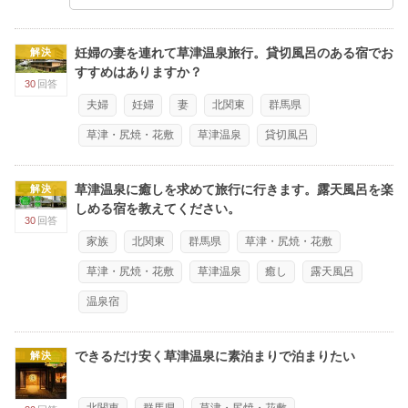
妊婦の妻を連れて草津温泉旅行。貸切風呂のある宿でお
解決
すすめはありますか？
30
回答
夫婦
妊婦
妻
北関東
群馬県
草津・尻焼・花敷
草津温泉
貸切風呂
草津温泉に癒しを求めて旅行に行きます。露天風呂を楽
解決
しめる宿を教えてください。
30
回答
家族
北関東
群馬県
草津・尻焼・花敷
草津・尻焼・花敷
草津温泉
癒し
露天風呂
温泉宿
できるだけ安く草津温泉に素泊まりで泊まりたい
解決
北関東
群馬県
草津・尻焼・花敷