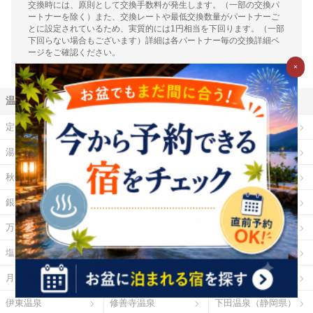
交換時には、原則として交換手数料が発生します。（一部の交換パ
ートナーを除く）また、交換レートや最低交換数量がパートナーご
とに設定されているため、実質的には1円相当を下回ります。（一部
下回らない場合もございます）詳細は各パートナー毎の交換詳細ペ
ージをご確認ください。
×
温泉地から探す
定山渓温泉
登別温泉
十勝川温泉
湯の川温泉（北海道）
乳頭温泉
鳴子温泉
秋保温泉
東山温泉
蔵王温泉
銀山温泉
草津温泉
伊香保温泉
万座温泉
四万温泉
鬼怒川温泉
塩原温泉
野沢温泉
白骨温泉
月岡温泉
石和温泉
湯河原温泉
伊東温泉
修善寺温泉
下田温泉（静岡県）