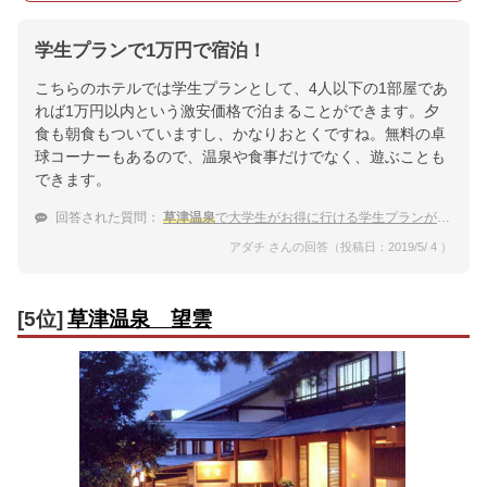
学生プランで1万円で宿泊！
こちらのホテルでは学生プランとして、4人以下の1部屋であ
れば1万円以内という激安価格で泊まることができます。夕
食も朝食もついていますし、かなりおとくですね。無料の卓
球コーナーもあるので、温泉や食事だけでなく、遊ぶことも
できます。
回答された質問：
草津温泉
で大学生がお得に行ける学生プランがある宿はありますか？
アダチ さんの回答（投稿日：2019/5/ 4 ）
[5位]
草津温泉 望雲