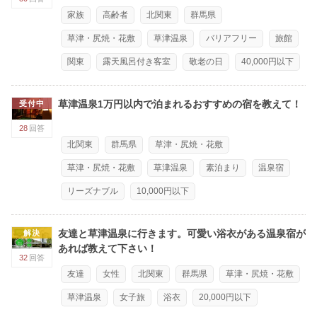
家族
高齢者
北関東
群馬県
草津・尻焼・花敷
草津温泉
バリアフリー
旅館
関東
露天風呂付き客室
敬老の日
40,000円以下
草津温泉1万円以内で泊まれるおすすめの宿を教えて！
受付中
28
回答
北関東
群馬県
草津・尻焼・花敷
草津・尻焼・花敷
草津温泉
素泊まり
温泉宿
リーズナブル
10,000円以下
友達と草津温泉に行きます。可愛い浴衣がある温泉宿が
解決
あれば教えて下さい！
32
回答
友達
女性
北関東
群馬県
草津・尻焼・花敷
草津温泉
女子旅
浴衣
20,000円以下