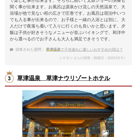
で楽しむ事が出来ます。そちらに続いて太鼓ショーの演奏も
聞く事が出来ます。お風呂は源泉かけ流しの天然温泉で、大
浴場が他で見ない程の広さで圧巻です。お風呂は宿泊中いつ
でも入る事が出来るので、お子様と一緒の入浴とは別に、大
人だけで夜落ち着いて入りに行くのも良いかと思います。夕
飯は子供が好きそうなメニューが並ぶバイキングで、和洋中
から選べるのでお子さんも大人も満足できそうです。
回答された質問：
草津温泉
で子供連れに優しいおすすめの宿は？
シゲオジ さんの回答（投稿日：2022/12/ 8 ）
草津温泉 草津ナウリゾートホテル