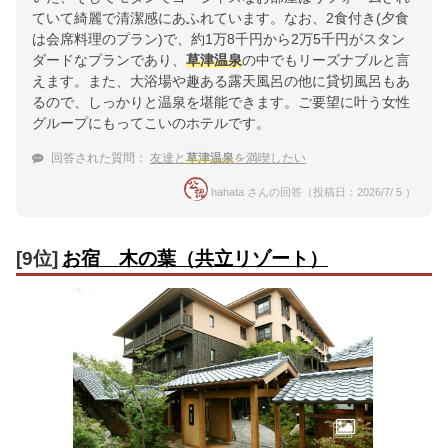
ていて綺麗で清潔感にあふれています。なお、2食付き(夕食
は会席料理のプラン)で、約1万8千円から2万5千円がスタン
ダードなプランであり、
草津温泉
の中でもリーズナブルと言
えます。また、大浴場や趣ある露天風呂の他に貸切風呂もあ
るので、しっかりと温泉を堪能できます。ご要望に叶う女性
グループにもってこいのホテルです。
回答された質問：
友達と
草津温泉
を満喫したい
hahata さんの回答（投稿日：2026/7/ 5 ）
[9位]
お宿 木の葉（共立リゾート）