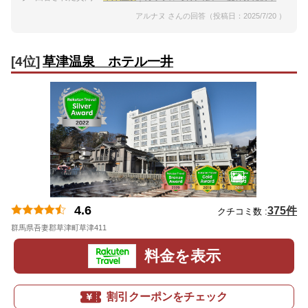
アルナヌ さんの回答（投稿日：2025/7/20 ）
[4位]
草津温泉 ホテル一井
4.6
375件
クチコミ数 :
群馬県吾妻郡草津町草津411
地図
料金を表示
割引クーポンをチェック