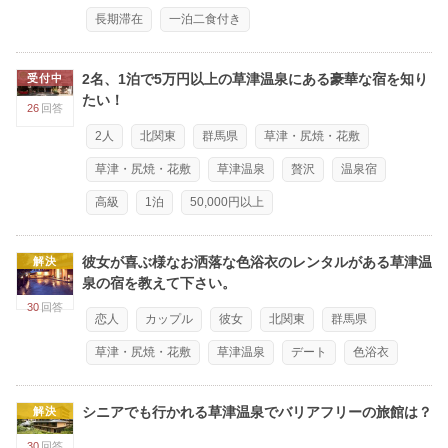
長期滞在
一泊二食付き
2名、1泊で5万円以上の草津温泉にある豪華な宿を知り
受付中
たい！
26
回答
2人
北関東
群馬県
草津・尻焼・花敷
草津・尻焼・花敷
草津温泉
贅沢
温泉宿
高級
1泊
50,000円以上
彼女が喜ぶ様なお洒落な色浴衣のレンタルがある草津温
解決
泉の宿を教えて下さい。
30
回答
恋人
カップル
彼女
北関東
群馬県
草津・尻焼・花敷
草津温泉
デート
色浴衣
シニアでも行かれる草津温泉でバリアフリーの旅館は？
解決
30
回答