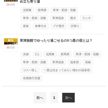
め立ち寄り湯
24
回答
北関東
群馬県
草津・尻焼・花敷
草津・尻焼・花敷
草津温泉
贅沢
ランチ
昼食
食事付き
プチ贅沢
日帰り
草津旅館でゆったり過ごせるの5つ星の宿とは？
解決
30
回答
夫婦
2人
北関東
群馬県
草津・尻焼・花敷
草津・尻焼・花敷
草津温泉
温泉宿
高級
コスパ良し
一度は泊まってみたい憧れの温泉宿
全国旅行支援
前へ
1
次へ