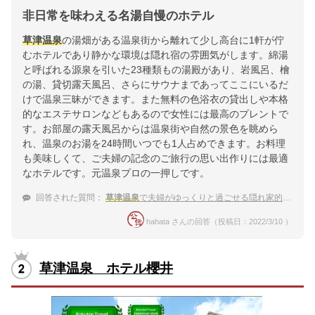
非日常を味わえる名湯自慢のホテル
草津温泉
の湯畑がある温泉街から離れて少し高台に1軒が佇
むホテルであり静かな環境は隠れ宿の雰囲気がします。綿湯
と呼ばれる源泉を引いた23種類もの湯殿があり、岩風呂、檜
の湯、貸切露天風呂、さらにサウナまであってここにいるだ
けで温泉三昧ができます。また無料の色浴衣の貸出しや本格
的なエステサロンなどもあるので女性には最高のプレントで
す。お部屋の露天風呂からは温泉街や自然の景色を眺めら
れ、温泉のお湯を24時間いつでも1人占めできます。お料理
も美味しくて、ご夫婦の記念のご旅行の思い出作りには最適
なホテルです。元温泉プロの一押しです。
回答された質問：
草津温泉
で夫婦がゆっくりと過ごせる隠れ家的旅館
hahata さんの回答（投稿日：2022/3/10 ）
草津温泉 ホテル櫻井