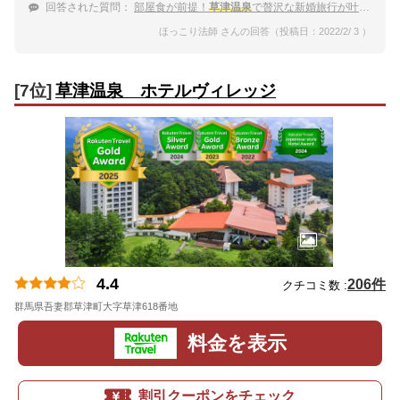
回答された質問：
部屋食が前提！
草津温泉
で贅沢な新婚旅行が叶う宿は？
ほっこり法師 さんの回答（投稿日：2022/2/ 3 ）
[7位]
草津温泉 ホテルヴィレッジ
4.4
206件
クチコミ数 :
群馬県吾妻郡草津町大字草津618番地
地図
料金を表示
割引クーポンをチェック