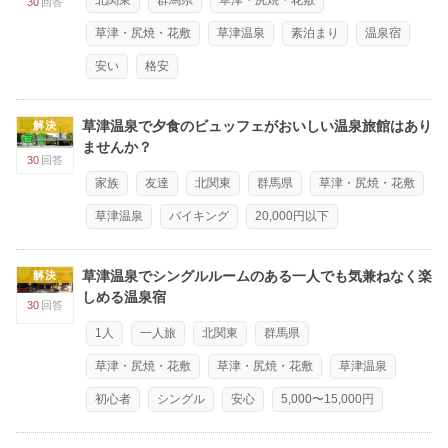
30
回答
草津・尻焼・花敷
草津温泉
素泊まり
温泉宿
安い
格安
草津温泉で夕食のビュッフェがおいしい温泉旅館はあり
解決
ませんか？
30
回答
家族
友達
北関東
群馬県
草津・尻焼・花敷
草津温泉
バイキング
20,000円以下
草津温泉でシングルルームのある一人でも気兼ねなく楽
解決
しめる温泉宿
30
回答
1人
一人旅
北関東
群馬県
草津・尻焼・花敷
草津・尻焼・花敷
草津温泉
初心者
シングル
安心
5,000〜15,000円