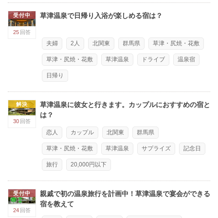
草津温泉で日帰り入浴が楽しめる宿は？
受付中
25
回答
夫婦
2人
北関東
群馬県
草津・尻焼・花敷
草津・尻焼・花敷
草津温泉
ドライブ
温泉宿
日帰り
草津温泉に彼女と行きます。カップルにおすすめの宿と
解決
は？
30
回答
恋人
カップル
北関東
群馬県
草津・尻焼・花敷
草津温泉
サプライズ
記念日
旅行
20,000円以下
親戚で初の温泉旅行を計画中！草津温泉で宴会ができる
受付中
宿を教えて
24
回答