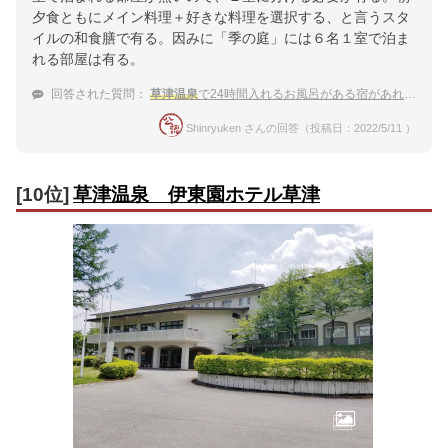
夕食ともにメイン料理＋好きな料理を選択する、と言うスタ
イルの和食膳で有る。因みに「季の庭」には６名１室で泊ま
れる部屋は有る。
回答された質問：
草津温泉
で24時間入れるお風呂がある宿があれば教えてください。
Shinryuken さんの回答（投稿日：2022/5/11 ）
[10位]
草津温泉 伊東園ホテル草津