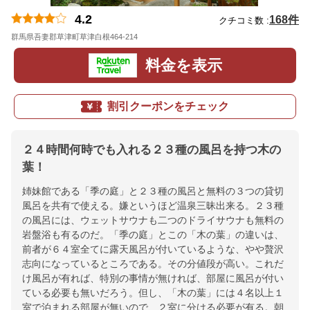
4.2
168件
クチコミ数 :
群馬県吾妻郡草津町草津白根464-214
地図
料金を表示
割引クーポンをチェック
２４時間何時でも入れる２３種の風呂を持つ木の
葉！
姉妹館である「季の庭」と２３種の風呂と無料の３つの貸切
風呂を共有で使える。嫌というほど温泉三昧出来る。２３種
の風呂には、ウェットサウナも二つのドライサウナも無料の
岩盤浴も有るのだ。「季の庭」とこの「木の葉」の違いは、
前者が６４室全てに露天風呂が付いているような、やや贅沢
志向になっているところである。その分値段が高い。これだ
け風呂が有れば、特別の事情が無ければ、部屋に風呂が付い
ている必要も無いだろう。但し、「木の葉」には４名以上１
室で泊まれる部屋が無いので、２室に分ける必要が有る。朝