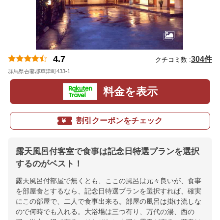
4.7
304件
クチコミ数 :
群馬県吾妻郡草津町433-1
地図
料金を表示
割引クーポンをチェック
露天風呂付客室で食事は記念日特選プランを選択
するのがベスト！
露天風呂付部屋で無くとも、ここの風呂は元々良いが、食事
を部屋食とするなら、記念日特選プランを選択すれば、確実
にこの部屋で、二人で食事出来る。部屋の風呂は掛け流しな
ので何時でも入れる。大浴場は三つ有り、万代の湯、西の