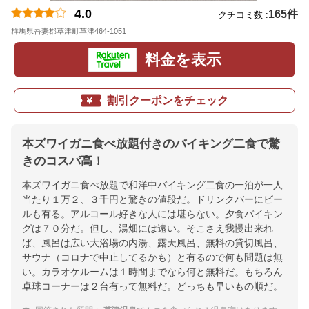
4.0
165件
クチコミ数 :
群馬県吾妻郡草津町草津464-1051
地図
料金を表示
割引クーポンをチェック
本ズワイガニ食べ放題付きのバイキング二食で驚
きのコスパ高！
本ズワイガニ食べ放題で和洋中バイキング二食の一泊が一人
当たり１万２、３千円と驚きの値段だ。ドリンクバーにビー
ルも有る。アルコール好きな人には堪らない。夕食バイキン
グは７０分だ。但し、湯畑には遠い。そこさえ我慢出来れ
ば、風呂は広い大浴場の内湯、露天風呂、無料の貸切風呂、
サウナ（コロナで中止してるかも）と有るので何も問題は無
い。カラオケルームは１時間までなら何と無料だ。もちろん
卓球コーナーは２台有って無料だ。どっちも早いもの順だ。