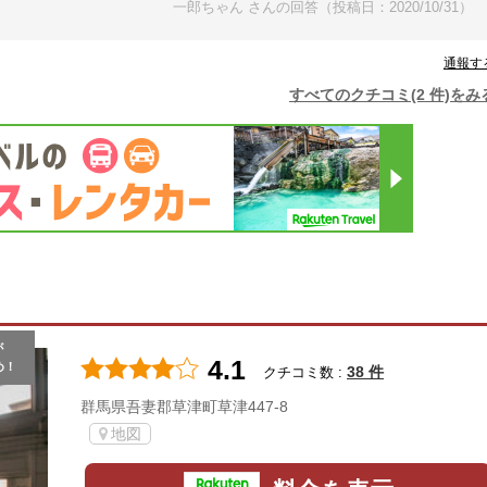
一郎ちゃん さんの回答（投稿日：2020/10/31）
通報す
すべてのクチコミ(2 件)をみ
が
4.1
め！
38 件
クチコミ数 :
群馬県吾妻郡草津町草津447-8
地図