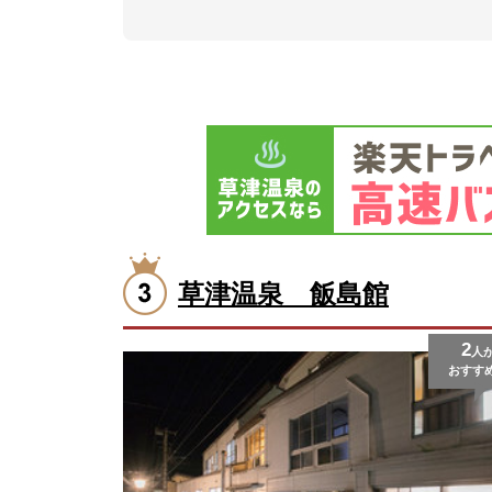
草津温泉 飯島館
2
人
おすす