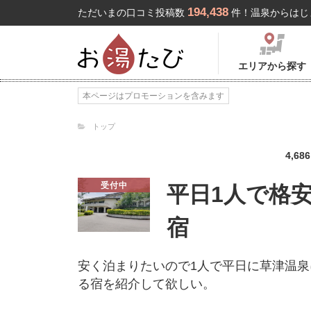
194,438
ただいまの口コミ投稿数
件！温泉からはじ
エリアから探す
本ページはプロモーションを含みます
トップ
4,686
受付中
平日1人で格
宿
安く泊まりたいので1人で平日に草津温泉
る宿を紹介して欲しい。