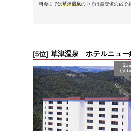
料金面では
草津温泉
の中では最安値の宿で
草津温泉 ホテルニュー
[5位]
2
人
おすす