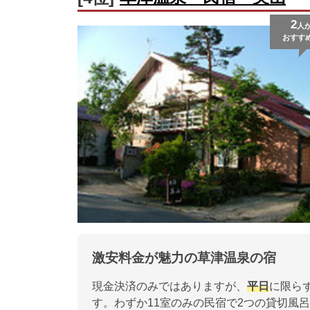
2
人
おすす
激安料金が魅力の草津温泉の宿
現金決済のみではありますが、
平日
に限ら
す。わずか11室のみの民宿で2つの貸切風