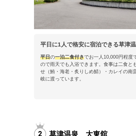
平日に1人で格安に宿泊できる草津
平日
の
一泊二食付き
でお一人10,000円程度
ので雨天でも入浴できます。食事は二食と
せ（鮪・海老・炙りしめ鯖）・カレイの南
岐に渡っています。
草津温泉 大東舘