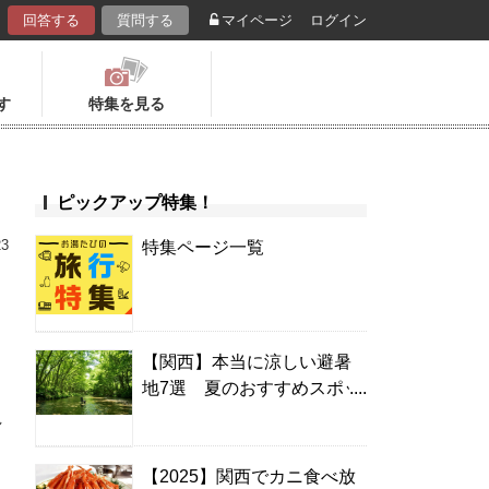
回答する
質問する
マイページ
ログイン
す
特集を見る
ピックアップ特集！
23
特集ページ一覧
【関西】本当に涼しい避暑
地7選 夏のおすすめスポッ
ト＆温泉宿
れ
【2025】関西でカニ食べ放