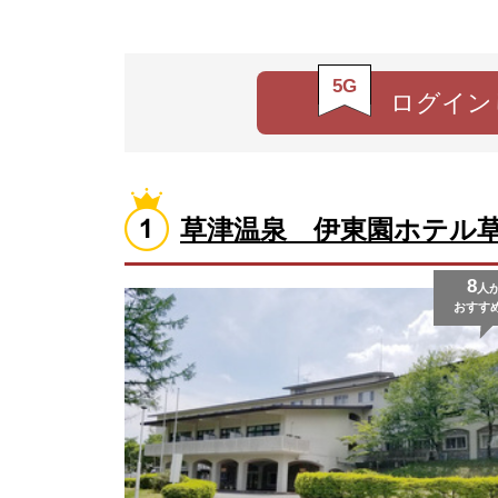
5G
ログイン
草津温泉 伊東園ホテル
8
人
おすす