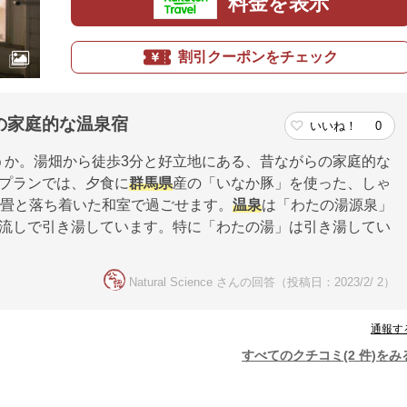
料金を表示
割引クーポンをチェック
の家庭的な温泉宿
いいね！
0
うか。湯畑から徒歩3分と好立地にある、昔ながらの家庭的な
きプランでは、夕食に
群馬県
産の「いなか豚」を使った、しゃ
8畳と落ち着いた和室で過ごせます。
温泉
は「わたの湯源泉」
け流しで引き湯しています。特に「わたの湯」は引き湯してい
Natural Science さんの回答（投稿日：2023/2/ 2）
通報す
すべてのクチコミ(2 件)をみ