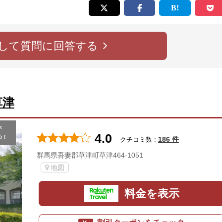
して質問に回答する
草津
が
4.0
め！
186 件
クチコミ数 :
群馬県吾妻郡草津町草津464-1051
地図
料金を表示