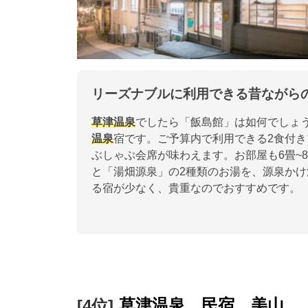
リーズナブルに利用できる昔ながら
草津温泉
でしたら「飯島館」は如何でしょ
温泉
宿です。ご予算内で利用できる2食付
ぶしゃぶ会席が味わえます。お部屋も6畳~
と「湯畑源泉」の2種類のお湯を、源泉か
る宿が少なく、貴重なのでおすすめです。
草津温泉 民宿 美山
[4位]