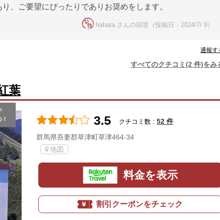
あり、ご要望にぴったりでありお奨めをします。
hahata さんの回答（投稿日：2024/7/ 9）
通報す
すべてのクチコミ(2 件)をみ
紅葉
が
3.5
め！
52 件
クチコミ数 :
群馬県吾妻郡草津町草津464-34
地図
料金を表示
割引クーポンをチェック