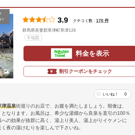
が
3.9
め！
170 件
クチコミ数 :
群馬県吾妻郡草津町草津126
地図
料金を表示
割引クーポンをチェック
いいね！
0
草津温泉
街巡りのお店で、お腹を満たしましょう。朝食は、
となります。お風呂は、希少な湯畑から良泉を直引の100％
肌への効果が抜群に高く、湯上り美人、湯上がりイケメンに
近く夜の湯けむりを楽しんで下さいね。