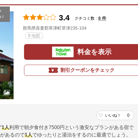
が
3.4
め！
8 件
クチコミ数 :
群馬県吾妻郡草津町草津235-104
地図
料金を表示
割引クーポンをチェック
いいね！
0
ず
1人
利用で朝夕食付き7500円という激安なプランがある宿で
呂があるので
1人
でゆったりと湯治をするのに最適でしょう。