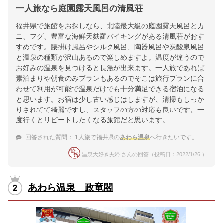
一人旅なら庭園露天風呂の清風荘
福井県で旅館をお探しなら、北陸最大級の庭園露天風呂とカ
ニ、フグ、豊富な海鮮天麩羅バイキングがある清風荘がおす
すめです。腰掛け風呂やシルク風呂、陶器風呂や炭酸泉風呂
と温泉の種類が沢山あるので楽しめますよ。温度が違うので
お好みの温泉を見つけると長湯が出来ます。一人旅であれば
素泊まりや朝食のみプランもあるのでそこは旅行プランに合
わせて利用が可能で温泉だけでも十分満足できる宿泊になる
と思います。お宿は少し古い感じはしますが、清掃もしっか
りされてて綺麗ですし、スタッフの方の対応も良いです。一
度行くとリピートしたくなる旅館だと思います。
回答された質問：
1人旅で福井県の
あわら温泉
へ行きたいです。
温泉大好き夫婦 さんの回答（投稿日：2022/1/26 ）
あわら温泉 政竜閣