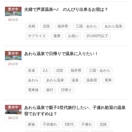
夫婦で芦原温泉へ! のんびり出来るお宿は？
受付中
18
回答
夫婦
北陸
福井県
三国・あわら
あわら温泉
サプライズ
還暦
お祝い
20,000円以下
あわら温泉で日帰りで温泉に入りたい！
受付中
23
回答
友達
2人
北陸
福井県
三国・あわら
あわら
あわら温泉
温泉
温泉宿
電車
電車旅
旅行
日帰り
あわら温泉で親子3世代旅行したい、子連れ歓迎の温泉
受付中
宿でおすすめは？
18
回答
家族
子供連れ
3世代
子連れ
北陸