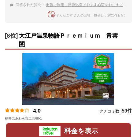
回答された質問：
出張で利用、芦原温泉でおすすめ宿をおしえてください
ずんたこす さんの回答（投稿日：2025/11/ 5 ）
[8位]
大江戸温泉物語Ｐｒｅｍｉｕｍ 青雲
閣
4.0
59件
クチコミ数 :
福井県あわら市二面68-1
地図
料金を表示