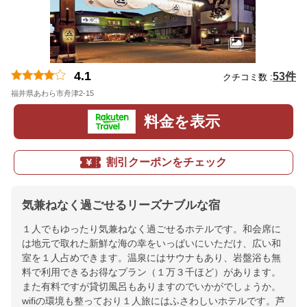
4.1
53件
クチコミ数 :
福井県あわら市舟津2-15
地図
料金を表示
割引クーポンをチェック
気兼ねなく過ごせるリーズナブルな宿
１人でもゆったり気兼ねなく過ごせるホテルです。和会席に
は地元で取れた新鮮な海の幸をいっぱいにいただけ、広い和
室を１人占めできます。温泉にはサウナもあり、岩盤浴も無
料で利用できるお得なプラン（１万３千ほど）があります。
また有料ですが貸切風呂もありますのでいかがでしょうか。
wifiの環境も整っており１人旅にはふさわしいホテルです。芦