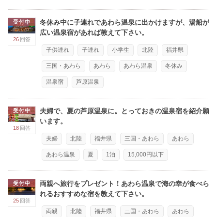
冬休み中に子連れであわら温泉に出かけますが、湯船が
受付中
広い温泉宿があれば教えて下さい。
26
回答
子供連れ
子連れ
小学生
北陸
福井県
三国・あわら
あわら
あわら温泉
冬休み
温泉宿
芦原温泉
夫婦で、夏の芦原温泉に。とっておきの温泉宿を紹介願
受付中
います。
18
回答
夫婦
北陸
福井県
三国・あわら
あわら
あわら温泉
夏
1泊
15,000円以下
両親へ旅行をプレゼント！あわら温泉で海の幸が食べら
受付中
れるおすすめな宿を教えて下さい。
25
回答
両親
北陸
福井県
三国・あわら
あわら