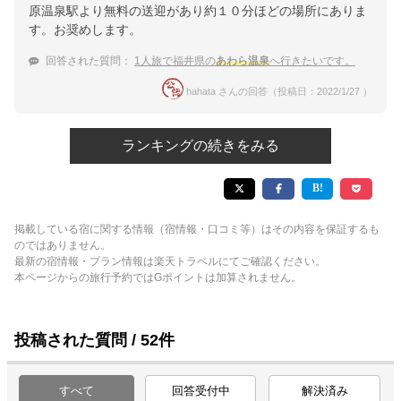
原温泉駅より無料の送迎があり約１０分ほどの場所にありま
す。お奨めします。
回答された質問：
1人旅で福井県の
あわら温泉
へ行きたいです。
hahata さんの回答（投稿日：2022/1/27 ）
ランキングの続きをみる
掲載している宿に関する情報（宿情報・口コミ等）はその内容を保証するも
のではありません。
最新の宿情報・プラン情報は楽天トラベルにてご確認ください。
本ページからの旅行予約ではGポイントは加算されません。
投稿された質問 / 52件
すべて
回答受付中
解決済み