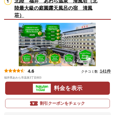
北陸 福井 あわら温泉 清風荘（北
陸最大級の庭園露天風呂の宿 清風
荘）
4.6
141件
クチコミ数 :
福井県あわら市温泉3丁目803
地図
料金を表示
割引クーポンをチェック