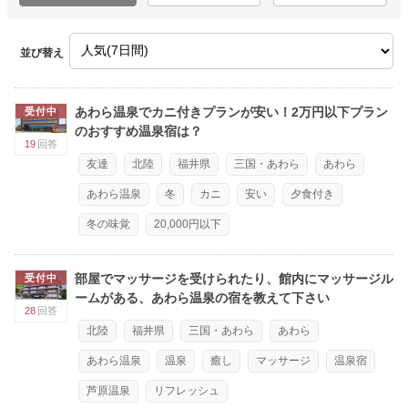
並び替え
あわら温泉でカニ付きプランが安い！2万円以下プラン
受付中
のおすすめ温泉宿は？
19
回答
友達
北陸
福井県
三国・あわら
あわら
あわら温泉
冬
カニ
安い
夕食付き
冬の味覚
20,000円以下
部屋でマッサージを受けられたり、館内にマッサージル
受付中
ームがある、あわら温泉の宿を教えて下さい
28
回答
北陸
福井県
三国・あわら
あわら
あわら温泉
温泉
癒し
マッサージ
温泉宿
芦原温泉
リフレッシュ