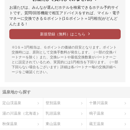
お湯たびは、みんなが選んだホテルを検索できるホテル予約サイ
トです。質問/回答機能で相互アドバイスをすれば、マイル・電子
マネーに交換できるＧポイント(1Ｇポイント＝1円相当)がどんど
んたまる！
新規登録（無料）はこちら
※1Ｇ＝1円相当は、Ｇポイントの価値の目安となります。ポイント
交換時には、原則として交換手数料が発生します。（一部の交換パ
ートナーを除く）また、交換レートや最低交換数量がパートナーご
とに設定されているため、実質的には1円相当を下回ります。（一部
下回らない場合もございます）詳細は各パートナー毎の交換詳細ペ
ージをご確認ください。
温泉地から探す
定山渓温泉
登別温泉
十勝川温泉
湯の川温泉（北海道）
乳頭温泉
鳴子温泉
秋保温泉
東山温泉
蔵王温泉