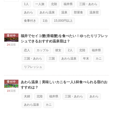
1人
一人旅
北陸
福井県
三国・あわら
あわら
あわら温泉
温泉
部屋食
温泉宿
食事付き
1泊
15,000円以上
福井でセイコ蟹(香箱蟹)を食べたい！ゆったりリフレッ
受付中
シュできるおすすめ温泉宿は？
24
回答
恋人
カップル
彼女
2人
北陸
福井県
三国・あわら
三国
あわら温泉
年末
カニ
リフレッシュ
あわら温泉｜美味しいカニを一人1杯食べられる宿のお
受付中
すすめは？
19
回答
夫婦
北陸
福井県
三国・あわら
あわら
あわら温泉
カニ