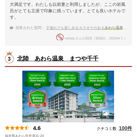
大満足です。わたしも以前妻と利用しましたが、ここの岩風
呂がとても立派で印象に残っています。とても良いホテルで
す。
回答された質問：
子連れでも楽しめるカラオケのある
あわら温泉
の宿は
hahata さんの回答（投稿日：2020/4/ 1 ）
北陸 あわら温泉 まつや千千
4.6
100件
クチコミ数 :
福井県あわら市舟津31-24
地図