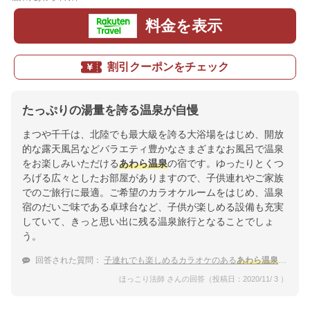
料金を表示
割引クーポンをチェック
たっぷりの湯量を誇る温泉が自慢
まつや千千は、北陸でも最大級を誇る大浴場をはじめ、開放
的な露天風呂などバラエティ豊かなさまざまなお風呂で温泉
をお楽しみいただける
あわら温泉
の宿です。ゆったりとくつ
ろげる広々としたお部屋がありますので、子供連れやご家族
でのご旅行に最適。ご希望のカラオケルームをはじめ、温泉
宿のだいご味である卓球台など、子供が楽しめる設備も充実
していて、きっと思い出に残る温泉旅行となることでしょ
う。
回答された質問：
子連れでも楽しめるカラオケのある
あわら温泉
の宿は
ほっこり法師 さんの回答（投稿日：2020/11/ 3 ）