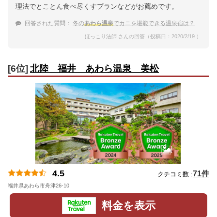
理法でとことん食べ尽くすプランなどがお薦めです。
回答された質問：
冬の
あわら温泉
でカニを堪能できる温泉宿は？
ほっこり法師 さんの回答（投稿日：2020/2/19 ）
[6位]
北陸 福井 あわら温泉 美松
4.5
71件
クチコミ数 :
福井県あわら市舟津26-10
地図
料金を表示