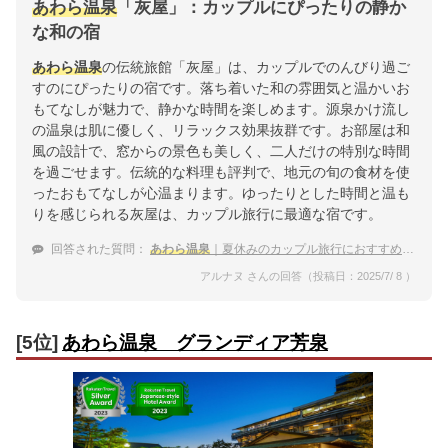
あわら温泉
「灰屋」：カップルにぴったりの静か
な和の宿
あわら温泉
の伝統旅館「灰屋」は、カップルでのんびり過ご
すのにぴったりの宿です。落ち着いた和の雰囲気と温かいお
もてなしが魅力で、静かな時間を楽しめます。源泉かけ流し
の温泉は肌に優しく、リラックス効果抜群です。お部屋は和
風の設計で、窓からの景色も美しく、二人だけの特別な時間
を過ごせます。伝統的な料理も評判で、地元の旬の食材を使
ったおもてなしが心温まります。ゆったりとした時間と温も
りを感じられる灰屋は、カップル旅行に最適な宿です。
回答された質問：
あわら温泉
｜夏休みのカップル旅行におすすめな宿は？
アルナヌ さんの回答（投稿日：2025/7/ 8 ）
[5位]
あわら温泉 グランディア芳泉