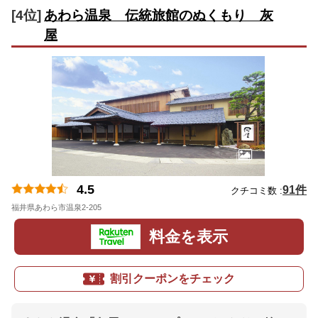
[4位]
あわら温泉 伝統旅館のぬくもり 灰
屋
4.5
91件
クチコミ数 :
福井県あわら市温泉2-205
地図
料金を表示
割引クーポンをチェック