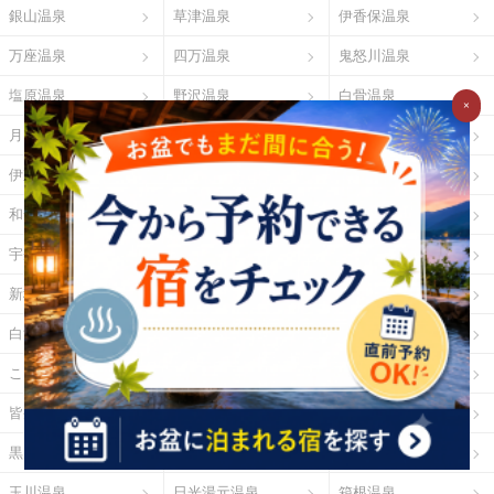
銀山温泉
草津温泉
伊香保温泉
万座温泉
四万温泉
鬼怒川温泉
塩原温泉
野沢温泉
白骨温泉
×
月岡温泉
石和温泉
湯河原温泉
伊東温泉
修善寺温泉
下田温泉（静岡県）
和倉温泉
山中温泉
あわら温泉
宇奈月温泉
下呂温泉
平湯温泉
新穂高温泉
城崎温泉
有馬温泉
白浜温泉
勝浦温泉
道後温泉
こんぴら温泉
三朝温泉
玉造温泉
皆生温泉
湯原温泉
別府温泉
黒川温泉
霧島温泉
酸ヶ湯温泉
玉川温泉
日光湯元温泉
箱根温泉