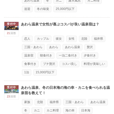
あわら温泉
冬
カニ
露天風呂
カニ料理
送迎
冬の味覚
25,000円以下
あわら温泉で女性が喜ぶコスパが良い温泉宿は？
受付中
21
回答
恋人
カップル
彼女
女性
北陸
福井県
三国・あわら
あわら
あわら温泉
贅沢
温泉宿
朝食付き
一泊二食付き
夕食付き
食事付き
プチ贅沢
コスパ良し
料理が美味しい
1泊
15,000円以下
あわら温泉、冬の日本海の海の幸・カニを食べられる温
受付中
泉宿を教えて！
23
回答
家族
北陸
福井県
三国・あわら
あわら温泉
冬
カニ
カニ料理
海の幸
日本海