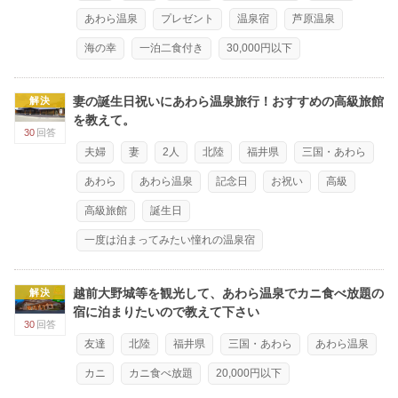
あわら温泉
プレゼント
温泉宿
芦原温泉
海の幸
一泊二食付き
30,000円以下
妻の誕生日祝いにあわら温泉旅行！おすすめの高級旅館
解決
を教えて。
30
回答
夫婦
妻
2人
北陸
福井県
三国・あわら
あわら
あわら温泉
記念日
お祝い
高級
高級旅館
誕生日
一度は泊まってみたい憧れの温泉宿
越前大野城等を観光して、あわら温泉でカニ食べ放題の
解決
宿に泊まりたいので教えて下さい
30
回答
友達
北陸
福井県
三国・あわら
あわら温泉
カニ
カニ食べ放題
20,000円以下