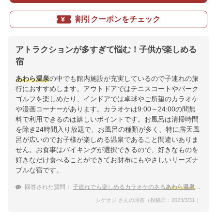
割引クーポンをチェック
アトラクションが多すぎて悩む！子供が楽しめる
宿
あわら温泉
の中でも館内施設が充実しているので子連れの旅
行におすすめします。アウトドアではテニスコートやパーク
ゴルフを楽しめたり、インドアでは卓球やご所望のカラオケ
や漫画コーナーがあります。カラオケは9:00～24:00の間無
料で利用できるのは嬉しいポイントです。お風呂は清掃時間
を除き24時間入り放題で、お風呂の種類が多く、特に露天風
呂が広いのでお子様が楽しめる温泉であること間違いありま
せん。お食事はバイキングが選択できるので、好きなものを
好きなだけ食べることができてお財布にもやさしいリーズナ
ブルな宿です。
回答された質問：
子連れでも楽しめるカラオケのある
あわら温泉
の宿は
シゲオジ さんの回答（投稿日：2023/3/31 ）