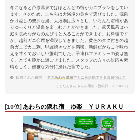
冬になると芦原温泉ではほとんどの宿がカニプランをしてい
ます。そのため、こちらは大浴場の良さで選びました。源泉
かけ流しの贅沢な湯。大浴場は広々とし、いろんな浴槽があ
りゆっくりと温泉を楽しむことができました。露天風呂は小
庭を眺めながらのんびりと入ることができます。お料理です
が、越前ガニ会席を満喫してきました。黄色のタグ付きの越
前ガニでカニ刺、甲羅焼きなどを満喫。新鮮だからこそ味わ
える甘くておいしい蟹刺でした。子連れファミリーの姿は無
く、とても静かに過ごせました。スタッフの方々の対応も素
晴らしく、優雅な気分に浸れた宿でした。
回答された質問：
冬の
あわら温泉
でカニを堪能できる温泉宿は？
くまたんさん さんの回答（投稿日：2021/6/ 6 ）
[10位]
あわらの隠れ宿 ゆ楽 ＹＵＲＡＫＵ