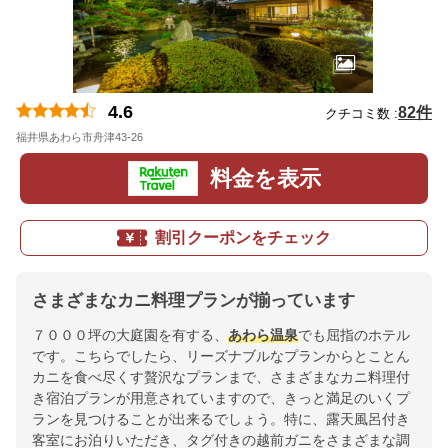
4.6
82件
クチコミ数 :
福井県あわら市舟津43-26
地図
料金を表示
割引クーポンをチェック
さまざまなカニ料理プランが揃っています
７０００坪の大庭園を有する、
あわら温泉
でも屈指のホテル
です。こちらでしたら、リーズナブルなプランからとことん
カニを食べ尽くす贅沢なプランまで、さまざまなカニ料理付
き宿泊プランが用意されていますので、きっと満足のいくプ
ランを見つけることが出来るでしょう。特に、露天風呂付き
客室にお泊りいただき、タグ付きの越前ガニをさまざまな調