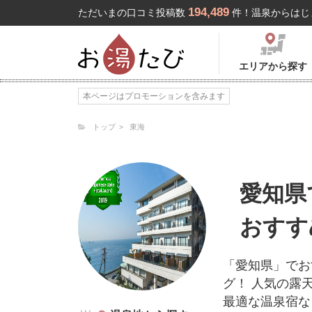
194,489
ただいまの口コミ投稿数
件！温泉からはじ
エリアから探す
本ページはプロモーションを含みます
トップ
東海
愛知県
おすす
「愛知県」でお
グ！ 人気の露
最適な温泉宿な