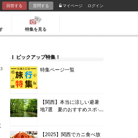
回答する
質問する
マイページ
ログイン
す
特集を見る
ピックアップ特集！
13
特集ページ一覧
【関西】本当に涼しい避暑
地7選 夏のおすすめスポッ
ト＆温泉宿
に
【2025】関西でカニ食べ放