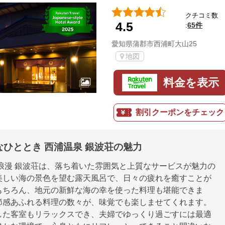
クチコミ数
4.5
65件
:
愛知県蒲郡市西浦町大山25
地図
料金を表示
割引クーポンをチェック
ひととき 西浦温泉 銀波荘の魅力
景浪漫 銀波荘は、落ち着いた雰囲気と上質なサービスが魅力の
美しい海の景色を望む露天風呂で、日々の疲れを癒すことが
もちろん、地元の新鮮な海の幸を使った料理も堪能できま
節感あふれる料理の数々が、味覚でも楽しませてくれます。
した客室もリラックスでき、夫婦でゆっくり過ごすには最適