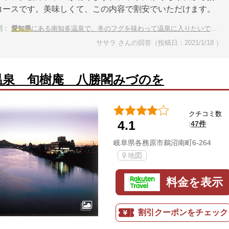
コースです。美味しくて、この内容で割安でいただけます。
問：
愛知県
にある南知多温泉で、冬のフグを味わって温泉に入りたいです。海の近くの眺めがいい宿が希望です
ササラ さんの回答（投稿日：2021/1/18 ）
温泉 旬樹庵 八勝閣みづのを
クチコミ数
4.1
47件
:
岐阜県各務原市鵜沼南町6-264
地図
料金を表示
割引クーポンをチェック