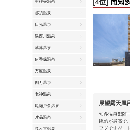
南知
[4位]
中禅寺温泉
那須温泉
日光温泉
湯西川温泉
草津温泉
伊香保温泉
万座温泉
四万温泉
老神温泉
展望露天風
尾瀬戸倉温泉
知多温泉郷随
片品温泉
眺めが最高で
フグですが、
猿ヶ京温泉