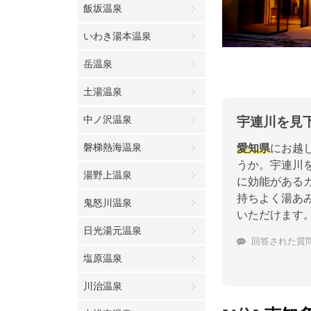
飯坂温泉
いわき湯本温泉
岳温泉
土湯温泉
中ノ沢温泉
宇連川を見
磐梯熱海温泉
愛知県
にお越
うか。宇連川
湯野上温泉
に効能がある
持ちよく湯あ
鬼怒川温泉
いただけます
日光湯元温泉
回答された質
塩原温泉
川治温泉