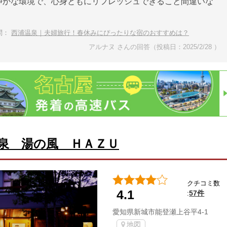
静かな環境で、心身ともにリフレッシュできること間違いな
問：
西浦温泉｜夫婦旅行！春休みにぴったりな宿のおすすめは？
アルナヌ さんの回答（投稿日：2025/2/28 ）
泉 湯の風 ＨＡＺＵ
クチコミ数
4.1
57件
:
愛知県新城市能登瀬上谷平4-1
地図