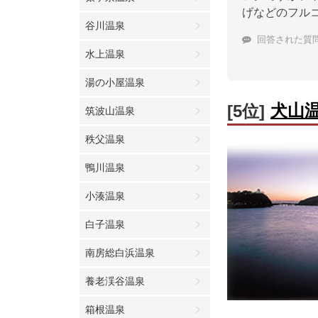
げなどのフル
谷川温泉
回答された質
水上温泉
湯の小屋温泉
犬山
[5位]
筑波山温泉
秩父温泉
鴨川温泉
小湊温泉
白子温泉
南房総白浜温泉
養老渓谷温泉
箱根温泉