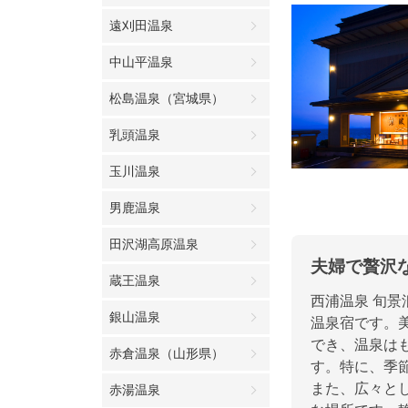
遠刈田温泉
中山平温泉
松島温泉（宮城県）
乳頭温泉
玉川温泉
男鹿温泉
田沢湖高原温泉
夫婦で贅沢な
蔵王温泉
西浦温泉 旬
銀山温泉
温泉宿です。
でき、温泉は
赤倉温泉（山形県）
す。特に、季
また、広々と
赤湯温泉