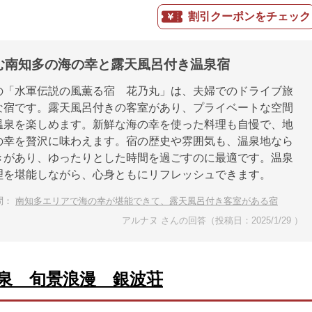
割引クーポンをチェック
む南知多の海の幸と露天風呂付き温泉宿
の「水軍伝説の風薫る宿 花乃丸」は、夫婦でのドライブ旅
な宿です。露天風呂付きの客室があり、プライベートな空間
温泉を楽しめます。新鮮な海の幸を使った料理も自慢で、地
の幸を贅沢に味わえます。宿の歴史や雰囲気も、温泉地なら
きがあり、ゆったりとした時間を過ごすのに最適です。温泉
理を堪能しながら、心身ともにリフレッシュできます。
問：
南知多エリアで海の幸が堪能できて、露天風呂付き客室がある宿
アルナヌ さんの回答（投稿日：2025/1/29 ）
泉 旬景浪漫 銀波荘