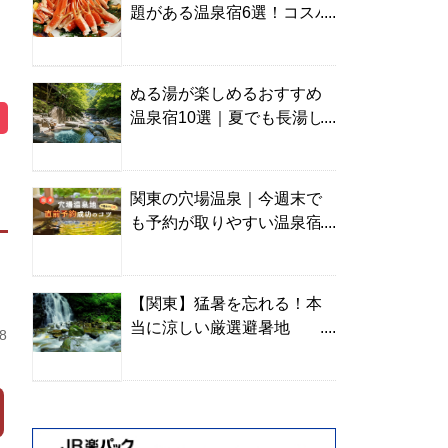
題がある温泉宿6選！コスパ
の高い宿からご褒美旅まで
ぬる湯が楽しめるおすすめ
温泉宿10選｜夏でも長湯し
やすい名湯を温泉ソムリエ
が厳選
関東の穴場温泉｜今週末で
も予約が取りやすい温泉宿
を温泉ソムリエが紹介
【関東】猛暑を忘れる！本
当に涼しい厳選避暑地
8
TOP10