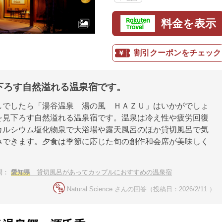
料金を表示
割引クーポンをチェック
下ろす自然溢れる温泉宿です。
しでしたら「湯谷温泉 湯の風 ＨＡＺＵ」はいかがでしょ
を見下ろす自然溢れる温泉宿です。温泉は冷え性や疲労回復
カルシウム塩化物泉で大浴場や露天風呂のほか貸切風呂で気
みできます。夕食は季節に応じた旬の創作和会席が美味しく
。
問：
愛知県
貸切風呂があってカップルにおすすめの温泉宿
Natural Science さんの回答（投稿日：2026/2/11 ）