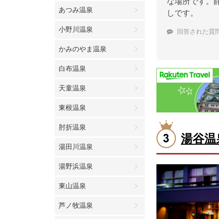
な場所です。
あつみ温泉
しです。
小野川温泉
回答された質
かみのやま温泉
白布温泉
天童温泉
東根温泉
肘折温泉
湯谷温
湯田川温泉
湯野浜温泉
東山温泉
芦ノ牧温泉