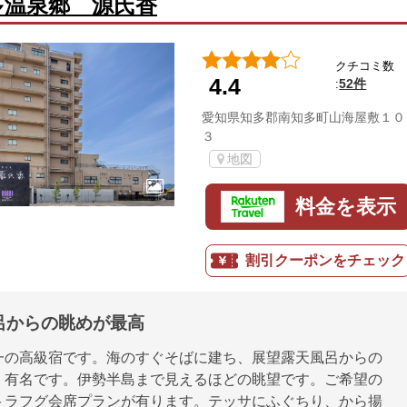
多温泉郷 源氏香
クチコミ数
4.4
52件
:
愛知県知多郡南知多町山海屋敷１０
３
地図
料金を表示
割引クーポンをチェック
呂からの眺めが最高
一の高級宿です。海のすぐそばに建ち、展望露天風呂からの
、有名です。伊勢半島まで見えるほどの眺望です。ご希望の
トラフグ会席プランが有ります。テッサにふぐちり、から揚