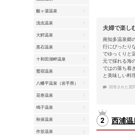
酸ヶ湯温泉
浅虫温泉
夫婦で楽し
大鰐温泉
南知多温泉郷
行にぴったり
黒石温泉
でゆっくりと
十和田湖畔温泉
元で採れる海
ではの落ち着
鶯宿温泉
と美味しい料
八幡平温泉（岩手県）
回答された質
花巻温泉
鳴子温泉
西浦温
秋保温泉
作並温泉