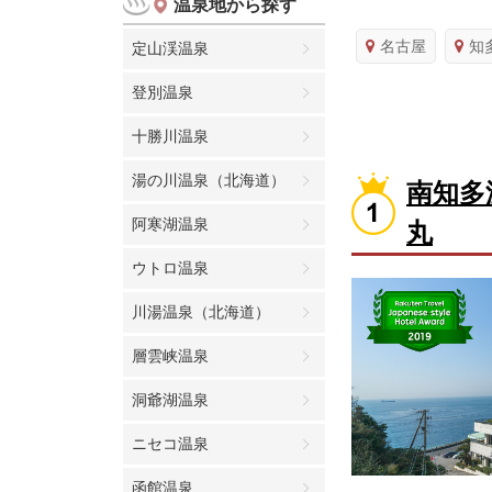
温泉地から探す
名古屋
知
定山渓温泉
登別温泉
十勝川温泉
湯の川温泉（北海道）
南知多
阿寒湖温泉
丸
ウトロ温泉
川湯温泉（北海道）
層雲峡温泉
洞爺湖温泉
ニセコ温泉
函館温泉