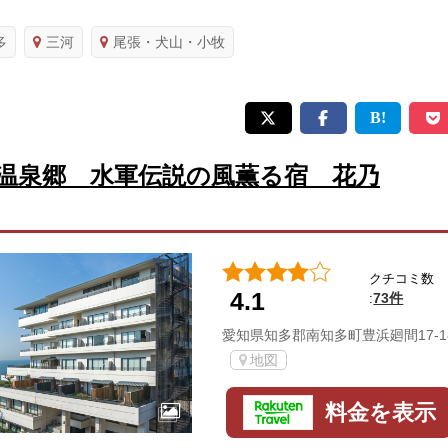
多
三河
尾張・犬山・小牧
温泉郷 水軍伝説の風薫る宿 花乃
クチコミ数
4.1
73件
:
愛知県知多郡南知多町豊浜廻間17-1
地図
料金を表示