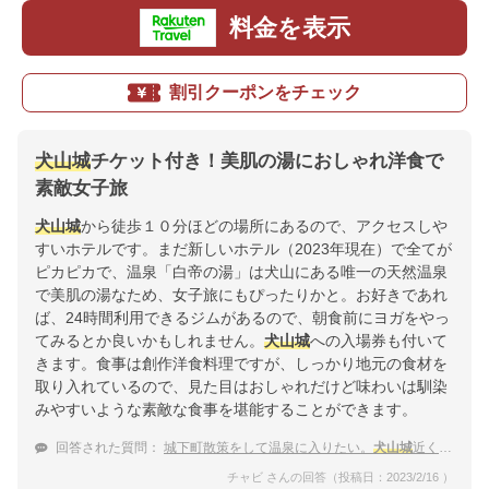
料金を表示
割引クーポンをチェック
犬山城
チケット付き！美肌の湯におしゃれ洋食で
素敵女子旅
犬山城
から徒歩１０分ほどの場所にあるので、アクセスしや
すいホテルです。まだ新しいホテル（2023年現在）で全てが
ピカピカで、温泉「白帝の湯」は犬山にある唯一の天然温泉
で美肌の湯なため、女子旅にもぴったりかと。お好きであれ
ば、24時間利用できるジムがあるので、朝食前にヨガをやっ
てみるとか良いかもしれません。
犬山城
への入場券も付いて
きます。食事は創作洋食料理ですが、しっかり地元の食材を
取り入れているので、見た目はおしゃれだけど味わいは馴染
みやすいような素敵な食事を堪能することができます。
回答された質問：
城下町散策をして温泉に入りたい。
犬山城
近くの宿は？
チャビ さんの回答（投稿日：2023/2/16 ）