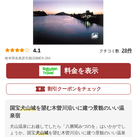
4.1
28件
クチコミ数 :
岐阜県各務原市鵜沼南町6-264
地図
料金を表示
割引クーポンをチェック
国宝
犬山城
を望む木曽川沿いに建つ景観のいい温
泉宿
犬山温泉にお越しでしたら「八勝閣みづのを」はいかがでし
ょうか。国宝
犬山城
を望む木曽川沿いに建つ景観のいい温泉