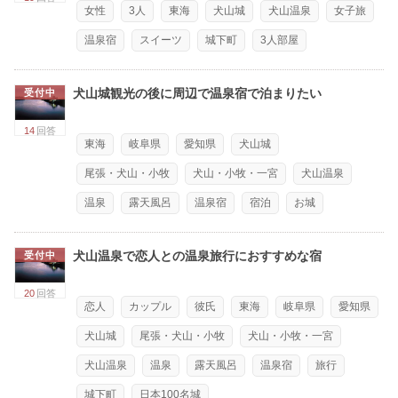
女性
3人
東海
犬山城
犬山温泉
女子旅
温泉宿
スイーツ
城下町
3人部屋
犬山城観光の後に周辺で温泉宿で泊まりたい
受付中
14
回答
東海
岐阜県
愛知県
犬山城
尾張・犬山・小牧
犬山・小牧・一宮
犬山温泉
温泉
露天風呂
温泉宿
宿泊
お城
犬山温泉で恋人との温泉旅行におすすめな宿
受付中
20
回答
恋人
カップル
彼氏
東海
岐阜県
愛知県
犬山城
尾張・犬山・小牧
犬山・小牧・一宮
犬山温泉
温泉
露天風呂
温泉宿
旅行
城下町
日本100名城