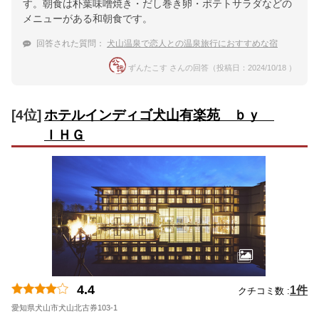
す。朝食は朴葉味噌焼き・だし巻き卵・ポテトサラダなどの
メニューがある和朝食です。
回答された質問：
犬山温泉で恋人との温泉旅行におすすめな宿
ずんたこす さんの回答（投稿日：2024/10/18 ）
[4位]
ホテルインディゴ犬山有楽苑 ｂｙ
ＩＨＧ
4.4
1件
クチコミ数 :
愛知県犬山市犬山北古券103-1
地図