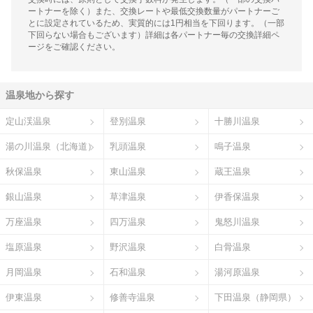
ートナーを除く）また、交換レートや最低交換数量がパートナーご
とに設定されているため、実質的には1円相当を下回ります。（一部
下回らない場合もございます）詳細は各パートナー毎の交換詳細ペ
ージをご確認ください。
温泉地から探す
定山渓温泉
登別温泉
十勝川温泉
湯の川温泉（北海道）
乳頭温泉
鳴子温泉
秋保温泉
東山温泉
蔵王温泉
銀山温泉
草津温泉
伊香保温泉
万座温泉
四万温泉
鬼怒川温泉
塩原温泉
野沢温泉
白骨温泉
月岡温泉
石和温泉
湯河原温泉
伊東温泉
修善寺温泉
下田温泉（静岡県）