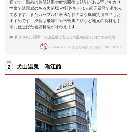
宿です。温泉は美肌効果や疲労回復に効能がある弱アルカリ
性泉で清潔感のある大浴場 や野趣あふれる露天風呂で湯あみ
できます。またカップルに最適なお洒落な庭園貸切風呂もお
すすめです。夕食は飛騨牛や木曽川の鮎など地元の食材を丁
寧に仕上げた会席料理が味わえます。
回答された質問：
犬山温泉で恋人との温泉旅行におすすめな宿
Natural Science さんの回答（投稿日：2023/3/14 ）
犬山温泉 臨江館