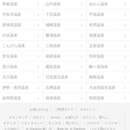
和倉温泉
山中温泉
あわら温泉
宇奈月温泉
下呂温泉
平湯温泉
新穂高温泉
城崎温泉
有馬温泉
白浜温泉
勝浦温泉
道後温泉
こんぴら温泉
三朝温泉
玉造温泉
皆生温泉
湯原温泉
別府温泉
黒川温泉
霧島温泉
酸ヶ湯温泉
玉川温泉
日光湯元温泉
箱根温泉
伊勢・鳥羽温泉
志摩温泉
大歩危祖谷温泉
由布院温泉
熱海温泉
指宿温泉
お湯たびとは
ご利用ガイド
Ｇポイント
Ｇランキング
だれどこ
ocruyo
お湯たび
わたしと、暮らし。
キテミヨ
ベストオイシー
モノスポ
野に行く。
カウナラ
ミツケヨ
たびゆかし
Ｇ-Ranking 推し活
食pin by Ｇ-Ranking
ハーブ酒のススメ