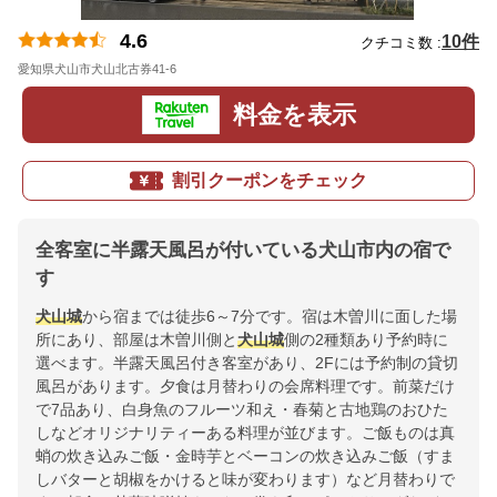
4.6
10件
クチコミ数 :
愛知県犬山市犬山北古券41-6
地図
料金を表示
割引クーポンをチェック
全客室に半露天風呂が付いている犬山市内の宿で
す
犬山城
から宿までは徒歩6～7分です。宿は木曽川に面した場
所にあり、部屋は木曽川側と
犬山城
側の2種類あり予約時に
選べます。半露天風呂付き客室があり、2Fには予約制の貸切
風呂があります。夕食は月替わりの会席料理です。前菜だけ
で7品あり、白身魚のフルーツ和え・春菊と古地鶏のおひた
しなどオリジナリティーある料理が並びます。ご飯ものは真
蛸の炊き込みご飯・金時芋とベーコンの炊き込みご飯（すま
しバターと胡椒をかけると味が変わります）など月替わりで