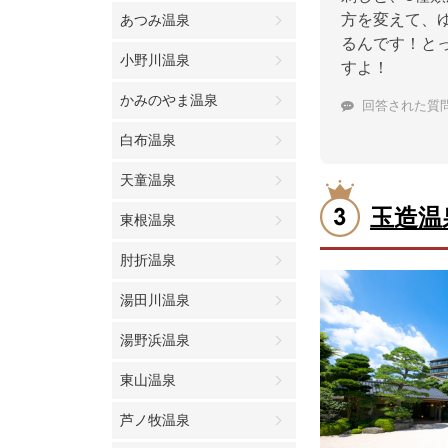
方を変えて、
あつみ温泉
るんです！と
小野川温泉
すよ！
かみのやま温泉
回答された質
白布温泉
天童温泉
玉造温
東根温泉
肘折温泉
湯田川温泉
湯野浜温泉
東山温泉
芦ノ牧温泉