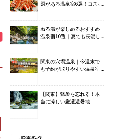
題がある温泉宿6選！コスパ
の高い宿からご褒美旅まで
ぬる湯が楽しめるおすすめ
温泉宿10選｜夏でも長湯し
やすい名湯を温泉ソムリエ
が厳選
関東の穴場温泉｜今週末で
も予約が取りやすい温泉宿
を温泉ソムリエが紹介
【関東】猛暑を忘れる！本
当に涼しい厳選避暑地
TOP10