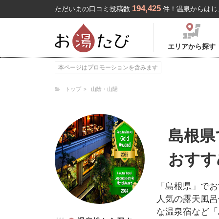
194,425
ただいまの口コミ投稿数
件！温泉からはじ
エリアから探す
本ページはプロモーションを含みます
トップ
山陰・山陽
島根県
おすす
「島根県」でお
人気の露天風呂
な温泉宿など「