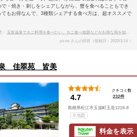
ゆで・焼き・刺しをシェアしながら、蟹を食べることもでき
ってもお得なんで、3種類シェアする食べ方は、超オススメで
問：
玉造温泉でカニ料理を食べたい。カニ食べ放題などがお得な宿を知りませんか？
yo-ne さんの回答（投稿日：2020/1/14 ）
泉 佳翠苑 皆美
クチコミ数
4.7
232件
:
島根県松江市玉湯町玉造1218-8
地図
料金を表示