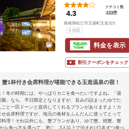
クチコミ数
4.3
233件
:
島根県松江市玉湯町玉造323
地図
料金を表示
割引クーポンをチェック
】蟹1杯付き会席料理が堪能できる玉造温泉の宿！
ニ！冬の時期には、やっぱりカニを食べたいですよね。「湯
楽園」なら、平日限定となりますが、旨みの詰まったゆでた
丸ごと一匹ドーンと提供してくれるプランがありますよ！カ
任せ会席料理ですが、地元の食材をふんだんに使ってとって
席料理！それ以外にも、蟹プランがあり、ゆで蟹、焼蟹、蟹
類から食べ方を選べて、更に、3人以上で泊まれば1名ずつ食べ