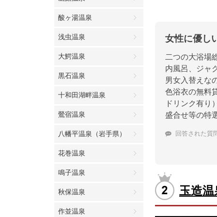
酸ヶ湯温泉
浅虫温泉
女性に優し
大鰐温泉
二つの大浴場
内風呂、ジャ
黒石温泉
男女入替えな
色浴衣の無料
十和田湖畔温泉
ドリンク有り
鶯宿温泉
盛合せ等の特
八幡平温泉（岩手県）
回答された質
花巻温泉
鳴子温泉
玉造温
秋保温泉
作並温泉