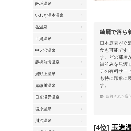
飯坂温泉
いわき湯本温泉
岳温泉
綺麗で落ち
土湯温泉
日本庭園が立
食も可能です
中ノ沢温泉
す。どの部屋
磐梯熱海温泉
街並みを見渡
テの有料サー
湯野上温泉
も特に印象に
す。
鬼怒川温泉
回答された質
日光湯元温泉
塩原温泉
川治温泉
玉造
[4位]