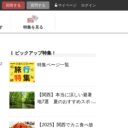
回答する
質問する
マイページ
ログイン
す
特集を見る
ピックアップ特集！
32
特集ページ一覧
【関西】本当に涼しい避暑
地7選 夏のおすすめスポッ
！
ト＆温泉宿
【2025】関西でカニ食べ放