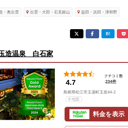
造・奥出雲
出雲・大田・石見銀山
益田・浜田・津和野
玉造温泉 白石家
クチコミ数
4.7
234件
:
島根県松江市玉湯町玉造44-2
地図
料金を表示