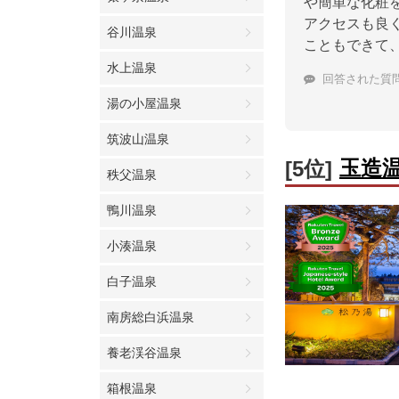
や簡単な化粧
アクセスも良
谷川温泉
こともできて
水上温泉
回答された質
湯の小屋温泉
筑波山温泉
玉造
[5位]
秩父温泉
鴨川温泉
小湊温泉
白子温泉
南房総白浜温泉
養老渓谷温泉
箱根温泉