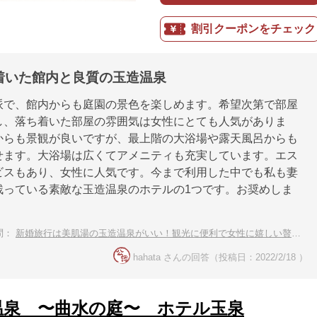
割引クーポンをチェック
着いた館内と良質の玉造温泉
派で、館内からも庭園の景色を楽しめます。希望次第で部屋
し、落ち着いた部屋の雰囲気は女性にとても人気がありま
からも景観が良いですが、最上階の大浴場や露天風呂からも
せます。大浴場は広くてアメニティも充実しています。エス
ビスもあり、女性に人気です。今まで利用した中でも私も妻
残っている素敵な玉造温泉のホテルの1つです。お奨めしま
問：
新婚旅行は美肌湯の玉造温泉がいい！観光に便利で女性に嬉しい贅沢な宿
hahata さんの回答（投稿日：2022/2/18 ）
温泉 〜曲水の庭〜 ホテル玉泉