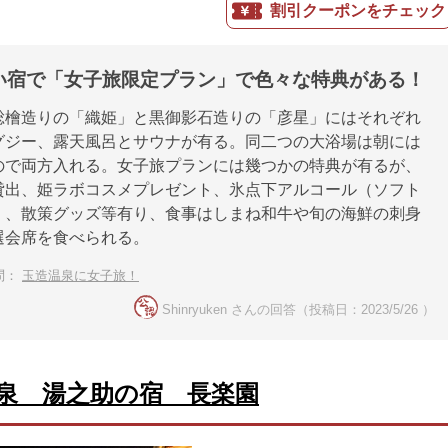
割引クーポンをチェック
い宿で「女子旅限定プラン」で色々な特典がある！
総檜造りの「織姫」と黒御影石造りの「彦星」にはそれぞれ
グジー、露天風呂とサウナが有る。同二つの大浴場は朝には
ので両方入れる。女子旅プランには幾つかの特典が有るが、
貸出、姫ラボコスメプレゼント、氷点下アルコール（ソフト
）、散策グッズ等有り、食事はしまね和牛や旬の海鮮の刺身
選会席を食べられる。
問：
玉造温泉に女子旅！
Shinryuken さんの回答（投稿日：2023/5/26 ）
泉 湯之助の宿 長楽園