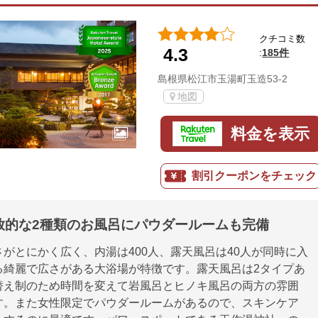
クチコミ数
4.3
185件
:
島根県松江市玉湯町玉造53-2
地図
料金を表示
割引クーポンをチェック
放的な2種類のお風呂にパウダールームも完備
がとにかく広く、内湯は400人、露天風呂は40人が同時に入
る綺麗で広さがある大浴場が特徴です。露天風呂は2タイプあ
替え制のため時間を変えて岩風呂とヒノキ風呂の両方の雰囲
す。また女性限定でパウダールームがあるので、スキンケア