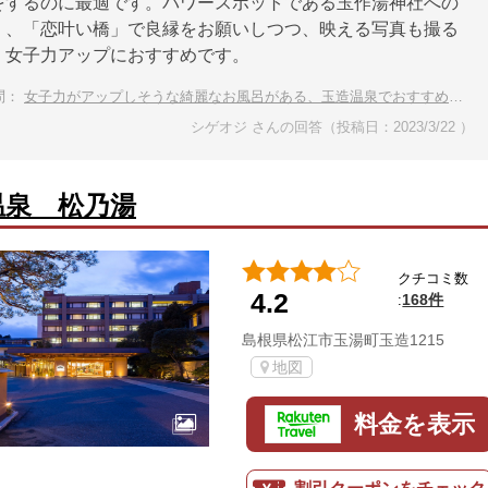
をするのに最適です。パワースポットである玉作湯神社への
く、「恋叶い橋」で良縁をお願いしつつ、映える写真も撮る
、女子力アップにおすすめです。
問：
女子力がアップしそうな綺麗なお風呂がある、玉造温泉でおすすめの温泉宿を教えてください。
シゲオジ さんの回答（投稿日：2023/3/22 ）
温泉 松乃湯
クチコミ数
4.2
168件
:
島根県松江市玉湯町玉造1215
地図
料金を表示