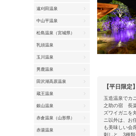
遠刈田温泉
中山平温泉
松島温泉（宮城県）
乳頭温泉
玉川温泉
男鹿温泉
田沢湖高原温泉
【平日限定
蔵王温泉
玉造温泉でカ
之助の宿 長
銀山温泉
ズワイガニを
赤倉温泉（山形県）
ニ以外は、お
も美味しい会
赤湯温泉
刺しと、3種