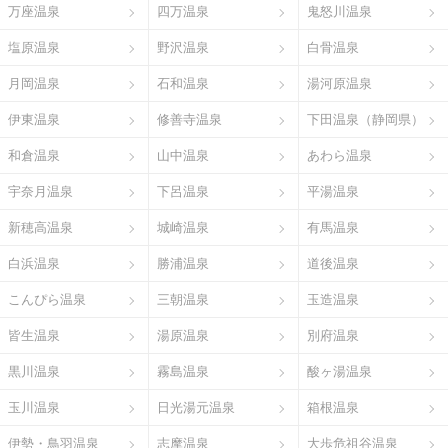
万座温泉
四万温泉
鬼怒川温泉
塩原温泉
野沢温泉
白骨温泉
月岡温泉
石和温泉
湯河原温泉
伊東温泉
修善寺温泉
下田温泉（静岡県）
和倉温泉
山中温泉
あわら温泉
宇奈月温泉
下呂温泉
平湯温泉
新穂高温泉
城崎温泉
有馬温泉
白浜温泉
勝浦温泉
道後温泉
こんぴら温泉
三朝温泉
玉造温泉
皆生温泉
湯原温泉
別府温泉
黒川温泉
霧島温泉
酸ヶ湯温泉
玉川温泉
日光湯元温泉
箱根温泉
伊勢・鳥羽温泉
志摩温泉
大歩危祖谷温泉