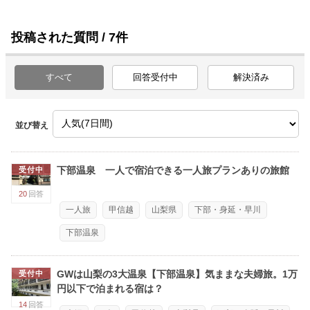
投稿された質問 / 7件
すべて
回答受付中
解決済み
並び替え
下部温泉 一人で宿泊できる一人旅プランありの旅館
受付中
20
回答
一人旅
甲信越
山梨県
下部・身延・早川
下部温泉
GWは山梨の3大温泉【下部温泉】気ままな夫婦旅。1万
受付中
円以下で泊まれる宿は？
14
回答