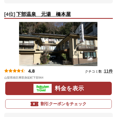
[4位]
下部温泉 元湯 橋本屋
4.8
11件
クチコミ数 :
山梨県南巨摩郡身延町下部964
地図
料金を表示
割引クーポンをチェック