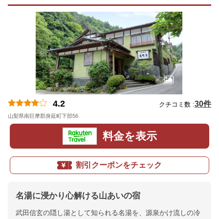
4.2
30件
クチコミ数 :
山梨県南巨摩郡身延町下部56
地図
料金を表示
割引クーポンをチェック
名湯に浸かり心解ける山あいの宿
武田信玄の隠し湯として知られる名湯を、源泉かけ流しの冷