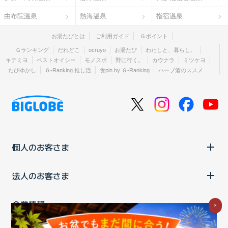
由布院温泉
熱海温泉
指宿温泉
お湯たびとは
ご利用ガイド
Ｇポイント
Ｇランキング
だれどこ
ocruyo
お湯たび
わたしと、暮らし。
キテミヨ
ベストオイシー
モノスポ
野に行く。
カウナラ
ミツケヨ
たびゆかし
Ｇ-Ranking 推し活
食pin by Ｇ-Ranking
ハーブ酒のススメ
個人のお客さま
法人のお客さま
企業情報
×