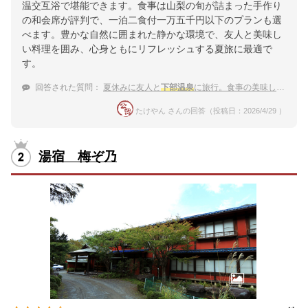
温交互浴で堪能できます。食事は山梨の旬が詰まった手作り
の和会席が評判で、一泊二食付一万五千円以下のプランも選
べます。豊かな自然に囲まれた静かな環境で、友人と美味し
い料理を囲み、心身ともにリフレッシュする夏旅に最適で
す。
回答された質問：
夏休みに友人と
下部温泉
に旅行。食事の美味しい宿を教えて！
たけやん さんの回答（投稿日：2026/4/29 ）
湯宿 梅ぞ乃