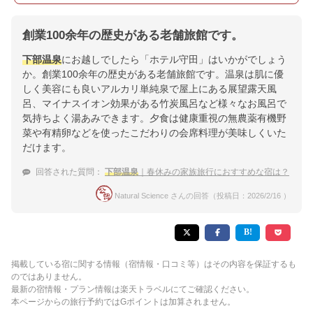
創業100余年の歴史がある老舗旅館です。
下部温泉
にお越しでしたら「ホテル守田」はいかがでしょう
か。創業100余年の歴史がある老舗旅館です。温泉は肌に優
しく美容にも良いアルカリ単純泉で屋上にある展望露天風
呂、マイナスイオン効果がある竹炭風呂など様々なお風呂で
気持ちよく湯あみできます。夕食は健康重視の無農薬有機野
菜や有精卵などを使ったこだわりの会席料理が美味しくいた
だけます。
回答された質問：
下部温泉
｜春休みの家族旅行におすすめな宿は？
Natural Science さんの回答（投稿日：2026/2/16 ）
掲載している宿に関する情報（宿情報・口コミ等）はその内容を保証するも
のではありません。
最新の宿情報・プラン情報は楽天トラベルにてご確認ください。
本ページからの旅行予約ではGポイントは加算されません。