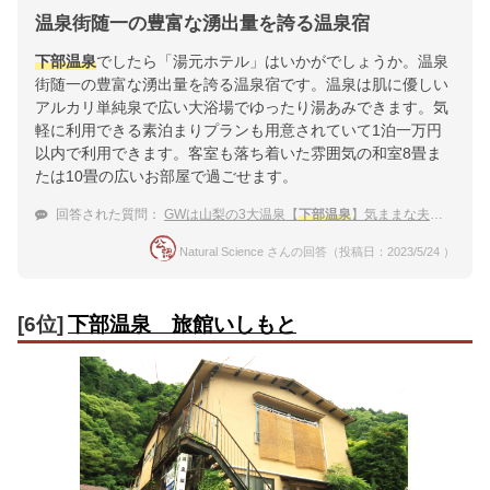
温泉街随一の豊富な湧出量を誇る温泉宿
下部温泉
でしたら「湯元ホテル」はいかがでしょうか。温泉
街随一の豊富な湧出量を誇る温泉宿です。温泉は肌に優しい
アルカリ単純泉で広い大浴場でゆったり湯あみできます。気
軽に利用できる素泊まりプランも用意されていて1泊一万円
以内で利用できます。客室も落ち着いた雰囲気の和室8畳ま
たは10畳の広いお部屋で過ごせます。
回答された質問：
GWは山梨の3大温泉【
下部温泉
】気ままな夫婦旅。1万円以下で泊まれる宿は？
Natural Science さんの回答（投稿日：2023/5/24 ）
[6位]
下部温泉 旅館いしもと