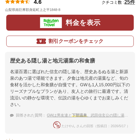
4.6
25件
クチコミ数 :
山梨県南巨摩郡身延町上之平1848-8
地図
料金を表示
割引クーポンをチェック
歴史ある隠し湯と地元湯葉の和食膳
名湯百選に選ばれた信玄の隠し湯を、歴史あるぬる湯と新源
泉のあつ湯で堪能できます。夕食は地元産の湯葉など、旬の
食材を活かした和食膳が自慢です。GWも1人15,000円以下の
リーズナブルなプランがあり、友人との旅行に最適です。清
流沿いの静かな環境で、伝説の湯を心ゆくまでお楽しみくだ
さい。
回答された質問：
GWは男友達と
下部温泉
。武田信玄公の隠し湯をリーズナブルに楽しみたい
たけやん さんの回答（投稿日：2026/5/17 ）