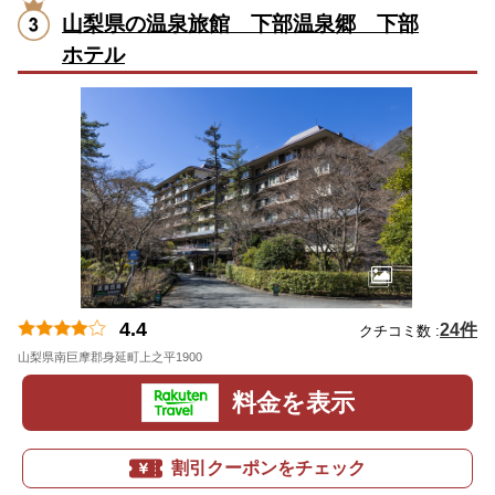
山梨県の温泉旅館 下部温泉郷 下部
ホテル
4.4
24件
クチコミ数 :
山梨県南巨摩郡身延町上之平1900
地図
料金を表示
割引クーポンをチェック