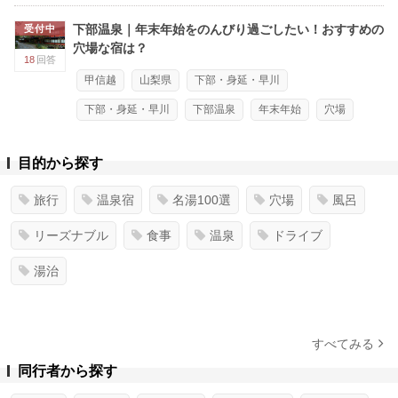
下部温泉｜年末年始をのんびり過ごしたい！おすすめの
受付中
穴場な宿は？
18
回答
甲信越
山梨県
下部・身延・早川
下部・身延・早川
下部温泉
年末年始
穴場
目的から探す
旅行
温泉宿
名湯100選
穴場
風呂
リーズナブル
食事
温泉
ドライブ
湯治
すべてみる
同行者から探す