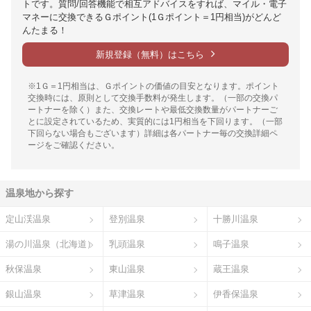
トです。質問/回答機能で相互アドバイスをすれば、マイル・電子
マネーに交換できるＧポイント(1Ｇポイント＝1円相当)がどんど
んたまる！
新規登録（無料）はこちら
※1Ｇ＝1円相当は、Ｇポイントの価値の目安となります。ポイント
交換時には、原則として交換手数料が発生します。（一部の交換パ
ートナーを除く）また、交換レートや最低交換数量がパートナーご
とに設定されているため、実質的には1円相当を下回ります。（一部
下回らない場合もございます）詳細は各パートナー毎の交換詳細ペ
ージをご確認ください。
温泉地から探す
定山渓温泉
登別温泉
十勝川温泉
湯の川温泉（北海道）
乳頭温泉
鳴子温泉
秋保温泉
東山温泉
蔵王温泉
銀山温泉
草津温泉
伊香保温泉