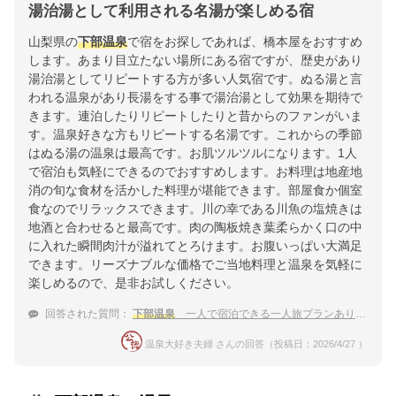
湯治湯として利用される名湯が楽しめる宿
山梨県の
下部温泉
で宿をお探しであれば、橋本屋をおすすめ
します。あまり目立たない場所にある宿ですが、歴史があり
湯治湯としてリピートする方が多い人気宿です。ぬる湯と言
われる温泉があり長湯をする事で湯治湯として効果を期待で
きます。連泊したりリピートしたりと昔からのファンがいま
す。温泉好きな方もリピートする名湯です。これからの季節
はぬる湯の温泉は最高です。お肌ツルツルになります。1人
で宿泊も気軽にできるのでおすすめします。お料理は地産地
消の旬な食材を活かした料理が堪能できます。部屋食か個室
食なのでリラックスできます。川の幸である川魚の塩焼きは
地酒と合わせると最高です。肉の陶板焼き葉柔らかく口の中
に入れた瞬間肉汁が溢れてとろけます。お腹いっぱい大満足
できます。リーズナブルな価格でご当地料理と温泉を気軽に
楽しめるので、是非お試しください。
回答された質問：
下部温泉
一人で宿泊できる一人旅プランありの旅館
温泉大好き夫婦 さんの回答（投稿日：2026/4/27 ）