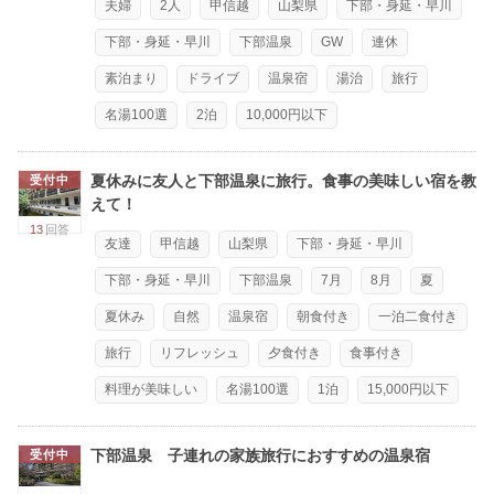
夫婦
2人
甲信越
山梨県
下部・身延・早川
下部・身延・早川
下部温泉
GW
連休
素泊まり
ドライブ
温泉宿
湯治
旅行
名湯100選
2泊
10,000円以下
夏休みに友人と下部温泉に旅行。食事の美味しい宿を教
受付中
えて！
13
回答
友達
甲信越
山梨県
下部・身延・早川
下部・身延・早川
下部温泉
7月
8月
夏
夏休み
自然
温泉宿
朝食付き
一泊二食付き
旅行
リフレッシュ
夕食付き
食事付き
料理が美味しい
名湯100選
1泊
15,000円以下
下部温泉 子連れの家族旅行におすすめの温泉宿
受付中