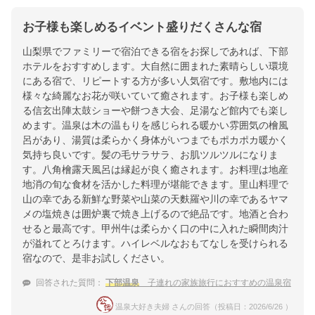
お子様も楽しめるイベント盛りだくさんな宿
山梨県でファミリーで宿泊できる宿をお探しであれば、下部
ホテルをおすすめします。大自然に囲まれた素晴らしい環境
にある宿で、リピートする方が多い人気宿です。敷地内には
様々な綺麗なお花が咲いていて癒されます。お子様も楽しめ
る信玄出陣太鼓ショーや餅つき大会、足湯など館内でも楽し
めます。温泉は木の温もりを感じられる暖かい雰囲気の檜風
呂があり、湯質は柔らかく身体がいつまでもポカポカ暖かく
気持ち良いです。髪の毛サラサラ、お肌ツルツルになりま
す。八角檜露天風呂は縁起が良く癒されます。お料理は地産
地消の旬な食材を活かした料理が堪能できます。里山料理で
山の幸である新鮮な野菜や山菜の天麩羅や川の幸であるヤマ
メの塩焼きは囲炉裏で焼き上げるので絶品です。地酒と合わ
せると最高です。甲州牛は柔らかく口の中に入れた瞬間肉汁
が溢れてとろけます。ハイレベルなおもてなしを受けられる
宿なので、是非お試しください。
回答された質問：
下部温泉
子連れの家族旅行におすすめの温泉宿
温泉大好き夫婦 さんの回答（投稿日：2026/6/26 ）