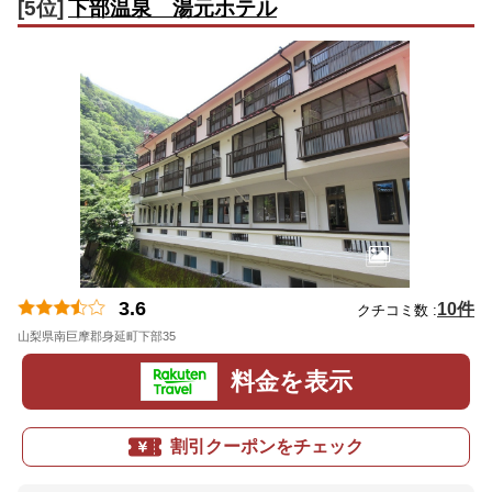
[5位]
下部温泉 湯元ホテル
3.6
10件
クチコミ数 :
山梨県南巨摩郡身延町下部35
地図
料金を表示
割引クーポンをチェック