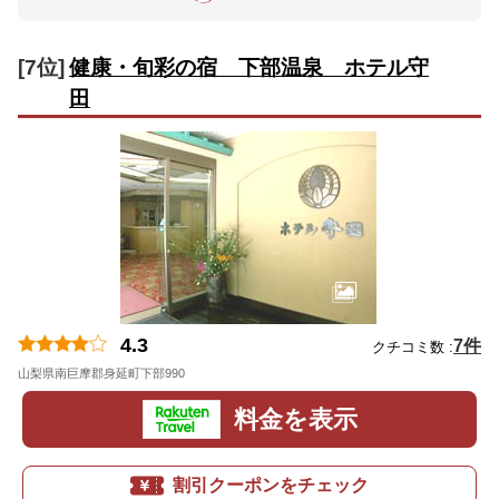
[7位]
健康・旬彩の宿 下部温泉 ホテル守
田
4.3
7件
クチコミ数 :
山梨県南巨摩郡身延町下部990
地図
料金を表示
割引クーポンをチェック