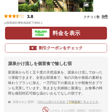
3.8
9件
クチコミ数 :
山梨県南巨摩郡身延町下部80-1
地図
料金を表示
割引クーポンをチェック
源泉かけ流しを個室食で愉しむ宿
新源泉から引く五十度の天然温泉を、源泉かけ流しでゆった
り堪能できます。全室お部屋食で、旬の川魚や身延の素材を
味わうプランに加え、一万円以下の素泊まりや朝食付きプラ
ンも充実しています。気ままな夫婦旅に最適な、お食事の時
間も個別対応可能な温かいおもてなしの宿です。
回答された質問：
GWは山梨の3大温泉【
下部温泉
】気ままな夫婦旅。1万円以下で泊まれる宿は？
たけやん さんの回答（投稿日：2026/3/20 ）