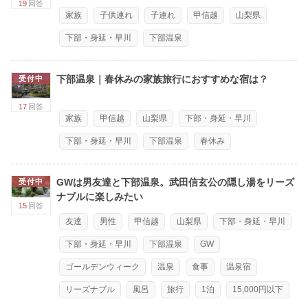
19
回答
家族
子供連れ
子連れ
甲信越
山梨県
下部・身延・早川
下部温泉
下部温泉｜春休みの家族旅行におすすめな宿は？
受付中
17
回答
家族
甲信越
山梨県
下部・身延・早川
下部・身延・早川
下部温泉
春休み
GWは男友達と下部温泉。武田信玄公の隠し湯をリーズ
受付中
ナブルに楽しみたい
15
回答
友達
男性
甲信越
山梨県
下部・身延・早川
下部・身延・早川
下部温泉
GW
ゴールデンウィーク
温泉
食事
温泉宿
リーズナブル
風呂
旅行
1泊
15,000円以下