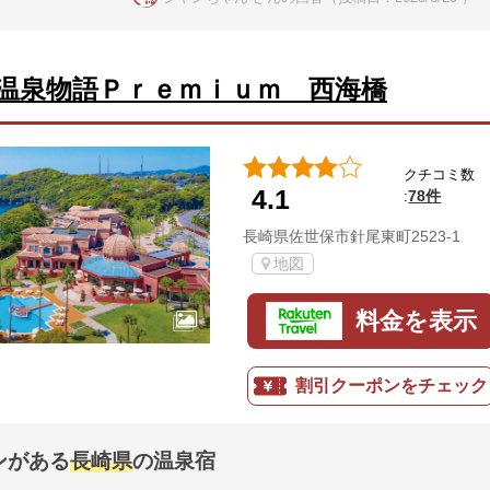
温泉物語Ｐｒｅｍｉｕｍ 西海橋
クチコミ数
4.1
78件
:
長崎県佐世保市針尾東町2523-1
地図
料金を表示
割引クーポンをチェック
ンがある
長崎県
の温泉宿