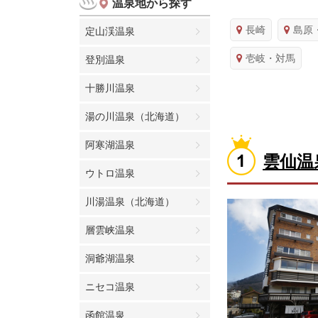
温泉地から探す
長崎
島原
定山渓温泉
壱岐・対馬
登別温泉
十勝川温泉
湯の川温泉（北海道）
阿寒湖温泉
雲仙温
ウトロ温泉
川湯温泉（北海道）
層雲峡温泉
洞爺湖温泉
ニセコ温泉
函館温泉