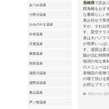
長崎県
で訳あり
あつみ温泉
西海橋をおす
な素晴らしい
小野川温泉
屋お任せで景
かみのやま温泉
すが、それ以
す。星空テラ
白布温泉
泉は大パノラ
が視界いっぱ
天童温泉
す。湯質は柔
東根温泉
陽が沈む時間
地消の旬な食
肘折温泉
のメニューは
泉物語の名物
湯田川温泉
の場で頂ける
湯野浜温泉
お得なプラン
東山温泉
回答された質
芦ノ牧温泉