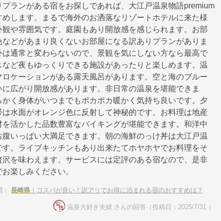
プランがある宿をお探しであれば、大江戸温泉物語premium
すめします。まるで海外のお洒落なリゾートホテルに来た様
外観や雰囲気です。庭園もあり開放感を感じられます。お部
色などがあまり良くないお部屋になる訳ありプランがありま
外は通常と変わらないので、景観を気にしない方なら最高で
スなど夜もゆっくりできる施設があったりと楽しめます。温
マロケーションがある露天風呂があります。空と海のブルー
いに広がり開放感があります。非日常の温泉を堪能できま
らかく身体がいつまでもポカポカ暖かく気持ち良いです。夕
帯は水面がオレンジ色に反射して神秘的です。お料理は地産
材を活かした品数豊富なバイキングが堪能できます。和洋中
お腹いっぱい大満足できます。朝の海鮮のっけ丼は大江戸温
です。ライブキッチンもあり出来たてホヤホヤでお料理をそ
贅沢を味わえます。サービスには定評のある宿なので、是非
でお楽しみください。
問：
長崎県
｜コスパが良い！訳アリでお得に泊まれる宿のおすすめは？
温泉大好き夫婦 さんの回答（投稿日：2025/7/31 ）