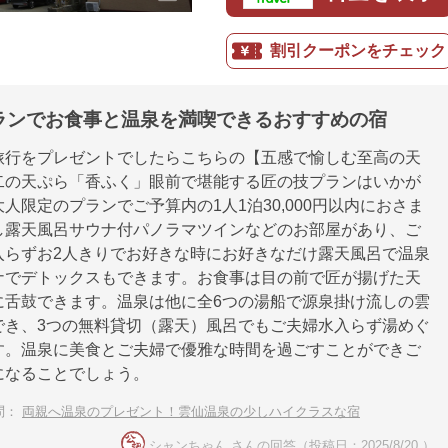
割引クーポンをチェック
ランでお食事と温泉を満喫できるおすすめの宿
旅行をプレゼントでしたらこちらの【五感で愉しむ至高の天
二の天ぷら「香ふく」眼前で堪能する匠の技プランはいかが
人限定のプランでご予算内の1人1泊30,000円以内におさま
し露天風呂サウナ付パノラマツインなどのお部屋があり、ご
入らずお2人きりでお好きな時にお好きなだけ露天風呂で温泉
ナでデトックスもできます。お食事は目の前で匠が揚げた天
に舌鼓できます。温泉は他に全6つの湯船で源泉掛け流しの雲
でき、3つの無料貸切（露天）風呂でもご夫婦水入らず湯めぐ
す。温泉に美食とご夫婦で優雅な時間を過ごすことができご
になることでしょう。
問：
両親へ温泉のプレゼント！雲仙温泉の少しハイクラスな宿
シャンちゃん さんの回答（投稿日：2025/8/20 ）