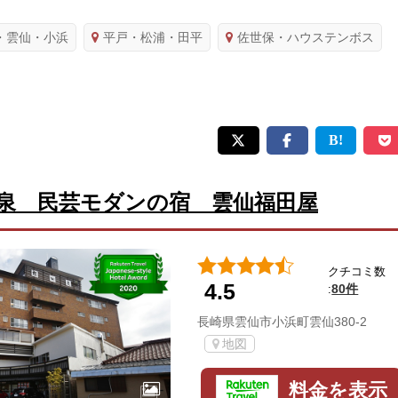
・雲仙・小浜
平戸・松浦・田平
佐世保・ハウステンボス
泉 民芸モダンの宿 雲仙福田屋
クチコミ数
4.5
80件
:
長崎県雲仙市小浜町雲仙380-2
地図
料金を表示