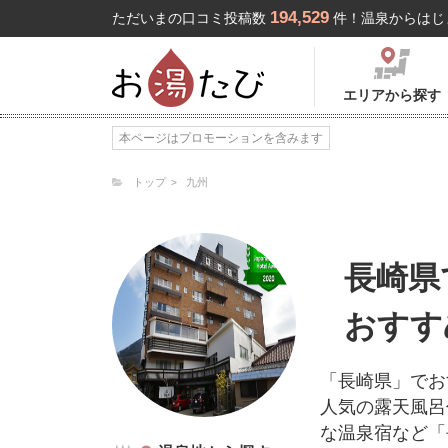
194,529
ただいまの口コミ投稿数
件！温泉からはじ
エリアから探す
本ページはプロモーションを含みます
トップ
九州
長崎県
おすす
「長崎県」でお
人気の露天風呂
な温泉宿など「