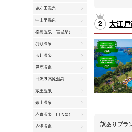
遠刈田温泉
中山平温泉
大江戸
松島温泉（宮城県）
乳頭温泉
玉川温泉
男鹿温泉
田沢湖高原温泉
蔵王温泉
銀山温泉
赤倉温泉（山形県）
訳ありプラ
赤湯温泉