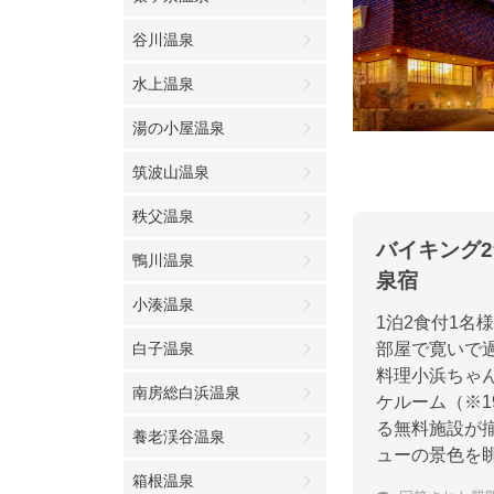
谷川温泉
水上温泉
湯の小屋温泉
筑波山温泉
秩父温泉
バイキング
鴨川温泉
泉宿
小湊温泉
1泊2食付1名
白子温泉
部屋で寛いで
料理小浜ちゃ
南房総白浜温泉
ケルーム（※
る無料施設が
養老渓谷温泉
ューの景色を
箱根温泉