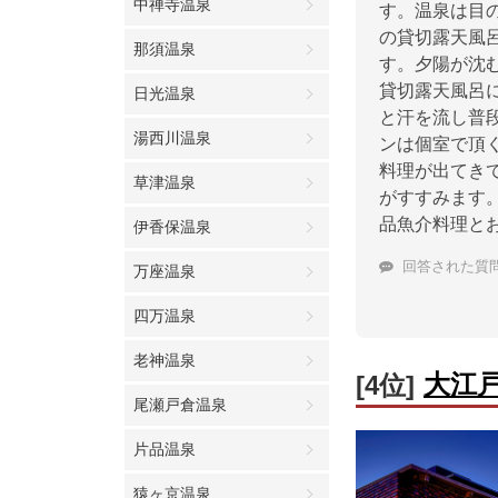
中禅寺温泉
す。温泉は目
の貸切露天風
那須温泉
す。夕陽が沈
貸切露天風呂
日光温泉
と汗を流し普
湯西川温泉
ンは個室で頂
料理が出てき
草津温泉
がすすみます
品魚介料理と
伊香保温泉
回答された質
万座温泉
四万温泉
老神温泉
大江
[4位]
尾瀬戸倉温泉
片品温泉
猿ヶ京温泉