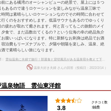
の前にある橘湾のオーシャンビューの絶景で、屋上には５つ
呂もあるので違うロケーションを楽しみながら温泉三昧で
む時間は素晴らしいロケーションなのでその時間に合わせて
に行くのをおすすめします。低温サウナもあるのでゆっくり
段の疲れが取れて癒されます。何と言ってもこの旅館のメイ
く夕食で、まだ品数出てくるの？という位海の幸の絶品魚介
てお腹いっぱいになります。特に新鮮なお刺身は絶品でお酒
。宿泊費もリーズナブルで、夕陽や朝陽を楽しみ、温泉、絶
お酒で素晴らしい旅になります。
問：
雲仙温泉に夫婦で旅行！部屋食と貸切風呂がある温泉宿を教えて下さい。
温泉大好き夫婦 さんの回答（投稿日：2022/2/14 ）
戸温泉物語 雲仙東洋館
クチコミ数
3.8
66件
: