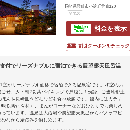
長崎県雲仙市小浜町雲仙128
地図
料金を表示
割引クーポンをチェック
2食付でリーズナブルに宿泊できる展望露天風呂温
様1室がリーズナブル価格で宿泊できる温泉宿です。和室のお
過ごせ、夕・朝2食共バイキングで満腹に！勿論、ご当地郷土
んぽんや長崎皿うどんなども食べ放題です。館内にはカラオ
19時以降は有料）、まんがコーナーなどおひとりでも楽しめ
揃っています。温泉は大浴場や展望露天風呂からパノラマビ
眺めながら湯浴みを愉しめます。