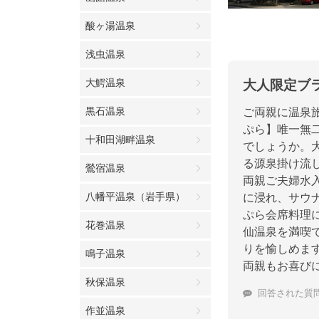
酸ヶ湯温泉
浅虫温泉
大鰐温泉
大人限定ブ
黒石温泉
ご両親に温泉
ぷら】唯一無
十和田湖畔温泉
でしょうか。大
る源泉掛け流
鶯宿温泉
両親ご夫婦水
八幡平温泉（岩手県）
に浸れ、サウ
ぷら会席料理
花巻温泉
仙温泉を満喫
りを愉しめま
鳴子温泉
両親もお喜び
秋保温泉
回答された質
作並温泉