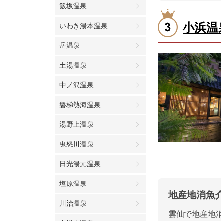
飯坂温泉
小浜温
いわき湯本温泉
岳温泉
土湯温泉
中ノ沢温泉
磐梯熱海温泉
湯野上温泉
鬼怒川温泉
日光湯元温泉
塩原温泉
地産地消魚
川治温泉
雲仙で地産地