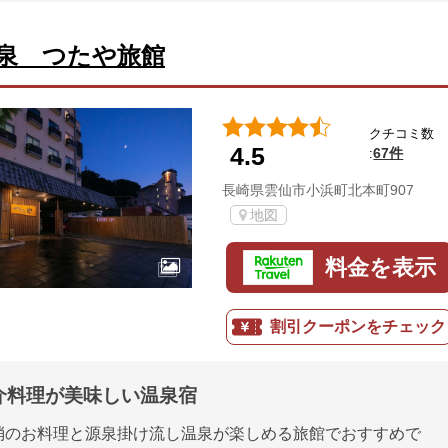
泉 つたや旅館
クチコミ数
4.5
67件
:
長崎県雲仙市小浜町北本町907
地図
料金を表示
割引クーポンをチェック
介料理が美味しい温泉宿
消のお料理と源泉掛け流し温泉が楽しめる旅館でおすすめで