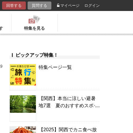
回答する
質問する
マイページ
ログイン
す
特集を見る
ピックアップ特集！
19
特集ページ一覧
【関西】本当に涼しい避暑
地7選 夏のおすすめスポッ
！
ト＆温泉宿
【2025】関西でカニ食べ放