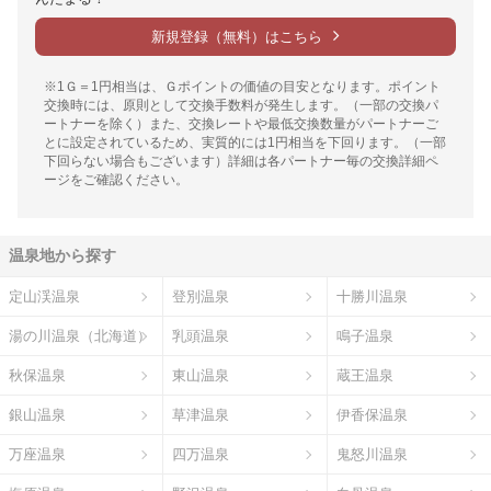
新規登録（無料）はこちら
※1Ｇ＝1円相当は、Ｇポイントの価値の目安となります。ポイント
交換時には、原則として交換手数料が発生します。（一部の交換パ
ートナーを除く）また、交換レートや最低交換数量がパートナーご
とに設定されているため、実質的には1円相当を下回ります。（一部
下回らない場合もございます）詳細は各パートナー毎の交換詳細ペ
ージをご確認ください。
温泉地から探す
定山渓温泉
登別温泉
十勝川温泉
湯の川温泉（北海道）
乳頭温泉
鳴子温泉
秋保温泉
東山温泉
蔵王温泉
銀山温泉
草津温泉
伊香保温泉
万座温泉
四万温泉
鬼怒川温泉