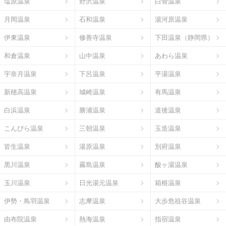
塩原温泉
野沢温泉
白骨温泉
月岡温泉
石和温泉
湯河原温泉
伊東温泉
修善寺温泉
下田温泉（静岡県）
和倉温泉
山中温泉
あわら温泉
宇奈月温泉
下呂温泉
平湯温泉
新穂高温泉
城崎温泉
有馬温泉
白浜温泉
勝浦温泉
道後温泉
こんぴら温泉
三朝温泉
玉造温泉
皆生温泉
湯原温泉
別府温泉
黒川温泉
霧島温泉
酸ヶ湯温泉
玉川温泉
日光湯元温泉
箱根温泉
伊勢・鳥羽温泉
志摩温泉
大歩危祖谷温泉
由布院温泉
熱海温泉
指宿温泉