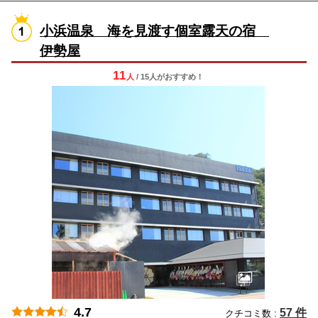
小浜温泉 海を見渡す個室露天の宿
伊勢屋
11
人
/ 15人
が
おすすめ！
4.7
57 件
クチコミ数 :