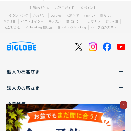
お湯たびとは
ご利用ガイド
Ｇポイント
Ｇランキング
だれどこ
ocruyo
お湯たび
わたしと、暮らし。
キテミヨ
ベストオイシー
モノスポ
野に行く。
カウナラ
ミツケヨ
たびゆかし
Ｇ-Ranking 推し活
食pin by Ｇ-Ranking
ハーブ酒のススメ
個人のお客さま
法人のお客さま
企業情報
×
ご利用中の方