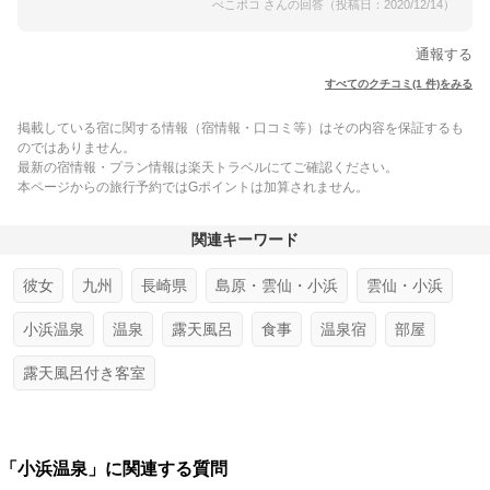
ぺこポコ さんの回答（投稿日：2020/12/14）
通報する
すべてのクチコミ(1 件)をみる
掲載している宿に関する情報（宿情報・口コミ等）はその内容を保証するも
のではありません。
最新の宿情報・プラン情報は楽天トラベルにてご確認ください。
本ページからの旅行予約ではGポイントは加算されません。
関連キーワード
彼女
九州
長崎県
島原・雲仙・小浜
雲仙・小浜
小浜温泉
温泉
露天風呂
食事
温泉宿
部屋
露天風呂付き客室
「小浜温泉」に関連する質問