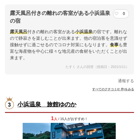
露天風呂付きの離れの客室がある小浜温泉
0
の宿
露天風呂
付きの離れの客室がある
小浜温泉
の宿です。離れな
ので静寂さを楽しむことが出来ます。他の宿泊客を意識せず
接触せずに過ごせるのでコロナ対策にもなります。
食事
も豊
富な海産物を中心に様々な地元産の食材をいただくことが出
来ます。
たすく さんの回答（投稿日：2021/1/11）
通報する
すべてのクチコミ(2 件)をみる
小浜温泉 旅館ゆのか
1
人
/ 15人
が
おすすめ！