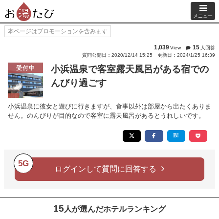
メニュー
本ページはプロモーションを含みます
1,039
15
View
人回答
質問公開日：2020/12/14 15:25
更新日：2024/1/25 16:39
小浜温泉で客室露天風呂がある宿での
受付中
んびり過ごす
小浜温泉に彼女と遊びに行きますが、食事以外は部屋から出たくありま
せん。のんびりが目的なので客室に露天風呂があるとうれしいです。
5G
ログインして質問に回答する
15
人が選んだホテルランキング