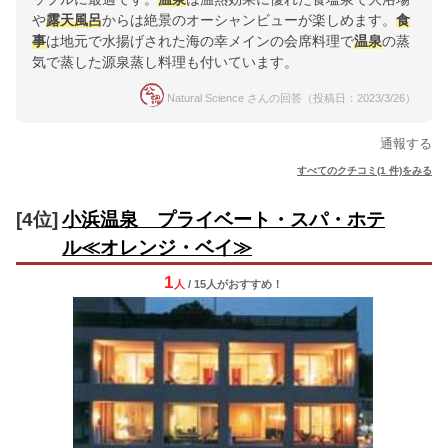
や
露天風呂
からは絶景のオーシャンビューが楽しめます。
食
事
は地元で水揚げされた海の幸メインの会席料理で
温泉
の蒸
気で蒸した源泉蒸し料理も付いています。
Natural Science さんの回答（投稿日：2023/3/26）
通報する
すべてのクチコミ(1 件)をみる
[4位]
小浜温泉 プライベート・スパ・ホテ
ル≪オレンジ・ベイ≫
1
人
/ 15人
が
おすすめ！