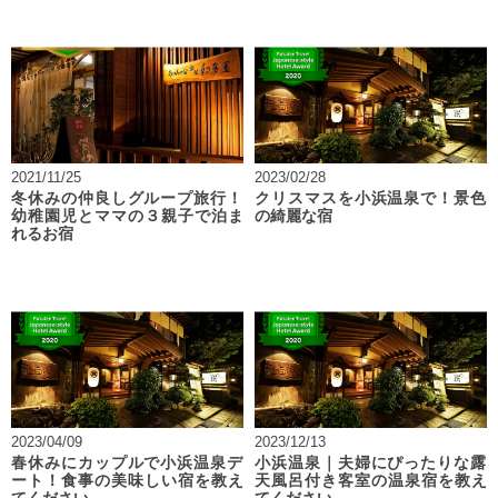
2021/11/25
2023/02/28
冬休みの仲良しグループ旅行！
クリスマスを小浜温泉で！景色
幼稚園児とママの３親子で泊ま
の綺麗な宿
れるお宿
2023/04/09
2023/12/13
春休みにカップルで小浜温泉デ
小浜温泉｜夫婦にぴったりな露
ート！食事の美味しい宿を教え
天風呂付き客室の温泉宿を教え