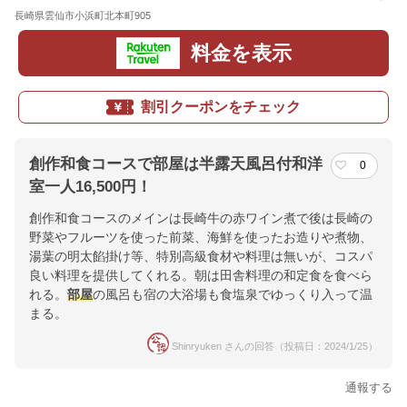
長崎県雲仙市小浜町北本町905
地図
料金を表示
割引クーポンをチェック
創作和食コースで部屋は半露天風呂付和洋
0
室一人16,500円！
創作和食コースのメインは長崎牛の赤ワイン煮で後は長崎の
野菜やフルーツを使った前菜、海鮮を使ったお造りや煮物、
湯葉の明太餡掛け等、特別高級食材や料理は無いが、コスパ
良い料理を提供してくれる。朝は田舎料理の和定食を食べら
れる。
部屋
の風呂も宿の大浴場も食塩泉でゆっくり入って温
まる。
Shinryuken さんの回答（投稿日：2024/1/25）
通報する