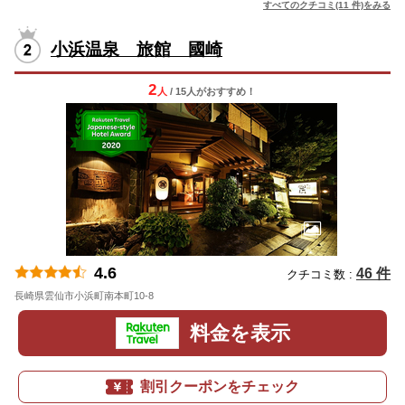
すべてのクチコミ(11 件)をみる
小浜温泉 旅館 國崎
2
人
/ 15人
が
おすすめ！
4.6
46 件
クチコミ数 :
長崎県雲仙市小浜町南本町10-8
地図
料金を表示
割引クーポンをチェック