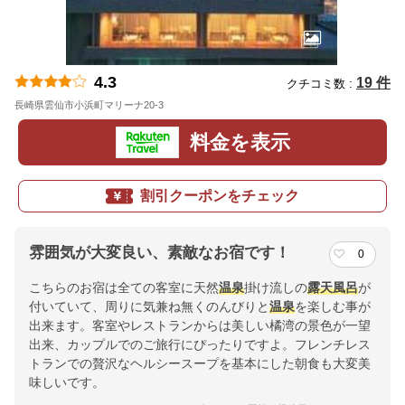
4.3
19 件
クチコミ数 :
長崎県雲仙市小浜町マリーナ20-3
地図
料金を表示
割引クーポンをチェック
雰囲気が大変良い、素敵なお宿です！
0
こちらのお宿は全ての客室に天然
温泉
掛け流しの
露天風呂
が
付いていて、周りに気兼ね無くのんびりと
温泉
を楽しむ事が
出来ます。客室やレストランからは美しい橘湾の景色が一望
出来、カップルでのご旅行にぴったりですよ。フレンチレス
トランでの贅沢なヘルシースープを基本にした朝食も大変美
味しいです。