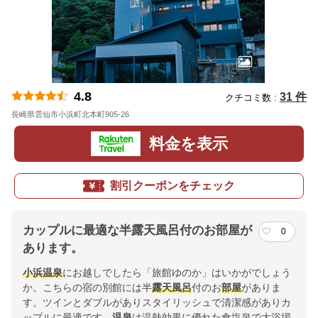
4.8
31 件
クチコミ数 :
長崎県雲仙市小浜町北本町905-26
地図
料金を表示
割引クーポンをチェック
カップルに最適な半露天風呂付のお部屋が
0
あります。
小浜温泉
にお越しでしたら「旅館ゆのか」はいかがでしょう
か。こちらの宿の別館には半
露天風呂
付のお
部屋
がありま
す。ツインとダブルがありスタイリッシュで清潔感がありカ
ップルに最適です。
温泉
は温熱効果に優れた食塩泉で大浴場