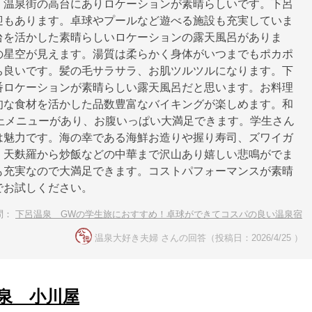
。温泉街の高台にありロケーションが素晴らしいです。下呂
迎もあります。卓球やプールなど遊べる施設も充実していま
台を活かした素晴らしいロケーションの露天風呂がありま
の星空が見えます。湯質は柔らかく身体がいつまでもポカポ
ち良いです。髪の毛サラサラ、お肌ツルツルになります。下
番ロケーションが素晴らしい露天風呂だと思います。お料理
旬な食材を活かした品数豊富なバイキングが楽しめます。和
以上メニューがあり、お腹いっぱい大満足できます。学生さん
は魅力です。海の幸である海鮮お造りや握り寿司、ズワイガ
、天麩羅から炒飯などの中華まで沢山あり嬉しい悲鳴がでま
も充実なので大満足できます。コストパフォーマンスが素晴
でお試しください。
問：
下呂温泉 GWの学生旅におすすめ！卓球ができてコスパの良い温泉宿
温泉大好き夫婦 さんの回答（投稿日：2026/4/25 ）
泉 小川屋