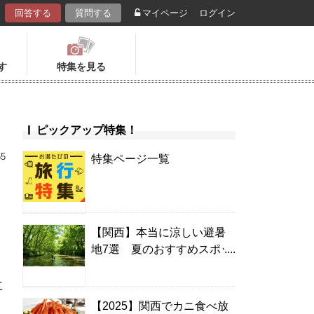
回答する
質問する
マイページ
ログイン
す
特集を見る
ピックアップ特集！
55
特集ページ一覧
【関西】本当に涼しい避暑
地7選 夏のおすすめスポッ
ト＆温泉宿
に
【2025】関西でカニ食べ放