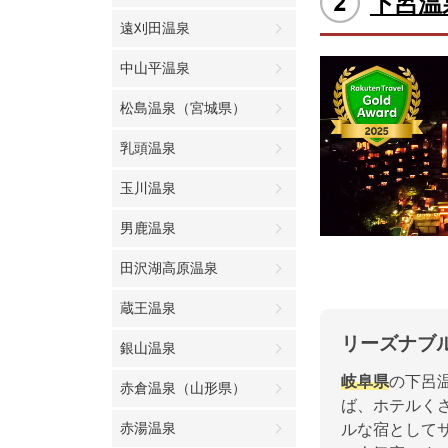
下呂温
遠刈田温泉
中山平温泉
松島温泉（宮城県）
乳頭温泉
玉川温泉
男鹿温泉
田沢湖高原温泉
蔵王温泉
リーズナブ
銀山温泉
岐阜県
の下呂
赤倉温泉（山形県）
ば、ホテルく
赤湯温泉
ルな宿として