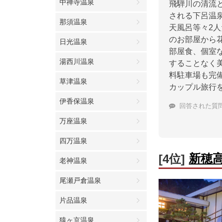
中禅寺温泉
飛騨川の清流
される下呂温
那須温泉
天風呂等々2
のお部屋から
日光温泉
部屋食、個室
湯西川温泉
することなく
料駐車場も完
草津温泉
カップル旅行
伊香保温泉
回答された質
万座温泉
四万温泉
新穂
[4位]
老神温泉
尾瀬戸倉温泉
片品温泉
猿ヶ京温泉