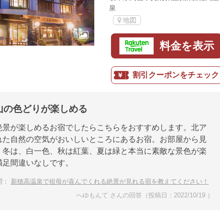
泉
地図
料金を表示
割引クーポンをチェック
山の色どりが楽しめる
絶景が楽しめるお宿でしたらこちらをおすすめします。北ア
れた自然の空気がおいしいところにあるお宿。お部屋から見
、冬は、白一色、秋は紅葉、夏は緑と本当に素敵な景色が楽
満足間違いなしです。
問：
新穂高温泉で祖母が喜んでくれる絶景が見れる宿を教えてください！
へゆもんて さんの回答（投稿日：2022/10/19 ）