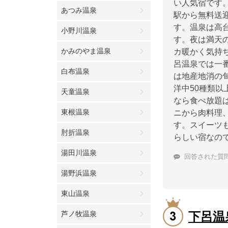
い人気宿です
あつみ温泉
駅から無料送
す。温泉は高
小野川温泉
す。夜は満天
かみのやま温泉
カ暖かく気持
呂温泉では一
白布温泉
は地産地消の
洋中50種類
天童温泉
なら食べ放題
東根温泉
ニから肉料理
す。スイーツ
肘折温泉
らしい宿なの
湯田川温泉
回答された質
湯野浜温泉
東山温泉
下呂温
芦ノ牧温泉