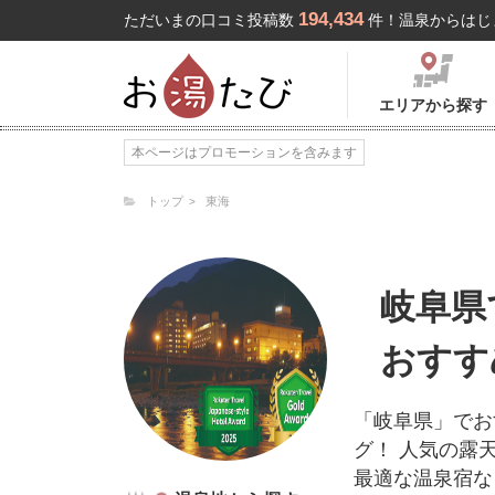
194,434
ただいまの口コミ投稿数
件！温泉からはじ
エリアから探す
本ページはプロモーションを含みます
トップ
東海
岐阜県
おすす
「岐阜県」でお
グ！ 人気の露
最適な温泉宿な