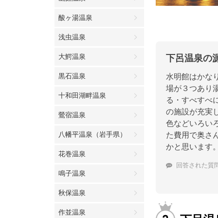
酸ヶ湯温泉
浅虫温泉
大鰐温泉
下呂温泉の
黒石温泉
水明館はかな
場が３つあり
十和田湖畔温泉
る・すべすべ
の施設が充実
鶯宿温泉
色などいろいろ
八幡平温泉（岩手県）
た費用で奥さ
かと思います
花巻温泉
回答された質
鳴子温泉
秋保温泉
作並温泉