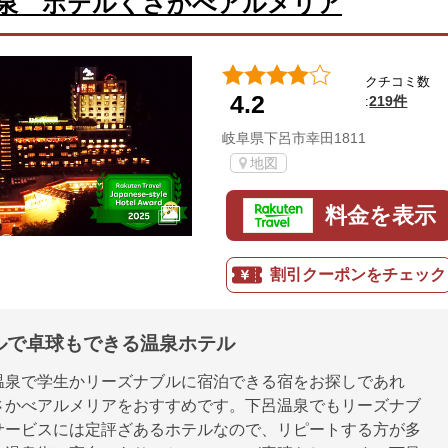
泉 ホテルくさかべアルメリア
クチコミ数
4.2
219件
:
岐阜県下呂市幸田1811
地図
料金を表示
割引クーポンをチェック
ルで卓球もできる温泉ホテル
温泉で学生かリーズナブルに宿泊できる宿をお探しであれ
さかべアルメリアをおすすめです。下呂温泉でもリーズナブ
サービスには定評ざあるホテルなので、リピートする方が多