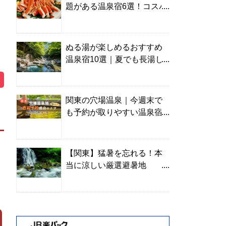
題がある温泉宿6選！コスパ
の高い宿からご褒美旅まで
ぬる湯が楽しめるおすすめ
温泉宿10選｜夏でも長湯し
やすい名湯を温泉ソムリエ
が厳選
関東の穴場温泉｜今週末で
も予約が取りやすい温泉宿
を温泉ソムリエが紹介
【関東】猛暑を忘れる！本
当に涼しい厳選避暑地
TOP10