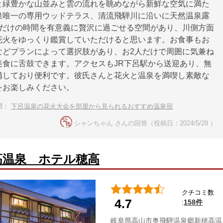
と緑豊かな山並みと雲の流れを眺めながら新鮮な空気に満た
泉唯一の専用ウッドテラス、清流飛騨川に沿いに天然温泉露
人だけの時間を有意義に贅沢に過ごせる空間があり、川側方面
花火をゆっくり鑑賞していただけると思います。お食事もお
などプランによって選択肢があり、お2人だけで周囲に気兼ね
美食に舌鼓できます。アクセスもJR下呂駅から送迎あり、無
備しており便利です。彼氏さんと花火と温泉を満喫し素敵な
をお楽しみください。
問：
下呂温泉の花火大会を部屋から見られるおすすめ温泉宿
シャンちゃん さんの回答（投稿日：2024/5/28 ）
高温泉 ホテル穂高
クチコミ数
4.7
158件
:
岐阜県高山市奥飛騨温泉郷新穂高温