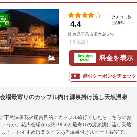
クチコミ数
4.4
168件
:
岐阜県下呂市湯之島570
地図
料金を表示
割引クーポンをチェック
会会場最寄りのカップル向け源泉掛け流し天然温泉
月に下呂温泉花火鑑賞目的にカップル旅行でしたらこちらのお
しょうか。花火会場から約190mと最寄りの源泉掛け流し天然
ります。おすすめは５タイプある温泉付きスイート客室で、