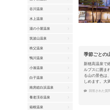
谷川温泉
水上温泉
湯の小屋温泉
筑波山温泉
秩父温泉
季節ごとの
鴨川温泉
新穂高温泉で
小湊温泉
ルプスに囲ま
る山の景色は
白子温泉
しめます。大
南房総白浜温泉
回答された質
養老渓谷温泉
箱根温泉