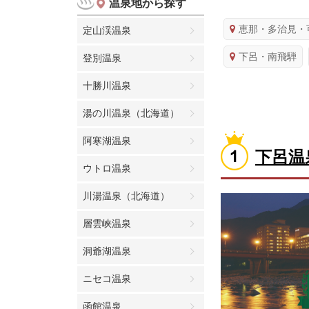
温泉地から探す
恵那・多治見・
定山渓温泉
下呂・南飛騨
登別温泉
十勝川温泉
湯の川温泉（北海道）
阿寒湖温泉
下呂温
ウトロ温泉
川湯温泉（北海道）
層雲峡温泉
洞爺湖温泉
ニセコ温泉
函館温泉