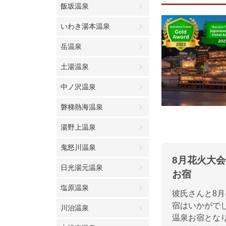
飯坂温泉
いわき湯本温泉
岳温泉
土湯温泉
中ノ沢温泉
磐梯熱海温泉
湯野上温泉
鬼怒川温泉
8月花火大
日光湯元温泉
お宿
塩原温泉
彼氏さんと8
宿はいかがで
川治温泉
温泉お宿とな