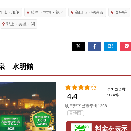
可児・加茂
岐阜・大垣・養老
高山市・飛騨市
奥飛騨
郡上・美濃・関
泉 水明館
クチコミ数
4.4
324件
:
岐阜県下呂市幸田1268
地図
料金を表示