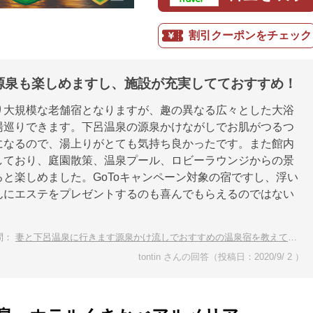
割引クーポンをチェック
源泉も楽しめますし、施設が充実してておすすめ！
り大規模な老舗宿となりますが、趣の異なる広々とした大浴
湯巡りできます。下呂温泉の源泉かけながしでお肌がつるつ
になるので、湯上りがとても気持ち良かったです。また館内
しており、庭園散策、温泉プール、ロビーラウンジからの景
と楽しめました。GoToキャンペーン対象の宿ですし、浮い
んにエステをプレゼントするのも喜んでもらえるのではない
。
問：
妻と下呂温泉に行きます源泉かけ流しでおすすめの温泉宿を教えてください
tontin さんの回答（投稿日：2020/9/ 2 ）