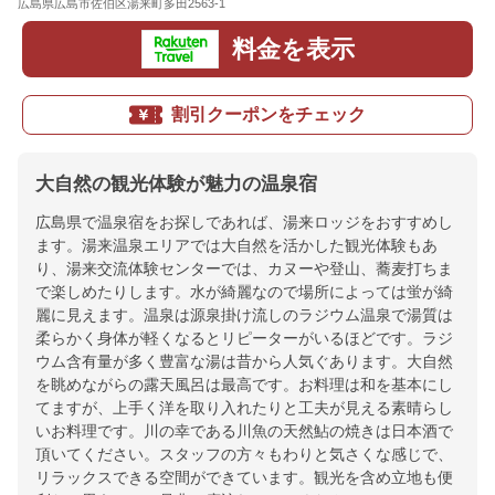
広島県広島市佐伯区湯来町多田2563-1
地図
料金を表示
割引クーポンをチェック
大自然の観光体験が魅力の温泉宿
広島県で温泉宿をお探しであれば、湯来ロッジをおすすめし
ます。湯来温泉エリアでは大自然を活かした観光体験もあ
り、湯来交流体験センターでは、カヌーや登山、蕎麦打ちま
で楽しめたりします。水が綺麗なので場所によっては蛍が綺
麗に見えます。温泉は源泉掛け流しのラジウム温泉で湯質は
柔らかく身体が軽くなるとリピーターがいるほどです。ラジ
ウム含有量が多く豊富な湯は昔から人気ぐあります。大自然
を眺めながらの露天風呂は最高です。お料理は和を基本にし
てますが、上手く洋を取り入れたりと工夫が見える素晴らし
いお料理です。川の幸である川魚の天然鮎の焼きは日本酒で
頂いてください。スタッフの方々もわりと気さくな感じで、
リラックスできる空間ができています。観光を含め立地も便