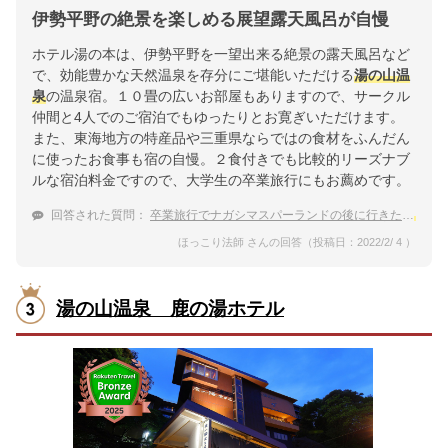
伊勢平野の絶景を楽しめる展望露天風呂が自慢
ホテル湯の本は、伊勢平野を一望出来る絶景の露天風呂など
で、効能豊かな天然温泉を存分にご堪能いただける
湯の山温
泉
の温泉宿。１０畳の広いお部屋もありますので、サークル
仲間と4人でのご宿泊でもゆったりとお寛ぎいただけます。
また、東海地方の特産品や三重県ならではの食材をふんだん
に使ったお食事も宿の自慢。２食付きでも比較的リーズナブ
ルな宿泊料金ですので、大学生の卒業旅行にもお薦めです。
回答された質問：
卒業旅行でナガシマスパーランドの後に行きたい
湯の
ほっこり法師 さんの回答（投稿日：2022/2/ 4 ）
湯の山温泉 鹿の湯ホテル