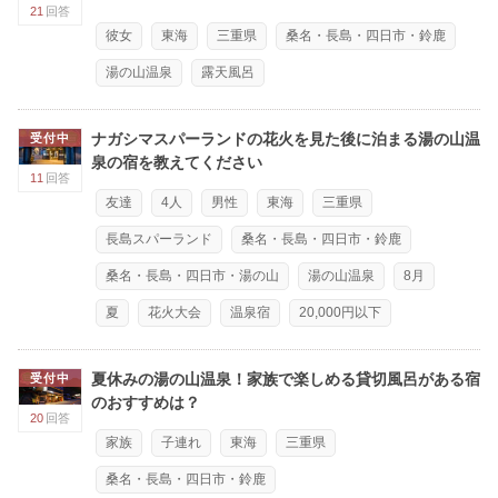
21
回答
彼女
東海
三重県
桑名・長島・四日市・鈴鹿
湯の山温泉
露天風呂
ナガシマスパーランドの花火を見た後に泊まる湯の山温
受付中
泉の宿を教えてください
11
回答
友達
4人
男性
東海
三重県
長島スパーランド
桑名・長島・四日市・鈴鹿
桑名・長島・四日市・湯の山
湯の山温泉
8月
夏
花火大会
温泉宿
20,000円以下
夏休みの湯の山温泉！家族で楽しめる貸切風呂がある宿
受付中
のおすすめは？
20
回答
家族
子連れ
東海
三重県
桑名・長島・四日市・鈴鹿