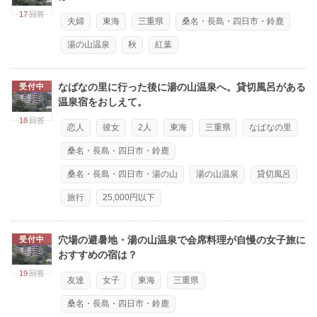
17
回答
夫婦
東海
三重県
桑名・長島・四日市・鈴鹿
湯の山温泉
秋
紅葉
なばなの里に行った後に湯の山温泉へ。貸切風呂がある
受付中
温泉宿をおしえて。
18
回答
恋人
彼女
2人
東海
三重県
なばなの里
桑名・長島・四日市・鈴鹿
桑名・長島・四日市・湯の山
湯の山温泉
貸切風呂
旅行
25,000円以下
穴場の避暑地・湯の山温泉で会席料理が自慢の女子旅に
受付中
おすすめの宿は？
19
回答
友達
女子
東海
三重県
桑名・長島・四日市・鈴鹿