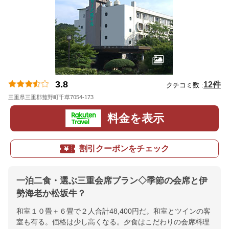
3.8
12件
クチコミ数 :
三重県三重郡菰野町千草7054-173
地図
料金を表示
割引クーポンをチェック
一泊二食・選ぶ三重会席プラン◇季節の会席と伊
勢海老か松坂牛？
和室１０畳＋６畳で２人合計48,400円だ。和室とツインの客
室も有る。価格は少し高くなる。夕食はこだわりの会席料理