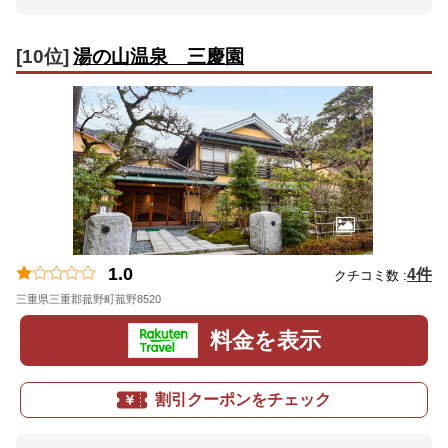
[10位]
湯の山温泉 三慶園
1.0
4件
クチコミ数 :
三重県三重郡菰野町菰野8520
地図
料金を表示
割引クーポンをチェック