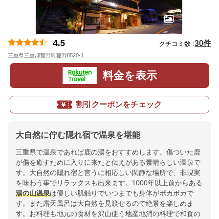
4.5
30件
クチコミ数 :
三重県三重郡菰野町菰野8520-1
地図
料金を表示
割引クーポンをチェック
大自然に佇む隠れ宿で温泉を堪能
三重県で温泉であれば鹿の湯をおすすめします。傷ついた鹿
が傷を癒すために入りに来たと伝えがある素晴らしい温泉で
す。大自然の隠れ宿と言うに相応しい閑静な場所で、非現実
を味わう事でリラックスも出来ます。1000年以上前からある
湯の山温泉
は優しい肌触りでいつまでも身体がポカポカで
す。また露天風呂は大自然を見渡せるので絶景を楽しめま
す。お料理も地元の食材を沢山使う地産地消の料理で和食の