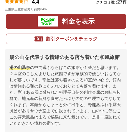
4.4
27件
クチコミ数 :
三重県三重郡菰野町菰野8497
地図
料金を表示
割引クーポンをチェック
湯の山を代表する情緒のある落ち着いた和風旅館
湯の山温泉
の中で選ぶならばこの旅館が１番だと思います。
２４室のこじんまりした旅館ですが家族的で優しいおもてな
しが嬉しいです。部屋は落ち着きのある和室が中心で、館内
は情緒ある和の趣にあふれておりとても落ち着けます。ま
た、彩りある器に盛られた料理長自信の創作会席のお味も抜
群で、地元産の新鮮な食材たっぷりの旬の料理でもてなして
くれます。本館からちょっと外に出ると、野趣あふれる露天
風呂がありサウナ室まで併設されています。山の中に佇むこ
この露天風呂はまるで秘湯に来た気分です。是非一度訪ねて
いただきたい憧れの宿です。