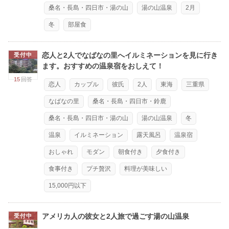
桑名・長島・四日市・湯の山
湯の山温泉
2月
冬
部屋食
恋人と2人でなばなの里へイルミネーションを見に行き
受付中
ます。おすすめの温泉宿をおしえて！
15
回答
恋人
カップル
彼氏
2人
東海
三重県
なばなの里
桑名・長島・四日市・鈴鹿
桑名・長島・四日市・湯の山
湯の山温泉
冬
温泉
イルミネーション
露天風呂
温泉宿
おしゃれ
モダン
朝食付き
夕食付き
食事付き
プチ贅沢
料理が美味しい
15,000円以下
アメリカ人の彼女と2人旅で過ごす湯の山温泉
受付中