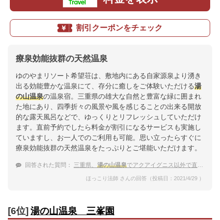
割引クーポンをチェック
療泉効能抜群の天然温泉
ゆのやまリソート希望荘は、敷地内にある自家源泉より湧き
出る効能豊かな温泉にて、存分に癒しをご体験いただける
湯
の山温泉
の温泉宿。三重県の雄大な自然と豊富な緑に囲まれ
た地にあり、四季折々の風景や風を感じることの出来る開放
的な露天風呂などで、ゆっくりとリフレッシュしていただけ
ます。直前予約でしたら料金が割引になるサービスも実施し
ていますし、お一人でのご利用も可能。思い立ったらすぐに
療泉効能抜群の天然温泉をたっぷりとご堪能いただけます。
回答された質問：
三重県、
湯の山温泉
でアクアイグニス以外で直前割引のある温泉宿を知りたい
ほっこり法師 さんの回答（投稿日：2021/4/29 ）
[6位]
湯の山温泉 三峯園