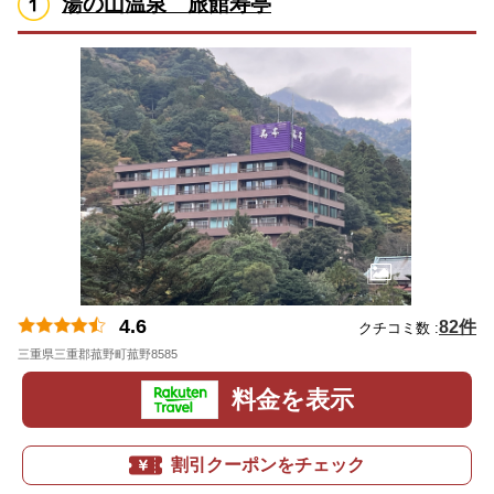
湯の山温泉 旅館寿亭
4.6
82件
クチコミ数 :
三重県三重郡菰野町菰野8585
地図
料金を表示
割引クーポンをチェック