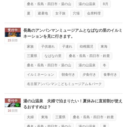
桑名・長島・四日市・湯の山
湯の山温泉
8月
夏
避暑地
女子旅
穴場
会席料理
長島のアンパンマンミュージアムとなばなの里のイルミ
受付中
ネーションを見に行きます。
15
回答
家族
子供連れ
子連れ
幼稚園児
東海
三重県
なばなの里
桑名・長島・四日市・鈴鹿
桑名・長島・四日市・湯の山
湯の山温泉
冬
イルミネーション
朝食付き
夕食付き
食事付き
名古屋アンパンマンこどもミュージアム＆パーク
湯の山温泉 夫婦で泊まりたい！夏休みに直前割が使え
受付中
るおすすめは？
16
回答
夫婦
東海
三重県
桑名・長島・四日市・鈴鹿
桑名・長島・四日市・湯の山
湯の山温泉
夏