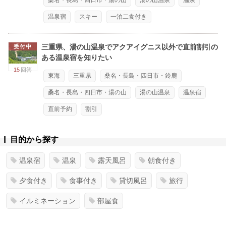
桑名・長島・四日市・湯の山
湯の山温泉
温泉
温泉宿
スキー
一泊二食付き
三重県、湯の山温泉でアクアイグニス以外で直前割引の
受付中
ある温泉宿を知りたい
15
回答
東海
三重県
桑名・長島・四日市・鈴鹿
桑名・長島・四日市・湯の山
湯の山温泉
温泉宿
直前予約
割引
目的から探す
温泉宿
温泉
露天風呂
朝食付き
夕食付き
食事付き
貸切風呂
旅行
イルミネーション
部屋食