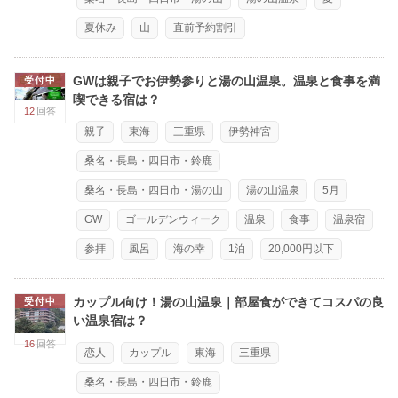
夏休み
山
直前予約割引
GWは親子でお伊勢参りと湯の山温泉。温泉と食事を満
受付中
喫できる宿は？
12
回答
親子
東海
三重県
伊勢神宮
桑名・長島・四日市・鈴鹿
桑名・長島・四日市・湯の山
湯の山温泉
5月
GW
ゴールデンウィーク
温泉
食事
温泉宿
参拝
風呂
海の幸
1泊
20,000円以下
カップル向け！湯の山温泉｜部屋食ができてコスパの良
受付中
い温泉宿は？
16
回答
恋人
カップル
東海
三重県
桑名・長島・四日市・鈴鹿