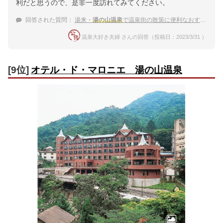
利だと思うので、是非一度訪れてみてください。
回答された質問：
湯来・
湯の山温泉
で温泉街の散策に便利なおすすめの宿は？
温泉大好き夫婦 さんの回答（投稿日：2023/3/31 ）
[9位]
オテル・ド・マロニエ 湯の山温泉