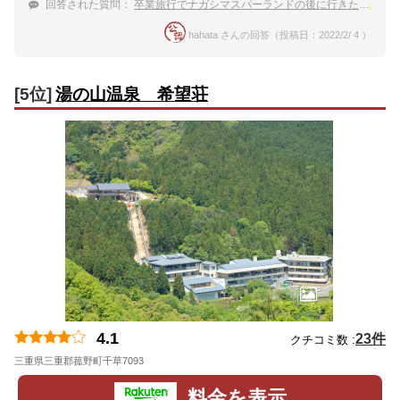
回答された質問：
卒業旅行でナガシマスパーランドの後に行きたい
湯の
hahata さんの回答（投稿日：2022/2/ 4 ）
[5位]
湯の山温泉 希望荘
4.1
23件
クチコミ数 :
三重県三重郡菰野町千草7093
地図
料金を表示