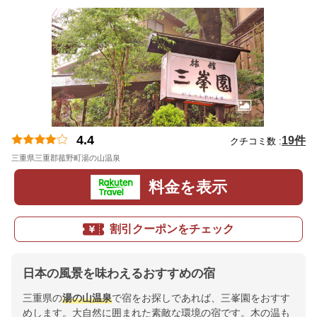
4.4
19件
クチコミ数 :
三重県三重郡菰野町湯の山温泉
地図
料金を表示
割引クーポンをチェック
日本の風景を味わえるおすすめの宿
三重県の
湯の山温泉
で宿をお探しであれば、三峯園をおすす
めします。大自然に囲まれた素敵な環境の宿です。木の温も