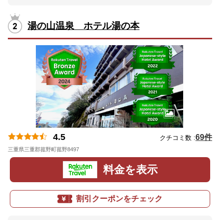
湯の山温泉 ホテル湯の本
4.5
69件
クチコミ数 :
三重県三重郡菰野町菰野8497
地図
料金を表示
割引クーポンをチェック