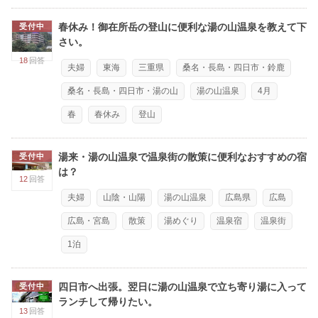
春休み！御在所岳の登山に便利な湯の山温泉を教えて下
受付中
さい。
18
回答
夫婦
東海
三重県
桑名・長島・四日市・鈴鹿
桑名・長島・四日市・湯の山
湯の山温泉
4月
春
春休み
登山
湯来・湯の山温泉で温泉街の散策に便利なおすすめの宿
受付中
は？
12
回答
夫婦
山陰・山陽
湯の山温泉
広島県
広島
広島・宮島
散策
湯めぐり
温泉宿
温泉街
1泊
四日市へ出張。翌日に湯の山温泉で立ち寄り湯に入って
受付中
ランチして帰りたい。
13
回答