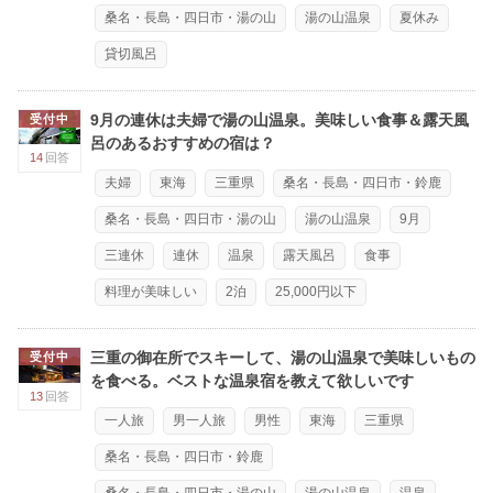
桑名・長島・四日市・湯の山
湯の山温泉
夏休み
貸切風呂
9月の連休は夫婦で湯の山温泉。美味しい食事＆露天風
受付中
呂のあるおすすめの宿は？
14
回答
夫婦
東海
三重県
桑名・長島・四日市・鈴鹿
桑名・長島・四日市・湯の山
湯の山温泉
9月
三連休
連休
温泉
露天風呂
食事
料理が美味しい
2泊
25,000円以下
三重の御在所でスキーして、湯の山温泉で美味しいもの
受付中
を食べる。ベストな温泉宿を教えて欲しいです
13
回答
一人旅
男一人旅
男性
東海
三重県
桑名・長島・四日市・鈴鹿