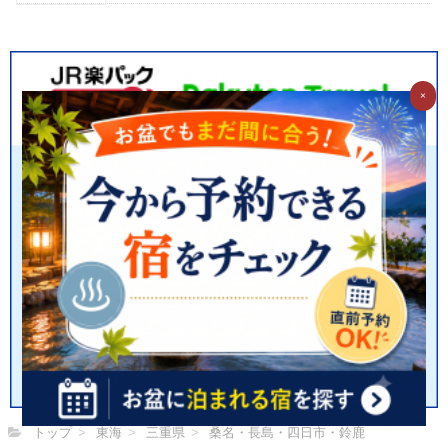
×
トップ
東海
三重県
桑名・長島・四日市・鈴鹿