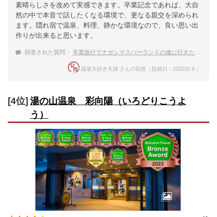
素晴らしさを改めて実感できます。卒業記念であれば、大自
然の中で本音で話したくなる環境で、更なる親交を深められ
ます。隠れ宿で温泉、料理、静かな環境なので、良い思い出
作りが出来ると思います。
回答された質問：
卒業旅行でナガシマスパーランドの後に行きたい
湯の
温泉大好き夫婦 さんの回答（投稿日：2022/2/ 8 ）
[4位]
湯の山温泉 彩向陽（いろどりこうよ
う）