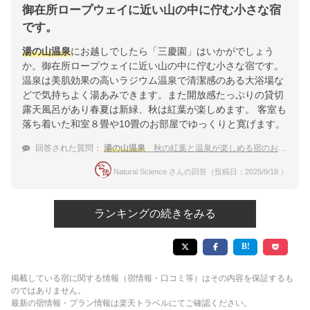
御在所ロープウェイに近い山の中に佇む小さな宿
です。
湯の山温泉
にお越しでしたら「三慶園」はいかがでしょう
か。御在所ロープウェイに近い山の中に佇む小さな宿です。
温泉は美肌効果の高いラジウム温泉で清潔感のある大浴場な
どで気持ちよく湯あみできます。また開放感たっぷりの貸切
露天風呂があり春夏は新緑、秋は紅葉が楽しめます。 客室も
落ち着いた和室８畳や10畳のお部屋でゆっくりと寛げます。
回答された質問：
湯の山温泉
秋の紅葉と温泉が楽しめる宿のおすすめは？
Natural Science さんの回答（投稿日：2025/9/18 ）
ランキングの続きをみる
掲載している宿に関する情報（宿情報・口コミ等）はその内容を保証するも
のではありません。
最新の宿情報・プラン情報は楽天トラベルにてご確認ください。