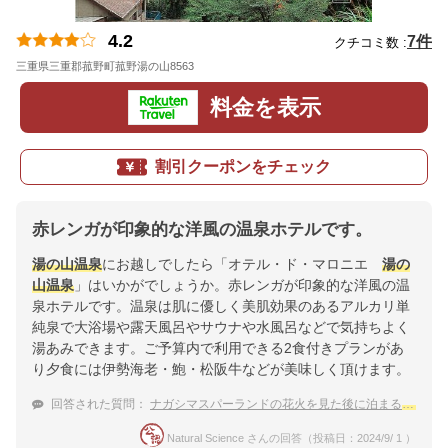
4.2
7件
クチコミ数 :
三重県三重郡菰野町菰野湯の山8563
地図
料金を表示
割引クーポンをチェック
赤レンガが印象的な洋風の温泉ホテルです。
湯の山温泉
にお越しでしたら「オテル・ド・マロニエ
湯の
山温泉
」はいかがでしょうか。赤レンガが印象的な洋風の温
泉ホテルです。温泉は肌に優しく美肌効果のあるアルカリ単
純泉で大浴場や露天風呂やサウナや水風呂などで気持ちよく
湯あみできます。ご予算内で利用できる2食付きプランがあ
り夕食には伊勢海老・鮑・松阪牛などが美味しく頂けます。
回答された質問：
ナガシマスパーランドの花火を見た後に泊まる
湯の山
Natural Science さんの回答（投稿日：2024/9/ 1 ）