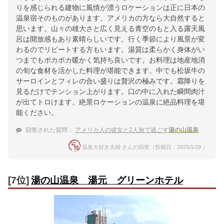
りを感じられる建物に風情が漂うロケーションは正に日本の
温泉宿そのものがあります。アメリカの方なら大自然すると
思います。山々の雄大さと広く見える青空のもと入る露天風
呂は開放感もあり素晴らしいです。行く季節により風景が変
わるのでリピートする方もいます。湯質は柔らかく身体がい
つまでもポカポカ暖かく気持ち良いです。お料理は地産地消
の旬な食材を活かした料理が堪能できます。中でも松坂牛の
サーロインとフィレの合い盛りは贅沢の極みです。霜降りを
見るだけでテンション上がります。口の中に入れた瞬間肉汁
が出てトロけます。絶景ロケーションの温泉に絶品料理を堪
能ください。
回答された質問：
アメリカ人の彼女と2人旅で過ごす
湯の山温泉
温泉大好き夫婦 さんの回答（投稿日：2025/1/29 ）
[7位]
湯の山温泉 湯元 グリーンホテル