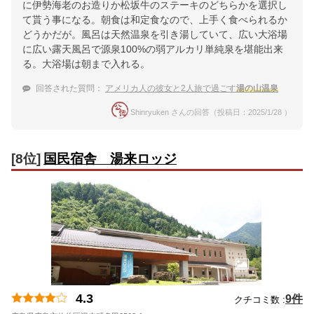
に伊勢海老のお造りか松坂牛のステーキのどちらかを選択し
て貰う事になる。朝食は和定食なので、上手く食べられるか
どうかだが。風呂は天然温泉を引き湯していて、広い大浴場
に広い露天風呂で源泉100%の弱アルカリ単純泉を堪能出来
る。大浴場は朝まで入れる。
回答された質問：
アメリカ人の彼女と2人旅で過ごす
湯の山温泉
Shinryuken さんの回答（投稿日：2025/1/28 ）
[8位]
国民宿舎 湯来ロッジ
4.3
9件
クチコミ数 :