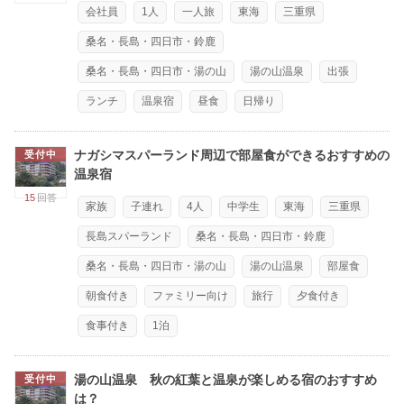
会社員
1人
一人旅
東海
三重県
桑名・長島・四日市・鈴鹿
桑名・長島・四日市・湯の山
湯の山温泉
出張
ランチ
温泉宿
昼食
日帰り
ナガシマスパーランド周辺で部屋食ができるおすすめの
受付中
温泉宿
15
回答
家族
子連れ
4人
中学生
東海
三重県
長島スパーランド
桑名・長島・四日市・鈴鹿
桑名・長島・四日市・湯の山
湯の山温泉
部屋食
朝食付き
ファミリー向け
旅行
夕食付き
食事付き
1泊
湯の山温泉 秋の紅葉と温泉が楽しめる宿のおすすめ
受付中
は？