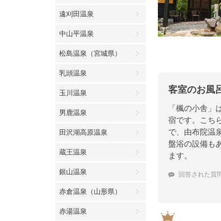
遠刈田温泉
中山平温泉
松島温泉（宮城県）
乳頭温泉
客室のお風
玉川温泉
「楓の小舎」
男鹿温泉
宿です。こち
で、由布院温
田沢湖高原温泉
盤浴の設備も
蔵王温泉
ます。
銀山温泉
回答された質
赤倉温泉（山形県）
赤湯温泉