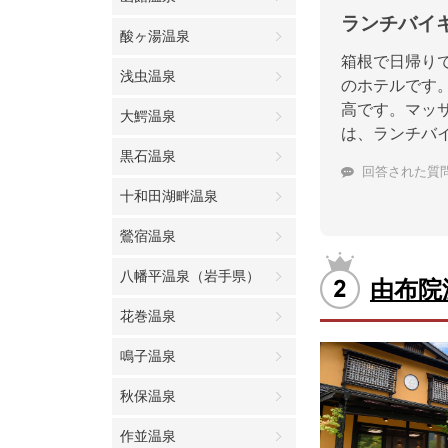
ランチバイ
酸ヶ湯温泉
箱根で日帰り
浅虫温泉
のホテルです
高です。マッ
大鰐温泉
は、ランチバ
黒石温泉
回答された質
十和田湖畔温泉
鶯宿温泉
八幡平温泉（岩手県）
由布院
花巻温泉
鳴子温泉
秋保温泉
作並温泉