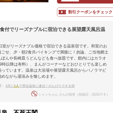
割引クーポンをチェック
2食付でリーズナブルに宿泊できる展望露天風呂温
様1室がリーズナブル価格で宿泊できる温泉宿です。和室のお
過ごせ、夕・朝2食共バイキングで満腹に！勿論、ご当地郷土
んぽんや長崎皿うどんなども食べ放題です。館内にはカラオ
19時以降は有料）、まんがコーナーなどおひとりでも楽しめ
揃っています。温泉は大浴場や展望露天風呂からパノラマビ
眺めながら湯浴みを愉しめます。
問：
4月に
1人
で雲仙温泉に連泊！のんびりできる宿
シャンちゃん さんの回答（投稿日：2025/7/ 8 ）
温泉 不死王閣