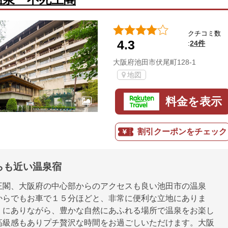
クチコミ数
4.3
24件
:
大阪府池田市伏尾町128-1
地図
料金を表示
割引クーポンをチェック
らも近い温泉宿
王閣、大阪府の中心部からのアクセスも良い池田市の温泉
からでもお車で１５分ほどと、非常に便利な立地にありま
くにありながら、豊かな自然にあふれる場所で温泉をお楽し
高級感もありプチ贅沢な時間をお過ごしいただけます。大阪