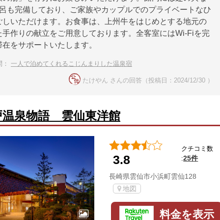
風呂も完備しており、ご家族やカップルでのプライベートなひ
ごしいただけます。お食事は、上州牛をはじめとする地元の
手作りの献立をご用意しております。全客室にはWi-Fiを完
滞在をサポートいたします。
問：
一人で泊めてくれるこじんまりした温泉宿
たけやん さんの回答（投稿日：2024/12/30 ）
戸温泉物語 雲仙東洋館
クチコミ数
3.8
25件
:
長崎県雲仙市小浜町雲仙128
地図
料金を表示