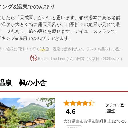
キング&温泉でのんびり
でしたら「天成園」がいいと思います。箱根湯本にある老舗
。温泉が大きく特に露天風呂が、四季折々の絶景が見れて最
サージもあり、旅の疲れを癒せます。デイユースプランで
イキング&温泉でのんびりできます。
問：
箱根に日帰りで行く
1人
旅、温泉で癒されたい。ランチも美味しい温泉宿を教えて！
Behind The Line さんの回答（投稿日：2020/5/28 ）
温泉 楓の小舎
クチコミ数
4.6
26件
:
大分県由布市湯布院町川上1270-28