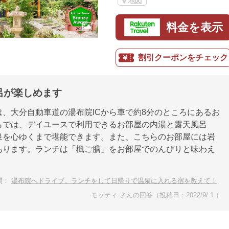
地図
料金を表示
割引クーポンをチェック
呂が楽しめます
は、大分自動車道の湯布院ICから車で約8分のところにあるお
らでは、デイユースで利用できるお部屋の内湯と露天風呂
泉を心ゆくまで堪能できます。また、こちらのお部屋には岩
あります。ランチは「楓ご膳」をお部屋でのんびりと味わえ
問：
湯布院へドライブ。ランチをして日帰りで温泉に入れる宿を教えて！
モッティ さんの回答（投稿日：2022/9/ 1 ）