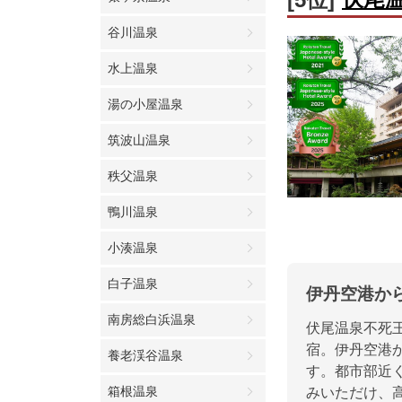
谷川温泉
水上温泉
湯の小屋温泉
筑波山温泉
秩父温泉
鴨川温泉
小湊温泉
白子温泉
伊丹空港か
南房総白浜温泉
伏尾温泉不死
宿。伊丹空港
養老渓谷温泉
す。都市部近
箱根温泉
みいただけ、