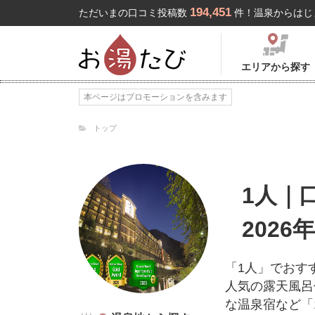
194,451
ただいまの口コミ投稿数
件！温泉からはじ
エリアから探す
本ページはプロモーションを含みます
トップ
1人｜
2026
「1人」でおす
人気の露天風呂
な温泉宿など「