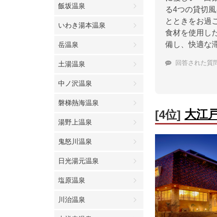
飯坂温泉
る4つの貸切
とときをお過
いわき湯本温泉
食材を使用した
備し、快適な
岳温泉
回答された質
土湯温泉
中ノ沢温泉
磐梯熱海温泉
大江
[4位]
湯野上温泉
鬼怒川温泉
日光湯元温泉
塩原温泉
川治温泉