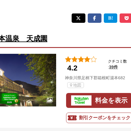
本温泉 天成園
クチコミ数
4.2
39件
:
神奈川県足柄下郡箱根町湯本682
地図
料金を表示
割引クーポンをチェック