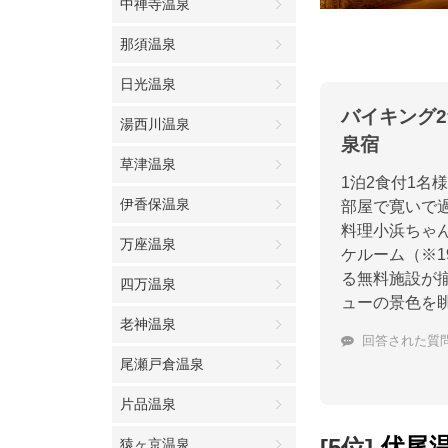
中禅寺温泉
那須温泉
日光温泉
バイキング
湯西川温泉
泉宿
草津温泉
1泊2食付1名
伊香保温泉
部屋で寛いで
料理小浜ちゃ
万座温泉
ケルーム（※
る無料施設が
四万温泉
ューの景色を
老神温泉
回答された質
尾瀬戸倉温泉
片品温泉
伏尾
[5位]
猿ヶ京温泉