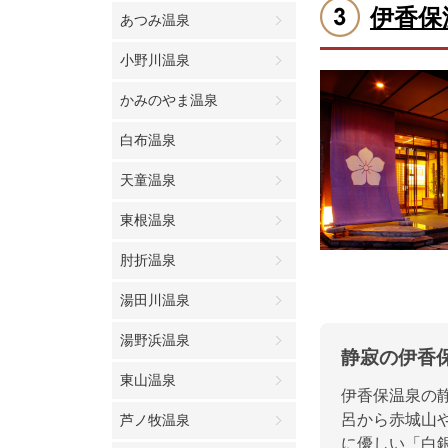
伊香保
あつみ温泉
小野川温泉
かみのやま温泉
白布温泉
天童温泉
東根温泉
肘折温泉
湯田川温泉
湯野浜温泉
静寂の伊香
東山温泉
伊香保温泉の
呂から赤城山
芦ノ牧温泉
に優しい「白