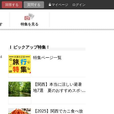
回答する
質問する
マイページ
ログイン
す
特集を見る
ピックアップ特集！
24
特集ページ一覧
【関西】本当に涼しい避暑
地7選 夏のおすすめスポッ
ト＆温泉宿
【2025】関西でカニ食べ放