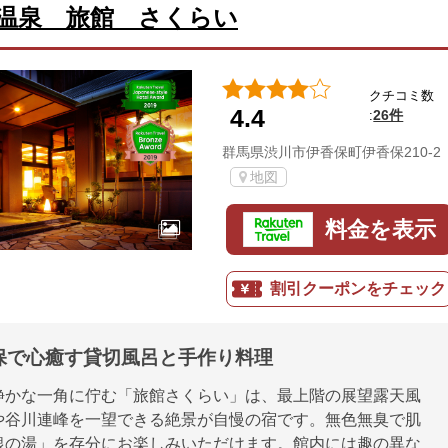
温泉 旅館 さくらい
クチコミ数
4.4
26件
:
群馬県渋川市伊香保町伊香保210-2
地図
料金を表示
割引クーポンをチェック
保で心癒す貸切風呂と手作り料理
静かな一角に佇む「旅館さくらい」は、最上階の展望露天風
や谷川連峰を一望できる絶景が自慢の宿です。無色無臭で肌
銀の湯」を存分にお楽しみいただけます。館内には趣の異な