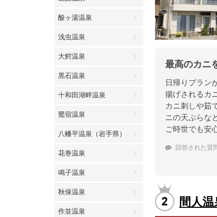
酸ヶ湯温泉
浅虫温泉
大鰐温泉
最高のカニ
黒石温泉
日帰りプラン
揚げされるカ
十和田湖畔温泉
カニ刺しや茹
鶯宿温泉
ニの天ぷらな
ご時世でも安
八幡平温泉（岩手県）
回答された質
花巻温泉
鳴子温泉
秋保温泉
間人温
作並温泉