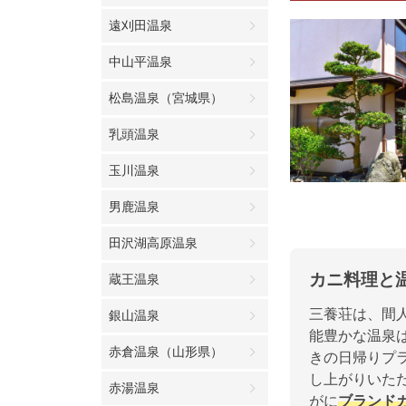
遠刈田温泉
中山平温泉
松島温泉（宮城県）
乳頭温泉
玉川温泉
男鹿温泉
田沢湖高原温泉
カニ料理と
蔵王温泉
三養荘は、間
銀山温泉
能豊かな温泉
赤倉温泉（山形県）
きの日帰りプ
し上がりいただ
赤湯温泉
がに
ブランド