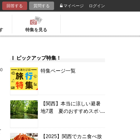
回答する
質問する
マイページ
ログイン
す
特集を見る
ピックアップ特集！
30
特集ページ一覧
【関西】本当に涼しい避暑
地7選 夏のおすすめスポッ
キ
ト＆温泉宿
え
【2025】関西でカニ食べ放