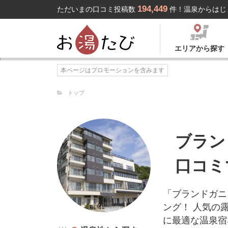
194,449
ただいまの口コミ投稿数
件！温泉からはじ
エリアから探す
本ページはプロモーションを含みます
トップ
ブラン
口コミ
「ブランドガニ
ング！ 人気の
に最適な温泉宿