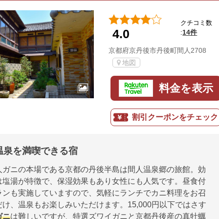
クチコミ数
4.0
14件
:
京都府京丹後市丹後町間人2708
地図
料金を表示
割引クーポンをチェック
温泉を満喫できる宿
人ガニの本場である京都の丹後半島は間人温泉郷の旅館。効
は塩湯が特徴で、保湿効果もあり女性にも人気です。昼食付
ランも実施していますので、気軽にランチでカニ料理をお召
け、温泉もお楽しみいただけます。15,000円以下ではさす
ガニ
は難しいですが、特選ズワイガニと京都丹後産の真牡蠣