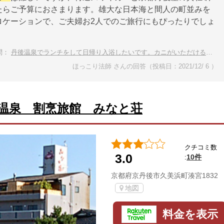
たらご予算におさまります。雄大な日本海と間人の町並みを
ロケーションで、ご夫婦お2人でのご旅行にもぴったりでしょ
問：
丹後温泉でランチをして日帰り入浴したいです。カニがいただける温泉宿は？
ほっこり法師 さんの回答（投稿日：2021/12/ 6 ）
温泉 割烹旅館 みなと荘
クチコミ数
3.0
10件
:
京都府京丹後市久美浜町湊宮1832
地図
料金を表示