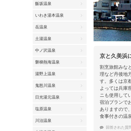
飯坂温泉
いわき湯本温泉
岳温泉
土湯温泉
中ノ沢温泉
京と久美浜
磐梯熱海温泉
割烹旅館みな
湯野上温泉
理など丹後地
す。多くは京
鬼怒川温泉
よっては兵庫
ニも使用して
日光湯元温泉
宿泊プランで
塩原温泉
ありますので
食事付きの温
川治温泉
回答された質