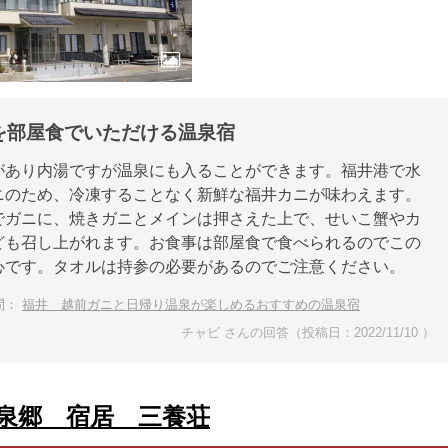
を部屋食でいただける温泉宿
があり内湯ですが温泉にも入ることができます。福井港で水
ニのため、冷凍することなく新鮮な福井カニが味わえます。
でガニに、焼きガニとメインは押さえた上で、せいこ蟹やカ
ども召し上がれます。お食事は部屋食で食べられるのでこの
心です。タオルは持参の必要があるのでご注意ください。
問：
福井 越前ガニと日帰り温泉が楽しめるおすすめの温泉宿
チャビ さんの回答（投稿日：2022/11/10 ）
泉郷 宿居 三養荘