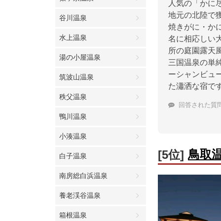
人気の「かに
地元の北陸で
谷川温泉
焼きがに・か
水上温泉
名に相応しい
所の庭園露天
湯の小屋温泉
三国温泉の単
ーシャンビュ
筑波山温泉
た瀟洒な宿で
秩父温泉
回答された質
鴨川温泉
小湊温泉
鳥取
[5位]
白子温泉
南房総白浜温泉
養老渓谷温泉
箱根温泉