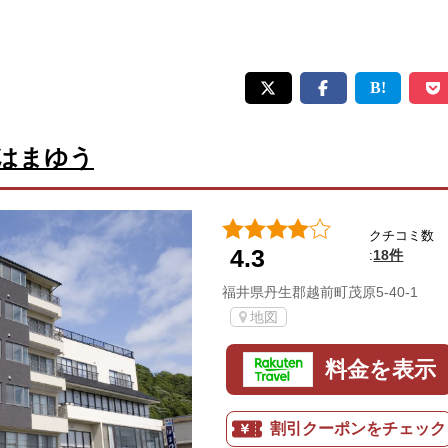
はまゆう
クチコミ数
4.3
18件
:
福井県丹生郡越前町茂原5-40-1
地図
料金を表示
割引クーポンをチェック