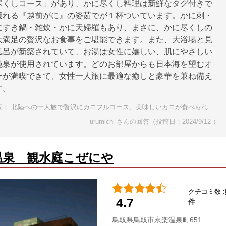
尽くしコース」があり、かに尽くし料理は新鮮なタグ付きで
獲れる『越前がに』の姿茹でが１杯ついています。かに刺・
にすき鍋・雑炊・かに天婦羅もあり、まさに、かに尽くしの
大満足の贅沢なお食事をご堪能できます。また、大浴場と見
風呂が新築されていて、お湯は女性に嬉しい、肌にやさしい
純泉が使用されています。どのお部屋からも日本海を望むオ
ーが満喫できて、女性一人旅に最適な癒しと豪華を兼ね備え
す。
問：
北陸への一人旅で贅沢にカニフルコース、美味しいカニが食べられるおすすめ宿は？
urumichi さんの回答（投稿日：2024/9/12 ）
温泉 観水庭こぜにや
クチコミ数 :
4.7
件
鳥取県鳥取市永楽温泉町651