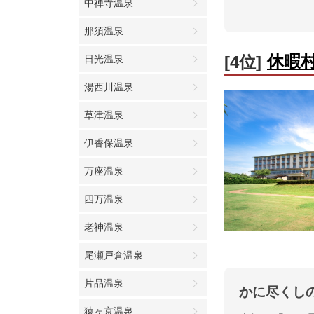
中禅寺温泉
那須温泉
休暇
[4位]
日光温泉
湯西川温泉
草津温泉
伊香保温泉
万座温泉
四万温泉
老神温泉
尾瀬戸倉温泉
片品温泉
かに尽くし
猿ヶ京温泉