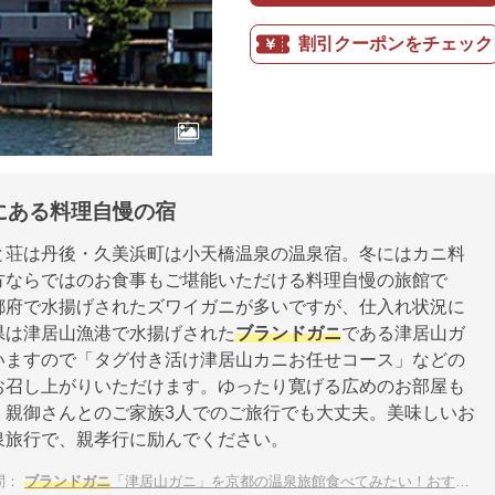
割引クーポンをチェック
にある料理自慢の宿
と荘は丹後・久美浜町は小天橋温泉の温泉宿。冬にはカニ料
方ならではのお食事もご堪能いただける料理自慢の旅館で
都府で水揚げされたズワイガニが多いですが、仕入れ状況に
県は津居山漁港で水揚げされた
ブランドガニ
である津居山ガ
いますので「タグ付き活け津居山カニお任せコース」などの
お召し上がりいただけます。ゆったり寛げる広めのお部屋も
、親御さんとのご家族3人でのご旅行でも大丈夫。美味しいお
泉旅行で、親孝行に励んでください。
問：
ブランドガニ
「津居山ガニ」を京都の温泉旅館食べてみたい！おすすめの温泉宿は？