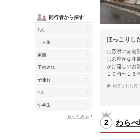
同行者から探す
1人
ほっこりし
一人旅
山形県の赤倉
家族
じの静かな和
かけ流しのお
子供連れ
１０時〜１６
子連れ
回答された質
4人
小学生
もっとみる
わらべ