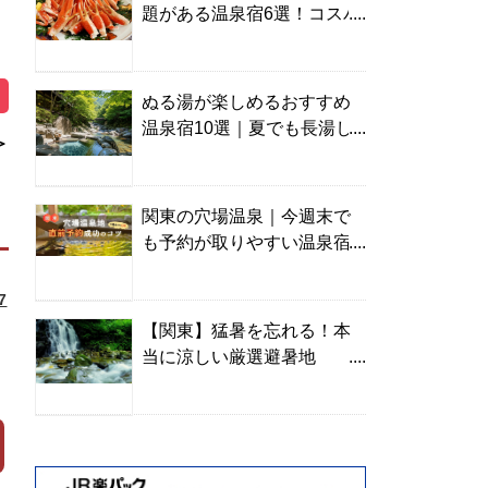
題がある温泉宿6選！コスパ
の高い宿からご褒美旅まで
ぬる湯が楽しめるおすすめ
温泉宿10選｜夏でも長湯し
＞
やすい名湯を温泉ソムリエ
が厳選
関東の穴場温泉｜今週末で
も予約が取りやすい温泉宿
を温泉ソムリエが紹介
7
【関東】猛暑を忘れる！本
当に涼しい厳選避暑地
TOP10