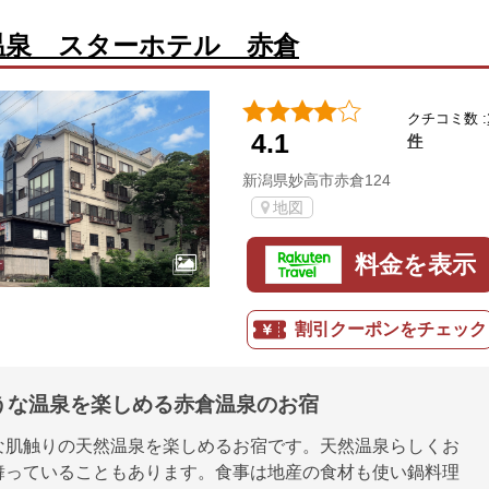
温泉 スターホテル 赤倉
クチコミ数 :
4.1
件
新潟県妙高市赤倉124
地図
料金を表示
割引クーポンをチェック
うな温泉を楽しめる赤倉温泉のお宿
な肌触りの天然温泉を楽しめるお宿です。天然温泉らしくお
舞っていることもあります。食事は地産の食材も使い鍋料理