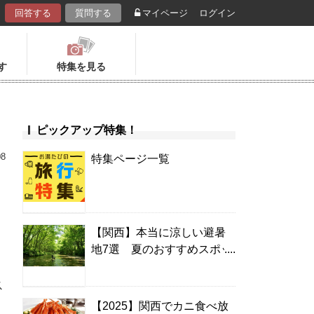
回答する
質問する
マイページ
ログイン
す
特集を見る
ピックアップ特集！
08
特集ページ一覧
【関西】本当に涼しい避暑
地7選 夏のおすすめスポッ
ト＆温泉宿
ス
【2025】関西でカニ食べ放