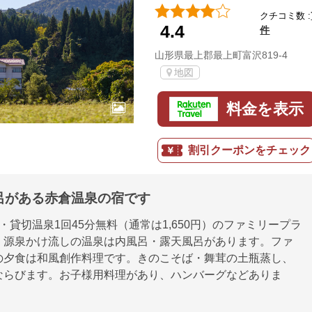
クチコミ数 :
4.4
件
山形県最上郡最上町富沢819-4
地図
料金を表示
割引クーポンをチェック
呂がある赤倉温泉の宿です
・貸切温泉1回45分無料（通常は1,650円）のファミリープラ
。源泉かけ流しの温泉は内風呂・露天風呂があります。ファ
の夕食は和風創作料理です。きのこそば・舞茸の土瓶蒸し、
ならびます。お子様用料理があり、ハンバーグなどありま