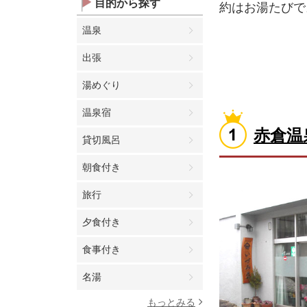
目的から探す
約はお湯たびで
温泉
出張
湯めぐり
温泉宿
赤倉温
貸切風呂
朝食付き
旅行
夕食付き
食事付き
名湯
もっとみる