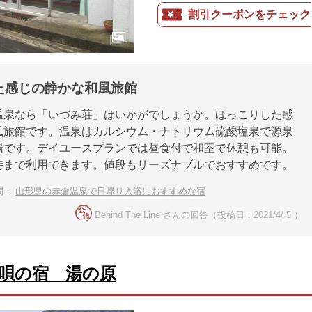
割引クーポンをチェック
た感じの静かな和風旅館
温泉なら「いづみ荘」はいかがでしょうか。ほっこりした感
風旅館です。温泉はカルシウム・ナトリウム硫酸塩泉で源泉
湯です。デイユースプランでは昼食付で和室で休憩も可能。
時まで利用できます。値段もリーズナブルでおすすめです。
問：
山形県の赤倉温泉で日帰り入浴におすすめな宿
Behind The Line さんの回答（投稿日：2021/4/ 5 ）
唄の宿 湯の原