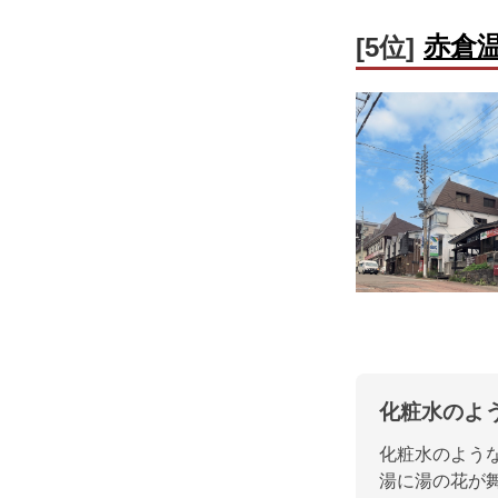
赤倉
[5位]
化粧水のよ
化粧水のよう
湯に湯の花が