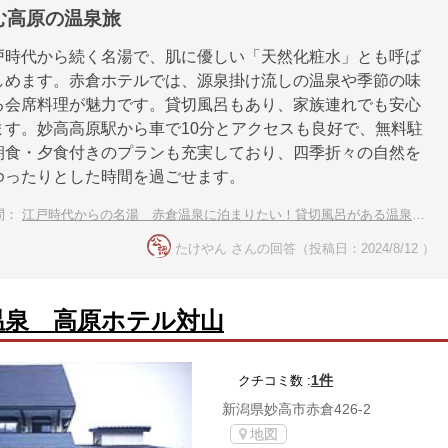
む高原の温泉旅
戸時代から続く名湯で、肌に優しい「天然化粧水」とも呼ば
しめます。赤倉ホテルでは、源泉掛け流しの温泉や季節の味
る会席料理が魅力です。貸切風呂もあり、家族連れでも安心
ます。妙高高原駅から車で10分とアクセスも良好で、無料駐
朝食・夕食付きのプランも充実しており、四季折々の自然を
ゆったりとした時間を過ごせます。
問：
江戸時代からの名湯 赤倉温泉に泊まりたい！貸切風呂がある温泉宿は？
たけやん さんの回答（投稿日：2024/8/12 ）
温泉 高原ホテル対山
1件
クチコミ数 :
新潟県妙高市赤倉426-2
地図