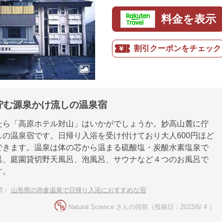
料金を表示
割引クーポンをチェック
佇む源泉かけ流しの温泉宿
たら「高原ホテル対山」はいかがでしょうか。妙高山麓に佇
しの温泉宿です。日帰り入浴を受け付けており大人600円ほど
できます。温泉は体の芯から温まる硫酸塩・炭酸水素塩泉で
呂、庭園貸切野天風呂、泡風呂、サウナなど４つのお風呂で
す。
問：
山形県の赤倉温泉で日帰り入浴におすすめな宿
Natural Science さんの回答（投稿日：2023/6/ 4 ）