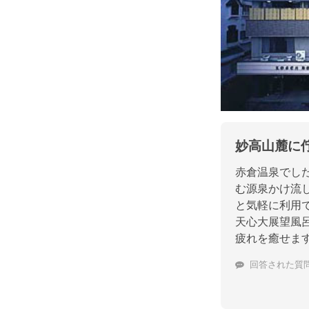
妙高山麓に
赤倉温泉でし
む源泉かけ流
と気軽に利用
天心大展望風
疲れを癒せま
回答された質