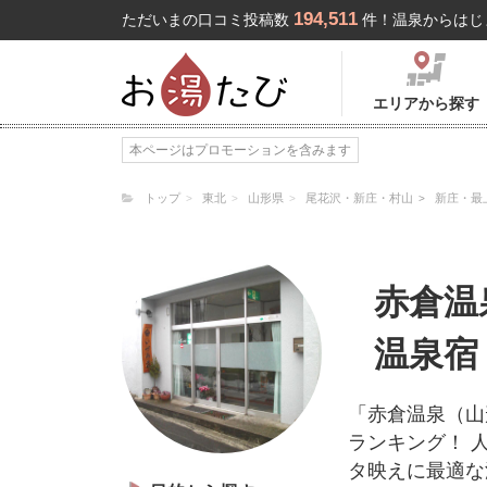
194,511
ただいまの口コミ投稿数
件！温泉からはじ
エリアから探す
本ページはプロモーションを含みます
トップ
東北
山形県
尾花沢・新庄・村山
新庄・最
赤倉温
温泉宿
「赤倉温泉（山
ランキング！ 
タ映えに最適な