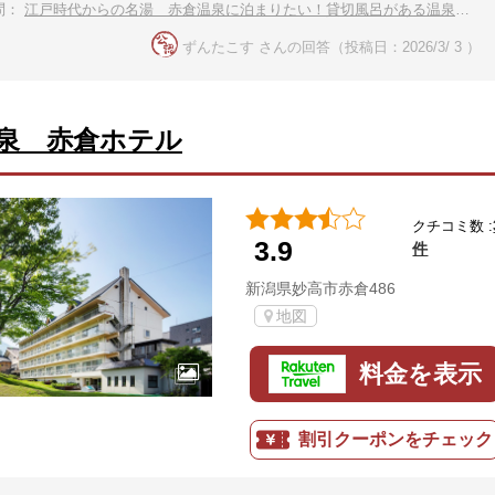
問：
江戸時代からの名湯 赤倉温泉に泊まりたい！貸切風呂がある温泉宿は？
ずんたこす さんの回答（投稿日：2026/3/ 3 ）
泉 赤倉ホテル
クチコミ数 :
3.9
件
新潟県妙高市赤倉486
地図
料金を表示
割引クーポンをチェック