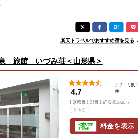
。
楽天トラベルでおすすめ宿を見る
泉 旅館 いづみ荘＜山形県＞
クチコミ数 :
4.7
件
山形県最上郡最上町富澤1005-7
地図
料金を表示