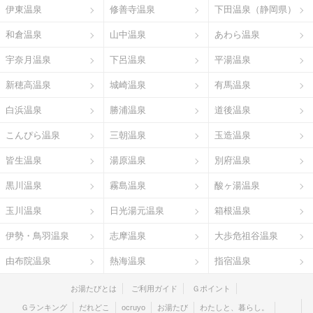
伊東温泉
修善寺温泉
下田温泉（静岡県）
和倉温泉
山中温泉
あわら温泉
宇奈月温泉
下呂温泉
平湯温泉
新穂高温泉
城崎温泉
有馬温泉
白浜温泉
勝浦温泉
道後温泉
こんぴら温泉
三朝温泉
玉造温泉
皆生温泉
湯原温泉
別府温泉
黒川温泉
霧島温泉
酸ヶ湯温泉
玉川温泉
日光湯元温泉
箱根温泉
伊勢・鳥羽温泉
志摩温泉
大歩危祖谷温泉
由布院温泉
熱海温泉
指宿温泉
お湯たびとは
ご利用ガイド
Ｇポイント
Ｇランキング
だれどこ
ocruyo
お湯たび
わたしと、暮らし。