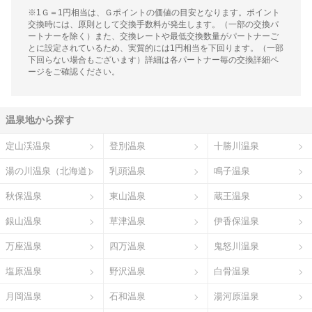
※1Ｇ＝1円相当は、Ｇポイントの価値の目安となります。ポイント
交換時には、原則として交換手数料が発生します。（一部の交換パ
ートナーを除く）また、交換レートや最低交換数量がパートナーご
とに設定されているため、実質的には1円相当を下回ります。（一部
下回らない場合もございます）詳細は各パートナー毎の交換詳細ペ
ージをご確認ください。
温泉地から探す
定山渓温泉
登別温泉
十勝川温泉
湯の川温泉（北海道）
乳頭温泉
鳴子温泉
秋保温泉
東山温泉
蔵王温泉
銀山温泉
草津温泉
伊香保温泉
万座温泉
四万温泉
鬼怒川温泉
塩原温泉
野沢温泉
白骨温泉
月岡温泉
石和温泉
湯河原温泉