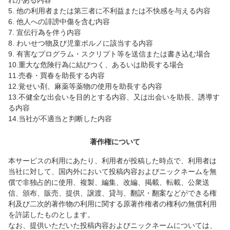
れがある内容
5. 他の利用者または第三者に不利益または不快感を与える内容
6. 他人への誹謗中傷を含む内容
7. 宣伝行為を伴う内容
8. わいせつ物及び児童ポルノに該当する内容
9. 有害なプログラム・スクリプト等を送信または書き込む場合
10.重大な危険行為に結びつく、あるいは助長する場合
11.売春・買春を助長する内容
12.覚せい剤、麻薬等薬物の使用を助長する内容
13.不健全な出会いを目的とする内容、又は出会いを助長、誘導す
る内容
14.当社が不適当と判断した内容
著作権について
本サービスの利用にあたり、利用者が投稿した時点で、利用者は
当社に対して、国内外において投稿内容およびニックネームを無
償で非独占的に使用、複製、編集、改編、掲載、転載、公衆送
信、頒布、販売、提供、譲渡、貸与、翻訳・翻案などができる権
利及び二次的著作物の利用に関する原著作権者の権利の無償利用
を許諾したものとします。
なお、提供いただいた投稿内容およびニックネームについては、