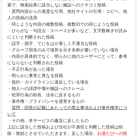
索で、検索結果に該当しない施設へのクチコミ投稿
・質問内容からの過度な引用、他社サイトの引用・コピペ、他
人の投稿の流用
・同じような内容の複数投稿、複数IDでの同じような投稿
・ひらがな・句読点・スペースが多いなど、文字数稼ぎや読み
にくいと判断された投稿
・誤字・脱字、てにをはが著しく不適当な投稿
・グループ宿名のみで場所を示す名称が書いていない場合
・内容が具体的でなく、明らかに他のユーザーにとって、参考
にならないと判断された投稿
・不正行為があった場合
・明らかに事実と異なる投稿
・規約・ガイドラインに違反している場合
・他人への誹謗中傷や施設へのクレーム
・犯罪行為の助長、法令に反するもの
・著作権・プライバシーを侵害するもの
質問・回答の記載にあたっての禁止事項および著作権等につ
いて
・その他、本サービスの趣旨に反したもの
上記に該当した投稿および当社が不適切と判断した投稿は削
除・無効とさせていただきます。反した場合、
お湯たびへの投