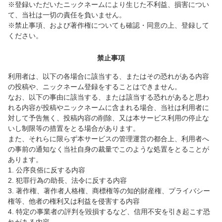
※登録いただいたニックネームにより生じた不利益、損害につい
て、当社は一切の責任を負いません。
※禁止事項、および著作権についても確認・同意の上、登録して
ください。
禁止事項
利用者は、以下の各場合に該当する、またはその恐れがある内容
の投稿や、ニックネーム登録をすることはできません。
なお、以下の事由に該当する、または該当する恐れがあると思わ
れる内容が投稿やニックネームに含まれる場合、当社は利用者に
対して予告無く、投稿内容の削除、又は本サービス利用の停止な
いし制限等の措置をとる場合があります。
また、それらに限らず本サービスの管理運営の都合上、利用者へ
の事前の通知なく当社自身の裁量でこのような処置をとることが
あります。
1. 公序良俗に反する内容
2. 犯罪行為の助長、法令に反する内容
3. 著作権、著作者人格権、商標権等の知的財産権、プライバシー
権等、他者の権利又は利益を侵害する内容
4. 特定の事業者の評判を毀損するなど、信用不安を引き起こす恐