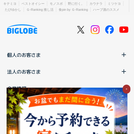
キテミヨ
ベストオイシー
モノスポ
野に行く。
カウナラ
ミツケヨ
たびゆかし
Ｇ-Ranking 推し活
食pin by Ｇ-Ranking
ハーブ酒のススメ
個人のお客さま
法人のお客さま
企業情報
×
ご利用中の方
お問い合わせ
消費税の表示
ウェブアクセシビリティの取り組み
個人情報保護ポリシー
プライバシーポータル
Cookieポリシー