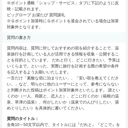
※ポイント通帳「ショップ・サービス」タブに下記のように反
映・記載されます。
ビッグローブ お湯たび 質問謝礼
※Ｇポイント加算時にＧポイントを退会されている場合は加算
対象外となります。
質問の書き方
質問内容は、質問に対しておすすめの宿を紹介することで、温
泉旅行を計画している人が活用できる情報を収集・公開するこ
とを目的としています。 だれと行く、どこに行きたい、予算は
いくらまで。といった、実際に旅行を計画する際の希望や条件
を記入するようお願いいたします。
一言だけ「素敵な宿に泊まりたい」、「安い宿を教えてくださ
い。」など、明らかに他のユーザーにとって、参考にならない
と判断された投稿はポイント加算対象外といたします。 誰とい
くのか（一人、両親と、恋人と）、どこに行くのか（箱根の温
泉、草津の温泉）、何がしたいか（温泉でのんびりしたい、湯
めぐりしたい）を具体的に書いてください。
質問のタイトル：
全角10～50文字以内で、タイトルには『だれと』『どこで』を