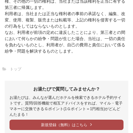
権、その他の一切の権利は、当社または当該権利を正当に有する
第三者に帰属します。
利用者は、当社または正当な権利者の事前の承諾なく、編集、改
変、使用、複製、販売または転載等、上記の権利を侵害する一切
の行為をしてはならないものとします。
なお、利用者が前項の定めに違反したことにより、第三者との間
において何らかの紛争・問題が生じた場合、当社は、一切の責任
を負わないものとし、利用者が、自己の費用と責任において係る
紛争・問題を解決するものとします。
トップ
お湯たびで質問してみませんか？
お湯たびは、みんなが選んだホテルを検索できるホテル予約サイ
トです。質問/回答機能で相互アドバイスをすれば、マイル・電子
マネーに交換できるＧポイント(1Ｇポイント＝1円相当)がどんど
んたまる！
新規登録（無料）はこちら