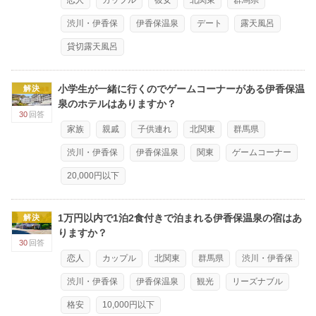
恋人
カップル
彼女
北関東
群馬県
渋川・伊香保
伊香保温泉
デート
露天風呂
貸切露天風呂
小学生が一緒に行くのでゲームコーナーがある伊香保温
解決
泉のホテルはありますか？
30
回答
家族
親戚
子供連れ
北関東
群馬県
渋川・伊香保
伊香保温泉
関東
ゲームコーナー
20,000円以下
1万円以内で1泊2食付きで泊まれる伊香保温泉の宿はあ
解決
りますか？
30
回答
恋人
カップル
北関東
群馬県
渋川・伊香保
渋川・伊香保
伊香保温泉
観光
リーズナブル
格安
10,000円以下