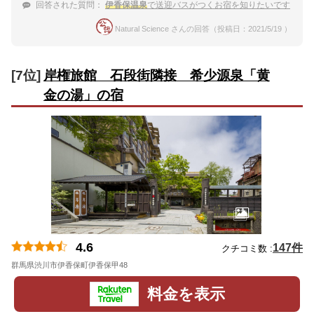
回答された質問：
伊香保温泉
で送迎バスがつくお宿を知りたいです
Natural Science さんの回答（投稿日：2021/5/19 ）
[7位]
岸権旅館 石段街隣接 希少源泉「黄
金の湯」の宿
4.6
147件
クチコミ数 :
群馬県渋川市伊香保町伊香保甲48
地図
料金を表示