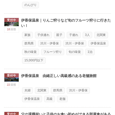
のんびり
伊香保温泉｜りんご狩りなど旬のフルーツ狩りに行きた
受付中
い！
18
回答
家族
子供連れ
親子
子連れ
3人
北関東
群馬県
渋川・伊香保
渋川・伊香保
伊香保温泉
秋の味覚
フルーツ狩り
旬の味覚
1泊
15,000円以下
伊香保温泉 由緒正しい高級感のある老舗旅館
受付中
22
回答
夫婦
北関東
群馬県
渋川・伊香保
伊香保温泉
高級
老舗
父の退職祝いと子供のお食い初めができる部屋食がある
受付中