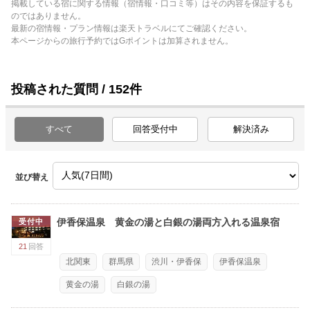
掲載している宿に関する情報（宿情報・口コミ等）はその内容を保証するも
伊香保温泉 香雲館
などがおすすめです。
のではありません。
奥伊香保 旅邸 諧暢楼（かいちょうろう）
最新の宿情報・プラン情報は楽天トラベルにてご確認ください。
伊香保温泉 Ｄｏｇｇｙスイート ペロ
本ページからの旅行予約ではGポイントは加算されません。
などがおすすめです。
投稿された質問 / 152件
すべて
回答受付中
解決済み
並び替え
伊香保温泉 黄金の湯と白銀の湯両方入れる温泉宿
受付中
21
回答
北関東
群馬県
渋川・伊香保
伊香保温泉
黄金の湯
白銀の湯