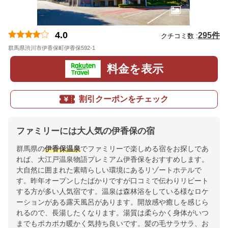
4.0
295件
クチコミ数 :
群馬県渋川市伊香保町伊香保592-1
地図
料金を表示
割引クーポンをチェック
ファミリーには大人気の伊香保の宿
群馬県の
伊香保温泉
でファミリーで楽しめる宿をお探しであ
れば、大江戸温泉物語プレミアム伊香保をおすすめします。
大自然に囲まれた素晴らしい環境にあるリゾートホテルで
す。昨年オープンしたばかりですが口コミで伝わりリピート
する方が多い人気宿です。温泉は森林浴をしている様なロケ
ーションがある露天風呂があります。開放感や癒しを感じら
れるので、長湯したくなります。湯質は柔らかく身体がいつ
までもポカポカ暖かく気持ち良いです。髪の毛サラサラ、お