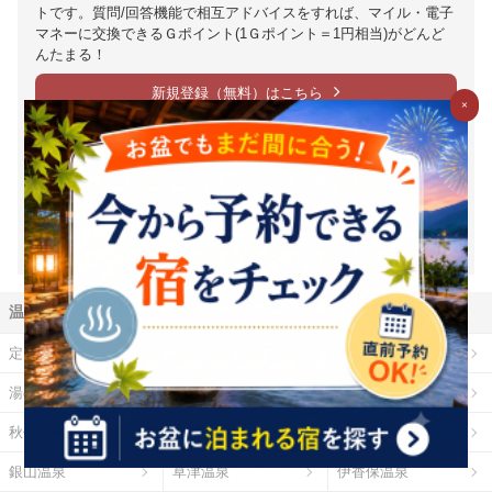
トです。質問/回答機能で相互アドバイスをすれば、マイル・電子
マネーに交換できるＧポイント(1Ｇポイント＝1円相当)がどんど
んたまる！
新規登録（無料）はこちら
×
※1Ｇ＝1円相当は、Ｇポイントの価値の目安となります。ポイント
交換時には、原則として交換手数料が発生します。（一部の交換パ
ートナーを除く）また、交換レートや最低交換数量がパートナーご
とに設定されているため、実質的には1円相当を下回ります。（一部
下回らない場合もございます）詳細は各パートナー毎の交換詳細ペ
ージをご確認ください。
温泉地から探す
定山渓温泉
登別温泉
十勝川温泉
湯の川温泉（北海道）
乳頭温泉
鳴子温泉
秋保温泉
東山温泉
蔵王温泉
銀山温泉
草津温泉
伊香保温泉