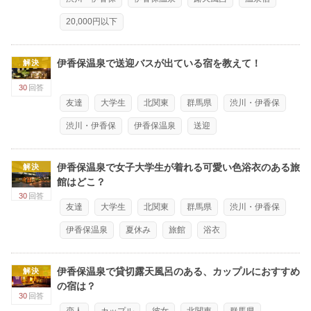
20,000円以下
伊香保温泉で送迎バスが出ている宿を教えて！
解決
30
回答
友達
大学生
北関東
群馬県
渋川・伊香保
渋川・伊香保
伊香保温泉
送迎
伊香保温泉で女子大学生が着れる可愛い色浴衣のある旅
解決
館はどこ？
30
回答
友達
大学生
北関東
群馬県
渋川・伊香保
伊香保温泉
夏休み
旅館
浴衣
伊香保温泉で貸切露天風呂のある、カップルにおすすめ
解決
の宿は？
30
回答