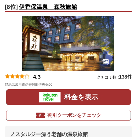
[8位]
伊香保温泉 森秋旅館
4.3
138件
クチコミ数 :
群馬県渋川市伊香保町伊香保60
地図
料金を表示
割引クーポンをチェック
ノスタルジー漂う老舗の温泉旅館