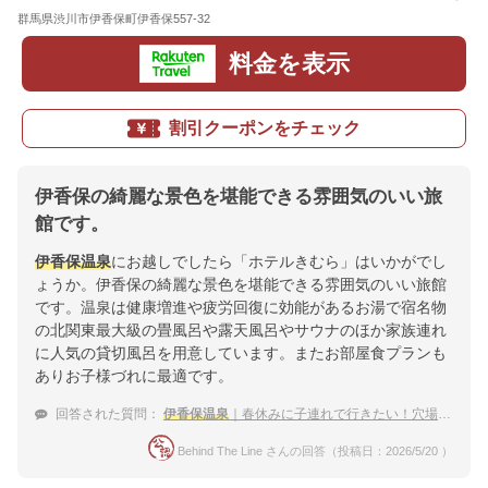
群馬県渋川市伊香保町伊香保557-32
地図
料金を表示
割引クーポンをチェック
伊香保の綺麗な景色を堪能できる雰囲気のいい旅
館です。
伊香保温泉
にお越しでしたら「ホテルきむら」はいかがでし
ょうか。伊香保の綺麗な景色を堪能できる雰囲気のいい旅館
です。温泉は健康増進や疲労回復に効能があるお湯で宿名物
の北関東最大級の畳風呂や露天風呂やサウナのほか家族連れ
に人気の貸切風呂を用意しています。またお部屋食プランも
ありお子様づれに最適です。
回答された質問：
伊香保温泉
｜春休みに子連れで行きたい！穴場な宿のおすすめは？
Behind The Line さんの回答（投稿日：2026/5/20 ）