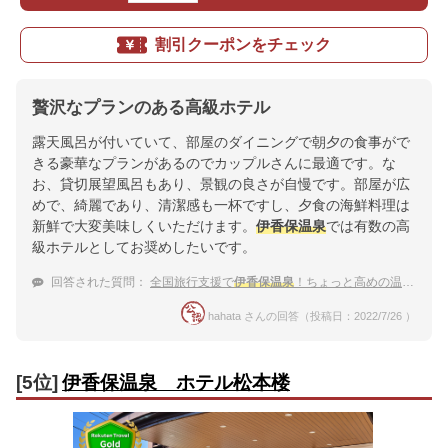
割引クーポンをチェック
贅沢なプランのある高級ホテル
露天風呂が付いていて、部屋のダイニングで朝夕の食事がで
きる豪華なプランがあるのでカップルさんに最適です。な
お、貸切展望風呂もあり、景観の良さが自慢です。部屋が広
めで、綺麗であり、清潔感も一杯ですし、夕食の海鮮料理は
新鮮で大変美味しくいただけます。
伊香保温泉
では有数の高
級ホテルとしてお奨めしたいです。
回答された質問：
全国旅行支援で
伊香保温泉
！ちょっと高めの温泉宿で贅沢したい。おすすめは？
hahata さんの回答（投稿日：2022/7/26 ）
[5位]
伊香保温泉 ホテル松本楼