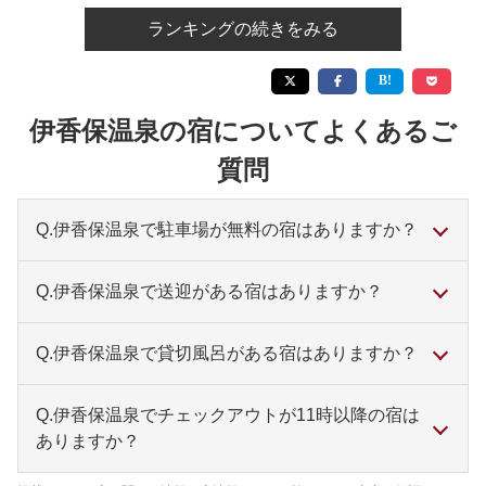
ランキングの続きをみる
伊香保温泉の宿についてよくあるご
質問
Q.伊香保温泉で駐車場が無料の宿はありますか？
伊香保温泉 人気の露天風呂付客室と美味に和
Q.伊香保温泉で送迎がある宿はありますか？
む宿 かのうや
伊香保温泉 心に咲く花 古久家
伊香保温泉 ホテルいかほ銀水
Q.伊香保温泉で貸切風呂がある宿はありますか？
伊香保温泉 和心の宿 大森
伊香保温泉 福一
伊香保温泉 横手館
などがおすすめです。
伊香保温泉 旅館 さくらい
Q.伊香保温泉でチェックアウトが11時以降の宿は
伊香保温泉 とどろき
などがおすすめです。
ありますか？
伊香保温泉 金太夫