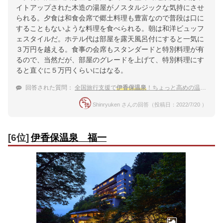
イトアップされた木造の湯屋がノスタルジックな気持にさせ
られる。夕食は和食会席で郷土料理も豊富なので普段は口に
することもないような料理を食べられる。朝は和洋ビュッフ
ェスタイルだ。ホテル代は部屋を露天風呂付にすると一気に
３万円を越える。食事の会席もスタンダードと特別料理が有
るので、当然だが、部屋のグレードを上げて、特別料理にす
ると直ぐに５万円くらいにはなる。
回答された質問：
全国旅行支援で
伊香保温泉
！ちょっと高めの温泉宿で贅沢したい。おすすめは？
Shinryuken さんの回答（投稿日：2022/7/20 ）
[6位]
伊香保温泉 福一