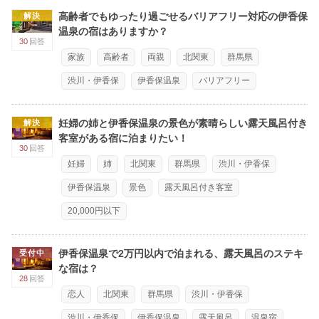
高齢者でもゆったり過ごせるバリアフリー対応の伊香保
解決
温泉の宿はありますか？
30
回答
家族
高齢者
両親
北関東
群馬県
渋川・伊香保
伊香保温泉
バリアフリー
妊婦の姉と伊香保温泉の景色が素晴らしい露天風呂付き
解決
客室がある宿に泊まりたい！
30
回答
妊婦
姉
北関東
群馬県
渋川・伊香保
伊香保温泉
景色
露天風呂付き客室
20,000円以下
伊香保温泉で2万円以内で泊まれる、露天風呂のステキ
受付中
な宿は？
28
回答
恋人
北関東
群馬県
渋川・伊香保
渋川・伊香保
伊香保温泉
露天風呂
温泉宿