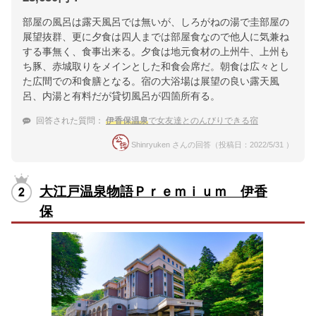
部屋の風呂は露天風呂では無いが、しろがねの湯で圭部屋の
展望抜群、更に夕食は四人までは部屋食なので他人に気兼ね
する事無く、食事出来る。夕食は地元食材の上州牛、上州も
ち豚、赤城取りをメインとした和食会席だ。朝食は広々とし
た広間での和食膳となる。宿の大浴場は展望の良い露天風
呂、内湯と有料だが貸切風呂が四箇所有る。
回答された質問：
伊香保温泉
で女友達とのんびりできる宿
Shinryuken さんの回答（投稿日：2022/5/31 ）
大江戸温泉物語Ｐｒｅｍｉｕｍ 伊香
保