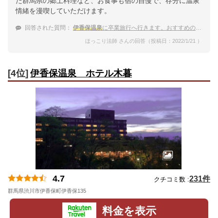
た群馬県の郷土料理など、お食事も宿の自慢で、存分に温泉
情緒を漫喫していただけます。
回答された質問：
伊香保温泉
に卒業旅行へ行きます。おすすめの宿と立ち寄りスポットを教えて欲しいです。
ほっこり法師 さんの回答（投稿日：2022/1/21 ）
[4位]
伊香保温泉 ホテル木暮
4.7
231件
クチコミ数 :
群馬県渋川市伊香保町伊香保135
地図
料金を表示