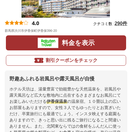
4.0
290件
クチコミ数 :
群馬県渋川市伊香保町伊香保396-20
地図
料金を表示
割引クーポンをチェック
野趣あふれる岩風呂や露天風呂が自慢
ホテル天坊は、湯量豊富で効能豊かな天然温泉を、岩風呂や
露天風呂など広大な敷地内に点在するさまざまなお風呂にて
お楽しみいただける
伊香保温泉
の温泉宿。１０畳以上の広い
お部屋もありますので、女性３人でもゆったりとお寛ぎいた
だけ、卒業旅行にも最適でしょう。インスタ映えする庭園も
ありますので、きっと思い出に残るご旅行になること間違い
ありません。また、北関東ならではの食材をふんだんに使っ