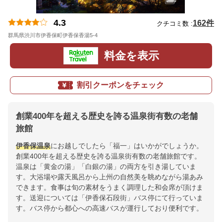
4.3
162件
クチコミ数 :
群馬県渋川市伊香保町伊香保香湯5-4
地図
料金を表示
割引クーポンをチェック
創業400年を超える歴史を誇る温泉街有数の老舗
旅館
伊香保温泉
にお越しでしたら「福一」はいかがでしょうか。
創業400年を超える歴史を誇る温泉街有数の老舗旅館です。
温泉は「黄金の湯」「白銀の湯」の両方を引き湯していま
す。大浴場や露天風呂から上州の自然美を眺めながら湯あみ
できます。食事は旬の素材をうまく調理した和会席が頂けま
す。送迎については「伊香保石段街」バス停にて行っていま
す。バス停から都心への高速バスが運行しており便利です。