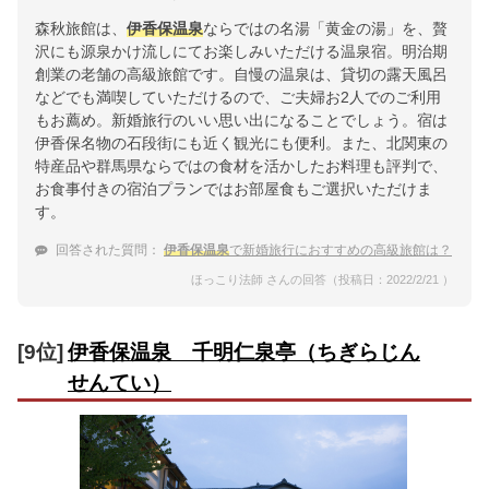
森秋旅館は、
伊香保温泉
ならではの名湯「黄金の湯」を、贅
沢にも源泉かけ流しにてお楽しみいただける温泉宿。明治期
創業の老舗の高級旅館です。自慢の温泉は、貸切の露天風呂
などでも満喫していただけるので、ご夫婦お2人でのご利用
もお薦め。新婚旅行のいい思い出になることでしょう。宿は
伊香保名物の石段街にも近く観光にも便利。また、北関東の
特産品や群馬県ならではの食材を活かしたお料理も評判で、
お食事付きの宿泊プランではお部屋食もご選択いただけま
す。
回答された質問：
伊香保温泉
で新婚旅行におすすめの高級旅館は？
ほっこり法師 さんの回答（投稿日：2022/2/21 ）
[9位]
伊香保温泉 千明仁泉亭（ちぎらじん
せんてい）