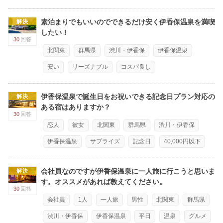
素泊まりでもいいのでできるだけ安く伊香保温泉を満喫
解決
したい！
30
回答
北関東
群馬県
渋川・伊香保
伊香保温泉
安い
リーズナブル
コスパ良し
伊香保温泉で誕生日をお祝いできる記念日プラン対応の
解決
ある宿はありますか？
30
回答
恋人
彼女
北関東
群馬県
渋川・伊香保
伊香保温泉
サプライズ
記念日
40,000円以下
会社員なのですが伊香保温泉に一人旅に行こうと思いま
解決
す。オススメがあれば教えてください。
30
回答
会社員
1人
一人旅
男性
北関東
群馬県
渋川・伊香保
伊香保温泉
平日
温泉
グルメ