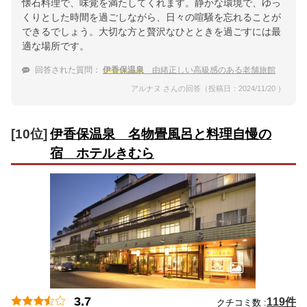
懐石料理で、味覚を満たしてくれます。静かな環境で、ゆっ
くりとした時間を過ごしながら、日々の喧騒を忘れることが
できるでしょう。大切な方と贅沢なひとときを過ごすには最
適な場所です。
回答された質問：
伊香保温泉
由緒正しい高級感のある老舗旅館
アルナヌ さんの回答（投稿日：2024/11/20 ）
[10位]
伊香保温泉 名物畳風呂と料理自慢の
宿 ホテルきむら
3.7
119件
クチコミ数 :