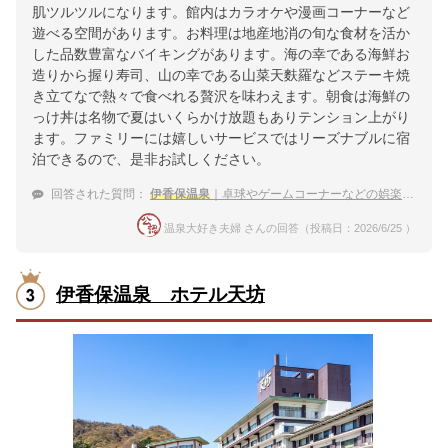
肌ツルツルになります。館内はカラオケや漫画コーナーなど
遊べる空間があります。お料理は地産地消の旬な食材を活か
した品数豊富なバイキングがあります。海の幸である海鮮お
造りから握り寿司、山の幸である山菜天麩羅などステーキ焼
き立てなで熱々で食べれる贅沢を味わえます。朝食は海鮮の
っけ丼は名物で夏はいくらかけ放題もありテンション上がり
ます。ファミリーには嬉しいサービスではリーズナブルに宿
泊できるので、是非お試しください。
回答された質問：
伊香保温泉
｜卓球やゲームコーナーなどの娯楽あり！6月の家族旅行にオススメの宿は？
温泉大好き夫婦 さんの回答（投稿日：2026/6/25 ）
伊香保温泉 ホテル天坊