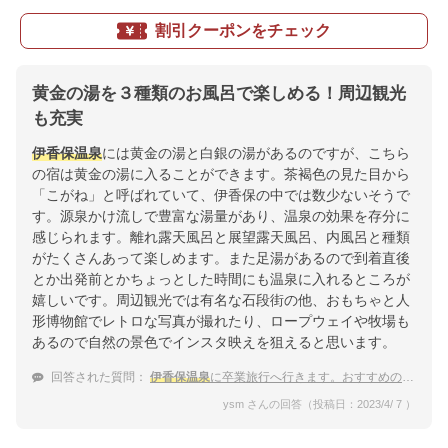
割引クーポンをチェック
黄金の湯を３種類のお風呂で楽しめる！周辺観光
も充実
伊香保温泉
には黄金の湯と白銀の湯があるのですが、こちら
の宿は黄金の湯に入ることができます。茶褐色の見た目から
「こがね」と呼ばれていて、伊香保の中では数少ないそうで
す。源泉かけ流しで豊富な湯量があり、温泉の効果を存分に
感じられます。離れ露天風呂と展望露天風呂、内風呂と種類
がたくさんあって楽しめます。また足湯があるので到着直後
とか出発前とかちょっとした時間にも温泉に入れるところが
嬉しいです。周辺観光では有名な石段街の他、おもちゃと人
形博物館でレトロな写真が撮れたり、ロープウェイや牧場も
あるので自然の景色でインスタ映えを狙えると思います。
回答された質問：
伊香保温泉
に卒業旅行へ行きます。おすすめの宿と立ち寄りスポットを教えて欲しいです。
ysm さんの回答（投稿日：2023/4/ 7 ）