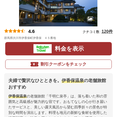
4.6
120件
クチコミ数 :
群馬県渋川市伊香保町伊香保 ４５番地
地図
料金を表示
割引クーポンをチェック
夫婦で贅沢なひとときを。
伊香保温泉
の老舗旅館
おすすめ
伊香保温泉
の老舗旅館「千明仁泉亭」は、落ち着いた和の雰
囲気と高級感が魅力的な宿です。おもてなしの心が行き届い
たサービスと、美しい露天風呂から望む四季折々の景色が特
別な時間を演出します。料理も地元の新鮮な食材を使用した