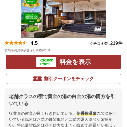
4.5
219件
クチコミ数 :
群馬県渋川市伊香保町伊香保164
地図
料金を表示
割引クーポンをチェック
老舗クラスの宿で黄金の湯の白金の湯の両方を引
いている
従業員の教育が良く行き届いている。
伊香保温泉
の名湯を引
いている風呂は八階の展望風呂と二階の露天風呂が気持良
い。特に展望風呂は昼も雄大な山々が臨めて絶景だが夜はラ