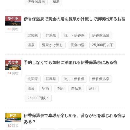
伊香保温泉
秘湯
伊香保温泉で黄金の湯を源泉かけ流しで満喫出来るお宿
受付中
18
回答
北関東
群馬県
渋川・伊香保
伊香保温泉
温泉
源泉かけ流し
黄金の湯
25,000円以下
予約しなくても気軽に泊まれる伊香保温泉にある宿
受付中
14
回答
北関東
群馬県
渋川・伊香保
伊香保温泉
温泉
宿泊
予約
自転車
旅行
25,000円以下
伊香保温泉で卓球が楽しめる、昔ながらを感じれる宿は
解決
ある？
30
回答