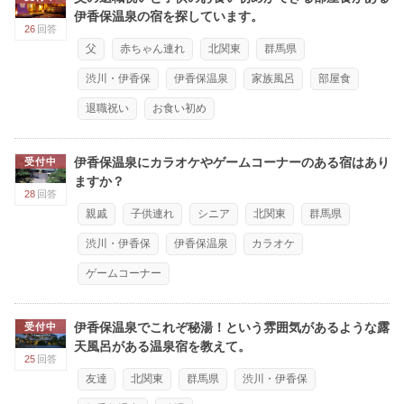
伊香保温泉の宿を探しています。
26
回答
父
赤ちゃん連れ
北関東
群馬県
渋川・伊香保
伊香保温泉
家族風呂
部屋食
退職祝い
お食い初め
伊香保温泉にカラオケやゲームコーナーのある宿はあり
受付中
ますか？
28
回答
親戚
子供連れ
シニア
北関東
群馬県
渋川・伊香保
伊香保温泉
カラオケ
ゲームコーナー
伊香保温泉でこれぞ秘湯！という雰囲気があるような露
受付中
天風呂がある温泉宿を教えて。
25
回答
友達
北関東
群馬県
渋川・伊香保