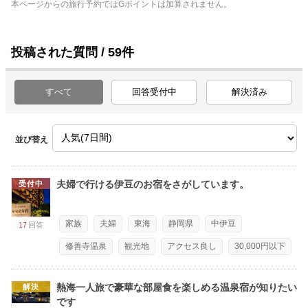
本ページからの旅行予約ではGポイントは加算されません。
投稿された質問 / 59件
すべて
回答受付中
解決済み
並び替え
夫婦で行ける伊豆のお宿をさがしています。
受付中
家族
夫婦
東海
静岡県
中伊豆
17
回答
修善寺温泉
観光地
アクセス良し
30,000円以下
熱海一人旅で豪華な部屋食を楽しめる温泉宿が知りたい
解決
です