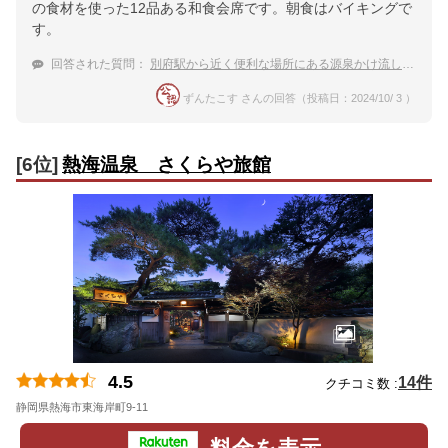
の食材を使った12品ある和食会席です。朝食はバイキングで
す。
回答された質問：
別府駅から近く便利な場所にある源泉かけ流し温泉がある別府温泉の宿を教えて下さい
ずんたこす さんの回答（投稿日：2024/10/ 3 ）
[6位]
熱海温泉 さくらや旅館
4.5
14件
クチコミ数 :
静岡県熱海市東海岸町9-11
地図