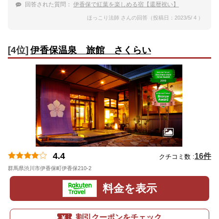
回答された質問：
伊香保で紅葉を楽しめる宿【還暦祝い】
ほっこり法師 さんの回答（投稿日：2023/5/ 4 ）
[4位]
伊香保温泉 旅館 さくらい
4.4
16件
クチコミ数 :
群馬県渋川市伊香保町伊香保210-2
地図
料金を表示
割引クーポンをチェック