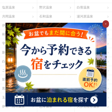
塩原温泉
野沢温泉
白骨温泉
月岡温泉
石和温泉
湯河原温泉
×
伊東温泉
修善寺温泉
下田温泉（静岡県）
和倉温泉
山中温泉
あわら温泉
宇奈月温泉
下呂温泉
平湯温泉
新穂高温泉
城崎温泉
有馬温泉
白浜温泉
勝浦温泉
道後温泉
こんぴら温泉
三朝温泉
玉造温泉
皆生温泉
湯原温泉
別府温泉
黒川温泉
霧島温泉
酸ヶ湯温泉
玉川温泉
日光湯元温泉
箱根温泉
伊勢・鳥羽温泉
志摩温泉
大歩危祖谷温泉