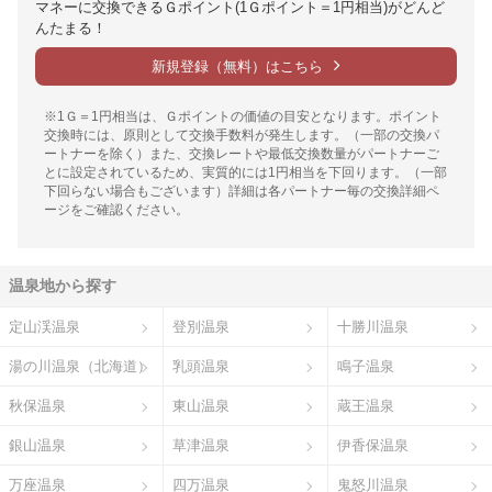
マネーに交換できるＧポイント(1Ｇポイント＝1円相当)がどんど
んたまる！
新規登録（無料）はこちら
※1Ｇ＝1円相当は、Ｇポイントの価値の目安となります。ポイント
交換時には、原則として交換手数料が発生します。（一部の交換パ
ートナーを除く）また、交換レートや最低交換数量がパートナーご
とに設定されているため、実質的には1円相当を下回ります。（一部
下回らない場合もございます）詳細は各パートナー毎の交換詳細ペ
ージをご確認ください。
温泉地から探す
定山渓温泉
登別温泉
十勝川温泉
湯の川温泉（北海道）
乳頭温泉
鳴子温泉
秋保温泉
東山温泉
蔵王温泉
銀山温泉
草津温泉
伊香保温泉
万座温泉
四万温泉
鬼怒川温泉