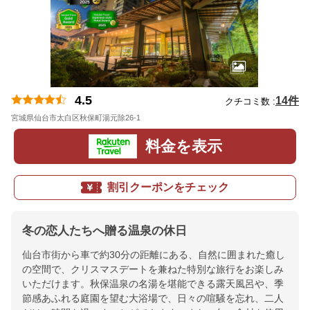
4.5
14件
クチコミ数 :
宮城県仙台市太白区秋保町湯元除26-1
地図
料金を表示
割引クーポンをチェック
冬の恋人たちへ贈る温泉の休日
仙台市街から車で約30分の距離にある、自然に囲まれた癒し
の空間で、クリスマスデートを兼ねた特別な旅行をお楽しみ
いただけます。秋保温泉の名湯を堪能できる露天風呂や、季
節感あふれる庭園を望む大浴場で、日々の喧騒を忘れ、二人