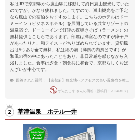
私はJRで京都駅から嵐山駅に移動して終日嵐山観光していた
のですが、かなり疲れました。ですので、嵐山観光をご予定
なら嵐山での宿泊をおすすめします。こちらのホテルはドー
ミーイン（ビジネスホテル）を展開している共立リゾートの
温泉宿で、ドーミーインで好評の夜鳴きそば（ラーメン）の
無料提供もこちらであります。部屋は洋室なのですが障子戸
があったりと、和テイストがちりばめられています。貸切風
呂は5つあり全て無料、私は絹の湯（洋風の内風呂です）が
和風の宿の中にあったこともあり、非日常感を感じながら入
浴しました。食事は夕食・朝食共に和食で、京都らしくおば
んざいが中心です。
回答された質問：
【京都府】観光地へアクセスの良い温泉宿を教えて！
ずんたこす さんの回答（投稿日：2024/3/13 ）
草津温泉 ホテル一井