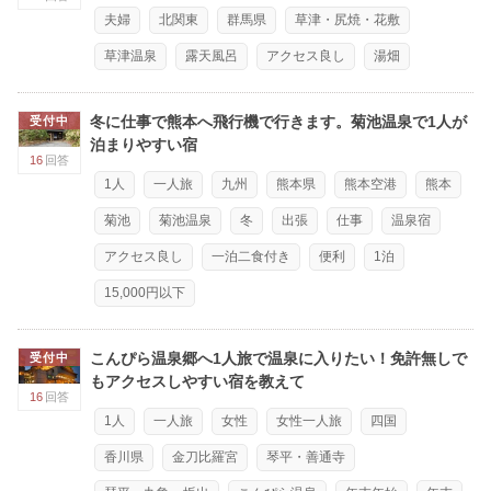
夫婦
北関東
群馬県
草津・尻焼・花敷
草津温泉
露天風呂
アクセス良し
湯畑
冬に仕事で熊本へ飛行機で行きます。菊池温泉で1人が
受付中
泊まりやすい宿
16
回答
1人
一人旅
九州
熊本県
熊本空港
熊本
菊池
菊池温泉
冬
出張
仕事
温泉宿
アクセス良し
一泊二食付き
便利
1泊
15,000円以下
こんぴら温泉郷へ1人旅で温泉に入りたい！免許無しで
受付中
もアクセスしやすい宿を教えて
16
回答
1人
一人旅
女性
女性一人旅
四国
香川県
金刀比羅宮
琴平・善通寺