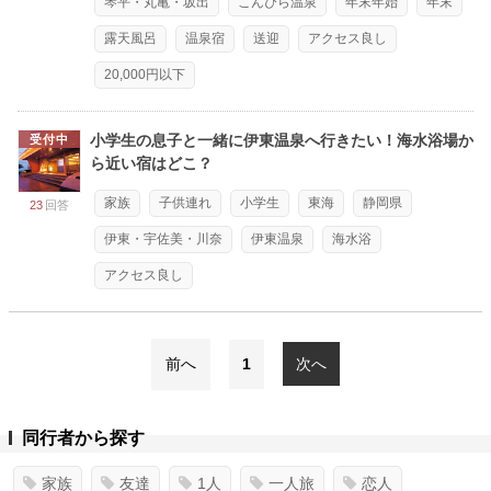
琴平・丸亀・坂出
こんぴら温泉
年末年始
年末
露天風呂
温泉宿
送迎
アクセス良し
20,000円以下
小学生の息子と一緒に伊東温泉へ行きたい！海水浴場か
受付中
ら近い宿はどこ？
家族
子供連れ
小学生
東海
静岡県
23
回答
伊東・宇佐美・川奈
伊東温泉
海水浴
アクセス良し
前へ
1
次へ
同行者から探す
家族
友達
1人
一人旅
恋人