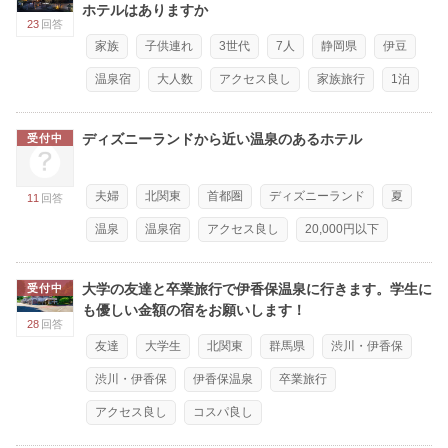
ホテルはありますか
23
回答
家族
子供連れ
3世代
7人
静岡県
伊豆
温泉宿
大人数
アクセス良し
家族旅行
1泊
ディズニーランドから近い温泉のあるホテル
受付中
夫婦
北関東
首都圏
ディズニーランド
夏
11
回答
温泉
温泉宿
アクセス良し
20,000円以下
大学の友達と卒業旅行で伊香保温泉に行きます。学生に
受付中
も優しい金額の宿をお願いします！
28
回答
友達
大学生
北関東
群馬県
渋川・伊香保
渋川・伊香保
伊香保温泉
卒業旅行
アクセス良し
コスパ良し