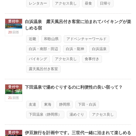
レンタカー
アクセス良し
昼食
日帰り
白浜温泉 露天風呂付き客室に泊まれてバイキングが楽
受付中
しめる宿
20
回答
近畿
和歌山県
アドベンチャーワールド
白浜・南部・田辺
白浜・龍神
白浜温泉
バイキング
アクセス良し
食事付き
露天風呂付き客室
下田温泉で湯めぐりするのに利便性の良い宿って？
受付中
21
回答
友達
東海
静岡県
下田・白浜
下田温泉（静岡県）
湯めぐり
アクセス良し
伊豆旅行を計画中です。三世代一緒に泊まれて楽しめる
受付中