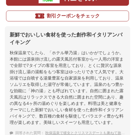
割引クーポンをチェック
新鮮でおいしい食材を使った創作和イタリアンバ
イキング
秋保温泉でしたら、「ホテル華乃湯」はいかがでしょうか。
本館には源泉掛け流しの露天風呂付客室から一人用の洋室ま
で全部で7タイプの客室を用意しており、とくに贅沢な源泉
掛け流し湯の湯船をもつ客室はゆったりできて人気です。大
浴場では自噴する湯量豊富な自家源泉を利用しており、温泉
ソムリエを取得した湯守が常備しています。温泉のもつ豊か
な効能に「神の湯」とも呼ばれています。自然に囲まれた露
天風呂はリラックスできる大自然に囲まれた空間にあり、趣
の異なる4ヶ所の湯めぐりを楽しめます。料理は美と健康を
テーマにした新鮮でおいしい食材を使った創作和イタリアン
バイキングで、数百種の食材を駆使してバラエティ豊かな料
理が楽しめます。美味しいスイーツも用意しています。
回答された質問：
秋保温泉で彼女とクリスマスデートも兼ねて旅行に行きます。オススメの宿を教えてください。