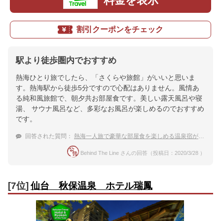
料金を表示
割引クーポンをチェック
駅より徒歩圏内でおすすめ
熱海ひとり旅でしたら、「さくらや旅館」がいいと思いま
す。熱海駅から徒歩5分ですので心配はありません。風情あ
る純和風旅館で、朝夕共お部屋食です。美しい露天風呂や寝
湯、 サウナ風呂など、多彩なお風呂が楽しめるのでおすすめ
です。
回答された質問：
熱海一人旅で豪華な部屋食を楽しめる温泉宿が知りたいです
Behind The Line さんの回答（投稿日：2020/3/28 ）
[7位]
仙台 秋保温泉 ホテル瑞鳳