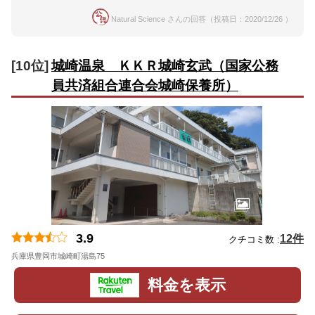
Natural Science さんの回答（投稿日：2020/12/26 ）
[10位]
城崎温泉 ＫＫＲ城崎玄武（国家公務
員共済組合連合会城崎保養所）
3.9
12件
クチコミ数 :
兵庫県豊岡市城崎町湯島75
地図
料金を表示