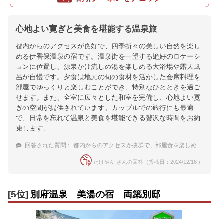
心地よい寛ぎと美食を堪能する温泉旅
都内からのアクセスが良好で、四季折々の美しい自然を楽し
める伊香保温泉の宿です。温泉街を一望する絶好のロケーシ
ョンに位置し、源泉かけ流しの湯を楽しめる大浴場や露天風
呂が自慢です。夕食は地元の旬の食材を活かした会席料理を
部屋でゆっくりと楽しむことができ、特別なひとときを過ご
せます。また、全室に広々とした和室を完備し、心地よい寛
ぎの空間が提供されています。カップルでの旅行にも最適
で、日常を忘れて温泉と美食を堪能できる贅沢な時間をお約
束します。
回答された質問：
都内からのアクセスが抜群で、部屋食を楽しめる伊香保温泉の宿を教えて！
たけやん さんの回答（投稿日：2024/12/16 ）
[5位]
別府温泉 美湯の宿 両築別邸