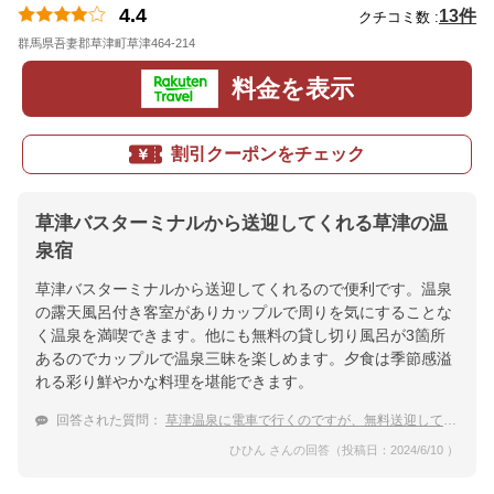
4.4
13件
クチコミ数 :
群馬県吾妻郡草津町草津464-214
地図
料金を表示
割引クーポンをチェック
草津バスターミナルから送迎してくれる草津の温
泉宿
草津バスターミナルから送迎してくれるので便利です。温泉
の露天風呂付き客室がありカップルで周りを気にすることな
く温泉を満喫できます。他にも無料の貸し切り風呂が3箇所
あるのでカップルで温泉三昧を楽しめます。夕食は季節感溢
れる彩り鮮やかな料理を堪能できます。
回答された質問：
草津温泉に電車で行くのですが、無料送迎してくれるおすすめの温泉宿はありますか？
ひひん さんの回答（投稿日：2024/6/10 ）