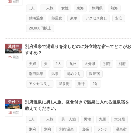
30
回答
1人
一人旅
女性
東海
静岡県
熱海
熱海温泉
部屋食
豪華
アクセス良し
安心
20,000円以上
別府温泉で湯巡りを楽しむのに好立地な宿ってどこがお
受付中
すすめ？
25
回答
夫婦
夫
2人
九州
大分県
別府
別府
別府温泉
温泉
湯めぐり
温泉宿
アクセス良し
温泉街
旅行
2泊
別府温泉に男1人旅。昼食付きで温泉に入れる温泉宿を
受付中
教えてください。
18
回答
1人
一人旅
男一人旅
男性
九州
大分県
別府
別府
別府温泉
出張
ランチ
温泉宿