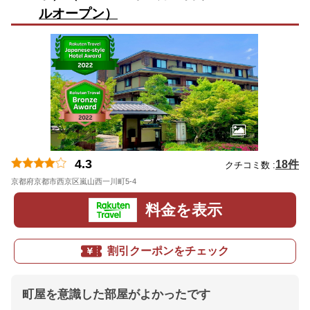
ルオープン）
4.3
18件
クチコミ数 :
京都府京都市西京区嵐山西一川町5-4
地図
料金を表示
割引クーポンをチェック
町屋を意識した部屋がよかったです