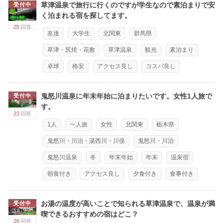
草津温泉で旅行に行くのですが学生なので素泊まりで安
受付中
く泊まれる宿を探してます。
25
回答
友達
大学生
北関東
群馬県
草津・尻焼・花敷
草津温泉
観光
素泊まり
卓球
格安
アクセス良し
コスパ良し
鬼怒川温泉に年末年始に泊まりたいです。女性1人旅で
受付中
す。
23
回答
1人
一人旅
女性
北関東
栃木県
鬼怒川・川治・湯西川・川俣
鬼怒川・川治
鬼怒川温泉
冬
年末年始
年末
温泉宿
朝食付き
アクセス良し
夕食付き
食事付き
お湯の温度が高いことで知られる草津温泉で、温泉が満
受付中
喫できるおすすめの宿はどこ？
26
回答