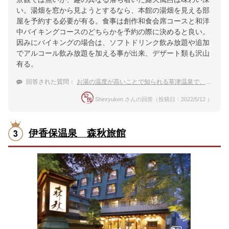
い。湯畑を窓から見ようとするなら、本館の湯畑を見える部
屋を予約する必要が有る。食事は創作和食会席コースと和洋
中バイキングコースのどちらかを予約の際に決めると良い。
因みにバイキングの場合は、ソフトドリンク飲み放題や追加
でアルコール飲み放題を加える事が出来、デザート類も沢山
有る。
回答された質問：
お湯の温度が高いことで知られる草津温泉で、温泉が満喫できるおすすめの宿はどこ？
Shinryuken さんの回答（投稿日：2022/5/12 ）
伊香保温泉 森秋旅館