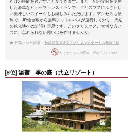
だけの時間を過ごすことができます。また、旬の食材を使用
した豪華なビュッフェレストランで、クリスマスにふさわし
い美味しいスイーツもお楽しみいただけます。アクセスも便
利で、JR仙台駅から無料シャトルバスが運行しており、周辺
の観光地への訪問も容易です。このクリスマス、大切な方と
共に、忘れられない思い出を作りませんか。
回答された質問：
秋保温泉で彼女とクリスマスデートも兼ねて旅行に行きます。オススメの宿を教えてください。
たけやん さんの回答（投稿日：2024/5/ 6 ）
[8位]
湯宿 季の庭（共立リゾート）