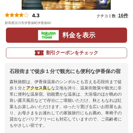
4.3
16件
クチコミ数 :
群馬県渋川市伊香保町伊香保60
地図
料金を表示
割引クーポンをチェック
石段街まで徒歩１分で観光にも便利な伊香保の宿
森秋旅館は、伊香保温泉のシンボルとも言える石段街まで徒
歩１分と
アクセス良し
な立地を誇り、温泉街散策や観光に非
常に便利な温泉宿。効能豊かな温泉は、大浴場のほか眺めの
良い露天風呂などで存分にご堪能いただけ、秋ともなれば紅
葉もお楽しみいただけます。ゆったり寛げる広いお部屋もあ
り、お母さまをお連れしての家族旅行にもお薦め。車椅子の
貸出などバリアフリーにも対応していますので、ご高齢者に
もやさしい宿です。