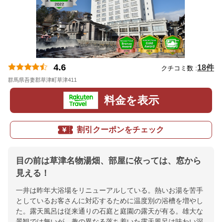
4.6
18件
クチコミ数 :
群馬県吾妻郡草津町草津411
地図
料金を表示
割引クーポンをチェック
目の前は草津名物湯畑、部屋に依っては、窓から
見える！
一井は昨年大浴場をリニューアルしている。熱いお湯を苦手
としているお客さんに対応するために温度別の浴槽を増やし
た。露天風呂は従来通りの石庭と庭園の露天が有る。雄大な
景観では無いが、趣の異なる落ち着いた露天風呂は味わい深