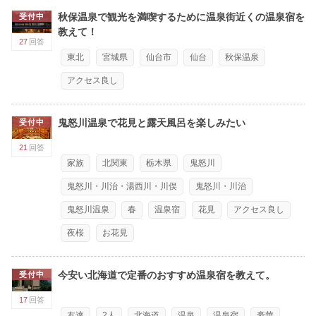
秋保温泉で観光を満喫するために温泉街近くの温泉宿を
受付中
教えて！
27
回答
東北
宮城県
仙台市
仙台
秋保温泉
アクセス良し
鬼怒川温泉で花見と露天風呂を楽しみたい
受付中
21
回答
家族
北関東
栃木県
鬼怒川
鬼怒川・川治・湯西川・川俣
鬼怒川・川治
鬼怒川温泉
春
温泉宿
花見
アクセス良し
夜桜
お花見
今安い北海道で定番のおすすめ温泉宿を教えて。
受付中
17
回答
友達
2人
北海道
温泉
温泉宿
豪華