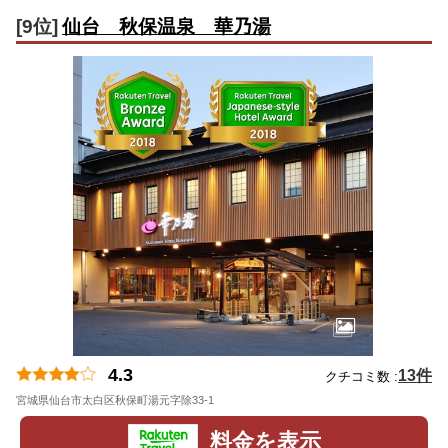
[9位]
仙台 秋保温泉 華乃湯
4.3
13件
クチコミ数 :
宮城県仙台市太白区秋保町湯元字除33-1
地図
料金を表示