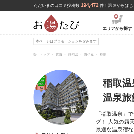
194,472
ただいまの口コミ投稿数
件！温泉からはじ
エリアから探す
本ページはプロモーションを含みます
トップ
東海
静岡県
東伊豆
稲取
稲取温
温泉旅
「稲取温泉」で
グ！ 人気の露
最適な温泉宿な