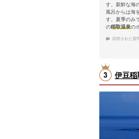
す。新鮮な海
風呂からは海
す。夏季のみ
の
稲取温泉
の
回答された質
伊豆稲