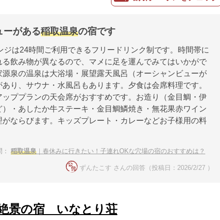
ューがある
稲取温泉
の宿です
ンジは24時間ご利用できるフリードリンク制です。時間帯に
れる飲み物が異なるので、マメに足を運んでみてはいかがで
家源泉の温泉は大浴場・展望露天風呂（オーシャンビューが
があり、サウナ・水風呂もあります。夕食は会席料理です。
アッププランの天会席がおすすめです。お造り（金目鯛・伊
ど）・あしたか牛ステーキ・金目鯛鱗焼き・無花果赤ワイン
理がならびます。キッズプレート・カレーなどお子様用の料
。
問：
稲取温泉
｜春休みに行きたい！子連れOKな穴場の宿のおすすめは？
ずんたこす さんの回答（投稿日：2026/2/27 ）
絶景の宿 いなとり荘