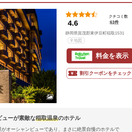
クチコミ数
4.6
63件
:
静岡県賀茂郡東伊豆町稲取1531
地図
料金を表示
割引クーポンをチェック
ビューが素敵な
稲取温泉
のホテル
屋がオーシャンビューであり、まさに絶景自慢のホテルで