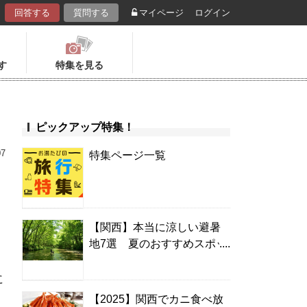
回答する
質問する
マイページ
ログイン
す
特集を見る
ピックアップ特集！
07
特集ページ一覧
め
【関西】本当に涼しい避暑
地7選 夏のおすすめスポッ
ト＆温泉宿
に
【2025】関西でカニ食べ放