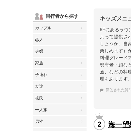
同行者から探す
キッズメニ
カップル
6Fにあるラウ
よって提供さ
恋人
しょうか。自
楽しめます）
夫婦
料理グレード
家族
勢海老・鮑な
煮、などの料
子連れ
理もあります
友達
回答された質
彼氏
一人旅
男性
海一望