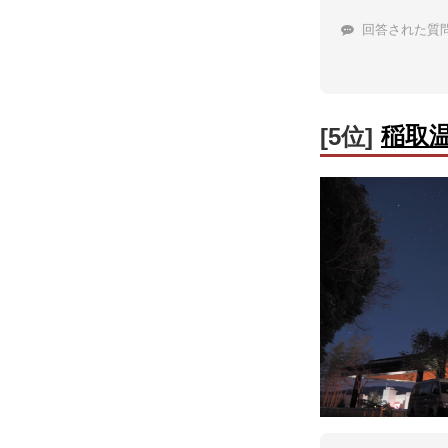
回答された質
稲取
[5位]