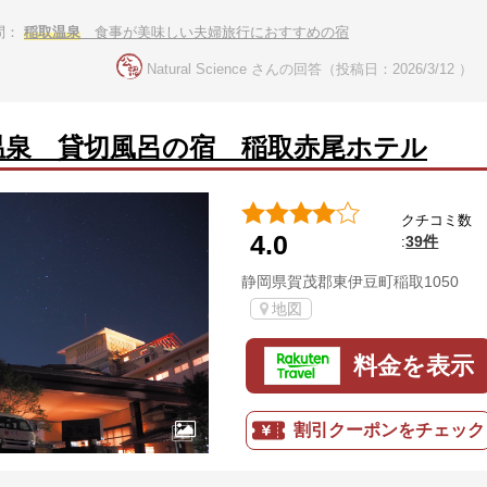
問：
稲取温泉
食事が美味しい夫婦旅行におすすめの宿
Natural Science さんの回答（投稿日：2026/3/12 ）
温泉 貸切風呂の宿 稲取赤尾ホテル
クチコミ数
4.0
39件
:
静岡県賀茂郡東伊豆町稲取1050
地図
料金を表示
割引クーポンをチェック