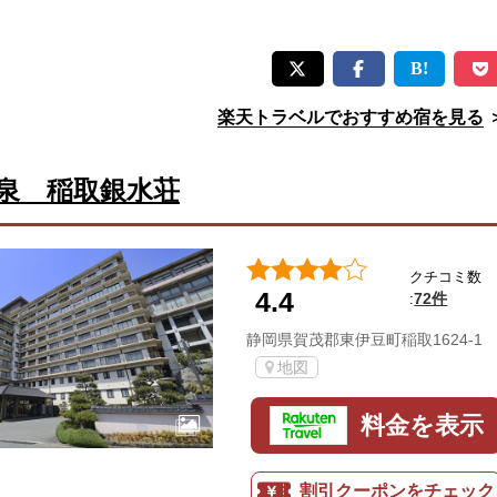
楽天トラベルでおすすめ宿を見る
泉 稲取銀水荘
クチコミ数
4.4
72件
:
静岡県賀茂郡東伊豆町稲取1624-1
地図
料金を表示
割引クーポンをチェック