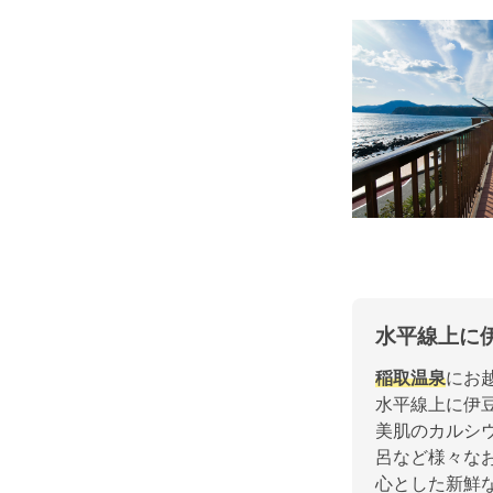
水平線上に
稲取温泉
にお
水平線上に伊
美肌のカルシ
呂など様々な
心とした新鮮