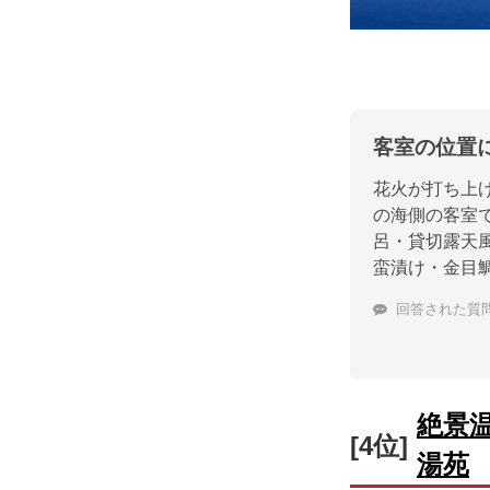
客室の位置
花火が打ち上
の海側の客室
呂・貸切露天
蛮漬け・金目
回答された質
絶景
[4位]
湯苑