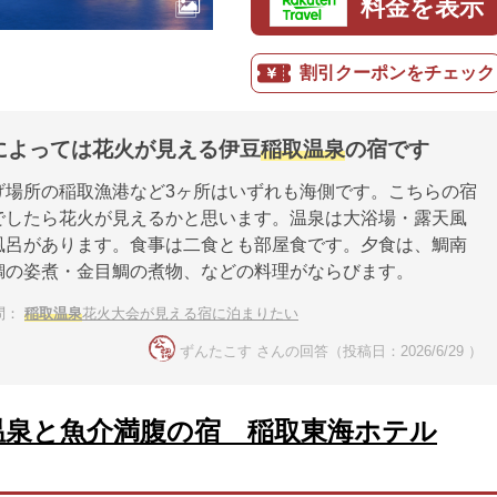
料金を表示
割引クーポンをチェック
によっては花火が見える伊豆
稲取温泉
の宿です
げ場所の稲取漁港など3ヶ所はいずれも海側です。こちらの宿
でしたら花火が見えるかと思います。温泉は大浴場・露天風
風呂があります。食事は二食とも部屋食です。夕食は、鯛南
鯛の姿煮・金目鯛の煮物、などの料理がならびます。
問：
稲取温泉
花火大会が見える宿に泊まりたい
ずんたこす さんの回答（投稿日：2026/6/29 ）
温泉と魚介満腹の宿 稲取東海ホテル