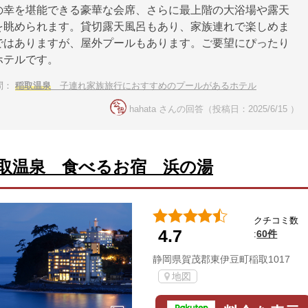
の幸を堪能できる豪華な会席、さらに最上階の大浴場や露天
を眺められます。貸切露天風呂もあり、家族連れで楽しめま
ではありますが、屋外プールもあります。ご要望にぴったり
ホテルです。
問：
稲取温泉
子連れ家族旅行におすすめのプールがあるホテル
hahata さんの回答（投稿日：2025/6/15 ）
取温泉 食べるお宿 浜の湯
クチコミ数
4.7
60件
:
静岡県賀茂郡東伊豆町稲取1017
地図