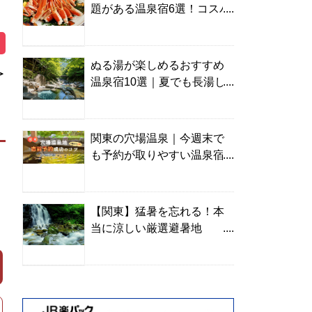
題がある温泉宿6選！コスパ
の高い宿からご褒美旅まで
ぬる湯が楽しめるおすすめ
＞
温泉宿10選｜夏でも長湯し
やすい名湯を温泉ソムリエ
が厳選
関東の穴場温泉｜今週末で
も予約が取りやすい温泉宿
を温泉ソムリエが紹介
【関東】猛暑を忘れる！本
当に涼しい厳選避暑地
TOP10