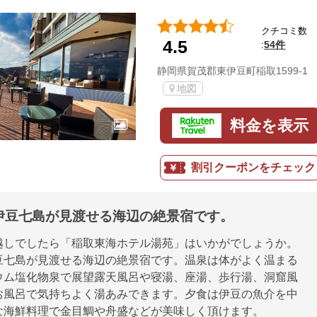
クチコミ数
4.5
54件
:
静岡県賀茂郡東伊豆町稲取1599-1
地図
料金を表示
割引クーポンをチェック
伊豆七島が見渡せる海辺の絶景宿です。
越しでしたら「稲取東海ホテル湯苑」はいかがでしょうか。
豆七島が見渡せる海辺の絶景宿です。温泉は体がよく温まる
ウム塩化物泉で展望露天風呂や寝湯、座湯、歩行湯、洞窟風
お風呂で気持ちよく湯あみできます。夕食は伊豆の魚介を中
な海鮮料理で金目鯛や舟盛などが美味しく頂けます。