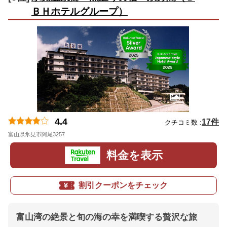
ＢＨホテルグループ）
4.4
17件
クチコミ数 :
富山県氷見市阿尾3257
地図
料金を表示
割引クーポンをチェック
富山湾の絶景と旬の海の幸を満喫する贅沢な旅