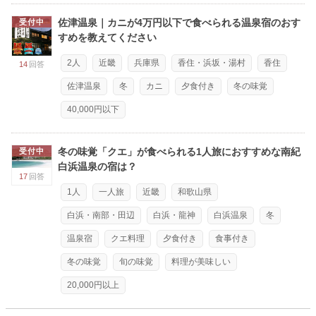
佐津温泉｜カニが4万円以下で食べられる温泉宿のおす
受付中
すめを教えてください
2人
近畿
兵庫県
香住・浜坂・湯村
香住
14
回答
佐津温泉
冬
カニ
夕食付き
冬の味覚
40,000円以下
冬の味覚「クエ」が食べられる1人旅におすすめな南紀
受付中
白浜温泉の宿は？
17
回答
1人
一人旅
近畿
和歌山県
白浜・南部・田辺
白浜・龍神
白浜温泉
冬
温泉宿
クエ料理
夕食付き
食事付き
冬の味覚
旬の味覚
料理が美味しい
20,000円以上