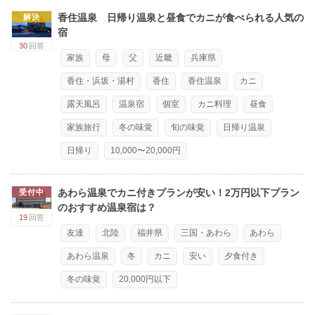
香住温泉 日帰り温泉と昼食でカニが食べられる人気の
解決
宿
30
回答
家族
母
父
近畿
兵庫県
香住・浜坂・湯村
香住
香住温泉
カニ
露天風呂
温泉宿
個室
カニ料理
昼食
家族旅行
冬の味覚
旬の味覚
日帰り温泉
日帰り
10,000〜20,000円
あわら温泉でカニ付きプランが安い！2万円以下プラン
受付中
のおすすめ温泉宿は？
19
回答
友達
北陸
福井県
三国・あわら
あわら
あわら温泉
冬
カニ
安い
夕食付き
冬の味覚
20,000円以下