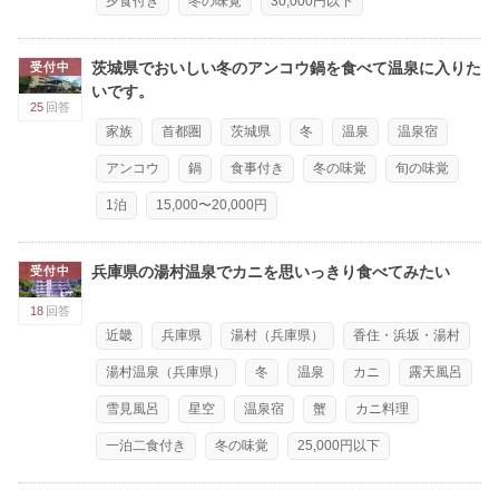
夕食付き
冬の味覚
30,000円以下
茨城県でおいしい冬のアンコウ鍋を食べて温泉に入りた
受付中
いです。
25
回答
家族
首都圏
茨城県
冬
温泉
温泉宿
アンコウ
鍋
食事付き
冬の味覚
旬の味覚
1泊
15,000〜20,000円
兵庫県の湯村温泉でカニを思いっきり食べてみたい
受付中
18
回答
近畿
兵庫県
湯村（兵庫県）
香住・浜坂・湯村
湯村温泉（兵庫県）
冬
温泉
カニ
露天風呂
雪見風呂
星空
温泉宿
蟹
カニ料理
一泊二食付き
冬の味覚
25,000円以下