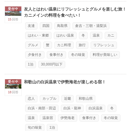
友人とはわい温泉にリフレッシュとグルメを楽しむ旅！
受付中
カニメインの料理を食べたい！
15
回答
友達
四国
鳥取県
倉吉・三朝・湯梨浜
はわい・東郷
はわい温泉
冬
温泉
カニ
グルメ
蟹
カニ料理
旅行
リフレッシュ
夕食付き
食事付き
冬の味覚
料理が美味しい
1泊
30,000円以下
和歌山の白浜温泉で伊勢海老が楽しめる宿！
受付中
18
回答
恋人
カップル
近畿
和歌山県
白浜・南部・田辺
白浜・龍神
白浜温泉
冬
温泉
温泉宿
伊勢海老
食事付き
冬の味覚
旬の味覚
1泊