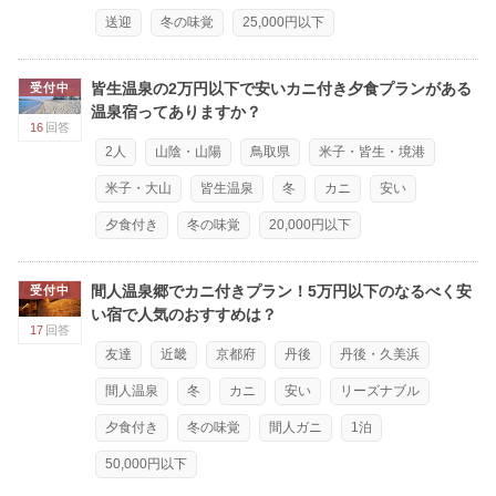
送迎
冬の味覚
25,000円以下
皆生温泉の2万円以下で安いカニ付き夕食プランがある
受付中
温泉宿ってありますか？
16
回答
2人
山陰・山陽
鳥取県
米子・皆生・境港
米子・大山
皆生温泉
冬
カニ
安い
夕食付き
冬の味覚
20,000円以下
間人温泉郷でカニ付きプラン！5万円以下のなるべく安
受付中
い宿で人気のおすすめは？
17
回答
友達
近畿
京都府
丹後
丹後・久美浜
間人温泉
冬
カニ
安い
リーズナブル
夕食付き
冬の味覚
間人ガニ
1泊
50,000円以下