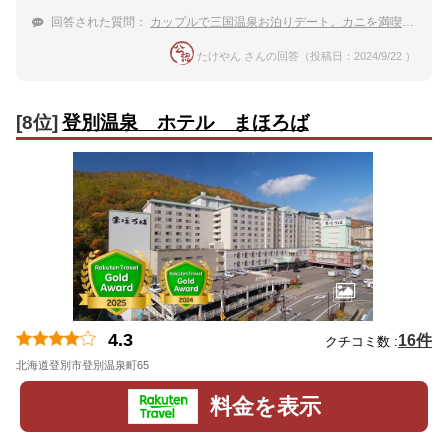
回答された質問：
カップルで三国温泉お泊りデート。カニを満喫できる宿を教えて！
たけやん さんの回答（投稿日：2024/9/22 ）
[8位]
登別温泉 ホテル まほろば
4.3
16件
クチコミ数 :
北海道登別市登別温泉町65
地図
料金を表示