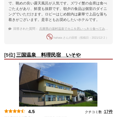
で、眺めの良い露天風呂が人気です。ズワイ蟹の会席は食べ
ごたえがあり、鮮度も抜群です。朝夕の食品は個室のダイニ
ングでいただけます。ロビーはじめ館内は豪華で上品な落ち
着きがございます。是非ともお奨めしたいホテルです。
回答された質問：
兵庫県の湯村温泉でカニを思いっきり食べてみたい
hahata さんの回答（投稿日：2021/12/ 2 ）
[5位]
三国温泉 料理民宿 いそや
4.5
17件
クチコミ数 :