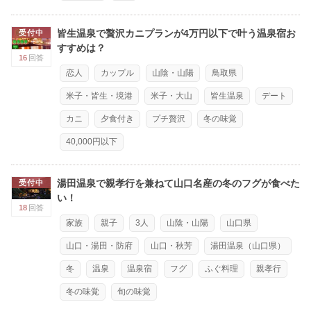
皆生温泉で贅沢カニプランが4万円以下で叶う温泉宿お
受付中
すすめは？
16
回答
恋人
カップル
山陰・山陽
鳥取県
米子・皆生・境港
米子・大山
皆生温泉
デート
カニ
夕食付き
プチ贅沢
冬の味覚
40,000円以下
湯田温泉で親孝行を兼ねて山口名産の冬のフグが食べた
受付中
い！
18
回答
家族
親子
3人
山陰・山陽
山口県
山口・湯田・防府
山口・秋芳
湯田温泉（山口県）
冬
温泉
温泉宿
フグ
ふぐ料理
親孝行
冬の味覚
旬の味覚