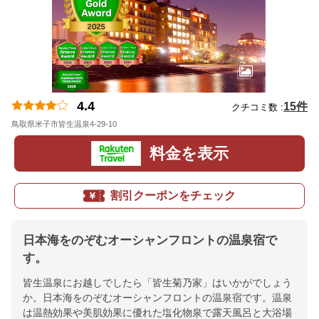
4.4
15件
クチコミ数 :
鳥取県米子市皆生温泉4-29-10
地図
料金を表示
割引クーポンをチェック
日本海をのぞむオーシャンフロントの温泉宿で
す。
皆生温泉にお越しでしたら「皆生菊乃家」はいかがでしょう
か。日本海をのぞむオーシャンフロントの温泉宿です。温泉
は温熱効果や美肌効果に優れた塩化物泉で露天風呂と大浴場