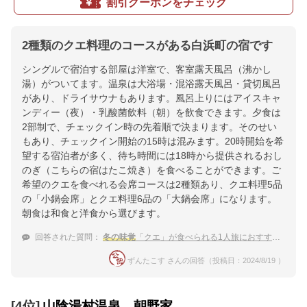
割引クーポンをチェック
2種類のクエ料理のコースがある白浜町の宿です
シングルで宿泊する部屋は洋室で、客室露天風呂（沸かし
湯）がついてます。温泉は大浴場・混浴露天風呂・貸切風呂
があり、ドライサウナもあります。風呂上りにはアイスキャ
ンディー（夜）・乳酸菌飲料（朝）を飲食できます。夕食は
2部制で、チェックイン時の先着順で決まります。そのせい
もあり、チェックイン開始の15時は混みます。20時開始を希
望する宿泊者が多く、待ち時間には18時から提供されるおし
のぎ（こちらの宿はたこ焼き）を食べることができます。ご
希望のクエを食べれる会席コースは2種類あり、クエ料理5品
の「小鍋会席」とクエ料理6品の「大鍋会席」になります。
朝食は和食と洋食から選びます。
回答された質問：
冬の味覚
「クエ」が食べられる1人旅におすすめな南紀白浜温泉の宿は？
ずんたこす さんの回答（投稿日：2024/8/19 ）
[4位]
山陰湯村温泉 朝野家