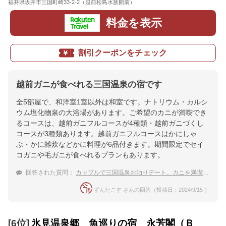
福井県坂井市三国町崎33-2-2（越前松島水族館前）
地図
料金を表示
割引クーポンをチェック
越前ガニが食べれる三国温泉の宿です
全5部屋で、和洋室1室以外は和室です。ナトリウム・カルシ
ウム塩化物泉の大浴場があります。ご希望のカニが満喫でき
るコースは、越前ガニフルコースが4種類・越前ガニづくし
コースが3種類あります。越前ガニフルコースはかにしゃ
ぶ・かに雑炊などかに料理が6品付きます。期間限定でセイ
コガニや毛ガニが食べれるプランもあります。
回答された質問：
カップルで三国温泉お泊りデート。カニを満喫できる宿を教えて！
ずんたこす さんの回答（投稿日：2024/9/15 ）
[6位]
氷見温泉郷 魚巡りの宿 永芳閣（Ｂ