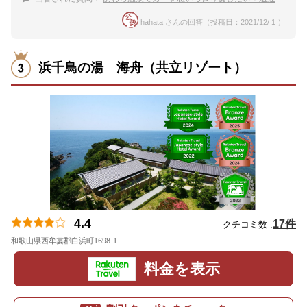
hahata さんの回答（投稿日：2021/12/ 1 ）
浜千鳥の湯 海舟（共立リゾート）
4.4
17件
クチコミ数 :
和歌山県西牟婁郡白浜町1698-1
地図
料金を表示