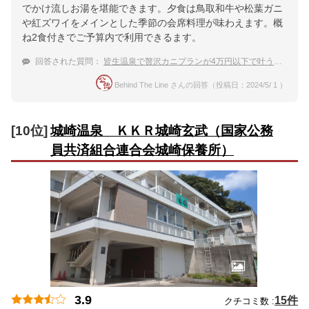
でかけ流しお湯を堪能できます。夕食は鳥取和牛や松葉ガニ
や紅ズワイをメインとした季節の会席料理が味わえます。概
ね2食付きでご予算内で利用できるます。
回答された質問：
皆生温泉で贅沢カニプランが4万円以下で叶う温泉宿おすすめは？
Behind The Line さんの回答（投稿日：2024/5/ 1 ）
[10位]
城崎温泉 ＫＫＲ城崎玄武（国家公務
員共済組合連合会城崎保養所）
3.9
15件
クチコミ数 :