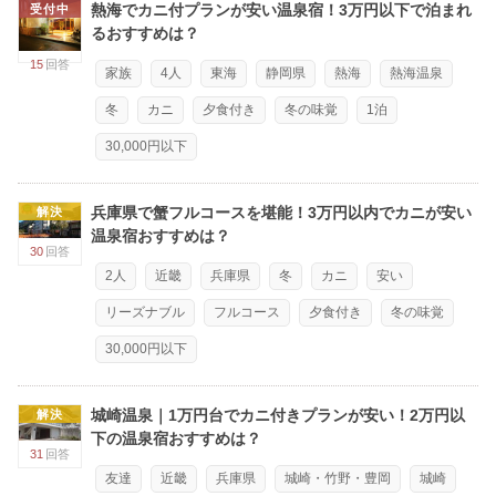
熱海でカニ付プランが安い温泉宿！3万円以下で泊まれ
受付中
るおすすめは？
15
回答
家族
4人
東海
静岡県
熱海
熱海温泉
冬
カニ
夕食付き
冬の味覚
1泊
30,000円以下
兵庫県で蟹フルコースを堪能！3万円以内でカニが安い
解決
温泉宿おすすめは？
30
回答
2人
近畿
兵庫県
冬
カニ
安い
リーズナブル
フルコース
夕食付き
冬の味覚
30,000円以下
城崎温泉｜1万円台でカニ付きプランが安い！2万円以
解決
下の温泉宿おすすめは？
31
回答
友達
近畿
兵庫県
城崎・竹野・豊岡
城崎