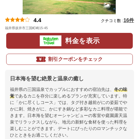
4.4
16件
クチコミ数 :
福井県坂井市三国町崎15-45
地図
料金を表示
割引クーポンをチェック
日本海を望む絶景と温泉の癒し
福井県の三国温泉でカップルにおすすめの宿泊先は、
冬の味
覚
であるカニを存分に楽しめるプランが充実しています。特
に「かに尽くしコース」では、タグ付き越前がにの姿茹でや
かに刺、焼きがに、かにすき鍋など多彩なカニ料理が堪能で
きます。日本海を望むオーシャンビューの客室や庭園露天温
泉でリラックスしながら、地元の新鮮な食材を使った料理を
楽しむことができます。デートにぴったりのロマンチックな
ひとときをお過ごしください。