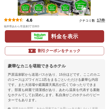
4.6
17件
クチコミ数 :
福井県あわら市温泉3丁目803
地図
料金を表示
割引クーポンをチェック
豪華なカニを堪能できるホテル
芦原温泉駅から送迎バスがあり、15分ほどです。ここのカニ
のコースはズワイガニ1匹をまるごといただける豪華な内容
です。また大浴場や庭園露天風呂が広くてゆったりできま
す。部屋も綺麗で清潔感があり、あわら温泉を代表する素敵
なホテルてしてお奨めします。私自身がこのホテルのリピー
ターでもあります。
回答された質問：
あわら温泉でカニを思いっきり食したい！送迎してくれる温泉宿