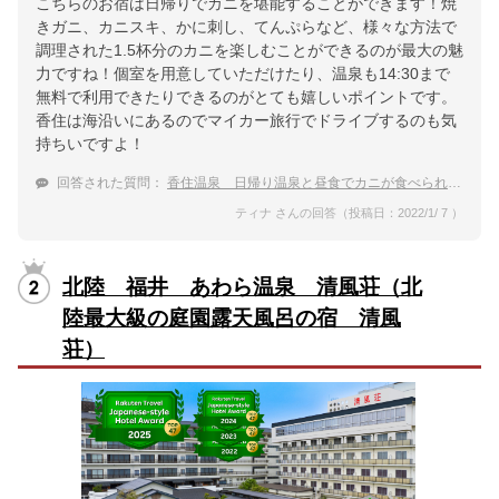
こちらのお宿は日帰りでカニを堪能することができます！焼
きガニ、カニスキ、かに刺し、てんぷらなど、様々な方法で
調理された1.5杯分のカニを楽しむことができるのが最大の魅
力ですね！個室を用意していただけたり、温泉も14:30まで
無料で利用できたりできるのがとても嬉しいポイントです。
香住は海沿いにあるのでマイカー旅行でドライブするのも気
持ちいですよ！
回答された質問：
香住温泉 日帰り温泉と昼食でカニが食べられる人気の宿
ティナ さんの回答（投稿日：2022/1/ 7 ）
北陸 福井 あわら温泉 清風荘（北
陸最大級の庭園露天風呂の宿 清風
荘）