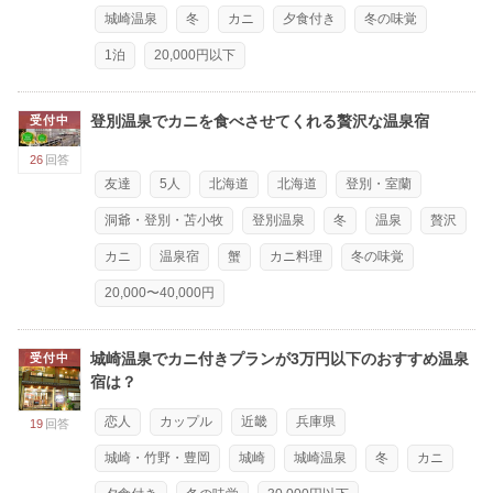
城崎温泉
冬
カニ
夕食付き
冬の味覚
1泊
20,000円以下
登別温泉でカニを食べさせてくれる贅沢な温泉宿
受付中
26
回答
友達
5人
北海道
北海道
登別・室蘭
洞爺・登別・苫小牧
登別温泉
冬
温泉
贅沢
カニ
温泉宿
蟹
カニ料理
冬の味覚
20,000〜40,000円
城崎温泉でカニ付きプランが3万円以下のおすすめ温泉
受付中
宿は？
恋人
カップル
近畿
兵庫県
19
回答
城崎・竹野・豊岡
城崎
城崎温泉
冬
カニ