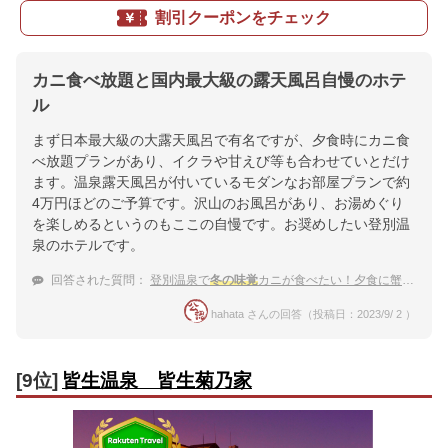
割引クーポンをチェック
カニ食べ放題と国内最大級の露天風呂自慢のホテ
ル
まず日本最大級の大露天風呂で有名ですが、夕食時にカニ食
べ放題プランがあり、イクラや甘えび等も合わせていとだけ
ます。温泉露天風呂が付いているモダンなお部屋プランで約
4万円ほどのご予算です。沢山のお風呂があり、お湯めぐり
を楽しめるというのもここの自慢です。お奨めしたい登別温
泉のホテルです。
回答された質問：
登別温泉で
冬の味覚
カニが食べたい！夕食に蟹を出してくれる温泉宿おすすめは？
hahata さんの回答（投稿日：2023/9/ 2 ）
[9位]
皆生温泉 皆生菊乃家