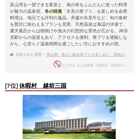
富山湾を一望できる客室と、海の幸をふんだんに使った料理
が魅力の温泉宿。
冬の味覚
「氷見の寒ブリ」を楽しめる会席
料理は、地元でも評判の逸品。舟盛や氷見牛など、旬の食材
を贅沢に味わえるプランも充実。天然温泉は海辺の汐湯で、
露天風呂からは朝焼けや漁火の幻想的な景色が広がる。JR氷
見駅からの送迎もあり、アクセスも便利。寒ブリを堪能しな
がら、心安らぐ温泉時間を過ごしたい方におすすめの宿。
回答された質問：
富山県・冬のご馳走寒ブリを楽しめて、景色の良い露天風呂がある温泉宿を教えて！
たけやん さんの回答（投稿日：2025/5/ 1 ）
[7位]
休暇村 越前三国