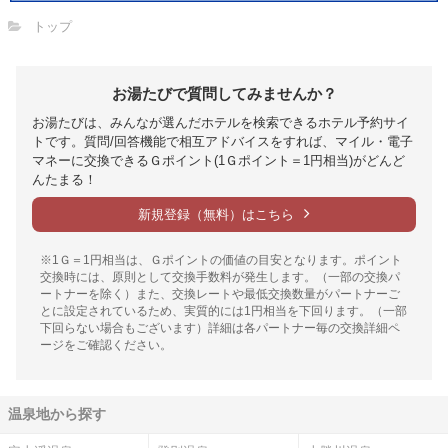
トップ
お湯たびで質問してみませんか？
お湯たびは、みんなが選んだホテルを検索できるホテル予約サイ
トです。質問/回答機能で相互アドバイスをすれば、マイル・電子
マネーに交換できるＧポイント(1Ｇポイント＝1円相当)がどんど
んたまる！
新規登録（無料）はこちら
※1Ｇ＝1円相当は、Ｇポイントの価値の目安となります。ポイント
交換時には、原則として交換手数料が発生します。（一部の交換パ
ートナーを除く）また、交換レートや最低交換数量がパートナーご
とに設定されているため、実質的には1円相当を下回ります。（一部
下回らない場合もございます）詳細は各パートナー毎の交換詳細ペ
ージをご確認ください。
温泉地から探す