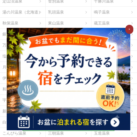
定山渓温泉
登別温泉
十勝川温泉
湯の川温泉（北海道）
乳頭温泉
鳴子温泉
秋保温泉
東山温泉
蔵王温泉
×
銀山温泉
草津温泉
伊香保温泉
万座温泉
四万温泉
鬼怒川温泉
塩原温泉
野沢温泉
白骨温泉
月岡温泉
石和温泉
湯河原温泉
伊東温泉
修善寺温泉
下田温泉（静岡県）
和倉温泉
山中温泉
あわら温泉
宇奈月温泉
下呂温泉
平湯温泉
新穂高温泉
城崎温泉
有馬温泉
白浜温泉
勝浦温泉
道後温泉
こんぴら温泉
三朝温泉
玉造温泉