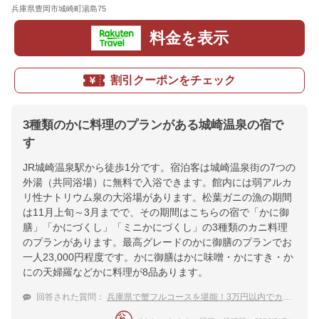
兵庫県豊岡市城崎町湯島75
地図
料金を表示
割引クーポンをチェック
3種類のかに料理のプランがある城崎温泉の宿で
す
JR城崎温泉駅から徒歩1分です。宿泊客は城崎温泉街の7つの
外湯（共同浴場）に無料で入浴できます。館内には弱アルカ
リ性ナトリウム泉の大浴場があります。松葉ガニの漁の期間
は11月上旬～3月までで、その期間はこちらの宿で「かに御
膳」「かにづくし」「ミニかにづくし」の3種類のカニ料理
のプランがあります。最高グレードのかに御膳のプランでお
一人23,000円程度です。かに御膳はかに味噌・かにすき・か
にの天婦羅などかに料理が8品あります。
回答された質問：
兵庫県で蟹フルコースを堪能！3万円以内でカニが安い温泉宿おすすめは？