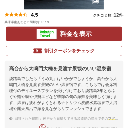
4.5
12件
クチコミ数 :
兵庫県南あわじ市阿那賀1137-9
地図
料金を表示
割引クーポンをチェック
高台から大鳴門大橋を見渡す景観のいい温泉宿
淡路島でしたら「うめ丸」はいかがでしょうか。高台から大
鳴門大橋を見渡す景観のいい温泉宿です。こちらでは会席料
理付のデイユースプランを受け付けており淡路島3年とらふ
ぐや鱧や鯛や伊勢エビなど季節の旬の海鮮を美味しく頂けま
す。温泉は疲れがよくとれるナトリウム炭酸水素塩泉で大浴
場や露天風呂で海を見ながらリフレッシュできます。
回答された質問：
神戸から日帰りできる淡路島の温泉で冬の
フグ
を食べ