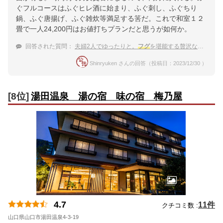
ぐフルコースはふぐヒレ酒に始まり、ふぐ刺し、ふぐちり
鍋、ふぐ唐揚げ、ふぐ雑炊等満足する筈だ。これで和室１２
畳で一人24,200円はお値打ちプランだと思うが如何か。
回答された質問：
夫婦2人でゆったりと。
フグ
を堪能する贅沢なひとときを過ごせる宿
Shinryuken さんの回答（投稿日：2023/12/30 ）
[8位]
湯田温泉 湯の宿 味の宿 梅乃屋
4.7
11件
クチコミ数 :
山口県山口市湯田温泉4-3-19
地図