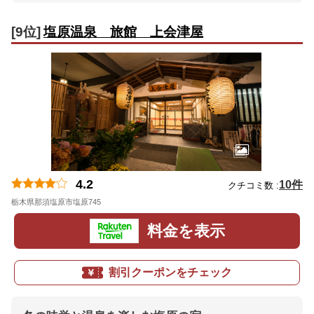
[9位]
塩原温泉 旅館 上会津屋
4.2
10件
クチコミ数 :
栃木県那須塩原市塩原745
地図
料金を表示
割引クーポンをチェック