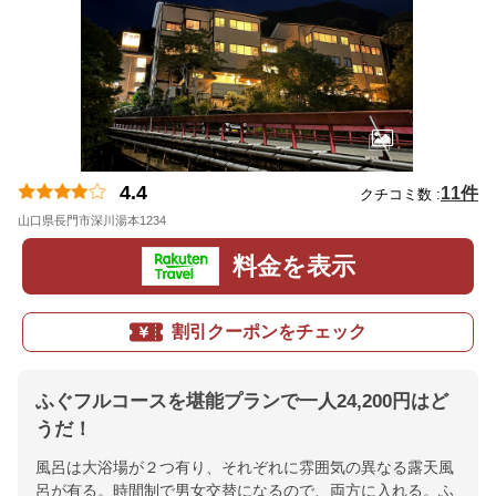
4.4
11件
クチコミ数 :
山口県長門市深川湯本1234
地図
料金を表示
割引クーポンをチェック
ふぐフルコースを堪能プランで一人24,200円はど
うだ！
風呂は大浴場が２つ有り、それぞれに雰囲気の異なる露天風
呂が有る。時間制で男女交替になるので、両方に入れる。ふ