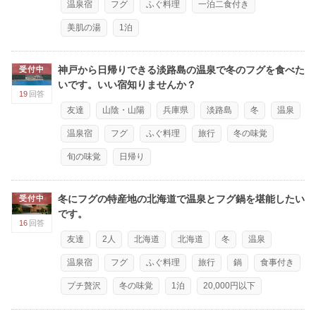
温泉宿
フグ
ふぐ料理
一泊二食付き
美肌の湯
1泊
神戸から日帰りできる淡路島の温泉で冬のフグを食べた
受付中
いです。いい宿知りませんか？
19
回答
友達
山陰・山陽
兵庫県
淡路島
冬
温泉
温泉宿
フグ
ふぐ料理
旅行
冬の味覚
旬の味覚
日帰り
冬にフグの特産地の北海道で温泉とフグ鍋を堪能したい
受付中
です。
16
回答
友達
2人
北海道
北海道
冬
温泉
温泉宿
フグ
ふぐ料理
旅行
鍋
食事付き
プチ贅沢
冬の味覚
1泊
20,000円以下