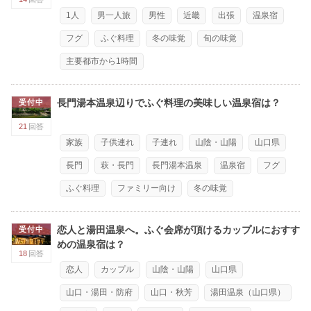
1人
男一人旅
男性
近畿
出張
温泉宿
フグ
ふぐ料理
冬の味覚
旬の味覚
主要都市から1時間
長門湯本温泉辺りでふぐ料理の美味しい温泉宿は？
受付中
21
回答
家族
子供連れ
子連れ
山陰・山陽
山口県
長門
萩・長門
長門湯本温泉
温泉宿
フグ
ふぐ料理
ファミリー向け
冬の味覚
恋人と湯田温泉へ。ふぐ会席が頂けるカップルにおすす
受付中
めの温泉宿は？
18
回答
恋人
カップル
山陰・山陽
山口県
山口・湯田・防府
山口・秋芳
湯田温泉（山口県）