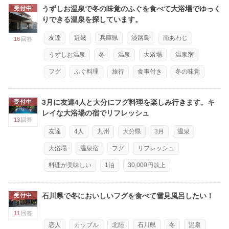
うずしお温泉で冬の味覚のふぐを食べて大浴場でゆっく
受付中
りできる温泉を探しています。
友達
近畿
兵庫県
淡路島
南あわじ
16
回答
うずしお温泉
冬
温泉
大浴場
温泉宿
フグ
ふぐ料理
旅行
食事付き
冬の味覚
3月に友達4人と大分にフグ料理を楽しみ行きます。キ
受付中
レイな大浴場の宿でリフレッシュ
13
回答
友達
4人
九州
大分県
3月
温泉
大浴場
温泉宿
フグ
リフレッシュ
料理が美味しい
1泊
30,000円以上
石川県で冬においしいフグを食べて雪見風呂したい！
受付中
11
回答
恋人
カップル
北陸
石川県
冬
温泉