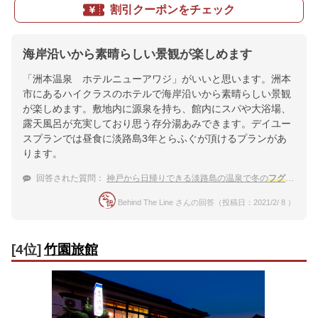
割引クーポンをチェック
海岸沿いから素晴らしい景観が楽しめます
「洲本温泉 ホテルニューアワジ」がいいと思います。洲本
市にあるハイクラスのホテルで海岸沿いから素晴らしい景観
が楽しめます。敷地内に源泉を持ち、館内にスパや大浴場、
露天風呂が充実しており思う存分湯あみできます。デイユー
スプランでは昼食に淡路島3年とらふぐが頂けるプランがあ
ります。
回答された質問：
神戸から日帰りできる淡路島の温泉で冬の
フグ
を食べ
Behind The Line さんの回答（投稿日：2021/2/ 8 ）
[4位]
竹園旅館