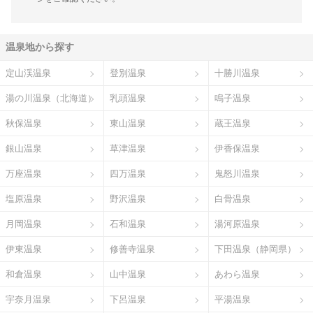
温泉地から探す
定山渓温泉
登別温泉
十勝川温泉
湯の川温泉（北海道）
乳頭温泉
鳴子温泉
秋保温泉
東山温泉
蔵王温泉
銀山温泉
草津温泉
伊香保温泉
万座温泉
四万温泉
鬼怒川温泉
塩原温泉
野沢温泉
白骨温泉
月岡温泉
石和温泉
湯河原温泉
伊東温泉
修善寺温泉
下田温泉（静岡県）
和倉温泉
山中温泉
あわら温泉
宇奈月温泉
下呂温泉
平湯温泉