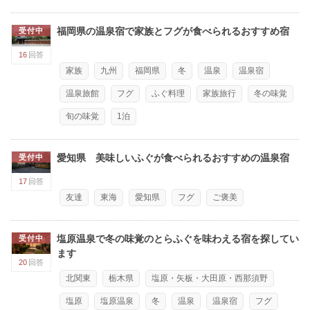
福岡県の温泉宿で家族とフグが食べられるおすすめ宿
受付中
16
回答
家族
九州
福岡県
冬
温泉
温泉宿
温泉旅館
フグ
ふぐ料理
家族旅行
冬の味覚
旬の味覚
1泊
愛知県 美味しいふぐが食べられるおすすめの温泉宿
受付中
17
回答
友達
東海
愛知県
フグ
ご褒美
塩原温泉で冬の味覚のとらふぐを味わえる宿を探してい
受付中
ます
20
回答
北関東
栃木県
塩原・矢板・大田原・西那須野
塩原
塩原温泉
冬
温泉
温泉宿
フグ