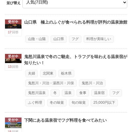
並び替え
山口県 極上のふぐが食べられる料理が評判の温泉旅館
受付中
17
回答
山陰・山陽
山口県
フグ
料理が美味しい
鬼怒川温泉で冬のご馳走、トラフグを味わえる温泉宿が
受付中
知りたい！
13
回答
夫婦
北関東
栃木県
鬼怒川・川治・湯西川・川俣
鬼怒川・川治
鬼怒川温泉
冬
温泉
食事
温泉宿
フグ
ふぐ料理
冬の味覚
旬の味覚
25,000円以下
下関にある温泉宿でフグ料理を食べてみたい
受付中
15
回答