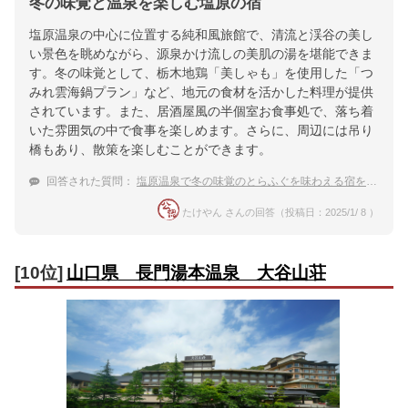
冬の味覚と温泉を楽しむ塩原の宿
塩原温泉の中心に位置する純和風旅館で、清流と渓谷の美し
い景色を眺めながら、源泉かけ流しの美肌の湯を堪能できま
す。冬の味覚として、栃木地鶏「美しゃも」を使用した「つ
みれ雲海鍋プラン」など、地元の食材を活かした料理が提供
されています。また、居酒屋風の半個室お食事処で、落ち着
いた雰囲気の中で食事を楽しめます。さらに、周辺には吊り
橋もあり、散策を楽しむことができます。
回答された質問：
塩原温泉で冬の味覚のとらふぐを味わえる宿を探しています
たけやん さんの回答（投稿日：2025/1/ 8 ）
[10位]
山口県 長門湯本温泉 大谷山荘