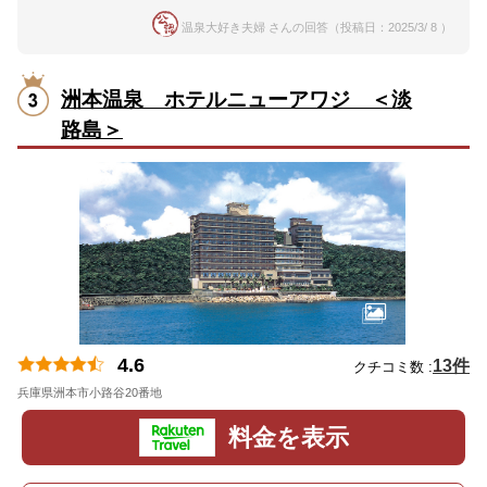
温泉大好き夫婦 さんの回答（投稿日：2025/3/ 8 ）
洲本温泉 ホテルニューアワジ ＜淡
路島＞
4.6
13件
クチコミ数 :
兵庫県洲本市小路谷20番地
地図
料金を表示