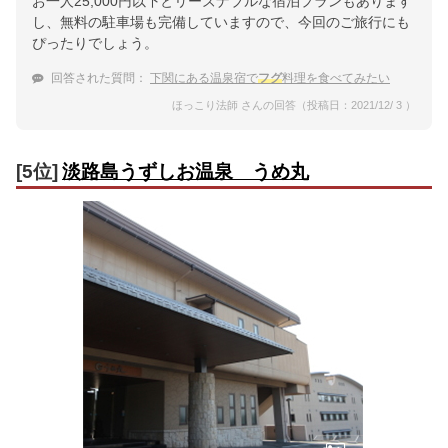
お一人25,000円以下とリーズナブルな宿泊プランもあります
し、無料の駐車場も完備していますので、今回のご旅行にも
ぴったりでしょう。
回答された質問：
下関にある温泉宿で
フグ
料理を食べてみたい
ほっこり法師 さんの回答（投稿日：2021/12/ 3 ）
[5位]
淡路島うずしお温泉 うめ丸