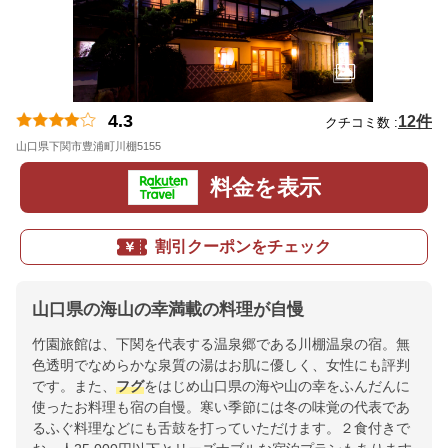
4.3
12件
クチコミ数 :
山口県下関市豊浦町川棚5155
地図
料金を表示
割引クーポンをチェック
山口県の海山の幸満載の料理が自慢
竹園旅館は、下関を代表する温泉郷である川棚温泉の宿。無
色透明でなめらかな泉質の湯はお肌に優しく、女性にも評判
です。また、
フグ
をはじめ山口県の海や山の幸をふんだんに
使ったお料理も宿の自慢。寒い季節には冬の味覚の代表であ
るふぐ料理などにも舌鼓を打っていただけます。２食付きで