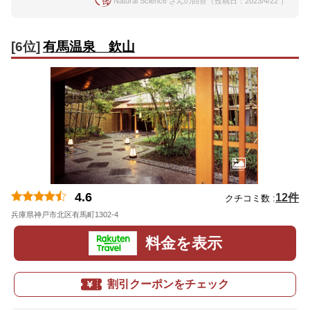
Natural Science さんの回答（投稿日：2023/4/22 ）
[6位]
有馬温泉 欽山
4.6
12件
クチコミ数 :
兵庫県神戸市北区有馬町1302-4
地図
料金を表示
割引クーポンをチェック