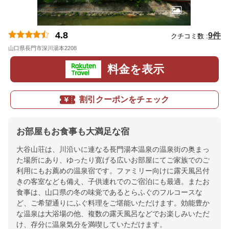
4.8
9件
クチコミ数 :
山口県長門市深川湯本2208
地図
料金を表示
割引クーポンをチェック
お部屋もお食事も大満足な宿
大谷山荘は、川沿いに連なる長門湯本温泉の温泉街の奥まっ
た場所にあり、ゆったり寛げる広いお部屋にてご家族でのご
利用にもお薦めの温泉宿です。ファミリー向けに露天風呂付
きの客室なども備え、子供連れでのご宿泊にも最適。またお
食事は、山口県の冬の味覚であるとらふぐのフルコースな
ど、ご希望通りにふぐ料理をご堪能いただけます。効能豊か
な温泉は大浴場の他、複数の露天風呂などでお楽しみいただ
け、存分に温泉気分を満喫していただけます。