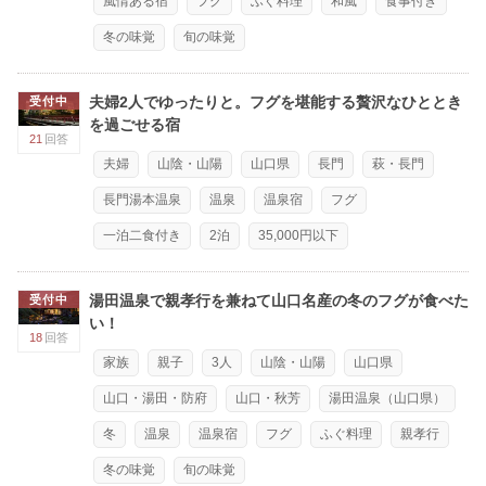
風情ある宿
フグ
ふぐ料理
和風
食事付き
冬の味覚
旬の味覚
夫婦2人でゆったりと。フグを堪能する贅沢なひととき
受付中
を過ごせる宿
21
回答
夫婦
山陰・山陽
山口県
長門
萩・長門
長門湯本温泉
温泉
温泉宿
フグ
一泊二食付き
2泊
35,000円以下
湯田温泉で親孝行を兼ねて山口名産の冬のフグが食べた
受付中
い！
18
回答
家族
親子
3人
山陰・山陽
山口県
山口・湯田・防府
山口・秋芳
湯田温泉（山口県）
冬
温泉
温泉宿
フグ
ふぐ料理
親孝行
冬の味覚
旬の味覚