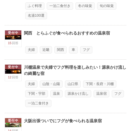
ふぐ料理
一泊二食付き
冬の味覚
旬の味覚
名湯100選
関西 とらふぐが食べられるおすすめの温泉宿
受付中
15
回答
夫婦
近畿
関西
車
フグ
川棚温泉で夫婦でフグ料理を楽しみたい！源泉かけ流し
受付中
の綺麗な宿
12
回答
夫婦
山陰・山陽
山口県
下関・長府・川棚
下関・宇部
温泉
源泉かけ流し
温泉宿
フグ
一泊二食付き
大阪出張ついでにフグが食べられる温泉宿
受付中
14
回答