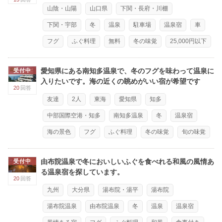
山陰・山陽
山口県
下関・長府・川棚
下関・宇部
冬
温泉
駐車場
温泉宿
車
フグ
ふぐ料理
無料
冬の味覚
25,000円以下
愛知県にある南知多温泉で、冬のフグを味わって温泉に
受付中
入りたいです。海の近くの眺めがいい宿が希望です
20
回答
友達
2人
東海
愛知県
知多
中部国際空港・知多
南知多温泉
冬
温泉宿
海の景色
フグ
ふぐ料理
冬の味覚
旬の味覚
由布院温泉で冬においしいふぐを食べれる和風の風情あ
受付中
る温泉宿を探しています。
20
回答
九州
大分県
湯布院・湯平
湯布院
湯布院温泉
由布院温泉
冬
温泉
温泉宿