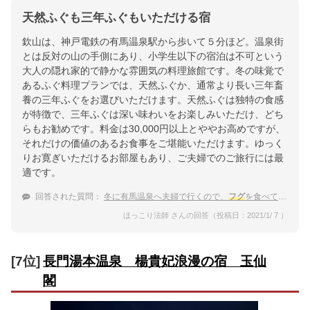
天然ふぐも三年ふぐもいただける宿
欽山は、神戸電鉄の有馬温泉駅から歩いて５分ほど。温泉街
とは反対の山の手側にあり、小学生以下の宿泊は不可という
大人の隠れ家的で静かな雰囲気の料理旅館です。冬の味覚で
あるふぐ料理プランでは、天然ふぐか、通常より長い三年畜
養の三年ふぐをお選びいただけます。天然ふぐは独特の食感
が特徴で、三年ふぐは深い味わいをお楽しみいただけ、どち
らもお勧めです。料金は30,000円以上とややお高めですが、
それだけの価値のあるお食事をご堪能いただけます。ゆっく
りお寛ぎいただけるお部屋もあり、ご夫婦でのご旅行には最
適です。
回答された質問：
冬に有馬温泉へ夫婦で行くので、
フグ
を食べて温泉に入りたいです。
ほっこり法師 さんの回答（投稿日：2021/1/ 7 ）
[7位]
長門湯本温泉 楊貴妃浪漫の宿 玉仙
閣