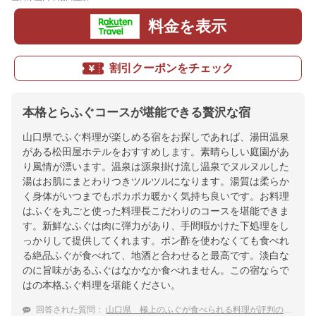
料金を表示
割引クーポンをチェック
本格とらふぐコースが堪能できる贅沢な宿
山口県でふぐ料理が楽しめる宿をお探しであれば、湯田温泉
がある松田屋ホテルをおすすめします。素晴らしい庭園があ
り風情が漂います。温泉は源泉掛け流し温泉でヌルヌルした
湯はお肌にまとわりつきツルツルになります。湯質は柔らか
く身体がいつまでもポカポカ暖かく気持ち良いです。お料理
はふぐを丸ごと使った料理長こだわりのコースを堪能できま
す。新鮮なふぐは肉に弾力があり、手間暇かけた下処理をし
っかりして提供してくれます。ポン酢を使わなくても食べれ
る絶品ふぐが食べれて、地酒と合わせると最高です。淡白な
のに旨味があるふぐはなかなか食べれません。この宿ならで
はの本格ふぐ料理を堪能ください。
回答された質問：
山口県 極上のふぐが食べられる料理が評判の温泉旅館