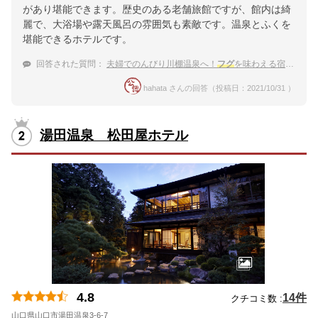
があり堪能できます。歴史のある老舗旅館ですが、館内は綺
麗で、大浴場や露天風呂の雰囲気も素敵です。温泉とふくを
堪能できるホテルです。
回答された質問：
夫婦でのんびり川棚温泉へ！
フグ
を味わえる宿は？
hahata さんの回答（投稿日：2021/10/31 ）
湯田温泉 松田屋ホテル
4.8
14件
クチコミ数 :
山口県山口市湯田温泉3-6-7
地図