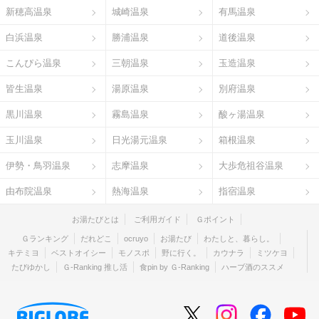
新穂高温泉
城崎温泉
有馬温泉
白浜温泉
勝浦温泉
道後温泉
こんぴら温泉
三朝温泉
玉造温泉
皆生温泉
湯原温泉
別府温泉
黒川温泉
霧島温泉
酸ヶ湯温泉
玉川温泉
日光湯元温泉
箱根温泉
伊勢・鳥羽温泉
志摩温泉
大歩危祖谷温泉
由布院温泉
熱海温泉
指宿温泉
お湯たびとは
ご利用ガイド
Ｇポイント
Ｇランキング
だれどこ
ocruyo
お湯たび
わたしと、暮らし。
キテミヨ
ベストオイシー
モノスポ
野に行く。
カウナラ
ミツケヨ
たびゆかし
Ｇ-Ranking 推し活
食pin by Ｇ-Ranking
ハーブ酒のススメ