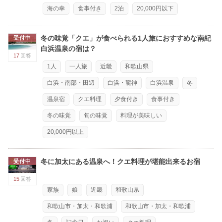
海の幸
食事付き
2泊
20,000円以下
冬の味覚「クエ」が食べられる1人旅におすすめな南紀
受付中
白浜温泉の宿は？
17
回答
1人
一人旅
近畿
和歌山県
白浜・南部・田辺
白浜・龍神
白浜温泉
冬
温泉宿
クエ料理
夕食付き
食事付き
冬の味覚
旬の味覚
料理が美味しい
20,000円以上
冬に加太にある温泉へ！クエ料理が堪能出来るお宿
受付中
15
回答
家族
娘
近畿
和歌山県
和歌山市・加太・和歌浦
和歌山市・加太・和歌浦