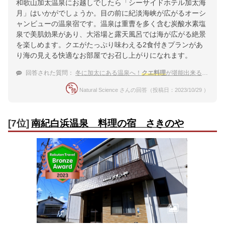
和歌山加太温泉にお越しでしたら「シーサイドホテル加太海
月」はいかがでしょうか。目の前に紀淡海峡が広がるオーシ
ャンビューの温泉宿です。温泉は重曹を多く含む炭酸水素塩
泉で美肌効果があり、大浴場と露天風呂では海が広がる絶景
を楽しめます。クエがたっぷり味わえる2食付きプランがあ
り海の見える快適なお部屋でお召し上がりになれます。
回答された質問：
冬に加太にある温泉へ！
クエ料理
が堪能出来るお宿
Natural Science さんの回答（投稿日：2023/10/29 ）
[7位]
南紀白浜温泉 料理の宿 さきのや