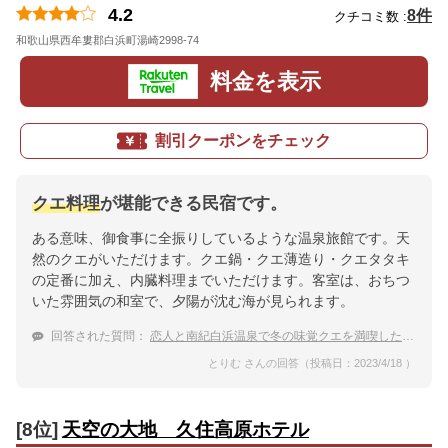
4.2
8件
クチコミ数 :
和歌山県西牟婁郡白浜町湯崎2998-74
地図
料金を表示
割引クーポンをチェック
クエ料理
が堪能できる民宿です。
ある意味、御食事に全振りしているような温泉旅館です。天
然のクエがいただけます。クエ鍋・クエ薄造り・クエタタキ
の定番に加え、内臓料理までいただけます。客室は、おちつ
いた雰囲気の和室で、夕陽が沈む海が見られます。
回答された質問：
恋人と南紀白浜温泉で冬の味覚クエを満喫したい！
とりむ さんの回答（投稿日：2023/4/18 ）
[8位]
天空の大地 久住高原ホテル