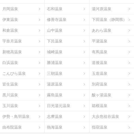
月岡温泉
石和温泉
湯河原温泉
伊東温泉
修善寺温泉
下田温泉（静岡県）
和倉温泉
山中温泉
あわら温泉
宇奈月温泉
下呂温泉
平湯温泉
新穂高温泉
城崎温泉
有馬温泉
白浜温泉
勝浦温泉
道後温泉
こんぴら温泉
三朝温泉
玉造温泉
皆生温泉
湯原温泉
別府温泉
黒川温泉
霧島温泉
酸ヶ湯温泉
玉川温泉
日光湯元温泉
箱根温泉
伊勢・鳥羽温泉
志摩温泉
大歩危祖谷温泉
由布院温泉
熱海温泉
指宿温泉