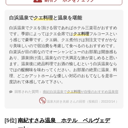
白浜温泉で
クエ料理
と温泉を堪能
白浜温泉でクエを頂ける宿であればホテル三楽荘がおすすめ
です。季節によってはクエ会席では
クエ料理
フルコースとい
う感じで豪華です。クエ鍋、クエ煮付けは別注文ですがかな
り美味しいので宿泊費を考慮して食べるのもおすすめです。
白楽浜が目の前なのでオーシャンビューのお部屋は開放感も
あり、源泉掛け流し温泉なので大満足な旅が楽しめると思い
ます。温泉後に絶品料理でお酒の愉しむという白浜温泉なら
ではの醍醐味を味わってください。お部屋の絶景に温泉、料
理、どこかアットホームな優しい対応のおもてなしを是非一
度訪れて体感してみて下さい。
回答された質問：
南紀白浜温泉で
クエ料理
が自慢のおすすめ温泉宿
温泉大好き夫婦 さんの回答（投稿日：2022/2/14 ）
[5位]
南紀すさみ温泉 ホテル ベルヴェデ