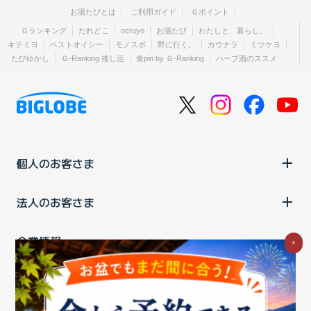
お湯たびとは
ご利用ガイド
Ｇポイント
Ｇランキング
だれどこ
ocruyo
お湯たび
わたしと、暮らし。
キテミヨ
ベストオイシー
モノスポ
野に行く。
カウナラ
ミツケヨ
たびゆかし
Ｇ-Ranking 推し活
食pin by Ｇ-Ranking
ハーブ酒のススメ
個人のお客さま
法人のお客さま
企業情報
×
ご利用中の方