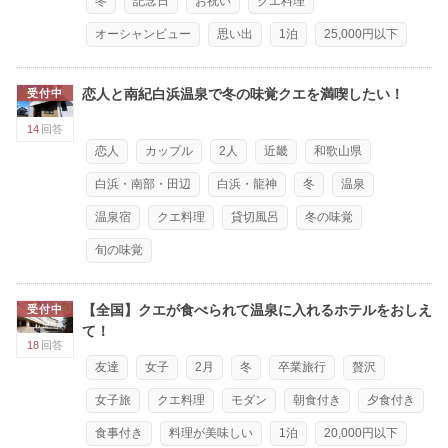
冬
記念日
お祝い
クエ料理
オーシャンビュー
思い出
1泊
25,000円以下
恋人と南紀白浜温泉で冬の味覚クエを満喫したい！
受付中
14
回答
恋人
カップル
2人
近畿
和歌山県
白浜・南部・田辺
白浜・龍神
冬
温泉
温泉宿
クエ料理
貸切風呂
冬の味覚
旬の味覚
【全国】クエが食べられて温泉に入れるホテルをおしえ
受付中
て！
18
回答
友達
女子
2月
冬
卒業旅行
贅沢
女子旅
クエ料理
モダン
朝食付き
夕食付き
食事付き
料理が美味しい
1泊
20,000円以下