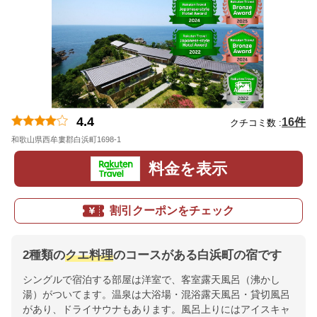
4.4
16件
クチコミ数 :
和歌山県西牟婁郡白浜町1698-1
地図
料金を表示
割引クーポンをチェック
2種類の
クエ料理
のコースがある白浜町の宿です
シングルで宿泊する部屋は洋室で、客室露天風呂（沸かし
湯）がついてます。温泉は大浴場・混浴露天風呂・貸切風呂
があり、ドライサウナもあります。風呂上りにはアイスキャ