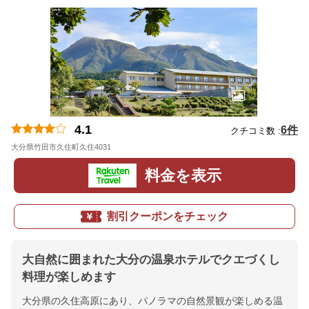
4.1
6件
クチコミ数 :
大分県竹田市久住町久住4031
地図
料金を表示
割引クーポンをチェック
大自然に囲まれた大分の温泉ホテルでクエづくし
料理が楽しめます
大分県の久住高原にあり、パノラマの自然景観が楽しめる温