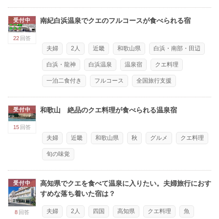
南紀白浜温泉でクエのフルコースが食べられる宿
受付中
22
回答
夫婦
2人
近畿
和歌山県
白浜・南部・田辺
白浜・龍神
白浜温泉
温泉宿
クエ料理
一泊二食付き
フルコース
全国旅行支援
和歌山 絶品のクエ料理が食べられる温泉宿
受付中
15
回答
夫婦
近畿
和歌山県
秋
グルメ
クエ料理
旬の味覚
高知県でクエを食べて温泉に入りたい。夫婦旅行におす
受付中
すめな落ち着いた宿は？
夫婦
2人
四国
高知県
クエ料理
魚
8
回答