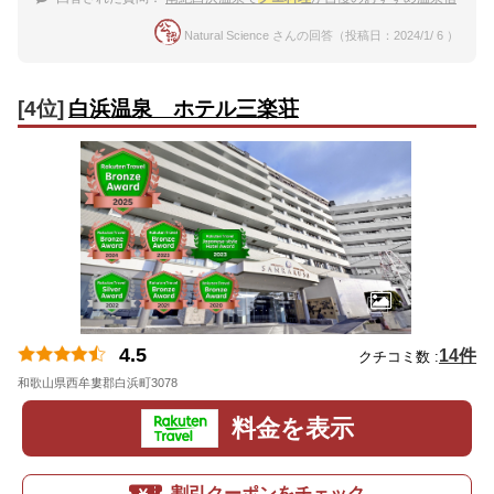
Natural Science さんの回答（投稿日：2024/1/ 6 ）
[4位]
白浜温泉 ホテル三楽荘
4.5
14件
クチコミ数 :
和歌山県西牟婁郡白浜町3078
地図
料金を表示
割引クーポンをチェック