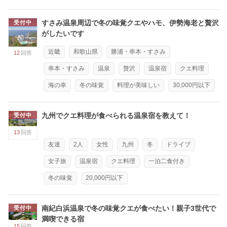
すさみ温泉周辺で冬の味覚クエやハモ、伊勢海老と贅沢
受付中
がしたいです
近畿
和歌山県
勝浦・串本・すさみ
12
回答
串本・すさみ
温泉
贅沢
温泉宿
クエ料理
海の幸
冬の味覚
料理が美味しい
30,000円以下
九州でクエ料理が食べられる温泉宿を教えて！
受付中
13
回答
友達
2人
女性
九州
冬
ドライブ
女子旅
温泉宿
クエ料理
一泊二食付き
冬の味覚
20,000円以下
南紀白浜温泉で冬の味覚クエが食べたい！親子3世代で
受付中
満喫できる宿
15
回答