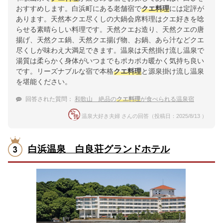
おすすめします。白浜町にある老舗宿で
クエ料理
には定評が
あります。天然本クエ尽くしの大鍋会席料理はクエ好きを唸
らせる素晴らしい料理です。天然クエお造り、天然クエの唐
揚げ、天然クエ鍋、天然クエ揚げ物、お鍋、あら汁などクエ
尽くしが味わえ大満足できます。温泉は天然掛け流し温泉で
湯質は柔らかく身体がいつまでもポカポカ暖かく気持ち良い
です。リーズナブルな宿で本格
クエ料理
と源泉掛け流し温泉
を堪能ください。
回答された質問：
和歌山 絶品の
クエ料理
が食べられる温泉宿
温泉大好き夫婦 さんの回答（投稿日：2025/8/13 ）
白浜温泉 白良荘グランドホテル