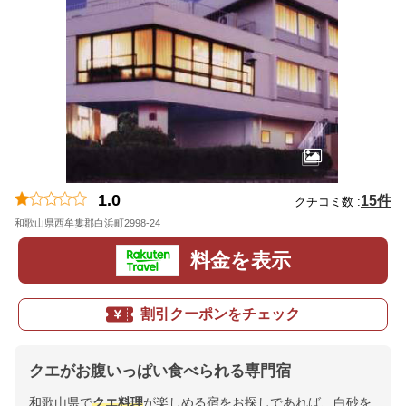
1.0
15件
クチコミ数 :
和歌山県西牟婁郡白浜町2998-24
地図
料金を表示
割引クーポンをチェック
クエがお腹いっぱい食べられる専門宿
和歌山県で
クエ料理
が楽しめる宿をお探しであれば、白砂を