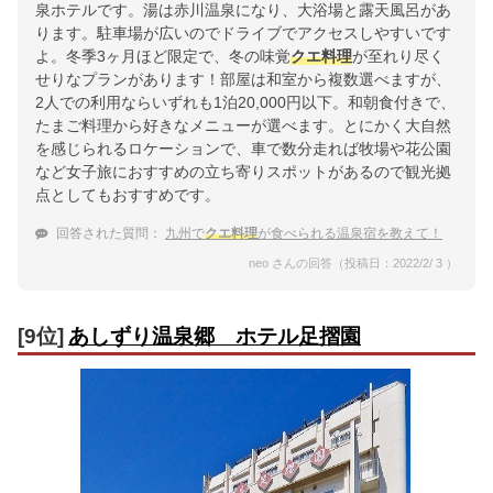
泉ホテルです。湯は赤川温泉になり、大浴場と露天風呂があ
ります。駐車場が広いのでドライブでアクセスしやすいです
よ。冬季3ヶ月ほど限定で、冬の味覚
クエ料理
が至れり尽く
せりなプランがあります！部屋は和室から複数選べますが、
2人での利用ならいずれも1泊20,000円以下。和朝食付きで、
たまご料理から好きなメニューが選べます。とにかく大自然
を感じられるロケーションで、車で数分走れば牧場や花公園
など女子旅におすすめの立ち寄りスポットがあるので観光拠
点としてもおすすめです。
回答された質問：
九州で
クエ料理
が食べられる温泉宿を教えて！
neo さんの回答（投稿日：2022/2/ 3 ）
[9位]
あしずり温泉郷 ホテル足摺園