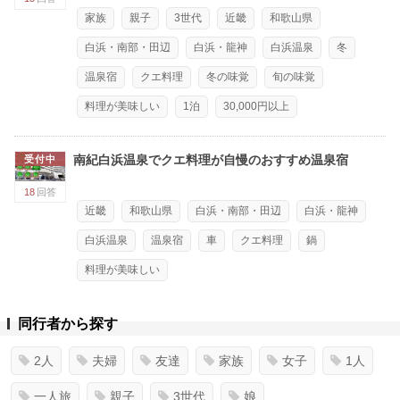
家族
親子
3世代
近畿
和歌山県
白浜・南部・田辺
白浜・龍神
白浜温泉
冬
温泉宿
クエ料理
冬の味覚
旬の味覚
料理が美味しい
1泊
30,000円以上
南紀白浜温泉でクエ料理が自慢のおすすめ温泉宿
受付中
18
回答
近畿
和歌山県
白浜・南部・田辺
白浜・龍神
白浜温泉
温泉宿
車
クエ料理
鍋
料理が美味しい
同行者から探す
2人
夫婦
友達
家族
女子
1人
一人旅
親子
3世代
娘