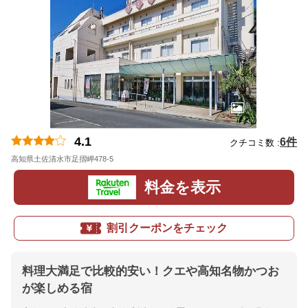
4.1
6件
クチコミ数 :
高知県土佐清水市足摺岬478-5
地図
料金を表示
割引クーポンをチェック
料理大満足で比較的安い！クエや高知名物かつお
が楽しめる宿