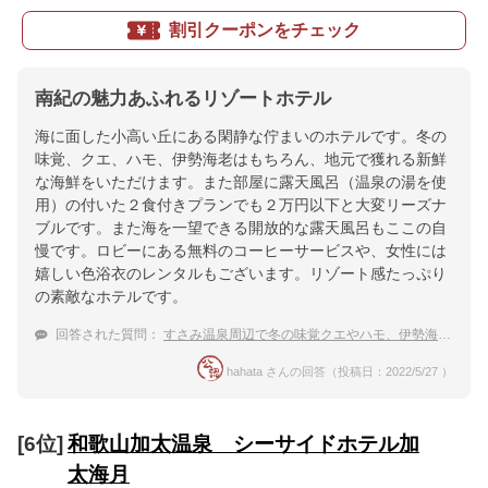
割引クーポンをチェック
南紀の魅力あふれるリゾートホテル
海に面した小高い丘にある閑静な佇まいのホテルです。冬の
味覚、クエ、ハモ、伊勢海老はもちろん、地元で獲れる新鮮
な海鮮をいただけます。また部屋に露天風呂（温泉の湯を使
用）の付いた２食付きプランでも２万円以下と大変リーズナ
ブルです。また海を一望できる開放的な露天風呂もここの自
慢です。ロビーにある無料のコーヒーサービスや、女性には
嬉しい色浴衣のレンタルもございます。リゾート感たっぷり
の素敵なホテルです。
回答された質問：
すさみ温泉周辺で冬の味覚クエやハモ、伊勢海老と贅沢がしたいです
hahata さんの回答（投稿日：2022/5/27 ）
[6位]
和歌山加太温泉 シーサイドホテル加
太海月