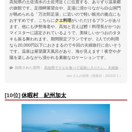
高知県の土佐清水の土佐湾近くに位置する、ありずり温泉郷
の旅館です。足摺岬展望台や、足湯に浸かりながら白山洞門
が眺められる「万次郎足湯」に近いので軽い観光の拠点にも
おすすめです。こちらに
クエ料理
がいただけるプランがあり
ます。他にも伊勢海老や、高知と言えば鰹！料理長がかつお
マイスターに認定されているようで、美味しいかつおのタタ
キも振る舞われます。期間限定プランですが、2人での利用
なら20,000円以下におさまるので今回の夫婦旅行に合いそう
です。温泉は展望露天風呂があり、海が見えます！夜空や夕
陽を楽しみながら浸かれる素敵なロケーションです。
回答された質問：
高知県でクエを食べて温泉に入りたい。夫婦旅行におすすめな落ち着いた宿は？
neo さんの回答（投稿日：2022/2/ 1 ）
[10位]
休暇村 紀州加太