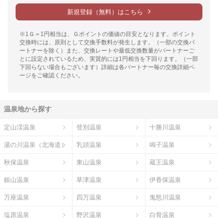
新規登録（無料）はこちら
※1Ｇ＝1円相当は、Ｇポイントの価値の目安となります。ポイント
交換時には、原則として交換手数料が発生します。（一部の交換パ
ートナーを除く）また、交換レートや最低交換数量がパートナーご
とに設定されているため、実質的には1円相当を下回ります。（一部
下回らない場合もございます）詳細は各パートナー毎の交換詳細ペ
ージをご確認ください。
温泉地から探す
定山渓温泉
登別温泉
十勝川温泉
湯の川温泉（北海道）
乳頭温泉
鳴子温泉
秋保温泉
東山温泉
蔵王温泉
銀山温泉
草津温泉
伊香保温泉
万座温泉
四万温泉
鬼怒川温泉
塩原温泉
野沢温泉
白骨温泉