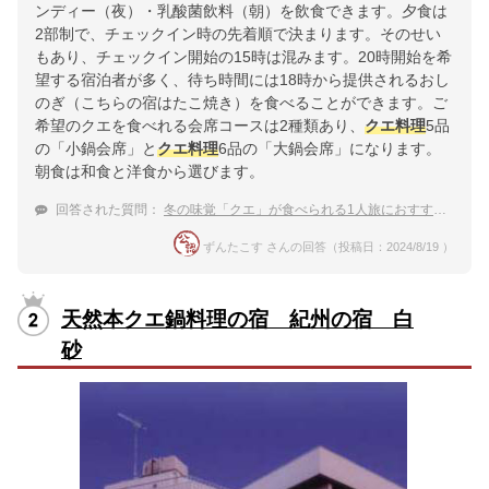
ンディー（夜）・乳酸菌飲料（朝）を飲食できます。夕食は
2部制で、チェックイン時の先着順で決まります。そのせい
もあり、チェックイン開始の15時は混みます。20時開始を希
望する宿泊者が多く、待ち時間には18時から提供されるおし
のぎ（こちらの宿はたこ焼き）を食べることができます。ご
希望のクエを食べれる会席コースは2種類あり、
クエ料理
5品
の「小鍋会席」と
クエ料理
6品の「大鍋会席」になります。
朝食は和食と洋食から選びます。
回答された質問：
冬の味覚「クエ」が食べられる1人旅におすすめな南紀白浜温泉の宿は？
ずんたこす さんの回答（投稿日：2024/8/19 ）
天然本クエ鍋料理の宿 紀州の宿 白
砂