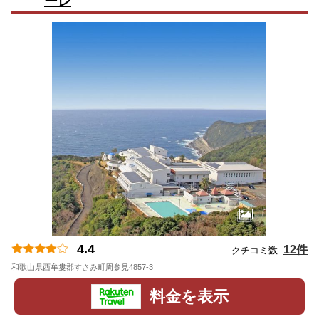
ーレ
4.4
12件
クチコミ数 :
和歌山県西牟婁郡すさみ町周参見4857-3
地図
料金を表示