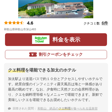
4.6
6件
クチコミ数 :
和歌山県和歌山市深山483
地図
料金を表示
割引クーポンをチェック
クエ料理
を堪能できる加太のホテル
加太駅より送迎バスで約１０分とアクセスしやすいホテルで
す。絶景自慢のインフィニティ露天風呂は海と一体感があり
最高の眺めです。なお、夕食時に天然クエの会席料理があ
り、クエを鍋料理等様々なメニューで堪能できます。新鮮で
美味しいクエを堪能できるお奨めしたいホテルです。
回答された質問：
和歌山 絶品の
クエ料理
が食べられる温泉宿