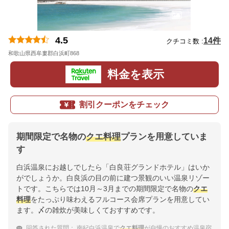
4.5
14件
クチコミ数 :
和歌山県西牟婁郡白浜町868
地図
料金を表示
割引クーポンをチェック
期間限定で名物の
クエ料理
プランを用意していま
す
白浜温泉にお越しでしたら「白良荘グランドホテル」はいか
がでしょうか。白良浜の目の前に建つ景観のいい温泉リゾー
トです。こちらでは10月～3月までの期間限定で名物の
クエ
料理
をたっぷり味わえるフルコース会席プランを用意してい
ます。〆の雑炊が美味しくておすすめです。
回答された質問：
南紀白浜温泉で
クエ料理
が自慢のおすすめ温泉宿