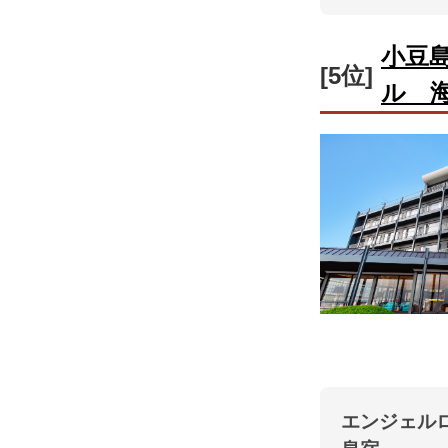
小豆
[5位]
ル 
エンジェル