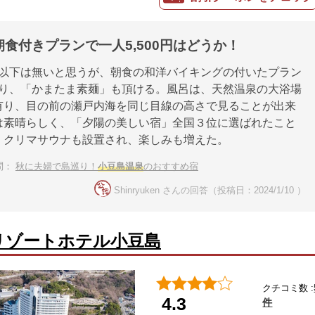
食付きプランで一人5,500円はどうか！
0円以下は無いと思うが、朝食の和洋バイキングの付いたプラン
で有り、「かまたま素麺」も頂ける。風呂は、天然温泉の大浴場
有り、目の前の瀬戸内海を同じ目線の高さで見ることが出来
は素晴らしく、「夕陽の美しい宿」全国３位に選ばれたこと
、クリマサウナも設置され、楽しみも増えた。
問：
秋に夫婦で島巡り！
小豆島温泉
のおすすめ宿
Shinryuken さんの回答（投稿日：2024/1/10 ）
リゾートホテル小豆島
クチコミ数 :
4.3
件