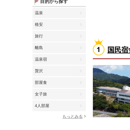
目的から探す
温泉
格安
旅行
離島
国民宿
温泉宿
贅沢
部屋食
女子旅
4人部屋
もっとみる