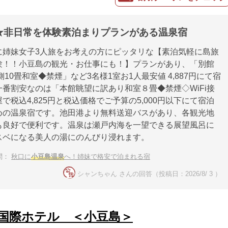
★非日常を体験素泊まりプランがある温泉宿
に姉妹女子3人旅をお考えの方にピッタリな【素泊気軽に島旅
験！！小豆島の観光・お仕事にも！】プランがあり、「別館
側10畳和室◆禁煙」など3名様1室お1人最安値 4,887円にて宿
番割安なのは「本館眺望に訳あり和室８畳◆禁煙◇WiFi接
で税込4,825円と税込価格でご予算の5,000円以下にて宿泊
めの温泉宿です。池田港より無料送迎バスがあり、各観光地
も良好で便利です。温泉は瀬戸内海を一望できる展望風呂に
スベになる美人の湯にのんびり浸れます。
問：
秋口に
小豆島温泉
へ！姉妹で格安で泊まれる宿
シャンちゃん さんの回答（投稿日：2026/8/ 3 ）
国際ホテル ＜小豆島＞