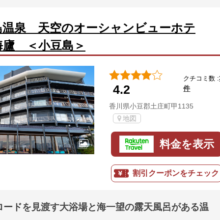
島温泉 天空のオーシャンビューホテ
海廬 ＜小豆島＞
クチコミ数 :
4.2
件
香川県小豆郡土庄町甲1135
地図
料金を表示
割引クーポンをチェック
ロードを見渡す大浴場と海一望の露天風呂がある温