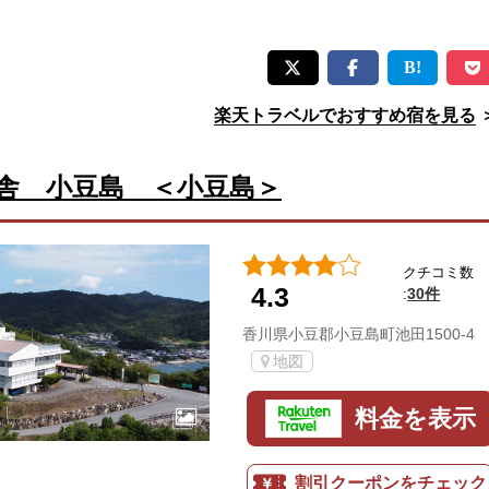
楽天トラベルでおすすめ宿を見る
舎 小豆島 ＜小豆島＞
クチコミ数
4.3
30件
:
香川県小豆郡小豆島町池田1500-4
地図
料金を表示
割引クーポンをチェック