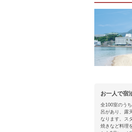
お一人で宿
全100室のう
呂があり、露
なります。ス
焼きなど料理