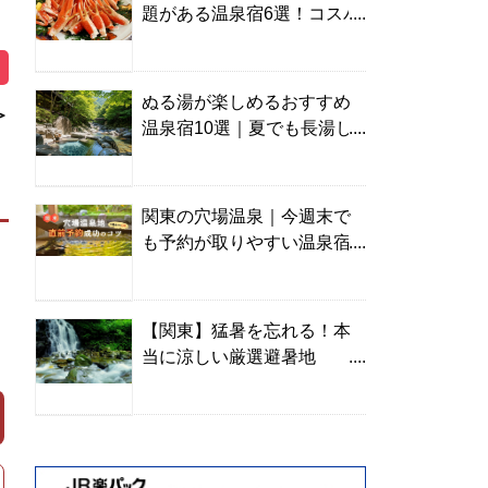
題がある温泉宿6選！コスパ
の高い宿からご褒美旅まで
ぬる湯が楽しめるおすすめ
＞
温泉宿10選｜夏でも長湯し
やすい名湯を温泉ソムリエ
が厳選
関東の穴場温泉｜今週末で
も予約が取りやすい温泉宿
を温泉ソムリエが紹介
【関東】猛暑を忘れる！本
当に涼しい厳選避暑地
TOP10