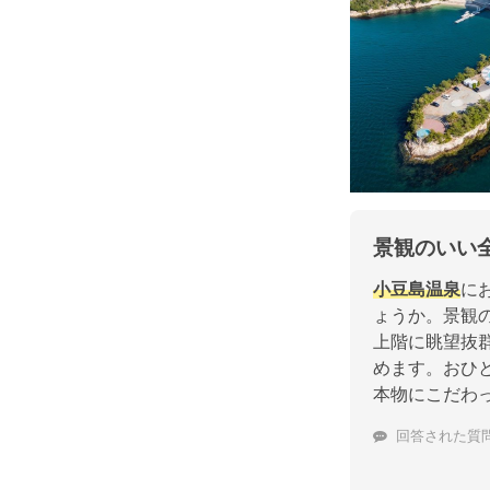
景観のいい
小豆島温泉
に
ょうか。景観
上階に眺望抜
めます。おひ
本物にこだわ
回答された質