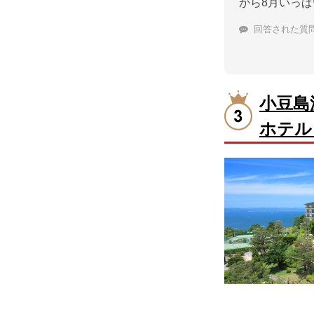
から8月いっ
回答された質
小豆島
ホテル