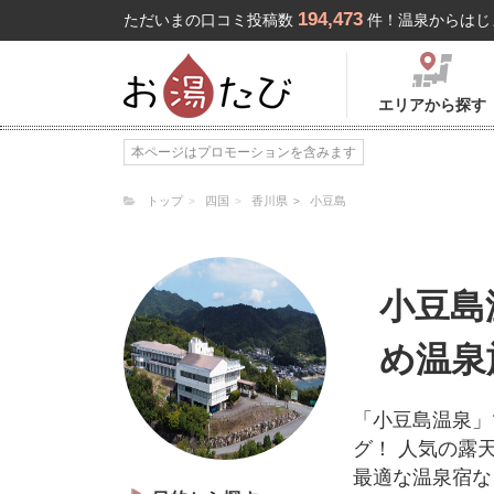
194,473
ただいまの口コミ投稿数
件！温泉からはじ
エリアから探す
本ページはプロモーションを含みます
トップ
四国
香川県
小豆島
小豆島
め温泉
「小豆島温泉」
グ！ 人気の露
最適な温泉宿な