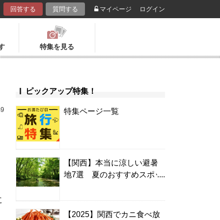
回答する
質問する
マイページ
ログイン
す
特集を見る
ピックアップ特集！
49
特集ページ一覧
【関西】本当に涼しい避暑
地7選 夏のおすすめスポッ
ト＆温泉宿
に
【2025】関西でカニ食べ放