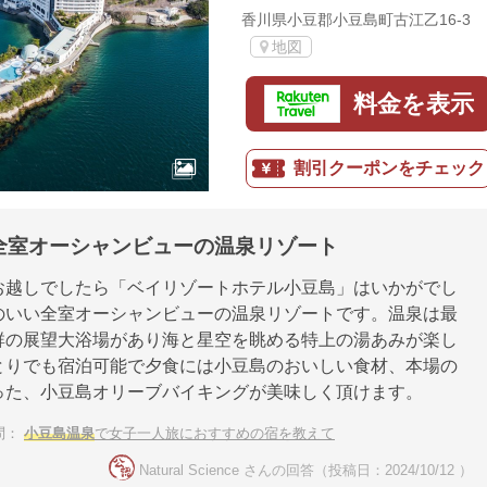
香川県小豆郡小豆島町古江乙16-3
地図
料金を表示
割引クーポンをチェック
全室オーシャンビューの温泉リゾート
お越しでしたら「ベイリゾートホテル小豆島」はいかがでし
のいい全室オーシャンビューの温泉リゾートです。温泉は最
群の展望大浴場があり海と星空を眺める特上の湯あみが楽し
とりでも宿泊可能で夕食には小豆島のおいしい食材、本場の
った、小豆島オリーブバイキングが美味しく頂けます。
問：
小豆島温泉
で女子一人旅におすすめの宿を教えて
Natural Science さんの回答（投稿日：2024/10/12 ）