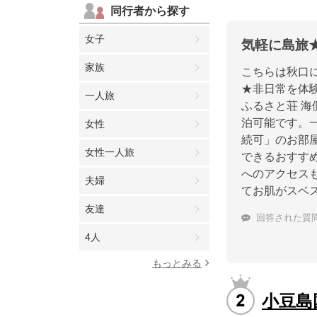
同行者から探す
女子
気軽に島旅
家族
こちらは秋口
★非日常を体
一人旅
ふるさと荘 海
泊可能です。一
女性
続可」のお部屋
女性一人旅
できるおすす
へのアクセス
夫婦
てお肌がスベ
友達
回答された質
4人
もっとみる
小豆島