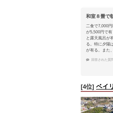
和室８畳で朝
二食で7,00
が5,500円
と露天風呂が
る。特に夕陽
が有る。また
回答された質
ベイ
[4位]