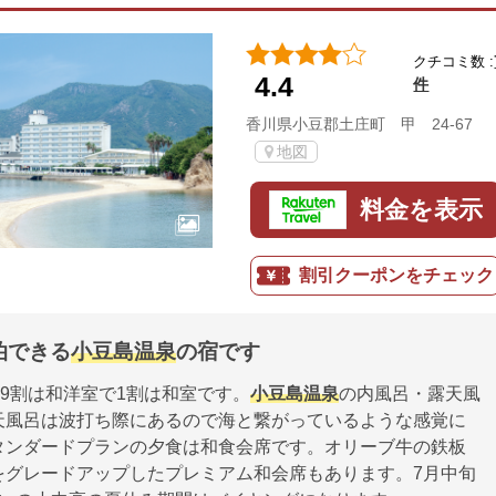
クチコミ数 :
4.4
件
香川県小豆郡土庄町 甲 24-67
地図
料金を表示
割引クーポンをチェック
泊できる
小豆島温泉
の宿です
ち9割は和洋室で1割は和室です。
小豆島温泉
の内風呂・露天風
天風呂は波打ち際にあるので海と繋がっているような感覚に
タンダードプランの夕食は和食会席です。オリーブ牛の鉄板
をグレードアップしたプレミアム和会席もあります。7月中旬