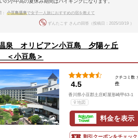
ぱいの小中高の夏休み期間はバイキングになります。
問：
小豆島温泉
で女子一人旅におすすめの宿を教えて
ずんたこす さんの回答（投稿日：2025/10/19 ）
温泉 オリビアン小豆島 夕陽ヶ丘
 ＜小豆島＞
クチコミ数 :
4.5
件
香川県小豆郡土庄町屋形崎甲63-1
地図
料金を表示
割引クーポンをチェック