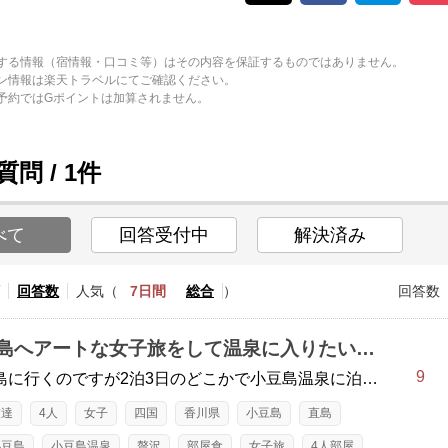
する情報（宿情報・口コミ等）はその内容を保証するものではありません。
ン情報は楽天トラベルにてご確認ください。
予約ではGポイントは加算されません。
問 / 1件
べて
回答受付中
解決済み
回答数
人気（
7日間
総合
）
回答数
直島へアートな女子旅をして温泉に入りたい。小豆島で部屋食が出来るホテルや旅館を教えて
9
直島に行くのですが2泊3日のどこかで小豆島温泉に泊まりたいです。4人の女子旅なのですが、ちょっと贅沢して部屋食が出来る温泉宿を考えているのですが、そんなことが出来るホテルや教えて下さい。4人一緒の部屋が希望ですが、難しいようならツインの2部屋でも良いです。
友達
4人
女子
四国
香川県
小豆島
直島
小豆島
小豆島温泉
贅沢
部屋食
女子旅
4人部屋