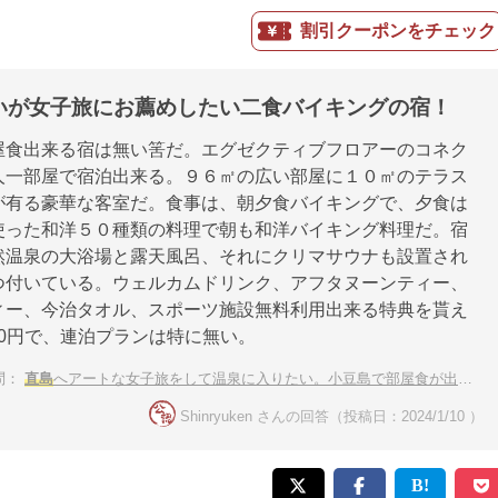
割引クーポンをチェック
いが女子旅にお薦めしたい二食バイキングの宿！
屋食出来る宿は無い筈だ。エグゼクティブフロアーのコネク
人一部屋で宿泊出来る。９６㎡の広い部屋に１０㎡のテラス
が有る豪華な客室だ。食事は、朝夕食バイキングで、夕食は
使った和洋５０種類の料理で朝も和洋バイキング料理だ。宿
然温泉の大浴場と露天風呂、それにクリマサウナも設置され
つ付いている。ウェルカムドリンク、アフタヌーンティー、
ィー、今治タオル、スポーツ施設無料利用出来る特典を貰え
500円で、連泊プランは特に無い。
問：
直島
へアートな女子旅をして温泉に入りたい。小豆島で部屋食が出来るホテルや旅館を教えて
Shinryuken さんの回答（投稿日：2024/1/10 ）