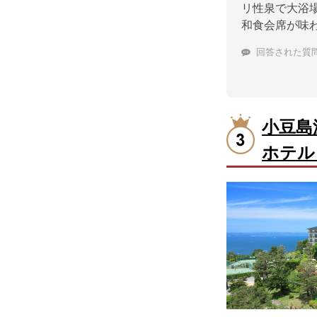
リ性泉で大浴
和食会席が味
回答された質
小豆島
ホテル