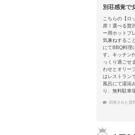
別荘感覚で
こちらの【ロッ
席！選べる贅
ー用ホットプ
気兼ねするこ
にてBBQ料
す。キッチン
っくり過ごせ
わせとオリー
はレストラン
風呂にて湯浴
り、無料駐車
回答された質