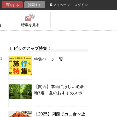
回答する
質問する
マイページ
ログイン
す
特集を見る
ピックアップ特集！
11
特集ページ一覧
【関西】本当に涼しい避暑
地7選 夏のおすすめスポッ
ト＆温泉宿
【2025】関西でカニ食べ放