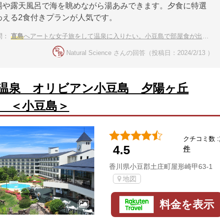
場や露天風呂で海を眺めながら湯あみできます。夕食に特選
わえる2食付きプランが人気です。
問：
直島
へアートな女子旅をして温泉に入りたい。小豆島で部屋食が出来るホテルや旅館を教えて
Natural Science さんの回答（投稿日：2024/2/13 ）
温泉 オリビアン小豆島 夕陽ヶ丘
 ＜小豆島＞
クチコミ数 :
4.5
件
香川県小豆郡土庄町屋形崎甲63-1
地図
料金を表示