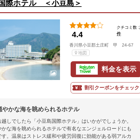
国際ホテル ＜小豆島＞
クチコミ数 :
4.4
件
香川県小豆郡土庄町 甲 24-67
地図
料金を表示
割引クーポンをチェック
穏やかな海を眺められるホテル
お越しでしたら「小豆島国際ホテル」はいかがでしょうか。
やかな海を眺められるホテルで有名なエンジェルロードにも
です。温泉はストレス緩和や疲労回復に効能がある弱アルカ