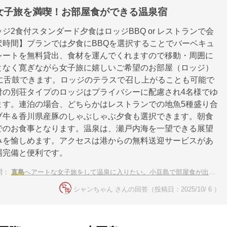
女子旅を満喫！お部屋食ができる温泉宿
ジ2食付スタンダード夕食はロッジBBQ or レストランで会
沢時間】プランでは夕食にBBQを選択することでバーベキュ
レートを無料貸出、食材を運んでくれますので移動・周囲に
となく寛ぎながら女子旅に嬉しいご希望のお部屋（ロッジ）
理に舌鼓できます。ロッジのテラスで召し上がることも可能で
付の別荘タイプのロッジはプライバシーに配慮され4名様でゆ
ます。連泊の場合、どちらかはレストランでの地魚5種盛り合
ブ牛＆香川県産豚のしゃぶしゃぶ夕食も選択できます。朝食
でのお食事となります。温泉は、瀬戸内海を一望できる展望
みを愉しめます。アクセスは港からの無料送迎サービスがあ
場完備と便利です。
問：
直島
へアートな女子旅をして温泉に入りたい。小豆島で部屋食が出来るホテルや旅館を教えて
シャンちゃん さんの回答（投稿日：2025/10/ 6 ）