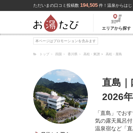
194,505
ただいまの口コミ投稿数
件！温泉からはじ
エリアから探す
本ページはプロモーションを含みます
トップ
四国
香川県
高松・東讃
高松・屋島
直島｜
202
「直島」でおす
気の露天風呂付
温泉宿など「直