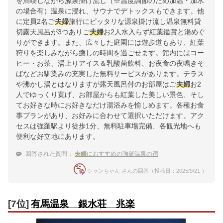
を満喫しながら源泉掛け流し（※温度調節のため加温・加水
の場合有）温泉に浸れ、サウナでデトックスもできます。他
に定員2名ご
夫婦
旅行にピッタリな源泉掛け流し温泉無料貸
切露天風呂が3つありご
夫婦
お2人水入らず紅葉鑑賞と湯めぐ
りができます。また、広々した庭園には遊歩道もあり、紅葉
狩りを楽しみながら癒しの時間を過ごせます。館内にはコー
ヒー・お茶、湯上りアイス＆乳酸菌飲料、お夜食の夜鳴きそ
ばなどお馴染みの充実した無料サービスがあります。テラス
や沸かし湯とはなりますが露天風呂付のお部屋はご
夫婦
お2
人でゆっくり寛げ、お部屋からも紅葉した美しい景色、そし
てお好きな時にお好きなだけ湯浴みを愉しめます。各種お食
事プランがあり、お好みに合わせて選択いただけます。アク
セスは強羅駅より徒歩1分、無料駐車場完備、各観光地へも
便利な好立地にあります。
回答された質問：
夫婦
におすすめの強羅温泉の宿
シャンちゃん さんの回答（投稿日：2025/9/21 ）
[7位]
有馬温泉 銀水荘 兆楽