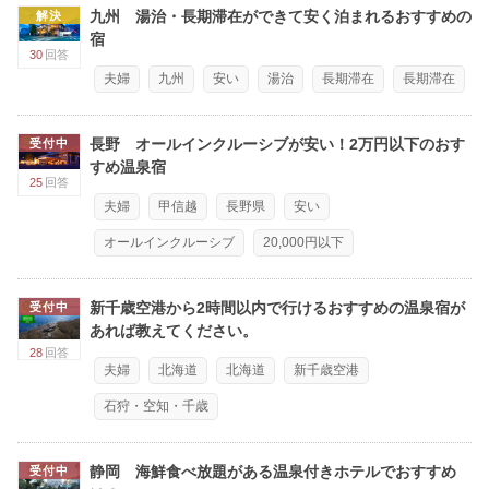
九州 湯治・長期滞在ができて安く泊まれるおすすめの
解決
宿
30
回答
夫婦
九州
安い
湯治
長期滞在
長期滞在
長野 オールインクルーシブが安い！2万円以下のおす
受付中
すめ温泉宿
25
回答
夫婦
甲信越
長野県
安い
オールインクルーシブ
20,000円以下
新千歳空港から2時間以内で行けるおすすめの温泉宿が
受付中
あれば教えてください。
28
回答
夫婦
北海道
北海道
新千歳空港
石狩・空知・千歳
静岡 海鮮食べ放題がある温泉付きホテルでおすすめ
受付中