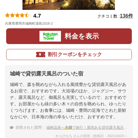
4.7
136件
クチコミ数 :
兵庫県豊岡市城崎町湯島1016-2
地図
料金を表示
割引クーポンをチェック
城崎で貸切露天風呂のついた宿
城崎で、森を眺めながら入れる風情豊かな貸切露天風呂があ
るお宿で、おすすめです。大浴場のほか、ジャグジー、サウ
ナ、露天風呂など、御風呂も充実しているので、おすすめで
す。お部屋からも緑の多い木々の自然を眺められ、ゆったり
くつろげます。お食事には、城崎・豊岡の近海でとれた新鮮
なかにや、日本海の海の幸をいただけ、おすすめです。
回答された質問：
城崎温泉へ
夫婦
で旅行！風情ある貸切露天風呂の宿
わらびもち さんの回答（投稿日：2021/10/24 ）