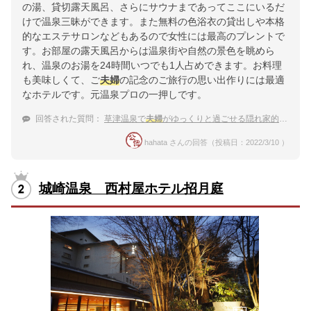
の湯、貸切露天風呂、さらにサウナまであってここにいるだ
けで温泉三昧ができます。また無料の色浴衣の貸出しや本格
的なエステサロンなどもあるので女性には最高のプレントで
す。お部屋の露天風呂からは温泉街や自然の景色を眺めら
れ、温泉のお湯を24時間いつでも1人占めできます。お料理
も美味しくて、ご
夫婦
の記念のご旅行の思い出作りには最適
なホテルです。元温泉プロの一押しです。
回答された質問：
草津温泉で
夫婦
がゆっくりと過ごせる隠れ家的旅館
hahata さんの回答（投稿日：2022/3/10 ）
城崎温泉 西村屋ホテル招月庭