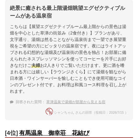
絶景に癒される最上階湯畑眺望エグゼクティブル
ームがある温泉宿
こちらは【展望エグゼクティブルーム最上階からの景色は湯
畑を中心とした草津の街並み（2食付き）】プランがあり、
文字通り、湯畑は然ることながら温泉街まで一望でき展望重
視をご希望の方にピッタリの温泉宿です。夜にはライトアッ
プされる幻想的な湯畑及び温泉街の景色を独占！お部屋に備
えられたネスプレッソマシンを使ってコーヒーを片手にお好
きなだけご
夫婦
お2人きりでご覧いただけます。更に酒を嗜
まれる方には嬉しい【ラウンジさくら】にて湯畑を観ながら
日本酒・ワインサーバーを愉しむこともでき使用可能なコイ
ンのプレゼント付です。お料理は和風コース料理を召し上が
れます。
回答された質問：
草津温泉で湯畑が部屋から見える宿
シャンちゃん さんの回答（投稿日：2026/7/15 ）
[4位]
有馬温泉 御幸荘 花結び