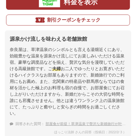
料金を表示
割引クーポンをチェック
源泉かけ流しを味わえる老舗旅館
奈良屋は、草津温泉のシンボルとも言える湯畑近くにあり、
効能豊かな温泉を源泉かけ流しにてお楽しみいただける温泉
宿。豪華な調度品などを揃え、贅沢な気分を漫喫していただ
ける高級旅館です。ご
夫婦
お二人でゆったりとお寛ぎいただ
けるハイクラスなお部屋もありますので、新婚旅行でのご利
用にもお薦め。また、北関東の特産品や群馬県ならではの食
材を活かした極上のお料理も宿の自慢で、お部屋食にてお召
し上がりいただけますから、新婚だからこその大切な時間を
誰にも邪魔させません。他とは違うワンランク上の温泉旅館
にて、たっぷりと癒やしと安らぎの時間をお過ごしくださ
い。
回答された質問：
部屋食が前提！草津温泉で贅沢な新婚旅行が叶う宿は？
ほっこり法師 さんの回答（投稿日：2022/2/ 3 ）