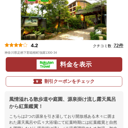
4.2
72件
クチコミ数 :
神奈川県足柄下郡箱根町強羅1300-34
地図
料金を表示
割引クーポンをチェック
風情溢れる散歩道や庭園、源泉掛け流し露天風呂
から紅葉鑑賞！
こちらは2つの源泉を引き湯しており開放感ある木々に囲ま
れた露天風呂や広々大浴場にて紅葉時期には紅葉鑑賞と自然