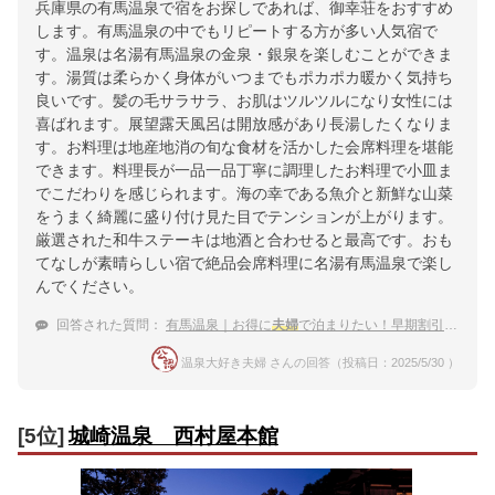
兵庫県の有馬温泉で宿をお探しであれば、御幸荘をおすすめ
します。有馬温泉の中でもリピートする方が多い人気宿で
す。温泉は名湯有馬温泉の金泉・銀泉を楽しむことができま
す。湯質は柔らかく身体がいつまでもポカポカ暖かく気持ち
良いです。髪の毛サラサラ、お肌はツルツルになり女性には
喜ばれます。展望露天風呂は開放感があり長湯したくなりま
す。お料理は地産地消の旬な食材を活かした会席料理を堪能
できます。料理長が一品一品丁寧に調理したお料理で小皿ま
でこだわりを感じられます。海の幸である魚介と新鮮な山菜
をうまく綺麗に盛り付け見た目でテンションが上がります。
厳選された和牛ステーキは地酒と合わせると最高です。おも
てなしが素晴らしい宿で絶品会席料理に名湯有馬温泉で楽し
んでください。
回答された質問：
有馬温泉｜お得に
夫婦
で泊まりたい！早期割引が使える宿のおすすめは？
温泉大好き夫婦 さんの回答（投稿日：2025/5/30 ）
[5位]
城崎温泉 西村屋本館