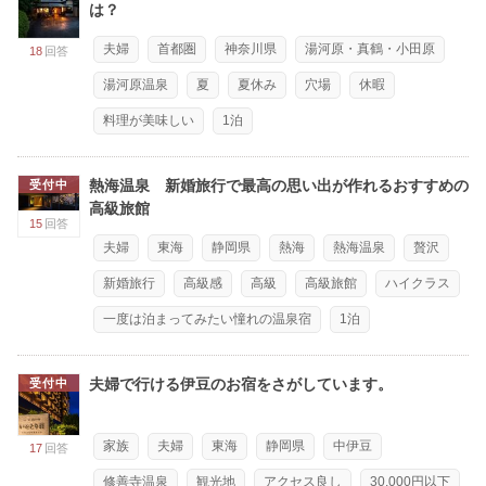
は？
夫婦
首都圏
神奈川県
湯河原・真鶴・小田原
18
回答
湯河原温泉
夏
夏休み
穴場
休暇
料理が美味しい
1泊
熱海温泉 新婚旅行で最高の思い出が作れるおすすめの
受付中
高級旅館
15
回答
夫婦
東海
静岡県
熱海
熱海温泉
贅沢
新婚旅行
高級感
高級
高級旅館
ハイクラス
一度は泊まってみたい憧れの温泉宿
1泊
夫婦で行ける伊豆のお宿をさがしています。
受付中
家族
夫婦
東海
静岡県
中伊豆
17
回答
修善寺温泉
観光地
アクセス良し
30,000円以下