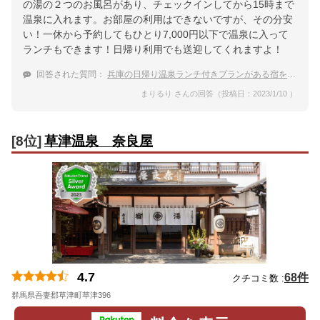
の湯の２つのお風呂があり、チェックインしてから15時まで
温泉に入れます。お部屋の利用はできないですが、その分安
い！一休から予約してもひとり7,000円以下で温泉に入って
ランチもできます！日帰り利用でも送迎してくれますよ！
回答された質問：
兵庫の日帰り温泉ランチ付きプランがある宿を教えて！
まりるり さんの回答（投稿日：2023/1/10 ）
[8位]
草津温泉 奈良屋
4.7
68件
クチコミ数 :
群馬県吾妻郡草津町草津396
地図