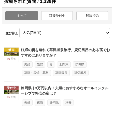
投稿された質問 / 1,339件
すべて
回答受付中
解決済み
並び替え
妊婦の妻を連れて草津温泉旅行。貸切風呂のある宿でお
解決
すすめはありますか？
30
回答
夫婦
妊婦
妻
北関東
群馬県
草津・尻焼・花敷
草津温泉
貸切風呂
静岡県｜3万円以内！夫婦におすすめなオールインクル
受付中
ーシブで格安の宿は？
16
回答
夫婦
東海
静岡県
格安