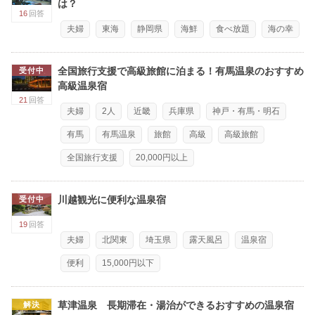
は？
16
回答
夫婦
東海
静岡県
海鮮
食べ放題
海の幸
全国旅行支援で高級旅館に泊まる！有馬温泉のおすすめ
受付中
高級温泉宿
21
回答
夫婦
2人
近畿
兵庫県
神戸・有馬・明石
有馬
有馬温泉
旅館
高級
高級旅館
全国旅行支援
20,000円以上
川越観光に便利な温泉宿
受付中
19
回答
夫婦
北関東
埼玉県
露天風呂
温泉宿
便利
15,000円以下
草津温泉 長期滞在・湯治ができるおすすめの温泉宿
解決