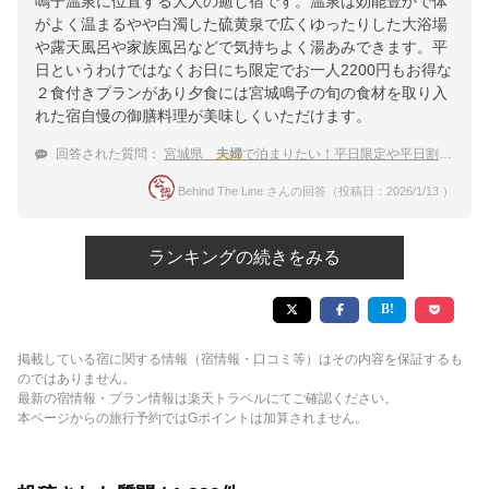
鳴子温泉に位置する大人の癒し宿です。温泉は効能豊かで体
がよく温まるやや白濁した硫黄泉で広くゆったりした大浴場
や露天風呂や家族風呂などで気持ちよく湯あみできます。平
日というわけではなくお日にち限定でお一人2200円もお得な
２食付きプランがあり夕食には宮城鳴子の旬の食材を取り入
れた宿自慢の御膳料理が美味しくいただけます。
回答された質問：
宮城県
夫婦
で泊まりたい！平日限定や平日割のあるおすすめ温泉宿
Behind The Line さんの回答（投稿日：2026/1/13 ）
ランキングの続きをみる
掲載している宿に関する情報（宿情報・口コミ等）はその内容を保証するも
のではありません。
最新の宿情報・プラン情報は楽天トラベルにてご確認ください。
本ページからの旅行予約ではGポイントは加算されません。