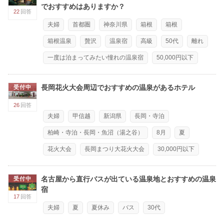
でおすすめはありますか？
22
回答
夫婦
首都圏
神奈川県
箱根
箱根
箱根温泉
贅沢
温泉宿
高級
50代
離れ
一度は泊まってみたい憧れの温泉宿
50,000円以下
長岡花火大会周辺でおすすめの温泉があるホテル
受付中
26
回答
夫婦
甲信越
新潟県
長岡・寺泊
柏崎・寺泊・長岡・魚沼（湯之谷）
8月
夏
花火大会
長岡まつり大花火大会
30,000円以下
名古屋から直行バスが出ている温泉地とおすすめの温泉
受付中
宿
17
回答
夫婦
夏
夏休み
バス
30代