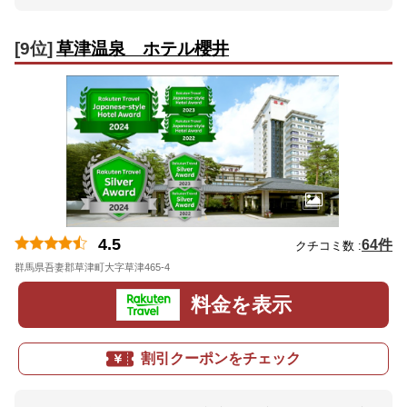
[9位]
草津温泉 ホテル櫻井
4.5
64件
クチコミ数 :
群馬県吾妻郡草津町大字草津465-4
地図
料金を表示
割引クーポンをチェック