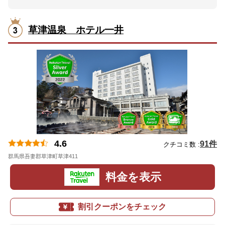
草津温泉 ホテル一井
4.6
91件
クチコミ数 :
群馬県吾妻郡草津町草津411
地図
料金を表示
割引クーポンをチェック