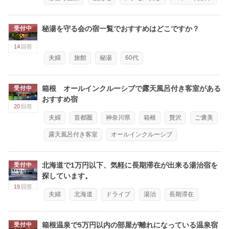
秘湯を守る会の宿一覧でおすすめはどこですか？
受付中
14
回答
夫婦
旅館
秘湯
60代
箱根 オールインクルーシブで露天風呂付き客室がある
受付中
おすすめ宿
20
回答
夫婦
首都圏
神奈川県
箱根
贅沢
ご褒美
露天風呂付き客室
オールインクルーシブ
北海道で1万円以下、気軽に長期滞在が出来る湯治宿を
受付中
探しています。
19
回答
夫婦
北海道
ドライブ
湯治
長期滞在
箱根温泉で5万円以内の部屋が離れになっている温泉宿
受付中