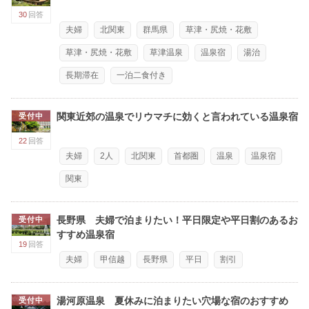
30
回答
夫婦
北関東
群馬県
草津・尻焼・花敷
草津・尻焼・花敷
草津温泉
温泉宿
湯治
長期滞在
一泊二食付き
関東近郊の温泉でリウマチに効くと言われている温泉宿
受付中
22
回答
夫婦
2人
北関東
首都圏
温泉
温泉宿
関東
長野県 夫婦で泊まりたい！平日限定や平日割のあるお
受付中
すすめ温泉宿
19
回答
夫婦
甲信越
長野県
平日
割引
湯河原温泉 夏休みに泊まりたい穴場な宿のおすすめ
受付中