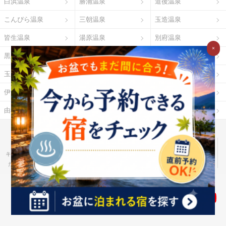
白浜温泉
勝浦温泉
道後温泉
こんぴら温泉
三朝温泉
玉造温泉
皆生温泉
湯原温泉
別府温泉
×
黒川温泉
霧島温泉
酸ヶ湯温泉
玉川温泉
日光湯元温泉
箱根温泉
伊勢・鳥羽温泉
志摩温泉
大歩危祖谷温泉
由布院温泉
熱海温泉
指宿温泉
お湯たびとは
ご利用ガイド
Ｇポイント
Ｇランキング
だれどこ
ocruyo
お湯たび
わたしと、暮らし。
キテミヨ
ベストオイシー
モノスポ
野に行く。
カウナラ
ミツケヨ
たびゆかし
Ｇ-Ranking 推し活
食pin by Ｇ-Ranking
ハーブ酒のススメ