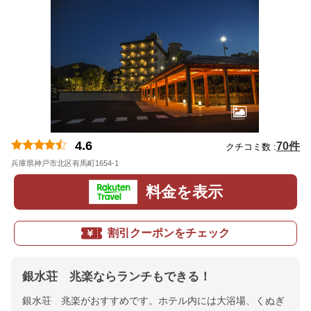
4.6
70件
クチコミ数 :
兵庫県神戸市北区有馬町1654-1
地図
料金を表示
割引クーポンをチェック
銀水荘 兆楽ならランチもできる！
銀水荘 兆楽がおすすめです。ホテル内には大浴場、くぬぎ