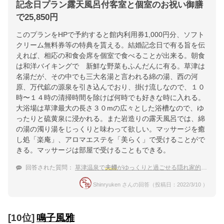
記念日プラン露天風呂付客室と個室のお祝い御膳
で25,850円
このプランをHPで予約すると館内利用券1,000円分、ソフト
クリーム無料券等の特典を貰える。結婚記念日で有る旨を伝
えれば、相応の和食会席を個室で食べることが出来る。朝食
は和洋バイキングで 新鮮な野菜もふんだんに有る。草津は
名湯だが、その中でも三大名湯と言われる綿の湯、西の河
原、万代鉱の源泉を引き込んでおり、掛け流しなので、１０
時〜１４時の清掃時間を除けば何時でも好きな時に入れる。
大浴場は草津最大の長さ３０mの広々とした浴槽なので、ゆ
ったりと硫黄泉に浸かれる。また岩造りの露天風呂では、綿
の湯の濁り湯をじっくりと味わって欲しい。マッサージを癒
し処「楽庵」、アロマエステを「美らく」で受けることがで
きる。マッサージは部屋で受けることもできる。
回答された質問：
草津温泉で
夫婦
がゆっくりと過ごせる隠れ家的旅館
Shinryuken さんの回答（投稿日：2022/3/10 ）
[10位]
鳴子風雅