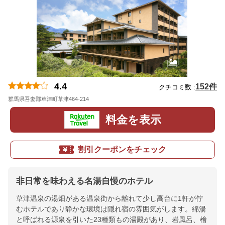
4.4
152件
クチコミ数 :
群馬県吾妻郡草津町草津464-214
地図
料金を表示
割引クーポンをチェック
非日常を味わえる名湯自慢のホテル
草津温泉の湯畑がある温泉街から離れて少し高台に1軒が佇
むホテルであり静かな環境は隠れ宿の雰囲気がします。綿湯
と呼ばれる源泉を引いた23種類もの湯殿があり、岩風呂、檜