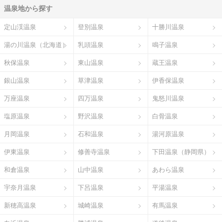
温泉地から探す
定山渓温泉
登別温泉
十勝川温泉
湯の川温泉（北海道）
乳頭温泉
鳴子温泉
秋保温泉
東山温泉
蔵王温泉
銀山温泉
草津温泉
伊香保温泉
万座温泉
四万温泉
鬼怒川温泉
塩原温泉
野沢温泉
白骨温泉
月岡温泉
石和温泉
湯河原温泉
伊東温泉
修善寺温泉
下田温泉（静岡県）
和倉温泉
山中温泉
あわら温泉
宇奈月温泉
下呂温泉
平湯温泉
新穂高温泉
城崎温泉
有馬温泉