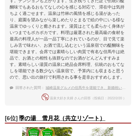
す。テンションも上がります。生き残ってきた証で伝統の醍
醐味でもあるおもてなしの心を感じる対応で、滞在中は気持
ちよく過ごせます。温泉は竹林の風情を感じる湯があった
り、庭園を望みながら楽しめたりとまるで絵の中にいる様な
温泉でゆっくりと癒されます。湯質はとても柔らかく身体が
いつまでもポカポカです。料理は厳選された最高級の食材を
最高の料理人が一品一品丁寧にされているのが、目で見て楽
しみ舌で味わい、お酒で流し込むという温泉宿での醍醐味を
堪能できます。会席では素晴らしい肉質で有名な但馬牛は絶
品で、お酒との相性も抜群なのでお酒がどんどんすすみま
す。素晴らしい湯質の温泉に絶品会席料理、伝統のおもてな
しを堪能できる数少ない温泉宿で、予算内にも収まると思う
ので、思い出の旅行で利用される事を是非おすすめします。
回答された質問：
城崎温泉グルメの但馬牛を堪能でき、新婚祝いもできる贅沢な温泉旅館
温泉大好き夫婦 さんの回答（投稿日：2022/2/20 ）
[6位]
季の湯 雪月花（共立リゾート）