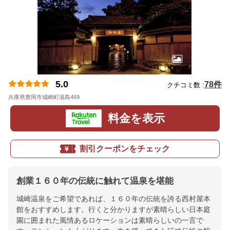
5.0
78件
クチコミ数 :
兵庫県豊岡市城崎町湯島469
地図
料金を表示
割引クーポンをチェック
創業１６０年の伝統に触れて温泉を堪能
城崎温泉をご希望であれば、１６０年の伝統を誇る西村屋本
館をおすすめします。行くと分かりますが素晴らしい日本庭
園に囲まれた風情あるロケーションは素晴らしいの一言で