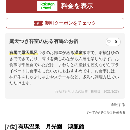
料金を表示
割引クーポンをチェック
露天つき客室のある有馬のお宿
0
有馬
で
露天風呂
つきのお部屋がある
温泉
旅館で、浴槽はひの
きでできており、香りを楽しみながら入浴を楽しめます。お
食事は部屋食でいただけ、まわりとの接触を控えながらプラ
イベートに食事をしたい方にもおすすめです。お食事には、
神戸牛をしゃぶしゃぶやステーキなど、多彩な調理方法でい
ただけます。
わらびもち さんの回答（投稿日：2021/1/27）
通報する
すべてのクチコミ(1 件)をみる
[7位]
有馬温泉 月光園 鴻朧館