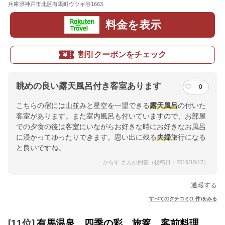
兵庫県神戸市北区有馬町ウツギ谷1663
地図
料金を表示
割引クーポンをチェック
眺めの良い露天風呂付き客室あります
0
こちらの宿には山並みと星空を一望できる
露天風呂
の付いた
客室があります。また室内風呂も付いていますので、お部屋
での夕食の後は客室にいながらお好きな時にお好きなお風呂
に浸かってゆったりできます。思い出に残る
夫婦
旅行になる
と良いですね。
からす さんの回答（投稿日：2019/10/17）
通報する
すべてのクチコミ(1 件)をみる
[11位]
有馬温泉 四季の彩 旅篭 客前料理