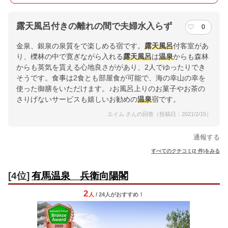
露天風呂付きの離れの間で夫婦水入らず
0
金泉、銀泉の泉質をで楽しめる宿です。
露天風呂
付客室があ
り、櫟林の中で寛ぎながら入れる
露天風呂
は
温泉
からも森林
からも英気を貰える心地良さががあり、2人でゆったりでき
そうです。食事は2食とも部屋食が可能で、海の幸山の幸を
使った御膳をいただけます。♪お風呂上りのお菓子やお茶の
さりげないサービスも嬉しいお勧めの
温泉
宿です。
エイム さんの回答（投稿日：2021/2/15）
通報する
すべてのクチコミ(2 件)をみる
[4位]
有馬温泉 兵衛向陽閣
2
人
/ 24人
が
おすすめ！