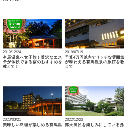
2019/12/24
2019/07/19
有馬温泉へ女子旅！贅沢なエス
予算4万円以内でリッチな雰囲気
テが体験できる宿のおすすめを
が味わえる有馬温泉の旅館を教
教えて！
えて
2023/03/21
2022/12/23
美味しい料理が楽しめる有馬温
露天風呂を楽しみにしている孫