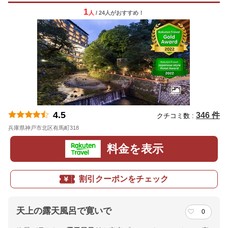
1
人
/ 24人
が
おすすめ！
4.5
346 件
クチコミ数 :
兵庫県神戸市北区有馬町318
地図
料金を表示
割引クーポンをチェック
天上の露天風呂で寛いで
0