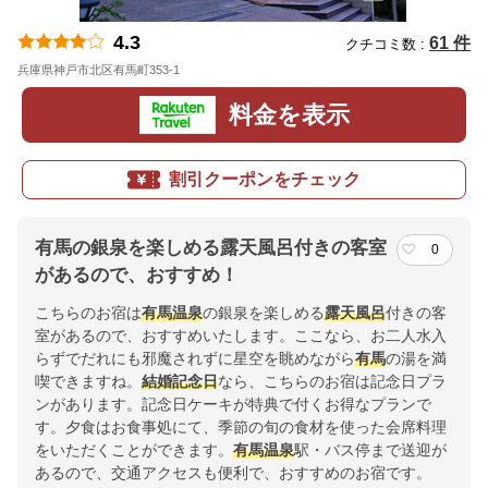
4.3
61 件
クチコミ数 :
兵庫県神戸市北区有馬町353-1
地図
料金を表示
割引クーポンをチェック
有馬の銀泉を楽しめる露天風呂付きの客室
0
があるので、おすすめ！
こちらのお宿は
有馬
温泉
の銀泉を楽しめる
露天風呂
付きの客
室があるので、おすすめいたします。ここなら、お二人水入
らずでだれにも邪魔されずに星空を眺めながら
有馬
の湯を満
喫できますね。
結婚記念日
なら、こちらのお宿は記念日プラ
ンがあります。記念日ケーキが特典で付くお得なプランで
す。夕食はお食事処にて、季節の旬の食材を使った会席料理
をいただくことができます。
有馬
温泉
駅・バス停まで送迎が
あるので、交通アクセスも便利で、おすすめのお宿です。