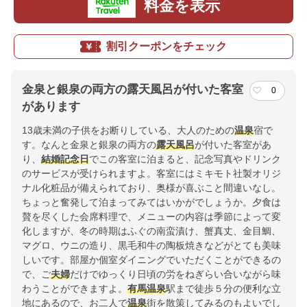
料金を表示
割引クーポンをチェック
金泉と銀泉の両方の露天風呂が付いた客室
0
があります
13歳未満の子供をお断りしている、大人のための
温泉
宿で
す。なんと金泉と銀泉の両方の
露天風呂
が付いた客室があ
り、
結婚記念日
でこの客室に泊まると、記念写真やドリンク
のサービスが受けられますよ。客室にはミキモト社製オリジ
ナル化粧品が備えられており、奥様が喜ぶこと間違いなし。
ちょっと奮発して泊まってみてはいかがでしょうか。夕食は
贅を尽くした会席料理で、メニューの内容は季節によって変
化しますが、冬の時期はふぐの南蛮漬け、蟹真丈、金目鯛、
マグロ、ウニの造り、黒毛和牛の陶板焼きなどがとても美味
しいです。部屋か個室ダイニングでいただくことができるの
で、ご
夫婦
だけでゆっくり日頃の労をねぎらい合いながら味
わうことができますよ。
有馬
温泉
駅まで徒歩５分の便利な立
地にあるので、お二人で
温泉
街を散策してみるのもよいでし