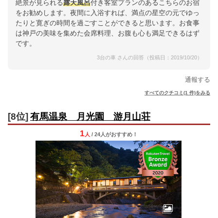
絶景が見られる
露天風呂
付き客室プランのあるこちらのお宿
をお勧めします。夜間に入浴すれば、満点の星空の元でゆっ
たりと寛ぎの時間を過ごすことができると思います。お食事
は神戸の美味を集めた会席料理、お腹も心も満足できるはず
です。
3台の車 さんの回答（投稿日：2019/10/20）
通報する
すべてのクチコミ(1 件)をみる
[8位]
有馬温泉 月光園 游月山荘
1
人
/ 24人
が
おすすめ！