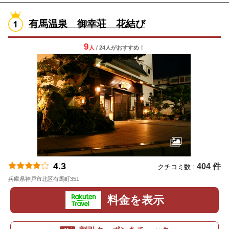
有馬温泉 御幸荘 花結び
9
人
/ 24人
が
おすすめ！
4.3
404 件
クチコミ数 :
兵庫県神戸市北区有馬町351
地図
料金を表示