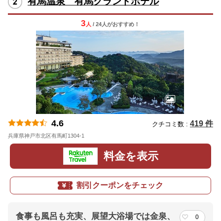
有馬温泉 有馬グランドホテル
3
人
/ 24人
が
おすすめ！
4.6
419 件
クチコミ数 :
兵庫県神戸市北区有馬町1304-1
地図
料金を表示
割引クーポンをチェック
食事も風呂も充実、展望大浴場では金泉、
0