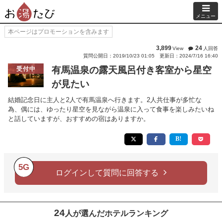
メニュー
本ページはプロモーションを含みます
3,899
24
View
人回答
質問公開日：2019/10/23 01:05
更新日：2024/7/16 16:40
有馬温泉の露天風呂付き客室から星空
受付中
が見たい
結婚記念日に主人と2人で有馬温泉へ行きます。2人共仕事が多忙な
為、偶には、ゆったり星空を見ながら温泉に入って食事を楽しみたいね
と話していますが、おすすめの宿はありますか。
5G
ログインして質問に回答する
24
人が選んだホテルランキング