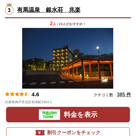
有馬温泉 銀水荘 兆楽
2
人
/ 24人
が
おすすめ！
4.6
385 件
クチコミ数 :
兵庫県神戸市北区有馬町1654-1
地図
料金を表示
割引クーポンをチェック