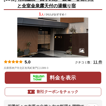
と全室金泉露天付の湯籠り宿
1
人
/ 24人
が
おすすめ！
5.0
11 件
クチコミ数 :
兵庫県神戸市北区有馬町東門口1389-3
地図
料金を表示
割引クーポンをチェック