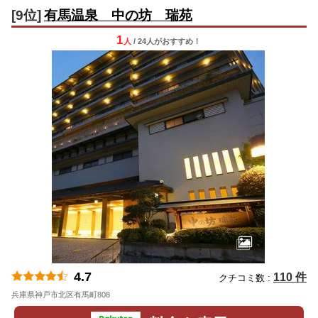
[9位]
有馬温泉 中の坊 瑞苑
1
人
/ 24人
が
おすすめ！
4.7
110 件
クチコミ数 :
兵庫県神戸市北区有馬町808
地図