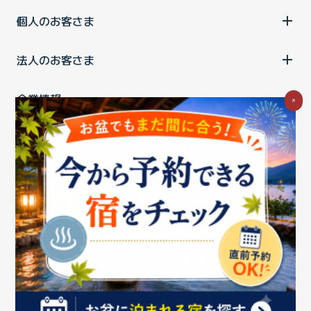
個人のお客さま
法人のお客さま
企業情報
×
ご利用中の方
お問い合わせ
消費税の表示
ウェブアクセシビリティの取り組み
個人情報保護ポリシー
プライバシーポータル
Cookieポリシー
特定商取引法に基づく表記
情報セキュリティ基本方針
商標について
BIGLOBEトップ