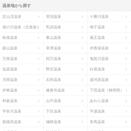
温泉地から探す
定山渓温泉
登別温泉
十勝川温泉
湯の川温泉（北海道）
乳頭温泉
鳴子温泉
秋保温泉
東山温泉
蔵王温泉
銀山温泉
草津温泉
伊香保温泉
万座温泉
四万温泉
鬼怒川温泉
塩原温泉
野沢温泉
白骨温泉
月岡温泉
石和温泉
湯河原温泉
伊東温泉
修善寺温泉
下田温泉（静岡県）
和倉温泉
山中温泉
あわら温泉
宇奈月温泉
下呂温泉
平湯温泉
新穂高温泉
城崎温泉
有馬温泉