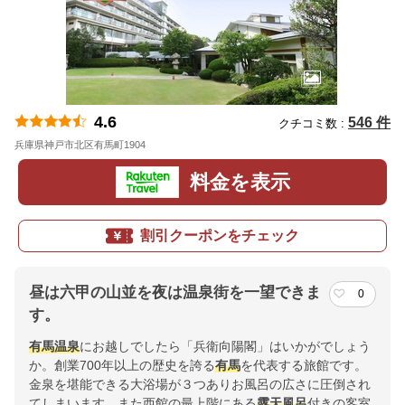
4.6
546 件
クチコミ数 :
兵庫県神戸市北区有馬町1904
地図
料金を表示
割引クーポンをチェック
昼は六甲の山並を夜は温泉街を一望できま
0
す。
有馬
温泉
にお越しでしたら「兵衛向陽閣」はいかがでしょう
か。創業700年以上の歴史を誇る
有馬
を代表する旅館です。
金泉を堪能できる大浴場が３つありお風呂の広さに圧倒され
てしまいます。また西館の最上階にある
露天風呂
付きの客室