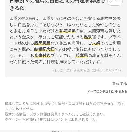
四季折々の有馬の自然と旬の料理を満喫で
0
きる宿
四季の彩旅篭は、四季折々にその色合いを変える裏六甲の美
しい自然を身近に感じながら、ゆったりとした癒やしのひと
ときをお過ごしいただける
有馬
温泉
の宿。太閤秀吉も愛した
という金泉を、存分にご堪能いただける
温泉
宿です。プラベ
ート感のある
露天風呂
付き客室も完備し、ご
夫婦
でのご利用
にもお薦め。
結婚記念日
でのお祝い旅行にもぴったりでしょ
う。また、お
食事付き
プランでは、
兵庫県
の地元食材をふん
だんに使った旬のお料理を満喫していただけます。
ほっこり法師 さんの回答（投稿日：2023/7/ 2）
通報する
すべてのクチコミ(1 件)をみる
掲載している宿に関する情報（宿情報・口コミ等）はその内容を保証するも
のではありません。
最新の宿情報・プラン情報は楽天トラベルにてご確認ください。
本ページからの旅行予約ではGポイントは加算されません。