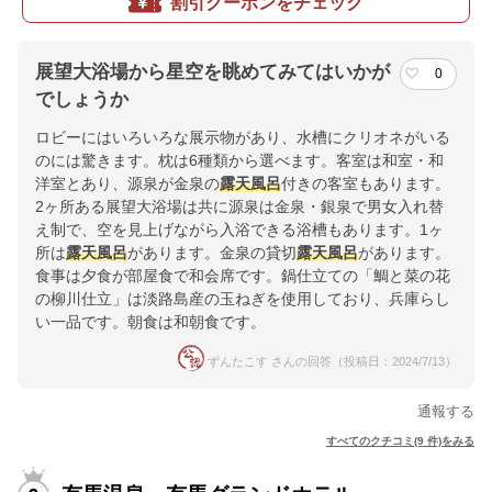
割引クーポンをチェック
展望大浴場から星空を眺めてみてはいかが
0
でしょうか
ロビーにはいろいろな展示物があり、水槽にクリオネがいる
のには驚きます。枕は6種類から選べます。客室は和室・和
洋室とあり、源泉が金泉の
露天風呂
付きの客室もあります。
2ヶ所ある展望大浴場は共に源泉は金泉・銀泉で男女入れ替
え制で、空を見上げながら入浴できる浴槽もあります。1ヶ
所は
露天風呂
があります。金泉の貸切
露天風呂
があります。
食事は夕食が部屋食で和会席です。鍋仕立ての「鯛と菜の花
の柳川仕立」は淡路島産の玉ねぎを使用しており、兵庫らし
い一品です。朝食は和朝食です。
ずんたこす さんの回答（投稿日：2024/7/13）
通報する
すべてのクチコミ(9 件)をみる