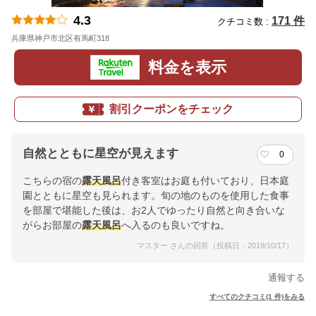
4.3
171 件
クチコミ数 :
兵庫県神戸市北区有馬町318
地図
料金を表示
割引クーポンをチェック
自然とともに星空が見えます
0
こちらの宿の
露天風呂
付き客室はお庭も付いており、日本庭
園とともに星空も見られます。旬の地のものを使用した食事
を部屋で堪能した後は、お2人でゆったり自然と向き合いな
がらお部屋の
露天風呂
へ入るのも良いですね。
マスター さんの回答（投稿日：2019/10/17）
通報する
すべてのクチコミ(1 件)をみる