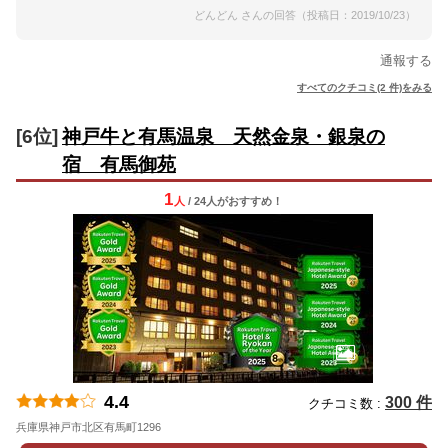
どんどん さんの回答（投稿日：2019/10/23）
通報する
すべてのクチコミ(2 件)をみる
[6位]
神戸牛と有馬温泉 天然金泉・銀泉の
宿 有馬御苑
1
人
/ 24人
が
おすすめ！
4.4
300 件
クチコミ数 :
兵庫県神戸市北区有馬町1296
地図