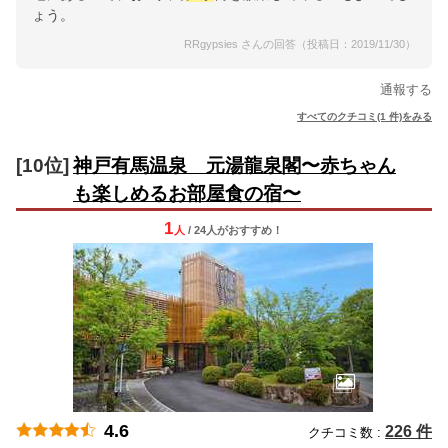
ょう。
RRgypsies さんの回答（投稿日：2019/11/30）
通報する
すべてのクチコミ(1 件)をみる
[10位]
神戸有馬温泉 元湯龍泉閣〜赤ちゃん
も楽しめるお部屋食の宿〜
1
人
/ 24人
が
おすすめ！
4.6
226 件
クチコミ数 :