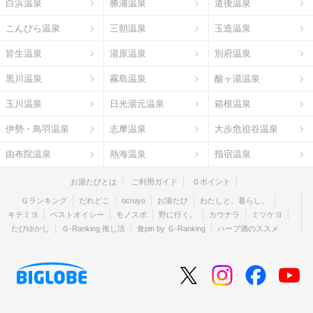
白浜温泉
勝浦温泉
道後温泉
こんぴら温泉
三朝温泉
玉造温泉
皆生温泉
湯原温泉
別府温泉
黒川温泉
霧島温泉
酸ヶ湯温泉
玉川温泉
日光湯元温泉
箱根温泉
伊勢・鳥羽温泉
志摩温泉
大歩危祖谷温泉
由布院温泉
熱海温泉
指宿温泉
お湯たびとは
ご利用ガイド
Ｇポイント
Ｇランキング
だれどこ
ocruyo
お湯たび
わたしと、暮らし。
キテミヨ
ベストオイシー
モノスポ
野に行く。
カウナラ
ミツケヨ
たびゆかし
Ｇ-Ranking 推し活
食pin by Ｇ-Ranking
ハーブ酒のススメ