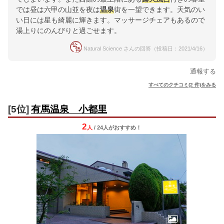
では昼は六甲の山並を夜は
温泉
街を一望できます。天気のい
い日には星も綺麗に輝きます。マッサージチェアもあるので
湯上りにのんびりと過ごせます。
Natural Science さんの回答（投稿日：2021/4/16）
通報する
すべてのクチコミ(2 件)をみる
[5位]
有馬温泉 小都里
2
人
/ 24人
が
おすすめ！