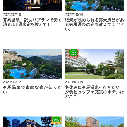
2023/02/10
2022/10/14
有馬温泉、訳ありプランで安く
絶景が眺められる露天風呂があ
泊まれる温泉宿を教えて！
る有馬温泉の宿を教えてくださ
い。
2020/06/12
2019/07/19
有馬温泉で素敵な宿が知りた
冬休みに有馬温泉へ行きたい！
い！
夕食ビュッフェ充実のホテルは
どこ？