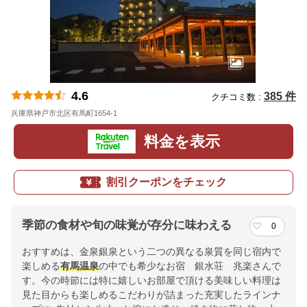
4.6
385 件
クチコミ数 :
兵庫県神戸市北区有馬町1654-1
地図
料金を表示
割引クーポンをチェック
季節の食材や旬の味覚が存分に味わえる
0
おすすめは、金泉銀泉という二つの異なる泉質を同じ宿内で
楽しめる
有馬
温泉
の中でも希少なお宿 銀水荘 兆楽さんで
す。今の時節には特に嬉しいお部屋で頂ける美味しい料理は
見た目からも楽しめるこだわりが詰まった充実したラインナ