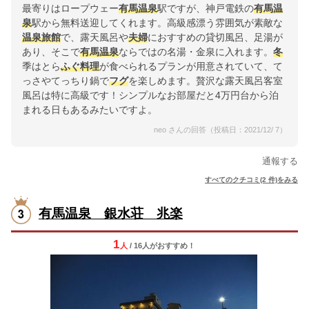
最寄りはロープウェー
有馬
温泉
駅ですが、神戸電鉄の
有馬
温
泉
駅から無料送迎してくれます。高級感漂う雰囲気が素敵な
温泉
旅館
で、露天風呂や
夫婦
におすすめの貸切風呂、足湯が
あり、そこで
有馬
温泉
ならではの名湯・金泉に入れます。
冬
季はとら
ふぐ料理
が食べられるプランが用意されていて、て
っさやてっちり鍋で
フグ
を楽しめます。贅沢な露天風呂客室
風呂は特に高級です！シンプルなお部屋だと4万円台から泊
まれる日もあるみたいですよ。
neo さんの回答（投稿日：2021/12/ 7）
通報する
すべてのクチコミ(2 件)をみる
有馬温泉 銀水荘 兆楽
1
人
/ 16人
が
おすすめ！