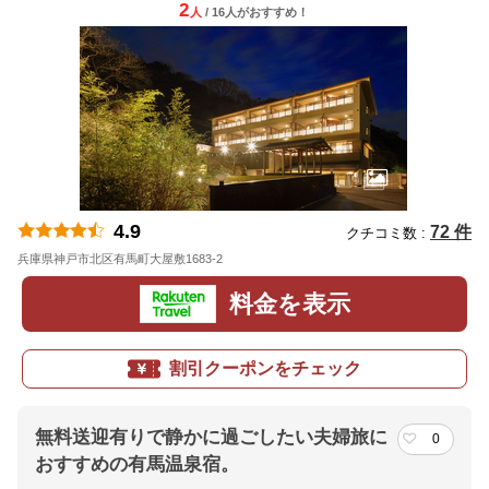
2
人
/ 16人
が
おすすめ！
4.9
72 件
クチコミ数 :
兵庫県神戸市北区有馬町大屋敷1683-2
地図
料金を表示
割引クーポンをチェック
無料送迎有りで静かに過ごしたい夫婦旅に
0
おすすめの有馬温泉宿。