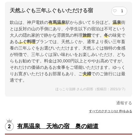
天然ふぐも三年ふぐもいただける宿
1
欽山は、神戸電鉄の
有馬
温泉
駅から歩いて５分ほど。
温泉
街
とは反対の山の手側にあり、小学生以下の宿泊は不可という
大人の隠れ家的で静かな雰囲気の料理
旅館
です。
冬
の味覚で
ある
ふぐ料理
プランでは、天然ふぐか、通常より長い三年畜
養の三年ふぐをお選びいただけます。天然ふぐは独特の食感
が特徴で、三年ふぐは深い味わいをお楽しみいただけ、どち
らもお勧めです。料金は30,000円以上とややお高めですが、
それだけの価値のあるお食事をご堪能いただけます。ゆっく
りお寛ぎいただけるお部屋もあり、ご
夫婦
でのご旅行には最
適です。
ほっこり法師 さんの回答（投稿日：2021/1/ 7）
通報する
すべてのクチコミ(12 件)をみる
有馬温泉 天地の宿 奥の細道