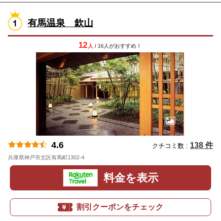
有馬温泉 欽山
12
人
/ 16人
が
おすすめ！
4.6
138 件
クチコミ数 :
兵庫県神戸市北区有馬町1302-4
地図
料金を表示
割引クーポンをチェック