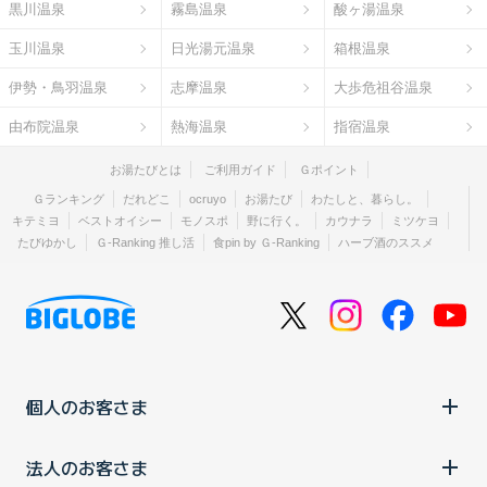
黒川温泉
霧島温泉
酸ヶ湯温泉
玉川温泉
日光湯元温泉
箱根温泉
伊勢・鳥羽温泉
志摩温泉
大歩危祖谷温泉
由布院温泉
熱海温泉
指宿温泉
お湯たびとは
ご利用ガイド
Ｇポイント
Ｇランキング
だれどこ
ocruyo
お湯たび
わたしと、暮らし。
キテミヨ
ベストオイシー
モノスポ
野に行く。
カウナラ
ミツケヨ
たびゆかし
Ｇ-Ranking 推し活
食pin by Ｇ-Ranking
ハーブ酒のススメ
個人のお客さま
法人のお客さま