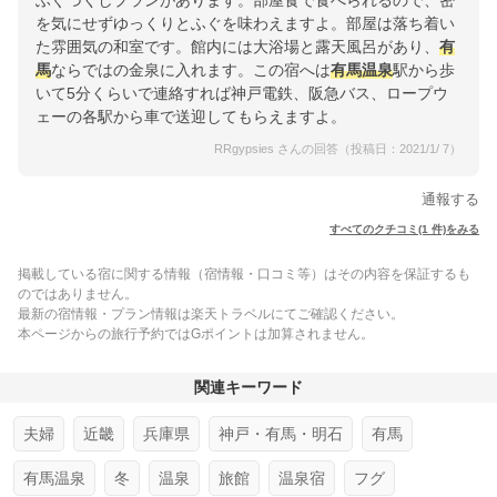
ふぐづくしプランがあります。部屋食で食べられるので、密
を気にせずゆっくりとふぐを味わえますよ。部屋は落ち着い
た雰囲気の和室です。館内には大浴場と露天風呂があり、
有
馬
ならではの金泉に入れます。この宿へは
有馬
温泉
駅から歩
いて5分くらいで連絡すれば神戸電鉄、阪急バス、ロープウ
ェーの各駅から車で送迎してもらえますよ。
RRgypsies さんの回答（投稿日：2021/1/ 7）
通報する
すべてのクチコミ(1 件)をみる
掲載している宿に関する情報（宿情報・口コミ等）はその内容を保証するも
のではありません。
最新の宿情報・プラン情報は楽天トラベルにてご確認ください。
本ページからの旅行予約ではGポイントは加算されません。
関連キーワード
夫婦
近畿
兵庫県
神戸・有馬・明石
有馬
有馬温泉
冬
温泉
旅館
温泉宿
フグ