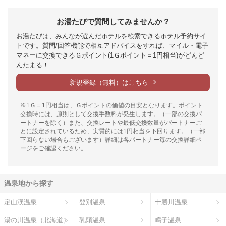
お湯たびで質問してみませんか？
お湯たびは、みんなが選んだホテルを検索できるホテル予約サイ
トです。質問/回答機能で相互アドバイスをすれば、マイル・電子
マネーに交換できるＧポイント(1Ｇポイント＝1円相当)がどんど
んたまる！
新規登録（無料）はこちら
※1Ｇ＝1円相当は、Ｇポイントの価値の目安となります。ポイント
交換時には、原則として交換手数料が発生します。（一部の交換パ
ートナーを除く）また、交換レートや最低交換数量がパートナーご
とに設定されているため、実質的には1円相当を下回ります。（一部
下回らない場合もございます）詳細は各パートナー毎の交換詳細ペ
ージをご確認ください。
温泉地から探す
定山渓温泉
登別温泉
十勝川温泉
湯の川温泉（北海道）
乳頭温泉
鳴子温泉