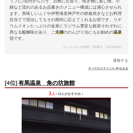
ップに♪先付から八寸、お椀にお造り、焼き物に蒸し物、小
鍋など流れのあるお品書きのメニュー構成には感心させられ
ます。美味しいふぐや伊勢海老神戸牛の鉄板焼きなどお料理
目当てで宿泊してもその期待に応えてくれるお宿です。リチ
ウムイオンたっぷりの金泉にラジウム豊富な銀泉それぞれに
異なる醍醐味があり、ご
夫婦
ののんびり泊にもお勧めの
温泉
宿です。
エイム さんの回答（投稿日：2021/3/18）
通報する
すべてのクチコミ(1 件)をみる
[4位]
有馬温泉 角の坊旅館
1
人
/ 16人
が
おすすめ！