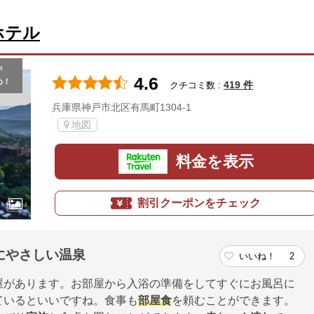
ホテル
が
4.6
め！
419 件
クチコミ数 :
兵庫県神戸市北区有馬町1304-1
地図
料金を表示
割引クーポンをチェック
にやさしい温泉
いいね！
2
屋があります。お部屋から入浴の準備をしてすぐにお風呂に
ているといいですね。食事も
部屋食
を頼むことができます。