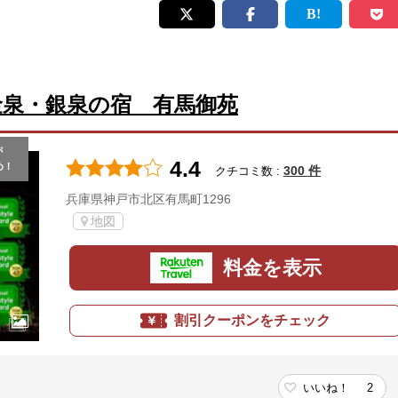
金泉・銀泉の宿 有馬御苑
が
4.4
め！
300 件
クチコミ数 :
兵庫県神戸市北区有馬町1296
地図
料金を表示
割引クーポンをチェック
いいね！
2