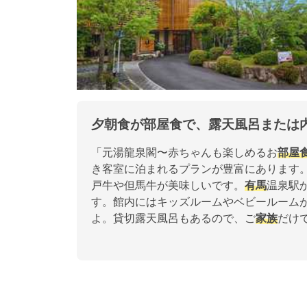
夕朝食が部屋食で、露天風呂または
「元湯龍泉閣〜赤ちゃんも楽しめるお
部屋
き客室に泊まれるプランが豊富にあります
戸牛や但馬牛が美味しいです。
有馬
温泉駅
す。館内にはキッズルームやベビールーム
よ。貸切露天風呂もあるので、ご
家族
だけ