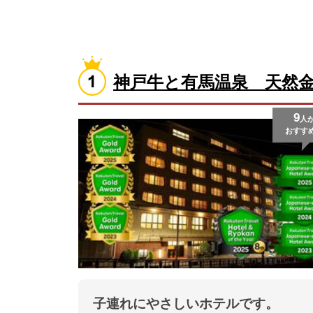
神戸牛と有馬温泉 天然
9
人
おすす
子連れにやさしいホテルです。