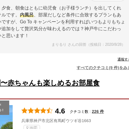
、夕食、朝食はともに幼児食（お子様ランチ）を出してくれ
テルです。
内風呂
、部屋だしなど条件に合致するプランもあ
すが、Go To キャンペーンを利用すればいつもよりもちょ
や追加をして贅沢気分が味わえるのでは？神戸牛にこだわっ
いと思います！
まりるり さんの回答（投稿日：2020/8/28）
通報す
すべてのクチコミ(9 件)をみ
閣〜赤ちゃんも楽しめるお部屋食
が
4.6
め！
226 件
クチコミ数 :
兵庫県神戸市北区有馬町ウツギ谷1663
地図