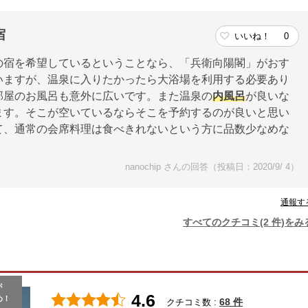
宿
いいね！
0
の宿を希望しているということなら、「兵衛向陽閣」がおす
いますが、温泉に入りたかったら大浴場を利用する必要あり
部屋のお風呂も意外に広いです。また温泉の
内風呂
が良いな
ます。そこが空いているならそこを予約するのが良いと思い
て、通常の会席料理は食べきれないという方に品数少なめな
nanochip さんの回答（投稿日：2020/9/ 4）
通報す
すべてのクチコミ(2 件)をみ
が
4.6
め！
68 件
クチコミ数 :