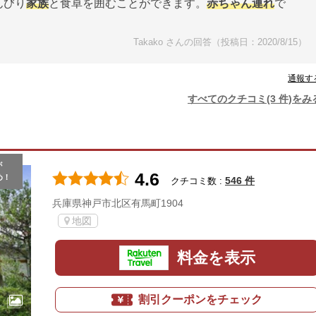
んびり
家族
と食卓を囲むことができます。
赤ちゃん連れ
で
Takako さんの回答（投稿日：2020/8/15）
通報す
すべてのクチコミ(3 件)をみ
が
4.6
め！
546 件
クチコミ数 :
兵庫県神戸市北区有馬町1904
地図
料金を表示
割引クーポンをチェック