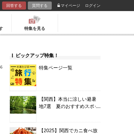
回答する
質問する
マイページ
ログイン
す
特集を見る
ピックアップ特集！
56
特集ページ一覧
【関西】本当に涼しい避暑
地7選 夏のおすすめスポッ
ト＆温泉宿
【2025】関西でカニ食べ放