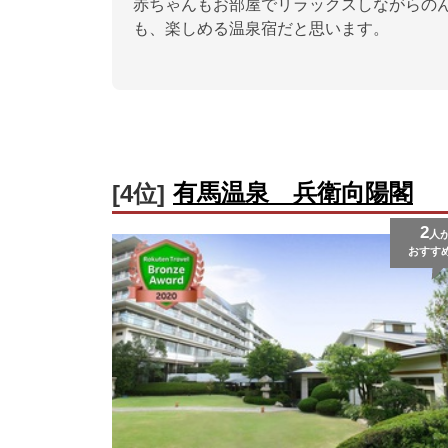
赤ちゃんもお部屋でリラックスしながらの
も、楽しめる温泉宿だと思います。
有馬温泉 兵衛向陽閣
[4位]
2
人
おすす