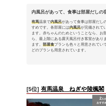
内風呂があって、食事は部屋だしの
有馬
温泉で
内風呂
があって食事は部屋だし
すめです。各部屋には
内風呂
が完備されて
ます。赤ちゃんのためということなら、お
ら、最上階にある露天風呂付き客室があり
ます。
部屋食
プランも色々と用意されてい
どのプランも用意されています。
有馬温泉 ねぎや陵楓閣
[5位]
2
人
おすす