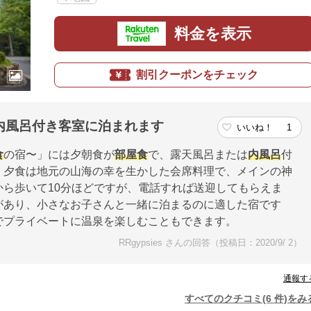
料金を表示
割引クーポンをチェック
内風呂付き客室に泊まれます
いいね！
1
食
の宿〜」には夕朝食が
部屋食
で、露天風呂または
内風呂
付
。夕食は地元の山海の幸を生かした会席料理で、メインの神
から歩いて10分ほどですが、電話すれば送迎してもらえま
があり、小さなお子さんと一緒に泊まるのに適した宿です
でプライベートに温泉を楽しむこともできます。
RRgypsies さんの回答（投稿日：2020/9/ 2）
通報す
すべてのクチコミ(6 件)をみ