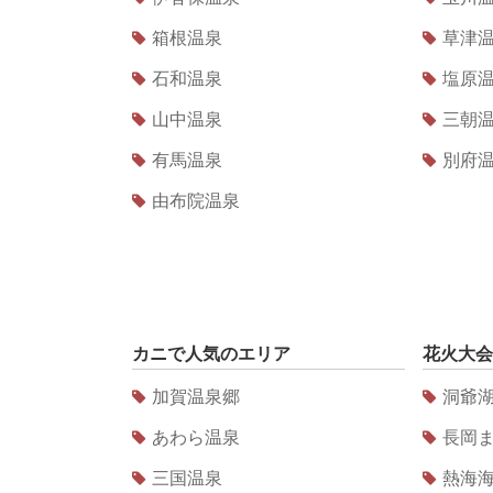
箱根温泉
草津
石和温泉
塩原
山中温泉
三朝
有馬温泉
別府
由布院温泉
カニ
で人気のエリア
花火大会
加賀温泉郷
洞爺
あわら温泉
長岡
三国温泉
熱海