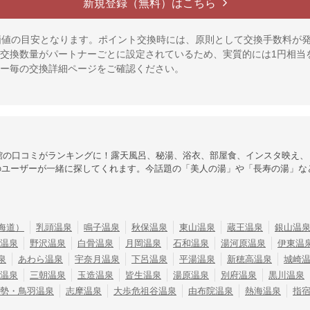
新規登録（無料）はこちら
価値の目安となります。ポイント交換時には、原則として交換手数料が
交換数量がパートナーごとに設定されているため、実質的には1円相当
ー毎の交換詳細ページをご確認ください。
館の口コミがランキングに！露天風呂、秘湯、浴衣、部屋食、インスタ映え、
のユーザーが一緒に探してくれます。今話題の「美人の湯」や「長寿の湯」な
海道）
乳頭温泉
鳴子温泉
秋保温泉
東山温泉
蔵王温泉
銀山温
温泉
野沢温泉
白骨温泉
月岡温泉
石和温泉
湯河原温泉
伊東温
泉
あわら温泉
宇奈月温泉
下呂温泉
平湯温泉
新穂高温泉
城崎
温泉
三朝温泉
玉造温泉
皆生温泉
湯原温泉
別府温泉
黒川温泉
勢・鳥羽温泉
志摩温泉
大歩危祖谷温泉
由布院温泉
熱海温泉
指