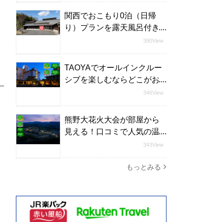
関西でおこもり0泊（日帰
り）プランを露天風呂付き
客室で楽しめる宿
390View
TAOYAでオールインクルー
シブを楽しむならどこがお
すすめ？
346View
熊野大花火大会が部屋から
見える！口コミで人気の温
泉宿
343View
もっとみる