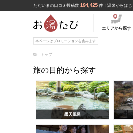
194,425
ただいまの口コミ投稿数
件！温泉からはじ
エリアから探す
本ページはプロモーションを含みます
トップ
旅の目的から探す
露天風呂