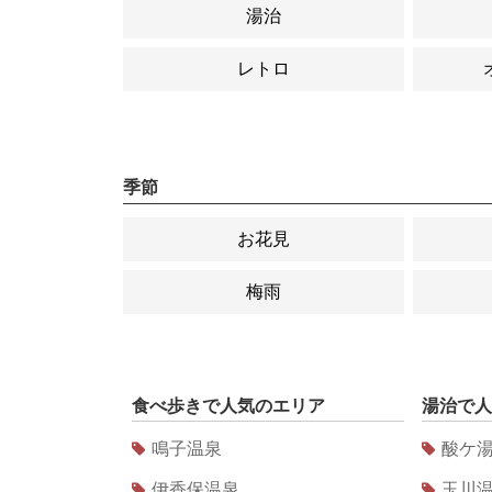
湯治
レトロ
季節
お花見
梅雨
食べ歩き
で人気のエリア
湯治
で人
鳴子温泉
酸ケ
伊香保温泉
玉川