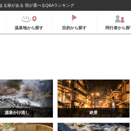
まる旅がある 宿が選べるQ&Aランキング
温泉地から探す
目的から探す
同行者から探
源泉かけ流し
絶景