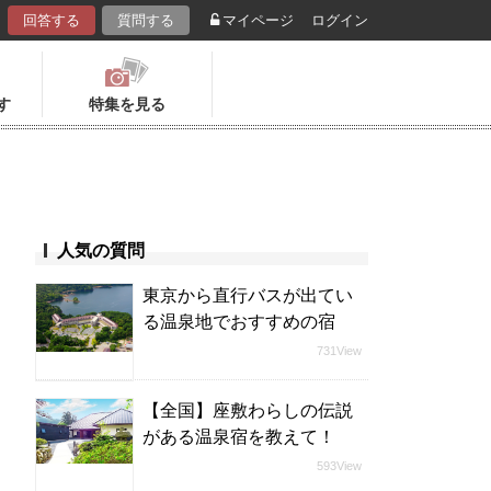
回答する
質問する
マイページ
ログイン
す
特集を見る
人気の質問
東京から直行バスが出てい
る温泉地でおすすめの宿
731View
【全国】座敷わらしの伝説
がある温泉宿を教えて！
593View