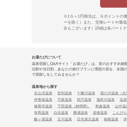
※1Ｇ＝1円相当は、Ｇポイントの
ーを除く）また、交換レートや最低
合もございます）詳細は各パートナ
お湯たびについて
温泉宿探しQ&Aサイト「お湯たび」は、皆のおすすめ旅
泊割や当日割…あなたの旅行プランに理想の宿を、全国
で宿探しをしてみませんか？
温泉地から探す
定山渓温泉
登別温泉
十勝川温泉
湯の川温泉（北
伊香保温泉
万座温泉
四万温泉
鬼怒川温泉
塩原
修善寺温泉
下田温泉（静岡県）
和倉温泉
山中温
有馬温泉
白浜温泉
勝浦温泉
道後温泉
こんぴら
酸ヶ湯温泉
玉川温泉
日光湯元温泉
箱根温泉
伊