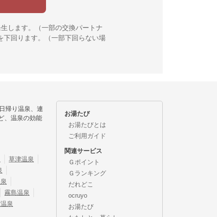
発生します。（一部の交換パートナ
を下回ります。（一部下回らない場
日帰り温泉、連
お湯たび
ど、温泉の効能
お湯たびとは
ご利用ガイド
関連サービス
泉
草津温泉
Ｇポイント
泉
Ｇランキング
温泉
だれどこ
霧島温泉
ocruyo
宿温泉
お湯たび