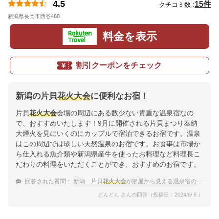
4.5
15件
クチコミ数 :
新潟県長岡市西谷480
地図
料金を表示
割引クーポンをチェック
新潟の片貝
花火大会
に便利なお宿！
片貝
花火大会
会場の周辺にある数少ない貴重な温泉宿なの
で、おすすめいたします！9月に開催される片貝まつり奉納
大煙火を見にいくのにカップルで宿泊できるお宿です。温泉
はこの周辺では珍しい天然温泉のお宿です。お食事は市場か
ら仕入れる魚介類や新潟県産牛を使ったお料理など料理長こ
だわりの料理をいただくことができ、おすすめのお宿です。
回答された質問：
新潟 片貝
花火大会
が部屋から見える温泉宿のおすすめは？
どんどん さんの回答（投稿日：2024/6/ 5 ）