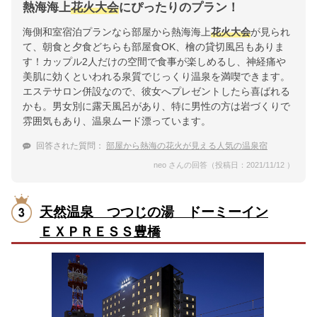
熱海海上
花火大会
にぴったりのプラン！
海側和室宿泊プランなら部屋から熱海海上
花火大会
が見られ
て、朝食と夕食どちらも部屋食OK、檜の貸切風呂もありま
す！カップル2人だけの空間で食事が楽しめるし、神経痛や
美肌に効くといわれる泉質でじっくり温泉を満喫できます。
エステサロン併設なので、彼女へプレゼントしたら喜ばれる
かも。男女別に露天風呂があり、特に男性の方は岩づくりで
雰囲気もあり、温泉ムード漂っています。
回答された質問：
部屋から熱海の花火が見える人気の温泉宿
neo さんの回答（投稿日：2021/11/12 ）
天然温泉 つつじの湯 ドーミーイン
ＥＸＰＲＥＳＳ豊橋