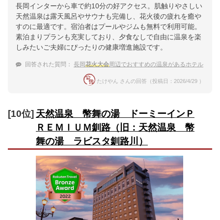
長岡インターから車で約10分の好アクセス。肌触りやさしい
天然温泉は露天風呂やサウナも完備し、花火後の疲れを癒や
すのに最適です。宿泊者はプールやジムも無料で利用可能。
素泊まりプランも充実しており、夕食なしで自由に温泉を楽
しみたいご夫婦にぴったりの健康増進施設です。
回答された質問：
長岡
花火大会
周辺でおすすめの温泉があるホテル
たけやん さんの回答（投稿日：2026/4/29 ）
[10位]
天然温泉 幣舞の湯 ドーミーインＰ
ＲＥＭＩＵＭ釧路（旧：天然温泉 幣
舞の湯 ラビスタ釧路川）