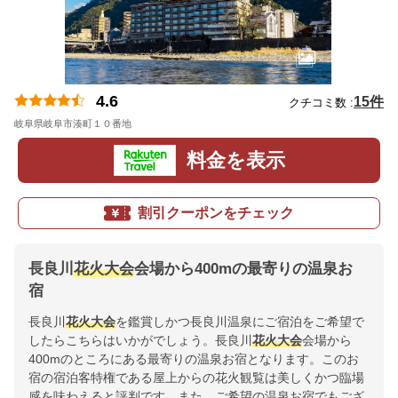
4.6
15件
クチコミ数 :
岐阜県岐阜市湊町１０番地
地図
料金を表示
割引クーポンをチェック
長良川
花火大会
会場から400mの最寄りの温泉お
宿
長良川
花火大会
を鑑賞しかつ長良川温泉にご宿泊をご希望で
したらこちらはいかがでしょう。長良川
花火大会
会場から
400mのところにある最寄りの温泉お宿となります。このお
宿の宿泊客特権である屋上からの花火観覧は美しくかつ臨場
感を味わえると評判です。また、ご希望の温泉お宿でもござ