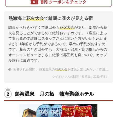
割引クーポンをチェック
熱海海上
花火大会
で綺麗に花火が見える宿
関東から行きやすくて夏以外も
花火大会
があり、部屋から花
火を見ることができるので絶対おすすめです。（客室によっ
て変わるので詳細はスタッフさんに聞いた方がいいと思いま
すが）1年前から予約ができるので、早めの予約がおすすめ
です。花火のとき以外でも、大浴場・部屋・貸切風呂からの
オーシャンビューはまさに絶景で雰囲気も良いので、カップ
ル旅行に最適です。
回答された質問：
熱海温泉の
花火大会
を彼氏と楽しみたい！雰囲気が良い温泉宿
シゲオジ さんの回答（投稿日：2023/4/ 5 ）
熱海温泉 月の栖 熱海聚楽ホテル