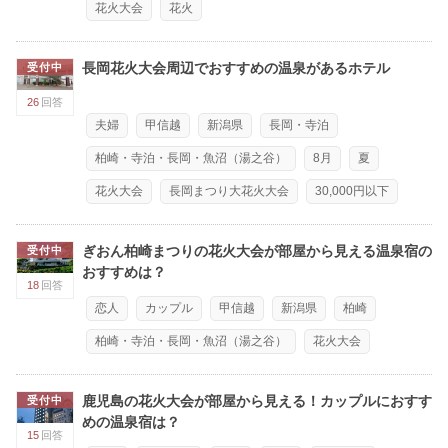
花火大会
花火
長岡花火大会周辺でおすすめの温泉があるホテル
受付中
26
回答
夫婦
甲信越
新潟県
長岡・寺泊
柏崎・寺泊・長岡・魚沼（湯之谷）
8月
夏
花火大会
長岡まつり大花火大会
30,000円以下
ぎおん柏崎まつりの花火大会が部屋から見える温泉宿の
受付中
おすすめは？
18
回答
恋人
カップル
甲信越
新潟県
柏崎
柏崎・寺泊・長岡・魚沼（湯之谷）
花火大会
鹿児島の花火大会が部屋から見える！カップルにおすす
受付中
めの温泉宿は？
15
回答