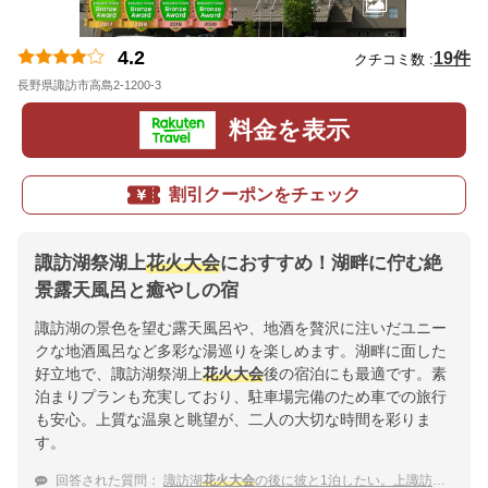
4.2
19件
クチコミ数 :
長野県諏訪市高島2-1200-3
地図
料金を表示
割引クーポンをチェック
諏訪湖祭湖上
花火大会
におすすめ！湖畔に佇む絶
景露天風呂と癒やしの宿
諏訪湖の景色を望む露天風呂や、地酒を贅沢に注いだユニー
クな地酒風呂など多彩な湯巡りを楽しめます。湖畔に面した
好立地で、諏訪湖祭湖上
花火大会
後の宿泊にも最適です。素
泊まりプランも充実しており、駐車場完備のため車での旅行
も安心。上質な温泉と眺望が、二人の大切な時間を彩りま
す。
回答された質問：
諏訪湖
花火大会
の後に彼と1泊したい。上諏訪温泉でおすすめな温泉宿は？