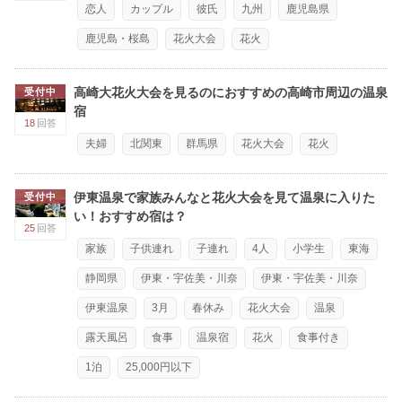
恋人
カップル
彼氏
九州
鹿児島県
鹿児島・桜島
花火大会
花火
高崎大花火大会を見るのにおすすめの高崎市周辺の温泉
受付中
宿
18
回答
夫婦
北関東
群馬県
花火大会
花火
伊東温泉で家族みんなと花火大会を見て温泉に入りた
受付中
い！おすすめ宿は？
25
回答
家族
子供連れ
子連れ
4人
小学生
東海
静岡県
伊東・宇佐美・川奈
伊東・宇佐美・川奈
伊東温泉
3月
春休み
花火大会
温泉
露天風呂
食事
温泉宿
花火
食事付き
1泊
25,000円以下