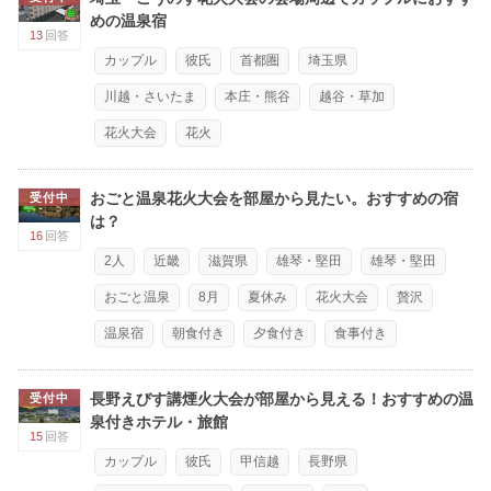
めの温泉宿
13
回答
カップル
彼氏
首都圏
埼玉県
川越・さいたま
本庄・熊谷
越谷・草加
花火大会
花火
おごと温泉花火大会を部屋から見たい。おすすめの宿
受付中
は？
16
回答
2人
近畿
滋賀県
雄琴・堅田
雄琴・堅田
おごと温泉
8月
夏休み
花火大会
贅沢
温泉宿
朝食付き
夕食付き
食事付き
長野えびす講煙火大会が部屋から見える！おすすめの温
受付中
泉付きホテル・旅館
15
回答
カップル
彼氏
甲信越
長野県