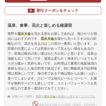
割引クーポンをチェック
温泉、食事、花火と楽しめる秘湯宿
熊野大
花火大会
を見れる宿をお探しであれば、海ひかりが宿
泊にはおすすめです。
花火大会
会場から北へ1.５キロ位の距
離なので、花火を見るのはこの宿が一番良いと思います。お
部屋の位置によっては民家があって見えない場合もあるの
で、部屋は眺めの良い選ばれた方が良いと思います。温泉は
湯船も広くて良いです。湯質は柔らかく身体がいつまでもポ
カポカ暖かく気持ち良いです。お料理は三重県の地産地消の
食材を活かした地元料理で絶品です。特に陶板焼きの紀和味
噌は美味しいです。海の幸である干物は朝からお腹いっぱい
食べてしまいます。ロビーでは地元ビールとコーヒー、お菓
子が無料サービスも嬉しいです。コストパフォーマンスも良
い宿なので是非一度訪れてみてください。
回答された質問：
熊野大
花火大会
が部屋から見える！口コミで人気の温泉宿
温泉大好き夫婦 さんの回答（投稿日：2024/4/28 ）