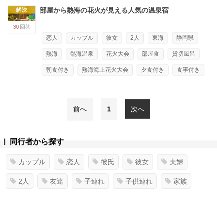
部屋から熱海の花火が見える人気の温泉宿
解決
30
回答
恋人
カップル
彼女
2人
東海
静岡県
熱海
熱海温泉
花火大会
部屋食
貸切風呂
朝食付き
熱海海上花火大会
夕食付き
食事付き
前へ
1
次へ
同行者から探す
カップル
恋人
彼氏
彼女
夫婦
2人
友達
子連れ
子供連れ
家族