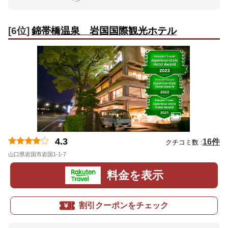
[6位]
錦帯橋温泉 岩国国際観光ホテル
4.3
16件
クチコミ数 :
山口県岩国市岩国1-1-7
地図
料金を表示
割引クーポンをチェック