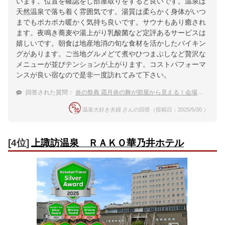
います。位置を確認をし部屋取りをすると良いです。温泉は
天然温泉で落ち着く雰囲気です。湯質は柔らかく身体がいつ
までもポカポカ暖かく気持ち良いです。サウナもあり癒され
ます。夜鳴き蕎麦や湯上がり乳酸菌など定評あるサービスは
嬉しいです。朝食は地産地消の旬な食材を活かしたバイキン
グがあります。ご当地グルメどて煮やひつまぶしなど贅沢な
メニューが並びテンションが上がります。コストパフォーマ
ンスが良い宿なので是非一度訪れてみて下さい。
回答された質問：
炎の祭典 霜月炎の舞が部屋から見える！会場周辺でおすすめの温泉宿
温泉大好き夫婦 さんの回答（投稿日：2025/5/30 ）
[4位]
上諏訪温泉 ＲＡＫＯ華乃井ホテル