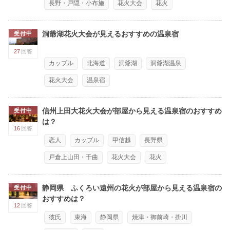
長野・戸隠・小布施
花火大会
花火
洞爺湖花火大会が見えるおすすめの温泉宿
受付中
27
回答
カップル
北海道
洞爺湖
洞爺湖温泉
花火大会
温泉宿
信州上田大花火大会が部屋から見える温泉宿のおすすめ
受付中
は？
16
回答
恋人
カップル
甲信越
長野県
戸倉上山田・千曲
花火大会
花火
静岡県 ふくろい遠州の花火が部屋から見える温泉宿の
受付中
おすすめは？
12
回答
彼氏
東海
静岡県
焼津・御前崎・掛川