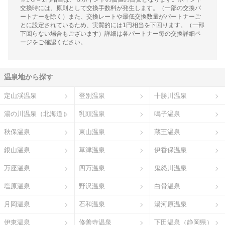
交換時には、原則として交換手数料が発生します。（一部の交換パ
ートナーを除く）また、交換レートや最低交換数量がパートナーご
とに設定されているため、実質的には1円相当を下回ります。（一部
下回らない場合もございます）詳細は各パートナー毎の交換詳細ペ
ージをご確認ください。
温泉地から探す
定山渓温泉
登別温泉
十勝川温泉
湯の川温泉（北海道）
乳頭温泉
鳴子温泉
秋保温泉
東山温泉
蔵王温泉
銀山温泉
草津温泉
伊香保温泉
万座温泉
四万温泉
鬼怒川温泉
塩原温泉
野沢温泉
白骨温泉
月岡温泉
石和温泉
湯河原温泉
伊東温泉
修善寺温泉
下田温泉（静岡県）