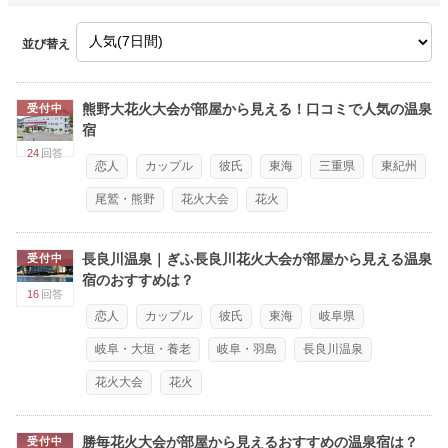
並び替え
熊野大花火大会が部屋から見える！口コミで人気の温泉
受付中
宿
24
回答
恋人
カップル
彼氏
東海
三重県
東紀州
尾鷲・熊野
花火大会
花火
長良川温泉｜ぎふ長良川花火大会が部屋から見える温泉
受付中
宿のおすすめは？
16
回答
恋人
カップル
彼氏
東海
岐阜県
岐阜・大垣・養老
岐阜・羽島
長良川温泉
花火大会
花火
勝毎花火大会が部屋から見えるおすすめの温泉宿は？
受付中