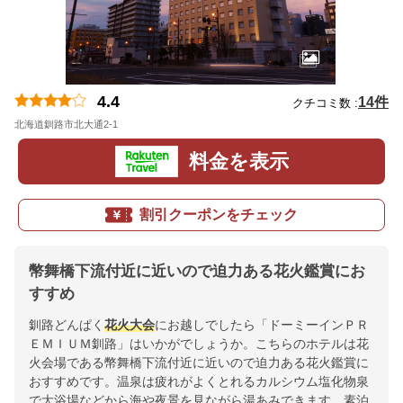
4.4
14件
クチコミ数 :
北海道釧路市北大通2-1
地図
料金を表示
割引クーポンをチェック
幣舞橋下流付近に近いので迫力ある花火鑑賞にお
すすめ
釧路どんぱく
花火大会
にお越しでしたら「ドーミーインＰＲ
ＥＭＩＵＭ釧路」はいかがでしょうか。こちらのホテルは花
火会場である幣舞橋下流付近に近いので迫力ある花火鑑賞に
おすすめです。温泉は疲れがよくとれるカルシウム塩化物泉
で大浴場などから海や夜景を見ながら湯あみできます。素泊