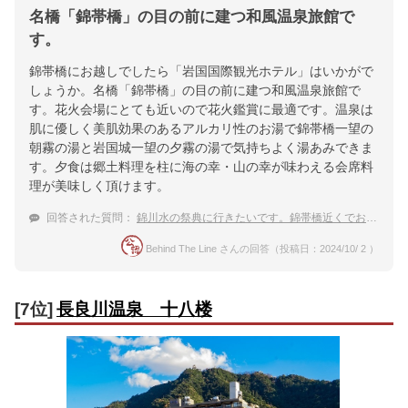
名橋「錦帯橋」の目の前に建つ和風温泉旅館で
す。
錦帯橋にお越しでしたら「岩国国際観光ホテル」はいかがで
しょうか。名橋「錦帯橋」の目の前に建つ和風温泉旅館で
す。花火会場にとても近いので花火鑑賞に最適です。温泉は
肌に優しく美肌効果のあるアルカリ性のお湯で錦帯橋一望の
朝霧の湯と岩国城一望の夕霧の湯で気持ちよく湯あみできま
す。夕食は郷土料理を柱に海の幸・山の幸が味わえる会席料
理が美味しく頂けます。
回答された質問：
錦川水の祭典に行きたいです。錦帯橋近くでおすすめの温泉宿を教えてください。
Behind The Line さんの回答（投稿日：2024/10/ 2 ）
[7位]
長良川温泉 十八楼