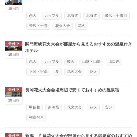
19
回答
恋人
カップル
北海道
北海道
帯広・十勝川
帯広・十勝
花火大会
花火
関門海峡花火大会が部屋から見えるおすすめの温泉付き
受付中
ホテル
18
回答
恋人
カップル
彼氏
山陰・山陽
山口県
下関・宇部
夏
花火大会
花火
長岡花火大会会場周辺で安くておすすめの温泉宿
受付中
20
回答
甲信越
新潟県
花火大会
花火
安い
朝食付き
新潟 片貝花火大会が部屋から見える温泉宿のおすすめ
受付中