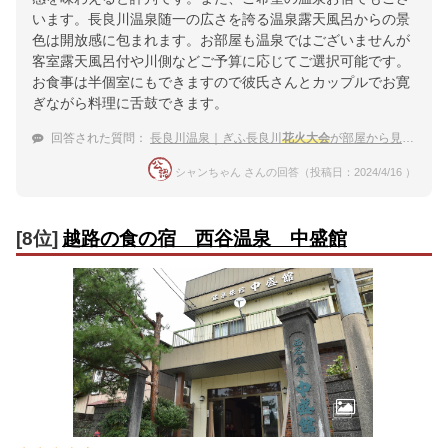
います。長良川温泉随一の広さを誇る温泉露天風呂からの景
色は開放感に包まれます。お部屋も温泉ではございませんが
客室露天風呂付や川側などご予算に応じてご選択可能です。
お食事は半個室にもできますので彼氏さんとカップルでお寛
ぎながら料理に舌鼓できます。
回答された質問：
長良川温泉｜ぎふ長良川
花火大会
が部屋から見える温泉宿のおすすめは？
シャンちゃん さんの回答（投稿日：2024/4/16 ）
[8位]
越路の食の宿 西谷温泉 中盛館