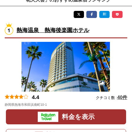
熱海温泉 熱海後楽園ホテル
4.4
40件
クチコミ数 :
静岡県熱海市和田浜南町10-1
地図
料金を表示