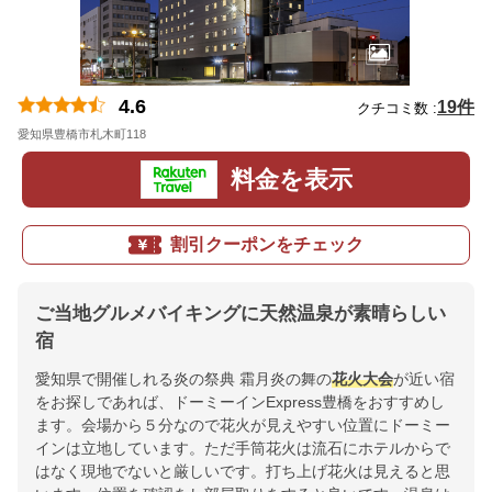
4.6
19件
クチコミ数 :
愛知県豊橋市札木町118
地図
料金を表示
割引クーポンをチェック
ご当地グルメバイキングに天然温泉が素晴らしい
宿
愛知県で開催しれる炎の祭典 霜月炎の舞の
花火大会
が近い宿
をお探しであれば、ドーミーインExpress豊橋をおすすめし
ます。会場から５分なので花火が見えやすい位置にドーミー
インは立地しています。ただ手筒花火は流石にホテルからで
はなく現地でないと厳しいです。打ち上げ花火は見えると思