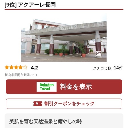
[9位]
アクアーレ長岡
4.2
14件
クチコミ数 :
新潟県長岡市新陽2-5-1
地図
料金を表示
割引クーポンをチェック
美肌を育む天然温泉と癒やしの時