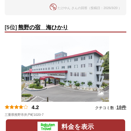
たけやん さんの回答（投稿日：2026/3/20 ）
[5位]
熊野の宿 海ひかり
4.2
18件
クチコミ数 :
三重県熊野市井戸町1020-7
地図
料金を表示