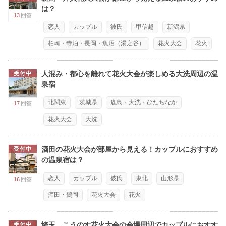
は？
13
回答
恋人
カップル
彼氏
甲信越
新潟県
柏崎・寺泊・長岡・魚沼（湯之谷）
花火大会
花火
人混み・都心を離れて花火大会が楽しめる大洗周辺の温
受付中
泉宿
北関東
茨城県
鹿島・大洗・ひたちなか
17
回答
花火大会
大洗
酒田の花火大会が部屋から見える！カップルにおすすめ
受付中
の温泉宿は？
恋人
カップル
彼氏
東北
山形県
16
回答
酒田・鶴岡
花火大会
花火
埼玉 こうのす花火大会の会場周辺でカップルにおすす
受付中