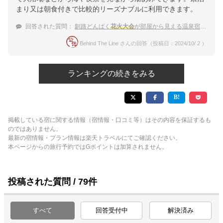
まり又は朝食付きで比較的リーズナブルに利用できます。
回答された質問：
釧路どんぱく
花火大会
が部屋から見える温泉宿のおすすめを教えてください
Behind The Line さんの回答（投稿日：2024/10/ 2 ）
ランキングの続きをみる
掲載している宿に関する情報（宿情報・口コミ等）はその内容を保証するも
のではありません。
最新の宿情報・プラン情報は楽天トラベルにてご確認ください。
本ページからの旅行予約ではGポイントは加算されません。
投稿された質問 / 79件
すべて
回答受付中
解決済み