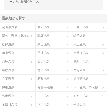
ージをご確認ください。
温泉地から探す
定山渓温泉
登別温泉
十勝川温泉
湯の川温泉（北海道）
乳頭温泉
鳴子温泉
秋保温泉
東山温泉
蔵王温泉
銀山温泉
草津温泉
伊香保温泉
万座温泉
四万温泉
鬼怒川温泉
塩原温泉
野沢温泉
白骨温泉
月岡温泉
石和温泉
湯河原温泉
伊東温泉
修善寺温泉
下田温泉（静岡県）
和倉温泉
山中温泉
あわら温泉
宇奈月温泉
下呂温泉
平湯温泉