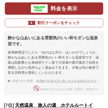
料金を表示
割引クーポンをチェック
静かな山あいにある雰囲気のいい和モダンな温泉
宿です。
保津峡周辺でしたら「ゆのはな月や」はいかがでしょうか。
静かな山あいにある雰囲気のいい和モダンな温泉宿です。温
泉は効能豊かな単純弱ラドン泉で大浴場や露天風呂で自然を
満喫しながら気持ちよく湯あみできます。夕食は旬の食材で
彩る京料理が美味しくいただけます。
回答された質問：
保津峡で紅葉を見た後に泊まる温泉宿のおすすめは？
Behind The Line さんの回答（投稿日：2025/3/ 5 ）
[7位]
天然温泉 旅人の湯 ホテルルートイ