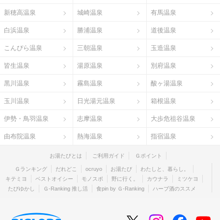
新穂高温泉
城崎温泉
有馬温泉
白浜温泉
勝浦温泉
道後温泉
こんぴら温泉
三朝温泉
玉造温泉
皆生温泉
湯原温泉
別府温泉
黒川温泉
霧島温泉
酸ヶ湯温泉
玉川温泉
日光湯元温泉
箱根温泉
伊勢・鳥羽温泉
志摩温泉
大歩危祖谷温泉
由布院温泉
熱海温泉
指宿温泉
お湯たびとは
ご利用ガイド
Ｇポイント
Ｇランキング
だれどこ
ocruyo
お湯たび
わたしと、暮らし。
キテミヨ
ベストオイシー
モノスポ
野に行く。
カウナラ
ミツケヨ
たびゆかし
Ｇ-Ranking 推し活
食pin by Ｇ-Ranking
ハーブ酒のススメ