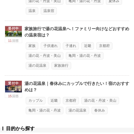
湯の花・丹波・美山
亀岡・湯の花・丹波
夏休み
温泉
温泉宿
家族旅行で湯の花温泉へ！ファミリー向けなどおすすめ
受付中
の温泉宿は？
11
回答
家族
子供連れ
子連れ
近畿
京都府
湯の花・丹波・美山
亀岡・湯の花・丹波
湯の花温泉
家族旅行
湯の花温泉｜春休みにカップルで行きたい！宿のおすす
受付中
めは？
15
回答
カップル
近畿
京都府
湯の花・丹波・美山
亀岡・湯の花・丹波
湯の花温泉
春休み
目的から探す