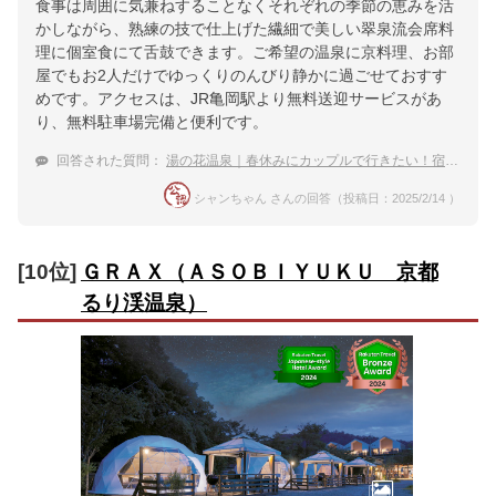
食事は周囲に気兼ねすることなくそれぞれの季節の恵みを活
かしながら、熟練の技で仕上げた繊細で美しい翠泉流会席料
理に個室食にて舌鼓できます。ご希望の温泉に京料理、お部
屋でもお2人だけでゆっくりのんびり静かに過ごせておすす
めです。アクセスは、JR亀岡駅より無料送迎サービスがあ
り、無料駐車場完備と便利です。
回答された質問：
湯の花温泉｜春休みにカップルで行きたい！宿のおすすめは？
シャンちゃん さんの回答（投稿日：2025/2/14 ）
[10位]
ＧＲＡＸ（ＡＳＯＢＩＹＵＫＵ 京都
るり渓温泉）