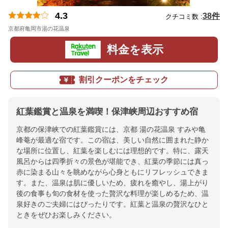
4.3
38件
クチコミ数 :
京都府亀岡市湯の花温泉
地図
料金を表示
割引クーポンをチェック
紅葉鑑賞と温泉を満喫！保津峡周辺おすすめ宿
京都の保津峡での紅葉鑑賞には、京都 湯の花温泉 すみや亀
峰菴が最適な宿です。この宿は、美しい自然に囲まれた静か
な場所に位置し、紅葉を楽しむには理想的です。特に、露天
風呂からは四季折々の景色が堪能でき、紅葉の季節には真っ
赤に染まる山々を眺めながら心身ともにリフレッシュできま
す。また、温泉は肌に優しいため、疲れを癒やし、湯上がり
後の食事も旬の食材を使った贅沢な料理が楽しめるため、温
泉好きのご夫婦にはぴったりです。紅葉と温泉の贅沢なひと
ときをぜひお楽しみください。