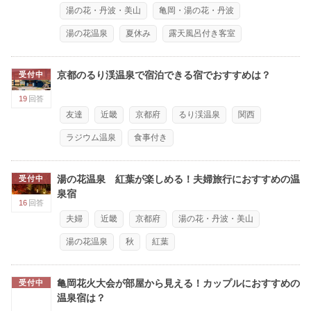
湯の花・丹波・美山
亀岡・湯の花・丹波
湯の花温泉
夏休み
露天風呂付き客室
京都のるり渓温泉で宿泊できる宿でおすすめは？
受付中
19
回答
友達
近畿
京都府
るり渓温泉
関西
ラジウム温泉
食事付き
湯の花温泉 紅葉が楽しめる！夫婦旅行におすすめの温
受付中
泉宿
16
回答
夫婦
近畿
京都府
湯の花・丹波・美山
湯の花温泉
秋
紅葉
亀岡花火大会が部屋から見える！カップルにおすすめの
受付中
温泉宿は？