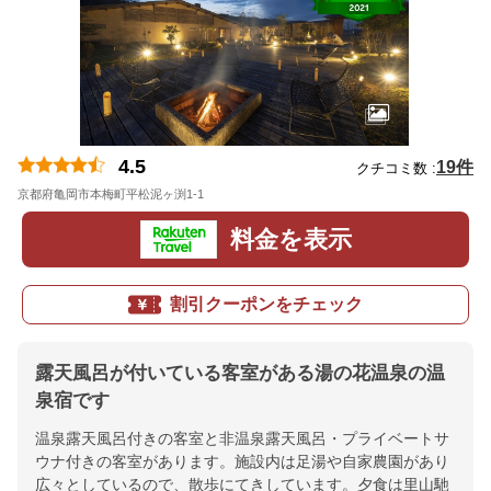
4.5
19件
クチコミ数 :
京都府亀岡市本梅町平松泥ヶ渕1-1
地図
料金を表示
割引クーポンをチェック
露天風呂が付いている客室がある湯の花温泉の温
泉宿です
温泉露天風呂付きの客室と非温泉露天風呂・プライベートサ
ウナ付きの客室があります。施設内は足湯や自家農園があり
広々としているので、散歩にてきしています。夕食は里山馳