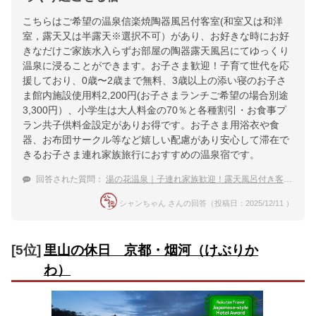
こちらはご希望の温泉信楽焼陶器風呂付客室(和室又は和洋
室，露天又は半露天※選択不可）があり、お好きな時にお好
きなだけご家族水入らずお部屋の陶器露天風呂にてゆっくり
温泉に浸ることができます。お子さま歓迎！子育て世代を応
援しており、0歳〜2歳まで無料、3歳以上の添い寝のお子さ
ま館内施設使用料2,200円(お子さまランチご希望の場合別途
3,300円）、小学生は大人料金の70％と各種割引・お食事プ
ラン共子供料金設定がありお得です。お子さま用浴衣や食
器、お布団サークル等など嬉しい配慮があり安心して滞在で
きるお子さま連れ家族旅行におすすめの温泉宿です。
回答された質問：
湯の花温泉｜子連れ家族歓迎！露天風呂付き客室がある宿のおすすめは？
シャンちゃん さんの回答（投稿日：2025/12/11 ）
[5位]
里山の休日 京都・烟河（けぶりか
わ）