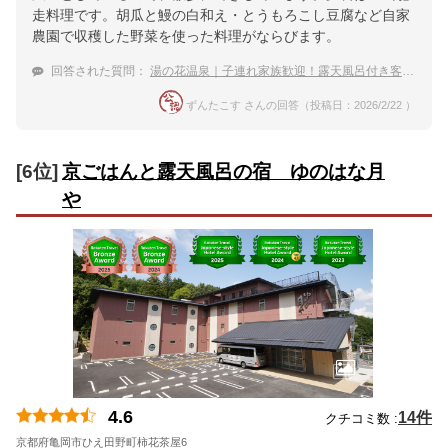
走料理です。胡瓜と鰻の白和え・とうもろこし豆腐など自家
農園で収穫した野菜を使った料理がならびます。
回答された質問：
湯の花温泉｜子連れ家族歓迎！露天風呂付き客室がある宿のおすすめは？
ずんたこす さんの回答（投稿日：2026/2/22 ）
[6位]
京ごはんと露天風呂の宿 ゆのはな月
や
4.6
14件
クチコミ数 :
京都府亀岡市ひえ田野町柿花茶屋6
地図