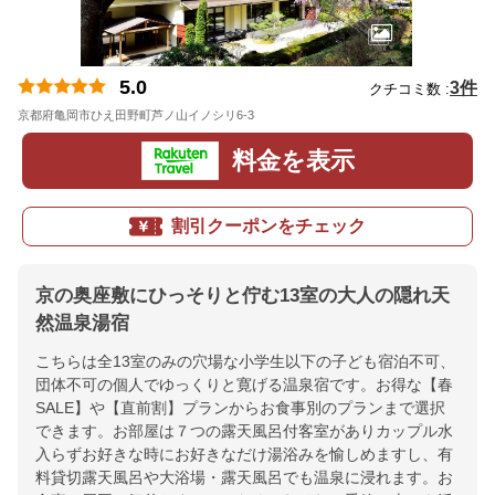
5.0
3件
クチコミ数 :
京都府亀岡市ひえ田野町芦ノ山イノシリ6-3
地図
料金を表示
割引クーポンをチェック
京の奥座敷にひっそりと佇む13室の大人の隠れ天
然温泉湯宿
こちらは全13室のみの穴場な小学生以下の子ども宿泊不可、
団体不可の個人でゆっくりと寛げる温泉宿です。お得な【春
SALE】や【直前割】プランからお食事別のプランまで選択
できます。お部屋は７つの露天風呂付客室がありカップル水
入らずお好きな時にお好きなだけ湯浴みを愉しめますし、有
料貸切露天風呂や大浴場・露天風呂でも温泉に浸れます。お