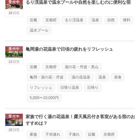
るり渓温泉で温水プールや自然を楽しむのに便利な宿
受付中
18
回答
近畿
京都府
るり渓温泉
温泉
自然
便利
温水プール
亀岡湯の花温泉で日頃の疲れをリフレッシュ
受付中
13
回答
近畿
京都府
湯の花・丹波・美山
亀岡・湯の花・丹波
湯の花温泉
温泉
昼食
リフレッシュ
日帰り温泉
日帰り
5,000〜10,000円
家族で行く湯の花温泉！露天風呂付き客室がある宿のお
受付中
すすめは？
18
回答
家族
子供連れ
子連れ
近畿
京都府