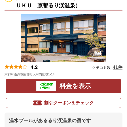
ＵＫＵ 京都るり渓温泉）
4.2
41件
クチコミ数 :
京都府南丹市園部町大河内広谷1-14
地図
料金を表示
割引クーポンをチェック
温水プールがあるるり渓温泉の宿です