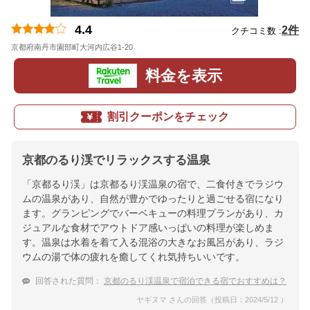
4.4
2件
クチコミ数 :
京都府南丹市園部町大河内広谷1-20
地図
料金を表示
割引クーポンをチェック
京都のるり渓でリラックスする温泉
「京都るり渓」は京都るり渓温泉の宿で、二食付きでラジウ
ムの温泉があり、自然が豊かでゆったりと過ごせる宿になり
ます。グランピングでバーベキューの料理プランがあり、カ
ジュアルな食材でアウトドア感いっぱいの料理が楽しめま
す。温泉は水着を着て入る混浴の大きなお風呂があり、ラジ
ウムの湯で体の疲れを癒してくれ気持ちいいです。
回答された質問：
京都のるり渓温泉で宿泊できる宿でおすすめは？
ヤギヌマ さんの回答（投稿日：2024/5/12 ）