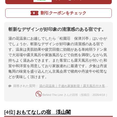
割引クーポンをチェック
斬新なデザインが好印象の清潔感のある宿です。
湯の花温泉にお越しでしたら「松園荘 保津川亭」はいかが
でしょうか。斬新なデザインが好印象の清潔感のある宿で
す。温泉は美肌効果や疲労回復に効能がある単純弱ラドン泉
で大浴場や露天風呂や家族風呂などで自然を満喫しながら気
持ちよく湯あみできます。また客室にも露天風呂が付いた和
室や和洋室を用意しており家族連れに最適です。夕食は丹波
亀岡の味覚を盛り込んだん京風会席で猪肉や丹波牛や松茸な
どが美味しく頂けます。
回答された質問：
湯の花温泉｜子連れ家族歓迎！露天風呂付き客室がある宿のおすすめは？
Behind The Line さんの回答（投稿日：2026/4/18 ）
[4位]
おもてなしの宿 渓山閣