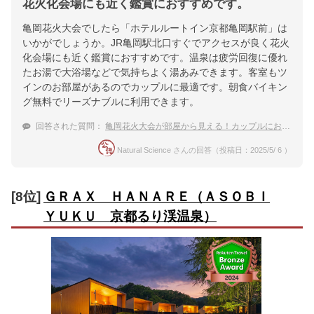
花火化会場にも近く鑑賞におすすめです。
亀岡花火大会でしたら「ホテルルートイン京都亀岡駅前」は
いかがでしょうか。JR亀岡駅北口すぐでアクセスが良く花火
化会場にも近く鑑賞におすすめです。温泉は疲労回復に優れ
たお湯で大浴場などで気持ちよく湯あみできます。客室もツ
インのお部屋があるのでカップルに最適です。朝食バイキン
グ無料でリーズナブルに利用できます。
回答された質問：
亀岡花火大会が部屋から見える！カップルにおすすめの温泉宿は？
Natural Science さんの回答（投稿日：2025/5/ 6 ）
[8位]
ＧＲＡＸ ＨＡＮＡＲＥ（ＡＳＯＢＩ
ＹＵＫＵ 京都るり渓温泉）