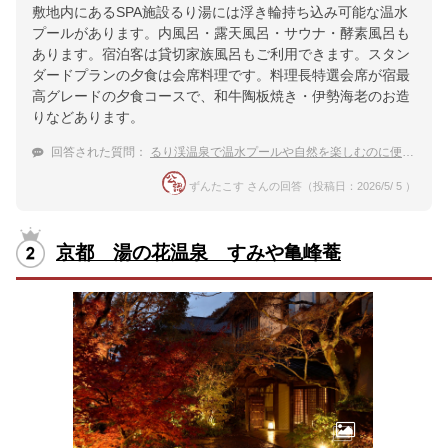
敷地内にあるSPA施設るり湯には浮き輪持ち込み可能な温水
プールがあります。内風呂・露天風呂・サウナ・酵素風呂も
あります。宿泊客は貸切家族風呂もご利用できます。スタン
ダードプランの夕食は会席料理です。料理長特選会席が宿最
高グレードの夕食コースで、和牛陶板焼き・伊勢海老のお造
りなどあります。
回答された質問：
るり渓温泉で温水プールや自然を楽しむのに便利な宿
ずんたこす さんの回答（投稿日：2026/5/ 5 ）
京都 湯の花温泉 すみや亀峰菴