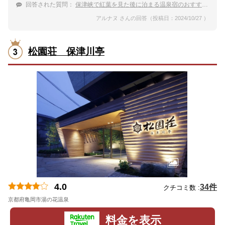
回答された質問：
保津峡で紅葉を見た後に泊まる温泉宿のおすすめは？
アルナヌ さんの回答（投稿日：2024/10/27 ）
松園荘 保津川亭
4.0
34件
クチコミ数 :
京都府亀岡市湯の花温泉
地図
料金を表示