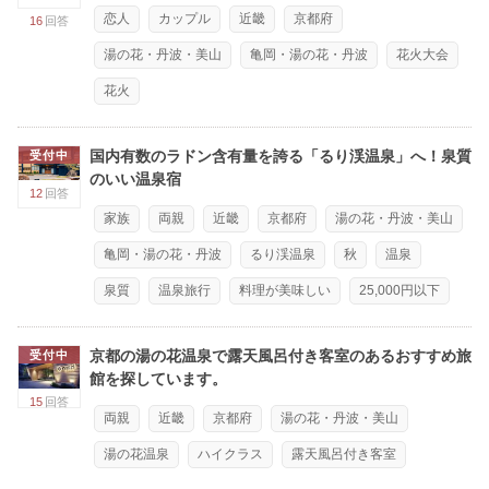
恋人
カップル
近畿
京都府
16
回答
湯の花・丹波・美山
亀岡・湯の花・丹波
花火大会
花火
国内有数のラドン含有量を誇る「るり渓温泉」へ！泉質
受付中
のいい温泉宿
12
回答
家族
両親
近畿
京都府
湯の花・丹波・美山
亀岡・湯の花・丹波
るり渓温泉
秋
温泉
泉質
温泉旅行
料理が美味しい
25,000円以下
京都の湯の花温泉で露天風呂付き客室のあるおすすめ旅
受付中
館を探しています。
15
回答
両親
近畿
京都府
湯の花・丹波・美山
湯の花温泉
ハイクラス
露天風呂付き客室