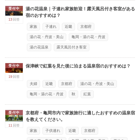
湯の花温泉｜子連れ家族歓迎！露天風呂付き客室がある
受付中
宿のおすすめは？
13
回答
家族
子連れ
近畿
京都府
湯の花・丹波・美山
亀岡・湯の花・丹波
湯の花温泉
露天風呂付き客室
保津峡で紅葉を見た後に泊まる温泉宿のおすすめは？
受付中
19
回答
夫婦
近畿
京都府
湯の花・丹波・美山
亀岡・湯の花・丹波
秋
紅葉
京都府・亀岡市内で家族旅行に適したおすすめの温泉宿
受付中
を教えてください。
11
回答
家族
子供連れ
近畿
京都府