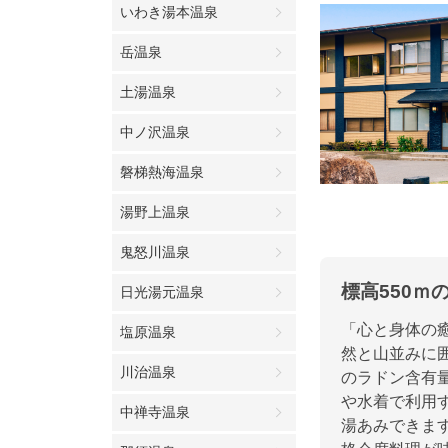
いわき湯本温泉
岳温泉
土湯温泉
中ノ沢温泉
磐梯熱海温泉
湯野上温泉
鬼怒川温泉
標高550
日光湯元温泉
「心と身体の
塩原温泉
然と山並みに
川治温泉
のラドン含有
や水着で利用
中禅寺温泉
湯あみできま