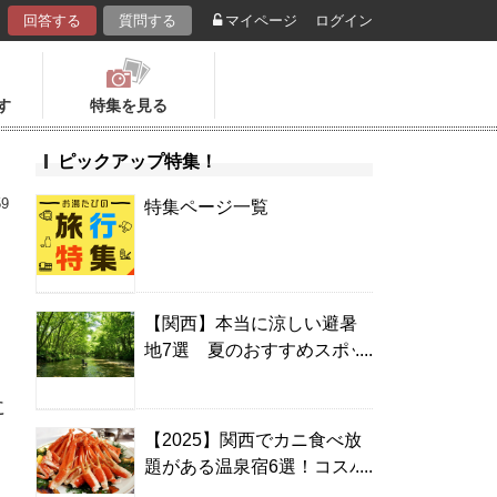
回答する
質問する
マイページ
ログイン
す
特集を見る
ピックアップ特集！
59
特集ページ一覧
【関西】本当に涼しい避暑
地7選 夏のおすすめスポッ
ト＆温泉宿
に
【2025】関西でカニ食べ放
題がある温泉宿6選！コスパ
の高い宿からご褒美旅まで