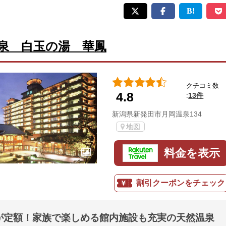
泉 白玉の湯 華鳳
クチコミ数
4.8
13件
:
新潟県新発田市月岡温泉134
地図
料金を表示
割引クーポンをチェック
が定額！家族で楽しめる館内施設も充実の天然温泉