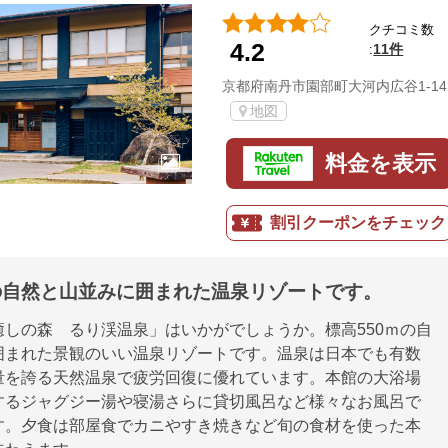
クチコミ数
4.2
11件
:
京都府南丹市園部町大河内広谷1-14
地図
料金を表示
割引クーポンをチェック
ｍの自然と山並みに囲まれた温泉リゾートです。
癒しの森 るり渓温泉」はいかがでしょうか。標高550ｍの自
囲まれた景観のいい温泉リゾートです。温泉は日本でも有数
量を誇る天然温泉で疲労回復に優れています。本館の大浴場
するジャグジー湯や寝湯さらに貸切風呂など様々なお風呂で
す。夕食は部屋食でカニやすき焼きなど旬の食材を使った本