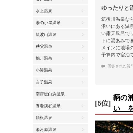
ゆったりと
水上温泉
筑後川温泉な
湯の小屋温泉
沿いにある温
い露天風呂で
筑波山温泉
トに湯あみで
秩父温泉
メインに地場
予算内で宿泊
鴨川温泉
回答された質
小湊温泉
白子温泉
南房総白浜温泉
鞆の
[5位]
養老渓谷温泉
い 
箱根温泉
湯河原温泉