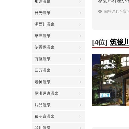
格会席料理が
那須温泉
回答された質
日光温泉
湯西川温泉
草津温泉
筑後
[4位]
伊香保温泉
万座温泉
四万温泉
老神温泉
尾瀬戸倉温泉
片品温泉
猿ヶ京温泉
谷川温泉