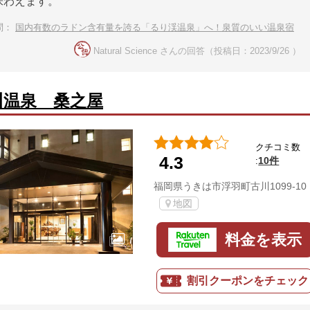
味わえます。
問：
国内有数のラドン含有量を誇る「るり渓温泉」へ！泉質のいい温泉宿
Natural Science さんの回答（投稿日：2023/9/26 ）
川温泉 桑之屋
クチコミ数
4.3
10件
:
福岡県うきは市浮羽町古川1099-10
地図
料金を表示
割引クーポンをチェック