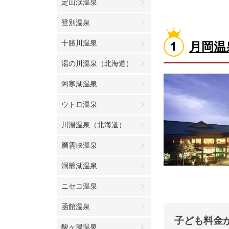
定山渓温泉
登別温泉
十勝川温泉
月岡温
湯の川温泉（北海道）
阿寒湖温泉
ウトロ温泉
川湯温泉（北海道）
層雲峡温泉
洞爺湖温泉
ニセコ温泉
函館温泉
子ども料金
酸ヶ湯温泉