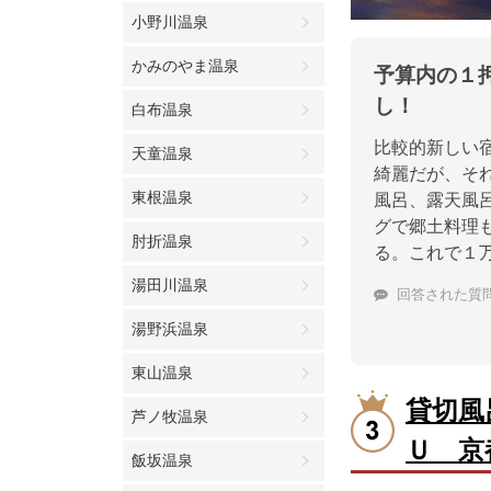
小野川温泉
かみのやま温泉
予算内の１
し！
白布温泉
比較的新しい
天童温泉
綺麗だが、そ
東根温泉
風呂、露天風
グで郷土料理
肘折温泉
る。これで１
湯田川温泉
回答された質
湯野浜温泉
東山温泉
貸切風
芦ノ牧温泉
Ｕ 京
飯坂温泉