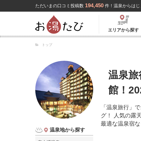
194,450
ただいまの口コミ投稿数
件！温泉からはじ
エリアから探す
トップ
温泉旅
館！2
「温泉旅行」で
グ！ 人気の露
最適な温泉宿な
温泉地から探す