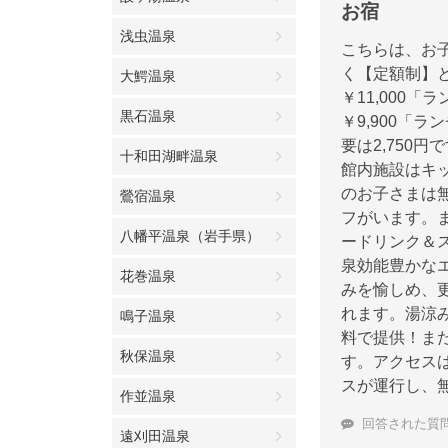
お宿
浅虫温泉
こちらは、お
く【定額制】と
大鰐温泉
￥11,000
黒石温泉
￥9,900「
要は2,750
十和田湖畔温泉
館内施設はキ
のお子さまは
鶯宿温泉
フがいます。
八幡平温泉（岩手県）
ードリンク＆
泉効能豊かな
花巻温泉
みを愉しめ、
れます。湯涼
鳴子温泉
料で提供！ま
秋保温泉
す。アクセスは
スが運行し、
作並温泉
回答された質
遠刈田温泉