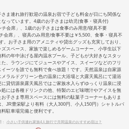
子さま連れ旅行歓迎の温泉お宿で子ども料金が日にち関係な
なっています。4歳のお子さまは幼児(食事・寝具付)
「ランチ会席」、1歳のお子さまは食事のみ用意/寝具不要
ランチ会席」、寝具のみ用意/食事不要は￥5,500、食事・寝具不
円です。お子さま用のアメニティや貸出グッズも充実しており、
ッズスペース、家族で楽しめるゲームコーナー、小学生以下
無料の年中泳げる屋内温水プール、子どもが大好きなスタッ
また、ラウンジにてジュースやアイス、スイーツなどのフリ
スイーツを誰でも無料で食べ放題！です。天然温泉は自家源
エメラルドグリーン色の温泉に大浴場と大露天風呂にて湯浴
更に貸切源泉露天風呂ではご家族水入らずゆっくり温泉に浸
み処には各種ドリンクの他、特製のエビ味噌汁やアイスを無
たお子さま専用スペースには無料の駄菓子コーナーもありま
、JR豊栄駅より有料（大人300円、小人150円）シャトルバ
無料駐車場完備と便利です。
問：
小さい子供連れ家族4人旅行で月岡温泉のおすすめ宿は？