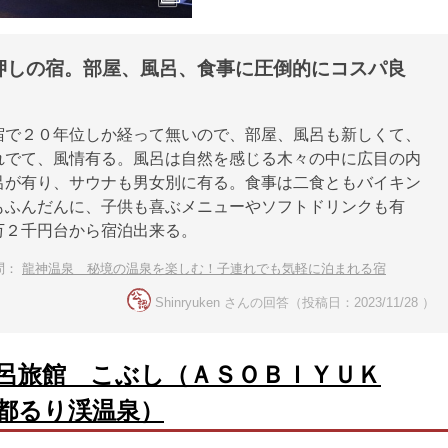
押しの宿。部屋、風呂、食事に圧倒的にコスパ良
宿で２０年位しか経って無いので、部屋、風呂も新しくて、
れでて、風情有る。風呂は自然を感じる木々の中に広目の内
呂が有り、サウナも男女別に有る。食事は二食ともバイキン
もふんだんに、子供も喜ぶメニューやソフトドリンクも有
万２千円台から宿泊出来る。
問：
龍神温泉 秘境の温泉を楽しむ！子連れでも気軽に泊まれる宿
Shinryuken さんの回答（投稿日：2023/11/28 ）
呂旅館 こぶし（ＡＳＯＢＩＹＵＫ
都るり渓温泉）