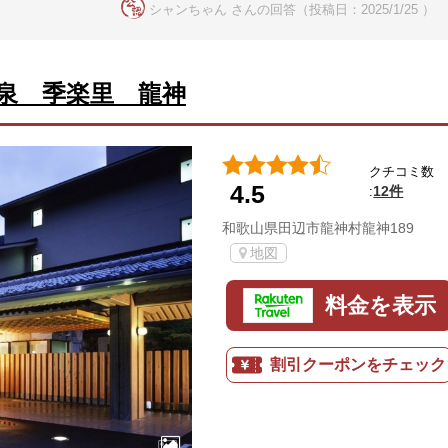
シャンちゃん さんの回答（投稿日：2025/1/25 ）
泉 季楽里 龍神
クチコミ数
4.5
12件
:
和歌山県田辺市龍神村龍神189
地図
料金を表示
割引クーポンをチェック