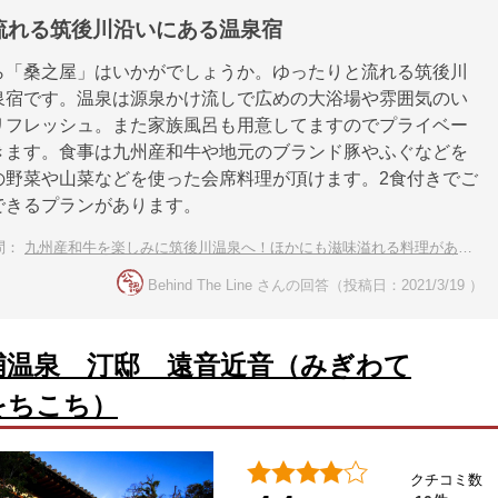
流れる筑後川沿いにある温泉宿
ら「桑之屋」はいかがでしょうか。ゆったりと流れる筑後川
泉宿です。温泉は源泉かけ流しで広めの大浴場や雰囲気のい
リフレッシュ。また家族風呂も用意してますのでプライベー
きます。食事は九州産和牛や地元のブランド豚やふぐなどを
の野菜や山菜などを使った会席料理が頂けます。2食付きでご
できるプランがあります。
問：
九州産和牛を楽しみに筑後川温泉へ！ほかにも滋味溢れる料理がある宿
Behind The Line さんの回答（投稿日：2021/3/19 ）
浦温泉 汀邸 遠音近音（みぎわて
をちこち）
クチコミ数