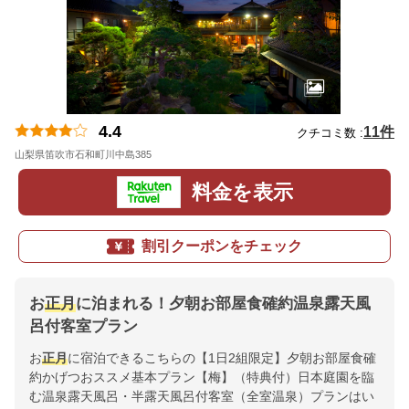
4.4
11件
クチコミ数 :
山梨県笛吹市石和町川中島385
地図
料金を表示
割引クーポンをチェック
お
正月
に泊まれる！夕朝お部屋食確約温泉露天風
呂付客室プラン
お
正月
に宿泊できるこちらの【1日2組限定】夕朝お部屋食確
約かげつおススメ基本プラン【梅】（特典付）日本庭園を臨
む温泉露天風呂・半露天風呂付客室（全室温泉）プランはい