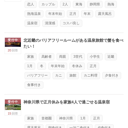
恋人
カップル
2人
東海
静岡県
熱海
熱海温泉
年末年始
正月
年末
露天風呂
温泉宿
清潔感
コスパ良し
北近畿のバリアフリールームがある温泉旅館で蟹を食べ
受付中
たい！
20
回答
家族
高齢者
両親
3世代
小学生
近畿
1月
冬
年末年始
冬休み
正月
バリアフリー
カニ
旅館
カニ料理
夕食付き
食事付き
神奈川県で正月休みを家族4人で過ごせる温泉宿
受付中
15
回答
家族
首都圏
神奈川県
1月
正月
露天風呂
朝食付き
一泊二食付き
夕食付き