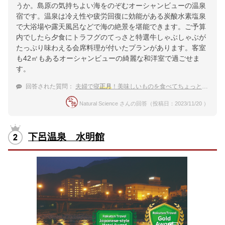
うか。島原の気持ちよい海をのぞむオーシャンビューの温泉
宿です。温泉は冷え性や疲労回復に効能がある炭酸水素塩泉
で大浴場や露天風呂などで海の絶景を堪能できます。ご予算
内でしたら夕食にトラフグのてっさと特選牛しゃぶしゃぶが
たっぷり味わえる会席料理が付いたプランがあります。客室
も42㎡もあるオーシャンビューの綺麗な和洋室で過ごせま
す。
回答された質問：
夫婦で寝
正月
！美味しいものを食べてちょっと贅沢な島原温泉の宿
Natural Science さんの回答（投稿日：2023/11/20 ）
下呂温泉 水明館