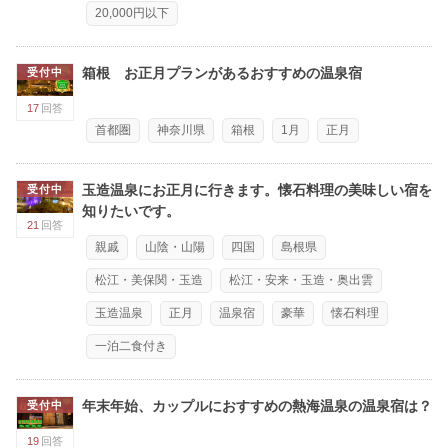
20,000円以下
箱根 お正月プランがあるおすすめの温泉宿
受付中
17
回答
首都圏
神奈川県
箱根
1月
正月
玉造温泉にお正月に行きます。懐石料理の美味しい宿を
受付中
知りたいです。
21
回答
親戚
山陰・山陽
四国
島根県
松江・美保関・玉造
松江・安来・玉造・奥出雲
玉造温泉
正月
温泉宿
豪華
懐石料理
一泊二食付き
年末年始、カップルにおすすめの熱海温泉の温泉宿は？
受付中
19
回答