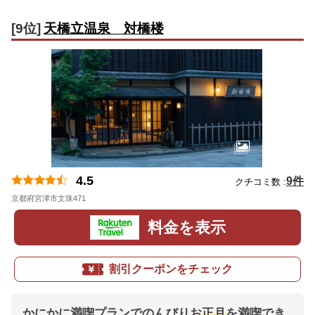
[9位]
天橋立温泉 対橋楼
4.5
9件
クチコミ数 :
京都府宮津市文珠471
地図
料金を表示
割引クーポンをチェック
かにかに満喫プランでのんびりお
正月
を満喫でき