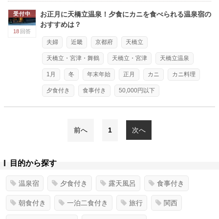
お正月に天橋立温泉！夕食にカニを食べられる温泉宿の
受付中
おすすめは？
18
回答
夫婦
近畿
京都府
天橋立
天橋立・宮津・舞鶴
天橋立・宮津
天橋立温泉
1月
冬
年末年始
正月
カニ
カニ料理
夕食付き
食事付き
50,000円以下
前へ
1
次へ
目的から探す
温泉宿
夕食付き
露天風呂
食事付き
朝食付き
一泊二食付き
旅行
関西