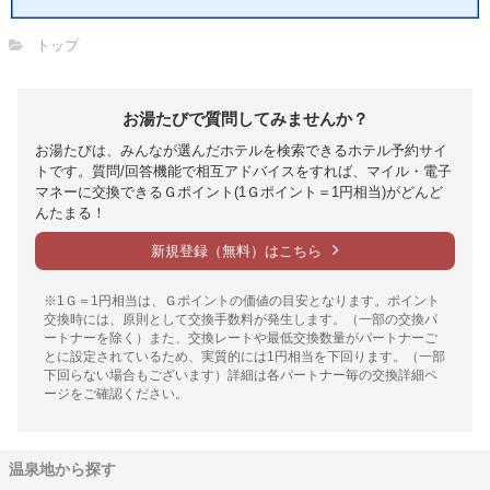
トップ
お湯たびで質問してみませんか？
お湯たびは、みんなが選んだホテルを検索できるホテル予約サイ
トです。質問/回答機能で相互アドバイスをすれば、マイル・電子
マネーに交換できるＧポイント(1Ｇポイント＝1円相当)がどんど
んたまる！
新規登録（無料）はこちら
※1Ｇ＝1円相当は、Ｇポイントの価値の目安となります。ポイント
交換時には、原則として交換手数料が発生します。（一部の交換パ
ートナーを除く）また、交換レートや最低交換数量がパートナーご
とに設定されているため、実質的には1円相当を下回ります。（一部
下回らない場合もございます）詳細は各パートナー毎の交換詳細ペ
ージをご確認ください。
温泉地から探す