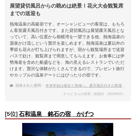
展望貸切風呂からの眺めは絶景！花火大会観覧席
までの送迎も
熱海温泉の高級宿です。オーシャンビューの客室は、もちろ
ん客室露天風呂付きです。また貸切風呂は展望露天風呂とな
っていて、高い位置から相模湾を一望できる他、熱海温泉の
源泉かけ流しという贅沢を楽しめます。熱海温泉は夏以外の
季節も花火が打ち上げられますが、宿から観覧場所まで送迎
バスで赴け、観覧席まで用意してもらえます。お食事には伊
勢海老を含めた船盛などを、海の見えるレストランでいただ
けます。贅沢な体験がたくさんできるので、プレゼント旅行
やカップルの温泉デートにはぴったりの宿です。
回答された質問：
年末年始は彼女と熱海へ。露天風呂付きの部屋がある温泉宿は？
チャビ さんの回答（投稿日：2023/8/10 ）
[5位]
石和温泉 銘石の宿 かげつ