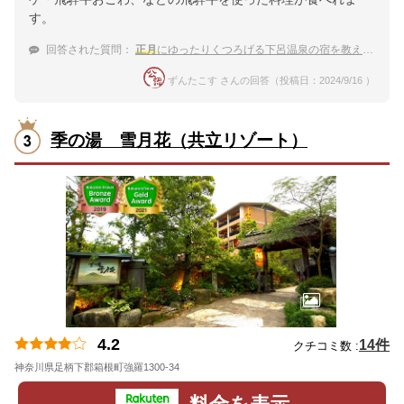
す。
回答された質問：
正月
にゆったりくつろげる下呂温泉の宿を教えて！
ずんたこす さんの回答（投稿日：2024/9/16 ）
季の湯 雪月花（共立リゾート）
4.2
14件
クチコミ数 :
神奈川県足柄下郡箱根町強羅1300-34
地図