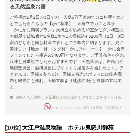
る天然温泉お宿
ご希望の1月2日か3日でお一人様5万円以内でカニ料理とのこ
とでしたらこちらの【かに基本】 天橋立でカニと温泉
「かにかに満喫プラン」天橋立を眺める和室かモダン和室の
お部屋で1泊2食付2名様1室お1人様税込4,5100円（2日、3日
宿泊どちらも同じ料金です）とご予算内に納まります。更に
美味しい【地カニ付 （タグ付）かにフルコース】 かに会席
プランでしたら税込5,9400円となります。ご予算条件が合わ
れ味と質重視でしたらおすすめです。天然温泉は、岩風呂や
漁師窯風呂、酒樽風呂にてゆっくり湯浴みを愉しめます。ア
クセスは、天橋立徒歩0分、天橋立観光スポットには徒歩圏
内と観光にも便利、天橋立駅より徒歩約3分と抜群の立地で
す。
回答された質問：
お
正月
に天橋立温泉！夕食にカニを食べられる温泉宿のおすすめは？
シャンちゃん さんの回答（投稿日：2024/10/ 4 ）
[10位]
大江戸温泉物語 ホテル鬼怒川御苑