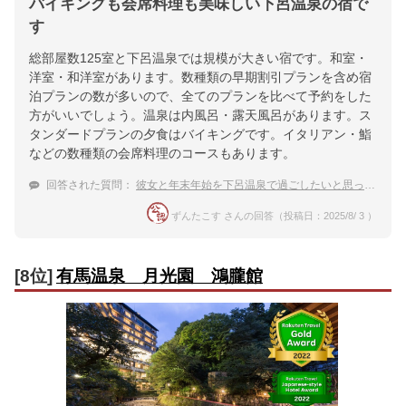
バイキングも会席料理も美味しい下呂温泉の宿で
す
総部屋数125室と下呂温泉では規模が大きい宿です。和室・
洋室・和洋室があります。数種類の早期割引プランを含め宿
泊プランの数が多いので、全てのプランを比べて予約をした
方がいいでしょう。温泉は内風呂・露天風呂があります。ス
タンダードプランの夕食はバイキングです。イタリアン・鮨
などの数種類の会席料理のコースもあります。
回答された質問：
彼女と年末年始を下呂温泉で過ごしたいと思っています。おすすめのプランがある宿があれば知りたいです。
ずんたこす さんの回答（投稿日：2025/8/ 3 ）
[8位]
有馬温泉 月光園 鴻朧館