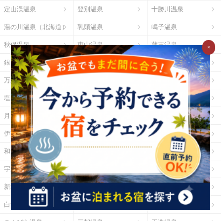
定山渓温泉
登別温泉
十勝川温泉
湯の川温泉（北海道）
乳頭温泉
鳴子温泉
秋保温泉
東山温泉
蔵王温泉
×
銀山温泉
草津温泉
伊香保温泉
万座温泉
四万温泉
鬼怒川温泉
塩原温泉
野沢温泉
白骨温泉
月岡温泉
石和温泉
湯河原温泉
伊東温泉
修善寺温泉
下田温泉（静岡県）
和倉温泉
山中温泉
あわら温泉
宇奈月温泉
下呂温泉
平湯温泉
新穂高温泉
城崎温泉
有馬温泉
白浜温泉
勝浦温泉
道後温泉