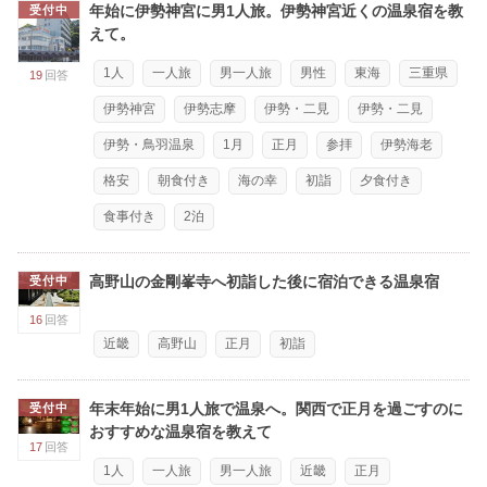
年始に伊勢神宮に男1人旅。伊勢神宮近くの温泉宿を教
受付中
えて。
1人
一人旅
男一人旅
男性
東海
三重県
19
回答
伊勢神宮
伊勢志摩
伊勢・二見
伊勢・二見
伊勢・鳥羽温泉
1月
正月
参拝
伊勢海老
格安
朝食付き
海の幸
初詣
夕食付き
食事付き
2泊
高野山の金剛峯寺へ初詣した後に宿泊できる温泉宿
受付中
16
回答
近畿
高野山
正月
初詣
年末年始に男1人旅で温泉へ。関西で正月を過ごすのに
受付中
おすすめな温泉宿を教えて
17
回答
1人
一人旅
男一人旅
近畿
正月