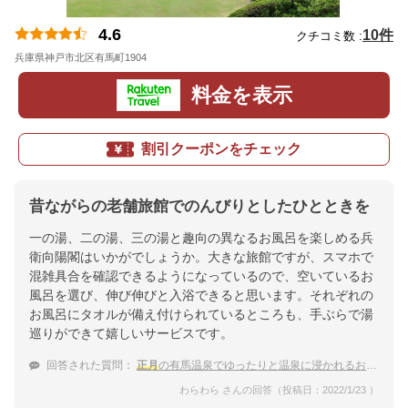
4.6
10件
クチコミ数 :
兵庫県神戸市北区有馬町1904
地図
料金を表示
割引クーポンをチェック
昔ながらの老舗旅館でのんびりとしたひとときを
一の湯、二の湯、三の湯と趣向の異なるお風呂を楽しめる兵
衛向陽閣はいかがでしょうか。大きな旅館ですが、スマホで
混雑具合を確認できるようになっているので、空いているお
風呂を選び、伸び伸びと入浴できると思います。それぞれの
お風呂にタオルが備え付けられているところも、手ぶらで湯
巡りができて嬉しいサービスです。
回答された質問：
正月
の有馬温泉でゆったりと温泉に浸かれるお宿を探しています。
わらわら さんの回答（投稿日：2022/1/23 ）