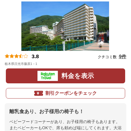
3.8
9件
クチコミ数 :
栃木県日光市藤原1－1
地図
料金を表示
割引クーポンをチェック
離乳食あり、お子様用の椅子も！
ベビーフードコーナーがあり、お子様用の椅子もあります。
またベビーカーもOKで、席も頼めば端にしてくれます。大浴