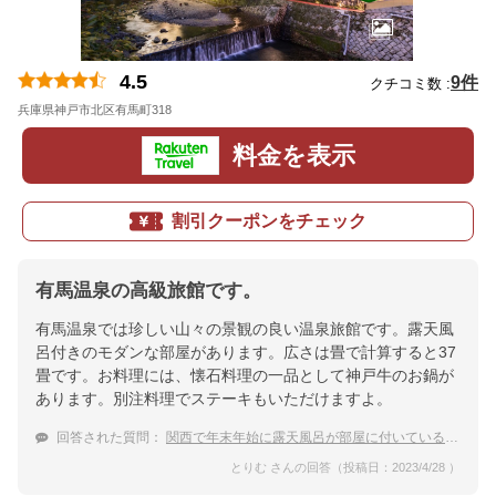
4.5
9件
クチコミ数 :
兵庫県神戸市北区有馬町318
地図
料金を表示
割引クーポンをチェック
有馬温泉の高級旅館です。
有馬温泉では珍しい山々の景観の良い温泉旅館です。露天風
呂付きのモダンな部屋があります。広さは畳で計算すると37
畳です。お料理には、懐石料理の一品として神戸牛のお鍋が
あります。別注料理でステーキもいただけますよ。
回答された質問：
関西で年末年始に露天風呂が部屋に付いている温泉宿に泊まりたい
とりむ さんの回答（投稿日：2023/4/28 ）