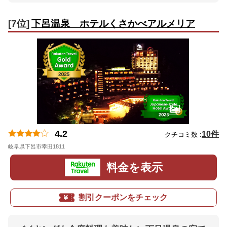
[7位]
下呂温泉 ホテルくさかべアルメリア
4.2
10件
クチコミ数 :
岐阜県下呂市幸田1811
地図
料金を表示
割引クーポンをチェック