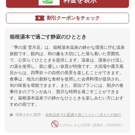
料金を表示
割引クーポンをチェック
箱根湯本で過ごす静寂のひととき
「季の湯 雪月花」は、箱根湯本温泉の静かな環境に佇む温泉
旅館です。館内は、和の趣を大切にした落ち着いた雰囲気
で、心安らぐひとときを提供します。温泉は、源泉かけ流し
の湯を使用し、肌に優しい泉質が特徴です。大浴場や露天風
呂からは、四季折々の自然の美景を楽しむことができます。
食事は、地元の新鮮な食材を使用した会席料理が提供され、
旬の味覚を堪能できます。また、宿泊プランには、朝夕の食
事付きのプランがあり、贅沢な時間を過ごすことができま
す。箱根湯本温泉での静かなひとときを楽しみたい方におす
すめの宿です。
回答された質問：
箱根温泉でお
正月
を過ごしたい！恋人との旅行におすすめな3万円以内で泊まれる宿
たけやん さんの回答（投稿日：2025/9/22 ）