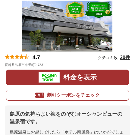
4.7
20件
クチコミ数 :
長崎県島原市弁天町2-7331-1
地図
料金を表示
割引クーポンをチェック
島原の気持ちよい海をのぞむオーシャンビューの
温泉宿です。
島原温泉にお越しでしたら「ホテル南風楼」はいかがでしょ