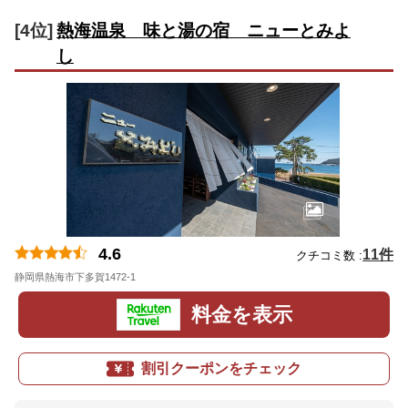
[4位]
熱海温泉 味と湯の宿 ニューとみよ
し
4.6
11件
クチコミ数 :
静岡県熱海市下多賀1472-1
地図
料金を表示
割引クーポンをチェック