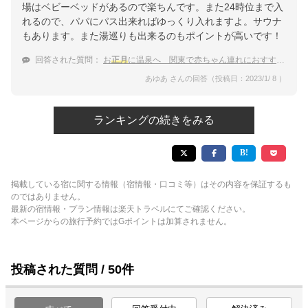
場はベビーベッドがあるので楽ちんです。また24時位まで入
れるので、パパにパス出来ればゆっくり入れますよ。サウナ
もあります。また湯巡りも出来るのもポイントが高いです！
回答された質問：
お
正月
に温泉へ 関東で赤ちゃん連れにおすすめな宿を教えて！
あゆあ さんの回答（投稿日：2023/1/ 8 ）
ランキングの続きをみる
掲載している宿に関する情報（宿情報・口コミ等）はその内容を保証するも
のではありません。
最新の宿情報・プラン情報は楽天トラベルにてご確認ください。
本ページからの旅行予約ではGポイントは加算されません。
投稿された質問 / 50件