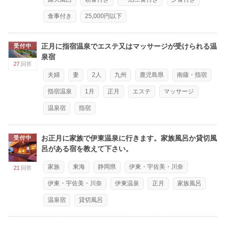
食事付き
25,000円以下
正月に指宿温泉でエステ又はマッサージが受けられる温
受付中
泉宿
27
回答
夫婦
妻
2人
九州
鹿児島県
南薩・指宿
指宿温泉
1月
正月
エステ
マッサージ
温泉宿
指宿
お正月に家族で伊東温泉に行きます。家族風呂か貸切風
受付中
呂がある宿を教えて下さい。
家族
東海
静岡県
伊東・宇佐美・川奈
21
回答
伊東・宇佐美・川奈
伊東温泉
正月
家族風呂
温泉宿
貸切風呂