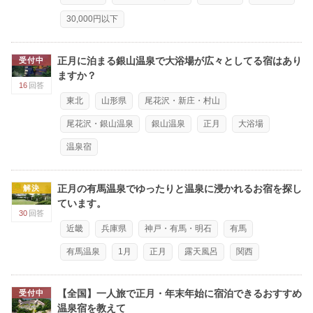
30,000円以下
正月に泊まる銀山温泉で大浴場が広々としてる宿はあり
受付中
ますか？
16
回答
東北
山形県
尾花沢・新庄・村山
尾花沢・銀山温泉
銀山温泉
正月
大浴場
温泉宿
正月の有馬温泉でゆったりと温泉に浸かれるお宿を探し
解決
ています。
30
回答
近畿
兵庫県
神戸・有馬・明石
有馬
有馬温泉
1月
正月
露天風呂
関西
【全国】一人旅で正月・年末年始に宿泊できるおすすめ
受付中
温泉宿を教えて