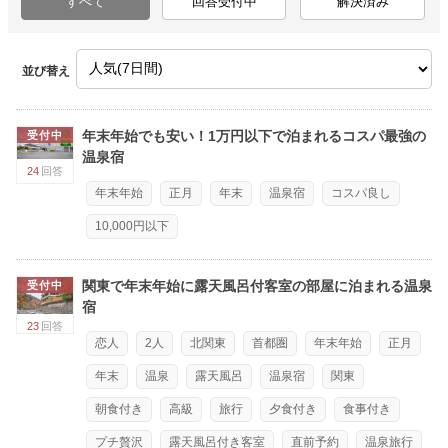
すべて
回答受付中
解決済み
並び替え
年末年始でも安い！1万円以下で泊まれるコスパ最強の
受付中
温泉宿
24
回答
年末年始
正月
年末
温泉宿
コスパ良し
10,000円以下
関東で年末年始に露天風呂付客室の部屋に泊まれる温泉
受付中
宿
23
回答
恋人
2人
北関東
首都圏
年末年始
正月
年末
温泉
露天風呂
温泉宿
関東
朝食付き
高級
旅行
夕食付き
食事付き
プチ贅沢
露天風呂付き客室
直前予約
温泉旅行