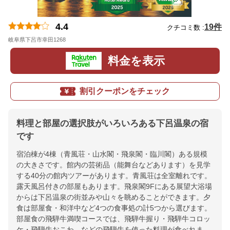
4.4
19件
クチコミ数 :
岐阜県下呂市幸田1268
地図
料金を表示
割引クーポンをチェック
料理と部屋の選択肢がいろいろある下呂温泉の宿
です
宿泊棟が4棟（青風荘・山水閣・飛泉閣・臨川閣）ある規模
の大きさです。館内の芸術品（能舞台などあります）を見学
する40分の館内ツアーがあります。青風荘は全室離れです。
露天風呂付きの部屋もあります。飛泉閣9Fにある展望大浴場
からは下呂温泉の街並みや山々を眺めることができます。夕
食は部屋食・和洋中など4つの食事処の計5つから選びます。
部屋食の飛騨牛満喫コースでは、飛騨牛握り・飛騨牛コロッ
ケ・飛騨牛おこわ、などの飛騨牛を使った料理が食べれま