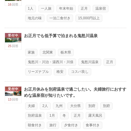
16
回答
1人
一人旅
年末年始
正月
温泉宿
地元の味
一泊二食付き
15,000円以上
お正月でも低予算で泊まれる鬼怒川温泉
受付中
25
回答
家族
北関東
栃木県
鬼怒川・川治・湯西川・川俣
鬼怒川温泉
正月
リーズナブル
格安
コスパ良し
お正月休みを別府温泉で過ごしたい。夫婦旅行におすす
受付中
めな温泉宿が知りたいです。
13
回答
夫婦
2人
九州
大分県
別府
別府
別府温泉
1月
冬
正月
露天風呂
朝食付き
旅行
夕食付き
食事付き