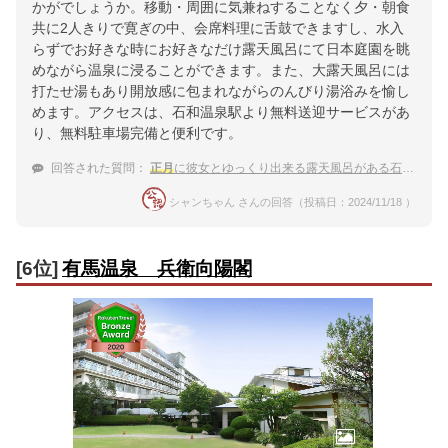
かがでしょうか。移動・周囲に気兼ねすることなく夕・朝食
共に2人きりで寛ぎの中、会席料理に舌鼓できますし、水入
らずでお好きな時にお好きなだけ露天風呂にて日本庭園を眺
めながら温泉に浸ることができます。また、大露天風呂には
打たせ湯もあり開放感に包まれながらのんびり湯浴みを愉し
めます。アクセスは、石和温泉駅より無料送迎サービスがあ
り、無料駐車場完備と便利です。
回答された質問：
正月
に彼女とゆっくり出来る露天風呂がある石和温泉の宿を教えて下さい
シャンちゃん さんの回答（投稿日：2024/11/18 ）
[6位]
有馬温泉 兵衛向陽閣