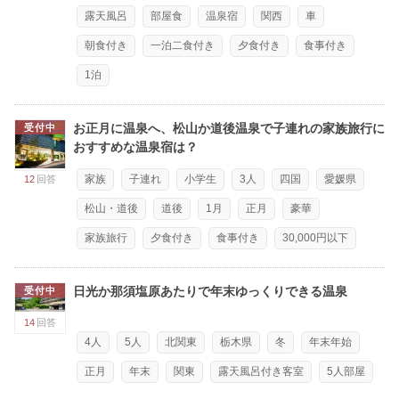
露天風呂
部屋食
温泉宿
関西
車
朝食付き
一泊二食付き
夕食付き
食事付き
1泊
お正月に温泉へ、松山か道後温泉で子連れの家族旅行に
受付中
おすすめな温泉宿は？
家族
子連れ
小学生
3人
四国
愛媛県
12
回答
松山・道後
道後
1月
正月
豪華
家族旅行
夕食付き
食事付き
30,000円以下
日光か那須塩原あたりで年末ゆっくりできる温泉
受付中
14
回答
4人
5人
北関東
栃木県
冬
年末年始
正月
年末
関東
露天風呂付き客室
5人部屋