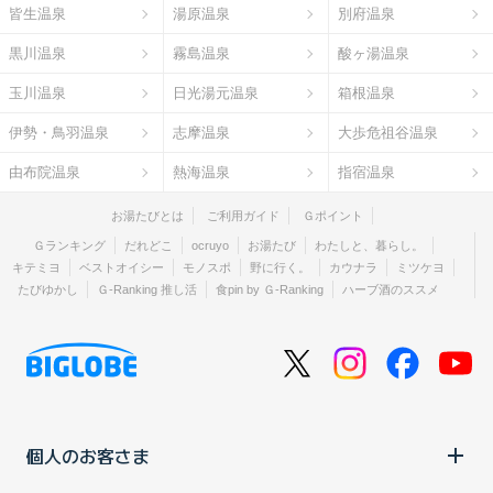
皆生温泉
湯原温泉
別府温泉
黒川温泉
霧島温泉
酸ヶ湯温泉
玉川温泉
日光湯元温泉
箱根温泉
伊勢・鳥羽温泉
志摩温泉
大歩危祖谷温泉
由布院温泉
熱海温泉
指宿温泉
お湯たびとは
ご利用ガイド
Ｇポイント
Ｇランキング
だれどこ
ocruyo
お湯たび
わたしと、暮らし。
キテミヨ
ベストオイシー
モノスポ
野に行く。
カウナラ
ミツケヨ
たびゆかし
Ｇ-Ranking 推し活
食pin by Ｇ-Ranking
ハーブ酒のススメ
個人のお客さま