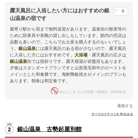
露天風呂に入浴したい方にはおすすめの銀
0
山温泉の宿です
最寄り駅から宿まで無料送迎があります。温泉街の散策等の
ために防寒具や長靴の貸し出しもしています。館内の売店は
品数も多いので、こちらでお土産を購入するのもいいでしょ
う。
銀山温泉
には露天風呂のある宿が少ないので、露天風呂
に入浴した方にはおすすめです。
大浴場
・露天風呂の広さは
銀山温泉
街では指折りです。露天寝湯が岩盤浴もあります。
夕食はスタンダードプランですと山形黒毛和牛のローストを
メインとした和食膳です。海鮮陶板焼きがメインのプランも
あります。朝食は和定食です。
ずんたこす さんの回答（投稿日：2024/8/ 6）
通報する
すべてのクチコミ(8 件)をみる
銀山温泉 古勢起屋別館