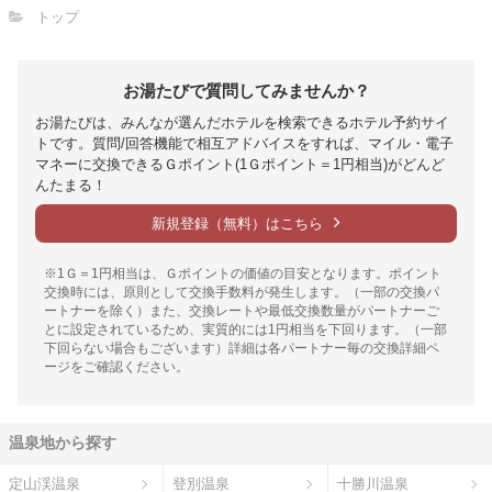
トップ
お湯たびで質問してみませんか？
お湯たびは、みんなが選んだホテルを検索できるホテル予約サイ
トです。質問/回答機能で相互アドバイスをすれば、マイル・電子
マネーに交換できるＧポイント(1Ｇポイント＝1円相当)がどんど
んたまる！
新規登録（無料）はこちら
※1Ｇ＝1円相当は、Ｇポイントの価値の目安となります。ポイント
交換時には、原則として交換手数料が発生します。（一部の交換パ
ートナーを除く）また、交換レートや最低交換数量がパートナーご
とに設定されているため、実質的には1円相当を下回ります。（一部
下回らない場合もございます）詳細は各パートナー毎の交換詳細ペ
ージをご確認ください。
温泉地から探す
定山渓温泉
登別温泉
十勝川温泉