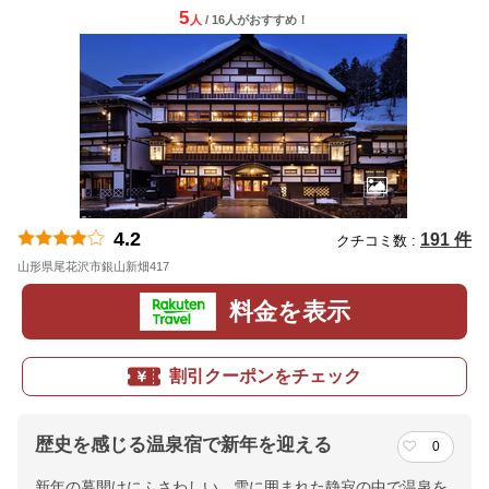
5
人
/ 16人
が
おすすめ！
4.2
191 件
クチコミ数 :
山形県尾花沢市銀山新畑417
地図
料金を表示
割引クーポンをチェック
歴史を感じる温泉宿で新年を迎える
0
新年の幕開けにふさわしい、雪に囲まれた静寂の中で温泉を