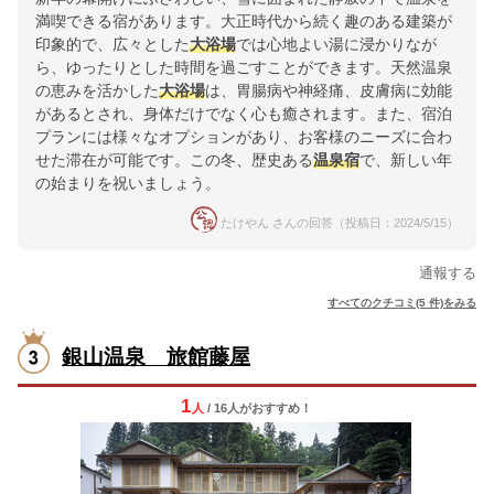
満喫できる宿があります。大正時代から続く趣のある建築が
印象的で、広々とした
大浴場
では心地よい湯に浸かりなが
ら、ゆったりとした時間を過ごすことができます。天然温泉
の恵みを活かした
大浴場
は、胃腸病や神経痛、皮膚病に効能
があるとされ、身体だけでなく心も癒されます。また、宿泊
プランには様々なオプションがあり、お客様のニーズに合わ
せた滞在が可能です。この冬、歴史ある
温泉宿
で、新しい年
の始まりを祝いましょう。
たけやん さんの回答（投稿日：2024/5/15）
通報する
すべてのクチコミ(5 件)をみる
銀山温泉 旅館藤屋
1
人
/ 16人
が
おすすめ！