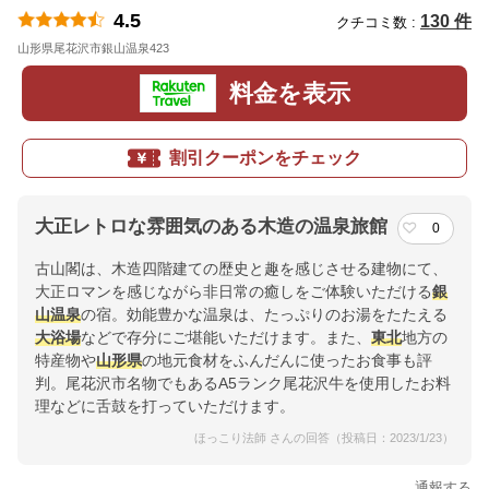
4.5
130 件
クチコミ数 :
山形県尾花沢市銀山温泉423
地図
料金を表示
割引クーポンをチェック
大正レトロな雰囲気のある木造の温泉旅館
0
古山閣は、木造四階建ての歴史と趣を感じさせる建物にて、
大正ロマンを感じながら非日常の癒しをご体験いただける
銀
山温泉
の宿。効能豊かな温泉は、たっぷりのお湯をたたえる
大浴場
などで存分にご堪能いただけます。また、
東北
地方の
特産物や
山形県
の地元食材をふんだんに使ったお食事も評
判。尾花沢市名物でもあるA5ランク尾花沢牛を使用したお料
理などに舌鼓を打っていただけます。
ほっこり法師 さんの回答（投稿日：2023/1/23）
通報する