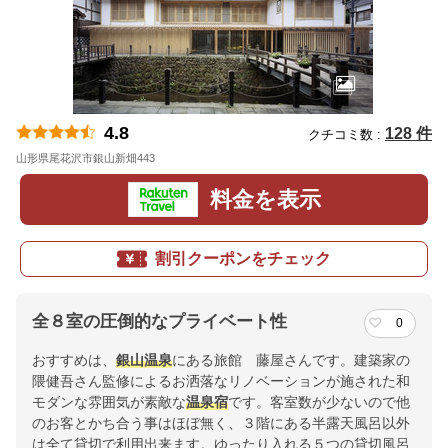
4.8
128 件
クチコミ数 :
山形県尾花沢市銀山新畑443
地図
料金を表示
割引クーポンをチェック
全８室の圧倒的なプライベート性
0
おすすめは、
銀山温泉
にある旅館 藤屋さんです。建築家の
隈健吾さん監修によるお洒落なリノベーションが施された和
モダンな雰囲気が素敵な
温泉宿
です。客室数が少ないので他
のお客とかち合う事はほぼ無く、３階にある半露天風呂以外
は全て貸切で利用出来ます。ゆったり入れる５つの貸切風呂