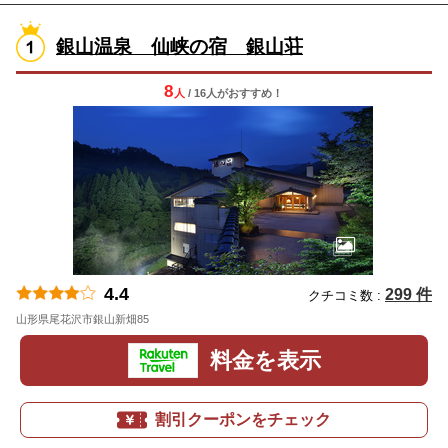
銀山温泉 仙峡の宿 銀山荘
8
人
/ 16人
が
おすすめ！
4.4
299 件
クチコミ数 :
山形県尾花沢市銀山新畑85
地図
料金を表示
割引クーポンをチェック