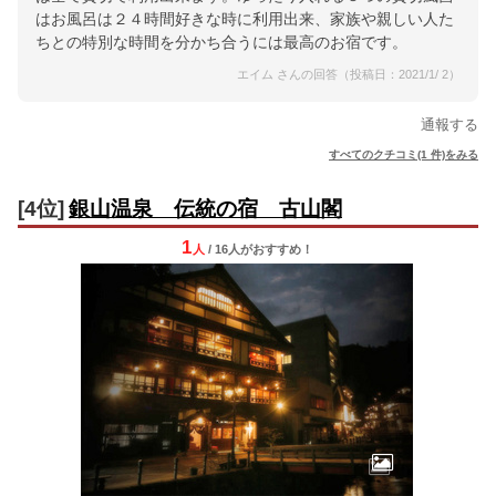
はお風呂は２４時間好きな時に利用出来、家族や親しい人た
ちとの特別な時間を分かち合うには最高のお宿です。
エイム さんの回答（投稿日：2021/1/ 2）
通報する
すべてのクチコミ(1 件)をみる
[4位]
銀山温泉 伝統の宿 古山閣
1
人
/ 16人
が
おすすめ！