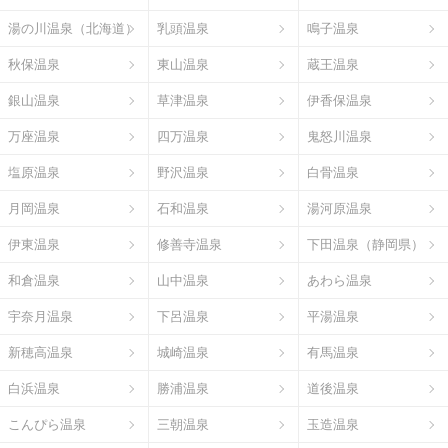
湯の川温泉（北海道）
乳頭温泉
鳴子温泉
秋保温泉
東山温泉
蔵王温泉
銀山温泉
草津温泉
伊香保温泉
万座温泉
四万温泉
鬼怒川温泉
塩原温泉
野沢温泉
白骨温泉
月岡温泉
石和温泉
湯河原温泉
伊東温泉
修善寺温泉
下田温泉（静岡県）
和倉温泉
山中温泉
あわら温泉
宇奈月温泉
下呂温泉
平湯温泉
新穂高温泉
城崎温泉
有馬温泉
白浜温泉
勝浦温泉
道後温泉
こんぴら温泉
三朝温泉
玉造温泉