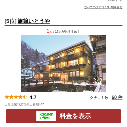
すべてのクチコミ(1 件)をみる
[5位]
旅籠いとうや
1
人
/ 16人
が
おすすめ！
4.7
60 件
クチコミ数 :
山形県尾花沢市銀山新畑447
地図
料金を表示