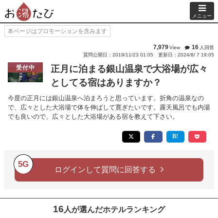
メニュー
本ページはプロモーションを含みます
7,979
16
View
人回答
質問公開日：2019/11/23 01:05
更新日：2024/8/ 7 19:05
正月に泊まる銀山温泉で大浴場が広々
受付中
としてる宿はありますか？
今度の正月には銀山温泉へ泊まろうと思っています。折角の温泉なの
で、広々とした大浴場で体を伸ばして寛ぎたいです。露天風呂でも内湯
でも良いので、広々とした大浴場がある宿を教えて下さい。
5G
ログインして質問に回答する
16
人が選んだホテルランキング